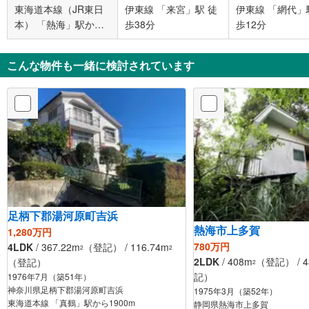
東海道本線（JR東日
伊東線 「来宮」駅 徒
伊東線 「網代」
本） 「熱海」駅から
歩38分
歩12分
7900m
こんな物件も一緒に検討されています
足柄下郡湯河原町吉浜
熱海市上多賀
1,280万円
780万円
4LDK
/ 367.22m
（登記） / 116.74m
2
2
2LDK
/ 408m
（登記） / 4
（登記）
2
記）
1976年7月（築51年）
神奈川県足柄下郡湯河原町吉浜
1975年3月（築52年）
東海道本線 「真鶴」駅から1900m
静岡県熱海市上多賀