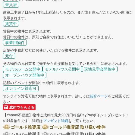
未入居
建築工事完了日から1年以上経過したものの、まだ誰も住んだことがない住宅に
表示されます。
賃貸中
賃貸中の物件に表示されます。
賃貸中の物件は、原則ご自身でお住まいいただくことができません。
事業用物件
店舗や事務所などにお使いいただける物件に表示されます。
元付
その物件の元付業者（売主から直接依頼を受けている会社）に表示されます。
モデルルーム公開中
モデルハウス公開中
現地見学会開催中
オープンハウス開催中
記載のイベントが開催中の物件に表示されます。
オンライン対応可
オンライン対応可能な物件に表示されます。詳しくは
紹介ページ
をご確認くだ
さい。
成約でもらえる
【Yahoo!不動産】物件ご成約で最大20万円相当PayPayポイントプレゼント！
の対象物件です。詳細は
プレゼント詳細
をご覧ください。
ゴールド推奨店
ゴールド推奨店 取り扱い物件
シルバー推奨店
シルバー推奨店 取り扱い物件