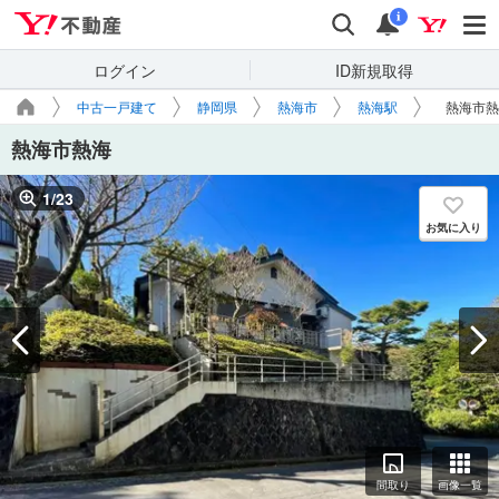
Yahoo!不動産
検索
通知
i
ログイン
ID新規取得
中古一戸建て
静岡県
熱海市
熱海駅
熱海市熱
熱海市熱海
1
/
23
お気に入り
間取り
画像一覧