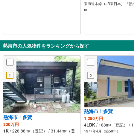
東海道本線（JR東日本） 「熱海
m
熱海市の人気物件をランキングから探す
1
2
熱海市上多賀
熱海市上多賀
1,280万円
330万円
4LDK
/ 188m
（登記） / 1
2
1K
/ 228.88m
（登記） / 31.44m
（登
1977年4月（築50年）
2
2