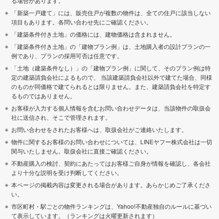
る場合があります。
「新築一戸建て」には、販売住戸が複数の物件は、全ての住戸に該当しない
項目もあります。各問い合わせ先にご確認ください。
「建築条件付き土地」の価格には、建物価格は含まれません。
「建築条件付き土地」の「建物プラン例」は、土地購入者の設計プランの一
例であり、プランの採用可否は任意です。
「土地（建築条件なし）」の「建物プラン例」に関して、そのプラン例は特
定の建築請負会社によるもので、 当該建築請負会社以外で建てた場合、同様
のものが同価格で建てられるとは限りません。また、建築請負会社を特定す
るものではありません。
お客様が入力する個人情報を含むお問い合わせデータは、当該物件の取扱会
社に送信され、そこで管理されます。
お問い合わせをされたお客様へは、取扱会社がご連絡いたします。
物件に関するお客様のお問い合わせについては、LINEヤフー株式会社は一切
関与いたしません。取扱会社に直接ご確認ください。
不動産購入の検討、契約にあたってはお客様ご自身が情報を確認し、各会社
より十分な説明を受け判断してください。
本ページの掲載内容は変更される場合があります。あらかじめご了承くださ
い。
市区町村・駅ごとの物件ランキングは、Yahoo!不動産独自のルールに基づい
て表示しています。（ランキングは火曜更新されます）