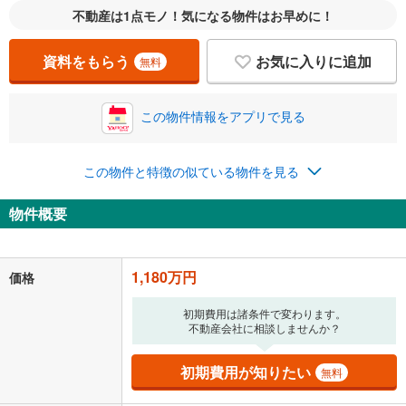
不動産は1点モノ！気になる物件はお早めに！
％
金利
資料をもらう
お気に入りに追加
無料
この物件情報をアプリで見る
0.01%
14.99%
この物件と特徴の似ている物件を見る
返済期間
物件概要
一般的には最長35年まで借り入れ可能です。多くの金融機関
が完済時の年齢は80歳までを条件としています。
万円
頭金
閉じる
1,180万円
価格
初期費用は諸条件で変わります。
不動産会社に相談しませんか？
0万円
1,180万円
自己資金から住宅購入にかけられる金額を入力してくださ
初期費用が知りたい
い。一般的には物件価格の2割までが目安です。
無料
万円
ボーナス
閉じる
/回