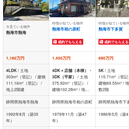
特徴が似ている物件
特徴が似ている物
今見ている物件
熱海市相の原町
熱海市下多賀
熱海市熱海
成約でもらえる
成約でもらえる
1,180万円
1,450万円
690万円
4LDK
/
土地
4DK＋店舗（本棟）・
5K
/
土地
303m²（登記）
/
建物
3DK（平家）
/
土地
115.71m²（登
111.16m²（登記）
/
375.92m²（登記）
/
建物69.55m²
/
地上2階建
建物102.28m²
/
地上
数2階
階数2階
静岡県熱海市熱海
静岡県熱海市相の原町
静岡県熱海市下
1992年8月（築35
1979年11月（築47
1986年5月（築
年）
年）