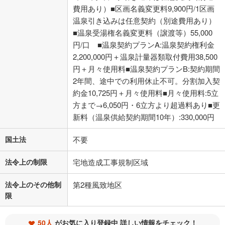
費用あり）■区画名義変更料9,900円/1区画
温泉引き込みは任意契約（別途費用あり）
■温泉受湯権名義変更料（譲渡等）55,000
円/口 ■温泉契約プランA:温泉契約権利金
2,200,000円＋温泉計量器類取付費用38,500
円＋月々使用料■温泉契約プランB:契約期間
2年間、途中での利用休止不可。分割加入契
約金10,725円＋月々使用料■月々使用料:5立
方まで→6,050円・6立方より超過料あり■更
新料（温泉供給契約期間10年）:330,000円
国土法
不要
法令上の制限
宅地造成工事規制区域
法令上のその他制
第2種風致地区
限
50人
がお気に入り登録中 詳しい情報をチェック！