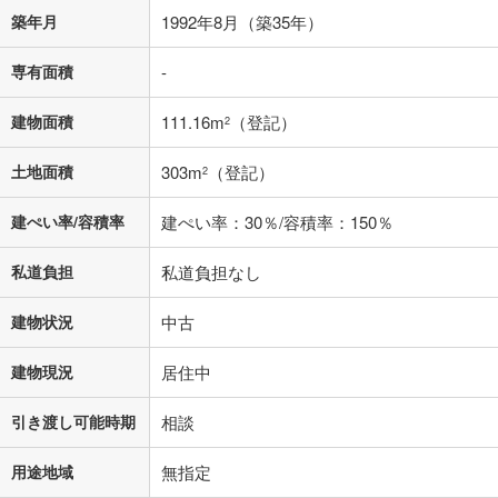
築年月
1992年8月（築35年）
専有面積
-
0円
1,180万円
年2回払いを想定しています。毎月の返済額に加えて、ボー
建物面積
111.16m
（登記）
2
ナス時の増額分（1回分）を入力してください。
ボーナス払いの限度額は金融機関によって異なります。
土地面積
303m
（登記）
2
30,631
円
/月
月々の返済額
閉じる
建ぺい率/容積率
建ぺい率：30％/容積率：150％
「金利」については、ご利用を予定されている金融機関等にご確認の
上、ご自身での入力をお願いいたします。初期設定で自動入力されてい
私道負担
私道負担なし
る値は、実際の金融機関等における貸出金利とは何ら関係がなく、実際
の金融機関等における貸出金利を何ら保証するものではありません。返
建物状況
中古
済方法「元利均等返済」にて算出しております。入力された金利を35年
適用した場合の計算結果を表示しています。
その他月額費用や、初期費用がかかります。ご注意ください。実際にお
建物現況
居住中
借り入れの際は各金融機関等に、必ずご自身でご確認をお願いいたしま
す。
引き渡し可能時期
相談
条件によってお借り入れができないことがあります。
用途地域
無指定
不動産会社に購入相談をする
無料