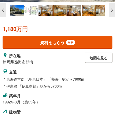
1,180万円
資料をもらう
無料
所在地
地図を見る
静岡県熱海市熱海
交通
東海道本線（JR東日本） 「熱海」駅から7900m
伊東線 「伊豆多賀」駅から5700m
築年月
1992年8月（築35年）
建物階