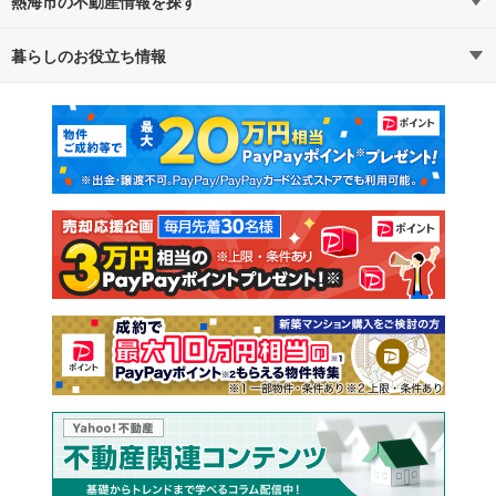
熱海市の不動産情報を探す
路線・駅から探す
地域から探す
暮らしのお役立ち情報
不動産・住宅
賃貸住宅
通勤・通学時間から探す
地図から探す
マンションカタログ
教えて！住まいの先生
新築マンション
中古マンション
新築一戸建て
中古一戸建て
注文住宅
土地
売却査定