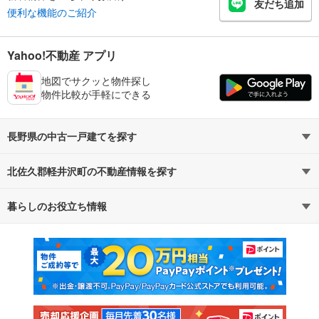
友だち追加
便利な機能のご紹介
Yahoo!不動産 アプリ
地図でサクッと物件探し
物件比較が手軽にできる
長野県の中古一戸建てを探す
北佐久郡軽井沢町の不動産情報を探す
路線・駅から探す
地域から探す
暮らしのお役立ち情報
不動産・住宅
賃貸住宅
通勤・通学時間から探す
地図から探す
マンションカタログ
教えて！住まいの先生
新築マンション
中古マンション
新築一戸建て
中古一戸建て
注文住宅
土地