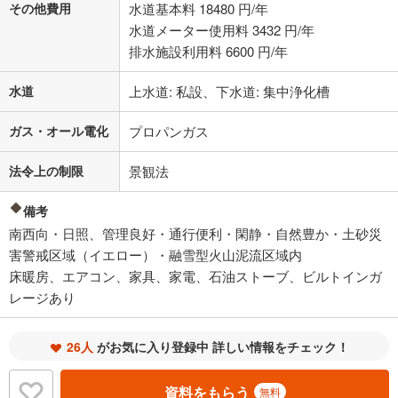
その他費用
水道基本料 18480 円/年
水道メーター使用料 3432 円/年
排水施設利用料 6600 円/年
水道
上水道: 私設、下水道: 集中浄化槽
ガス・オール電化
プロパンガス
法令上の制限
景観法
備考
南西向・日照、管理良好・通行便利・閑静・自然豊か・土砂災
害警戒区域（イエロー）・融雪型火山泥流区域内
床暖房、エアコン、家具、家電、石油ストーブ、ビルトインガ
レージあり
26人
がお気に入り登録中 詳しい情報をチェック！
資料をもらう
無料