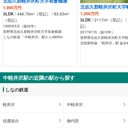
北佐久郡軽井沢町大字長倉鶴溜
北佐久郡軽井沢町大字
1,900万円
1,200万円
3LDK
/ 446.76m
（登記） / 83.63m
2
2
3LDK
/ 2117m
（登記） / 
（登記）
2
記）
1995年5月（築32年）
長野県北佐久郡軽井沢町大字長倉鶴溜
2017年7月（築10年）
しなの鉄道 「中軽井沢」駅から4800m
長野県北佐久郡軽井沢町大字
北陸新幹線 「軽井沢」駅 徒歩
中軽井沢駅の近隣の駅から探す
しなの鉄道
軽井沢
中軽井沢
信濃追分
御代田