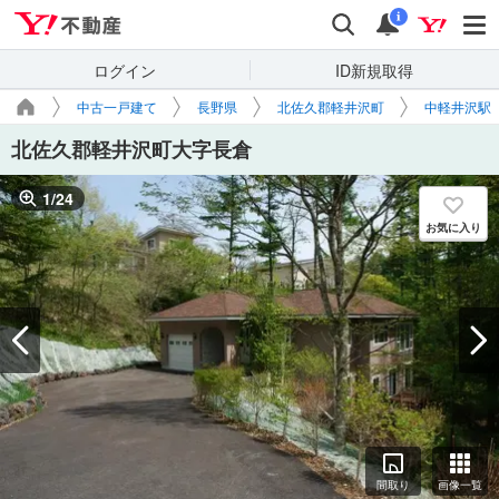
Yahoo!不動産
検索
通知
i
ログイン
ID新規取得
中古一戸建て
長野県
北佐久郡軽井沢町
中軽井沢駅
北佐久郡軽井沢町大字長倉
1
/
24
お気に入り
間取り
画像一覧