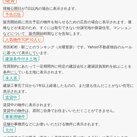
NEW
情報公開日が7日以内の場合に表示されます。
予告広告
販売開始前に売出予定の物件を知らせるための広告の場合に表示されます。価
格などが未定のため、すぐには取引できない分譲宅地や新築住宅、マンション
などについて、販売開始時期などを告知します。
人気物件TOP10入り
市区町村・駅ごとのランキング（火曜更新）です。Yahoo!不動産独自のルール
に基づいて表示しています。
建築条件付き土地
売買契約にあたって一定期間内に特定の建設会社と建築請負契約を結ぶことを
条件にしている土地に表示されます。
未入居
建築工事完了日から1年以上経過したものの、まだ誰も住んだことがない住宅に
表示されます。
賃貸中
賃貸中の物件に表示されます。
賃貸中の物件は、原則ご自身でお住まいいただくことができません。
事業用物件
店舗や事務所などにお使いいただける物件に表示されます。
元付