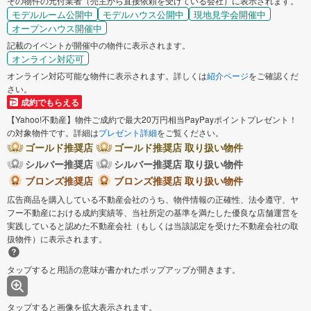
その物件の元付業者（売主から直接依頼を受けている会社）に表示されます。
モデルルーム公開中
モデルハウス公開中
現地見学会開催中
オープンハウス開催中
記載のイベントが開催中の物件に表示されます。
オンライン対応可
オンライン対応可能な物件に表示されます。詳しくは
紹介ページ
をご確認くだ
さい。
成約でもらえる
【Yahoo!不動産】物件ご成約で最大20万円相当PayPayポイントプレゼント！
の対象物件です。詳細は
プレゼント詳細
をご覧ください。
ゴールド推奨店
ゴールド推奨店 取り扱い物件
シルバー推奨店
シルバー推奨店 取り扱い物件
ブロンズ推奨店
ブロンズ推奨店 取り扱い物件
広告商品を購入している不動産会社のうち、物件情報の正確性、法令遵守、ヤ
フー不動産における成約実績等、当社所定の基準を満たした優良な店舗運営を
実践していると認めた不動産会社（もしくは当該認定を受けた不動産会社の取
扱物件）に表示されます。
タップすると用語の意味が書かれたポップアップが開きます。
タップすると画像を拡大表示されます。