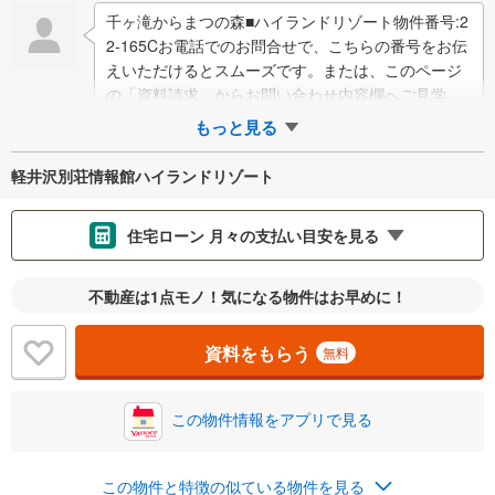
千ヶ滝からまつの森■ハイランドリゾート物件番号:2
2-165Cお電話でのお問合せで、こちらの番号をお伝
えいただけるとスムーズです。または、このページ
の「資料請求」からお問い合わせ内容欄へご見学日
などご用件をご入力ください。南西向・…
もっと見る
軽井沢別荘情報館ハイランドリゾート
住宅ローン 月々の支払い目安を見る
支払いの目安をシミュレーションすることができます。
不動産は1点モノ！気になる物件はお早めに！
％
金利
資料をもらう
無料
この物件情報をアプリで見る
0.01%
14.99%
この物件と特徴の似ている物件を見る