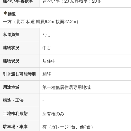
建ぺい率/容積率
建ぺい率：20％/容積率：20％
「金利」については、ご利用を予定されている金融機関等にご確認の
上、ご自身での入力をお願いいたします。初期設定で自動入力されてい
接道
る値は、実際の金融機関等における貸出金利とは何ら関係がなく、実際
一方（北西 私道 幅員6.2m 接面27.2m）
の金融機関等における貸出金利を何ら保証するものではありません。返
済方法「元利均等返済」にて算出しております。入力された金利を35年
私道負担
適用した場合の計算結果を表示しています。
なし
その他月額費用や、初期費用がかかります。ご注意ください。実際にお
借り入れの際は各金融機関等に、必ずご自身でご確認をお願いいたしま
建物状況
中古
す。
条件によってお借り入れができないことがあります。
建物現況
居住中
不動産会社に購入相談をする
無料
引き渡し可能時期
相談
用途地域
第一種低層住居専用地域
閉じる
構造・工法
-
土地権利形態
所有権のみ
駐車場・車庫
有（ガレージ1台、他2台）