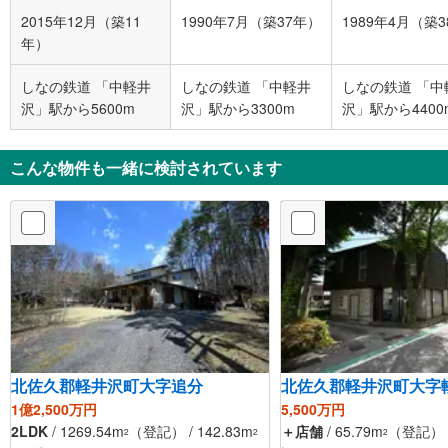
2015年12月（築11
1990年7月（築37年）
1989年4月（築
年）
しなの鉄道 「中軽井
しなの鉄道 「中軽井
しなの鉄道 「中
沢」駅から5600m
沢」駅から3300m
沢」駅から4400
こんな物件も一緒に検討されています
北佐久郡軽井沢町大字追分
北佐久郡軽井沢町大字
1億2,500万円
5,500万円
2LDK
/ 1269.54m
（登記） / 142.83m
＋店舗
/ 65.79m
（登記） /
2
2
2