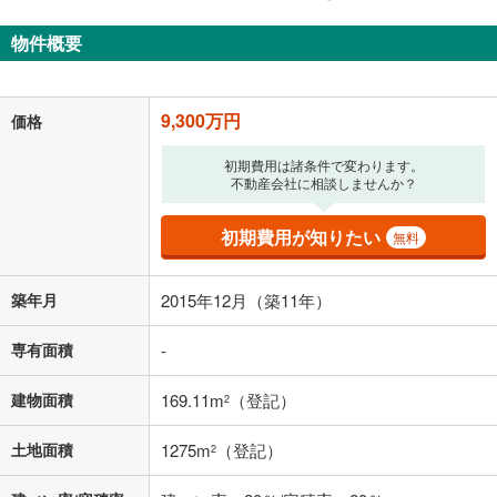
返済期間
物件概要
一般的には最長35年まで借り入れ可能です。多くの金融機関
が完済時の年齢は80歳までを条件としています。
万円
頭金
閉じる
9,300万円
価格
初期費用は諸条件で変わります。
不動産会社に相談しませんか？
0万円
9,300万円
自己資金から住宅購入にかけられる金額を入力してくださ
初期費用が知りたい
い。一般的には物件価格の2割までが目安です。
無料
万円
ボーナス
閉じる
/回
築年月
2015年12月（築11年）
専有面積
-
0円
9,300万円
年2回払いを想定しています。毎月の返済額に加えて、ボー
建物面積
169.11m
（登記）
2
ナス時の増額分（1回分）を入力してください。
ボーナス払いの限度額は金融機関によって異なります。
土地面積
1275m
（登記）
2
241,414
円
/月
月々の返済額
閉じる