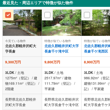
最近見た・周辺エリアで特徴が似た物件
今見ている物件
特徴が似ている物
特徴が似ている物件
北佐久郡軽井沢町大
北佐久郡軽井沢
北佐久郡軽井沢町大字
字長倉
長倉千ケ滝西区
長倉千ケ滝中区
9,300万円
9,800万円
8,900万円
3LDK
/
土地
3LDK
/
土地
3LDK
/
土地
1275m²（登記）
/
建
2517.97m²
/
建物
986.92m²（登
物169.11m²（登記）
/
111.79m²（登記）
/
建物131.99m²
2階建
平家建
記）
/
平家建
長野県北佐久郡軽井
長野県北佐久郡軽井沢
長野県北佐久郡
沢町大字長倉
町大字長倉千ケ滝中区
町大字長倉千ケ