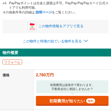
PayPayポイントは出金と譲渡は不可。PayPay/PayPayカード公式ス
い。一般的には物件価格の2割までが目安です。
万円
トアでも利用可能。
ボーナス
閉じる
/回
その他条件等の詳細は
説明ページ
をご覧ください。
この物件情報をアプリで見る
0円
2,780万円
年2回払いを想定しています。毎月の返済額に加えて、ボー
この物件と特徴の似ている物件を見る
ナス時の増額分（1回分）を入力してください。
ボーナス払いの限度額は金融機関によって異なります。
物件概要
72,164
円
/月
月々の返済額
閉じる
リフォーム
「金利」については、ご利用を予定されている金融機関等にご確認の
上、ご自身での入力をお願いいたします。初期設定で自動入力されてい
2,780万円
価格
る値は、実際の金融機関等における貸出金利とは何ら関係がなく、実際
の金融機関等における貸出金利を何ら保証するものではありません。返
初期費用は諸条件で変わります。
済方法「元利均等返済」にて算出しております。入力された金利を35年
不動産会社に相談しませんか？
適用した場合の計算結果を表示しています。
その他月額費用や、初期費用がかかります。ご注意ください。実際にお
借り入れの際は各金融機関等に、必ずご自身でご確認をお願いいたしま
初期費用が知りたい
無料
す。
条件によってお借り入れができないことがあります。