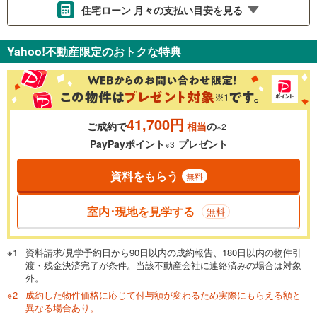
住宅ローン 月々の支払い目安を見る
支払いの目安をシミュレーションすることができます。
Yahoo!不動産限定のおトクな特典
％
金利
41,700円
ご成約で
相当
の
※2
0.01%
14.99%
PayPayポイント
プレゼント
※3
資料をもらう
無料
返済期間
一般的には最長35年まで借り入れ可能です。多くの金融機関
室内･現地を見学する
無料
が完済時の年齢は80歳までを条件としています。
万円
頭金
閉じる
資料請求/見学予約日から90日以内の成約報告、180日以内の物件引
渡・残金決済完了が条件。当該不動産会社に連絡済みの場合は対象
外。
成約した物件価格に応じて付与額が変わるため実際にもらえる額と
0万円
2,780万円
異なる場合あり。
自己資金から住宅購入にかけられる金額を入力してくださ