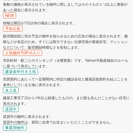
複数の価格が表示されている物件に関しましてはそのうちの１つ以上に更新が
あった場合に表示されます。
NEW
情報公開日が7日以内の場合に表示されます。
予告広告
販売開始前に売出予定の物件を知らせるための広告の場合に表示されます。価
格などが未定のため、すぐには取引できない分譲宅地や新築住宅、マンション
などについて、販売開始時期などを告知します。
人気物件TOP10入り
市区町村・駅ごとのランキング（火曜更新）です。Yahoo!不動産独自のルール
に基づいて表示しています。
建築条件付き土地
売買契約にあたって一定期間内に特定の建設会社と建築請負契約を結ぶことを
条件にしている土地に表示されます。
未入居
建築工事完了日から1年以上経過したものの、まだ誰も住んだことがない住宅に
表示されます。
賃貸中
賃貸中の物件に表示されます。
賃貸中の物件は、原則ご自身でお住まいいただくことができません。
事業用物件