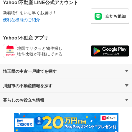
Yahoo!不動産 LINE公式アカウント
新着物件をいち早くお届け！
友だち追加
便利な機能のご紹介
Yahoo!不動産 アプリ
地図でサクッと物件探し
物件比較が手軽にできる
埼玉県の中古一戸建てを探す
川越市の不動産情報を探す
路線・駅から探す
地域から探す
暮らしのお役立ち情報
不動産・住宅
賃貸住宅
通勤・通学時間から探す
地図から探す
マンションカタログ
教えて！住まいの先生
新築マンション
中古マンション
新築一戸建て
中古一戸建て