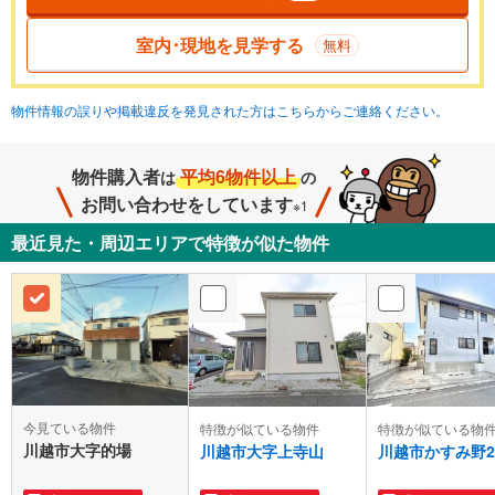
室内･現地を見学する
無料
物件情報の誤りや掲載違反を発見された方はこちらからご連絡ください。
物件購入者
平均6物件以上
は
の
お問い合わせをしています
※1
最近見た・周辺エリアで特徴が似た物件
今見ている物件
特徴が似ている物件
特徴が似ている物
川越市大字的場
川越市大字上寺山
川越市かすみ野