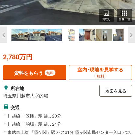
間取り
画像一覧
2,780万円
室内･現地を見学する
資料をもらう
無料
無料
所在地
地図を見る
埼玉県川越市大字的場
交通
川越線 「笠幡」駅 徒歩20分
川越線 「的場」駅 徒歩24分
東武東上線 「霞ケ関」駅 バス21分 霞ヶ関市民センター入口 バス