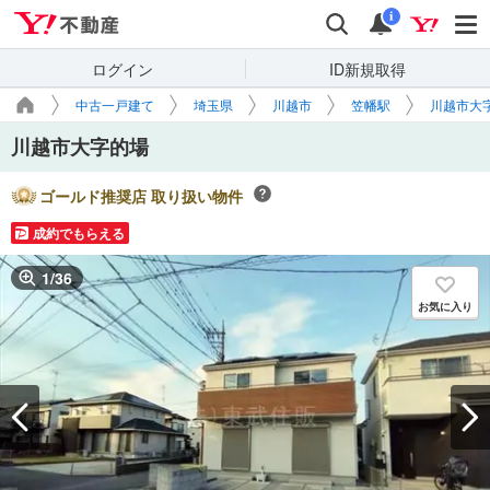
Yahoo!不動産
検索
通知
i
ログイン
ID新規取得
中古一戸建て
埼玉県
川越市
笠幡駅
川越市大
川越市大字的場
ゴールド推奨店 取り扱い物件
成約でもらえる
1
/
36
お気に入り