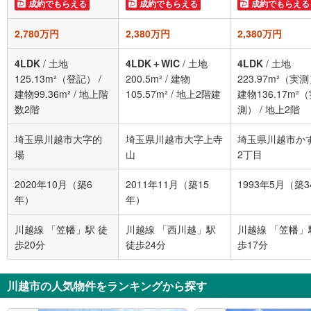
成約でもらえる
成約でもらえる
成約でもらえる
2,780万円
2,380万円
2,380万円
4LDK
/
土地
4LDK＋WIC
/
土地
4LDK
/
土地
125.13m²（登記）
/
200.5m²
/
建物
223.97m²（実
建物99.36m²
/
地上階
105.57m²
/
地上2階建
建物136.17m²
数2階
測）
/
地上2階
埼玉県川越市大字的
埼玉県川越市大字上寺
埼玉県川越市か
場
山
2丁目
2020年10月（築6
2011年11月（築15
1993年5月（築
年）
年）
川越線 「笠幡」駅 徒
川越線 「西川越」駅
川越線 「笠幡」
歩20分
徒歩24分
歩17分
川越市の人気物件をランキングから探す