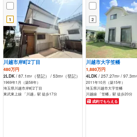
1
2
川越市岸町2丁目
川越市大字笠幡
480万円
1,880万円
2LDK
/ 87.1m
（登記） / 53m
（登記）
4LDK
/ 257.27m
/ 97.3m
2
2
2
2
1969年1月（築58年）
2011年10月（築15年）
埼玉県川越市岸町2丁目
埼玉県川越市大字笠幡
東武東上線 「川越」駅 徒歩17分
川越線 「笠幡」駅 徒歩20分
成約でもらえる