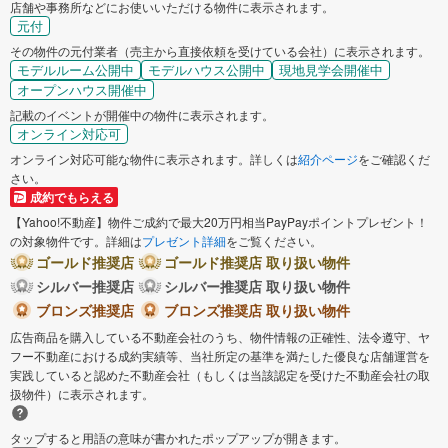
店舗や事務所などにお使いいただける物件に表示されます。
元付
その物件の元付業者（売主から直接依頼を受けている会社）に表示されます。
モデルルーム公開中
モデルハウス公開中
現地見学会開催中
オープンハウス開催中
記載のイベントが開催中の物件に表示されます。
オンライン対応可
オンライン対応可能な物件に表示されます。詳しくは
紹介ページ
をご確認くだ
さい。
成約でもらえる
【Yahoo!不動産】物件ご成約で最大20万円相当PayPayポイントプレゼント！
の対象物件です。詳細は
プレゼント詳細
をご覧ください。
ゴールド推奨店
ゴールド推奨店 取り扱い物件
シルバー推奨店
シルバー推奨店 取り扱い物件
ブロンズ推奨店
ブロンズ推奨店 取り扱い物件
広告商品を購入している不動産会社のうち、物件情報の正確性、法令遵守、ヤ
フー不動産における成約実績等、当社所定の基準を満たした優良な店舗運営を
実践していると認めた不動産会社（もしくは当該認定を受けた不動産会社の取
扱物件）に表示されます。
タップすると用語の意味が書かれたポップアップが開きます。