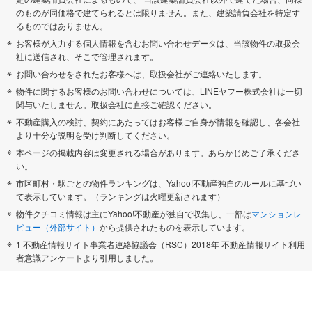
のものが同価格で建てられるとは限りません。また、建築請負会社を特定す
るものではありません。
お客様が入力する個人情報を含むお問い合わせデータは、当該物件の取扱会
社に送信され、そこで管理されます。
お問い合わせをされたお客様へは、取扱会社がご連絡いたします。
物件に関するお客様のお問い合わせについては、LINEヤフー株式会社は一切
関与いたしません。取扱会社に直接ご確認ください。
不動産購入の検討、契約にあたってはお客様ご自身が情報を確認し、各会社
より十分な説明を受け判断してください。
本ページの掲載内容は変更される場合があります。あらかじめご了承くださ
い。
市区町村・駅ごとの物件ランキングは、Yahoo!不動産独自のルールに基づい
て表示しています。（ランキングは火曜更新されます）
物件クチコミ情報は主にYahoo!不動産が独自で収集し、一部は
マンションレ
ビュー（外部サイト）
から提供されたものを表示しています。
1 不動産情報サイト事業者連絡協議会（RSC）2018年 不動産情報サイト利用
者意識アンケートより引用しました。