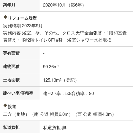
築年月
2020年10月（築6年）
不動産会社に購入相談をする
無料
リフォーム履歴
実施時期 2023年9月
閉じる
実施内容 浴室、壁、その他、クロス天壁全面張替・1階和室畳
表替え・1階2階トイレCF張替・浴室シャワー水栓取換
専有面積
-
建物面積
99.36m
2
土地面積
125.13m
（登記）
2
建ぺい率/容積率
建ぺい率：50/容積率：80
接道
二方（角地）（南 公道 幅員6.0m）（西 公道 幅員4.0m）
私道負担
私道負担:無