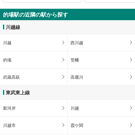
的場駅の近隣の駅から探す
川越線
川越
西川越
的場
笠幡
武蔵高萩
高麗川
東武東上線
新河岸
川越
川越市
霞ケ関