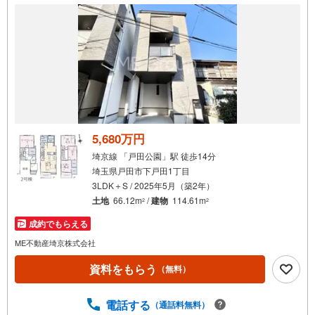
ーーーーーーーーーーーーーーーーーーーーーーーー
5,680万円
埼京線 「戸田公園」駅 徒歩14分
埼玉県戸田市下戸田1丁目
3LDK＋S / 2025年5月（築2年）
土地
66.12m
/
建物
114.61m
2
2
成約でもらえる
ME不動産埼京株式会社
資料をもらう
（無料）
電話する
（通話料無料）