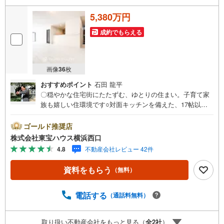
5,380万円
成約でもらえる
画像
36
枚
おすすめポイント
石田 龍平
〇穏やかな住宅街にたたずむ、ゆとりの住まい。子育て家
族も嬉しい住環境です○対面キッチンを備えた、17帖以上
のゆとりあるリビングダイニング○お使い道ひろがる、5帖
以上のロフトスペース付きーーーーYahoo！ 不動産キャン
ゴールド推奨店
ペーン対象店舗ーーーー当店で物件を成約するとPayPayボ
株式会社東宝ハウス横浜西口
ーナスライトがもらえる「Yahoo！ 不動産 物件ご成約キャ
4.8
不動産会社レビュー 42件
ンペーン」の対象になります。「資料をもらう」「見学予
約をする」ボタンからお問い合わせください。※必ずYaho
資料をもらう
（無料）
o！ JAPAN IDでログインしてください。※PayPayボーナス
ライトは出金と譲渡はできません。有効期限は付与日から6
0日です。ーーーーーーーーーーーーーーーーーーーーーー
電話する
（通話料無料）
ーーーー紹介金融機関/都市銀行利率/年利 0.95％（変動金
利）※上記金利は 2026年8月時点 のものであり、実際の適
取り扱い不動産会社をもっと見る（
全
2
社
）