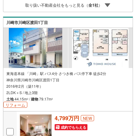
行利率/年利 0.95％（変動金利）※上記金利は 2026年8月時
取り扱い不動産会社をもっと見る（
全
1
社
）
点 のものであり、実際の適用金利は融資実行時のものとな
ります。金利情勢により表記の返済額と異なる場合があり
ます。ーーーーーーーーーーーーーーーーーーーーーーー
川崎市川崎区渡田1丁目
ーー
東海道本線 「川崎」駅 バス4分 さつき橋 バス停下車 徒歩2分
神奈川県川崎市川崎区渡田1丁目
2016年2月（築11年）
2LDK＋S / 地上3階
土地
44.15m
/
建物
79.17m
2
2
リフォーム
4,799万円
NEW
成約でもらえる