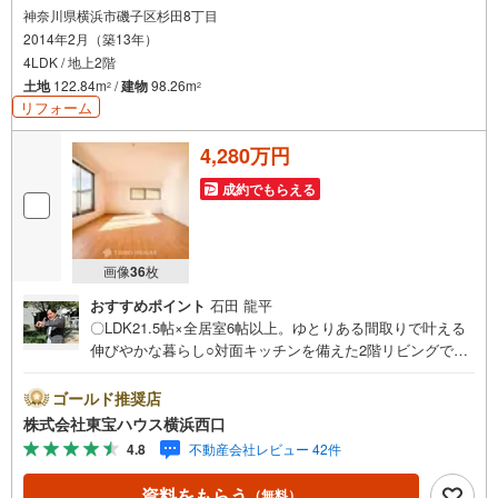
神奈川県横浜市磯子区杉田8丁目
2014年2月（築13年）
4LDK / 地上2階
土地
122.84m
/
建物
98.26m
2
2
リフォーム
4,280万円
成約でもらえる
画像
36
枚
おすすめポイント
石田 龍平
〇LDK21.5帖×全居室6帖以上。ゆとりある間取りで叶える
伸びやかな暮らし○対面キッチンを備えた2階リビングでゆ
ったり寛ぎ時間○お庭＋カ-スペース2台（車種によります）
ーーーーYahoo！ 不動産キャンペーン対象店舗ーーーー当
ゴールド推奨店
店で物件を成約するとPayPayボーナスライトがもらえる
株式会社東宝ハウス横浜西口
「Yahoo！ 不動産 物件ご成約キャンペーン」の対象になり
4.8
不動産会社レビュー 42件
ます。「資料をもらう」「見学予約をする」ボタンからお
問い合わせください。※必ずYahoo！ JAPAN IDでログイン
資料をもらう
（無料）