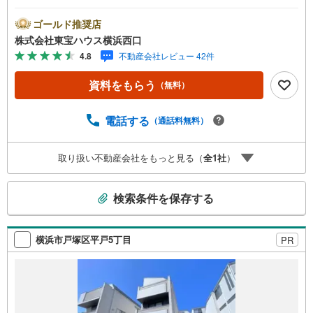
プのゆったりサイズで家族でくつろげます○大切なお車を雨
風から守る地下車庫付きーーーーYahoo！ 不動産キャンペ
ゴールド推奨店
ーン対象店舗ーーーー当店で物件を成約するとPayPayボー
株式会社東宝ハウス横浜西口
ナスライトがもらえる「Yahoo！ 不動産 物件ご成約キャン
4.8
不動産会社レビュー 42件
ペーン」の対象になります。「資料をもらう」「見学予約
をする」ボタンからお問い合わせください。※必ずYahoo！
資料をもらう
（無料）
JAPAN IDでログインしてください。※PayPayボーナスラ
イトは出金と譲渡はできません。有効期限は付与日から60
日です。ーーーーーーーーーーーーーーーーーーーーーー
電話する
（通話料無料）
ーーーー紹介金融機関/都市銀行利率/年利 0.95％（変動金
利）※上記金利は 2026年8月時点 のものであり、実際の適
取り扱い不動産会社をもっと見る（
全
1
社
）
用金利は融資実行時のものとなります。金利情勢により表
記の返済額と異なる場合があります。ーーーーーーーーー
こ
ーーーーーーーーーーーーーーーー
検索条件を保存する
の
検
索
横浜市戸塚区平戸5丁目
PR
条
件
で
通
知