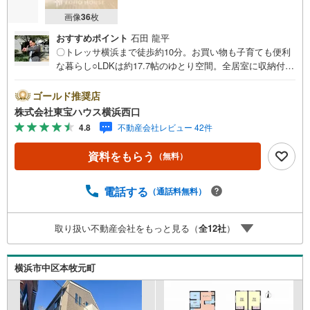
画像
36
枚
おすすめポイント
石田 龍平
〇トレッサ横浜まで徒歩約10分。お買い物も子育ても便利
な暮らし○LDKは約17.7帖のゆとり空間。全居室に収納付き
でお部屋をすっきり使えます○子供部屋やワークスペースを
確保しやすい、4LDKの間取りーーーーYahoo！ 不動産キャ
ゴールド推奨店
ンペーン対象店舗ーーーー当店で物件を成約するとPayPay
株式会社東宝ハウス横浜西口
ボーナスライトがもらえる「Yahoo！ 不動産 物件ご成約キ
4.8
不動産会社レビュー 42件
ャンペーン」の対象になります。「資料をもらう」「見学
予約をする」ボタンからお問い合わせください。※必ずYah
資料をもらう
（無料）
oo！ JAPAN IDでログインしてください。※PayPayボーナ
スライトは出金と譲渡はできません。有効期限は付与日か
ら60日です。ーーーーーーーーーーーーーーーーーーーー
電話する
（通話料無料）
ーーーーーー紹介金融機関/都市銀行利率/年利 0.95％（変
動金利）※上記金利は 2026年8月時点 のものであり、実際
取り扱い不動産会社をもっと見る（
全
12
社
）
の適用金利は融資実行時のものとなります。金利情勢によ
り表記の返済額と異なる場合があります。ーーーーーーー
ーーーーーーーーーーーーーーーーーー
横浜市中区本牧元町