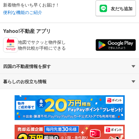
新着物件をいち早くお届け！
友だち追加
便利な機能のご紹介
Yahoo!不動産 アプリ
地図でサクッと物件探し
物件比較が手軽にできる
四国の不動産情報を探す
暮らしのお役立ち情報
不動産・住宅
賃貸住宅
マンションカタログ
教えて！住まいの先生
新築マンション
中古マンション
新築一戸建て
中古一戸建て
注文住宅
土地