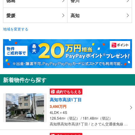
徳島
香川
愛媛
高知
地域を変更する
新着物件から探す
成約でもらえる
高知市高須1丁目
3,490万円
4LDK＋4S
126.54m
（登記） / 181.48m
（登記）
2
2
高知県高知市高須1丁目 / とさでん交通後免線 「介良通」駅 徒歩4分