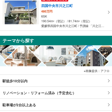
四国中央市川之江町
480万円
6SK
190.54m
（登記） / 81.74m
（登記）
2
2
愛媛県四国中央市川之江町 / 予讃線 「川之江」駅 徒歩10分
テーマから探す
画像提供：アフロ
駅徒歩10分以内
リノベーション・リフォーム済み（予定含む）
駐車場が2台以上ある