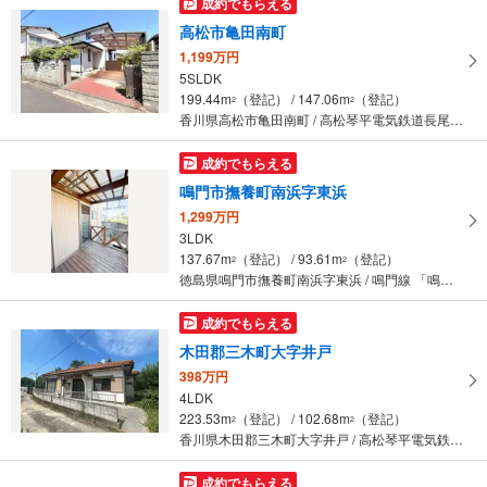
成約でもらえる
高松市亀田南町
1,199万円
5SLDK
199.44m
（登記） / 147.06m
（登記）
2
2
香川県高松市亀田南町 / 高松琴平電気鉄道長尾線 「高田」駅 徒歩10分
成約でもらえる
鳴門市撫養町南浜字東浜
1,299万円
3LDK
137.67m
（登記） / 93.61m
（登記）
2
2
徳島県鳴門市撫養町南浜字東浜 / 鳴門線 「鳴門」駅 徒歩10分
成約でもらえる
木田郡三木町大字井戸
398万円
4LDK
223.53m
（登記） / 102.68m
（登記）
2
2
香川県木田郡三木町大字井戸 / 高松琴平電気鉄道長尾線 「井戸」駅から2800m 車:6分
成約でもらえる