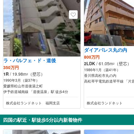
6
ライオンズマンション徳島南佐古
590万円
1SLDK
徳島県徳島市南佐古六番町
ダイアパレス丸の内
7
アルファステイツ新町
800万円
1,980万円
ラ・パルフェ・ド・道後
2LDK
/ 61.05m
（壁芯）
3LDK
2
350万円
徳島県徳島市東新町2丁目
1986年1月（築41年）
1R
/ 19.98m
（壁芯）
2
香川県高松市丸の内
1990年3月（築37年）
高松琴平電気鉄道琴平線 「片原
7
ダイアパレス文理大南壱番館
愛媛県松山市道後湯之町
伊予鉄道城南線 「道後温泉」駅 徒歩4分
1,080万円
3LDK
株式会社ランドネット 福岡支店
株式会社ランドネット
徳島県徳島市西新浜町1丁目
四国の駅近・駅徒歩5分以内新着物件
7
サーパス福島
2,190万円
3LDK