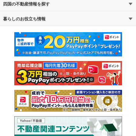
四国の不動産情報を探す
暮らしのお役立ち情報
不動産・住宅
賃貸住宅
マンションカタログ
教えて！住まいの先生
新築マンション
中古マンション
新築一戸建て
中古一戸建て
注文住宅
土地
売却査定