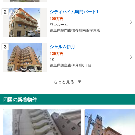
2
シティハイム鳴門パート1
100万円
ワンルーム
徳島県鳴門市撫養町南浜字東浜
3
シャルム伊月
125万円
1K
徳島県徳島市伊月町6丁目
4
もっと見る
鳴門リゾートマンションふるさと君内ノ海編
250万円
1R
四国の新着物件
徳島県鳴門市鳴門町高島字竹島
5
ダイアパレス新内町
530万円
1DK
徳島県徳島市新内町1丁目