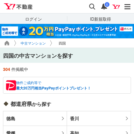
Yahoo!不動産
検索
通知
i
ログイン
ID新規取得
中古マンション
四国
四国の中古マンションを探す
304
件掲載中
物件ご成約等で
最大20万円相当PayPayポイントプレゼント！
都道府県
から探す
徳島
香川
愛媛
高知