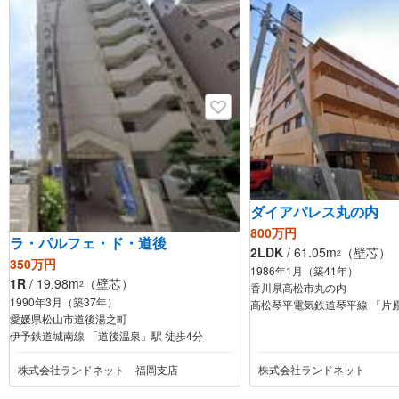
徳島県徳島市福島1丁目
7
サーパスシティ南末広一番館
1,880万円
3LDK
徳島県徳島市南末広町
ダイアパレス丸の内
800万円
ラ・パルフェ・ド・道後
2LDK
/ 61.05m
（壁芯）
2
350万円
1986年1月（築41年）
1R
/ 19.98m
（壁芯）
2
香川県高松市丸の内
1990年3月（築37年）
高松琴平電気鉄道琴平線 「片原
愛媛県松山市道後湯之町
伊予鉄道城南線 「道後温泉」駅 徒歩4分
株式会社ランドネット 福岡支店
株式会社ランドネット