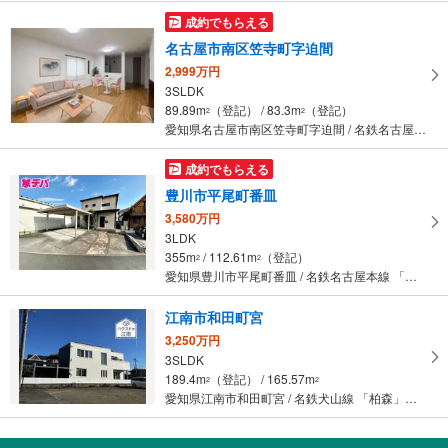
成約でもらえる
名古屋市南区笠寺町字迫間
2,999万円
3SLDK
89.89m
（登記） / 83.3m
（登記）
2
2
愛知県名古屋市南区笠寺町字迫間 / 名鉄名古屋本線 「本星崎」駅 徒歩12分
成約でもらえる
豊川市平尾町番皿
3,580万円
3LDK
355m
/ 112.61m
（登記）
2
2
愛知県豊川市平尾町番皿 / 名鉄名古屋本線 「国府」駅 徒歩14分
江南市和田町宮
3,250万円
3SLDK
189.4m
（登記） / 165.57m
2
2
愛知県江南市和田町宮 / 名鉄犬山線 「柏森」駅 徒歩33分