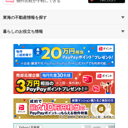
物件比較が手軽にできる
東海の不動産情報を探す
暮らしのお役立ち情報
不動産・住宅
賃貸住宅
マンションカタログ
教えて！住まいの先生
新築マンション
中古マンション
新築一戸建て
中古一戸建て
注文住宅
土地
売却査定