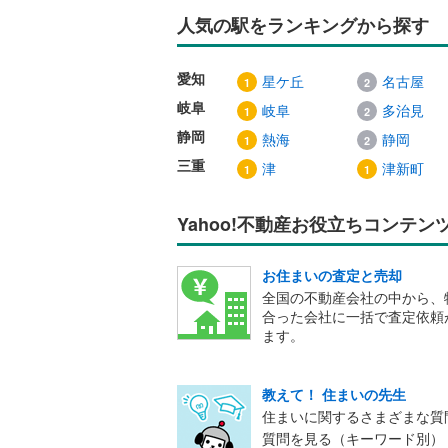
人気の駅をランキングから探す
愛知
星ケ丘
名古屋
岐阜
岐阜
多治見
静岡
熱海
静岡
三重
津
津新町
Yahoo!不動産お役立ちコンテン
お住まいの査定と売却
全国の不動産会社の中から、
合った会社に一括で査定依頼
ます。
教えて！ 住まいの先生
住まいに関するさまざまな質
質問を見る（キーワード別）