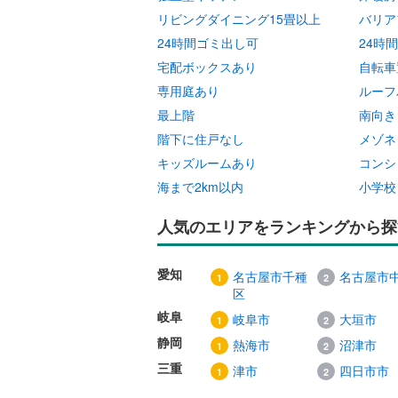
リビングダイニング15畳以上
バリア
24時間ゴミ出し可
24時
宅配ボックスあり
自転車
専用庭あり
ルーフ
最上階
南向き
階下に住戸なし
メゾネ
キッズルームあり
コンシ
海まで2km以内
小学校
人気のエリアをランキングから探
愛知
名古屋市千種
名古屋市
区
岐阜
岐阜市
大垣市
静岡
熱海市
沼津市
三重
津市
四日市市