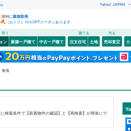
Yahoo! JAPAN
ル
と便利に
新規取得
［おトク］10％OFFクーポンあります
買う
建てる
売る
ョン
新築一戸建て
中古一戸建て
注文住宅
土地
売却査定
カ
東海
Y
じ検索条件で【新着物件の確認】と【再検索】が簡単にで