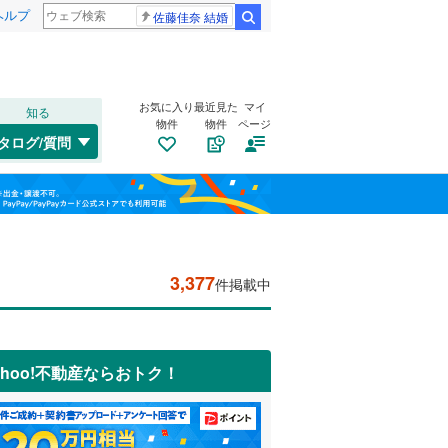
ヘルプ
佐藤佳奈 結婚
検索
お気に入り
最近見た
マイ
知る
物件
物件
ページ
タログ/質問
3,377
件掲載中
ahoo!不動産ならおトク！