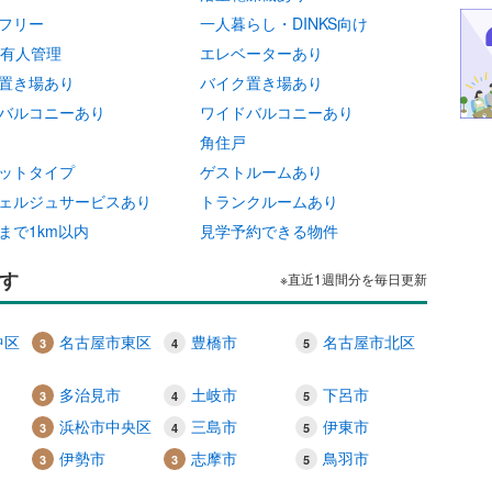
フリー
一人暮らし・DINKS向け
間有人管理
エレベーターあり
置き場あり
バイク置き場あり
バルコニーあり
ワイドバルコニーあり
角住戸
ットタイプ
ゲストルームあり
ェルジュサービスあり
トランクルームあり
まで1km以内
見学予約できる物件
す
※直近1週間分を毎日更新
中区
名古屋市東区
豊橋市
名古屋市北区
多治見市
土岐市
下呂市
浜松市中央区
三島市
伊東市
伊勢市
志摩市
鳥羽市