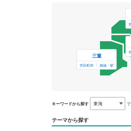
都
道
府
県
か
ら
探
す
三重
市区町村
路線・駅
キーワードから探す
で
テーマから探す