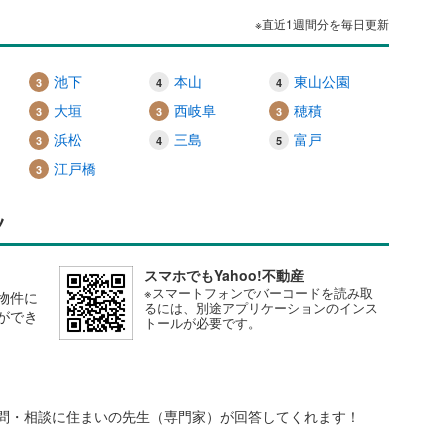
※直近1週間分を毎日更新
池下
本山
東山公園
大垣
西岐阜
穂積
浜松
三島
富戸
江戸橋
ツ
スマホでもYahoo!不動産
※スマートフォンでバーコードを読み取
物件に
るには、別途アプリケーションのインス
ができ
トールが必要です。
問・相談に住まいの先生（専門家）が回答してくれます！