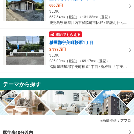
680万円
3LDK
557.54m
（登記） / 131.33m
（登記）
2
2
鹿児島県薩摩川内市樋脇町市比野 / 肥薩おれんじ鉄道 「川内」駅から11400m 車:23分
成約でもらえる
糟屋郡宇美町桜原1丁目
2,399万円
3LDK
236.09m
（登記） / 69.17m
（登記）
2
2
福岡県糟屋郡宇美町桜原1丁目 / 香椎線 「宇美」駅 徒歩16分
テーマから探す
画像提供：アフロ
駅徒歩10分以内