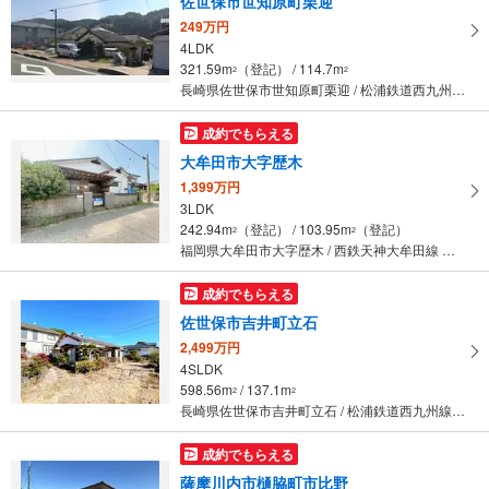
佐世保市世知原町栗迎
249万円
4LDK
321.59m
（登記） / 114.7m
2
2
長崎県佐世保市世知原町栗迎 / 松浦鉄道西九州線 「左石」駅 徒歩83分
成約でもらえる
大牟田市大字歴木
1,399万円
3LDK
242.94m
（登記） / 103.95m
（登記）
2
2
福岡県大牟田市大字歴木 / 西鉄天神大牟田線 「新栄町」駅から3900m
成約でもらえる
佐世保市吉井町立石
2,499万円
4SLDK
598.56m
/ 137.1m
2
2
長崎県佐世保市吉井町立石 / 松浦鉄道西九州線 「吉井」駅 徒歩9分
成約でもらえる
薩摩川内市樋脇町市比野