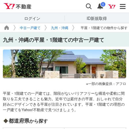
Yahoo!不動産
検索
通知
i
ログイン
ID新規取得
中古一戸建て
九州・沖縄
平屋・1階建ての物件から探す
九州・沖縄の平屋・1階建ての中古一戸建て
一部の画像提供：アフロ
平屋・1階建ての一戸建ては、階段がないバリアフリーな構造や柔軟に間
取りを工夫できることも魅力。近年では庭付きの平屋、おしゃれで自分
好みにデザインできる平屋が注目されています。平屋・1階建ての理想の
一戸建てをYahoo!不動産で見つけましょう。
都道府県
から探す