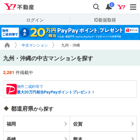
Yahoo!不動産
検索
通知
i
ログイン
ID新規取得
中古マンション
九州・沖縄
九州・沖縄の中古マンションを探す
2,281
件掲載中
物件ご成約等で
最大20万円相当PayPayポイントプレゼント！
都道府県
から探す
福岡
佐賀
長崎
熊本