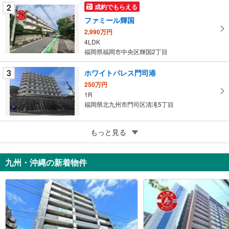
2
成約でもらえる
ファミール輝国
2,990万円
4LDK
福岡県福岡市中央区輝国2丁目
3
ホワイトパレス門司港
250万円
1R
福岡県北九州市門司区清滝5丁目
4
エステートモア大橋
もっと見る
480万円
1K
九州・沖縄の新着物件
福岡県福岡市南区塩原3丁目
5
中央町スカイマンション
135万円
1R
福岡県北九州市八幡東区中央1丁目