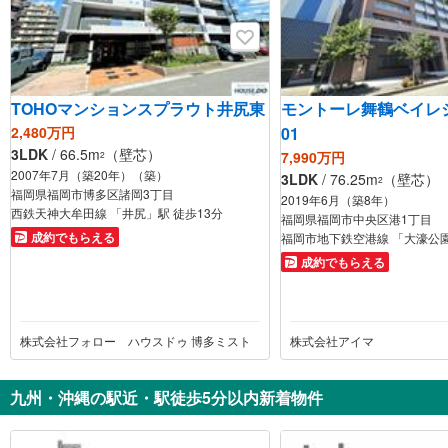
5
成約でもらえる
アイ・セレブ箱崎駅前
1,850万円
TOHOマンションスプラウト井尻東
モントーレ舞鶴ベイレジ
1LDK
福岡県福岡市東区筥松2丁目
2,480万円
01
3LDK
/ 66.5m
（壁芯）
7,990万円
2
7
エステート・モア・博多公園通り
2007年7月（築20年）（築）
3LDK
/ 76.25m
（壁芯）
2
1,480万円
福岡県福岡市博多区諸岡3丁目
2019年6月（築8年）
1K
西鉄天神大牟田線 「井尻」駅 徒歩13分
福岡県福岡市中央区港1丁目
福岡県福岡市博多区博多駅前4丁目
成約でもらえる
福岡市地下鉄空港線 「大濠公園
成約でもらえる
7
ペルル奥田
378万円
4DK
株式会社フォロー ハウスドゥ 博多ミスト
株式会社アイマ
福岡県北九州市門司区奥田4丁目
九州・沖縄の駅近・駅徒歩5分以内新着物件
9
成約でもらえる
アンピール三苫