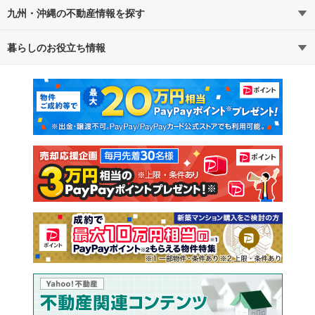
九州・沖縄の不動産情報を探す
暮らしのお役立ち情報
不動産・住宅
賃貸住宅
マンションカタログ
教えて！住まいの先生
新築マンション
中古マンション
新築一戸建て
中古一戸建て
注文住宅
土地
売却査定