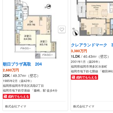
1,690万円
2LDK
福岡県福岡市東区三苫5丁目
9
朝日プラザ西公園
590万円
1R
福岡県福岡市中央区荒戸2丁目
クレアランドマーク 3
3,380万円
1LDK
/ 40.43m
（壁芯）
2
2001年1月（築26年）
朝日プラザ高取 204
福岡県福岡市博多区冷泉町
2,680万円
福岡市地下鉄七隈線 「櫛田神社
2DK
/ 49.37m
（壁芯）
2
成約でもらえる
1985年2月（築42年）
福岡県福岡市早良区高取2丁目
福岡市地下鉄空港線 「藤崎」駅 徒歩4分
成約でもらえる
株式会社アイマ
株式会社アイマ