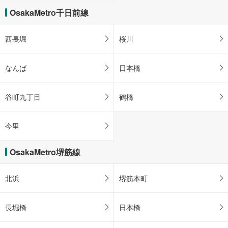
OsakaMetro千日前線
西長堀
桜川
なんば
日本橋
谷町九丁目
鶴橋
今里
OsakaMetro堺筋線
北浜
堺筋本町
長堀橋
日本橋