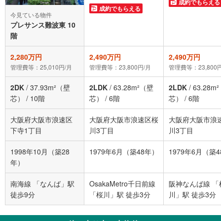
成約でもらえる
成約でもらえる
今見ている物件
プレサンス難波東 10
階
2,280万円
2,490万円
2,490万円
管理費等：25,010円/月
管理費等：23,800円/月
管理費等：23,800
2DK
/
37.93m²（壁
2LDK
/
63.28m²（壁
2LDK
/
63.28m
芯）
/
10階
芯）
/
6階
芯）
/
6階
大阪府大阪市浪速区
大阪府大阪市浪速区桜
大阪府大阪市浪
下寺1丁目
川3丁目
川3丁目
1998年10月（築28
1979年6月（築48年）
1979年6月（築
年）
南海線 「なんば」駅
OsakaMetro千日前線
阪神なんば線 「
徒歩9分
「桜川」駅 徒歩3分
川」駅 徒歩3分