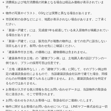
消費税および地方消費税の対象となる場合は税込み価格が表示されていま
す。
物件の写真やイラスト、CGなどは実際と異なる場合があります。
市区町村の合併などにより、地図が表示されない場合があります。ご了承く
ださい。
「新築一戸建て」には、完成後1年を経過している未入居物件が掲載されてい
る場合があります。
「新築一戸建て」には、販売住戸が複数の物件は、全ての住戸に該当しない
項目もあります。各問い合わせ先にご確認ください。
「建築条件付き土地」の価格には、建物価格は含まれません。
「建築条件付き土地」の「建物プラン例」は、土地購入者の設計プランの一
例であり、プランの採用可否は任意です。
「土地（建築条件なし）」の「建物プラン例」に関して、そのプラン例は特
定の建築請負会社によるもので、 当該建築請負会社以外で建てた場合、同様
のものが同価格で建てられるとは限りません。また、建築請負会社を特定す
るものではありません。
お客様が入力する個人情報を含むお問い合わせデータは、当該物件の取扱会
社に送信され、そこで管理されます。
お問い合わせをされたお客様へは、取扱会社がご連絡いたします。
物件に関するお客様のお問い合わせについては、LINEヤフー株式会社は一切
関与いたしません。取扱会社に直接ご確認ください。