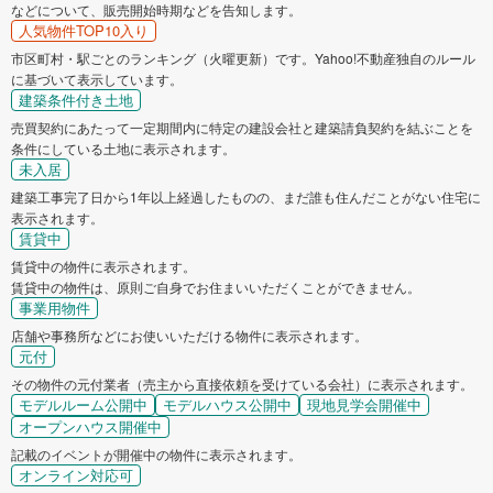
などについて、販売開始時期などを告知します。
人気物件TOP10入り
市区町村・駅ごとのランキング（火曜更新）です。Yahoo!不動産独自のルール
に基づいて表示しています。
建築条件付き土地
売買契約にあたって一定期間内に特定の建設会社と建築請負契約を結ぶことを
条件にしている土地に表示されます。
未入居
建築工事完了日から1年以上経過したものの、まだ誰も住んだことがない住宅に
表示されます。
賃貸中
賃貸中の物件に表示されます。
賃貸中の物件は、原則ご自身でお住まいいただくことができません。
事業用物件
店舗や事務所などにお使いいただける物件に表示されます。
元付
その物件の元付業者（売主から直接依頼を受けている会社）に表示されます。
モデルルーム公開中
モデルハウス公開中
現地見学会開催中
オープンハウス開催中
記載のイベントが開催中の物件に表示されます。
オンライン対応可