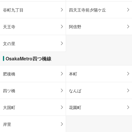
谷町九丁目
四天王寺前夕陽ケ丘
天王寺
阿倍野
文の里
OsakaMetro四つ橋線
肥後橋
本町
四ツ橋
なんば
大国町
花園町
岸里