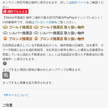
オンライン対応可能な物件に表示されます。詳しくは
紹介ページ
をご確認くだ
さい。
成約でもらえる
【Yahoo!不動産】物件ご成約で最大20万円相当PayPayポイントプレゼント！
の対象物件です。詳細は
プレゼント詳細
をご覧ください。
ゴールド推奨店
ゴールド推奨店 取り扱い物件
シルバー推奨店
シルバー推奨店 取り扱い物件
ブロンズ推奨店
ブロンズ推奨店 取り扱い物件
広告商品を購入している不動産会社のうち、物件情報の正確性、法令遵守、ヤ
フー不動産における成約実績等、当社所定の基準を満たした優良な店舗運営を
実践していると認めた不動産会社（もしくは当該認定を受けた不動産会社の取
扱物件）に表示されます。
タップすると用語の意味が書かれたポップアップが開きます。
タップすると画像を拡大表示されます。
PRマークについて
ご注意