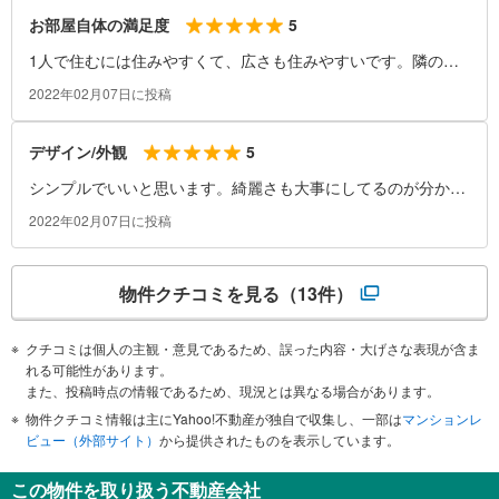
5
お部屋自体の満足度
1人で住むには住みやすくて、広さも住みやすいです。隣の部
屋の音もあまり聞こえないのでありがたいです
2022年02月07日に投稿
5
デザイン/外観
シンプルでいいと思います。綺麗さも大事にしてるのが分かっ
ていいです
2022年02月07日に投稿
物件クチコミを見る
（13件）
クチコミは個人の主観・意見であるため、誤った内容・大げさな表現が含ま
れる可能性があります。
また、投稿時点の情報であるため、現況とは異なる場合があります。
物件クチコミ情報は主にYahoo!不動産が独自で収集し、一部は
マンションレ
ビュー（外部サイト）
から提供されたものを表示しています。
この物件を取り扱う不動産会社