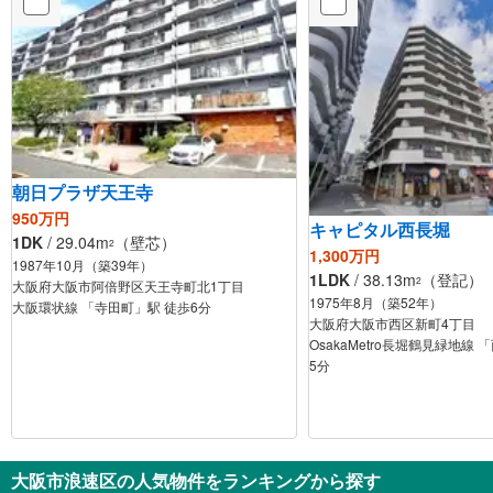
朝日プラザ天王寺
950万円
キャピタル西長堀
1DK
/ 29.04m
（壁芯）
2
1,300万円
1987年10月（築39年）
1LDK
/ 38.13m
（登記）
2
大阪府大阪市阿倍野区天王寺町北1丁目
1975年8月（築52年）
大阪環状線 「寺田町」駅 徒歩6分
大阪府大阪市西区新町4丁目
OsakaMetro長堀鶴見緑地線
5分
大阪市浪速区の人気物件をランキングから探す