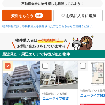
不動産会社に物件探しを相談してみよう！
資料をもらう
お気に入りに追加
無料
物件情報の誤りや掲載違反を発見された方はこちらからご連絡ください。
物件購入者
平均6物件以上
は
の
お問い合わせをしています
※1
最近見た・周辺エリアで特徴が似た物件
特徴が似ている物
特徴が似ている物件
ニューライフ難
ニューライフ難波