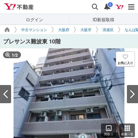
Yahoo!不動産
検索
通知
i
ログイン
ID新規取得
中古マンション
大阪府
大阪市
浪速区
なんば
プレサンス難波東 10階
1
/
2
お気に入り
間取り
画像一覧