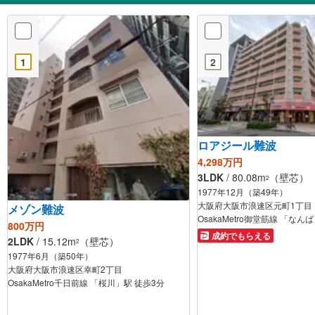
1
2
ロアジール難波
4,298万円
3LDK
/ 80.08m
（壁芯）
2
1977年12月（築49年）
大阪府大阪市浪速区元町1丁目
メゾン難波
OsakaMetro御堂筋線 「なん
800万円
成約でもらえる
2LDK
/ 15.12m
（壁芯）
2
1977年6月（築50年）
大阪府大阪市浪速区幸町2丁目
OsakaMetro千日前線 「桜川」駅 徒歩3分