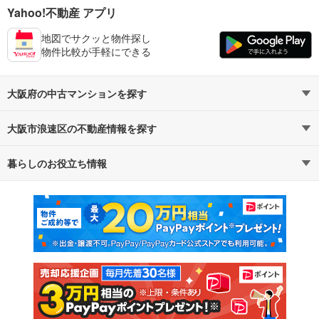
Yahoo!不動産 アプリ
地図でサクッと物件探し
物件比較が手軽にできる
大阪府の中古マンションを探す
大阪市浪速区の不動産情報を探す
路線・駅から探す
地域から探す
暮らしのお役立ち情報
不動産・住宅
賃貸住宅
通勤・通学時間から探す
地図から探す
マンションカタログ
教えて！住まいの先生
新築マンション
中古マンション
新築一戸建て
中古一戸建て
注文住宅
土地
売却査定