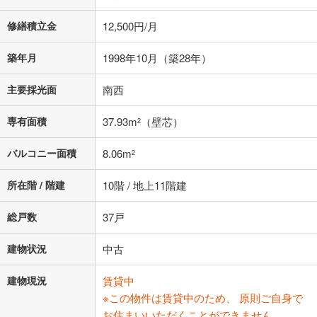
修繕積立金
12,500円/月
築年月
1998年10月（築28年）
主要採光面
南西
専有面積
37.93m
（壁芯）
2
バルコニー面積
8.06m
2
所在階 / 階建
10階 / 地上11階建
総戸数
37戸
建物状況
中古
建物現況
賃貸中
※この物件は賃貸中のため、 原則ご自身で
お住まいいただくことができません。