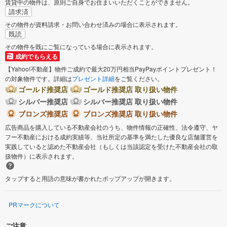
賃貸中の物件は、原則ご自身でお住まいいただくことができません。
請求済
その物件が資料請求・お問い合わせ済みの場合に表示されます。
既読
その物件を既にご覧になっている場合に表示されます。
成約でもらえる
【Yahoo!不動産】物件ご成約で最大20万円相当PayPayポイントプレゼント！
の対象物件です。詳細は
プレゼント詳細
をご覧ください。
ゴールド推奨店
ゴールド推奨店 取り扱い物件
シルバー推奨店
シルバー推奨店 取り扱い物件
ブロンズ推奨店
ブロンズ推奨店 取り扱い物件
広告商品を購入している不動産会社のうち、物件情報の正確性、法令遵守、ヤ
フー不動産における成約実績等、当社所定の基準を満たした優良な店舗運営を
実践していると認めた不動産会社（もしくは当該認定を受けた不動産会社の取
扱物件）に表示されます。
タップすると用語の意味が書かれたポップアップが開きます。
PRマークについて
ご注意