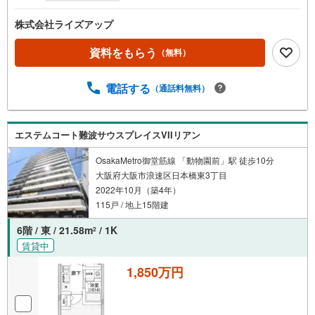
株式会社ライズアップ
資料をもらう
（無料）
電話する
（通話料無料）
エステムコート難波サウスプレイスVIIリアン
OsakaMetro御堂筋線 「動物園前」駅 徒歩10分
大阪府大阪市浪速区日本橋東3丁目
2022年10月（築4年）
115戸 / 地上15階建
6階 / 東 / 21.58m
/ 1K
2
賃貸中
1,850万円