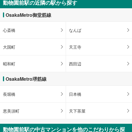
動物園前駅の近隣の駅から探す
・東改札内
受
［堺筋線］
け
OsakaMetro御堂筋線
《車椅子対応》《ベビーシート》
取
・北改札内
る
《ベビーキープ》
心斎橋
なんば
・
・南改札内の女性トイレ
条
スロープ
件
大国町
天王寺
［御堂筋線］
を
・２番線ホーム⇔堺筋線への乗換通路
マ
［堺筋線］
昭和町
西田辺
・北改札内エレベータ前
イ
その他
ペ
ー
・ＡＥＤ
OsakaMetro堺筋線
・点字運賃表
ジ
に
長堀橋
日本橋
保
存
す
恵美須町
天下茶屋
る
動物園前駅の中古マンションを他のこだわりから探