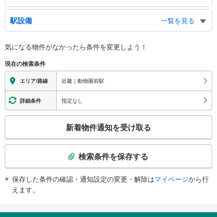
１出口
駅設備
一覧を見る
市立天王寺動物園、天王寺公園（美術館）、通天閣、新世界、バスのりば
２出口
バリアフリー状況
気になる物件がなかったら
条件を変更しよう！
市大付属病院
※段差なしでの移動経路
３出口
（○：有り △：要駅員設備 ×：無し）
現在の検索条件
地上⇔改札⇔ホーム：○
太子交差点北東
エレベータ
４出口
近畿｜動物園前駅
エリア/路線
［堺筋線］
太子交差点南東、市大付属病院、西成警察署、西成区保健福祉センター分館、
・ホーム⇔御堂筋線北改札
太子１・２丁目、萩之茶屋１−３丁目、天下茶屋北１・２丁目、バスのりば
指定なし
詳細条件
・ホーム⇔御堂筋線２番線ホーム乗換通路階
５出口
・北改札⇔５番出口
こ
市立天王寺動物園、天王寺公園（美術館）、新世界、通天閣、恵美須東１−３
新着物件通知を受け取る
エスカレータ
の
丁目、茶臼山町、シェアサイクル
［御堂筋線］
６出口
検
・各ホーム⇔東改札
索
太子交差点北西、ＪＲ線（新今宮駅）、南海電車、阪堺電車、あいりん労働公
検索条件を保存する
・東改札⇔２番出口
条
共職業安定所、恵美須西２・３丁目、シェアサイクル
［堺筋線］
８出口
件
・ホーム⇔御堂筋線北改札
保存した条件の確認・通知設定の変更・解除は
マイページ
から行
で
西成区保健福祉センター分館、太子１・２丁目、山王１−３丁目、天下茶屋北
・北改札⇔５番出口
えます。
通
１丁目
トイレ
９出口
知
［御堂筋線］
を
西成警察署、萩之茶屋１−３丁目、天下茶屋北２丁目
《車椅子対応》《ベビーシート》