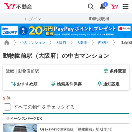
Yahoo!不動産
検索
通知
i
ログイン
ID新規取得
中古マンション
大阪府
大阪市
西成区
動物園
動物園前駅（大阪府）の中古マンション
近畿｜動物園前駅
条件変更
おすすめ順
検索条件保存
通知設定
5
件
すべての物件をチェックする
クイーンズパークCK
OsakaMetro御堂筋線 「動物園前」駅 徒歩7分