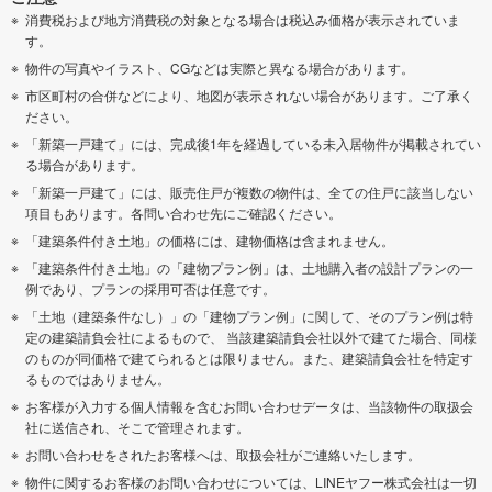
消費税および地方消費税の対象となる場合は税込み価格が表示されていま
す。
物件の写真やイラスト、CGなどは実際と異なる場合があります。
市区町村の合併などにより、地図が表示されない場合があります。ご了承く
ださい。
「新築一戸建て」には、完成後1年を経過している未入居物件が掲載されてい
る場合があります。
「新築一戸建て」には、販売住戸が複数の物件は、全ての住戸に該当しない
項目もあります。各問い合わせ先にご確認ください。
「建築条件付き土地」の価格には、建物価格は含まれません。
「建築条件付き土地」の「建物プラン例」は、土地購入者の設計プランの一
例であり、プランの採用可否は任意です。
「土地（建築条件なし）」の「建物プラン例」に関して、そのプラン例は特
定の建築請負会社によるもので、 当該建築請負会社以外で建てた場合、同様
のものが同価格で建てられるとは限りません。また、建築請負会社を特定す
るものではありません。
お客様が入力する個人情報を含むお問い合わせデータは、当該物件の取扱会
社に送信され、そこで管理されます。
お問い合わせをされたお客様へは、取扱会社がご連絡いたします。
物件に関するお客様のお問い合わせについては、LINEヤフー株式会社は一切