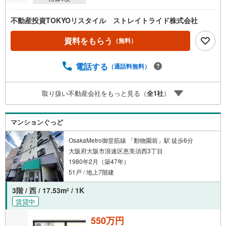
不動産投資TOKYOリスタイル ストレイトライド株式会社
資料をもらう
（無料）
電話する
（通話料無料）
取り扱い不動産会社をもっと見る（
全
1
社
）
マンションぐっど
OsakaMetro御堂筋線 「動物園前」駅 徒歩6分
大阪府大阪市浪速区恵美須西3丁目
1980年2月（築47年）
51戸 / 地上7階建
3階 / 西 / 17.53m
/ 1K
2
賃貸中
550万円