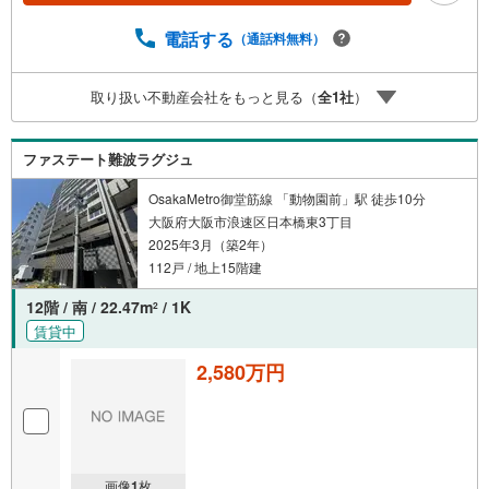
連絡いただけますと、スムーズにご案内が可能です。ご連
絡お待ちしております！
電話する
（通話料無料）
取り扱い不動産会社をもっと見る（
全
1
社
）
ファステート難波ラグジュ
OsakaMetro御堂筋線 「動物園前」駅 徒歩10分
大阪府大阪市浪速区日本橋東3丁目
2025年3月（築2年）
112戸 / 地上15階建
12階 / 南 / 22.47m
/ 1K
2
賃貸中
2,580万円
画像
1
枚