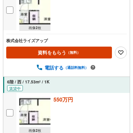
画像
2
枚
株式会社ライズアップ
資料をもらう
（無料）
電話する
（通話料無料）
6階 / 西 / 17.53m
/ 1K
2
賃貸中
550万円
画像
2
枚