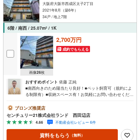
大阪府大阪市西成区太子2丁目
2021年8月（築6年）
34戸 / 地上7階
6階 / 南西 / 25.07m
/ 1K
2
2,700万円
成約でもらえる
画像
26
枚
おすすめポイント
依藤 正純
■南西向きのため陽当たり良好！■ペット飼育可（規約によ
る制限有）■収納スペース有！お気軽にお問い合わせくださ
い！＜センチュリー21ランドについて＞●センチュリー21
ランド西田辺店は・・・ お客様のニーズに寄り添い、大
ブロンズ推奨店
切なお住まいのご購入に最後まで伴走いたします！●リフォ
センチュリー21株式会社ランド 西田辺店
ームのご相談も承っております。●購入・売却・ローンのご
4.66
不動産会社レビュー 6件
相談・・・なんでもお気軽にご相談くださいませ！〇大阪
メトロ御堂筋線「西田辺」駅より徒歩1分！〇営業時間:10:
資料をもらう
（無料）
00～20:00（火曜日・水曜日定休日※祝日は営業）事前にご