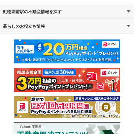
動物園前駅の不動産情報を探す
暮らしのお役立ち情報
不動産・住宅
賃貸住宅
マンションカタログ
教えて！住まいの先生
新築マンション
中古マンション
新築一戸建て
中古一戸建て
注文住宅
土地
売却査定