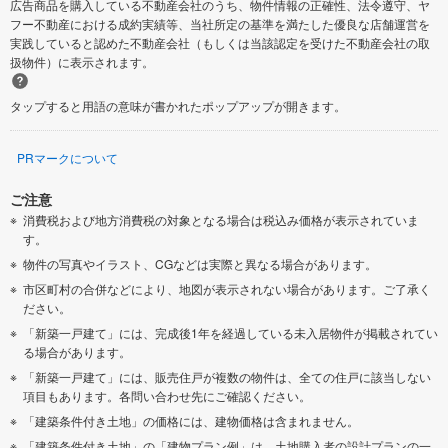
広告商品を購入している不動産会社のうち、物件情報の正確性、法令遵守、ヤ
フー不動産における成約実績等、当社所定の基準を満たした優良な店舗運営を
実践していると認めた不動産会社（もしくは当該認定を受けた不動産会社の取
扱物件）に表示されます。
タップすると用語の意味が書かれたポップアップが開きます。
PRマークについて
ご注意
消費税および地方消費税の対象となる場合は税込み価格が表示されていま
す。
物件の写真やイラスト、CGなどは実際と異なる場合があります。
市区町村の合併などにより、地図が表示されない場合があります。ご了承く
ださい。
「新築一戸建て」には、完成後1年を経過している未入居物件が掲載されてい
る場合があります。
「新築一戸建て」には、販売住戸が複数の物件は、全ての住戸に該当しない
項目もあります。各問い合わせ先にご確認ください。
「建築条件付き土地」の価格には、建物価格は含まれません。
「建築条件付き土地」の「建物プラン例」は、土地購入者の設計プランの一