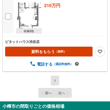
210万円
画像
2
枚
ピタットハウス渋谷店
資料をもらう
（無料）
電話する
（通話料無料）
1
前へ
次へ
小樽市の間取りごとの価格相場