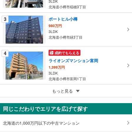
3LDK
イ
北海道小樽市稲穂3丁目
ペ
ー
3
ポートヒル小樽
ジ
980万円
に
3LDK
保
北海道小樽市緑3丁目
存
す
4
成約でもらえる
る
ライオンズマンション富岡
1,399万円
3LDK
北海道小樽市富岡1丁目
5
もっと見る
成約でもらえる
ロジェ花園
1,699万円
同じこだわりでエリアを広げて探す
4LDK
北海道小樽市花園3丁目
北海道の1,000万円以下の中古マンション