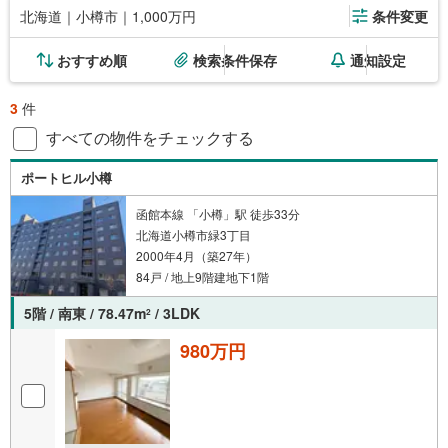
北海道｜小樽市｜1,000万円
条件変更
おすすめ順
検索条件保存
通知設定
3
件
すべての物件をチェックする
ポートヒル小樽
函館本線 「小樽」駅 徒歩33分
北海道小樽市緑3丁目
2000年4月（築27年）
84戸 / 地上9階建地下1階
5階 / 南東 / 78.47m
/ 3LDK
2
980万円