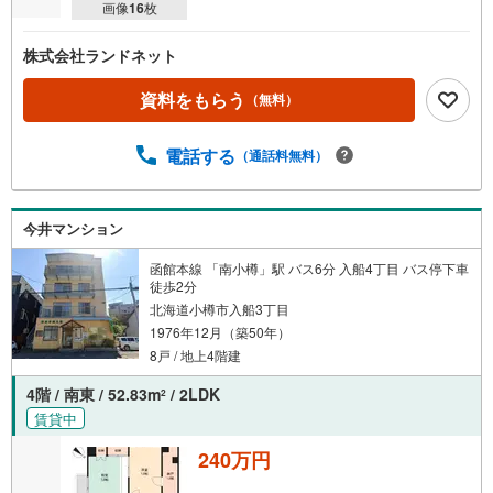
画像
16
枚
株式会社ランドネット
資料をもらう
（無料）
電話する
（通話料無料）
今井マンション
函館本線 「南小樽」駅 バス6分 入船4丁目 バス停下車
徒歩2分
北海道小樽市入船3丁目
1976年12月（築50年）
8戸 / 地上4階建
4階 / 南東 / 52.83m
/ 2LDK
2
賃貸中
240万円