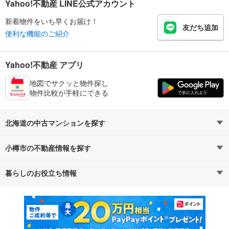
Yahoo!不動産 LINE公式アカウント
新着物件をいち早くお届け！
友だち追加
便利な機能のご紹介
Yahoo!不動産 アプリ
地図でサクッと物件探し
物件比較が手軽にできる
北海道の中古マンションを探す
小樽市の不動産情報を探す
路線・駅から探す
地域から探す
暮らしのお役立ち情報
不動産・住宅
賃貸住宅
通勤・通学時間から探す
地図から探す
マンションカタログ
教えて！住まいの先生
新築マンション
中古マンション
新築一戸建て
中古一戸建て