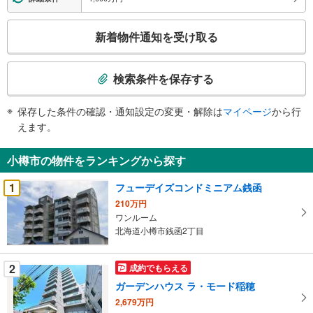
こ
新着物件通知を受け取る
の
検
索
検索条件を保存する
条
件
保存した条件の確認・通知設定の変更・解除は
マイページ
から行
で
えます。
通
知
小樽市の物件をランキングから探す
を
受
1
フューデイズコンドミニアム銭函
け
210万円
取
ワンルーム
る
北海道小樽市銭函2丁目
・
条
2
成約でもらえる
件
ガーデンハウス ラ・モード稲穂
を
2,679万円
マ