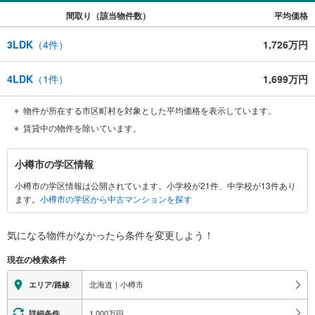
間取り（該当物件数）
平均価格
3LDK
（
4
件）
1,726万円
4LDK
（
1
件）
1,699万円
物件が所在する市区町村を対象とした平均価格を表示しています。
賃貸中の物件を除いています。
小
小樽市の学区情報
樽
小樽市の学区情報は公開されています。小学校が21件、中学校が13件あり
市
ます。
小樽市の学区から中古マンションを探す
に
関
す
気になる物件がなかったら
条件を変更しよう！
る
現在の検索条件
情
報
北海道｜小樽市
エリア/路線
1,000万円
詳細条件