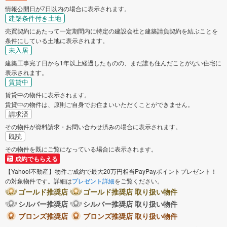
情報公開日が7日以内の場合に表示されます。
建築条件付き土地
売買契約にあたって一定期間内に特定の建設会社と建築請負契約を結ぶことを
条件にしている土地に表示されます。
未入居
建築工事完了日から1年以上経過したものの、まだ誰も住んだことがない住宅に
表示されます。
賃貸中
賃貸中の物件に表示されます。
賃貸中の物件は、原則ご自身でお住まいいただくことができません。
請求済
その物件が資料請求・お問い合わせ済みの場合に表示されます。
既読
その物件を既にご覧になっている場合に表示されます。
成約でもらえる
【Yahoo!不動産】物件ご成約で最大20万円相当PayPayポイントプレゼント！
の対象物件です。詳細は
プレゼント詳細
をご覧ください。
ゴールド推奨店
ゴールド推奨店 取り扱い物件
シルバー推奨店
シルバー推奨店 取り扱い物件
ブロンズ推奨店
ブロンズ推奨店 取り扱い物件