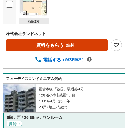
画像
2
枚
株式会社ランドネット
資料をもらう
（無料）
電話する
（通話料無料）
フューデイズコンドミニアム銭函
函館本線 「銭函」駅 徒歩4分
北海道小樽市銭函2丁目
1991年4月（築36年）
23戸 / 地上7階建て
6階 / 西 / 26.89m
/ ワンルーム
2
賃貸中