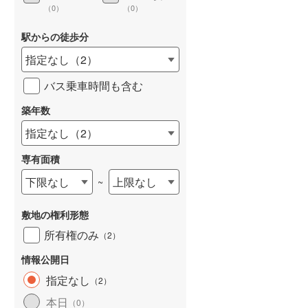
（
0
）
（
0
）
駅からの徒歩分
指定なし
（
2
）
詳しく見る
バス乗車時間も含む
築年数
指定なし
（
2
）
専有面積
下限なし
上限なし
~
敷地の権利形態
所有権のみ
（
2
）
情報公開日
指定なし
（
2
）
本日
（
0
）