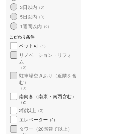
3日以内
（
0
）
5日以内
（
0
）
1週間以内
（
0
）
こだわり条件
ペット可
（
1
）
リノベーション・リフォー
ム
（
0
）
駐車場空きあり（近隣を含
む）
（
0
）
南向き（南東・南西含む）
（
2
）
2階以上
（
2
）
エレベーター
（
2
）
タワー（20階建て以上）