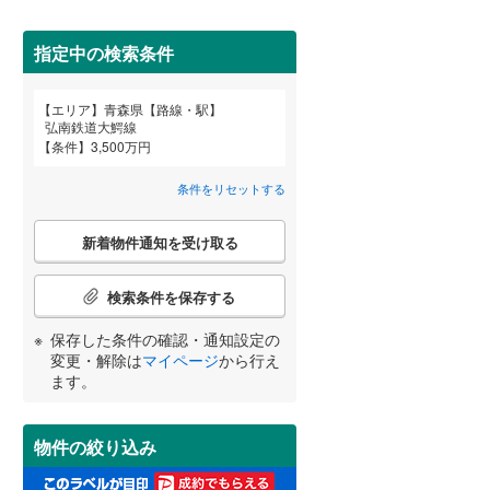
上北郡横浜町
(
0
)
指定中の検索条件
上北郡おいらせ町
(
0
)
エリア
青森県【路線・駅】
下北郡風間浦村
(
0
)
宮崎
鹿児島
沖縄
弘南鉄道大鰐線
2階以上
（
2
）
条件
3,500万円
三戸郡五戸町
(
0
)
条件をリセットする
三戸郡階上町
(
0
)
最上階
（
1
）
こ
する
る
条件をリセットする
条件をリセットする
条件をリセットする
条件をリセットする
条件をリセットする
条件をリセットする
新着物件通知を受け取る
の
検
索
検索条件を保存する
制震構造
（
0
）
条
件
保存した条件の確認・通知設定の
低層マンション（4階建て以
で
変更・解除は
マイページ
から行え
下）
（
0
）
通
ます。
知
を
受
物件の絞り込み
け
小学校まで1km以内
（
1
）
取