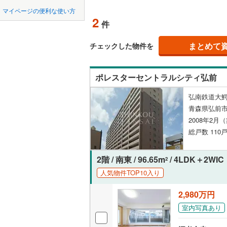
中国
鳥取
マイページの便利な使い方
上北郡七
ペット可
2
件
四国
徳島
上北郡東
配置、向き、
まとめて
チェックした物件を
下北郡大
九州・沖縄
福岡
角住戸
（
下北郡佐
ポレスターセントラルシティ弘前
三戸郡田
階下に住
弘南鉄道大鰐
0
0
0
0
0
0
青森県弘前
該当物件
該当物件
該当物件
該当物件
該当物件
該当物件
件
件
件
件
件
件
三戸郡新
構造・規模・
2008年2月
総戸数 110戸
耐震構造
大規模（
2階 / 南東 / 96.65m
/ 4LDK＋2WIC
2
（
0
）
人気物件TOP10入り
2,980万円
立地
室内写真あり
最寄りの