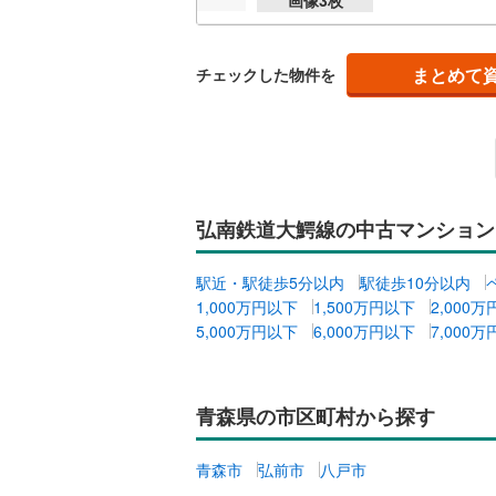
独立型キ
まとめて
チェックした物件を
浴室
浴室乾燥
バルコニー、
弘南鉄道大鰐線の中古マンション
ルーフバ
駅近・駅徒歩5分以内
駅徒歩10分以内
収納
1,000万円以下
1,500万円以下
2,000
5,000万円以下
6,000万円以下
7,000
ウォーク
（
1
）
青森県の市区町村から探す
販売、価格、
即入居可
青森市
弘前市
八戸市