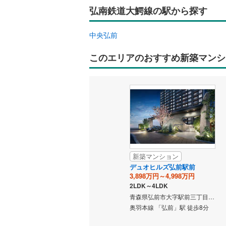
弘南鉄道大鰐線の駅から探す
オンライン対
オンライ
中央弘前
このエリアのおすすめ新築マンシ
オンライ
新築マンション
デュオヒルズ弘前駅前
3,898万円～4,998万円
2LDK～4LDK
青森県弘前市大字駅前三丁目6番5他、大字代官町33番（地番）
奥羽本線 「弘前」駅 徒歩8分