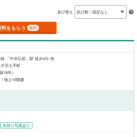
島根
岡山
広島
山口
戸町
(
0
)
上北郡六戸町
(
0
)
（
1
）
24時間有人管理
（
0
）
並び替え
香川
愛媛
高知
北町
(
0
)
上北郡六ヶ所村
(
0
)
保存した条件を見る
建ち方、日当たり
資料をもらう
無料
間町
(
0
)
下北郡東通村
(
0
)
佐賀
長崎
熊本
大分
1
）
南向き（南東・南西含む）
井村
(
0
)
三戸郡三戸町
(
0
)
（
2
）
子町
(
0
)
三戸郡南部町
(
0
)
戸なし
（
1
）
メゾネット
（
0
）
線 「中央弘前」駅 徒歩4分 他
この条件で検索する
この条件で検索する
この条件で検索する
この条件で検索する
この条件で検索する
この条件で検索する
市区町村以下を選択
市区町村を選択す
駅を選択する
市大字土手町
郷村
(
0
)
施工・品質・工法関連
（築19年）
 / 地上15階建
（
0
）
免震構造
（
0
）
総戸数200以上）
タワー（20階建て以上）
（
0
）
水回り写真あり
駅が始発駅
（
0
）
海まで2km以内
（
0
）