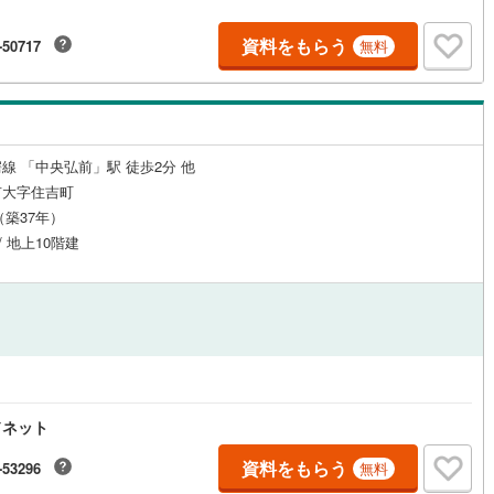
資料をもらう
-50717
無料
ルジュサービス
（
0
）
キッズルーム
（
0
）
線 「中央弘前」駅 徒歩2分 他
1
）
オール電化
（
0
）
市大字住吉町
月（築37年）
/ 地上10階建
全体
リー住宅
（
1
）
ダイニング15畳以上
ドネット
資料をもらう
-53296
無料