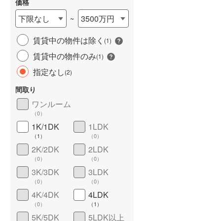
価格
下限なし
3500万円
~
賃貸中の物件は除く
(
1
)
賃貸中の物件のみ
(
1
)
指定なし
(
2
)
間取り
ワンルーム
ワイドバルコニー
（
1
）
（
0
）
1K/1DK
1LDK
（
1
）
（
0
）
2K/2DK
2LDK
（
0
）
（
0
）
3K/3DK
3LDK
（
0
）
（
0
）
4K/4DK
4LDK
（
0
）
（
1
）
5K/5DK
5LDK以上