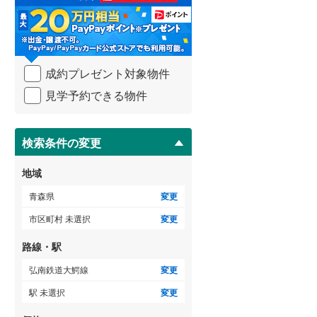
る
・
条
件
ゲストルーム
（
0
）
を
成約プレゼント対象物件
マ
イ
見学予約できる物件
ペ
ＴＶモニタ付インターホン
ー
ジ
（
1
）
に
検索条件の変更
保
存
地域
す
る
青森県
変更
市区町村 未選択
変更
路線・駅
弘南鉄道大鰐線
変更
駅 未選択
変更