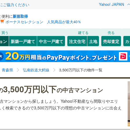
Yahoo! JAPAN
金にご協力ください
と便利に
新規取得
ボーナスセレクション 人気商品が最大40％
検索条件を保存しました
買う
建てる
売る
大湊線
(
0
)
リノベーション
ョン
新築一戸建て
中古一戸建て
注文住宅
土地
売却査定
カ
この検索条件の新着物件通知は、
マイページ
から設定できます。
津軽線
(
4
)
ション・リフォーム
築古・築30年以上
（
1
）
)
弘前市
(
3
)
岩手
宮城
秋田
山形
線
(
0
)
石川プール前
)
(
0
)
(
0
)
(
0
)
(
0
)
(
0
)
)
五所川原市
(
0
)
青森県、弘南鉄道大鰐線、3,500万円
神奈川
埼玉
千葉
茨城
青森県
弘南鉄道大鰐線
3,500万円以下の物件一覧
(
0
)
)
むつ市
(
0
)
て銀河鉄道
(
0
)
青い森鉄道
(
6
)
クスあり
)
（
1
）
東津軽郡平内町
24時間ゴミ出し可
(
0
)
（
0
）
長野
富山
石川
福井
弘南線
(
2
)
弘南鉄道大鰐線
(
2
)
3,500万円以下
の
の中古マンション
検索条件を保存する
蓬田村
ルーム
(
（
0
1
)
）
東津軽郡外ヶ浜町
エレベーター
（
2
）
(
0
)
閉じる
閉じる
お気に入りリストを見る
お気に入りリストを見る
閉じる
閉じる
岐阜
静岡
三重
中古マンションから探しましょう。Yahoo!不動産なら間取りやエリ
深浦町
きあり（近隣を含む）
(
0
)
中津軽郡西目屋村
オートロック
（
2
）
(
0
)
マイページ
く検索できるので3,500万円以下の理想の中古マンションに出会え
兵庫
京都
滋賀
奈良
大鰐町
(
0
)
南津軽郡田舎館村
(
0
)
約
鶴田町
(
0
)
北津軽郡中泊町
(
0
)