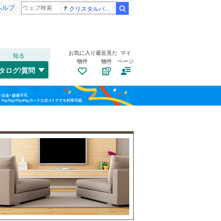
ヘルプ
クリスタルパレス 冨安健洋
検索
お気に入り
最近見た
マイ
知る
物件
物件
ページ
奥羽本線
(
6
)
タログ/質問
北海道新幹線
(
0
)
八戸市
(
3
)
福島
(
0
)
(
0
)
(
0
)
十和田市
(
0
)
栃木
群馬
山梨
つがる市
(
0
)
津軽鉄道
(
0
)
東津軽郡今別町
自転車置き場
（
(
2
0
）
)
西津軽郡鰺ヶ沢町
バイク置き場
（
2
）
(
0
)
南津軽郡藤崎町
防犯カメラ
（
1
）
(
0
)
和歌山
北津軽郡板柳町
(
0
)
上北郡野辺地町
(
0
)