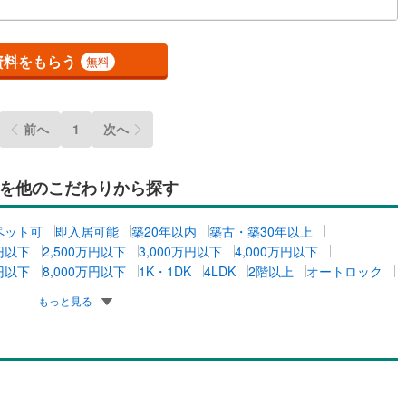
ッチン
（
0
）
対面キッチン
（
1
）
資料をもらう
無料
機あり
（
1
）
浴室に窓あり
（
0
）
前へ
1
次へ
庭
を他のこだわりから探す
ルコニー
（
0
）
専用庭
（
0
）
ペット可
即入居可能
築20年以内
築古・築30年以上
万円以下
2,500万円以下
3,000万円以下
4,000万円以下
万円以下
8,000万円以下
1K・1DK
4LDK
2階以上
オートロック
インクローゼット
もっと見る
契約、入居関連など
能
（
1
）