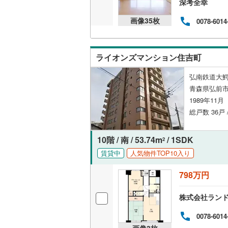
深考全幸
共用施設
画像
35
枚
0078-6014
コンシェ
ライオンズマンション住吉町
設備
弘南鉄道大鰐
床暖房
（
青森県弘前
1989年11
総戸数 36戸 
間取り、居室
10階 / 南 / 53.74m
/ 1SDK
バリアフ
2
賃貸中
人気物件TOP10入り
LD
798万円
リビング
株式会社ラン
（
0
）
0078-6014
キッチン
画像
3
枚