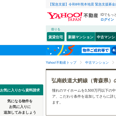
【緊急支援】令和8年熊本地震 緊急支援募
IDでもっ
ログイン
借りる
北海道
JR
北海道
八戸線
(
3
)
こだわり条件
リフォーム、
賃貸住宅
新築マンション
中古マンシ
五能線
(
0
)
リノベー
青森市
(
6
東北
青森
（
0
）
東北新幹
(
0
)
(
0
)
(
0
黒石市
(
0
関東
東京
Yahoo!不動産トップ
中古マンション
共用設備
三沢市
(
0
私鉄・その他
IGRいわ
平川市
宅配ボッ
(
0
信越・北陸
新潟
弘南鉄道
弘南鉄道大鰐線（青森県）
東津軽郡
トランク
(
0
)
(
2
)
東海
愛知
お気に入りから資料請求
憧れのマイホームを3,500万円以下の
西津軽郡
駐車場空
ア、こだわり条件を追加してさらに詳し
気になる物件を
（
0
）
ます。
近畿
大阪
南津軽郡
お気に入りに
追加してみましょう
管理・管理規
北津軽郡