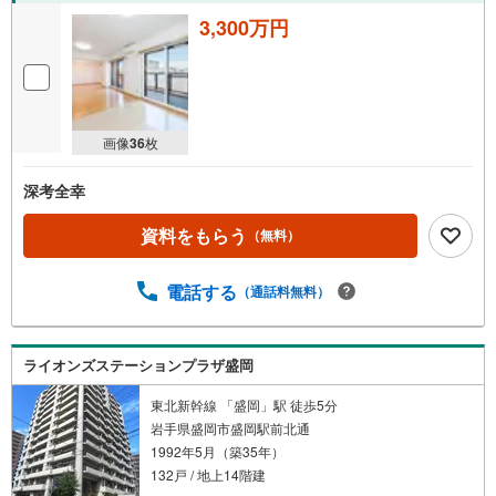
3,300万円
画像
36
枚
深考全幸
資料をもらう
（無料）
電話する
（通話料無料）
ライオンズステーションプラザ盛岡
東北新幹線 「盛岡」駅 徒歩5分
岩手県盛岡市盛岡駅前北通
1992年5月（築35年）
132戸 / 地上14階建