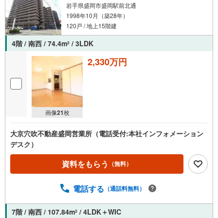
岩手県盛岡市盛岡駅前北通
1998年10月（築28年）
120戸 / 地上15階建
4階 / 南西 / 74.4m
/ 3LDK
2
2,330万円
画像
21
枚
大京穴吹不動産盛岡営業所（電話受付:本社インフォメーション
デスク）
資料をもらう
（無料）
電話する
（通話料無料）
7階 / 南西 / 107.84m
/ 4LDK＋WIC
2