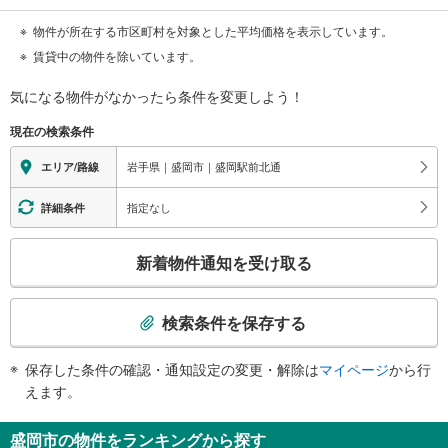
物件が所在する市区町村を対象とした平均価格を表示しています。
賃貸中の物件を除いています。
気になる物件がなかったら
条件を変更しよう！
現在の検索条件
岩手県｜盛岡市｜盛岡駅前北通
エリア/路線
指定なし
詳細条件
こ
新着物件通知を受け取る
の
検
索
検索条件を保存する
条
件
保存した条件の確認・通知設定の変更・解除は
マイページ
から行
で
えます。
通
知
盛岡市の物件をランキングから探す
を