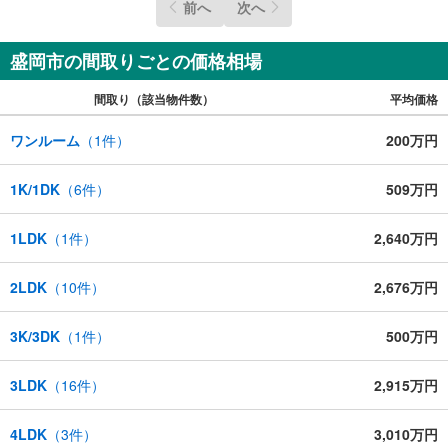
前へ
次へ
盛岡市の間取りごとの価格相場
間取り（該当物件数）
平均価格
ワンルーム
（
1
件）
200万円
1K/1DK
（
6
件）
509万円
1LDK
（
1
件）
2,640万円
2LDK
（
10
件）
2,676万円
3K/3DK
（
1
件）
500万円
3LDK
（
16
件）
2,915万円
4LDK
（
3
件）
3,010万円