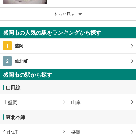
5
マンション菜園
もっと見る
500万円
3DK
盛岡市の人気の駅をランキングから探す
岩手県盛岡市開運橋通
1
盛岡
2
仙北町
盛岡市の駅から探す
山田線
上盛岡
山岸
東北本線
仙北町
盛岡