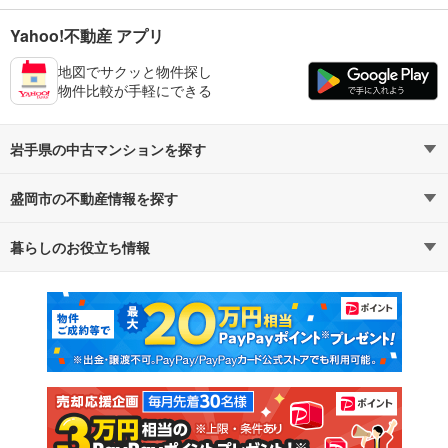
Yahoo!不動産 アプリ
地図でサクッと物件探し
物件比較が手軽にできる
岩手県の中古マンションを探す
盛岡市の不動産情報を探す
路線・駅から探す
地域から探す
暮らしのお役立ち情報
不動産・住宅
賃貸住宅
通勤・通学時間から探す
地図から探す
マンションカタログ
教えて！住まいの先生
新築マンション
中古マンション
新築一戸建て
中古一戸建て
注文住宅
土地