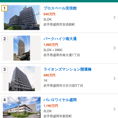
受
1
プロスペール安倍館
け
540万円
取
3LDK
る
岩手県盛岡市安倍館町
・
条
2
パークハイツ南大通
件
1,980万円
を
3LDK＋3WIC
マ
岩手県盛岡市南大通1丁目
イ
ペ
3
ライオンズマンション開運橋
ー
ジ
490万円
1K
に
岩手県盛岡市大沢川原3丁目
保
存
す
4
パレロワイヤル盛岡
る
1,190万円
3LDK
岩手県盛岡市新田町