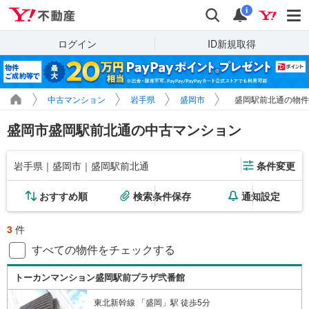
Yahoo!不動産
検索
通知
i
ログイン
ID新規取得
中古マンション
岩手県
盛岡市
盛岡駅前北通の物件
盛岡市盛岡駅前北通の中古マンション
岩手県｜盛岡市｜盛岡駅前北通
条件変更
おすすめ順
検索条件保存
通知設定
3
件
すべての物件をチェックする
トーカンマンション盛岡駅前プラザ弐番館
東北新幹線 「盛岡」駅 徒歩5分