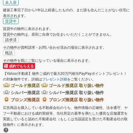
未入居
建築工事完了日から1年以上経過したものの、まだ誰も住んだことがない住宅に
表示されます。
賃貸中
賃貸中の物件に表示されます。
賃貸中の物件は、原則ご自身でお住まいいただくことができません。
請求済
その物件が資料請求・お問い合わせ済みの場合に表示されます。
既読
その物件を既にご覧になっている場合に表示されます。
成約でもらえる
【Yahoo!不動産】物件ご成約で最大20万円相当PayPayポイントプレゼント！
の対象物件です。詳細は
プレゼント詳細
をご覧ください。
ゴールド推奨店
ゴールド推奨店 取り扱い物件
シルバー推奨店
シルバー推奨店 取り扱い物件
ブロンズ推奨店
ブロンズ推奨店 取り扱い物件
広告商品を購入している不動産会社のうち、物件情報の正確性、法令遵守、ヤ
フー不動産における成約実績等、当社所定の基準を満たした優良な店舗運営を
実践していると認めた不動産会社（もしくは当該認定を受けた不動産会社の取
扱物件）に表示されます。