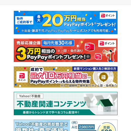
マンションカタログ
教えて！住まいの先生
新築マンション
中古マンション
新築一戸建て
中古一戸建て
注文住宅
土地
売却査定