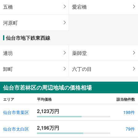
五橋
愛宕橋
河原町
仙台市地下鉄東西線
連坊
薬師堂
卸町
六丁の目
仙台市若林区の周辺地域の価格相場
エリア
平均価格
該当物件数
2,123万円
仙台市青葉区
198件
2,196万円
仙台市太白区
79件