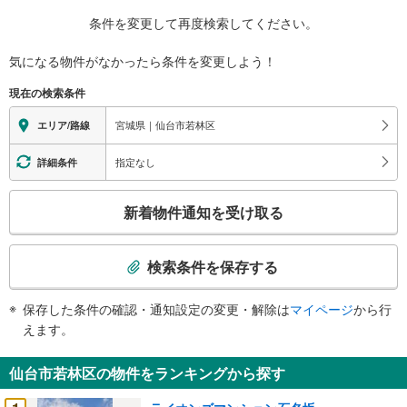
条件を変更して再度検索してください。
気になる物件がなかったら
条件を変更しよう！
現在の検索条件
宮城県｜仙台市若林区
エリア/路線
指定なし
詳細条件
こ
新着物件通知を受け取る
の
検
索
検索条件を保存する
条
件
保存した条件の確認・通知設定の変更・解除は
マイページ
から行
で
えます。
通
知
仙台市若林区の物件をランキングから探す
を
受