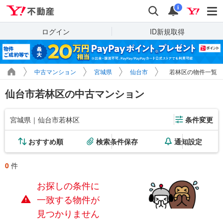
Yahoo!不動産
検索
通知
i
ログイン
ID新規取得
中古マンション
宮城県
仙台市
若林区の物件一覧
仙台市若林区の中古マンション
宮城県｜仙台市若林区
条件変更
おすすめ順
検索条件保存
通知設定
0
件
お探しの条件に
一致する物件が
見つかりません