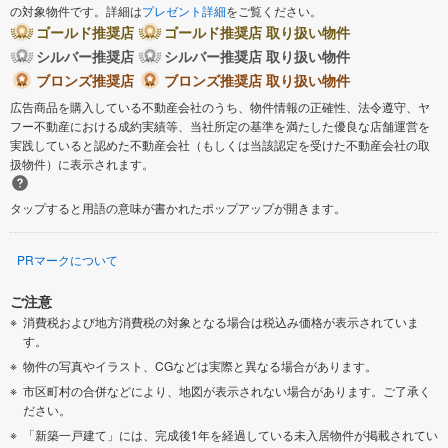
の対象物件です。詳細は
プレゼント詳細
をご覧ください。
ゴールド推奨店
ゴールド推奨店 取り扱い物件
シルバー推奨店
シルバー推奨店 取り扱い物件
ブロンズ推奨店
ブロンズ推奨店 取り扱い物件
広告商品を購入している不動産会社のうち、物件情報の正確性、法令遵守、ヤ
フー不動産における成約実績等、当社所定の基準を満たした優良な店舗運営を
実践していると認めた不動産会社（もしくは当該認定を受けた不動産会社の取
扱物件）に表示されます。
タップすると用語の意味が書かれたポップアップが開きます。
PRマークについて
ご注意
消費税および地方消費税の対象となる場合は税込み価格が表示されていま
す。
物件の写真やイラスト、CGなどは実際と異なる場合があります。
市区町村の合併などにより、地図が表示されない場合があります。ご了承く
ださい。
「新築一戸建て」には、完成後1年を経過している未入居物件が掲載されてい