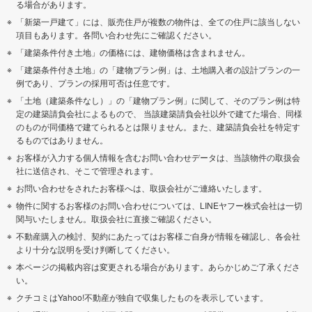
る場合があります。
「新築一戸建て」には、販売住戸が複数の物件は、全ての住戸に該当しない
項目もあります。各問い合わせ先にご確認ください。
「建築条件付き土地」の価格には、建物価格は含まれません。
「建築条件付き土地」の「建物プラン例」は、土地購入者の設計プランの一
例であり、プランの採用可否は任意です。
「土地（建築条件なし）」の「建物プラン例」に関して、そのプラン例は特
定の建築請負会社によるもので、 当該建築請負会社以外で建てた場合、同様
のものが同価格で建てられるとは限りません。また、建築請負会社を特定す
るものではありません。
お客様が入力する個人情報を含むお問い合わせデータは、当該物件の取扱会
社に送信され、そこで管理されます。
お問い合わせをされたお客様へは、取扱会社がご連絡いたします。
物件に関するお客様のお問い合わせについては、LINEヤフー株式会社は一切
関与いたしません。取扱会社に直接ご確認ください。
不動産購入の検討、契約にあたってはお客様ご自身が情報を確認し、各会社
より十分な説明を受け判断してください。
本ページの掲載内容は変更される場合があります。あらかじめご了承くださ
い。
クチコミはYahoo!不動産が独自で収集したものを表示しています。