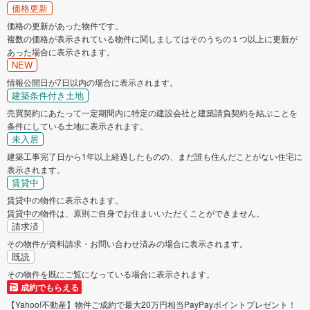
価格更新
価格の更新があった物件です。
複数の価格が表示されている物件に関しましてはそのうちの１つ以上に更新が
あった場合に表示されます。
NEW
情報公開日が7日以内の場合に表示されます。
建築条件付き土地
売買契約にあたって一定期間内に特定の建設会社と建築請負契約を結ぶことを
条件にしている土地に表示されます。
未入居
建築工事完了日から1年以上経過したものの、まだ誰も住んだことがない住宅に
表示されます。
賃貸中
賃貸中の物件に表示されます。
賃貸中の物件は、原則ご自身でお住まいいただくことができません。
請求済
その物件が資料請求・お問い合わせ済みの場合に表示されます。
既読
その物件を既にご覧になっている場合に表示されます。
成約でもらえる
【Yahoo!不動産】物件ご成約で最大20万円相当PayPayポイントプレゼント！