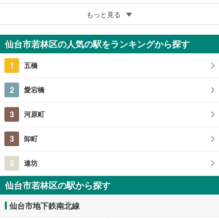
4
ライオンズ仙台五橋
もっと見る
6,450万円
3LDK
仙台市若林区の人気の駅をランキングから探す
宮城県仙台市若林区五橋3丁目
1
五橋
2
愛宕橋
3
河原町
3
卸町
5
連坊
仙台市若林区の駅から探す
仙台市地下鉄南北線