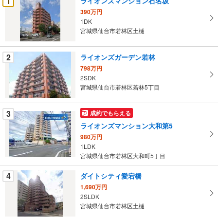
1
ライオンズマンション石名坂
け
390万円
取
1DK
る
宮城県仙台市若林区土樋
・
条
2
ライオンズガーデン若林
件
798万円
を
2SDK
マ
宮城県仙台市若林区若林5丁目
イ
ペ
3
成約でもらえる
ー
ジ
ライオンズマンション大和第5
に
980万円
保
1LDK
宮城県仙台市若林区大和町5丁目
存
す
4
ダイトシティ愛宕橋
る
1,690万円
2SLDK
宮城県仙台市若林区土樋