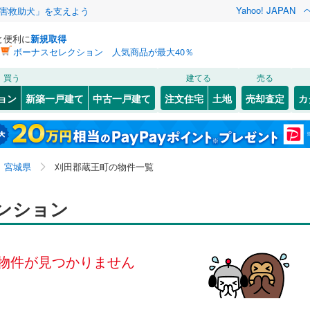
Yahoo! JAPAN
害救助犬」を支えよう
と便利に
新規取得
ボーナスセレクション 人気商品が最大40％
検索条件を保存しました
買う
建てる
売る
0
)
常磐線
(
0
)
リノベーション
ョン
新築一戸建て
中古一戸建て
注文住宅
土地
売却査定
カ
この検索条件の新着物件通知は、
マイページ
から設定できます。
石巻線
(
0
)
ション・リフォーム
築古・築30年以上
（
0
）
32
)
宮城野区
(
67
)
岩手
宮城
秋田
山形
0
)
陸羽東線
(
0
)
6
)
泉区
(
55
)
宮城県、刈田郡蔵王町
神奈川
埼玉
千葉
茨城
線
(
0
)
宮城県
刈田郡蔵王町の物件一覧
3
)
塩竈市
(
4
)
クスあり
（
0
）
24時間ゴミ出し可
（
0
）
長野
富山
石川
福井
ンション
下鉄南北線
(
0
)
仙台市地下鉄東西線
(
0
)
)
名取市
(
1
)
検索条件を保存する
ルーム
（
0
）
エレベーター
（
0
）
閉じる
閉じる
お気に入りリストを見る
お気に入りリストを見る
閉じる
閉じる
(
5
)
岩沼市
(
1
)
岐阜
静岡
三重
行
(
0
)
仙台空港アクセス線
(
0
)
きあり（近隣を含む）
オートロック
（
0
）
マイページ
物件が見つかりません
)
東松島市
(
0
)
兵庫
京都
滋賀
奈良
)
刈田郡蔵王町
(
0
)
約