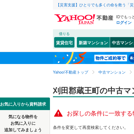
【災害支援】ひとりでも多くの命を救う「災
IDでもっ
ログイン
借りる
北海道
JR
北海道
東北本線
(
こだわり条件
リフォーム、
賃貸住宅
新築マンション
中古マンシ
仙石線
(
0
)
リノベー
仙台市
青葉区
(
2
東北
青森
（
0
）
大船渡線
(
太白区
(
8
関東
東京
秋田新幹
Yahoo!不動産トップ
中古マンション
共用設備
宮城県のそのほ
石巻市
(
1
宅配ボッ
信越・北陸
かの地域
新潟
地下鉄
刈田郡蔵王町の中古マ
仙台市地
白石市
(
0
トランク
多賀城市
東海
愛知
私鉄・その他
阿武隈急
お気に入りから資料請求
駐車場空
お探しの条件に一致する
栗原市
(
0
気になる物件を
（
0
）
近畿
大阪
お気に入りに
富谷市
(
4
条件を変更して再度検索してください。
追加してみましょう
管理・管理規