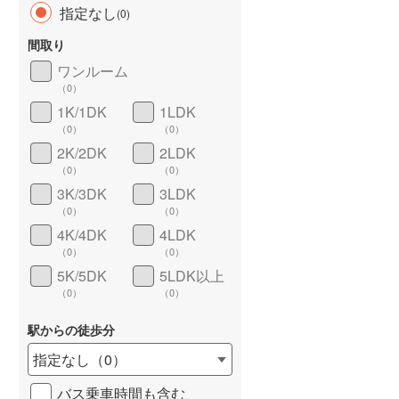
指定なし
(
0
)
間取り
ワンルーム
（
0
）
1K/1DK
1LDK
（
0
）
（
0
）
2K/2DK
2LDK
（
0
）
（
0
）
ワイドバルコニー
（
0
）
3K/3DK
3LDK
（
0
）
（
0
）
4K/4DK
4LDK
（
0
）
（
0
）
5K/5DK
5LDK以上
（
0
）
（
0
）
駅からの徒歩分
指定なし
（
0
）
バス乗車時間も含む