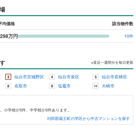
島根
岡山
広島
山口
河原町
(
0
)
柴田郡村田町
(
0
)
場
（
0
）
24時間有人管理
（
0
）
崎町
(
0
)
伊具郡丸森町
(
0
)
香川
愛媛
高知
保存した条件を見る
平均価格
該当物件数
建ち方、日当たり
元町
(
0
)
宮城郡松島町
(
1
)
佐賀
長崎
熊本
大分
,298万円
10件
0
）
南向き（南東・南西含む）
府町
(
0
)
黒川郡大和町
(
0
)
（
0
）
衡村
(
0
)
加美郡色麻町
(
0
)
戸なし
（
0
）
メゾネット
（
0
）
谷町
(
0
)
遠田郡美里町
(
0
)
す
※直近一週間分を毎日更新
この条件で検索する
この条件で検索する
この条件で検索する
この条件で検索する
この条件で検索する
この条件で検索する
市区町村以下を選択
市区町村を選択す
駅を選択する
施工・品質・工法関連
三陸町
(
0
)
仙台市宮城野区
仙台市泉区
仙台市若林区
3
4
5
（
0
）
免震構造
（
0
）
名取市
塩竈市
大崎市
8
9
10
総戸数200以上）
タワー（20階建て以上）
（
0
）
。小学校が5件、中学校が3件あります。
刈田郡蔵王町の学区から中古マンションを探す
駅が始発駅
（
0
）
海まで2km以内
（
0
）