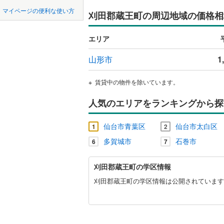
中国
鳥取
柴田郡大
マイページの便利な使い方
刈田郡蔵王町の周辺地域の価格相
ペット可
柴田郡川
四国
徳島
エリア
配置、向き、
亘理郡山
九州・沖縄
福岡
山形市
1
角住戸
（
宮城郡利
黒川郡大
賃貸中の物件を除いています。
階下に住
遠田郡涌
人気のエリアをランキングから探
0
0
0
0
0
0
該当物件
該当物件
該当物件
該当物件
該当物件
該当物件
件
件
件
件
件
件
構造・規模・
本吉郡南
仙台市青葉区
仙台市太白区
1
2
耐震構造
多賀城市
石巻市
6
7
大規模（
刈
刈田郡蔵王町の学区情報
（
0
）
田
郡
刈田郡蔵王町の学区情報は公開されています
蔵
立地
王
町
最寄りの
に