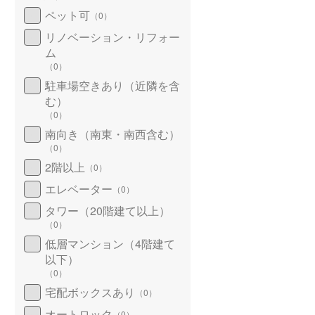
ペット可
（
0
）
リノベーション・リフォー
ム
（
0
）
駐車場空きあり（近隣を含
む）
（
0
）
南向き（南東・南西含む）
（
0
）
2階以上
（
0
）
エレベーター
（
0
）
タワー（20階建て以上）
（
0
）
低層マンション（4階建て
以下）
（
0
）
宅配ボックスあり
（
0
）
オートロック
（
0
）