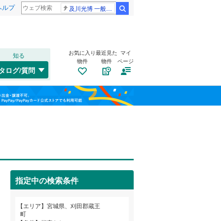
ヘルプ
及川光博 一般女性
検索
お気に入り
最近見た
マイ
知る
物件
物件
ページ
仙山線
(
0
)
タログ/質問
気仙沼線
(
0
)
若林区
(
48
)
福島
東北新幹線
(
0
)
栃木
群馬
山梨
気仙沼市
(
0
)
自転車置き場
（
0
）
角田市
(
0
)
バイク置き場
（
0
）
登米市
(
0
)
指定中の検索条件
防犯カメラ
（
0
）
大崎市
(
5
)
和歌山
エリア
宮城県、刈田郡蔵王
刈田郡七ヶ宿町
(
0
)
町