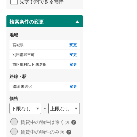
見学予約できる物件
ペ
ー
ジ
に
検索条件の変更
ゲストルーム
（
0
）
保
存
地域
す
る
宮城県
変更
ＴＶモニタ付インターホン
刈田郡蔵王町
変更
（
0
）
市区町村以下 未選択
変更
路線・駅
路線 未選択
変更
価格
下限なし
上限なし
~
賃貸中の物件は除く
(
0
)
賃貸中の物件のみ
(
0
)