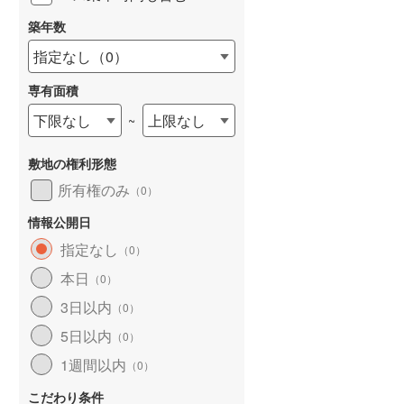
築年数
指定なし
（
0
）
専有面積
詳しく見る
下限なし
上限なし
~
敷地の権利形態
所有権のみ
（
0
）
情報公開日
指定なし
（
0
）
本日
（
0
）
3日以内
（
0
）
5日以内
（
0
）
1週間以内
（
0
）
こだわり条件