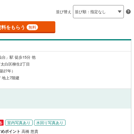
島根
岡山
広島
山口
河原町
(
0
)
柴田郡村田町
(
0
)
（
12
）
24時間有人管理
（
0
）
並び替え
崎町
(
0
)
伊具郡丸森町
(
0
)
香川
愛媛
高知
保存した条件を見る
建ち方、日当たり
元町
(
0
)
宮城郡松島町
(
1
)
資料をもらう
無料
佐賀
長崎
熊本
大分
16
）
南向き（南東・南西含む）
府町
(
0
)
黒川郡大和町
(
0
)
（
66
）
衡村
(
0
)
加美郡色麻町
(
0
)
戸なし
（
2
）
メゾネット
（
1
）
台」駅 徒歩15分 他
谷町
(
0
)
遠田郡美里町
(
0
)
この条件で検索する
この条件で検索する
この条件で検索する
この条件で検索する
この条件で検索する
この条件で検索する
市区町村以下を選択
市区町村を選択す
駅を選択する
太白区柳生2丁目
施工・品質・工法関連
三陸町
(
0
)
（築27年）
/ 地上7階建
（
5
）
免震構造
（
2
）
総戸数200以上）
タワー（20階建て以上）
（
5
）
室内写真あり
水回り写真あり
る
駅が始発駅
（
6
）
海まで2km以内
（
0
）
すめポイント
高橋 悠貴