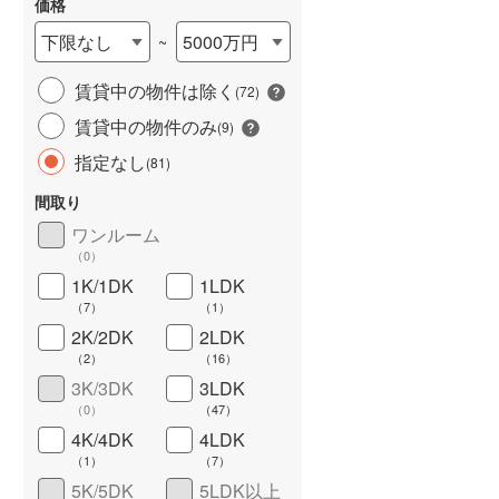
価格
下限なし
5000万円
~
賃貸中の物件は除く
(
72
)
賃貸中の物件のみ
(
9
)
指定なし
(
81
)
間取り
ワンルーム
ワイドバルコニー
（
11
）
（
0
）
1K/1DK
1LDK
（
7
）
（
1
）
2K/2DK
2LDK
（
2
）
（
16
）
3K/3DK
3LDK
（
0
）
（
47
）
4K/4DK
4LDK
（
1
）
（
7
）
5K/5DK
5LDK以上