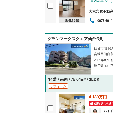
室内写真あり
オンライン対
大京穴吹不動産
オンライ
画像
16
枚
0078-6014
オンライ
グランマークスクエア仙台長町
仙台市地下鉄
宮城県仙台市
2001年3月
総戸数 181戸
14階 / 南西 / 75.04m
/ 3LDK
2
リフォーム
4,180万円
成約でもらえ
おす