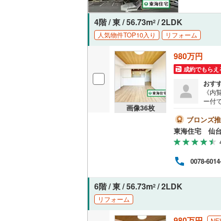
4階 / 東 / 56.73m
/ 2LDK
2
人気物件TOP10入り
リフォーム
980万円
成約でもらえ
おす
《内覧可
ー付
画像
36
枚
【おす
02
ブロンズ推
ントリ
東海住宅 仙
支店
ツ交
【所要
0078-6014
資金
都合
6階 / 東 / 56.73m
/ 2LDK
2
リフォーム
980万円
NE