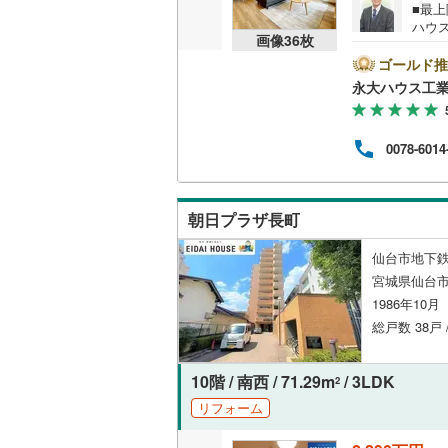
■最
ハウ
画像
36
枚
当社
ョン
ゴールド推
商業
永大ハウス工
選び
験豊
ど住
0078-6014
種税
ペー
00～
すの
朝日プラザ長町
仙台市地下鉄
宮城県仙台市
1986年10
総戸数 38戸 
10階 / 南西 / 71.29m
/ 3LDK
2
リフォーム