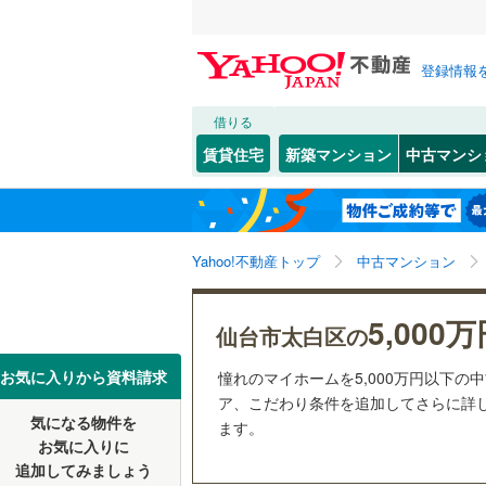
登録情報
借りる
北海道
JR
北海道
東北本線
(
こだわり条件
リフォーム、
賃貸住宅
新築マンション
中古マンシ
仙石線
(
6
)
リノベー
仙台市
青葉区
大野田
(
(
2
1
東北
青森
（
44
）
大船渡線
(
太白区
富沢
(
2
(
)
8
関東
東京
秋田新幹
Yahoo!不動産トップ
中古マンション
共用設備
長町南
(
1
宮城県のそのほ
石巻市
(
1
西中田
宅配ボッ
(
8
信越・北陸
かの地域
新潟
地下鉄
仙台市地
5,000
白石市
(
0
仙台市太白区の
茂ケ崎
トランク
(
2
多賀城市
東海
愛知
私鉄・その他
阿武隈急
お気に入りから資料請求
憧れのマイホームを5,000万円以下の
八木山香
駐車場空
ア、こだわり条件を追加してさらに詳し
栗原市
(
0
気になる物件を
（
14
）
ます。
近畿
大阪
南大野田
お気に入りに
富谷市
(
4
追加してみましょう
管理・管理規