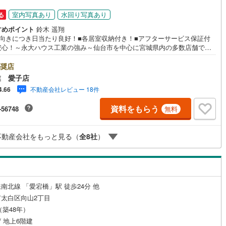
室内写真あり
水回り写真あり
る
すめポイント
鈴木 遥翔
西向きにつき日当たり良好！■各居室収納付き！■アフターサービス保証付
安心！～永大ハウス工業の強み～仙台市を中心に宮城県内の多数店舗で展
！こちらでは当社の強みを大きく2つに分けてご紹介！1.＜豊富な不動産知
戸建・マンション・土地...と種別を問わず不動産を取り扱っております。
奨店
教育施設や商業施設、子育て環境や行政などの地域情報を総合し、お客様
業 愛子店
り良い物件選びをして頂けるよう、しっかりとサポートさせて頂きます。
不動産会社レビュー 18件
4.66
＜経験豊富なスタッフ＞当社では【購入】【売却】【引っ越し】【リフォー
など住宅に関する様々なご質問はもちろん、ご購入時に気になる住宅ロー
資料をもらう
-56748
無料
種税金についても、誠心誠意ご説明させて頂きます。各店舗ではキッズス
も完備！お子様連れのご家族様で是非お越しください。営業時間:10:00
:00（定休日火・水曜日※店舗により変動あり）現地のご案内も可能ですの
不動産会社をもっと見る（
全
8
社
）
どうぞお気軽にお問い合わせください！
南北線 「愛宕橋」駅 徒歩24分 他
太白区向山2丁目
月（築48年）
/ 地上6階建