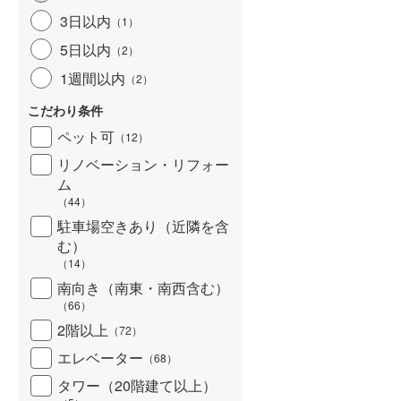
3日以内
（
1
）
5日以内
（
2
）
1週間以内
（
2
）
こだわり条件
ペット可
（
12
）
リノベーション・リフォー
ム
（
44
）
駐車場空きあり（近隣を含
む）
（
14
）
南向き（南東・南西含む）
（
66
）
2階以上
（
72
）
エレベーター
（
68
）
タワー（20階建て以上）