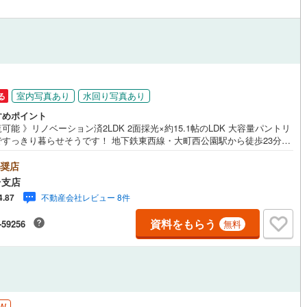
室内写真あり
水回り写真あり
る
すめポイント
能 》リノベーション済2LDK 2面採光×約15.1帖のLDK 大容量パントリ
ですっきり暮らせそうです！ 地下鉄東西線・大町西公園駅から徒歩23分
すめポイント】 地下鉄東西線・大町西公園駅から徒歩23分（1823m） 2
5年8月にリノベーション完了！水回りや床・壁まで一新！ キッチン横にはパ
奨店
ー付。食品や保存食など沢山収納可能！ 2面採光×約15.1帖のLDK 【仙台
台支店
について 】 広々キッズスペース＆おもちゃ充実 彡 駐車場、授乳室、オム
不動産会社レビュー 8件
4.87
換台、ベビーベッド完備！ お子様のいるご家族も安心してお越しください
時間の目安】■現地物件見学（60分～）■物件探しのご相談（30分～）■
資料をもらう
-59256
無料
計画のご相談（45分～）≫他社さま掲載の物件もご案内可能 ※お客様のご
に合わせてお時間調整致します！
W