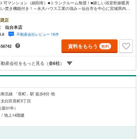
ット可マンション（細則有）■トランクルーム無償！■嬉しい浴室乾燥暖房
追い焚き機能付き！～永大ハウス工業の強み～仙台市を中心に宮城県内の
店舗で展開中！こちらでは当社の強みを大きく2つに分けてご紹介！1.＜豊
不動産知識＞戸建・マンション・土地...と種別を問わず不動産を取り扱っ
奨店
ルジュサービス
（
0
）
キッズルーム
（
2
）
ります。更に教育施設や商業施設、子育て環境や行政などの地域情報を総
業 仙台本店
、お客様により良い物件選びをして頂けるよう、しっかりとサポートさせ
不動産会社レビュー 16件
5.0
きます。2.＜経験豊富なスタッフ＞当社では【購入】【売却】【引っ越
【リフォーム】など住宅に関する様々なご質問はもちろん、ご購入時に気
資料をもらう
-56742
無料
る住宅ローン各種税金についても、誠心誠意ご説明させて頂きます。各店
1
）
オール電化
（
3
）
はキッズスペースも完備！お子様連れのご家族様で是非お越しください。
間:10:00～18:00（定休日火・水曜日※店舗により変動あり）現地のご案
不動産会社をもっと見る（
全
6
社
）
可能ですので、どうぞお気軽にお問い合わせください！
全体
リー住宅
（
8
）
南北線 「長町」駅 徒歩6分 他
太白区長町5丁目
月（築31年）
ダイニング15畳以上
 / 地上14階建