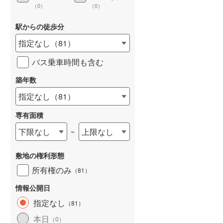
（
0
）
（
0
）
駅からの徒歩分
指定なし
（
81
）
詳しく見る
バス乗車時間も含む
築年数
指定なし
（
81
）
専有面積
下限なし
上限なし
~
敷地の権利形態
所有権のみ
（
81
）
情報公開日
指定なし
（
81
）
本日
（
0
）