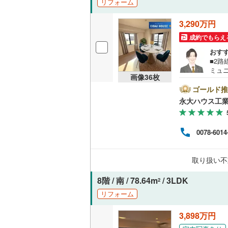
リフォーム
独立型キ
3,290万円
成約でもらえ
浴室
おす
■2
浴室乾燥
ミュ
画像
36
枚
県内
バルコニー、
1.＜
ゴールド推
り扱
永大ハウス工
報を
ルーフバ
トさ
っ越
0078-6014
収納
に気
各店
い。営
ウォーク
取り扱い不
ご案
（
10
）
8階 / 南 / 78.64m
/ 3LDK
2
販売、価格、
リフォーム
即入居可
3,898万円