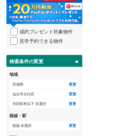
る
・
条
件
ゲストルーム
（
1
）
を
成約プレゼント対象物件
マ
イ
見学予約できる物件
ペ
ＴＶモニタ付インターホン
ー
ジ
（
48
）
に
検索条件の変更
保
存
地域
す
る
宮城県
変更
仙台市太白区
変更
市区町村以下 未選択
変更
路線・駅
路線 未選択
変更