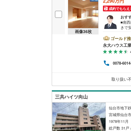
2,290万円
成約でもらえ
おす
■南
きで
画像
36
枚
開中
識＞
ゴールド推
更に
永大ハウス工
によ
2.
ム】
0078-6014
ン各
ペース
～18
取り扱い
で、
三共ハイツ向山
仙台市地下鉄
宮城県仙台市
1978年11
総戸数 31戸 