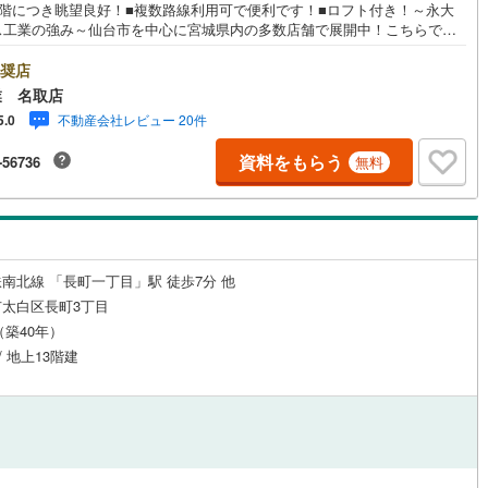
上階につき眺望良好！■複数路線利用可で便利です！■ロフト付き！～永大
ス工業の強み～仙台市を中心に宮城県内の多数店舗で展開中！こちらでは
の強みを大きく2つに分けてご紹介！1.＜豊富な不動産知識＞戸建・マンシ
・土地…と種別を問わず不動産を取り扱っております。さらに教育施設や
奨店
施設、子育て環境や行政などの地域情報を総合し、お客様により良い物件
業 名取店
をしていただけるよう、しっかりとサポートさせていただきます。2.＜経
不動産会社レビュー 20件
5.0
富なスタッフ＞当社では【購入】【売却】【引っ越し】【リフォーム】な
宅に関する様々なご相談はもちろん、ご購入時に気になる住宅ローンや各
資料をもらう
-56736
無料
金についても、誠心誠意ご説明させていただきます。各店舗ではキッズス
スも完備！お子様連れのご家族皆様で、ぜひお越しください。営業時間:10:
18:00（定休日:火・水曜日 ※店舗により変動あり）現地のご案内も可能で
で、どうぞお気軽にお問い合わせください！
南北線 「長町一丁目」駅 徒歩7分 他
太白区長町3丁目
月（築40年）
/ 地上13階建