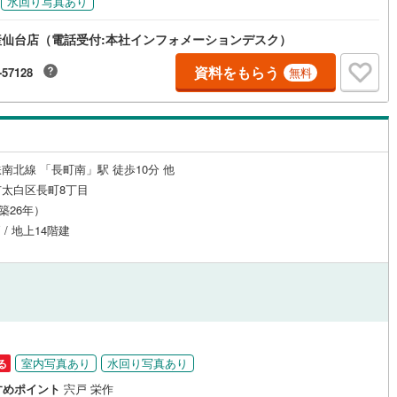
水回り写真あり
応
仙台店（電話受付:本社インフォメーションデスク）
ン内見(相談)可
（
38
）
IT重説可
（
14
）
資料をもらう
-57128
無料
ン対応とは？
南北線 「長町南」駅 徒歩10分 他
太白区長町8丁目
（築26年）
 / 地上14階建
室内写真あり
水回り写真あり
る
すめポイント
宍戸 栄作