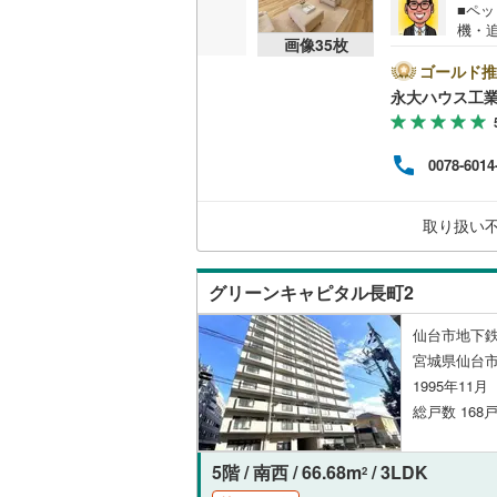
■ペ
機・
共用施設
画像
35
枚
多数
富な
ゴールド推
コンシェ
てお
永大ハウス工
合し
て頂
設備
し】
0078-6014
にな
床暖房
（
舗で
営業時
取り扱い
内も
間取り、居室
グリーンキャピタル長町2
バリアフ
仙台市地下鉄
LD
宮城県仙台市
1995年11
リビング
総戸数 168戸
（
28
）
5階 / 南西 / 66.68m
/ 3LDK
2
キッチン