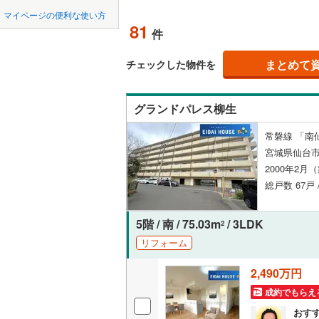
中国
鳥取
柴田郡大
マイページの便利な使い方
ペット可
81
件
柴田郡川
四国
徳島
配置、向き、
亘理郡山
まとめて
チェックした物件を
九州・沖縄
福岡
角住戸
（
宮城郡利
グランドパレス柳生
黒川郡大
階下に住
常磐線 「南仙
遠田郡涌
0
0
0
0
0
0
宮城県仙台市
該当物件
該当物件
該当物件
該当物件
該当物件
該当物件
件
件
件
件
件
件
構造・規模・
本吉郡南
2000年2月
総戸数 67戸 
耐震構造
大規模（
5階 / 南 / 75.03m
/ 3LDK
2
（
8
）
リフォーム
2,490万円
立地
成約でもらえ
最寄りの
おす