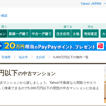
Yahoo! JAPAN
を確認
検索条件を保存しました
買う
建てる
売る
57
)
常磐線
(
57
)
リノベーション
ョン
新築一戸建て
中古一戸建て
注文住宅
土地
売却査定
カ
この検索条件の新着物件通知は、
マイページ
から設定できます。
石巻線
(
0
)
ション・リフォーム
築古・築30年以上
（
57
）
22
)
)
宮城野区
鹿野
(
5
)
(
65
)
岩手
宮城
秋田
山形
0
)
陸羽東線
(
0
)
1
)
泉区
中田
(
(
55
3
)
)
宮城県、仙台市太白区、5,000万円
神奈川
埼玉
千葉
茨城
線
(
6
)
宮城県
仙台市
太白区
5,000万円以下の物件一覧
)
長嶺
(
1
)
3
)
塩竈市
(
4
)
クスあり
)
（
23
）
八本松
24時間ゴミ出し可
(
2
)
（
1
）
長野
富山
石川
福井
下鉄南北線
(
62
)
仙台市地下鉄東西線
(
19
)
万円以下
)
名取市
(
1
)
の中古マンション
検索条件を保存する
ルーム
)
（
17
）
茂庭台
エレベーター
(
9
)
（
68
）
閉じる
閉じる
お気に入りリストを見る
お気に入りリストを見る
閉じる
閉じる
(
5
)
岩沼市
(
1
)
岐阜
静岡
三重
行
(
0
)
仙台空港アクセス線
(
7
)
中古マンションから探しましょう。Yahoo!不動産なら間取りやエリ
澄町
きあり（近隣を含む）
(
4
)
八木山本町
オートロック
(
2
（
)
36
）
マイページ
く検索できるので5,000万円以下の理想の中古マンションに出会え
)
東松島市
(
0
)
兵庫
京都
滋賀
奈良
(
1
)
東中田
(
2
)
)
刈田郡蔵王町
(
0
)
約