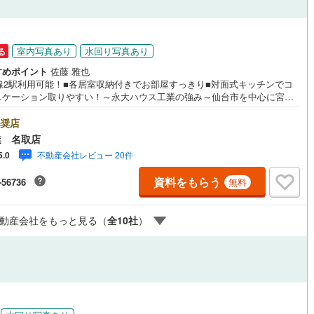
ッチン
（
7
）
対面キッチン
（
33
）
室内写真あり
水回り写真あり
る
すめポイント
佐藤 雅也
路線2駅利用可能！■各居室収納付きでお部屋すっきり■対面式キッチンでコ
機あり
（
35
）
浴室に窓あり
（
2
）
ニケーション取りやすい！～永大ハウス工業の強み～仙台市を中心に宮城
の多数店舗で展開中！こちらでは当社の強みを大きく2つに分けてご紹介！
庭
豊富な不動産知識＞戸建・マンション・土地...と種別を問わず不動産を取
奨店
っております。更に教育施設や商業施設、子育て環境や行政などの地域情
業 名取店
総合し、お客様により良い物件選びをして頂けるよう、しっかりとサポー
ルコニー
（
3
）
専用庭
（
2
）
不動産会社レビュー 20件
5.0
せて頂きます。2.＜経験豊富なスタッフ＞当社では【購入】【売却】【引
し】【リフォーム】など住宅に関する様々なご質問はもちろん、ご購入時
資料をもらう
-56736
無料
になる住宅ローン各種税金についても、誠心誠意ご説明させて頂きます。
舗ではキッズスペースも完備！お子様連れのご家族様で是非お越しくださ
業時間:10:00～18:00（定休日火・水曜日※店舗により変動あり）現地の
インクローゼット
動産会社をもっと見る（
全
10
社
）
内も可能ですので、どうぞお気軽にお問い合わせください！
契約、入居関連など
能
（
2
）