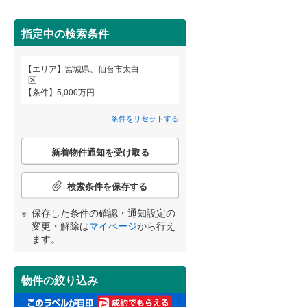
柴田郡柴田町
(
0
)
亘理郡亘理町
(
0
)
指定中の検索条件
宮城郡七ヶ浜町
(
1
)
エリア
宮城県、仙台市太白
宮崎
鹿児島
沖縄
区
2階以上
（
72
）
黒川郡大郷町
(
0
)
条件
5,000万円
加美郡加美町
(
0
)
条件をリセットする
最上階
（
8
）
牡鹿郡女川町
(
0
)
こ
する
る
条件をリセットする
条件をリセットする
条件をリセットする
条件をリセットする
条件をリセットする
条件をリセットする
新着物件通知を受け取る
の
検
索
検索条件を保存する
制震構造
（
0
）
条
件
保存した条件の確認・通知設定の
低層マンション（4階建て以
で
変更・解除は
マイページ
から行え
下）
（
6
）
通
ます。
知
を
受
物件の絞り込み
け
小学校まで1km以内
（
26
）
取