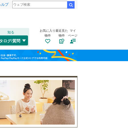
ヘルプ
検索
お気に入り
最近見た
マイ
知る
物件
物件
ページ
仙山線
(
10
)
タログ/質問
気仙沼線
(
0
)
若林区
郡山
(
8
(
)
47
)
福島
東北新幹線
(
6
)
長町
(
13
)
栃木
群馬
山梨
西多賀
(
1
)
気仙沼市
(
0
)
向山
自転車置き場
(
8
)
（
43
）
角田市
(
0
)
門前町
バイク置き場
(
1
)
（
25
）
登米市
(
0
)
柳生
防犯カメラ
(
5
)
（
23
）
大崎市
(
5
)
和歌山
あすと長町
(
2
)
刈田郡七ヶ宿町
(
0
)