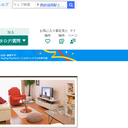
ヘルプ
西鉄福岡駅と薬院駅の構内で不適切音声
検索
お気に入り
最近見た
マイ
知る
物件
物件
ページ
仙山線
(
0
)
タログ/質問
気仙沼線
(
0
)
若林区
(
2
)
福島
東北新幹線
(
0
)
栃木
群馬
山梨
気仙沼市
(
0
)
自転車置き場
（
1
）
角田市
(
0
)
バイク置き場
（
0
）
登米市
(
0
)
防犯カメラ
（
0
）
大崎市
(
0
)
和歌山
刈田郡七ヶ宿町
(
0
)