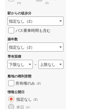
（
1
）
（
0
）
駅からの徒歩分
指定なし
（
2
）
詳しく見る
バス乗車時間も含む
築年数
指定なし
（
2
）
専有面積
下限なし
上限なし
~
敷地の権利形態
所有権のみ
（
2
）
情報公開日
指定なし
（
2
）
本日
（
0
）