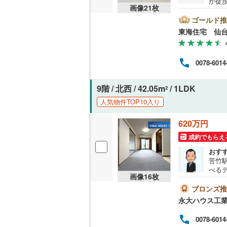
が徒歩
画像
21
枚
住宅
共用施設
スー
ゴールド推
1匹ま
東海住宅 仙
コンシェ
（キ
替）
イフ
設備
0078-6014
成店:
ート
床暖房
（
行え
9階 / 北西 / 42.05m
/ 1LDK
2
にご
人気物件TOP10入り
間取り、居室
620万円
成約でもらえ
バリアフ
おす
苦竹
LD
べる
画像
16
枚
強み
リビング
大きく
ブロンズ推
と種
（
0
）
永大ハウス工
て環
るよ
0078-6014
キッチン
では