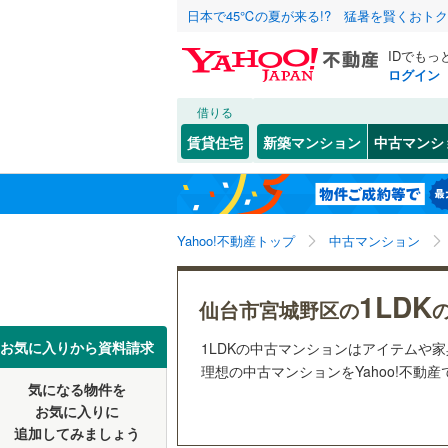
日本で45℃の夏が来る!? 猛暑を賢くおト
IDでもっ
ログイン
借りる
北海道
JR
北海道
東北本線
(
こだわり条件
リフォーム、
賃貸住宅
新築マンション
中古マンシ
仙石線
(
2
)
リノベー
仙台市
青葉区
苦竹
(
2
(
)
1
東北
青森
（
0
）
大船渡線
(
太白区
(
1
関東
東京
秋田新幹
Yahoo!不動産トップ
中古マンション
共用設備
宮城県のそのほ
石巻市
(
1
宅配ボッ
信越・北陸
かの地域
新潟
地下鉄
仙台市地
1LDK
白石市
(
0
仙台市宮城野区の
トランク
多賀城市
東海
愛知
私鉄・その他
阿武隈急
お気に入りから資料請求
1LDKの中古マンションはアイテムや
駐車場空
理想の中古マンションをYahoo!不動
栗原市
(
0
気になる物件を
（
1
）
近畿
大阪
お気に入りに
富谷市
(
0
追加してみましょう
管理・管理規