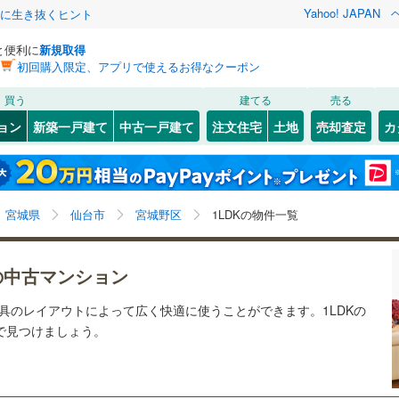
Yahoo! JAPAN
クに生き抜くヒント
と便利に
新規取得
初回購入限定、アプリで使えるお得なクーポン
検索条件を保存しました
買う
建てる
売る
1
)
常磐線
(
0
)
リノベーション
ョン
新築一戸建て
中古一戸建て
注文住宅
土地
売却査定
カ
この検索条件の新着物件通知は、
マイページ
から設定できます。
石巻線
(
0
)
ション・リフォーム
築古・築30年以上
（
2
）
3
)
宮城野区
(
2
)
岩手
宮城
秋田
山形
0
)
陸羽東線
(
0
)
)
泉区
(
0
)
宮城県、仙台市宮城野区、1LDK
神奈川
埼玉
千葉
茨城
線
(
0
)
宮城県
仙台市
宮城野区
1LDKの物件一覧
)
塩竈市
(
0
)
クスあり
（
0
）
24時間ゴミ出し可
（
0
）
長野
富山
石川
福井
下鉄南北線
(
0
)
仙台市地下鉄東西線
(
0
)
)
名取市
(
0
)
の中古マンション
検索条件を保存する
ルーム
（
0
）
エレベーター
（
1
）
閉じる
閉じる
お気に入りリストを見る
お気に入りリストを見る
閉じる
閉じる
(
0
)
岩沼市
(
0
)
岐阜
静岡
三重
行
(
0
)
仙台空港アクセス線
(
0
)
家具のレイアウトによって広く快適に使うことができます。1LDKの
きあり（近隣を含む）
オートロック
（
1
）
マイページ
産で見つけましょう。
)
東松島市
(
0
)
兵庫
京都
滋賀
奈良
)
刈田郡蔵王町
(
0
)
約