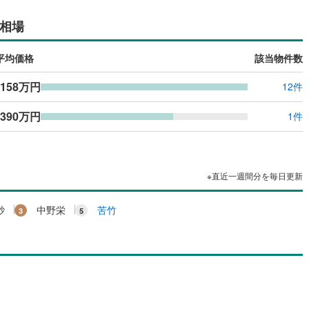
応
相場
ン内見(相談)可
（
1
）
IT重説可
（
0
）
平均価格
該当物件数
ン対応とは？
,158万円
12件
,390万円
1件
※直近一週間分を毎日更新
砂
中野栄
苦竹