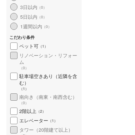
3日以内
（
0
）
5日以内
（
0
）
1週間以内
（
0
）
こだわり条件
ペット可
（
1
）
リノベーション・リフォー
ム
（
0
）
駐車場空きあり（近隣を含
む）
（
1
）
南向き（南東・南西含む）
（
0
）
2階以上
（
2
）
エレベーター
（
1
）
タワー（20階建て以上）