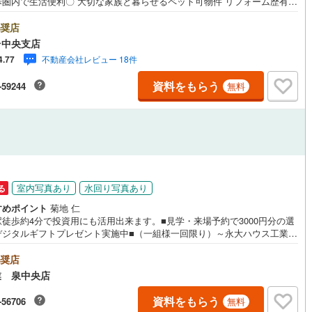
圏内で生活便利〇 大切な家族と暮らせるペット可物件 リフォーム歴有り
ローン月々2万円台から！ 敷地内駐車場空き有り〇*アピールポイント 駅・
パー・役所など生活施設が徒歩圏内に揃います！ペット飼育可（30cm程度
奨店
で）敷地内駐車場空き有り（月額12000円）2018年5月にリフォーム歴有
台中央支店
ルジュサービス
（
0
）
キッズルーム
（
0
）
ッチン・トイレ・洗面台・ユニットバス交換、クロス・フローリング張
不動産会社レビュー 18件
4.77
居住中につき、見学希望の際は事前予約にご協力をお願いいたします。*ラ
インフォメーション ファミリーマート:徒歩1分イオンエクスプレス仙台平
資料をもらう
-59244
無料
徒歩7分フォレオせんだい宮の杜:徒歩17分宮城野区役所:徒歩8分*購入サポ
情報 お客様のご希望・弊社おすすめの金融機関での住宅ローン事前審査を
0
）
オール電化
（
0
）
ます（無料）既存ローンがある方や借入金額の目安が知りたい人もお気軽
相談下さい
全体
室内写真あり
水回り写真あり
る
リー住宅
（
0
）
すめポイント
菊地 仁
駅徒歩約4分で投資用にも活用出来ます。■見学・来場予約で3000円分の選
デジタルギフトプレゼント実施中■（一組様一回限り）～永大ハウス工業の
～仙台市を中心に宮城県内の多数店舗で展開中！こちらでは当社の強みを
ダイニング15畳以上
2つに分けてご紹介！1.＜豊富な不動産知識＞戸建・マンション・土地...
奨店
別を問わず不動産を取り扱っております。更に教育施設や商業施設、子育
業 泉中央店
境や行政などの地域情報を総合し、お客様により良い物件選びをして頂け
う、しっかりとサポートさせて頂きます。2.＜経験豊富なスタッフ＞当社
資料をもらう
-56706
無料
【購入】【売却】【引っ越し】【リフォーム】など住宅に関する様々なご