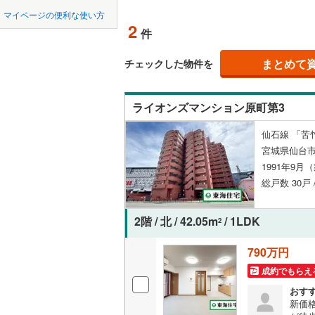
中国
鳥取
柴田郡大
マイページの便利な使い方
ペット可
2
件
柴田郡川
四国
徳島
配置、向き、
亘理郡山
まとめて
チェックした物件を
九州・沖縄
福岡
角住戸
（
宮城郡利
ライオンズマンション原町第3
黒川郡大
階下に住
仙石線 「苦
遠田郡涌
0
0
0
0
0
0
宮城県仙台市
該当物件
該当物件
該当物件
該当物件
該当物件
該当物件
件
件
件
件
件
件
構造・規模・
本吉郡南
1991年9月
総戸数 30戸 
耐震構造
大規模（
2階 / 北 / 42.05m
/ 1LDK
2
（
0
）
790万円
成約でもらえ
立地
おす
最寄りの
新価