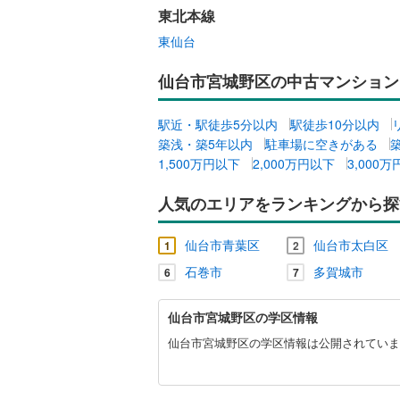
東北本線
東仙台
仙台市宮城野区の中古マンション
駅近・駅徒歩5分以内
駅徒歩10分以内
築浅・築5年以内
駐車場に空きがある
1,500万円以下
2,000万円以下
3,000
人気のエリアをランキングから探
仙台市青葉区
仙台市太白区
1
2
石巻市
多賀城市
6
7
仙
仙台市宮城野区の学区情報
台
市
仙台市宮城野区の学区情報は公開されていま
宮
城
野