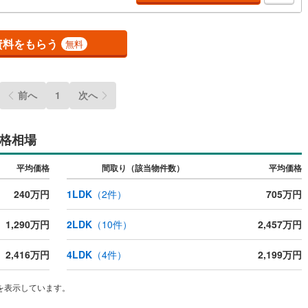
はもちろん、ご購入時に気になる住宅ローン各種税金についても、誠心誠
説明させて頂きます。各店舗ではキッズスペースも完備！お子様連れのご
ッチン
（
0
）
対面キッチン
（
0
）
で是非お越しください。営業時間:10:00～18:00（定休日火・水曜日※店
資料をもらう
無料
より変動あり）現地のご案内も可能ですので、どうぞお気軽にお問い合わ
ださい！
機あり
（
0
）
浴室に窓あり
（
0
）
前へ
1
次へ
庭
格相場
ルコニー
（
0
）
専用庭
（
0
）
平均価格
間取り（該当物件数）
平均価格
240万円
1LDK
（
2
件）
705万円
インクローゼット
1,290万円
2LDK
（
10
件）
2,457万円
2,416万円
4LDK
（
4
件）
2,199万円
契約、入居関連など
能
（
0
）
を表示しています。