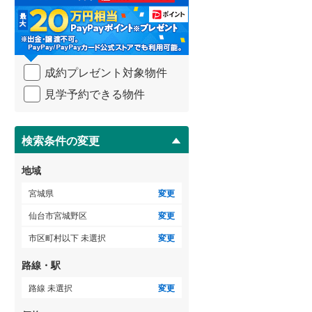
る
・
条
件
ゲストルーム
（
0
）
を
成約プレゼント対象物件
マ
イ
見学予約できる物件
ペ
ＴＶモニタ付インターホン
ー
ジ
（
0
）
に
検索条件の変更
保
存
地域
す
る
宮城県
変更
仙台市宮城野区
変更
市区町村以下 未選択
変更
路線・駅
路線 未選択
変更