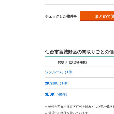
質問
意ご
独立型キ
家族様
まとめて
チェックした物件を
舗に
浴室
せく
浴室乾燥
バルコニー、
仙台市宮城野区の間取りごとの価
ルーフバ
間取り（該当物件数）
収納
ワンルーム
（
1
件）
ウォーク
（
0
）
2K/2DK
（
1
件）
3LDK
（
40
件）
販売、価格、
即入居可
物件が所在する市区町村を対象とした平均価格
賃貸中の物件を除いています。