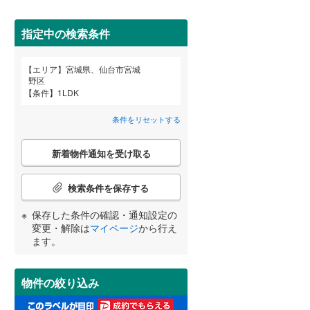
柴田郡柴田町
(
0
)
亘理郡亘理町
(
0
)
指定中の検索条件
宮城郡七ヶ浜町
(
0
)
エリア
宮城県、仙台市宮城
宮崎
鹿児島
沖縄
野区
2階以上
（
2
）
黒川郡大郷町
(
0
)
条件
1LDK
加美郡加美町
(
0
)
条件をリセットする
最上階
（
0
）
牡鹿郡女川町
(
0
)
こ
する
る
条件をリセットする
条件をリセットする
条件をリセットする
条件をリセットする
条件をリセットする
条件をリセットする
新着物件通知を受け取る
の
検
索
検索条件を保存する
制震構造
（
0
）
条
件
保存した条件の確認・通知設定の
低層マンション（4階建て以
で
変更・解除は
マイページ
から行え
下）
（
0
）
通
ます。
知
を
受
物件の絞り込み
け
小学校まで1km以内
（
0
）
取