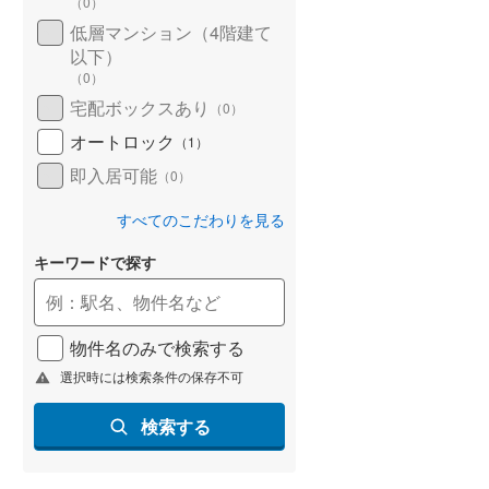
（
0
）
低層マンション（4階建て
以下）
（
0
）
宅配ボックスあり
（
0
）
オートロック
（
1
）
即入居可能
（
0
）
すべてのこだわりを見る
ション
新築マンション
新築マンション
ムズ フラン仙台
レジデンシャル仙台卸町
ノブレス仙台
キーワードで探す
A
未定
未定
2,900万円台予定～5,700万円台予定
2LDK～4LDK
宮城県仙台市宮城野区宮千代二丁目20番5、20番6（地番）
宮城県仙台市宮城野区榴ケ岡102番1（地番）
仙台市地下鉄東西線 「卸町」
仙山線 「仙台」駅 徒歩7
物件名のみで検索する
台」駅 徒歩7分
駅 徒歩9分
選択時には検索条件の保存不可
東1出入口）
検索する