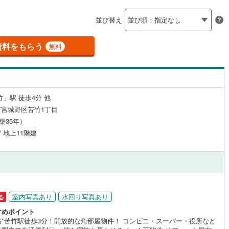
島根
岡山
広島
山口
河原町
(
0
)
柴田郡村田町
(
0
)
（
1
）
24時間有人管理
（
0
）
並び替え
崎町
(
0
)
伊具郡丸森町
(
0
)
香川
愛媛
高知
保存した条件を見る
建ち方、日当たり
元町
(
0
)
宮城郡松島町
(
0
)
資料をもらう
無料
佐賀
長崎
熊本
大分
1
）
南向き（南東・南西含む）
府町
(
0
)
黒川郡大和町
(
0
)
（
0
）
衡村
(
0
)
加美郡色麻町
(
0
)
戸なし
（
0
）
メゾネット
（
0
）
竹」駅 徒歩4分 他
谷町
(
0
)
遠田郡美里町
(
0
)
この条件で検索する
この条件で検索する
この条件で検索する
この条件で検索する
この条件で検索する
この条件で検索する
市区町村以下を選択
市区町村を選択す
駅を選択する
宮城野区苦竹1丁目
施工・品質・工法関連
三陸町
(
0
)
（築35年）
/ 地上11階建
（
0
）
免震構造
（
0
）
総戸数200以上）
タワー（20階建て以上）
（
0
）
室内写真あり
水回り写真あり
る
すめポイント
駅が始発駅
（
0
）
海まで2km以内
（
0
）
格*苦竹駅徒歩3分！開放的な角部屋物件！ コンビニ・スーパー・役所など