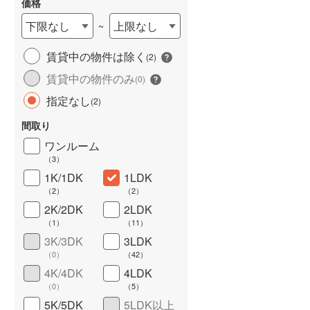
価格
下限なし
上限なし
~
賃貸中の物件は除く
(
2
)
賃貸中の物件のみ
(
0
)
指定なし
(
2
)
間取り
ワンルーム
ワイドバルコニー
（
0
）
（
3
）
1K/1DK
1LDK
（
2
）
（
2
）
2K/2DK
2LDK
（
1
）
（
11
）
3K/3DK
3LDK
（
0
）
（
42
）
4K/4DK
4LDK
（
0
）
（
5
）
5K/5DK
5LDK以上