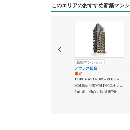
区
このエリアのおすすめ新築マンシ
に
関
す
る
情
報
新築マンション
新築マンション
ラン仙台
レジデンシャル仙台卸町
ノブレス仙台
未定
未定
2,900万円台予定～5,700万円台予定
2LDK～4LDK
1LDK＋WIC＋SIC～2LDK＋WIC＋SIC
宮城県仙台市宮城野区宮千代二丁目20番5、20番6（地番）
宮城県仙台市宮城野区二十人町303番7（地番）
宮城県仙台市宮城野区榴ケ岡102番1（地番）
仙台市地下鉄東西線 「卸町」
仙山線 「仙台」駅 徒歩7分
歩7分
駅 徒歩9分