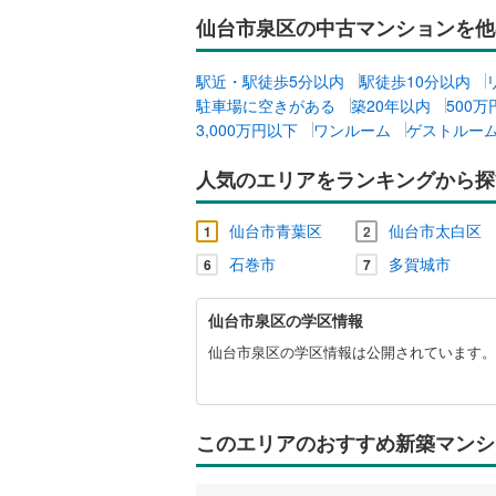
仙台市泉区の中古マンションを他
共用施設
コンシェ
駅近・駅徒歩5分以内
駅徒歩10分以内
駐車場に空きがある
築20年以内
500
3,000万円以下
ワンルーム
ゲストルー
設備
人気のエリアをランキングから探
床暖房
（
仙台市青葉区
仙台市太白区
1
2
間取り、居室
石巻市
多賀城市
6
7
バリアフ
仙
仙台市泉区の学区情報
台
市
仙台市泉区の学区情報は公開されています。
LD
泉
区
リビング
に
（
0
）
関
このエリアのおすすめ新築マンシ
す
る
キッチン