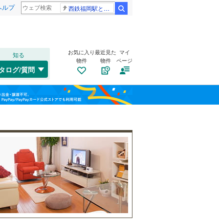
ヘルプ
西鉄福岡駅と薬院駅の構内で不適切音声
検索
お気に入り
最近見た
マイ
知る
物件
物件
ページ
仙山線
(
0
)
タログ/質問
気仙沼線
(
0
)
若林区
(
2
)
福島
東北新幹線
(
0
)
栃木
群馬
山梨
気仙沼市
(
0
)
自転車置き場
（
0
）
角田市
(
0
)
バイク置き場
（
0
）
登米市
(
0
)
防犯カメラ
（
0
）
大崎市
(
0
)
和歌山
刈田郡七ヶ宿町
(
0
)