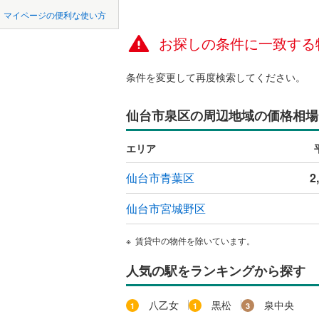
中国
鳥取
柴田郡大
マイページの便利な使い方
ペット可
柴田郡川
お探しの条件に一致する
四国
徳島
配置、向き、
亘理郡山
条件を変更して再度検索してください。
九州・沖縄
福岡
角住戸
（
宮城郡利
仙台市泉区の周辺地域の価格相場
黒川郡大
階下に住
遠田郡涌
0
0
0
0
0
0
エリア
該当物件
該当物件
該当物件
該当物件
該当物件
該当物件
件
件
件
件
件
件
構造・規模・
本吉郡南
仙台市青葉区
2
耐震構造
仙台市宮城野区
大規模（
（
0
）
賃貸中の物件を除いています。
人気の駅をランキングから探す
立地
最寄りの
八乙女
黒松
泉中央