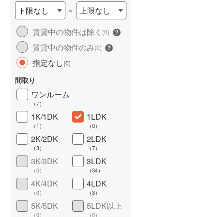
下限なし
上限なし
~
賃貸中の物件は除く
(
0
)
賃貸中の物件のみ
(
0
)
指定なし
(
0
)
ション
新築マンション
新築マンション
間取り
中央フロント
ノブレス泉中央EAST
レーベン八乙女中央BL
6,548万円
4,790万円～6,690万円
ワンルーム
K
3LDK・4LDK
2LDK・3LDK
ワイドバルコニー
（
0
）
（
7
）
宮城県仙台市泉区泉中央2丁目11番3（地番）
宮城県仙台市泉区市名坂字山岸50-2（地番）
1K/1DK
1LDK
南北線 「泉中
仙台市地下鉄南北線 「泉中
仙台市地下鉄南北線 「八
（
1
）
（
0
）
3分
央」駅 徒歩22分 （又は「住宅
女」駅 徒歩4分
2K/2DK
2LDK
前」バス停まで …
（
3
）
（
7
）
3K/3DK
3LDK
（
0
）
（
34
）
4K/4DK
4LDK
（
0
）
（
3
）
5K/5DK
5LDK以上
（
0
）
（
0
）