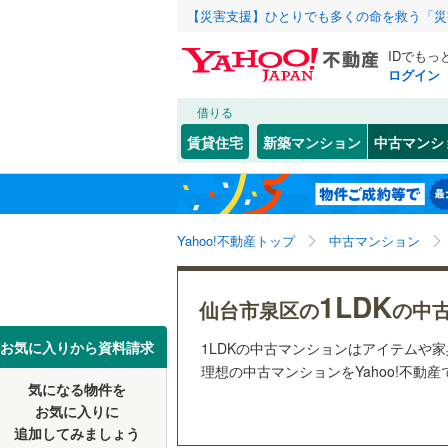
【災害支援】ひとりでも多くの命を救う「災
IDでもっ
ログイン
借りる
北海道
JR
北海道
東北本線
(
こだわり条件
リフォーム、
賃貸住宅
新築マンション
中古マンシ
仙石線
(
0
)
リノベー
仙台市
青葉区
(
1
東北
青森
（
0
）
大船渡線
(
太白区
(
1
関東
東京
秋田新幹
Yahoo!不動産トップ
中古マンション
共用設備
宮城県のそのほ
石巻市
(
1
宅配ボッ
信越・北陸
かの地域
新潟
地下鉄
仙台市地
1LDK
白石市
(
0
仙台市泉区の
の中
トランク
多賀城市
東海
愛知
私鉄・その他
阿武隈急
お気に入りから資料請求
1LDKの中古マンションはアイテムや
駐車場空
理想の中古マンションをYahoo!不動
栗原市
(
0
気になる物件を
（
0
）
近畿
大阪
お気に入りに
富谷市
(
0
追加してみましょう
管理・管理規