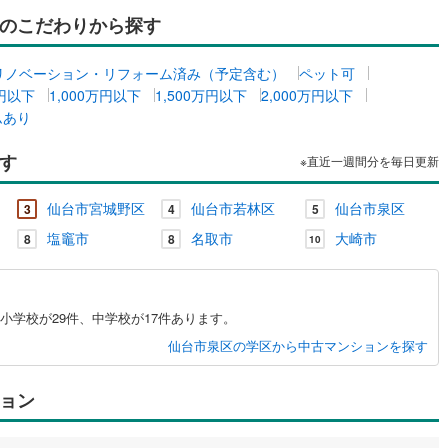
のこだわりから探す
ルジュサービス
（
0
）
キッズルーム
（
0
）
リノベーション・リフォーム済み（予定含む）
ペット可
万円以下
1,000万円以下
1,500万円以下
2,000万円以下
ムあり
す
0
）
オール電化
（
0
）
※直近一週間分を毎日更新
仙台市宮城野区
仙台市若林区
仙台市泉区
3
4
5
全体
塩竈市
名取市
大崎市
8
8
10
リー住宅
（
0
）
小学校が29件、中学校が17件あります。
仙台市泉区の学区から中古マンションを探す
ダイニング15畳以上
ョン