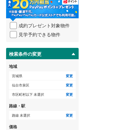
・
条
件
を
ゲストルーム
（
0
）
成約プレゼント対象物件
マ
イ
見学予約できる物件
ペ
ー
ＴＶモニタ付インターホン
ジ
に
検索条件の変更
（
0
）
保
存
地域
す
る
宮城県
変更
仙台市泉区
変更
市区町村以下 未選択
変更
路線・駅
路線 未選択
変更
価格