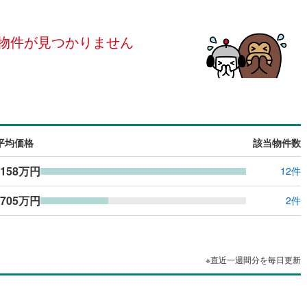
島根
岡山
広島
山口
河原町
(
0
)
柴田郡村田町
(
0
)
（
0
）
24時間有人管理
（
0
）
崎町
(
0
)
伊具郡丸森町
(
0
)
物件が見つかりません
香川
愛媛
高知
保存した条件を見る
建ち方、日当たり
元町
(
0
)
宮城郡松島町
(
0
)
佐賀
長崎
熊本
大分
0
）
南向き（南東・南西含む）
府町
(
0
)
黒川郡大和町
(
0
)
（
0
）
衡村
(
0
)
加美郡色麻町
(
0
)
戸なし
（
0
）
メゾネット
（
0
）
谷町
(
0
)
遠田郡美里町
(
0
)
平均価格
該当物件数
この条件で検索する
この条件で検索する
この条件で検索する
この条件で検索する
この条件で検索する
この条件で検索する
市区町村以下を選択
市区町村を選択す
駅を選択する
施工・品質・工法関連
三陸町
(
0
)
,158万円
12件
（
0
）
免震構造
（
0
）
705万円
2件
総戸数200以上）
タワー（20階建て以上）
（
0
）
※直近一週間分を毎日更新
駅が始発駅
（
0
）
海まで2km以内
（
0
）