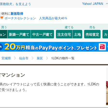
Yahoo! JAPAN
害救助犬」を支えよう
と便利に
新規取得
ボーナスセレクション 人気商品が最大40％
検索条件を保存しました
買う
建てる
売る
0
)
常磐線
(
0
)
リノベーション
ョン
新築一戸建て
中古一戸建て
注文住宅
土地
売却査定
カ
この検索条件の新着物件通知は、
マイページ
から設定できます。
石巻線
(
0
)
ション・リフォーム
築古・築30年以上
（
0
）
3
)
宮城野区
(
2
)
岩手
宮城
秋田
山形
0
)
陸羽東線
(
0
)
)
泉区
(
0
)
宮城県、仙台市泉区、1LDK
神奈川
埼玉
千葉
茨城
線
(
0
)
宮城県
仙台市
泉区
1LDKの物件一覧
)
塩竈市
(
0
)
クスあり
（
0
）
24時間ゴミ出し可
（
0
）
長野
富山
石川
福井
下鉄南北線
(
0
)
仙台市地下鉄東西線
(
0
)
)
名取市
(
0
)
古マンション
検索条件を保存する
ルーム
（
0
）
エレベーター
（
0
）
閉じる
閉じる
お気に入りリストを見る
お気に入りリストを見る
閉じる
閉じる
(
0
)
岩沼市
(
0
)
岐阜
静岡
三重
行
(
0
)
仙台空港アクセス線
(
0
)
家具のレイアウトによって広く快適に使うことができます。1LDKの
きあり（近隣を含む）
オートロック
（
0
）
マイページ
産で見つけましょう。
)
東松島市
(
0
)
兵庫
京都
滋賀
奈良
)
刈田郡蔵王町
(
0
)
約