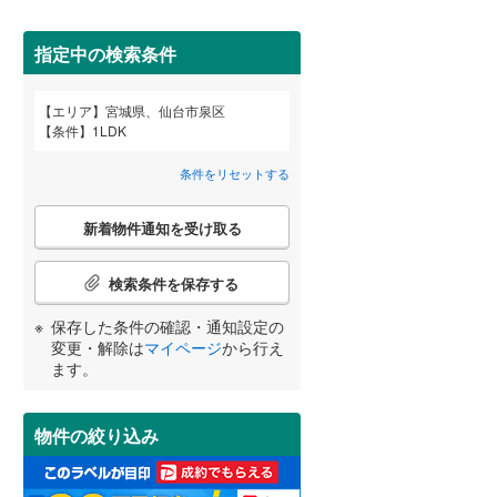
柴田郡柴田町
(
0
)
亘理郡亘理町
(
0
)
指定中の検索条件
宮城郡七ヶ浜町
(
0
)
エリア
宮城県、仙台市泉区
宮崎
鹿児島
沖縄
条件
1LDK
2階以上
（
0
）
黒川郡大郷町
(
0
)
条件をリセットする
加美郡加美町
(
0
)
最上階
（
0
）
こ
牡鹿郡女川町
(
0
)
新着物件通知を受け取る
の
する
る
条件をリセットする
条件をリセットする
条件をリセットする
条件をリセットする
条件をリセットする
条件をリセットする
検
索
検索条件を保存する
条
制震構造
（
0
）
件
保存した条件の確認・通知設定の
で
低層マンション（4階建て以
変更・解除は
マイページ
から行え
通
ます。
下）
（
0
）
知
を
受
物件の絞り込み
け
取
小学校まで1km以内
（
0
）
る