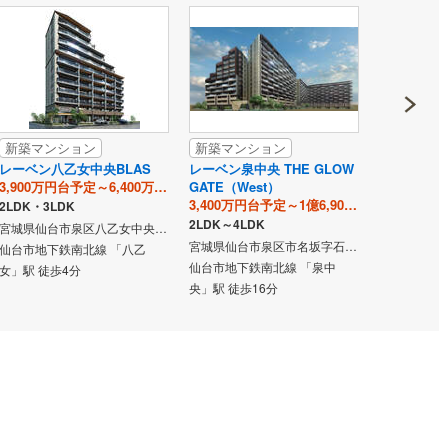
ッチン
（
0
）
対面キッチン
（
0
）
機あり
（
0
）
浴室に窓あり
（
0
）
新築マンション
新築マンション
新築マン
レーベン八乙女中央BLAS
レーベン泉中央 THE GLOW
プラウド泉
庭
3,900万円台予定～6,400万円台予定
GATE（West）
4,598万円～
3,400万円台予定～1億6,900万円台予定
2LDK・3LDK
2LDK・3LD
ルコニー
（
0
）
専用庭
（
0
）
2LDK～4LDK
宮城県仙台市泉区八乙女中央三丁目204-8（地番）
宮城県仙台市泉区市名坂字石止44-2（地番）
仙台市地下鉄南北線 「八乙
仙台市地下鉄
仙台市地下鉄南北線 「泉中
女」駅 徒歩4分
央」駅 徒歩
央」駅 徒歩16分
インクローゼット
契約、入居関連など
能
（
0
）