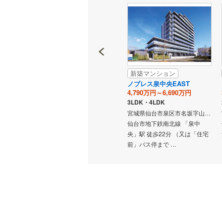
情
報
独立型キ
浴室
浴室乾燥
新築マンション
新築マンション
 GLOW
プラウド泉中央フロント
ノブレス泉中央EAST
バルコニー、
4,598万円～6,548万円
4,790万円～6,690万円
3,400万円台予定～1億6,900万円台予定
2LDK・3LDK
3LDK・4LDK
ルーフバ
宮城県仙台市泉区泉中央2丁目11番3（地番）
宮城県仙台市泉区市名坂字山岸50-2（地番）
宮城県仙台市泉区市名坂字石止44-2（地番）
仙台市地下鉄南北線 「泉中
仙台市地下鉄南北線 「泉中
収納
「泉中
央」駅 徒歩3分
央」駅 徒歩22分 （又は「住宅
前」バス停まで …
ウォーク
（
0
）
販売、価格、
即入居可