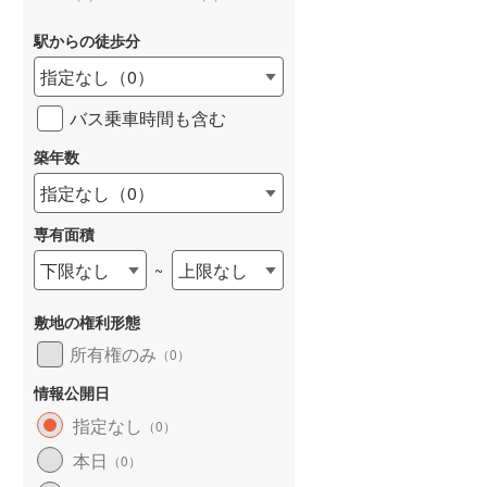
駅からの徒歩分
指定なし
（
0
）
バス乗車時間も含む
詳しく見る
築年数
指定なし
（
0
）
専有面積
下限なし
上限なし
~
敷地の権利形態
所有権のみ
（
0
）
情報公開日
指定なし
（
0
）
本日
（
0
）