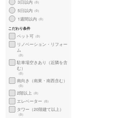
3日以内
（
0
）
5日以内
（
0
）
1週間以内
（
0
）
こだわり条件
ペット可
（
0
）
リノベーション・リフォー
ム
（
0
）
駐車場空きあり（近隣を含
む）
（
0
）
南向き（南東・南西含む）
（
0
）
2階以上
（
0
）
エレベーター
（
0
）
タワー（20階建て以上）
（
0
）