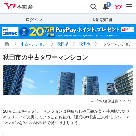
Yahoo!不動産
検索
通知
i
ログイン
ID新規取得
中古マンション
秋田県
秋田市
タワーマンション一
秋田市の中古タワーマンション
一部の画像提供：アフロ
20階以上の中古タワーマンションは見晴らしや景観が良く共用施設やセ
キュリティが充実していることも魅力。理想の20階以上の中古タワーマ
ンションをYahoo!不動産で見つけましょう。