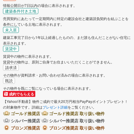
情報公開日が7日以内の場合に表示されます。
建築条件付き土地
売買契約にあたって一定期間内に特定の建設会社と建築請負契約を結ぶことを
条件にしている土地に表示されます。
未入居
建築工事完了日から1年以上経過したものの、まだ誰も住んだことがない住宅に
表示されます。
賃貸中
賃貸中の物件に表示されます。
賃貸中の物件は、原則ご自身でお住まいいただくことができません。
請求済
その物件が資料請求・お問い合わせ済みの場合に表示されます。
既読
その物件を既にご覧になっている場合に表示されます。
成約でもらえる
【Yahoo!不動産】物件ご成約で最大20万円相当PayPayポイントプレゼント！
の対象物件です。詳細は
プレゼント詳細
をご覧ください。
ゴールド推奨店
ゴールド推奨店 取り扱い物件
シルバー推奨店
シルバー推奨店 取り扱い物件
ブロンズ推奨店
ブロンズ推奨店 取り扱い物件