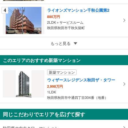
存
す
4
ライオンズマンション千秋公園第2
る
880万円
2LDK＋サービスルーム
秋田県秋田市千秋矢留町
5
クロッセ秋田
もっと見る
4,280万円
2LDK＋マルチストックルーム
このエリアのおすすめ新築マンション
秋田県秋田市中通2丁目
新築マンション
ウィザースレジデンス秋田ザ・タワー
2,998万円
1LDK
秋田県秋田市中通四丁目304番（地番）
同じこだわりでエリアを広げて探す
秋田県の中古タワーマンション