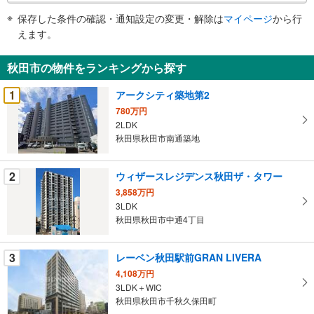
件
保存した条件の確認・通知設定の変更・解除は
マイページ
から行
で
えます。
通
知
秋田市の物件をランキングから探す
を
受
1
アークシティ築地第2
け
780万円
取
2LDK
る
秋田県秋田市南通築地
・
条
2
ウィザースレジデンス秋田ザ・タワー
件
3,858万円
を
3LDK
マ
秋田県秋田市中通4丁目
イ
ペ
3
レーベン秋田駅前GRAN LIVERA
ー
ジ
4,108万円
3LDK＋WIC
に
秋田県秋田市千秋久保田町
保