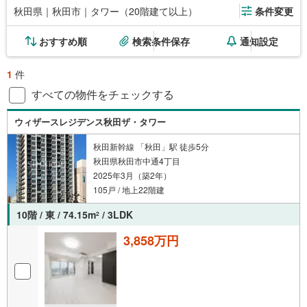
秋田県｜秋田市｜タワー（20階建て以上）
条件変更
おすすめ順
検索条件保存
通知設定
1
件
すべての物件をチェックする
ウィザースレジデンス秋田ザ・タワー
秋田新幹線 「秋田」駅 徒歩5分
秋田県秋田市中通4丁目
2025年3月（築2年）
105戸 / 地上22階建
10階 / 東 / 74.15m
/ 3LDK
2
3,858万円