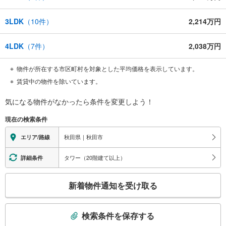
3LDK
（
10
件）
2,214万円
4LDK
（
7
件）
2,038万円
物件が所在する市区町村を対象とした平均価格を表示しています。
賃貸中の物件を除いています。
気になる物件がなかったら
条件を変更しよう！
現在の検索条件
秋田県｜秋田市
エリア/路線
タワー（20階建て以上）
詳細条件
こ
新着物件通知を受け取る
の
検
索
検索条件を保存する
条