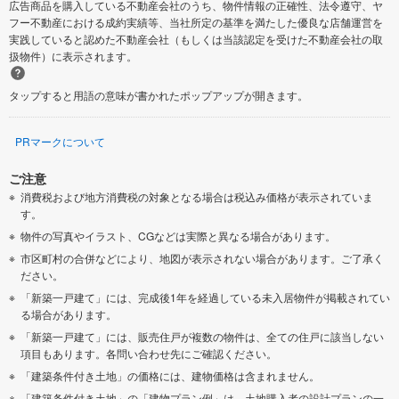
広告商品を購入している不動産会社のうち、物件情報の正確性、法令遵守、ヤ
フー不動産における成約実績等、当社所定の基準を満たした優良な店舗運営を
実践していると認めた不動産会社（もしくは当該認定を受けた不動産会社の取
扱物件）に表示されます。
タップすると用語の意味が書かれたポップアップが開きます。
PRマークについて
ご注意
消費税および地方消費税の対象となる場合は税込み価格が表示されていま
す。
物件の写真やイラスト、CGなどは実際と異なる場合があります。
市区町村の合併などにより、地図が表示されない場合があります。ご了承く
ださい。
「新築一戸建て」には、完成後1年を経過している未入居物件が掲載されてい
る場合があります。
「新築一戸建て」には、販売住戸が複数の物件は、全ての住戸に該当しない
項目もあります。各問い合わせ先にご確認ください。
「建築条件付き土地」の価格には、建物価格は含まれません。
「建築条件付き土地」の「建物プラン例」は、土地購入者の設計プランの一