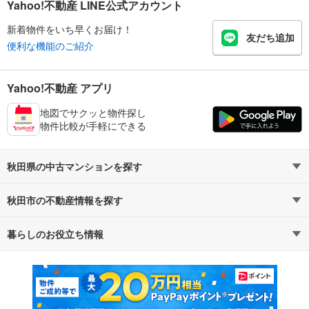
Yahoo!不動産 LINE公式アカウント
新着物件をいち早くお届け！
友だち追加
便利な機能のご紹介
Yahoo!不動産 アプリ
地図でサクッと物件探し
物件比較が手軽にできる
秋田県の中古マンションを探す
秋田市の不動産情報を探す
路線・駅から探す
地域から探す
暮らしのお役立ち情報
不動産・住宅
賃貸住宅
通勤・通学時間から探す
地図から探す
マンションカタログ
教えて！住まいの先生
新築マンション
中古マンション
新築一戸建て
中古一戸建て