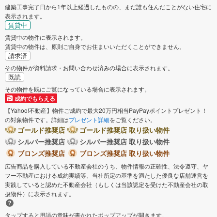
建築工事完了日から1年以上経過したものの、まだ誰も住んだことがない住宅に
表示されます。
賃貸中
賃貸中の物件に表示されます。
賃貸中の物件は、原則ご自身でお住まいいただくことができません。
請求済
その物件が資料請求・お問い合わせ済みの場合に表示されます。
既読
その物件を既にご覧になっている場合に表示されます。
成約でもらえる
【Yahoo!不動産】物件ご成約で最大20万円相当PayPayポイントプレゼント！
の対象物件です。詳細は
プレゼント詳細
をご覧ください。
ゴールド推奨店
ゴールド推奨店 取り扱い物件
シルバー推奨店
シルバー推奨店 取り扱い物件
ブロンズ推奨店
ブロンズ推奨店 取り扱い物件
広告商品を購入している不動産会社のうち、物件情報の正確性、法令遵守、ヤ
フー不動産における成約実績等、当社所定の基準を満たした優良な店舗運営を
実践していると認めた不動産会社（もしくは当該認定を受けた不動産会社の取
扱物件）に表示されます。
タップすると用語の意味が書かれたポップアップが開きます。