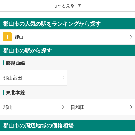
5
ネオハイツ桑野
もっと見る
270万円
2K
郡山市の人気の駅をランキングから探す
福島県郡山市桑野1丁目
1
郡山
郡山市の駅から探す
磐越西線
郡山富田
東北本線
郡山
日和田
郡山市の周辺地域の価格相場