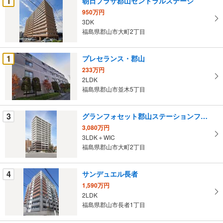
1
朝日プラザ郡山セントラルステージ
け
950万円
取
3DK
る
福島県郡山市大町2丁目
・
条
1
プレセランス・郡山
件
233万円
を
2LDK
マ
福島県郡山市並木5丁目
イ
ペ
3
グランフォセット郡山ステーションフロント
ー
ジ
3,080万円
3LDK＋WIC
に
福島県郡山市大町2丁目
保
存
す
4
サンデュエル長者
る
1,590万円
2LDK
福島県郡山市長者1丁目