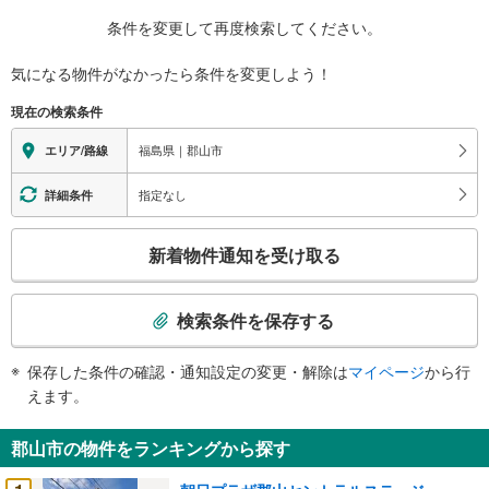
条件を変更して再度検索してください。
気になる物件がなかったら
条件を変更しよう！
現在の検索条件
福島県｜郡山市
エリア/路線
指定なし
詳細条件
こ
新着物件通知を受け取る
の
検
索
検索条件を保存する
条
件
保存した条件の確認・通知設定の変更・解除は
マイページ
から行
で
えます。
通
知
郡山市の物件をランキングから探す
を
受