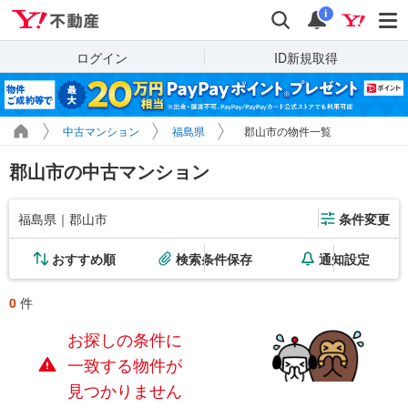
Yahoo!不動産
検索
通知
i
ログイン
ID新規取得
中古マンション
福島県
郡山市の物件一覧
郡山市の中古マンション
福島県｜郡山市
条件変更
おすすめ順
検索条件保存
通知設定
0
件
お探しの条件に
一致する物件が
見つかりません