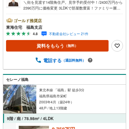
＼街を見渡す14階角住戸。見学予約受付中！/2430万円から
2390万円に価格変更 3LDKで部屋数豊富！ファミリー層に
もおすすめ！ ペット飼育可（小型犬/猫1頭のみ） 2面バル
コニーで日当たり良好 オートロック付で安心！【東海住宅
ゴールド推奨店
って？】●福島市に事務所を開設し28年！豊富な物件情報
東海住宅 福島支店
でお客様をお迎えいたします！【ローンの相談無料！】●
4.8
不動産会社レビュー 21件
「住宅ローン通るかな？」様々なお悩みございませんか？●
お客様をサポートしながら代行で無料審査いたします！●秘
資料をもらう
（無料）
密厳守、無理な営業も致しません。＼ライフプランシュミ
レーション無料受付中！/人気です ●「ローンが通っても
月々ちゃんと支払える？」「月々の支払いを見直した
電話する
（通話料無料）
い！」●審査・購入前に安心 プロが資金・生活設計を一緒
に考えご提案いたします！【赤ちゃん・お子様大歓迎 】●
キッズスペースやベビーベッドを完備（オムツあります）●
セレーノ福島
女性スタッフがお子様が飽きてしまわないようお手伝いい
たします ●ご家族おそろいでぜひご来店ください！
東北本線 「福島」駅 徒歩3分
福島県福島市栄町
2003年4月（築24年）
48戸 / 地上13階建
9階 / 南 / 78.98m
/ 4LDK
2