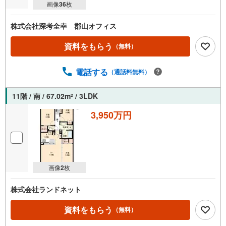
画像
36
枚
株式会社深考全幸 郡山オフィス
資料をもらう
（無料）
電話する
（通話料無料）
11階 / 南 / 67.02m
/ 3LDK
2
3,950万円
画像
2
枚
株式会社ランドネット
資料をもらう
（無料）