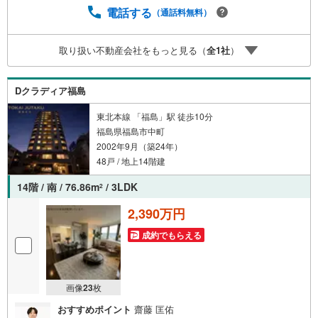
将来のことを一緒にゆっくり考えます！ 小さなお子様連れ
電話する
（通話料無料）
も大歓迎です！店内にはキッズスペースをご用意しており
ます。おむつ替えやミルクのお湯なども対応可能です。泣
取り扱い不動産会社をもっと見る（
全
1
社
）
いてしまっても大丈夫ですので、安心してご来店ください
ね。ご相談だけでも大歓迎です！迷っている今だからこ
そ、ぜひ一度お話ししてみませんか？
Dクラディア福島
東北本線 「福島」駅 徒歩10分
福島県福島市中町
2002年9月（築24年）
48戸 / 地上14階建
14階 / 南 / 76.86m
/ 3LDK
2
2,390万円
成約でもらえる
画像
23
枚
おすすめポイント
齋藤 匡佑