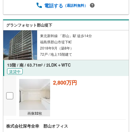
電話する
（通話料無料）
グランフォセット郡山堤下
東北新幹線 「郡山」駅 徒歩14分
福島県郡山市堤下町
2018年9月（築8年）
72戸 / 地上15階建て
13階 / 南 / 63.71m
/ 2LDK＋WTC
2
賃貸中
2,800万円
画像
32
枚
株式会社深考全幸 郡山オフィス