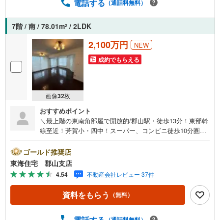
電話する
（通話料無料）
7階 / 南 / 78.01m
/ 2LDK
2
2,100万円
NEW
成約でもらえる
画像
32
枚
おすすめポイント
＼最上階の東南角部屋で開放的/郡山駅・徒歩13分！東部幹
線至近！芳賀小・四中！スーパー、コンビニ徒歩10分圏
内！ペット飼育可！オートロック・宅配ボックスで快適な
毎日を。■東海住宅 郡山支店が選ばれる理由1郡山市を中心
ゴールド推奨店
に多数の物件を取り扱っています。 新築・中古様々な物
東海住宅 郡山支店
件をご紹介可能です。ぜひお気軽にお問合せ下さい。2お家
4.54
不動産会社レビュー 37件
の購入だけでなく、売却もぜひお任せください。 できる
限りお客様のご要望を実現するために、責任を持って物件
資料をもらう
（無料）
をお預かり致します。3創業50年以上 独自のノウハウで最
適な物件を一緒にお探しします。 ローンに不安な方でも
まずはお気軽にご相談下さい。 ご予算や自己資金、ロー
電話する
（通話料無料）