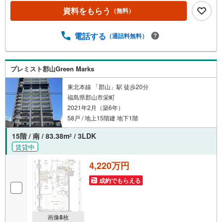
資料をもらう
（無料）
電話する
（通話料無料）
プレミスト郡山Green Marks
東北本線 「郡山」駅 徒歩20分
福島県郡山市栄町
2021年2月（築6年）
58戸 / 地上15階建 地下1階
15階 / 南 / 83.38m
/ 3LDK
2
賃貸中
4,220万円
成約でもらえる
画像
8
枚