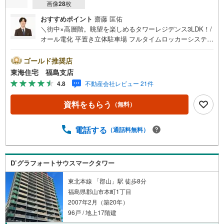
画像
28
枚
おすすめポイント
齋藤 匡佑
＼街中×高層階。眺望を楽しめるタワーレジデンス3LDK！/
オール電化 平置き立体駐車場 フルタイムロッカーシステム
付で不在時も安心 防犯設備も充実！ コンビニ・ドラッグス
トア徒歩圏内 福島で31年の地域密着不動産会社です！福島
ゴールド推奨店
県出身スタッフが中心で、地元を熟知した暮らし目線のご
東海住宅 福島支店
提案が強み。Google口コミでも 4.7の高評価をいただいて
4.8
不動産会社レビュー 21件
います！実際のお客様の声も、ぜひ参考になさってくださ
い。＼住宅ローンのご相談は無料です！/「通るかな…？」
資料をもらう
（無料）
と不安な段階でも大丈夫です。自己資金が少ない方のご相
談実績もあります。無理な営業はいたしません。ライフプ
ランシミュレーションも無料で、将来のことを一緒にゆっ
電話する
（通話料無料）
くり考えます！ 小さなお子様連れも大歓迎です！店内には
キッズスペースをご用意しております。おむつ替えやミル
クのお湯なども対応可能です。泣いてしまっても大丈夫で
D’グラフォートサウスマークタワー
すので、安心してご来店くださいね。ご相談だけでも大歓
迎です！迷っている今だからこそ、ぜひ一度お話ししてみ
東北本線 「郡山」駅 徒歩8分
ませんか？
福島県郡山市本町1丁目
2007年2月（築20年）
96戸 / 地上17階建