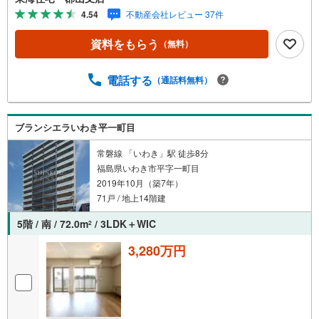
4.54
不動産会社レビュー 37件
資料をもらう
（無料）
電話する
（通話料無料）
ブランシエラいわき平一町目
常磐線 「いわき」駅 徒歩8分
福島県いわき市平字一町目
2019年10月（築7年）
71戸 / 地上14階建
5階 / 南 / 72.0m
/ 3LDK＋WIC
2
3,280万円