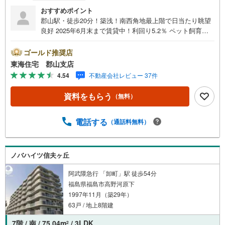
おすすめポイント
郡山駅・徒歩20分！築浅！南西角地最上階で日当たり眺望
良好 2025年6月末まで賃貸中！利回り5.2％ ペット飼育可
詳しくは東海住宅（株）郡山支店へお問い合わせください
ゴールド推奨店
東海住宅 郡山支店
4.54
不動産会社レビュー 37件
資料をもらう
（無料）
電話する
（通話料無料）
ノバハイツ信夫ヶ丘
阿武隈急行 「卸町」駅 徒歩54分
福島県福島市高野河原下
1997年11月（築29年）
63戸 / 地上8階建
7階 / 南 / 75.04m
/ 3LDK
2