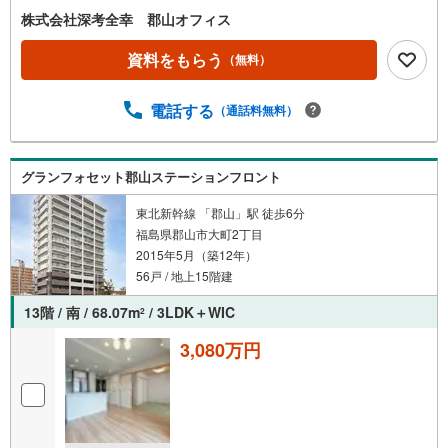
株式会社深考全幸 郡山オフィス
イ
ペ
資料をもらう
（無料）
ー
ジ
電話する
に
（通話料無料）
保
存
す
グランフォセット郡山ステーションフロント
る
東北新幹線 「郡山」駅 徒歩6分
福島県郡山市大町2丁目
2015年5月（築12年）
56戸 / 地上15階建
13階 / 南 / 68.07m
/ 3LDK＋WIC
2
3,080万円