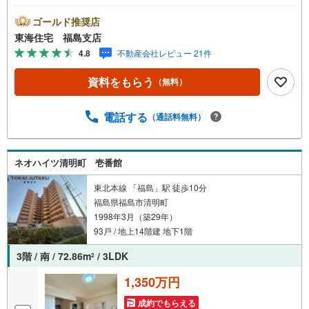
ぐに新生活を始められます 11階ならではの開放的な眺望が
魅力！ 福島で31年の地域密着不動産会社です！福島県出身
ゴールド推奨店
スタッフが中心で、地元を熟知した暮らし目線のご提案が
東海住宅 福島支店
強み。Google口コミでも 4.7の高評価をいただいていま
4.8
不動産会社レビュー 21件
す！実際のお客様の声も、ぜひ参考になさってください。
＼住宅ローンのご相談は無料です！/「通るかな…？」と不
資料をもらう
（無料）
安な段階でも大丈夫です。自己資金が少ない方のご相談実
績もあります。無理な営業はいたしません。ライフプラン
シミュレーションも無料で、将来のことを一緒にゆっくり
電話する
（通話料無料）
考えます！ 小さなお子様連れも大歓迎です！店内にはキッ
ズスペースをご用意しております。おむつ替えやミルクの
お湯なども対応可能です。泣いてしまっても大丈夫ですの
ネオハイツ清明町 壱番館
で、安心してご来店くださいね。ご相談だけでも大歓迎で
す！迷っている今だからこそ、ぜひ一度お話ししてみませ
東北本線 「福島」駅 徒歩10分
んか？
福島県福島市清明町
1998年3月（築29年）
93戸 / 地上14階建 地下1階
3階 / 南 / 72.86m
/ 3LDK
2
1,350万円
成約でもらえる