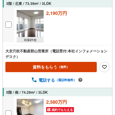
3階 / 北東 / 73.39m
/ 3LDK
2
2,190万円
画像
21
枚
大京穴吹不動産郡山営業所（電話受付:本社インフォメーション
デスク）
資料をもらう
（無料）
電話する
（通話料無料）
5階 / 南 / 74.29m
/ 3LDK
2
2,580万円
成約でもらえる