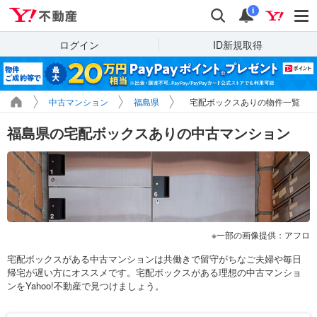
Yahoo!不動産
検索
通知
i
ログイン
ID新規取得
中古マンション
福島県
宅配ボックスありの物件一覧
福島県の宅配ボックスありの中古マンション
一部の画像提供：アフロ
宅配ボックスがある中古マンションは共働きで留守がちなご夫婦や毎日
帰宅が遅い方にオススメです。宅配ボックスがある理想の中古マンショ
ンをYahoo!不動産で見つけましょう。