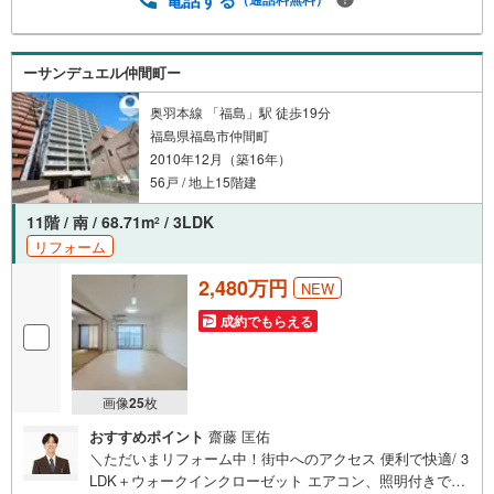
ンの借入、返済プランなど些細な事でもご相談承ります。
東海住宅 郡山支店営業時間 9:30～18:30（定休日:火・
水）お電話でのお問い合わせがスムーズにご案内できま
ーサンデュエル仲間町ー
す。また、見学予約ボタンより現地のご案内も可能です。
＝＝＝＝＝＝＝＝＝＝＝＝
奥羽本線 「福島」駅 徒歩19分
福島県福島市仲間町
2010年12月（築16年）
56戸 / 地上15階建
11階 / 南 / 68.71m
/ 3LDK
2
リフォーム
2,480万円
NEW
成約でもらえる
画像
25
枚
おすすめポイント
齋藤 匡佑
＼ただいまリフォーム中！街中へのアクセス 便利で快適/ 3
LDK＋ウォークインクローゼット エアコン、照明付きです