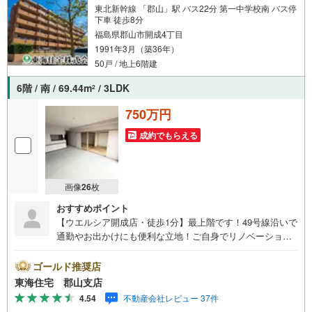
迎です！迷っている今だからこそ、ぜひ一度お話ししてみ
東北新幹線 「郡山」駅 バス22分 第一中学校南 バス停
ませんか？
下車 徒歩8分
福島県郡山市開成4丁目
1991年3月（築36年）
50戸 / 地上6階建
6階 / 南 / 69.44m
/ 3LDK
2
750万円
成約でもらえる
画像
26
枚
おすすめポイント
【ウエルシア開成店・徒歩1分】最上階です！49号線沿いで
通勤やお出かけにも便利な立地！ご自身でリノベーション
したい方にも○スーパー、コンビニも徒歩圏！車を使わない
方にもおすすめです！
ゴールド推奨店
東海住宅 郡山支店
4.54
不動産会社レビュー 37件