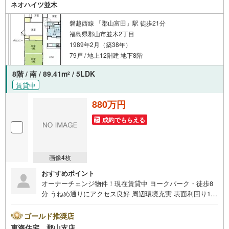
す。おむつ替えやミルクのお湯なども対応可能です。泣い
ネオハイツ並木
てしまっても大丈夫ですので、安心してご来店ください
ね。ご相談だけでも大歓迎です！迷っている今だからこ
磐越西線 「郡山富田」駅 徒歩21分
そ、ぜひ一度お話ししてみませんか？
福島県郡山市並木2丁目
1989年2月（築38年）
79戸 / 地上12階建 地下8階
8階 / 南 / 89.41m
/ 5LDK
2
賃貸中
880万円
成約でもらえる
画像
4
枚
おすすめポイント
オーナーチェンジ物件！現在賃貸中 ヨークパーク・徒歩8
分 うねめ通りにアクセス良好 周辺環境充実 表面利回り11.
45％ 詳しくは東海住宅（株）郡山支店へお問い合わせくだ
さい
ゴールド推奨店
東海住宅 郡山支店