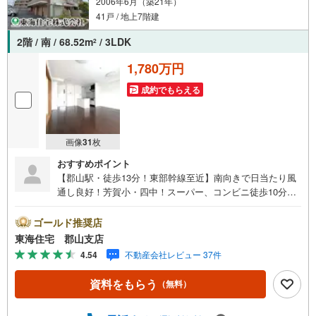
2006年6月（築21年）
41戸 / 地上7階建
2階 / 南 / 68.52m
/ 3LDK
2
1,780万円
成約でもらえる
画像
31
枚
おすすめポイント
【郡山駅・徒歩13分！東部幹線至近】南向きで日当たり風
通し良好！芳賀小・四中！スーパー、コンビニ徒歩10分圏
内！ペット飼育可！オートロック・宅配ボックスで快適な
毎日を。東海住宅へお問い合わせください！
ゴールド推奨店
東海住宅 郡山支店
4.54
不動産会社レビュー 37件
資料をもらう
（無料）