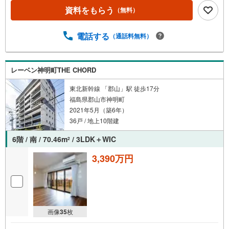
資料をもらう
（無料）
電話する
（通話料無料）
レーベン神明町THE CHORD
東北新幹線 「郡山」駅 徒歩17分
福島県郡山市神明町
2021年5月（築6年）
36戸 / 地上10階建
6階 / 南 / 70.46m
/ 3LDK＋WIC
2
3,390万円
画像
35
枚