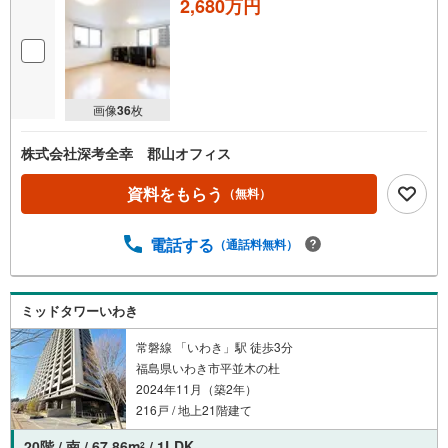
2,680万円
画像
36
枚
株式会社深考全幸 郡山オフィス
資料をもらう
（無料）
電話する
（通話料無料）
ミッドタワーいわき
常磐線 「いわき」駅 徒歩3分
福島県いわき市平並木の杜
2024年11月（築2年）
216戸 / 地上21階建て
20階 / 南 / 67.86m
/ 1LDK
2