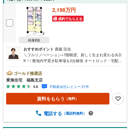
2,198万円
成約でもらえる
画像
2
枚
おすすめポイント
齋藤 匡佑
＼フルリノベーション×7階眺望。新しく生まれ変わる3LD
K！/ 敷地内平置き駐車場を2台確保 オートロック・宅配ボ
ックス・トランクルーム付き 管理費・修繕積立金も良心
的。将来を見据えた住まい選び。 福島で31年の地域密着不
ゴールド推奨店
動産会社です！福島県出身スタッフが中心で、地元を熟知
東海住宅 福島支店
した暮らし目線のご提案が強み。Google口コミでも 4.7の
4.8
不動産会社レビュー 21件
高評価をいただいています！実際のお客様の声も、ぜひ参
考になさってください。＼住宅ローンのご相談は無料で
資料をもらう
（無料）
す！/「通るかな…？」と不安な段階でも大丈夫です。自己
資金が少ない方のご相談実績もあります。無理な営業はい
たしません。ライフプランシミュレーションも無料で、将
電話する
（通話料無料）
来のことを一緒にゆっくり考えます！ 小さなお子様連れも
大歓迎です！店内にはキッズスペースをご用意しておりま