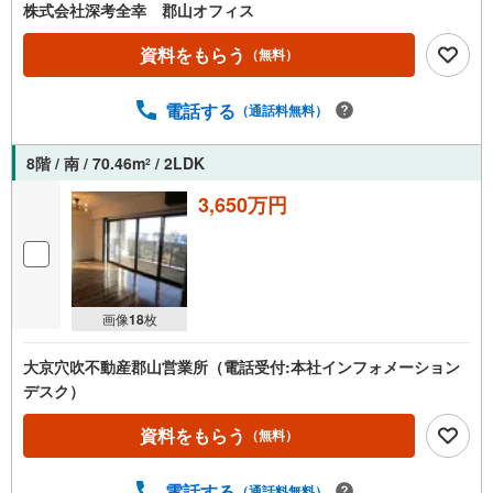
株式会社深考全幸 郡山オフィス
資料をもらう
（無料）
電話する
（通話料無料）
8階 / 南 / 70.46m
/ 2LDK
2
3,650万円
画像
18
枚
大京穴吹不動産郡山営業所（電話受付:本社インフォメーション
デスク）
資料をもらう
（無料）
電話する
（通話料無料）