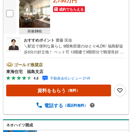
2,750万円
成約でもらえる
画像
28
枚
おすすめポイント
齋藤 匡佑
＼駅近で便利な暮らし 9階角部屋のゆとり4LDK/ 福島駅徒
歩3分の好立地！ ペット可 13階建て9階部分で眺望良好 角
部屋につき陽当たり・通風良好 駅近で生活利便施設も充実
の住環境！ 福島で30年の地域密着不動産会社です！福島県
ゴールド推奨店
出身スタッフが中心で、地元を熟知した暮らし目線のご提
東海住宅 福島支店
案が強み。Google口コミでも 4.7の高評価をいただいてい
4.8
不動産会社レビュー 21件
ます！実際のお客様の声も、ぜひ参考になさってくださ
い。＼住宅ローンのご相談は無料です！/「通るかな…？」
資料をもらう
（無料）
と不安な段階でも大丈夫です。自己資金が少ない方のご相
談実績もあります。無理な営業はいたしません。ライフプ
ランシミュレーションも無料で、将来のことを一緒にゆっ
電話する
（通話料無料）
くり考えます！ 小さなお子様連れも大歓迎です！店内には
キッズスペースをご用意しております。おむつ替えやミル
クのお湯なども対応可能です。泣いてしまっても大丈夫で
ネオハイツ開成
すので、安心してご来店くださいね。ご相談だけでも大歓