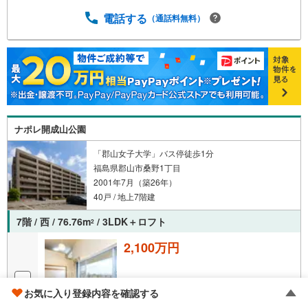
電話する
（通話料無料）
ナポレ開成山公園
「郡山女子大学」バス停徒歩1分
福島県郡山市桑野1丁目
2001年7月（築26年）
40戸 / 地上7階建
7階 / 西 / 76.76m
/ 3LDK＋ロフト
2
2,100万円
お気に入り登録内容を確認する