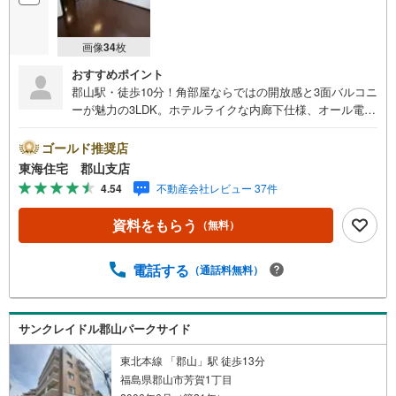
画像
34
枚
おすすめポイント
郡山駅・徒歩10分！角部屋ならではの開放感と3面バルコニ
ーが魅力の3LDK。ホテルライクな内廊下仕様、オール電
化・オートロック完備で快適な暮らしを実現。イオンタウ
ン郡山・徒歩9分でお買い物にも便利！■東海住宅 郡山支店
ゴールド推奨店
が選ばれる理由1郡山市を中心に多数の物件を取り扱ってい
東海住宅 郡山支店
ます。 新築・中古様々な物件をご紹介可能です。ぜひお
4.54
不動産会社レビュー 37件
気軽にお問合せ下さい。2お家の購入だけでなく、売却もぜ
ひお任せください。 できる限りお客様のご要望を実現す
資料をもらう
（無料）
るために、責任を持って物件をお預かり致します。3創業50
年以上 独自のノウハウで最適な物件を一緒にお探ししま
す。 ローンに不安な方でもまずはお気軽にご相談下さ
電話する
（通話料無料）
い。 ご予算や自己資金、ローンの借入、返済プランなど
些細な事でもご相談承ります。東海住宅 郡山支店営業時
間 9:30～18:30（定休日:火・水）お電話でのお問い合わ
サンクレイドル郡山パークサイド
せがスムーズにご案内できます。また、見学予約ボタンよ
り現地のご案内も可能です。＝＝＝＝＝＝＝＝＝＝＝＝
東北本線 「郡山」駅 徒歩13分
福島県郡山市芳賀1丁目