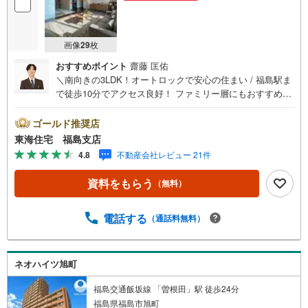
画像
29
枚
おすすめポイント
齋藤 匡佑
＼南向きの3LDK！オートロックで安心の住まい / 福島駅ま
で徒歩10分でアクセス良好！ ファミリー層にもおすすめの
間取り！ 3階は、エレベーター待ちのストレスが少なく忙
しい朝の時短に 【東海住宅って？】●福島市に事務所を開
ゴールド推奨店
設し30年！豊富な物件情報でお客様をお迎えいたします！
東海住宅 福島支店
【ローンの相談無料！】●「住宅ローン通るかな？」様々な
4.8
不動産会社レビュー 21件
お悩みございませんか？●お客様をサポートしながら代行で
無料審査いたします！●秘密厳守、無理な営業も致しませ
資料をもらう
（無料）
ん。＼ライフプランシュミレーション無料受付中！/人気で
す ●「ローンが通っても月々ちゃんと支払える？」「月々
の支払いを見直したい！」●審査・購入前に安心 プロが資
電話する
（通話料無料）
金・生活設計を一緒に考えご提案いたします！【赤ちゃ
ん・お子様大歓迎 】●キッズスペースやベビーベッドを完
備（オムツあります）●女性スタッフがお子様が飽きてしま
ネオハイツ旭町
わないようお手伝いいたします ●ご家族おそろいでぜひご
来店ください！
福島交通飯坂線 「曽根田」駅 徒歩24分
福島県福島市旭町