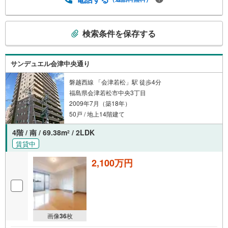
こ
検索条件を保存する
の
検
索
サンデュエル会津中央通り
条
件
磐越西線 「会津若松」駅 徒歩4分
福島県会津若松市中央3丁目
で
2009年7月（築18年）
通
50戸 / 地上14階建て
知
を
4階 / 南 / 69.38m
/ 2LDK
2
受
賃貸中
け
取
2,100万円
る
・
条
件
画像
36
枚
を
マ