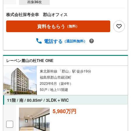
画像
36
枚
株式会社深考全幸 郡山オフィス
資料をもらう
（無料）
電話する
（通話料無料）
レーベン麓山の杜THE ONE
東北新幹線 「郡山」駅 徒歩19分
福島県郡山市細沼町
2023年6月（築4年）
50戸 / 地上11階建
11階 / 南 / 80.85m
/ 3LDK＋WIC
2
5,980万円