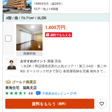
1998年9月（築28年）
55戸 / 地上14階建
4階 / 南 / 73.71m
/ 3LDK
2
1,600万円
成約でもらえる
画像
31
枚
おすすめポイント
齋藤 匡佑
＼3LDK！周辺環境充実の人気エリア！/ 第三小4分・第二中
8分 オートロック付きで安心 各部屋収納を完備 南向きで日
当たり良好 駐車場空きあり（7/16現在） 福島で31年の地域
密着不動産会社です！福島県出身スタッフが中心で、地元
ゴールド推奨店
を熟知した暮らし目線のご提案が強み。Google口コミでも
東海住宅 福島支店
4.7の高評価をいただいています！実際のお客様の声も、ぜ
4.8
不動産会社レビュー 21件
ひ参考になさってください。＼住宅ローンのご相談は無料
です！/「通るかな…？」と不安な段階でも大丈夫です。自
資料をもらう
（無料）
己資金が少ない方のご相談実績もあります。無理な営業は
いたしません。ライフプランシミュレーションも無料で、