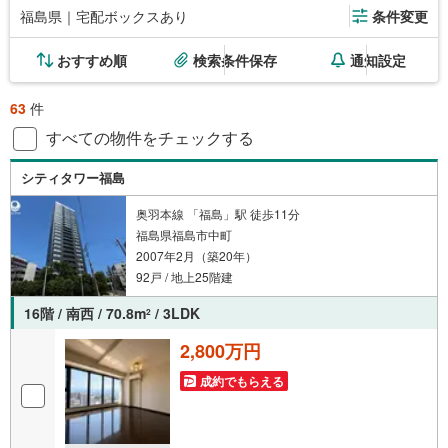
福島県｜宅配ボックスあり
条件変更
おすすめ順
検索条件保存
通知設定
63
件
すべての物件をチェックする
シティタワー福島
奥羽本線 「福島」駅 徒歩11分
福島県福島市中町
2007年2月（築20年）
92戸 / 地上25階建
16階 / 南西 / 70.8m
/ 3LDK
2
2,800万円
成約でもらえる