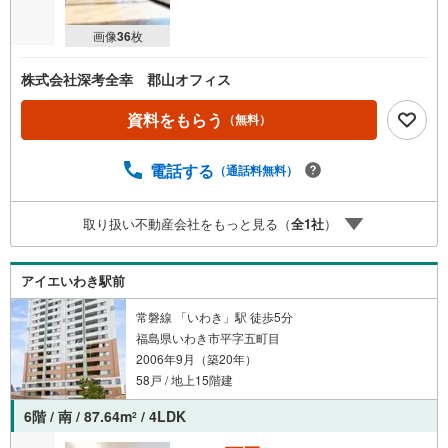
画像
36
枚
株式会社深考全幸 郡山オフィス
資料をもらう
（無料）
電話する
（通話料無料）
取り扱い不動産会社をもっと見る（
全
1
社
）
アイエいわき駅前
常磐線 「いわき」駅 徒歩5分
福島県いわき市平字五町目
2006年9月（築20年）
58戸 / 地上15階建
6階 / 南 / 87.64m
/ 4LDK
2