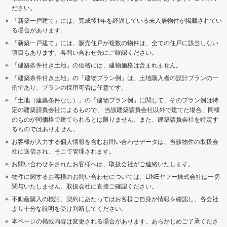
ださい。
「新築一戸建て」には、完成後1年を経過している未入居物件が掲載されてい
る場合があります。
「新築一戸建て」には、販売住戸が複数の物件は、全ての住戸に該当しない
項目もあります。各問い合わせ先にご確認ください。
「建築条件付き土地」の価格には、建物価格は含まれません。
「建築条件付き土地」の「建物プラン例」は、土地購入者の設計プランの一
例であり、プランの採用可否は任意です。
「土地（建築条件なし）」の「建物プラン例」に関して、そのプラン例は特
定の建築請負会社によるもので、 当該建築請負会社以外で建てた場合、同様
のものが同価格で建てられるとは限りません。また、建築請負会社を特定す
るものではありません。
お客様が入力する個人情報を含むお問い合わせデータは、当該物件の取扱会
社に送信され、そこで管理されます。
お問い合わせをされたお客様へは、取扱会社がご連絡いたします。
物件に関するお客様のお問い合わせについては、LINEヤフー株式会社は一切
関与いたしません。取扱会社に直接ご確認ください。
不動産購入の検討、契約にあたってはお客様ご自身が情報を確認し、各会社
より十分な説明を受け判断してください。
本ページの掲載内容は変更される場合があります。あらかじめご了承くださ