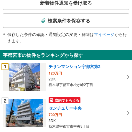
新着物件通知を受け取る
の
検
索
検索条件を保存する
条
件
保存した条件の確認・通知設定の変更・解除は
マイページ
から行
で
えます。
通
知
宇都宮市の物件をランキングから探す
を
受
1
チサンマンション宇都宮第2
け
120万円
取
2DK
る
栃木県宇都宮市松が峰2丁目
・
条
2
成約でもらえる
件
センチュリー中央
を
700万円
マ
3DK
イ
栃木県宇都宮市中央3丁目
ペ