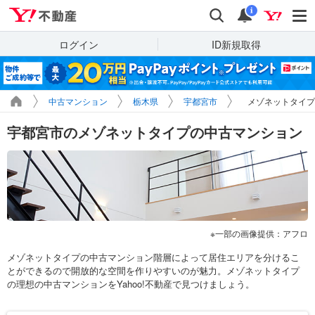
Yahoo!不動産
検索
通知
i
ログイン
ID新規取得
中古マンション
栃木県
宇都宮市
メゾネットタイプ
宇都宮市のメゾネットタイプの中古マンション
一部の画像提供：アフロ
メゾネットタイプの中古マンション階層によって居住エリアを分けるこ
とができるので開放的な空間を作りやすいのが魅力。メゾネットタイプ
の理想の中古マンションをYahoo!不動産で見つけましょう。