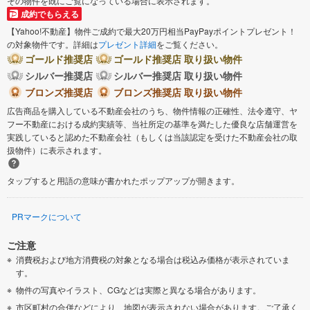
その物件を既にご覧になっている場合に表示されます。
成約でもらえる
【Yahoo!不動産】物件ご成約で最大20万円相当PayPayポイントプレゼント！
の対象物件です。詳細は
プレゼント詳細
をご覧ください。
ゴールド推奨店
ゴールド推奨店 取り扱い物件
シルバー推奨店
シルバー推奨店 取り扱い物件
ブロンズ推奨店
ブロンズ推奨店 取り扱い物件
広告商品を購入している不動産会社のうち、物件情報の正確性、法令遵守、ヤ
フー不動産における成約実績等、当社所定の基準を満たした優良な店舗運営を
実践していると認めた不動産会社（もしくは当該認定を受けた不動産会社の取
扱物件）に表示されます。
タップすると用語の意味が書かれたポップアップが開きます。
PRマークについて
ご注意
消費税および地方消費税の対象となる場合は税込み価格が表示されていま
す。
物件の写真やイラスト、CGなどは実際と異なる場合があります。
市区町村の合併などにより、地図が表示されない場合があります。ご了承く