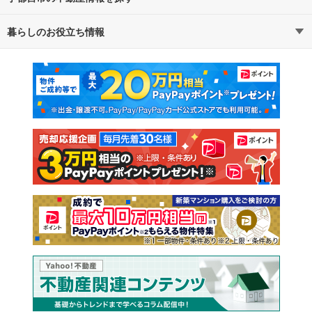
暮らしのお役立ち情報
不動産・住宅
賃貸住宅
通勤・通学時間から探す
地図から探す
マンションカタログ
教えて！住まいの先生
新築マンション
中古マンション
新築一戸建て
中古一戸建て
注文住宅
土地
売却査定