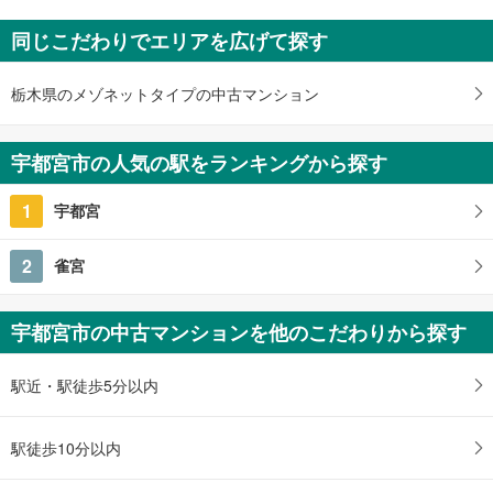
レーベン元今泉 MID FRONT
同じこだわりでエリアを広げて探す
未定
2LDK・3LDK
栃木県宇都宮市元今泉1丁目7-18・19・20（地番）
栃木県のメゾネットタイプの中古マンション
宇都宮市の人気の駅をランキングから探す
1
宇都宮
2
雀宮
宇都宮市の中古マンションを他のこだわりから探す
駅近・駅徒歩5分以内
駅徒歩10分以内