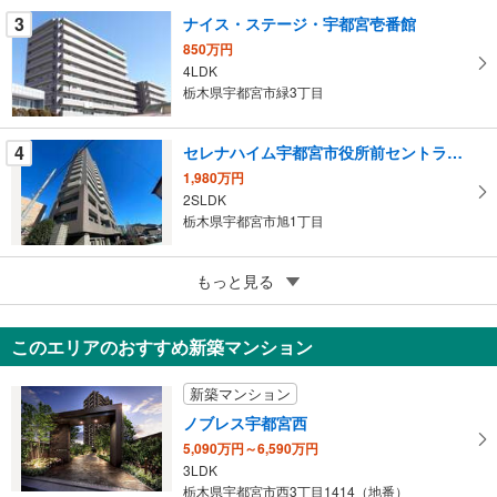
ー
3
ナイス・ステージ・宇都宮壱番館
ジ
850万円
に
4LDK
保
栃木県宇都宮市緑3丁目
存
す
4
セレナハイム宇都宮市役所前セントラルビュー
る
1,980万円
2SLDK
栃木県宇都宮市旭1丁目
5
もっと見る
成約でもらえる
三番町ハイツ
1,690万円
このエリアのおすすめ新築マンション
1LDK＋S
栃木県宇都宮市三番町
新築マンション
ノブレス宇都宮西
5,090万円～6,590万円
3LDK
栃木県宇都宮市西3丁目1414（地番）