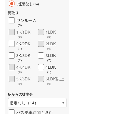
指定なし
(
14
)
間取り
ワンルーム
（
3
）
1K/1DK
1LDK
（
0
）
（
0
）
2K/2DK
2LDK
（
1
）
（
0
）
ワイドバルコニー
（
1
）
3K/3DK
3LDK
（
2
）
（
7
）
4K/4DK
4LDK
（
0
）
（
1
）
5K/5DK
5LDK以上
（
0
）
（
0
）
駅からの徒歩分
指定なし
（
14
）
バス乗車時間も含む