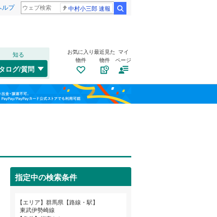
ヘルプ
中村小三郎 速報
検索
お気に入り
最近見た
マイ
知る
物件
物件
ページ
吾妻線
(
53
)
タログ/質問
湘南新宿ライン（前橋～小田原）
桐生市
(
1
)
福島
(
32
)
(
0
)
(
0
)
(
4
)
沼田市
(
0
)
北陸新幹線
(
29
)
栃木
群馬
山梨
藤岡市
(
1
)
上毛電気鉄道上毛線
(
18
)
みどり市
自転車置き場
(
0
)
（
8
）
東武小泉線
(
8
)
多野郡上野村
バイク置き場
(
（
0
7
)
）
指定中の検索条件
甘楽郡南牧村
防犯カメラ
（
(
2
0
）
)
和歌山
吾妻郡長野原町
(
1
)
エリア
群馬県【路線・駅】
東武伊勢崎線
吾妻郡高山村
(
0
)