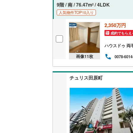
9階 / 南 / 76.47m
/ 4LDK
2
人気物件TOP10入り
2,350万円
成約でもらえ
ハウスドゥ 両
画像
11
枚
0078-6014
チュリス田原町