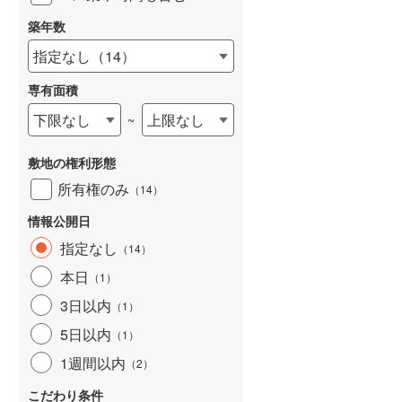
築年数
指定なし
（
14
）
専有面積
詳しく見る
下限なし
上限なし
~
敷地の権利形態
所有権のみ
（
14
）
情報公開日
指定なし
（
14
）
本日
（
1
）
3日以内
（
1
）
5日以内
（
1
）
1週間以内
（
2
）
こだわり条件