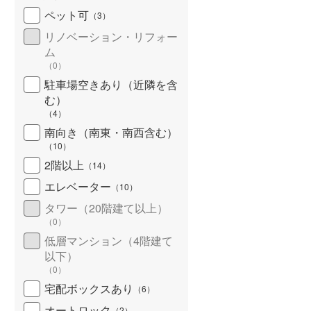
ペット可
（
3
）
リノベーション・リフォー
ム
（
0
）
駐車場空きあり（近隣を含
む）
（
4
）
南向き（南東・南西含む）
（
10
）
2階以上
（
14
）
エレベーター
（
10
）
タワー（20階建て以上）
（
0
）
低層マンション（4階建て
以下）
（
0
）
宅配ボックスあり
（
6
）
オートロック
（
2
）