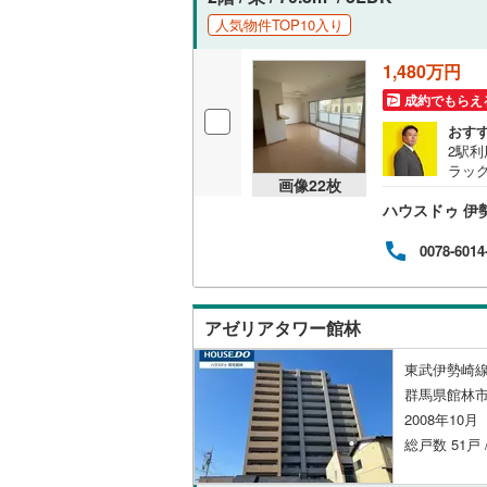
人気物件TOP10入り
1,480万円
成約でもらえ
おす
2駅利
ラッ
画像
22
枚
す。
ハウスドゥ 伊
0078-6014
アゼリアタワー館林
東武伊勢崎線
群馬県館林市
2008年10
総戸数 51戸 