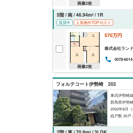
画像
2
枚
5階 / 南 / 46.94m
/ 1R
2
賃貸中
人気物件TOP10入り
570万円
株式会社ラン
0078-6014
画像
2
枚
フォルテコート伊勢崎 202
東武伊勢崎線
群馬県伊勢
2002年8月
総戸数 30戸 
2階 / 東 / 70.8m
/ 3LDK
2