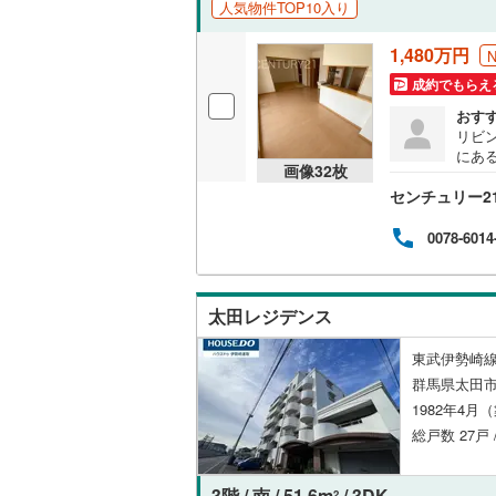
人気物件TOP10入り
独立型キ
1,480万円
成約でもらえ
浴室
おす
浴室乾燥
リビ
にあ
画像
32
枚
り、ア
バルコニー、
センチュリー2
で、
14
ルーフバ
と収
0078-6014
の収
収納
太田レジデンス
ウォーク
東武伊勢崎線
（
0
）
群馬県太田
1982年4月
販売、価格、
総戸数 27戸 
即入居可
3階 / 南 / 51.6m
/ 3DK
2