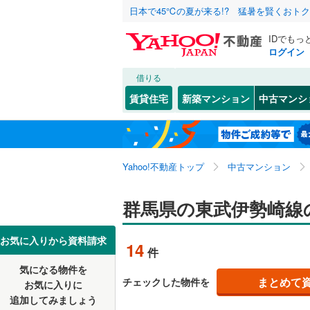
日本で45℃の夏が来る!? 猛暑を賢くおト
IDでもっ
ログイン
借りる
北海道
JR
北海道
高崎線
(
32
こだわり条件
リフォーム、
賃貸住宅
新築マンション
中古マンシ
両毛線
(
31
リノベー
前橋市
(
3
東北
青森
（
0
）
(
0
)
(
2
)
(
3
伊勢崎市
八高線
(
31
関東
東京
Yahoo!不動産トップ
中古マンション
共用設備
館林市
(
3
私鉄・その他
わたらせ
富岡市
宅配ボッ
(
0
信越・北陸
新潟
群馬県の東武伊勢崎線
(
5
)
東武伊勢
北群馬郡
トランク
東海
愛知
お気に入りから資料請求
東武佐野
14
件
多野郡神
駐車場空
気になる物件を
（
4
）
近畿
大阪
甘楽郡甘
まとめて
チェックした物件を
お気に入りに
追加してみましょう
管理・管理規
吾妻郡嬬