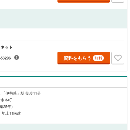
ドネット
資料をもらう
-53296
無料
 「伊勢崎」駅 徒歩11分
崎市本町
（築25年）
/ 地上11階建