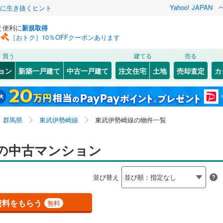
Yahoo! JAPAN
クに生き抜くヒント
と便利に
新規取得
［おトク］10％OFFクーポンあります
検索条件を保存しました
買う
建てる
売る
)
上越線
(
47
)
リノベーション
ョン
新築一戸建て
中古一戸建て
注文住宅
土地
売却査定
カ
この検索条件の新着物件通知は、
マイページ
から設定できます。
)
信越本線
(
32
)
ション・リフォーム
築古・築30年以上
（
5
）
1
)
高崎市
(
40
)
岩手
宮城
秋田
山形
)
(
0
)
(
0
)
(
5
)
(
3
)
(
1
)
(
0
)
(
5
)
太田市
(
6
)
)
上越新幹線
(
28
)
群馬県、東武伊勢崎線
神奈川
埼玉
千葉
茨城
群馬県
東武伊勢崎線
東武伊勢崎線の物件一覧
)
渋川市
(
0
)
渓谷鐵道
(
1
)
上信電鉄上信線
(
29
)
クスあり
)
（
6
）
安中市
24時間ゴミ出し可
(
1
)
（
0
）
長野
富山
石川
福井
の中古マンション
崎線
(
14
)
東武桐生線
(
5
)
検索条件を保存する
榛東村
ルーム
(
（
0
1
)
）
北群馬郡吉岡町
エレベーター
（
(
10
0
)
）
閉じる
閉じる
お気に入りリストを見る
お気に入りリストを見る
閉じる
閉じる
岐阜
静岡
三重
線
(
3
)
東武日光線
(
0
)
並び替え
流町
きあり（近隣を含む）
(
0
)
甘楽郡下仁田町
オートロック
（
(
2
0
）
)
マイページ
兵庫
京都
滋賀
奈良
楽町
(
0
)
吾妻郡中之条町
(
0
)
資料をもらう
無料
約
恋村
(
2
)
吾妻郡草津町
(
49
)