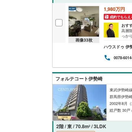
1,980万円
共用施設
成約でもらえ
コンシェ
おす
高層
設備
っか
画像
33
枚
バルコ
ハウスドゥ 伊
会話
床暖房
（
心・
費も
0078-6014
通勤
間取り、居室
フォルテコート伊勢崎
バリアフ
東武伊勢崎線
LD
群馬県伊勢
2002年8月
リビング
総戸数 30戸 
（
1
）
2階 / 東 / 70.8m
/ 3LDK
2
キッチン