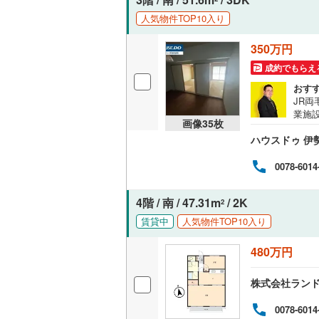
オンライン対
人気物件TOP10入り
オンライ
350万円
成約でもらえ
オンライ
おす
JR
業施
画像
35
枚
くだ
ハウスドゥ 伊
0078-6014
4階 / 南 / 47.31m
/ 2K
2
賃貸中
人気物件TOP10入り
480万円
株式会社ラン
0078-6014