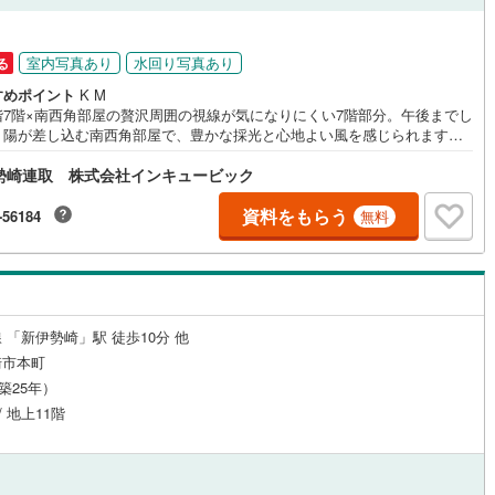
室内写真あり
水回り写真あり
る
ルジュサービス
（
0
）
キッズルーム
（
0
）
すめポイント
K M
階7階×南西角部屋の贅沢周囲の視線が気になりにくい7階部分。午後までし
り陽が差し込む南西角部屋で、豊かな採光と心地よい風を感じられます。
ニーからの眺望も開放的です。ゆとりの3LDK（壁芯72.72平米）家族の
勢崎連取 株式会社インキュービック
が弾む対面式キッチン。角部屋ならではの独立性の高さも魅力です。安
1
）
オール電化
（
1
）
経済的なオール電化火を使わないためお子様やシニア世代にも安心。光熱
効率的に抑えられます。人気の「中央町」エリア新伊勢崎駅が徒歩圏内で
資料をもらう
-56184
無料
・通学に便利。商業施設や医療機関も身近に揃います。 住宅ローン・資金
計画ご相談承ります 内覧大歓迎！お気軽にお問い合わせくださいませ
全体
リー住宅
（
1
）
 「新伊勢崎」駅 徒歩10分 他
崎市本町
（築25年）
ダイニング15畳以上
/ 地上11階