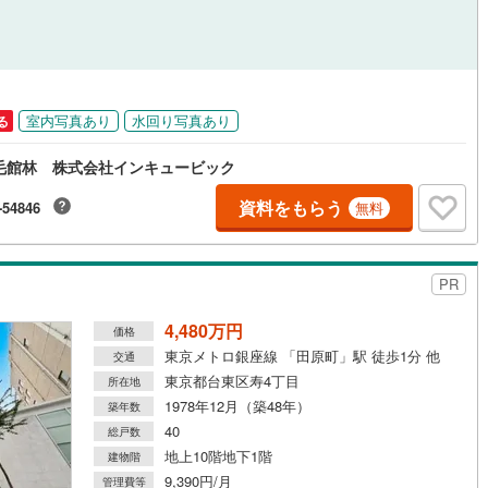
室内写真あり
水回り写真あり
る
毛館林 株式会社インキュービック
資料をもらう
-54846
無料
PR
4,480万円
価格
東京メトロ銀座線 「田原町」駅 徒歩1分 他
交通
東京都台東区寿4丁目
所在地
1978年12月（築48年）
築年数
40
総戸数
地上10階地下1階
建物階
9,390円/月
管理費等