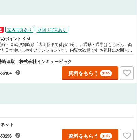
応
ン内見(相談)可
（
4
）
IT重説可
（
11
）
室内写真あり
水回り写真あり
る
ン対応とは？
すめポイント
K M
両毛線・東武伊勢崎線「太田駅まで徒歩11分」。通勤・通学はもちろん、商
設も日常使いしやすいマンションです。内覧大歓迎です お気軽にお問合せ
さい！資金計画・住宅ローンのご相談も承ります。
勢崎連取 株式会社インキュービック
資料をもらう
-56184
無料
ドネット
資料をもらう
-53296
無料