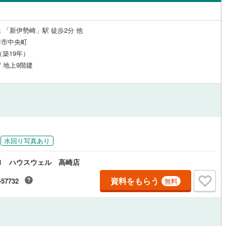
島根
岡山
広島
山口
吾妻町
(
2
)
利根郡片品村
(
0
)
（
3
）
24時間有人管理
（
0
）
香川
愛媛
高知
 「新伊勢崎」駅 徒歩2分 他
和村
(
0
)
利根郡みなかみ町
(
4
)
保存した条件を見る
建ち方、日当たり
崎市中央町
月（築19年）
倉町
(
0
)
邑楽郡明和町
(
0
)
佐賀
長崎
熊本
大分
5
）
南向き（南東・南西含む）
/ 地上9階建
泉町
(
0
)
邑楽郡邑楽町
(
0
)
（
10
）
戸なし
（
0
）
メゾネット
（
0
）
この条件で検索する
この条件で検索する
この条件で検索する
この条件で検索する
この条件で検索する
この条件で検索する
市区町村以下を選択
市区町村を選択す
駅を選択する
施工・品質・工法関連
（
0
）
免震構造
（
0
）
水回り写真あり
総戸数200以上）
タワー（20階建て以上）
（
0
）
1 ハウスウェル 高崎店
資料をもらう
-57732
無料
駅が始発駅
（
1
）
海まで2km以内
（
0
）