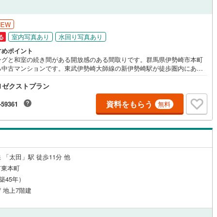
ッチン
（
1
）
対面キッチン
（
1
）
NEW
室内写真あり
水回り写真あり
る
すめポイント
機あり
（
5
）
浴室に窓あり
（
1
）
ングと和室の続き間がある開放感のある間取りです。群馬県伊勢崎市本町
る中古マンションです。東武伊勢崎大師線の新伊勢崎駅が徒歩圏内にあ
クセスに優れた好立地です。専有面積は約21.41坪の広々とした3LDK
庭
1ゼクストプラン
家族で生活するには十分なスペースがあります。築年月は2002年8月（平成
年8月）で、設備も充実しております。特に、キッチンは広く、調理スペース
ルコニー
（
1
）
専用庭
（
0
）
納スペースが充実しており、快適な料理空間となっています。また、室内
資料をもらう
-59361
無料
納スペースも多く、荷物が多い方にもおすすめです。
インクローゼット
 「太田」駅 徒歩11分 他
市東本町
（築45年）
契約、入居関連など
/ 地上7階建
能
（
1
）