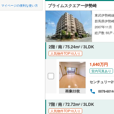
中国
鳥取
プライムスクエアー伊勢崎
マイページの便利な使い方
吾妻郡東
ペット可
四国
徳島
東武伊勢崎線
利根郡昭
配置、向き、
群馬県伊勢
2007年11
邑楽郡板
九州・沖縄
福岡
角住戸
（
総戸数 55戸 
邑楽郡大
2階 / 南 / 75.24m
/ 3LDK
階下に住
2
0
0
0
0
0
0
人気物件TOP10入り
該当物件
該当物件
該当物件
該当物件
該当物件
該当物件
件
件
件
件
件
件
構造・規模・
1,640万円
耐震構造
室内写真あり
大規模（
センチュリー2
（
0
）
画像
22
枚
0078-6014
立地
7階 / 南 / 72.72m
/ 3LDK
2
最寄りの
人気物件TOP10入り