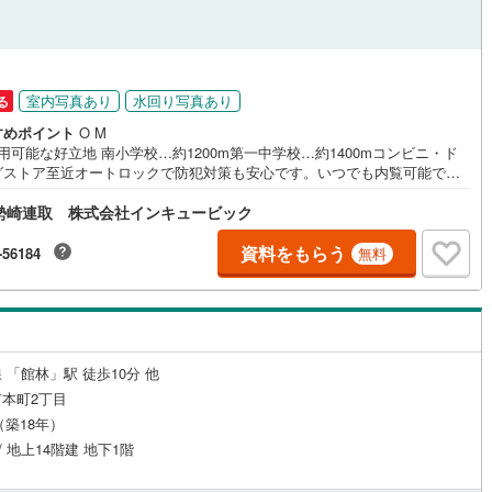
室内写真あり
水回り写真あり
る
すめポイント
O M
用可能な好立地 南小学校…約1200m第一中学校…約1400mコンビニ・ド
グストア至近オートロックで防犯対策も安心です。いつでも内覧可能で
勢崎連取 株式会社インキュービック
資料をもらう
-56184
無料
 「館林」駅 徒歩10分 他
本町2丁目
月（築18年）
/ 地上14階建 地下1階