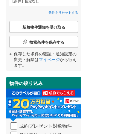
条件
指定なし
利根郡川場村
(
0
)
条件をリセットする
佐波郡玉村町
(
0
)
こ
新着物件通知を受け取る
の
邑楽郡千代田町
(
0
)
宮崎
鹿児島
沖縄
検
2階以上
（
14
）
索
検索条件を保存する
条
件
保存した条件の確認・通知設定の
最上階
（
2
）
で
変更・解除は
マイページ
から行え
通
する
る
条件をリセットする
条件をリセットする
条件をリセットする
条件をリセットする
条件をリセットする
条件をリセットする
ます。
知
を
受
制震構造
（
0
）
物件の絞り込み
け
取
低層マンション（4階建て以
る
下）
（
0
）
・
条
件
を
成約プレゼント対象物件
マ
小学校まで1km以内
（
2
）
イ