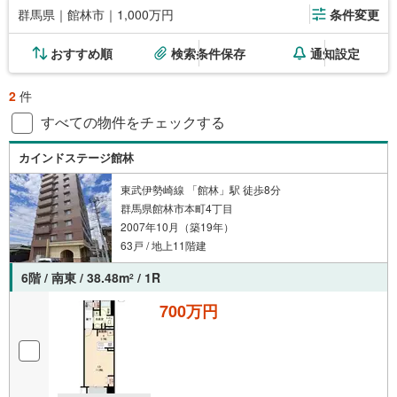
群馬県｜館林市｜1,000万円
条件変更
おすすめ順
検索条件保存
通知設定
2
件
すべての物件をチェックする
カインドステージ館林
東武伊勢崎線 「館林」駅 徒歩8分
群馬県館林市本町4丁目
2007年10月（築19年）
63戸 / 地上11階建
6階 / 南東 / 38.48m
/ 1R
2
700万円