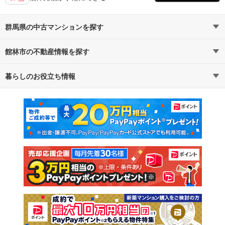
群馬県の中古マンションを探す
館林市の不動産情報を探す
路線・駅から探す
地域から探す
暮らしのお役立ち情報
不動産・住宅
賃貸住宅
通勤・通学時間から探す
地図から探す
マンションカタログ
教えて！住まいの先生
新築マンション
中古マンション
新築一戸建て
中古一戸建て
注文住宅
土地
売却査定