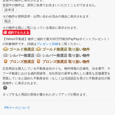
賃貸中の物件は、原則ご自身でお住まいいただくことができません。
請求済
その物件が資料請求・お問い合わせ済みの場合に表示されます。
既読
その物件を既にご覧になっている場合に表示されます。
成約でもらえる
【Yahoo!不動産】物件ご成約で最大20万円相当PayPayポイントプレゼント！
の対象物件です。詳細は
プレゼント詳細
をご覧ください。
ゴールド推奨店
ゴールド推奨店 取り扱い物件
シルバー推奨店
シルバー推奨店 取り扱い物件
ブロンズ推奨店
ブロンズ推奨店 取り扱い物件
広告商品を購入している不動産会社のうち、物件情報の正確性、法令遵守、ヤ
フー不動産における成約実績等、当社所定の基準を満たした優良な店舗運営を
実践していると認めた不動産会社（もしくは当該認定を受けた不動産会社の取
扱物件）に表示されます。
タップすると用語の意味が書かれたポップアップが開きます。
PRマークについて