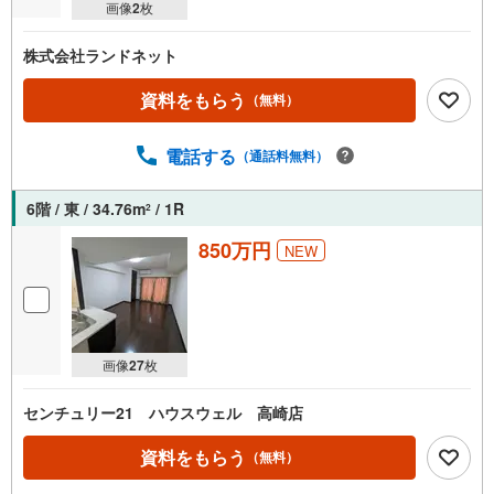
画像
2
枚
株式会社ランドネット
資料をもらう
（無料）
電話する
（通話料無料）
6階 / 東 / 34.76m
/ 1R
2
850万円
NEW
画像
27
枚
センチュリー21 ハウスウェル 高崎店
資料をもらう
（無料）