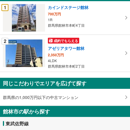
受
1
カインドステージ館林
け
700万円
取
1R
る
群馬県館林市本町4丁目
・
条
2
成約でもらえる
件
アゼリアタワー館林
を
2,350万円
マ
4LDK
イ
群馬県館林市本町2丁目
ペ
ー
ジ
同じこだわりでエリアを広げて探す
に
保
群馬県の1,000万円以下の中古マンション
存
す
館林市の駅から探す
る
東武佐野線