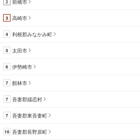
前橋市
2
高崎市
3
利根郡みなかみ町
4
太田市
5
伊勢崎市
6
館林市
7
吾妻郡嬬恋村
7
吾妻郡東吾妻町
7
吾妻郡長野原町
10