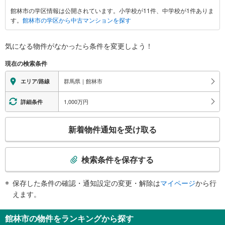
林
館林市の学区情報は公開されています。小学校が11件、中学校が1件ありま
市
す。
館林市の学区から中古マンションを探す
に
関
す
気になる物件がなかったら
条件を変更しよう！
る
現在の検索条件
情
報
群馬県｜館林市
エリア/路線
1,000万円
詳細条件
こ
新着物件通知を受け取る
の
検
索
検索条件を保存する
条
件
保存した条件の確認・通知設定の変更・解除は
マイページ
から行
で
えます。
通
知
館林市の物件をランキングから探す
を