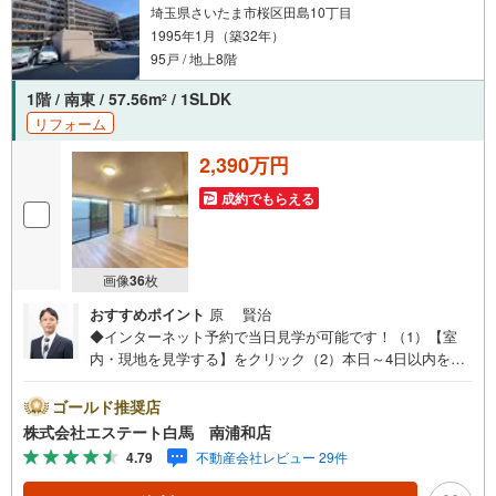
埼玉県さいたま市桜区田島10丁目
1995年1月（築32年）
95戸 / 地上8階
1階 / 南東 / 57.56m
/ 1SLDK
2
リフォーム
2,390万円
成約でもらえる
画像
36
枚
おすすめポイント
原 賢治
◆インターネット予約で当日見学が可能です！（1）【室
内・現地を見学する】をクリック（2）本日～4日以内をご
希望の方は、「ご要望・ご質問欄」にご希望日時をご記入
ください。◆10:00～21:00はお電話でのお問い合わせがス
ゴールド推奨店
ムーズです。●新規リノベーションマンション●専用平面無
株式会社エステート白馬 南浦和店
料駐車場付き●ペットと一緒に暮らせます（細則有）【Yah
4.79
不動産会社レビュー 29件
oo！ 不動産キャンペーン対象店舗です】 当店で物件を成
約するとPayPayボーナスをプレゼント！◆エステート白馬