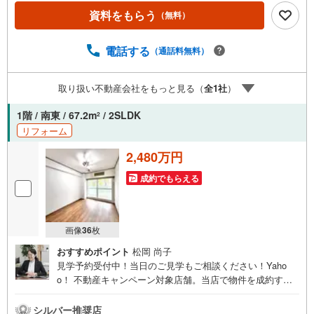
等、家具、家電、引越し費用等おまとめローン（7）永住権
資料をもらう
（無料）
無、持病あり、持ち家残債有でも相談可能●3つの安心サポ
ート●1.営業車にて安全にご案内。お住まい探しに集中して
頂けます。2.FPソフトを使用しマイホーム購入の資金計
電話する
（通話料無料）
画・購入から老後までの人生設計を実施することで暮らし
に安心を提案します。3.どんなに信用のある建築会社でも
取り扱い不動産会社をもっと見る（
全
1
社
）
ご自分の目で確認することは重要ですよね。弊社は特殊機
材を使用してインスペクションを実施します。
1階 / 南東 / 67.2m
/ 2SLDK
2
リフォーム
2,480万円
成約でもらえる
画像
36
枚
おすすめポイント
松岡 尚子
見学予約受付中！当日のご見学もご相談ください！Yaho
o！ 不動産キャンペーン対象店舗。当店で物件を成約する
とPayPayボーナスをプレゼント！「資料をもらう」「見学
予約をする」ボタンからお問い合わせください。【営業時
シルバー推奨店