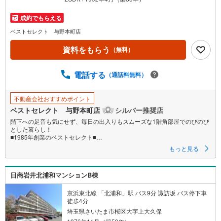
成約でもらえる
ベストセレクト 与野本町店
資料をもらう
（無料）
電話する
（通話料無料）
不動産会社おすすめポイント
ベストセレクト 与野本町店
シルバー推奨店
階下への足音も気にせず、毎日の出入りもスムーズな1階角部屋でのびのび
とした暮らし！
■1985年創業のベストセレクト■
もっと見る
【おすすめPOINT】
■L字型の二面バルコニーは陽当り・通風良好
■リビングと分けて料理の時間に集中できる独立キッチン
日商岩井北浦和マンションB棟
■各居室・廊下・玄関収納付きでスッキリとした住空間
■荷物や趣味が増えても安心の居室としても使える納戸収納
■柔らかくクッション性のある畳はお子様の遊ぶ空間にも良いですね
京浜東北線 「北浦和」駅 バス9分 諏訪坂 バス停下車
徒歩4分
【周辺環境】
埼玉県さいたま市桜区大字上大久保
■「さいたま市立中島小学校」まで徒歩約6分の立地