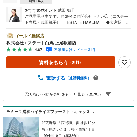
画像
18
枚
おすすめポイント
武田 郷子
ご見学承り中です。お気軽にお問合せ下さい◯（エステー
ト白馬・武田郷子）-----ESTATE HAKUBA-----◆大宮駅、南
浦和駅、東大宮駅、上尾駅など打合せのお店を指定可能！
お車でも電車でもアクセスしやすい店舗です！◆当日のご
ゴールド推奨店
見学もお任せください！お客様のご都合に合わせて鍵の手
株式会社エステート白馬 上尾駅前店
配を致します。◆駅やご自宅への送迎も承ります！ご見学
4.87
不動産会社レビュー 31件
前後にご予定を入れられます。◆FP相談が無料で何度でも
ご利用可能です！客観的な視点から資金計画を検証できま
資料をもらう
（無料）
す。◆年中無休、いつでもお客様の第一歩に即対応しま
す！平日休みの方や夕方以降のご見学も対応可能です。◆
火災保険は団体割引、お引越しは提携割引あり！鍵引渡し
電話する
（通話料無料）
後のスムーズなお引っ越し手順をご説明致します。（自己
紹介）小さなお子様がいらっしゃる方もゆっくりご覧いた
取り扱い不動産会社をもっと見る（
全
7
社
）
だけるようにご見学時の子守のお手伝い、お任せください
ね（エステート白馬・武田郷子）
ラミーユ浦和ハイライズファースト・キャッスル
武蔵野線 「西浦和」駅 徒歩10分
埼玉県さいたま市桜区西堀4丁目
1994年10月（築32年）