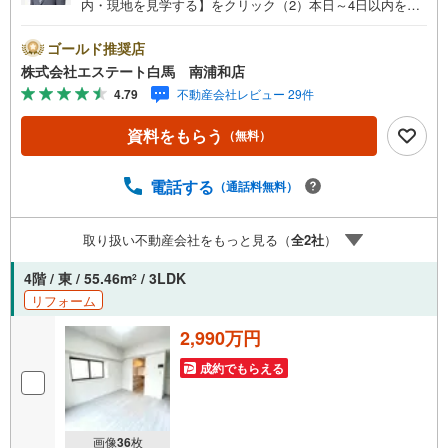
内・現地を見学する】をクリック（2）本日～4日以内をご
希望の方は、「ご要望・ご質問欄」にご希望日時をご記入
ください。◆10:00～21:00はお電話でのお問い合わせがス
ゴールド推奨店
ムーズです。●駅徒歩約9分●フルリフォーム6月末完成予定
株式会社エステート白馬 南浦和店
●全居室収納付き【Yahoo！ 不動産キャンペーン対象店舗
4.79
不動産会社レビュー 29件
です】 当店で物件を成約するとPayPayボーナスをプレゼ
ント！◆エステート白馬の5大サポート◆1.FP相談サポー
資料をもらう
（無料）
ト社外のファイナンシャルプランナーと資金相談が無料2.
設備保証の延長サービス新築住宅は2年、中古住宅は半年の
設備修理サービスが無料で付帯3.注文住宅「白馬の家」高
電話する
（通話料無料）
気密・高断熱のフルオーダー住宅「白馬の家」のご提案可
能4.見学時、建築士同行サービス目視検査やリフォーム費
取り扱い不動産会社をもっと見る（
全
2
社
）
用をお伝えするなどの無料サービス5.お引渡し後もしっか
りサポートCSサポート室がお引渡し後のお悩みもしっかり
4階 / 東 / 55.46m
/ 3LDK
2
サポートします
リフォーム
2,990万円
成約でもらえる
画像
36
枚