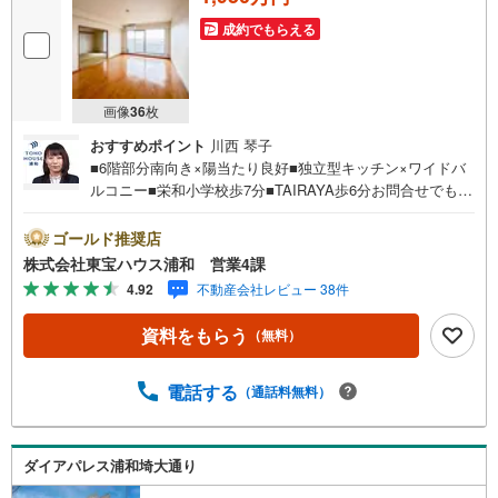
成約でもらえる
画像
36
枚
おすすめポイント
川西 琴子
■6階部分南向き×陽当たり良好■独立型キッチン×ワイドバ
ルコニー■栄和小学校歩7分■TAIRAYA歩6分お問合せでもれ
なく「住宅ローン講座」プレゼント！営業時間:7:00～22:0
0（年中無休）こちらの時間帯はお電話でのお問い合わせが
ゴールド推奨店
スムーズにご案内できますぜひお気軽にご連絡下さい！東
株式会社東宝ハウス浦和 営業4課
宝ハウスライフソリューションズグループ 東宝ハウス浦
4.92
不動産会社レビュー 38件
和 特別提携金利〔一例〕東宝ハウス浦和の住宅ローン■変
動金利全期間引下げプラン⇒住宅ローン金利優遇割の最大
資料をもらう
（無料）
適用《0.89％》と某信用金庫金利1.275％の比較借入金4000
万円返済期間35年の総返済額の差額:303万円※2026年7月末
実行分まで（審査・要件があります）◇TOHO HOUSE CL
電話する
（通話料無料）
UBで生涯の安心をお届け◇東宝ハウスのライフパートナー
が直接ご対応ライフプランニング、かけつけサポート、Clu
b Offプレミアムなど多彩なサービスがございます
ダイアパレス浦和埼大通り