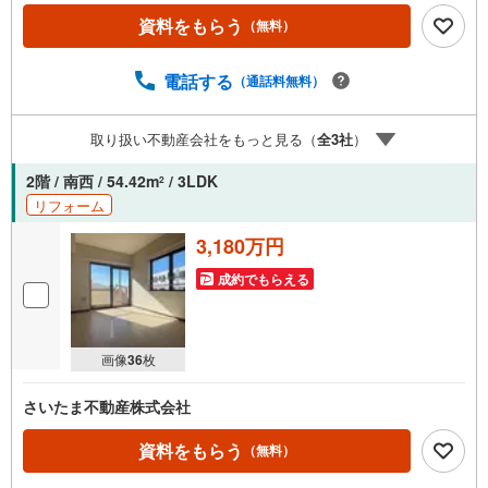
す】 当店で物件を成約するとPayPayボーナスをプレゼン
資料をもらう
（無料）
ト！◆エステート白馬の5大サポート◆1.FP相談サポート
社外のファイナンシャルプランナーと資金相談が無料2.設
備保証の延長サービス新築住宅は2年、中古住宅は半年の設
電話する
（通話料無料）
備修理サービスが無料で付帯3.注文住宅「白馬の家」高気
密・高断熱のフルオーダー住宅「白馬の家」のご提案可能
取り扱い不動産会社をもっと見る（
全
3
社
）
4.見学時、建築士同行サービス目視検査やリフォーム費用
をお伝えするなどの無料サービス5.お引渡し後もしっかり
2階 / 南西 / 54.42m
/ 3LDK
2
サポートCSサポート室がお引渡し後のお悩みもしっかりサ
リフォーム
ポートします
3,180万円
成約でもらえる
画像
36
枚
さいたま不動産株式会社
資料をもらう
（無料）