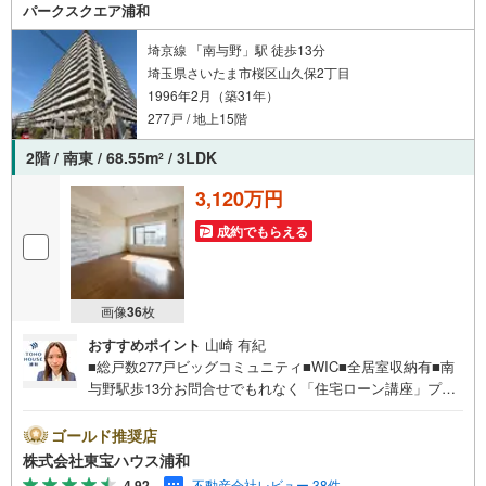
パークスクエア浦和
埼京線 「南与野」駅 徒歩13分
埼玉県さいたま市桜区山久保2丁目
1996年2月（築31年）
277戸 / 地上15階
2階 / 南東 / 68.55m
/ 3LDK
2
3,120万円
成約でもらえる
画像
36
枚
おすすめポイント
山崎 有紀
■総戸数277戸ビッグコミュニティ■WIC■全居室収納有■南
与野駅歩13分お問合せでもれなく「住宅ローン講座」プレ
ゼント！営業時間:7:00～22:00（年中無休）こちらの時間
帯はお電話でのお問い合わせがスムーズにご案内できます
ゴールド推奨店
ぜひお気軽にご連絡下さい！東宝ハウスライフソリューシ
株式会社東宝ハウス浦和
ョンズグループ 東宝ハウス浦和 特別提携金利〔一例〕
4.92
不動産会社レビュー 38件