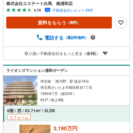
ムーズです。●4階部分南東向き住戸●全居室収納付き●総戸
株式会社エステート白馬 南浦和店
数286戸のビッグコミュニティ【Yahoo！ 不動産キャンペ
4.79
不動産会社レビュー 29件
ーン対象店舗です】 当店で物件を成約するとPayPayボー
ナスをプレゼント！◆エステート白馬の5大サポート◆1.F
資料をもらう
（無料）
P相談サポート社外のファイナンシャルプランナーと資金
相談が無料2.設備保証の延長サービス新築住宅は2年、中古
住宅は半年の設備修理サービスが無料で付帯3.注文住宅
電話する
（通話料無料）
「白馬の家」高気密・高断熱のフルオーダー住宅「白馬の
家」のご提案可能4.見学時、建築士同行サービス目視検査
取り扱い不動産会社をもっと見る（
全
3
社
）
やリフォーム費用をお伝えするなどの無料サービス5.お引
渡し後もしっかりサポートCSサポート室がお引渡し後のお
悩みもしっかりサポートします
ライオンズマンション浦和ガーデン
埼京線 「南与野」駅 徒歩18分
埼玉県さいたま市桜区町谷1丁目
1995年7月（築32年）
65戸 / 地上9階
6階 / 西 / 63.71m
/ 3LDK
2
リフォーム
3,190万円