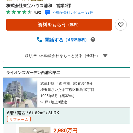
お電話でのお問い合わせがスムーズにご案内できますぜひ
株式会社東宝ハウス浦和 営業2課
お気軽にご連絡下さい！東宝ハウスライフソリューション
4.92
不動産会社レビュー 38件
ズグループ 東宝ハウス浦和 特別提携金利〔一例〕東宝
ハウス浦和の住宅ローン■変動金利全期間引下げプラン⇒住
資料をもらう
（無料）
宅ローン金利優遇割の最大適用《0.89％》と某信用金庫金
利1.275％の比較借入金4000万円返済期間35年の総返済額
の差額:303万円※2026年7月末実行分まで（審査・要件があ
電話する
（通話料無料）
ります）◇TOHO HOUSE CLUBで生涯の安心をお届け◇東
宝ハウスのライフパートナーが直接ご対応ライフプランニ
取り扱い不動産会社をもっと見る（
全
2
社
）
ング、かけつけサポート、Club Offプレミアムなど多彩なサ
ービスがございます
ライオンズガーデン西浦和第二
武蔵野線 「西浦和」駅 徒歩10分
埼玉県さいたま市桜区田島10丁目
1995年8月（築32年）
98戸 / 地上9階建
6階 / 南西 / 61.82m
/ 3LDK
2
リフォーム
2,980万円