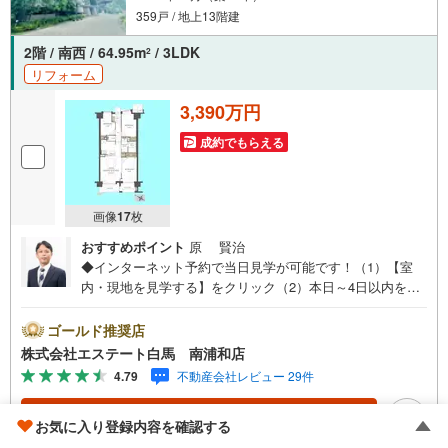
359戸 / 地上13階建
2階 / 南西 / 64.95m
/ 3LDK
2
リフォーム
3,390万円
成約でもらえる
画像
17
枚
おすすめポイント
原 賢治
◆インターネット予約で当日見学が可能です！（1）【室
内・現地を見学する】をクリック（2）本日～4日以内をご
希望の方は、「ご要望・ご質問欄」にご希望日時をご記入
ください。◆10:00～21:00はお電話でのお問い合わせがス
ゴールド推奨店
ムーズです。●2階部分南西向き住戸●新規リノベーション
株式会社エステート白馬 南浦和店
マンション●ペットと一緒に暮らせます（細則有）【Yaho
4.79
不動産会社レビュー 29件
o！ 不動産キャンペーン対象店舗です】 当店で物件を成
約するとPayPayボーナスをプレゼント！◆エステート白馬
資料をもらう
（無料）
お気に入り登録内容を確認する
の5大サポート◆1.FP相談サポート社外のファイナンシャ
ルプランナーと資金相談が無料2.設備保証の延長サービス