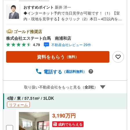
おすすめポイント
新井 洋一
◆インターネット予約で当日見学が可能です！（1）【室
内・現地を見学する】をクリック（2）本日～4日以内をご
希望の方は、「ご要望・ご質問欄」にご希望日時をご記入
ください。◆10:00～21:00はお電話でのお問い合わせがス
ゴールド推奨店
ムーズです。●駅徒歩約9分●フルリフォーム6月末完成予定
株式会社エステート白馬 南浦和店
●全居室収納付き【Yahoo！ 不動産キャンペーン対象店舗
4.79
不動産会社レビュー 29件
です】 当店で物件を成約するとPayPayボーナスをプレゼ
ント！◆エステート白馬の5大サポート◆1.FP相談サポー
資料をもらう
（無料）
ト社外のファイナンシャルプランナーと資金相談が無料2.
設備保証の延長サービス新築住宅は2年、中古住宅は半年の
設備修理サービスが無料で付帯3.注文住宅「白馬の家」高
電話する
（通話料無料）
気密・高断熱のフルオーダー住宅「白馬の家」のご提案可
能4.見学時、建築士同行サービス目視検査やリフォーム費
取り扱い不動産会社をもっと見る（
全
2
社
）
用をお伝えするなどの無料サービス5.お引渡し後もしっか
りサポートCSサポート室がお引渡し後のお悩みもしっかり
4階 / 東 / 57.51m
/ 3LDK
2
サポートします
リフォーム
3,190万円
成約でもらえる