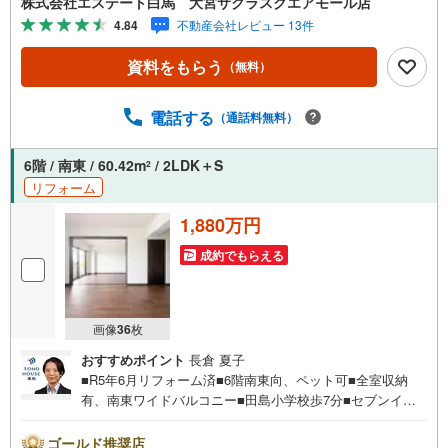
株式会社エステート白馬 大宮サクラスクエアモール店
い合わせが集中するため、お早めにお電話ください。「室
4.84
不動産会社レビュー 13件
内・現地を見学する」ボタンよりご予約いただくとご見学
がスムーズです。【エステート白馬 大宮サクラスクエアモ
資料をもらう
（無料）
ール店】・提携FPへの無料個別相談サービス外部のファイ
ナンシャルプランナーへの無料個別相談サービスや、講師
を招いての無料マイホームセミナーなども主催しており、
電話する
（通話料無料）
大変ご好評頂いております。・不動産の調査、契約、住宅
ローン、引渡しまで安全安心な取引を一括サポートまた、
6階 / 南東 / 60.42m
/ 2LDK＋S
2
白馬グループ各社（白馬建設、大和建設、白馬メディケア
リフォーム
サービス）と連携したプラスアップサポートで住まい探し
から引越し後のバックアップまでご相談頂けます。
1,880万円
成約でもらえる
画像
36
枚
おすすめポイント
長倉 夏子
■R5年6月リフォーム済■6階南東向、ペット可■全室収納
有、南東ワイドバルコニー■田島小学校歩7分■セブンイレ
ブン歩4分お問合せでもれなく「住宅ローン講座」プレゼン
ト！営業時間:7:00～22:00（年中無休）こちらの時間帯は
ゴールド推奨店