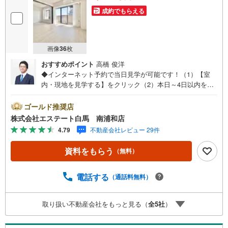
成約でもらえる
画像
36
枚
おすすめポイント
高橋 俊洋
◆インターネット予約で当日見学が可能です！（1）【室
内・現地を見学する】をクリック（2）本日～4日以内をご
希望の方は、「ご要望・ご質問欄」にご希望日時をご記入
ください。◆10:00～21:00はお電話でのお問い合わせがス
ゴールド推奨店
ムーズです。●2026年3月リフォーム完了●全居室収納付き●
株式会社エステート白馬 南浦和店
小・中学校徒歩5分圏内【Yahoo！ 不動産キャンペーン対象
4.79
不動産会社レビュー 29件
店舗です】 当店で物件を成約するとPayPayボーナスをプ
レゼント！◆エステート白馬の5大サポート◆1.FP相談サ
資料をもらう
（無料）
ポート社外のファイナンシャルプランナーと資金相談が無
料2.設備保証の延長サービス新築住宅は2年、中古住宅は半
年の設備修理サービスが無料で付帯3.注文住宅「白馬の
電話する
（通話料無料）
家」高気密・高断熱のフルオーダー住宅「白馬の家」のご
提案可能4.見学時、建築士同行サービス目視検査やリフォ
取り扱い不動産会社をもっと見る（
全
5
社
）
ーム費用をお伝えするなどの無料サービス5.お引渡し後も
しっかりサポートCSサポート室がお引渡し後のお悩みもし
っかりサポートします