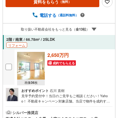
資料をもらう
（無料）
の5大サポート◆1.FP相談サポート社外のファイナンシャ
ルプランナーと資金相談が無料2.設備保証の延長サービス
新築住宅は2年、中古住宅は半年の設備修理サービスが無料
電話する
（通話料無料）
で付帯3.注文住宅「白馬の家」高気密・高断熱のフルオー
ダー住宅「白馬の家」のご提案可能4.見学時、建築士同行
取り扱い不動産会社をもっと見る（
全
13
社
）
サービス目視検査やリフォーム費用をお伝えするなどの無
料サービス5.お引渡し後もしっかりサポートCSサポート室
2階 / 南東 / 66.78m
/ 2SLDK
2
がお引渡し後のお悩みもしっかりサポートします
リフォーム
2,650万円
成約でもらえる
画像
36
枚
おすすめポイント
石川 直樹
見学予約受付中！当日のご見学もご相談ください！Yaho
o！ 不動産キャンペーン対象店舗。当店で物件を成約する
とPayPayボーナスをプレゼント！「資料をもらう」「見学
予約をする」ボタンからお問い合わせください。【営業時
シルバー推奨店
間 9:30～19:00】（年末年始除く）・人気物件には特に問