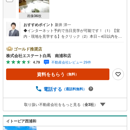
画像
36
枚
おすすめポイント
新井 洋一
◆インターネット予約で当日見学が可能です！（1）【室
内・現地を見学する】をクリック（2）本日～4日以内をご
希望の方は、「ご要望・ご質問欄」にご希望日時をご記入
ください。◆10:00～21:00はお電話でのお問い合わせがス
ゴールド推奨店
ムーズです。●駅徒歩約9分●角部屋●フルリフォーム6月末
株式会社エステート白馬 南浦和店
完成予定【Yahoo！ 不動産キャンペーン対象店舗です】
4.79
不動産会社レビュー 29件
当店で物件を成約するとPayPayボーナスをプレゼント！◆
エステート白馬の5大サポート◆1.FP相談サポート社外の
資料をもらう
（無料）
ファイナンシャルプランナーと資金相談が無料2.設備保証
の延長サービス新築住宅は2年、中古住宅は半年の設備修理
サービスが無料で付帯3.注文住宅「白馬の家」高気密・高
電話する
（通話料無料）
断熱のフルオーダー住宅「白馬の家」のご提案可能4.見学
時、建築士同行サービス目視検査やリフォーム費用をお伝
取り扱い不動産会社をもっと見る（
全
3
社
）
えするなどの無料サービス5.お引渡し後もしっかりサポー
トCSサポート室がお引渡し後のお悩みもしっかりサポート
します
イトーピア西浦和