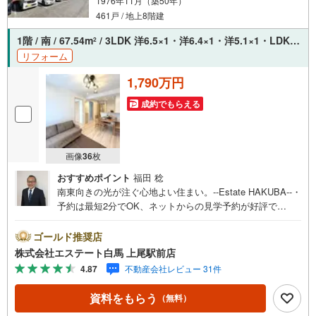
1976年11月（築50年）
■「スギ薬局南元宿店」徒歩約5分。日々のお買い物の負担も軽減
■「中元公園」徒歩約2分。晴れの日には遊びに行くのも良いですね
461戸 / 地上8階建
■近くにあると便利な「ローソンさいたま町谷一丁目店」まで徒歩約5分
1階 / 南 / 67.54m
/ 3LDK 洋6.5×1・洋6.4×1・洋5.1×1・LDK13.7×1
2
【お電話でのご予約のほうがスムーズにご対応できます】
リフォーム
内覧は10:00～18:00まで可能です（それ以外の時間帯もご相談くださ
い！）
1,790万円
●見学のご希望はインターネットでの予約も可能です●
［室内・現地を見学する］ボタンをクリック！
成約でもらえる
当日の見学も受付ておりますのでお気軽にご相談下さい
画像
36
枚
おすすめポイント
福田 稔
南東向きの光が注ぐ心地よい住まい。--Estate HAKUBA--・
予約は最短2分でOK、ネットからの見学予約が好評で
す。・南東向きのバルコニー。朝の光が心地よく届きま
す。・1階部分の住戸です。階段の移動がなく生活もスムー
ゴールド推奨店
ズ。・西部総合病院まで約350m。もしもの時も安心で
株式会社エステート白馬 上尾駅前店
す。・宅配ボックス完備。荷物の受取りも時間を気にせず
4.87
不動産会社レビュー 31件
楽々。・【リノベーション内容（2026年3月完了）】・浴
室、キッチン、トイレ、洗面、給湯器、内装全面。・水回
資料をもらう
（無料）
り設備を一新。Public Relations ----◇弊社は中古設備にも