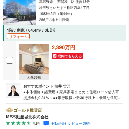
武蔵野線 「西浦和」駅 徒歩13分
埼玉県さいたま市桜区西堀4丁目
1983年3月（築44年）
286戸 / 地上11階建
1階 / 南東 / 64.4m
/ 3LDK
2
リフォーム
2,390万円
成約でもらえる
画像
36
枚
おすすめポイント
桜井 雪乃
●本体価格＋諸費用＋家具家電まとめて住宅ローン借入可！
提携金利0.81％～●●銀行取扱い数30行以上～最適な住宅ロ
ーンをご提案します～●以下の条件でも審査を通した実績が
多数ございます！（1）勤続年数1ヶ月（2）自己資金0円
ゴールド推奨店
（3）産休/育休/契約社員/派遣社員/アルバイト/パート/独
ME不動産城北株式会社
身/自営業/経営者（4）延滞、滞納、個信アウト対応可
4.94
不動産会社レビュー 36件
（5）収入合算や親子ローン（6）金融機関の借入まとめ