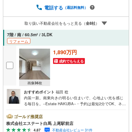
修理サービスを無料で付保します。◇ワンストップでご対
応可能な体制でお待ちしてます。◇提携FPへの無料個別相
電話する
（通話料無料）
談サービスが好評です。◎水回り設備を一新したリノベー
ション物件。350m先に病院があり、万一の際も心強い住環
取り扱い不動産会社をもっと見る（
全
8
社
）
境が整っています。
7階 / 南 / 60.5m
/ 3LDK
2
リフォーム
1,890万円
成約でもらえる
画像
36
枚
おすすめポイント
福田 稔
内装一新。南東向きの明るい住まいで、心地よい光を感じ
る毎日を。--Estate HAKUBA--・予約は最短2分でOK、ネッ
トからの見学予約が好評です。・西部総合病院まで約350
m。家族の健康を見守る心強い立地。・エレベーター停止
ゴールド推奨店
階につき、重い荷物がある日も移動が快適。【リフォーム
株式会社エステート白馬 上尾駅前店
内容（2026年1月完了）】・キッチン、浴室、洗面、トイ
4.87
不動産会社レビュー 31件