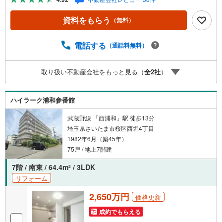
東宝ハウス浦和の住宅ローン■変動金利全期間引下げプラン
⇒住宅ローン金利優遇割の最大適用《0.89％》と某信用金
資料をもらう
（無料）
庫金利1.275％の比較借入金4000万円返済期間35年の総返
済額の差額:303万円※2026年7月末実行分まで（審査・要件
があります）◇TOHO HOUSE CLUBで生涯の安心をお届け
電話する
（通話料無料）
◇東宝ハウスのライフパートナーが直接ご対応ライフプラ
ンニング、かけつけサポート、Club Offプレミアムなど多彩
取り扱い不動産会社をもっと見る（
全
2
社
）
なサービスがございます
ハイラーク浦和参番館
武蔵野線 「西浦和」駅 徒歩13分
埼玉県さいたま市桜区西堀4丁目
1982年6月（築45年）
75戸 / 地上7階建
7階 / 南東 / 64.4m
/ 3LDK
2
リフォーム
2,650万円
価格更新
成約でもらえる