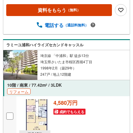
限り後日郵送）2.未公開の物件情報をご紹介3.不動産ご購
入、ご売却、太陽光発電システムご検討中のお客様、ご紹
資料をもらう
（無料）
介でもれなくQUOカード3、000円分プレゼント更にご紹介
のお客様が弊社仲介にてご契約頂くと、1万円から最大10万
円のご紹介料をお支払いさせて頂きます！詳しくはスタッ
電話する
（通話料無料）
フ迄■県内有数の大型店舗1.店舗敷地内に大型駐車場完備、
マイカーでも安心！2.チャイルドスペース、授乳室、ベビ
ーベッド完備3.他にもファミリーに優しい『あったら良い
ラミーユ浦和ハイライズセカンドキャッスル
な』がここにある！ミルク用浄水サーバー、紙おむつ、ア
メニティ、大型個室2部屋、各ブースモニター等
埼京線 「中浦和」駅 徒歩13分
埼玉県さいたま市桜区西堀4丁目
1998年2月（築29年）
247戸 / 地上12階建
10階 / 南東 / 77.42m
/ 3LDK
2
リフォーム
4,580万円
成約でもらえる