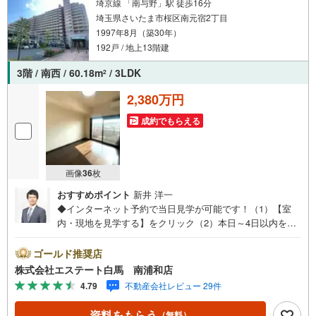
埼京線 「南与野」駅 徒歩16分
埼玉県さいたま市桜区南元宿2丁目
1997年8月（築30年）
192戸 / 地上13階建
3階 / 南西 / 60.18m
/ 3LDK
2
2,380万円
成約でもらえる
画像
36
枚
おすすめポイント
新井 洋一
◆インターネット予約で当日見学が可能です！（1）【室
内・現地を見学する】をクリック（2）本日～4日以内をご
希望の方は、「ご要望・ご質問欄」にご希望日時をご記入
ください。◆10:00～21:00はお電話でのお問い合わせがス
ゴールド推奨店
ムーズです。●総戸数192戸のビックコミュニティ●人気の
株式会社エステート白馬 南浦和店
対面キッチン●南西向き3LDK【Yahoo！ 不動産キャンペー
4.79
不動産会社レビュー 29件
ン対象店舗です】 当店で物件を成約するとPayPayボーナ
スをプレゼント！◆エステート白馬の5大サポート◆1.FP
資料をもらう
（無料）