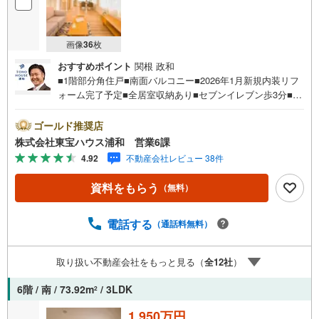
画像
36
枚
おすすめポイント
関根 政和
■1階部分角住戸■南面バルコニー■2026年1月新規内装リフ
ォーム完了予定■全居室収納あり■セブンイレブン歩3分■エ
コスTAIRAYA歩7分お問合せでもれなく「住宅ローン講
座」プレゼント！営業時間:7:00～22:00（年中無休）こち
ゴールド推奨店
らの時間帯はお電話でのお問い合わせがスムーズにご案内
株式会社東宝ハウス浦和 営業6課
できますぜひお気軽にご連絡下さい！東宝ハウスライフソ
4.92
不動産会社レビュー 38件
リューションズグループ 東宝ハウス浦和 特別提携金利
〔一例〕東宝ハウス浦和の住宅ローン■変動金利全期間引下
資料をもらう
（無料）
げプラン⇒住宅ローン金利優遇割の最大適用《0.89％》と
某信用金庫金利1.275％の比較借入金4000万円返済期間35
年の総返済額の差額:303万円※2026年7月末実行分まで（審
電話する
（通話料無料）
査・要件があります）◇TOHO HOUSE CLUBで生涯の安心
をお届け◇東宝ハウスのライフパートナーが直接ご対応ラ
取り扱い不動産会社をもっと見る（
全
12
社
）
イフプランニング、かけつけサポート、Club Offプレミアム
など多彩なサ…
6階 / 南 / 73.92m
/ 3LDK
2
1,950万円