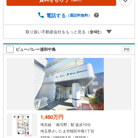
相談サポート社外のファイナンシャルプランナーと資金相
談が無料2.設備保証の延長サービス新築住宅は2年、中古住
宅は半年の設備修理サービスが無料で付帯3.注文住宅「白
電話する
（通話料無料）
馬の家」高気密・高断熱のフルオーダー住宅「白馬の家」
のご提案可能4.見学時、建築士同行サービス目視検査やリ
取り扱い不動産会社をもっと見る（
全
4
社
）
フォーム費用をお伝えするなどの無料サービス5.お引渡し
後もしっかりサポートCSサポート室がお引渡し後のお悩み
もしっかりサポートします
ビューパレー浦和中島
PR
1,480万円
埼京線 「南与野」駅 徒歩10分
埼玉県さいたま市桜区中島1丁目
2SDK / 1992年4月（築35年）