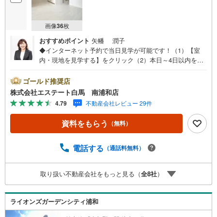
画像
36
枚
おすすめポイント
矢幡 潤子
◆インターネット予約で当日見学が可能です！（1）【室
内・現地を見学する】をクリック（2）本日～4日以内をご
希望の方は、「ご要望・ご質問欄」にご希望日時をご記入
ください。◆10:00～21:00はお電話でのお問い合わせがス
ゴールド推奨店
ムーズです。●7階建て最上階南東向き住戸●新規リノベー
株式会社エステート白馬 南浦和店
ションマンション●食洗器や浴室乾燥機など充実の設備【Y
4.79
不動産会社レビュー 29件
ahoo！ 不動産キャンペーン対象店舗です】 当店で物件を
成約するとPayPayボーナスをプレゼント！◆エステート白
資料をもらう
（無料）
馬の5大サポート◆1.FP相談サポート社外のファイナンシ
ャルプランナーと資金相談が無料2.設備保証の延長サービ
ス新築住宅は2年、中古住宅は半年の設備修理サービスが無
電話する
（通話料無料）
料で付帯3.注文住宅「白馬の家」高気密・高断熱のフルオ
ーダー住宅「白馬の家」のご提案可能4.見学時、建築士同
取り扱い不動産会社をもっと見る（
全
8
社
）
行サービス目視検査やリフォーム費用をお伝えするなどの
無料サービス5.お引渡し後もしっかりサポートCSサポート
室がお引渡し後のお悩みもしっかりサポートします
ライオンズガーデンシティ浦和