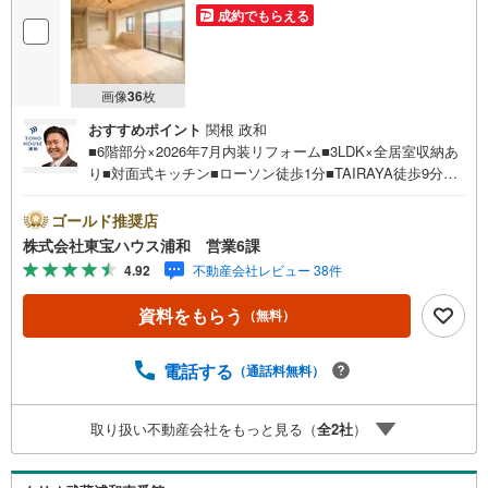
成約でもらえる
画像
36
枚
おすすめポイント
関根 政和
■6階部分×2026年7月内装リフォーム■3LDK×全居室収納あ
り■対面式キッチン■ローソン徒歩1分■TAIRAYA徒歩9分営
業時間:7:00～22:00（年中無休）こちらの時間帯はお電話
でのお問い合わせがスムーズにご案内できますぜひお気軽
ゴールド推奨店
にご連絡下さい！東宝ハウスライフソリューションズグル
株式会社東宝ハウス浦和 営業6課
ープ 東宝ハウス浦和 特別提携金利〔一例〕東宝ハウス
4.92
不動産会社レビュー 38件
浦和の住宅ローン■変動金利全期間引下げプラン⇒住宅ロー
ン金利優遇割の最大適用《0.89％》と某信用金庫金利1.27
資料をもらう
（無料）
5％の比較借入金4000万円返済期間35年の総返済額の差額:3
03万円※2026年7月末実行分まで（審査・要件があります）
◇TOHO HOUSE CLUBで生涯の安心をお届け◇東宝ハウス
電話する
（通話料無料）
のライフパートナーが直接ご対応ライフプランニング、か
けつけサポート、Club Offプレミアムなど多彩なサービスが
取り扱い不動産会社をもっと見る（
全
2
社
）
ございます