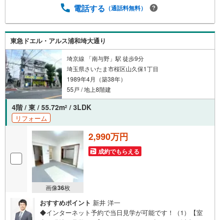
電話する
（通話料無料）
東急ドエル・アルス浦和埼大通り
埼京線 「南与野」駅 徒歩9分
埼玉県さいたま市桜区山久保1丁目
1989年4月（築38年）
55戸 / 地上8階建
4階 / 東 / 55.72m
/ 3LDK
2
リフォーム
2,990万円
成約でもらえる
画像
36
枚
おすすめポイント
新井 洋一
◆インターネット予約で当日見学が可能です！（1）【室