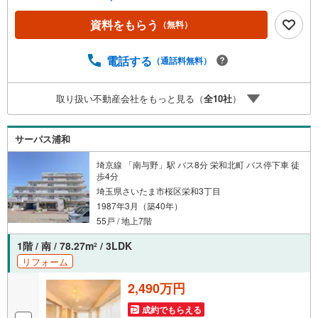
レ交換。給排水管も更新済み。・全室クロスと床を張替。
清掃も終え、すぐの新生活が可能です。Public Relations ---
資料をもらう
（無料）
-◇弊社は中古設備にも修理サービスを無料で付保します。
◇リフォームもグループ会社と連携してお客様をご支援。
◇ワンストップでご対応可能な体制でお待ちしてます。◇
電話する
（通話料無料）
提携FPへの無料個別相談サービスが好評です。水回り含め
一新された住まいで新生活を。約350mに病院があり、万一
取り扱い不動産会社をもっと見る（
全
10
社
）
の際も心強い環境が整っています。
サーパス浦和
埼京線 「南与野」駅 バス8分 栄和北町 バス停下車 徒
歩4分
埼玉県さいたま市桜区栄和3丁目
1987年3月（築40年）
55戸 / 地上7階
1階 / 南 / 78.27m
/ 3LDK
2
リフォーム
2,490万円
成約でもらえる