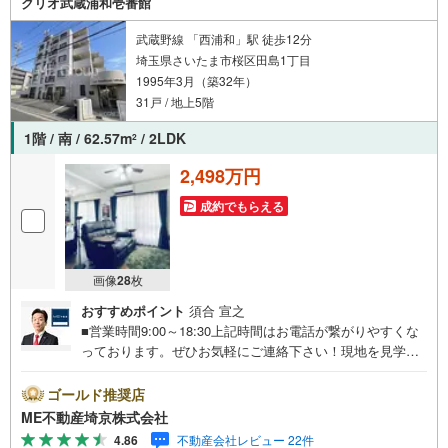
クリオ武蔵浦和壱番館
武蔵野線 「西浦和」駅 徒歩12分
埼玉県さいたま市桜区田島1丁目
1995年3月（築32年）
31戸 / 地上5階
1階 / 南 / 62.57m
/ 2LDK
2
2,498万円
成約でもらえる
画像
28
枚
おすすめポイント
須合 宣之
■営業時間9:00～18:30上記時間はお電話が繋がりやすくな
っております。ぜひお気軽にご連絡下さい！現地を見学さ
れる場合は「室内・現地を見学する（無料）」ボタンより
ご希望の日時をご記入いただけますとスムーズにご案内が
ゴールド推奨店
可能です。■ご来店特典1.ご見学、ご来店後にアンケート記
ME不動産埼京株式会社
入でもれなく3、000円のQUOカードプレゼント（1組様1回
4.86
不動産会社レビュー 22件