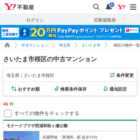
Yahoo!不動産
検索
通知
i
ログイン
ID新規取得
中古マンション
埼玉県
さいたま市
桜区の物件一覧
さいたま市桜区の中古マンション
埼玉県｜さいたま市桜区
条件変更
おすすめ順
検索条件保存
通知設定
46
件
すべての物件をチェックする
モナークプラザ西浦和秋ヶ瀬公園
武蔵野線 「西浦和」駅 徒歩10分