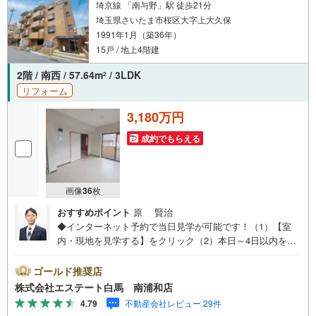
埼京線 「南与野」駅 徒歩21分
埼玉県さいたま市桜区大字上大久保
1991年1月（築36年）
15戸 / 地上4階建
2階 / 南西 / 57.64m
/ 3LDK
2
リフォーム
3,180万円
成約でもらえる
画像
36
枚
おすすめポイント
原 賢治
◆インターネット予約で当日見学が可能です！（1）【室
内・現地を見学する】をクリック（2）本日～4日以内をご
希望の方は、「ご要望・ご質問欄」にご希望日時をご記入
ください。◆10:00～21:00はお電話でのお問い合わせがス
ゴールド推奨店
ムーズです。●リフォーム済●2階部分南西向き角住戸●二面
株式会社エステート白馬 南浦和店
バルコニー●お仕事帰りや隙間時間などご都合にあわせてご
4.79
不動産会社レビュー 29件
案内致します【Yahoo！ 不動産キャンペーン対象店舗で