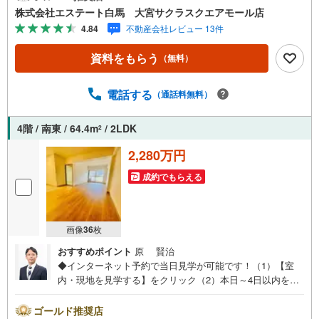
間 9:30～19:00】（年末年始除く）・人気物件には特に問
株式会社エステート白馬 大宮サクラスクエアモール店
い合わせが集中するため、お早めにお電話ください。「室
4.84
不動産会社レビュー 13件
内・現地を見学する」ボタンよりご予約いただくとご見学
がスムーズです。【エステート白馬 大宮サクラスクエアモ
資料をもらう
（無料）
ール店】・提携FPへの無料個別相談サービス外部のファイ
ナンシャルプランナーへの無料個別相談サービスや、講師
を招いての無料マイホームセミナーなども主催しており、
電話する
（通話料無料）
大変ご好評頂いております。・不動産の調査、契約、住宅
ローン、引渡しまで安全安心な取引を一括サポートまた、
4階 / 南東 / 64.4m
/ 2LDK
2
白馬グループ各社（白馬建設、大和建設、白馬メディケア
サービス）と連携したプラスアップサポートで住まい探し
2,280万円
から引越し後のバックアップまでご相談頂けます。
成約でもらえる
画像
36
枚
おすすめポイント
原 賢治
◆インターネット予約で当日見学が可能です！（1）【室
内・現地を見学する】をクリック（2）本日～4日以内をご
希望の方は、「ご要望・ご質問欄」にご希望日時をご記入
ください。◆10:00～21:00はお電話でのお問い合わせがス
ゴールド推奨店