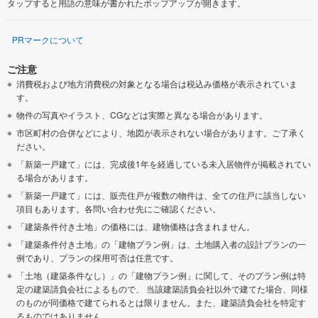
タップすると用語の意味が書かれたポップアップが開きます。
PRマークについて
ご注意
消費税および地方消費税の対象となる場合は税込み価格が表示されていま
す。
物件の写真やイラスト、CGなどは実際と異なる場合があります。
市区町村の合併などにより、地図が表示されない場合があります。ご了承く
ださい。
「新築一戸建て」には、完成後1年を経過している未入居物件が掲載されてい
る場合があります。
「新築一戸建て」には、販売住戸が複数の物件は、全ての住戸に該当しない
項目もあります。各問い合わせ先にご確認ください。
「建築条件付き土地」の価格には、建物価格は含まれません。
「建築条件付き土地」の「建物プラン例」は、土地購入者の設計プランの一
例であり、プランの採用可否は任意です。
「土地（建築条件なし）」の「建物プラン例」に関して、そのプラン例は特
定の建築請負会社によるもので、 当該建築請負会社以外で建てた場合、同様
のものが同価格で建てられるとは限りません。また、建築請負会社を特定す
るものではありません。