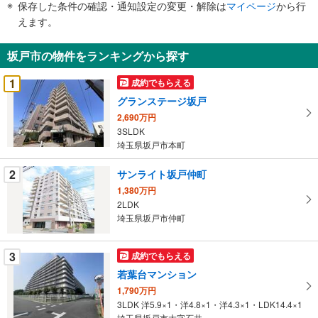
保存した条件の確認・通知設定の変更・解除は
マイページ
から行
で
えます。
通
知
坂戸市の物件をランキングから探す
を
受
1
成約でもらえる
け
グランステージ坂戸
取
2,690万円
る
3SLDK
・
埼玉県坂戸市本町
条
件
2
サンライト坂戸仲町
を
1,380万円
マ
2LDK
イ
埼玉県坂戸市仲町
ペ
ー
3
成約でもらえる
ジ
若葉台マンション
に
1,790万円
保
3LDK 洋5.9×1・洋4.8×1・洋4.3×1・LDK14.4×1
存
埼玉県坂戸市大字石井