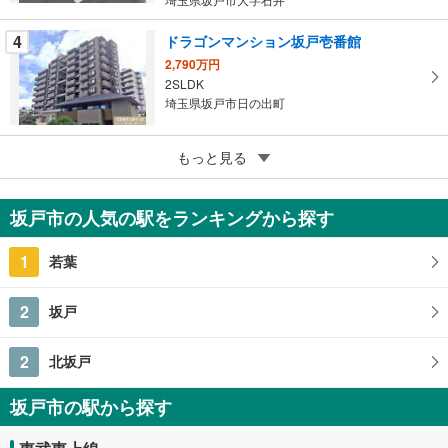
す
る
4
ドラゴンマンション坂戸壱番館
2,790万円
2SLDK
埼玉県坂戸市日の出町
5
もっと見る
成約でもらえる
コスモ坂戸
1,480万円
坂戸市の人気の駅をランキングから探す
3LDK
埼玉県坂戸市本町
1
若葉
2
坂戸
2
北坂戸
坂戸市の駅から探す