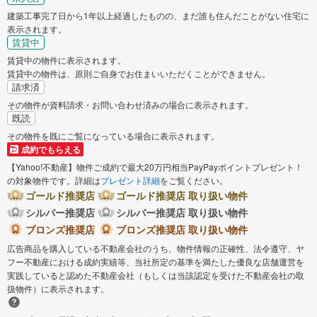
建築工事完了日から1年以上経過したものの、まだ誰も住んだことがない住宅に
表示されます。
賃貸中
賃貸中の物件に表示されます。
賃貸中の物件は、原則ご自身でお住まいいただくことができません。
請求済
その物件が資料請求・お問い合わせ済みの場合に表示されます。
既読
その物件を既にご覧になっている場合に表示されます。
成約でもらえる
【Yahoo!不動産】物件ご成約で最大20万円相当PayPayポイントプレゼント！
の対象物件です。詳細は
プレゼント詳細
をご覧ください。
ゴールド推奨店
ゴールド推奨店 取り扱い物件
シルバー推奨店
シルバー推奨店 取り扱い物件
ブロンズ推奨店
ブロンズ推奨店 取り扱い物件
広告商品を購入している不動産会社のうち、物件情報の正確性、法令遵守、ヤ
フー不動産における成約実績等、当社所定の基準を満たした優良な店舗運営を
実践していると認めた不動産会社（もしくは当該認定を受けた不動産会社の取
扱物件）に表示されます。