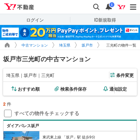
Yahoo!不動産
検索
通知
i
ログイン
ID新規取得
中古マンション
埼玉県
坂戸市
三光町の物件一覧
坂戸市三光町の中古マンション
埼玉県｜坂戸市｜三光町
条件変更
おすすめ順
検索条件保存
通知設定
2
件
すべての物件をチェックする
ダイアパレス坂戸
東武東上線 「坂戸」駅 徒歩9分