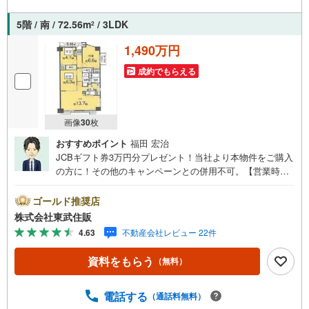
たいと言って頂けるよう、毎日掃除を頑張ります！
5階 / 南 / 72.56m
/ 3LDK
2
1,490万円
成約でもらえる
画像
30
枚
おすすめポイント
福田 宏治
JCBギフト券3万円分プレゼント！当社より本物件をご購入
の方に！その他のキャンペーンとの併用不可。【営業時
間 10:00～18:00】この時間帯はお電話でのお問い合わせ
がスムーズです。住み替えをご希望の方は自社買取保証付
ゴールド推奨店
売却プランがございます。お気軽にお問い合わせくださ
株式会社東武住販
い。●坂戸駅徒歩9分●角住戸●住環境良好●オートロック◇
4.63
不動産会社レビュー 22件
当社の強みは（1）リフォーム（当社でも再販事業を行って
いる為、お客様に最適なプランをご提供できます。）（2）
資料をもらう
（無料）
注文住宅のご紹介（提携ハウスメーカー7社を保有しており
ますので、ご予算・ご希望に合ったプランをご紹介できま
す。）◇住まいに関する不動産情報を豊富に取り揃えてお
電話する
（通話料無料）
ります。またリフォームの相談も承ります。◇インターネ