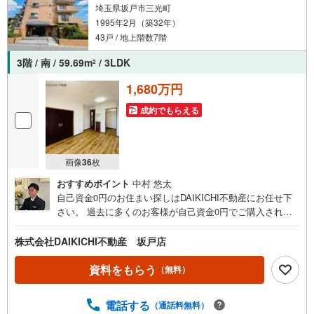
埼玉県坂戸市三光町
1995年2月（築32年）
43戸 / 地上階数7階
3階 / 南 / 59.69m
/ 3LDK
2
1,680万円
成約でもらえる
画像
36
枚
おすすめポイント
中村 悠太
自己資金0円のお住まい探しはDAIKICHI不動産にお任せ下
さい。 過去に多くのお客様が自己資金0円でご購入されて
います。 金利の安いこんな時代。 フルローンも問題なしで
す。物件情報の多さが弊社の強みです。 お客様のご希望条
株式会社DAIKICHI不動産 坂戸店
件をお伺いし、夢を叶えられるように全力で物件探しを行
います。 より細かくご希望条件をお聞かせください。 DAI
資料をもらう
（無料）
KICHI不動産がお力になります。店内にはキッズスペース
がございます。 お子様が飽きないよう任天堂SwitchやiPad
電話する
（通話料無料）
を常備しています。お子様にもまたDAIKICHI不動産に行き