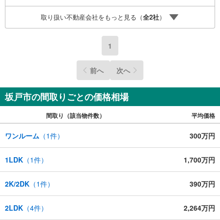
ット予約で当日現地見学が可能です（1）［室内・現地を見
取り扱い不動産会社をもっと見る（
全
2
社
）
学する］をクリック（2）本日～4日以内をご希望の方は
「ご要望・ご質問欄」に希望日時をご記入ください！
1
前へ
次へ
坂戸市の間取りごとの価格相場
間取り（該当物件数）
平均価格
ワンルーム
（
1
件）
300万円
1LDK
（
1
件）
1,700万円
2K/2DK
（
1
件）
390万円
2LDK
（
4
件）
2,264万円