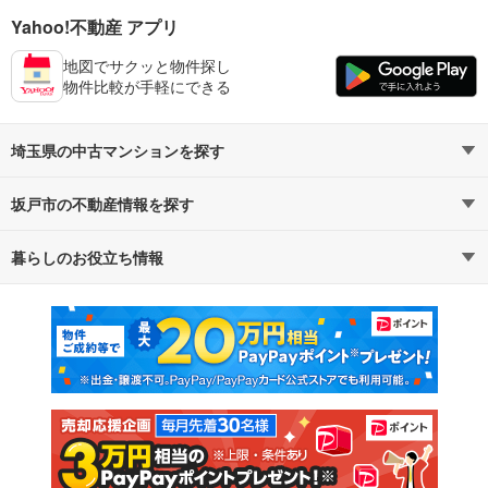
Yahoo!不動産 アプリ
地図でサクッと物件探し
物件比較が手軽にできる
埼玉県の中古マンションを探す
坂戸市の不動産情報を探す
路線・駅から探す
地域から探す
暮らしのお役立ち情報
不動産・住宅
賃貸住宅
通勤・通学時間から探す
地図から探す
マンションカタログ
教えて！住まいの先生
新築マンション
中古マンション
新築一戸建て
中古一戸建て
注文住宅
土地
売却査定