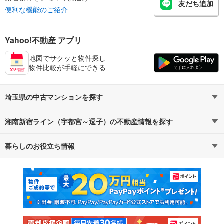
友だち追加
便利な機能のご紹介
Yahoo!不動産 アプリ
地図でサクッと物件探し
物件比較が手軽にできる
埼玉県の中古マンションを探す
湘南新宿ライン（宇都宮～逗子）の不動産情報を探す
路線・駅から探す
地域から探す
暮らしのお役立ち情報
不動産・住宅
賃貸住宅
通勤・通学時間から探す
地図から探す
マンションカタログ
教えて！住まいの先生
新築マンション
中古マンション
新築一戸建て
中古一戸建て