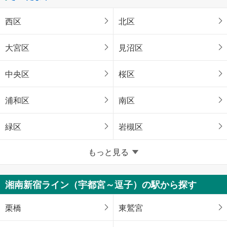
西区
北区
大宮区
見沼区
中央区
桜区
浦和区
南区
緑区
岩槻区
埼玉県のそのほかの地域
もっと見る
川越市
熊谷市
湘南新宿ライン（宇都宮～逗子）の駅から探す
川口市
所沢市
栗橋
東鷲宮