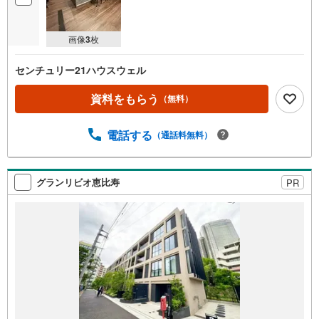
画像
3
枚
センチュリー21ハウスウェル
資料をもらう
（無料）
電話する
（通話料無料）
グランリビオ恵比寿
PR