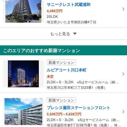
サニークレスト武蔵浦和
4,499万円
2SLDK
埼玉県さいたま市南区白幡4丁目
4
もっと見る
成約でもらえる
ハイネス川口
2,980万円
このエリアのおすすめ新築マンション
3DK
埼玉県川口市本町3丁目
新築マンション
ルピアコート川口本町
未定
2LDK＋S・3LDK ※Sはサービスルーム（納戸）です。
埼玉県川口市本町三丁目23番1（地番）
新築マンション
プレシス蓮田ステーションフロント
5,208万円～5,628万円
2LDK＋S・3LDK ※Sはサービスルーム（納戸）です。
埼玉県蓮田市東5丁目3875番1 他（地番）、埼玉県蓮田市東5丁…