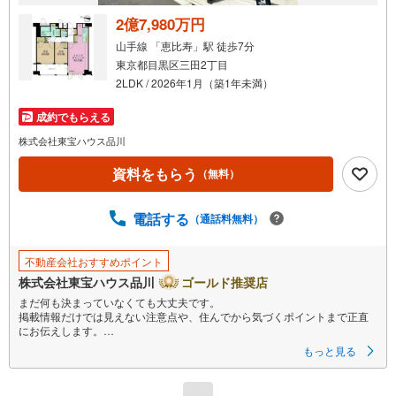
2億7,980万円
山手線 「恵比寿」駅 徒歩7分
東京都目黒区三田2丁目
2LDK / 2026年1月（築1年未満）
成約でもらえる
株式会社東宝ハウス品川
資料をもらう
（無料）
電話する
（通話料無料）
不動産会社おすすめポイント
株式会社東宝ハウス品川
ゴールド推奨店
まだ何も決まっていなくても大丈夫です。
掲載情報だけでは見えない注意点や、住んでから気づくポイントまで正直
にお伝えします。
もっと見る
東宝ハウス品川では、良いことも悪いことも包み隠さずお伝えし、「納得
して選ぶ」ためのサポートを大切にしています。
現地でしか分からないリアルな情報も含めて、一緒に後悔しない住まい探