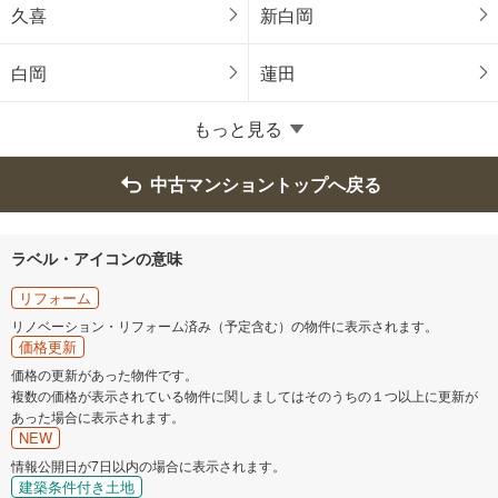
飯能市
加須市
久喜
新白岡
本庄市
東松山市
白岡
蓮田
春日部市
狭山市
もっと見る
鴻巣市
深谷市
中古マンショントップへ戻る
上尾市
草加市
ラベル・アイコンの意味
越谷市
蕨市
リフォーム
リノベーション・リフォーム済み（予定含む）の物件に表示されます。
価格更新
戸田市
入間市
価格の更新があった物件です。
複数の価格が表示されている物件に関しましてはそのうちの１つ以上に更新が
朝霞市
志木市
あった場合に表示されます。
NEW
和光市
新座市
情報公開日が7日以内の場合に表示されます。
建築条件付き土地