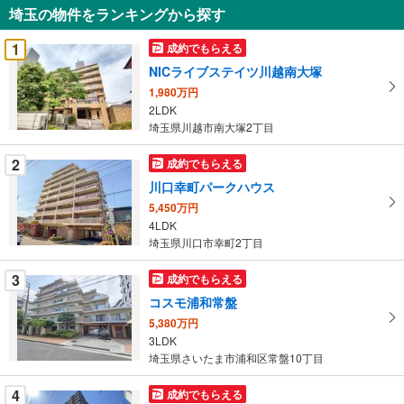
知
埼玉の物件をランキングから探す
を
受
1
成約でもらえる
け
NICライブステイツ川越南大塚
取
1,980万円
る
2LDK
・
埼玉県川越市南大塚2丁目
条
件
2
成約でもらえる
を
川口幸町パークハウス
マ
5,450万円
イ
4LDK
ペ
埼玉県川口市幸町2丁目
ー
ジ
3
成約でもらえる
に
コスモ浦和常盤
保
5,380万円
存
3LDK
す
埼玉県さいたま市浦和区常盤10丁目
る
4
成約でもらえる