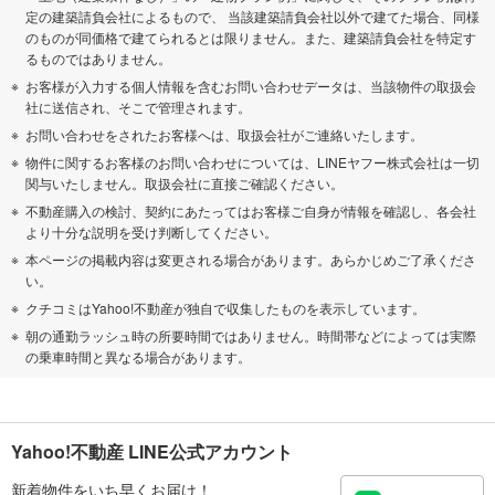
定の建築請負会社によるもので、 当該建築請負会社以外で建てた場合、同様
のものが同価格で建てられるとは限りません。また、建築請負会社を特定す
るものではありません。
お客様が入力する個人情報を含むお問い合わせデータは、当該物件の取扱会
社に送信され、そこで管理されます。
お問い合わせをされたお客様へは、取扱会社がご連絡いたします。
物件に関するお客様のお問い合わせについては、LINEヤフー株式会社は一切
関与いたしません。取扱会社に直接ご確認ください。
不動産購入の検討、契約にあたってはお客様ご自身が情報を確認し、各会社
より十分な説明を受け判断してください。
本ページの掲載内容は変更される場合があります。あらかじめご了承くださ
い。
クチコミはYahoo!不動産が独自で収集したものを表示しています。
朝の通勤ラッシュ時の所要時間ではありません。時間帯などによっては実際
の乗車時間と異なる場合があります。
Yahoo!不動産 LINE公式アカウント
新着物件をいち早くお届け！