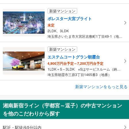
新築マンション
ポレスター大宮ブライト
未定
2LDK、3LDK
埼玉県さいたま市大宮区吉敷町1丁目49-1（地番）
新築マンション
エステムコートグラン朝霞台
4,900万円台予定～7,200万円台予定
1LDK＋S～3LDK ※Sはサービスルーム（納戸）です。
埼玉県朝霞市三原3丁目1465番3（地番）
新築マンションをもっと見る
新築マンション
K HOUSE 大宮
5,498万円～6,798万円
湘南新宿ライン（宇都宮～逗子）の中古マンション
2LDK
を他のこだわりから探す
埼玉県さいたま市大宮区仲町三丁目98番（地番）
駅近・駅徒歩5分以内