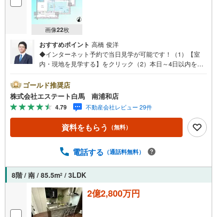
画像
22
枚
おすすめポイント
高橋 俊洋
◆インターネット予約で当日見学が可能です！（1）【室
内・現地を見学する】をクリック（2）本日～4日以内をご
希望の方は、「ご要望・ご質問欄」にご希望日時をご記入
ください。◆10:00～21:00はお電話でのお問い合わせがス
ゴールド推奨店
ムーズです。●「浦和」駅徒歩3分！●85.5平米・東向き●徒
株式会社エステート白馬 南浦和店
歩5分圏内に商業施設多数【Yahoo！ 不動産キャンペーン対
4.79
不動産会社レビュー 29件
象店舗です】 当店で物件を成約するとPayPayボーナスを
プレゼント！◆エステート白馬の5大サポート◆1.FP相談
資料をもらう
（無料）
サポート社外のファイナンシャルプランナーと資金相談が
無料2.設備保証の延長サービス新築住宅は2年、中古住宅は
半年の設備修理サービスが無料で付帯3.注文住宅「白馬の
電話する
（通話料無料）
家」高気密・高断熱のフルオーダー住宅「白馬の家」のご
提案可能4.見学時、建築士同行サービス目視検査やリフォ
8階 / 南 / 85.5m
/ 3LDK
2
ーム費用をお伝えするなどの無料サービス5.お引渡し後も
しっかりサポートCSサポート室がお引渡し後のお悩みもし
2億2,800万円
っかりサポートします