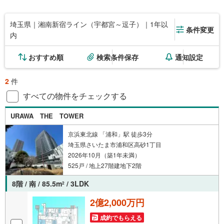
埼玉県｜湘南新宿ライン（宇都宮～逗子）｜1年以
条件変更
内
おすすめ順
検索条件保存
通知設定
2
件
すべての物件をチェックする
URAWA THE TOWER
京浜東北線 「浦和」駅 徒歩3分
埼玉県さいたま市浦和区高砂1丁目
2026年10月（築1年未満）
525戸 / 地上27階建地下2階
8階 / 南 / 85.5m
/ 3LDK
2
2億2,000万円
成約でもらえる