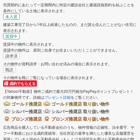
売買契約にあたって一定期間内に特定の建設会社と建築請負契約を結ぶことを
桶川市
久喜市
条件にしている土地に表示されます。
未入居
北本市
八潮市
建築工事完了日から1年以上経過したものの、まだ誰も住んだことがない住宅に
表示されます。
賃貸中
富士見市
三郷市
賃貸中の物件に表示されます。
賃貸中の物件は、原則ご自身でお住まいいただくことができません。
蓮田市
坂戸市
請求済
その物件が資料請求・お問い合わせ済みの場合に表示されます。
既読
幸手市
鶴ヶ島市
その物件を既にご覧になっている場合に表示されます。
成約でもらえる
吉川市
ふじみ野市
【Yahoo!不動産】物件ご成約で最大20万円相当PayPayポイントプレゼント！
の対象物件です。詳細は
プレゼント詳細
をご覧ください。
ゴールド推奨店
ゴールド推奨店 取り扱い物件
白岡市
北足立郡伊奈町
シルバー推奨店
シルバー推奨店 取り扱い物件
ブロンズ推奨店
ブロンズ推奨店 取り扱い物件
入間郡三芳町
南埼玉郡宮代町
広告商品を購入している不動産会社のうち、物件情報の正確性、法令遵守、ヤ
フー不動産における成約実績等、当社所定の基準を満たした優良な店舗運営を
北葛飾郡杉戸町
実践していると認めた不動産会社（もしくは当該認定を受けた不動産会社の取