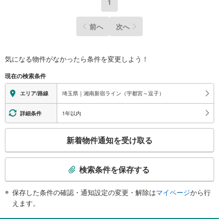
1
しを進めていきましょう。
まずはお気軽にご相談ください。
前へ
次へ
【Yahoo！ 不動産キャンペーン対象店舗】
当店で物件を成約するとPayPayボーナスライトがもらえる
「Yahoo！ 不動産 物件ご成約キャンペーン」の対象になります。
「資料をもらう」「見学予約をする」ボタンからお問い合わせください。
気になる物件がなかったら
条件を変更しよう！
※必ずYahoo！ JAPAN IDでログインしてください。
※PayPayボーナスライトは出金と譲渡はできません。
現在の検索条件
ご案内・詳細な資料のご請求はお気軽にどうぞ♪
埼玉県｜湘南新宿ライン（宇都宮～逗子）
エリア/路線
お電話でのお問い合わせも常時受け付けております！
お気軽にお問い合わせください。
1年以内
詳細条件
こ
新着物件通知を受け取る
の
検
索
検索条件を保存する
条
件
保存した条件の確認・通知設定の変更・解除は
マイページ
から行
で
えます。
通