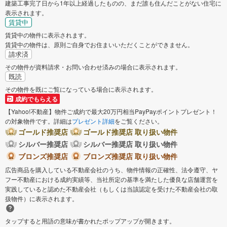
建築工事完了日から1年以上経過したものの、まだ誰も住んだことがない住宅に
表示されます。
賃貸中
賃貸中の物件に表示されます。
賃貸中の物件は、原則ご自身でお住まいいただくことができません。
請求済
その物件が資料請求・お問い合わせ済みの場合に表示されます。
既読
その物件を既にご覧になっている場合に表示されます。
成約でもらえる
【Yahoo!不動産】物件ご成約で最大20万円相当PayPayポイントプレゼント！
の対象物件です。詳細は
プレゼント詳細
をご覧ください。
ゴールド推奨店
ゴールド推奨店 取り扱い物件
シルバー推奨店
シルバー推奨店 取り扱い物件
ブロンズ推奨店
ブロンズ推奨店 取り扱い物件
広告商品を購入している不動産会社のうち、物件情報の正確性、法令遵守、ヤ
フー不動産における成約実績等、当社所定の基準を満たした優良な店舗運営を
実践していると認めた不動産会社（もしくは当該認定を受けた不動産会社の取
扱物件）に表示されます。
タップすると用語の意味が書かれたポップアップが開きます。