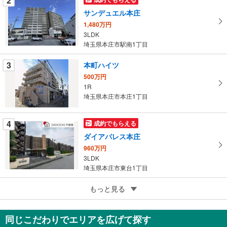
2
を
サンデュエル本庄
マ
1,480万円
イ
3LDK
ペ
埼玉県本庄市駅南1丁目
ー
ジ
3
本町ハイツ
に
500万円
保
1R
埼玉県本庄市本庄1丁目
存
す
る
4
成約でもらえる
ダイアパレス本庄
960万円
3LDK
埼玉県本庄市東台1丁目
5
もっと見る
成約でもらえる
キャッスル本庄壱番館509号
899万円
同じこだわりでエリアを広げて探す
2LDK