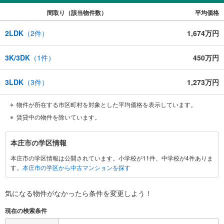
間取り（該当物件数）
平均価格
2LDK
（
2
件）
1,674万円
3K/3DK
（
1
件）
450万円
3LDK
（
3
件）
1,273万円
物件が所在する市区町村を対象とした平均価格を表示しています。
賃貸中の物件を除いています。
本
本庄市の学区情報
庄
本庄市の学区情報は公開されています。小学校が11件、中学校が4件ありま
市
す。
本庄市の学区から中古マンションを探す
に
関
す
気になる物件がなかったら
条件を変更しよう！
る
現在の検索条件
情