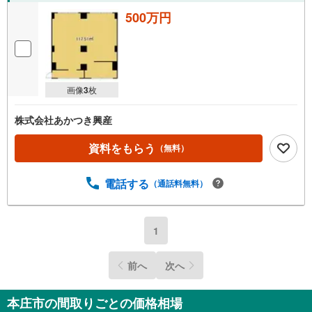
500万円
画像
3
枚
株式会社あかつき興産
資料をもらう
（無料）
電話する
（通話料無料）
1
前へ
次へ
本庄市の間取りごとの価格相場