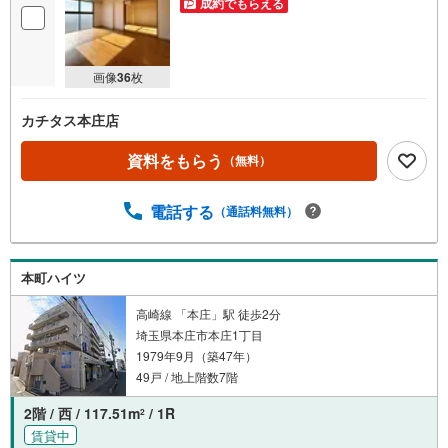
成約でもらえる
画像
36
枚
カチタス本庄店
資料をもらう
（無料）
電話する
（通話料無料）
本町ハイツ
高崎線 「本庄」駅 徒歩2分
埼玉県本庄市本庄1丁目
1979年9月（築47年）
49戸 / 地上階数7階
2階 / 西 / 117.51m
/ 1R
2
賃貸中