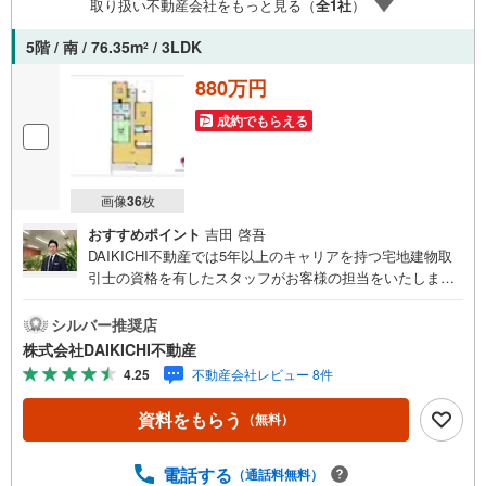
取り扱い不動産会社をもっと見る（
全
1
社
）
金利の銀行をご紹介！など） ■無料で住宅ローン事前審査
OK！審査を通すチカラが違います。お客様をお待たせする
5階 / 南 / 76.35m
/ 3LDK
2
事は、御座いません！★熊谷市のひだまりハウス★にお任
せください◆『頭金0円』で住宅購入が可能です！ ファイ
880万円
ナンシャルプランナーがおり、お客様ごとに合った住宅ロ
成約でもらえる
ーンの組み方をアドバイスさせて頂きます！ ■他社様でご
紹介されている物件もご提案できます
画像
36
枚
おすすめポイント
吉田 啓吾
DAIKICHI不動産では5年以上のキャリアを持つ宅地建物取
引士の資格を有したスタッフがお客様の担当をいたしま
す。スタッフは年間40件前後の引き渡しを経験しておりま
すので、安心、安全のお取引ができる事をお約束いたしま
シルバー推奨店
す。住宅ローンや火災保険、ライフライン（電気、ガス、
株式会社DAIKICHI不動産
水道等）や税金の控除手続きまで、不動産購入に関わる全
4.25
不動産会社レビュー 8件
ての手続きを私共がサポートいたします。お客様のご不明
点は丁寧にご説明いたしますのでご安心ください。その他
資料をもらう
（無料）
物件以外にかかる諸経費について、「どこに、なんで、い
くら」全てご説明いたします。いつでもお気軽にお問い合
わせください。
電話する
（通話料無料）