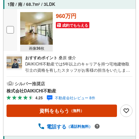
1階 / 南 / 68.7m
/ 3LDK
2
960万円
成約でもらえる
画像
36
枚
おすすめポイント
桑原 優介
DAIKICHI不動産では5年以上のキャリアを持つ宅地建物取
引士の資格を有したスタッフがお客様の担当をいたしま
す。スタッフは年間40件前後の引き渡しを経験しておりま
すので、安心、安全のお取引ができる事をお約束いたしま
シルバー推奨店
す。住宅ローンや火災保険、ライフライン（電気、ガス、
株式会社DAIKICHI不動産
水道等）や税金の控除手続きまで、不動産購入に関わる全
4.25
不動産会社レビュー 8件
ての手続きを私共がサポートいたします。お客様のご不明
点は丁寧にご説明いたしますのでご安心ください。その他
資料をもらう
（無料）
物件以外にかかる諸経費について、「どこに、なんで、い
くら」全てご説明いたします。いつでもお気軽にお問い合
わせください。
電話する
（通話料無料）