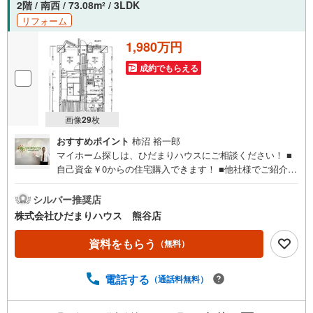
2階 / 南西 / 73.08m
/ 3LDK
2
リフォーム
1,980万円
成約でもらえる
画像
29
枚
おすすめポイント
柿沼 裕一郎
マイホーム探しは、ひだまりハウスにご相談ください！ ■
自己資金￥0からの住宅購入できます！ ■他社様でご紹介さ
れている物件も一緒にご提案できます。 ■インターネット
非公開の物件もご紹介可能 ■ご希望の方にはメールでのや
シルバー推奨店
りとりだけで大丈夫です。 ■お忙しいときは現地待合せ＆
株式会社ひだまりハウス 熊谷店
現地解散できます。 ■平日のご見学希望大歓迎です！ ■住
宅ローンアドバイザーが銀行手続きをお手伝い！店内には
資料をもらう
（無料）
キッズスペースがあり、お子様連れのお客様もおうち探
し・ご相談に集中出来ます。ます お子様に『またひだまり
電話する
（通話料無料）
ハウスに行きたい！』と言って貰えるようなお店です。■夜
間のご見学・送迎も喜んで！照明をご用意しております。
■地元業者ならではの情報あり（新着・非公開情報、地元低