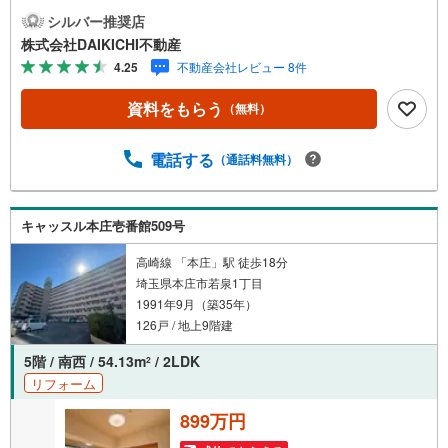
すので、安心、安全のお取引ができる事をお約束いたしま
シルバー推奨店
す。住宅ローンや火災保険、ライフライン（電気、ガス、
株式会社DAIKICHI不動産
水道等）や税金の控除手続きまで、不動産購入に関わる全
4.25
不動産会社レビュー 8件
ての手続きを私共がサポートいたします。お客様のご不明
点は丁寧にご説明いたしますのでご安心ください。その他
資料をもらう
（無料）
物件以外にかかる諸経費について、「どこに、なんで、い
くら」全てご説明いたします。いつでもお気軽にお問い合
わせください。
電話する
（通話料無料）
キャッスル本庄壱番館509号
高崎線 「本庄」駅 徒歩18分
埼玉県本庄市若泉1丁目
1991年9月（築35年）
126戸 / 地上9階建
5階 / 南西 / 54.13m
/ 2LDK
2
リフォーム
899万円