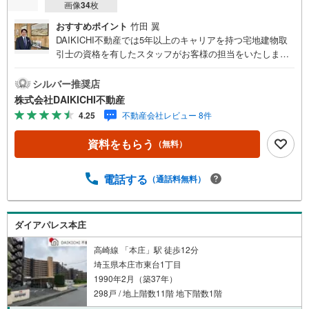
画像
34
枚
おすすめポイント
竹田 翼
DAIKICHI不動産では5年以上のキャリアを持つ宅地建物取
引士の資格を有したスタッフがお客様の担当をいたしま
す。スタッフは年間40件前後の引き渡しを経験しておりま
すので、安心、安全のお取引ができる事をお約束いたしま
シルバー推奨店
す。住宅ローンや火災保険、ライフライン（電気、ガス、
株式会社DAIKICHI不動産
水道等）や税金の控除手続きまで、不動産購入に関わる全
4.25
不動産会社レビュー 8件
ての手続きを私共がサポートいたします。お客様のご不明
点は丁寧にご説明いたしますのでご安心ください。その他
資料をもらう
（無料）
物件以外にかかる諸経費について、「どこに、なんで、い
くら」全てご説明いたします。いつでもお気軽にお問い合
わせください。
電話する
（通話料無料）
ダイアパレス本庄
高崎線 「本庄」駅 徒歩12分
埼玉県本庄市東台1丁目
1990年2月（築37年）
298戸 / 地上階数11階 地下階数1階