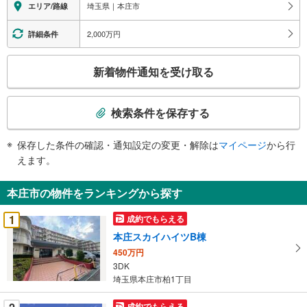
報
埼玉県｜本庄市
エリア/路線
2,000万円
詳細条件
こ
新着物件通知を受け取る
の
検
索
検索条件を保存する
条
件
保存した条件の確認・通知設定の変更・解除は
マイページ
から行
で
えます。
通
知
本庄市の物件をランキングから探す
を
受
1
成約でもらえる
け
本庄スカイハイツB棟
取
450万円
る
3DK
・
埼玉県本庄市柏1丁目
条
件
成約でもらえる