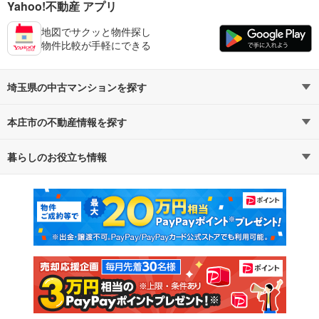
Yahoo!不動産 アプリ
地図でサクッと物件探し
物件比較が手軽にできる
埼玉県の中古マンションを探す
本庄市の不動産情報を探す
路線・駅から探す
地域から探す
暮らしのお役立ち情報
不動産・住宅
賃貸住宅
通勤・通学時間から探す
地図から探す
マンションカタログ
教えて！住まいの先生
新築マンション
中古マンション
新築一戸建て
中古一戸建て
注文住宅
土地
売却査定