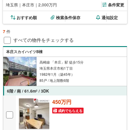
埼玉県｜本庄市｜2,000万円
条件変更
おすすめ順
検索条件保存
通知設定
7
件
すべての物件をチェックする
本庄スカイハイツB棟
高崎線 「本庄」駅 徒歩15分
埼玉県本庄市柏1丁目
1982年1月（築45年）
85戸 / 地上階数6階
6階 / 南 / 61.6m
/ 3DK
2
450万円
成約でもらえる