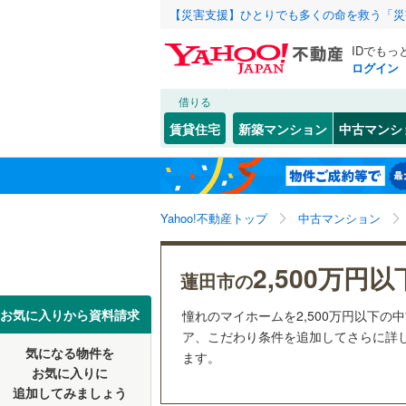
【災害支援】ひとりでも多くの命を救う「災
IDでもっ
ログイン
借りる
北海道
JR
北海道
東北本線
(
こだわり条件
リフォーム、
賃貸住宅
新築マンション
中古マンシ
湘南新宿
リノベー
さいたま市
西区
東
(
1
(
)
11
)
東北
青森
(
2
)
（
2
）
見沼区
(
1
八高線
(
0
)
関東
東京
Yahoo!不動産トップ
中古マンション
共用設備
浦和区
(
1
東北新幹
岩槻区
宅配ボッ
(
6
信越・北陸
新潟
2,500万円以
秋田新幹
蓮田市の
トランク
埼玉県のそのほ
川越市
(
9
東海
愛知
お気に入りから資料請求
憧れのマイホームを2,500万円以下の
地下鉄
東京メト
駐車場空
かの地域
ア、こだわり条件を追加してさらに詳し
行田市
(
0
気になる物件を
（
0
）
ます。
近畿
大阪
私鉄・その他
秩父鉄道
(
お気に入りに
飯能市
(
1
追加してみましょう
管理・管理規
東武伊勢