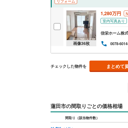
リフォーム
独立型キ
1,280万円
室内写真あり
浴室
信栄ホーム株
浴室乾燥
画像
36
枚
0078-6014
バルコニー、
ルーフバ
まとめて
チェックした物件を
収納
ウォーク
（
0
）
蓮田市の間取りごとの価格相場
販売、価格、
間取り（該当物件数）
即入居可