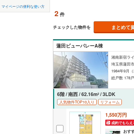
中国
鳥取
東松山市
マイページの便利な使い方
ペット可
東武東上
2
件
羽生市
(
0
四国
徳島
西武秩父
配置、向き、
上尾市
(
1
まとめて
チェックした物件を
西武山口
九州・沖縄
福岡
角住戸
（
蕨市
(
30
)
蓮田ビューパレーA棟
朝霞市
(
2
階下に住
湘南新宿ライ
新座市
(
4
0
0
0
0
0
0
埼玉県蓮田市
該当物件
該当物件
該当物件
該当物件
該当物件
該当物件
件
件
件
件
件
件
構造・規模・
北本市
(
1
1984年9月
総戸数 178戸
三郷市
耐震構造
(
1
幸手市
大規模（
(
4
6階 / 南西 / 62.16m
/ 3LDK
2
（
0
）
人気物件TOP10入り
リフォーム
吉川市
(
2
1,550万円
立地
北足立郡
成約でもらえ
入間郡越
最寄りの
おす