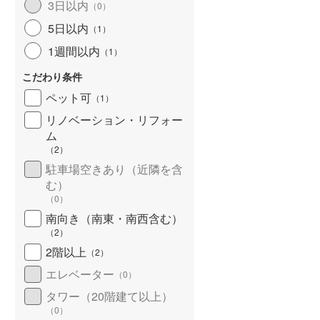
3日以内
（
0
）
5日以内
（
1
）
1週間以内
（
1
）
こだわり条件
ペット可
（
1
）
リノベーション・リフォー
ム
（
2
）
駐車場空きあり（近隣を含
む）
（
0
）
南向き（南東・南西含む）
（
2
）
2階以上
（
2
）
エレベーター
（
0
）
タワー（20階建て以上）
（
0
）