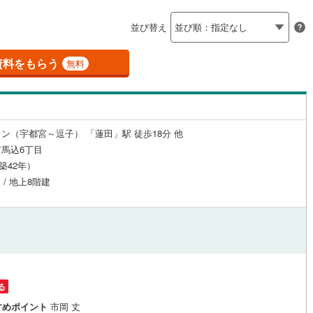
島根
岡山
広島
山口
(
9
)
春日部市
(
57
)
線
（
(
0
1
)
）
24時間有人管理
東武越生線
(
0
)
（
0
）
並び替え
)
鴻巣市
(
23
)
香川
愛媛
高知
線
(
0
)
西武新宿線
(
0
)
保存した条件を見る
建ち方、日当たり
1
)
草加市
(
60
)
資料をもらう
無料
線
(
0
)
埼玉高速鉄道
(
0
)
佐賀
長崎
熊本
大分
0
）
南向き（南東・南西含む）
戸田市
(
31
)
（
2
）
7
)
志木市
(
23
)
戸なし
（
0
）
メゾネット
（
0
）
ン（宇都宮～逗子） 「蓮田」駅 徒歩18分 他
6
)
桶川市
(
16
)
この条件で検索する
この条件で検索する
この条件で検索する
この条件で検索する
この条件で検索する
この条件で検索する
市区町村以下を選択
市区町村を選択す
駅を選択する
馬込6丁目
施工・品質・工法関連
5
)
八潮市
(
10
)
（築42年）
 / 地上8階建
9
（
)
0
）
蓮田市
免震構造
(
2
（
)
0
）
総戸数200以上）
)
鶴ヶ島市
タワー（20階建て以上）
(
19
)
（
0
）
)
ふじみ野市
(
13
)
伊奈町
(
2
)
入間郡三芳町
(
9
)
る
生町
(
0
)
比企郡滑川町
(
0
)
駅が始発駅
（
0
）
海まで2km以内
（
0
）
すめポイント
市岡 丈