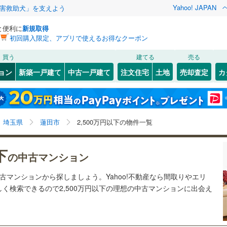
Yahoo! JAPAN
害救助犬」を支えよう
と便利に
新規取得
初回購入限定、アプリで使えるお得なクーポン
検索条件を保存しました
買う
建てる
売る
2
)
川越線
(
0
)
リノベーション
ョン
新築一戸建て
中古一戸建て
注文住宅
土地
売却査定
カ
この検索条件の新着物件通知は、
マイページ
から設定できます。
ライン（宇都宮～逗子）
湘南新宿ライン（前橋～小田原）
ション・リフォーム
築古・築30年以上
（
2
）
北区
馬込
(
(
34
1
)
)
岩手
宮城
秋田
山形
(
0
)
7
)
中央区
(
5
)
京浜東北線
(
0
)
埼玉県、蓮田市、2,500万円
神奈川
埼玉
千葉
茨城
埼玉県
蓮田市
2,500万円以下の物件一覧
6
)
南区
(
41
)
線
(
0
)
上越新幹線
(
0
)
クスあり
)
（
0
）
24時間ゴミ出し可
（
0
）
長野
富山
石川
福井
下
線
(
0
)
北陸新幹線
(
0
)
の中古マンション
検索条件を保存する
ルーム
（
0
）
エレベーター
（
0
）
閉じる
閉じる
お気に入りリストを見る
お気に入りリストを見る
閉じる
閉じる
2
)
熊谷市
(
28
)
岐阜
静岡
三重
中古マンションから探しましょう。Yahoo!不動産なら間取りやエリ
ロ有楽町線
(
0
)
東京メトロ副都心線
(
0
)
きあり（近隣を含む）
オートロック
（
0
）
マイページ
く検索できるので2,500万円以下の理想の中古マンションに出会え
)
秩父市
(
0
)
兵庫
京都
滋賀
奈良
0
)
埼玉新都市交通伊奈線
(
0
)
2
)
加須市
(
9
)
約
崎線
(
0
)
東武日光線
(
0
)