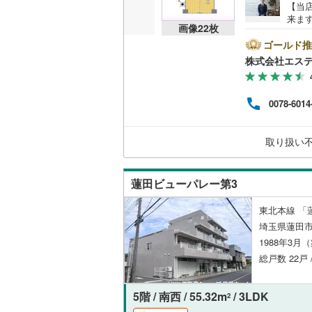
【当
比企郡小
来ま
共用施設
画像
22
枚
お車
比企郡鳩
ート
ゴールド推
コンシェ
気が
株式会社エス
秩父郡皆
ただ
けし
設備
秩父郡東
ビン
0078-6014
る住
床暖房
（
児玉郡上
チャ
別々
取り扱い
北葛飾郡
間～9
気軽
間取り、居室
蓮田ビューパレー第3
バリアフ
東北本線 「
LD
埼玉県蓮田市
1988年3月
リビング
総戸数 22戸
（
0
）
5階 / 南西 / 55.32m
/ 3LDK
2
キッチン