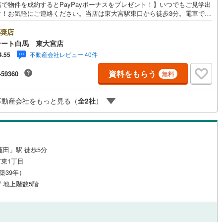
店で物件を成約するとPayPayボーナスをプレゼント！】いつでもご見学出
川町
(
0
)
比企郡川島町
(
0
)
す！お気軽にご連絡ください。当店は東大宮駅東口から徒歩3分。電車でも
でもご来店しやすい店舗です。お気軽にお立ち寄り下さい。～人気のリモ
山町
(
0
)
比企郡ときがわ町
(
0
)
見学・リモート相談サービス～・小さいお子様や家事で外出できない、天
奨店
ルジュサービス
（
0
）
キッズルーム
（
0
）
悪く外出したくない時・LINEやZOOMなど無料のアプリですぐにご利用い
テート白馬 東大宮店
野町
(
0
)
秩父郡長瀞町
(
0
)
けます・リモート見学はスタッフがご興味ある物件の現地から映像をお届
不動産会社レビュー 40件
4.55
ます・写真では伝わりにくい「空気感」や違うアングルからみたかったリ
秩父村
(
0
)
児玉郡美里町
(
0
)
グの「見え方」などもしっかり確認できます・リモート相談は第三者によ
資料をもらう
-59360
無料
宅ローンや家計相談を専門のファイナンシャルプランナーと1対1で・バー
0
）
オール電化
（
0
）
里町
(
0
)
大里郡寄居町
(
0
)
ル背景でプライバシーも安心・忙しいパートナーに変わって予め確認も・
の場所から家族みんなで参加もできます・お気軽にご相談下さい～営業時
不動産会社をもっと見る（
全
2
社
）
杉戸町
(
4
)
北葛飾郡松伏町
(
0
)
:30～18:30こちらのお時間でしたらお電話でのお問合せがスムーズですお
にお問合せください
全体
リー住宅
（
0
）
蓮田」駅 徒歩5分
東1丁目
（築39年）
ダイニング15畳以上
 / 地上階数5階