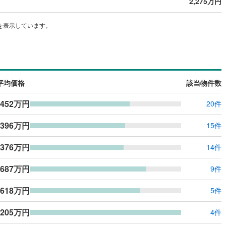
2,275万円
応
を表示しています。
ン内見(相談)可
（
1
）
IT重説可
（
0
）
ン対応とは？
平均価格
該当物件数
,452万円
20件
,396万円
15件
,376万円
14件
,687万円
9件
,618万円
5件
,205万円
4件