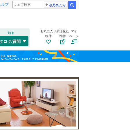
ヘルプ
池乃めだか
検索
お気に入り
最近見た
マイ
知る
物件
物件
ページ
高崎線
(
0
)
タログ/質問
武蔵野線
(
0
)
大宮区
(
21
)
福島
桜区
(
26
)
埼京線
(
0
)
栃木
群馬
山梨
緑区
(
15
)
山形新幹線
(
0
)
自転車置き場
（
1
）
バイク置き場
（
0
）
川口市
(
180
)
防犯カメラ
（
0
）
所沢市
(
57
)
和歌山
つくばエクスプレス
(
0
)
本庄市
(
8
)
東武野田線
(
0
)