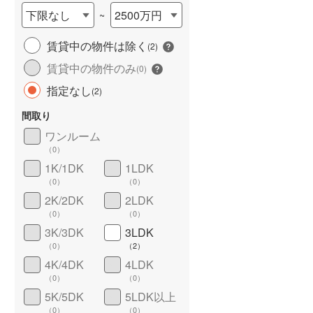
下限なし
2500万円
~
賃貸中の物件は除く
(
2
)
賃貸中の物件のみ
(
0
)
指定なし
(
2
)
間取り
ワンルーム
ワイドバルコニー
（
0
）
（
0
）
1K/1DK
1LDK
（
0
）
（
0
）
2K/2DK
2LDK
（
0
）
（
0
）
3K/3DK
3LDK
（
0
）
（
2
）
4K/4DK
4LDK
（
0
）
（
0
）
5K/5DK
5LDK以上
（
0
）
（
0
）