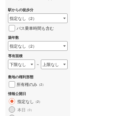
駅からの徒歩分
指定なし
（
2
）
バス乗車時間も含む
詳しく見る
築年数
指定なし
（
2
）
専有面積
下限なし
上限なし
~
敷地の権利形態
所有権のみ
（
2
）
情報公開日
指定なし
（
2
）
本日
（
0
）