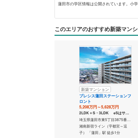
市
蓮田市の学区情報は公開されています。小学
に
関
す
る
このエリアのおすすめ新築マンシ
情
報
新築マンション
プレシス蓮田ステーションフ
ロント
5,208万円～5,628万円
2LDK＋S・3LDK ※Sはサービスルーム（納戸）です。
埼玉県蓮田市東5丁目3875番1 他（地番）、埼玉県蓮田市東5丁目9番10号（住居表示）
湘南新宿ライン（宇都宮～逗
子） 「蓮田」駅 徒歩1分