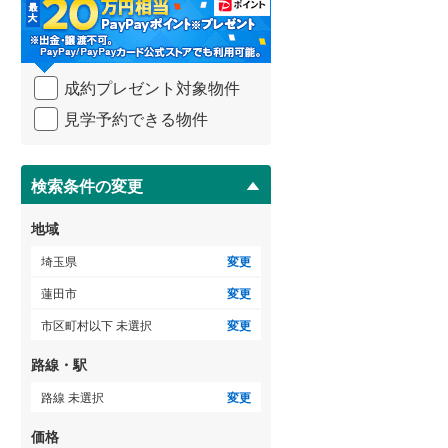
・
比企郡吉見町
(
0
)
条
件
秩父郡横瀬町
(
0
)
を
ゲストルーム
（
0
）
成約プレゼント対象物件
マ
秩父郡小鹿野町
(
0
)
イ
見学予約できる物件
ペ
児玉郡神川町
(
0
)
ー
ＴＶモニタ付インターホン
ジ
南埼玉郡宮代町
(
2
)
に
検索条件の変更
（
0
）
保
存
地域
す
る
埼玉県
変更
蓮田市
変更
市区町村以下 未選択
変更
路線・駅
路線 未選択
変更
価格