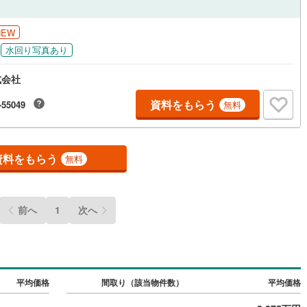
ッチン
（
0
）
対面キッチン
（
1
）
NEW
水回り写真あり
式会社
機あり
（
0
）
浴室に窓あり
（
0
）
資料をもらう
-55049
無料
庭
ルコニー
（
0
）
専用庭
（
0
）
資料をもらう
無料
インクローゼット
前へ
1
次へ
契約、入居関連など
平均価格
間取り（該当物件数）
平均価格
能
（
0
）