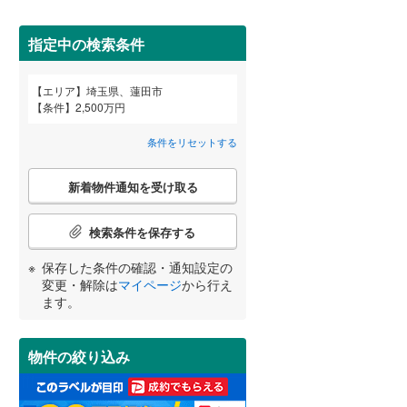
狭山市
(
61
)
西武池袋線
(
0
)
深谷市
(
8
)
指定中の検索条件
西武狭山線
(
0
)
越谷市
(
40
)
エリア
埼玉県、蓮田市
宮崎
鹿児島
沖縄
条件
2,500万円
2階以上
（
2
）
入間市
(
61
)
条件をリセットする
和光市
(
13
)
最上階
（
1
）
こ
久喜市
(
21
)
新着物件通知を受け取る
の
する
る
条件をリセットする
条件をリセットする
条件をリセットする
条件をリセットする
条件をリセットする
条件をリセットする
検
富士見市
(
23
)
索
検索条件を保存する
条
坂戸市
制震構造
(
14
（
)
0
）
件
保存した条件の確認・通知設定の
で
日高市
低層マンション（4階建て以
(
0
)
変更・解除は
マイページ
から行え
通
ます。
下）
（
0
）
知
白岡市
(
4
)
を
受
入間郡毛呂山町
(
0
)
物件の絞り込み
け
取
比企郡嵐山町
(
0
)
小学校まで1km以内
（
0
）
る