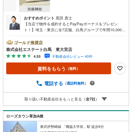
画像
36
枚
おすすめポイント
黒田 貴士
【当店で物件を成約するとPayPayボーナスをプレゼン
ト！】埼玉・東京に全7店舗、白馬グループで年間10,000人
以上の方にご利用頂いています。ご購入・ご売却から建
築・リフォーム・資金計画のプロが、より良いご提案をい
ゴールド推奨店
たします。～人気のリモート見学・リモート相談サービス
株式会社エステート白馬 東大宮店
～・小さいお子様や家事で外出できない、天気が悪く外出
4.55
不動産会社レビュー 40件
したくない時・LINEやZOOMなど無料のアプリですぐにご
利用いただけます・リモート見学はスタッフがご興味ある
資料をもらう
（無料）
物件の現地から映像をお届けします・写真では伝わりにく
い「空気感」や違うアングルからみたかったリビングの
「見え方」などもしっかり確認できます・リモート相談は
電話する
（通話料無料）
第三者による住宅ローンや家計相談を専門のファイナンシ
ャルプランナーと1対1で・バーチャル背景でプライバシー
取り扱い不動産会社をもっと見る（
全
7
社
）
も安心・忙しいパートナーに変わって予め確認も・別々の
場所から家族みんなで参加もできます・お気軽にご相談下
さい～営業時間～9:30～18:30こちらのお時間でしたらお電
ローズタウン草加A棟
話でのお問合せがスムーズですお気軽にお問合せください
東武伊勢崎線 「獨協大学前」駅 徒歩9分