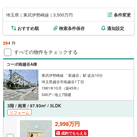
埼玉県｜東武伊勢崎線｜3,500万円
条件変更
おすすめ順
検索条件保存
通知設定
264
件
すべての物件をチェックする
コーポ南越谷A棟
東武伊勢崎線 「新越谷」駅 徒歩10分
埼玉県越谷市南越谷1丁目
1981年10月（築45年）
346戸 / 地上7階建
3階 / 南東 / 87.93m
/ 3LDK
2
リフォーム
2,998万円
成約でもらえる