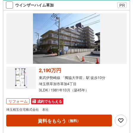
さい～営業時間～9:30～18:30こちらのお時間でしたらお電
ウインザーハイム草加
PR
話でのお問合せがスムーズですお気軽にお問合せください
2,190万円
東武伊勢崎線 「獨協大学前」駅 徒歩10分
埼玉県草加市草加4丁目
3LDK / 1981年10月（築45年）
リフォーム
成約でもらえる
埼玉相互住宅株式会社 本社
資料をもらう
（無料）