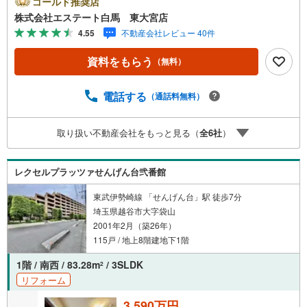
ゴールド推奨店
たします。～人気のリモート見学・リモート相談サービス
株式会社エステート白馬 東大宮店
～・小さいお子様や家事で外出できない、天気が悪く外出
4.55
不動産会社レビュー 40件
したくない時・LINEやZOOMなど無料のアプリですぐにご
利用いただけます・リモート見学はスタッフがご興味ある
資料をもらう
（無料）
物件の現地から映像をお届けします・写真では伝わりにく
い「空気感」や違うアングルからみたかったリビングの
「見え方」などもしっかり確認できます・リモート相談は
電話する
（通話料無料）
第三者による住宅ローンや家計相談を専門のファイナンシ
ャルプランナーと1対1で・バーチャル背景でプライバシー
取り扱い不動産会社をもっと見る（
全
6
社
）
も安心・忙しいパートナーに変わって予め確認も・別々の
場所から家族みんなで参加もできます・お気軽にご相談下
さい～営業時間～9:30～18:30こちらのお時間でしたらお電
レクセルプラッツァせんげん台弐番館
話でのお問合せがスムーズですお気軽にお問合せください
東武伊勢崎線 「せんげん台」駅 徒歩7分
埼玉県越谷市大字袋山
2001年2月（築26年）
115戸 / 地上8階建地下1階
1階 / 南西 / 83.28m
/ 3SLDK
2
リフォーム
3,590万円