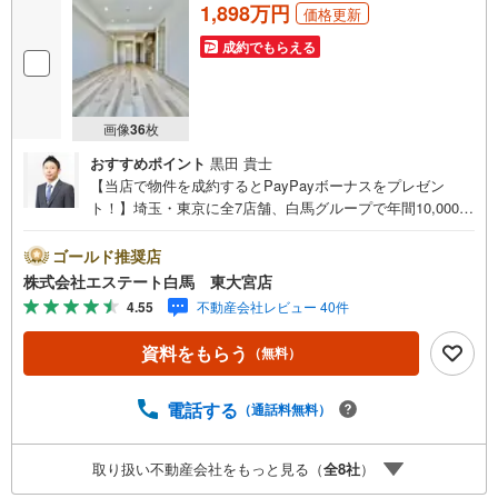
1,898万円
価格更新
成約でもらえる
画像
36
枚
おすすめポイント
黒田 貴士
【当店で物件を成約するとPayPayボーナスをプレゼン
ト！】埼玉・東京に全7店舗、白馬グループで年間10,000人
以上の方にご利用頂いています。ご購入・ご売却から建
築・リフォーム・資金計画のプロが、より良いご提案をい
ゴールド推奨店
たします。～人気のリモート見学・リモート相談サービス
株式会社エステート白馬 東大宮店
～・小さいお子様や家事で外出できない、天気が悪く外出
4.55
不動産会社レビュー 40件
したくない時・LINEやZOOMなど無料のアプリですぐにご
利用いただけます・リモート見学はスタッフがご興味ある
資料をもらう
（無料）
物件の現地から映像をお届けします・写真では伝わりにく
い「空気感」や違うアングルからみたかったリビングの
「見え方」などもしっかり確認できます・リモート相談は
電話する
（通話料無料）
第三者による住宅ローンや家計相談を専門のファイナンシ
ャルプランナーと1対1で・バーチャル背景でプライバシー
取り扱い不動産会社をもっと見る（
全
8
社
）
も安心・忙しいパートナーに変わって予め確認も・別々の
場所から家族みんなで参加もできます・お気軽にご相談下