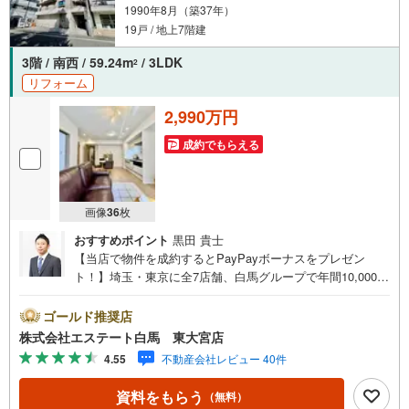
1990年8月（築37年）
19戸 / 地上7階建
3階 / 南西 / 59.24m
/ 3LDK
2
リフォーム
2,990万円
成約でもらえる
画像
36
枚
おすすめポイント
黒田 貴士
【当店で物件を成約するとPayPayボーナスをプレゼン
ト！】埼玉・東京に全7店舗、白馬グループで年間10,000人
以上の方にご利用頂いています。ご購入・ご売却から建
築・リフォーム・資金計画のプロが、より良いご提案をい
ゴールド推奨店
たします。～人気のリモート見学・リモート相談サービス
株式会社エステート白馬 東大宮店
～・小さいお子様や家事で外出できない、天気が悪く外出
4.55
不動産会社レビュー 40件
したくない時・LINEやZOOMなど無料のアプリですぐにご
利用いただけます・リモート見学はスタッフがご興味ある
資料をもらう
（無料）
物件の現地から映像をお届けします・写真では伝わりにく