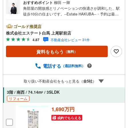
おすすめポイント
柳田 一輝
角部屋の開放感とリノベーションの快適さが調和した、駅
徒歩10分の住まいです。--Estate HAKUBA--・予約は最短2
分でOK、ネットからの見学予約が好評です。・2026年1月
完了のリノベーションにより水回りを一新しました。・角
ゴールド推奨店
部屋につき、採光と通風に配慮された住空間です。・LDK
株式会社エステート白馬 上尾駅前店
は13.80帖、家具配置がしやすい間取り設計。・全居室収納
4.87
不動産会社レビュー 31件
付きで、室内をすっきり保てます。・TVモニタ付インター
ホンで来訪者確認も安心。・エレベーター付きで日々の移
資料をもらう
（無料）
動も快適です。・幸手駅まで徒歩10分、通勤通学に配慮し
た立地。【リノベーション内容（2026年1月完了）】キッ
チン、浴室、トイレ、洗面所交換全室クロス張替、フロー
電話する
（通話料無料）
リング、建具交換Public Relations ----◇弊社は中古設備に
も修理サービスを無料付保◇無料駐車場完備のお店です◇
取り扱い不動産会社をもっと見る（
全
5
社
）
店内に大型キッズスペースあり◇提携FPへの無料個別相談
サービスが好評です◎2026年1月完了のリノベーションで
3階 / 南西 / 74.14m
/ 3SLDK
2
水回りを一新した角部屋です
リフォーム
1,690万円
成約でもらえる