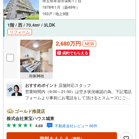
埼玉県草加市栄町1丁目
1978年1月（築49年）
193戸 / 地上9階
1階 / 西 / 70.4m
/ 3LDK
2
リフォーム
2,680万円
NEW
成約でもらえる
画像
36
枚
おすすめポイント
店舗対応スタッフ
営業時間内（9:00～21:00）は空き状況確認の為、下記電話
フォームより事前にお電話をして頂けるとスムーズにご案
内ができます。▽TOHO HOUSE CLUB▽現時点の未来
カレンダーの作成▽ご購入後もお客様の人生のパートナー
ゴールド推奨店
として暮らしの「安心」を守り続けます。【Yahoo！ 不動
株式会社東宝ハウス城東
産キャンペーン対象店舗】当店で物件を成約するとPayPay
4.69
不動産会社レビュー 66件
ボーナスライトがもらえる「Yahoo！ 不動産 物件ご成約キ
ャンペーン」の対象になります。「資料をもらう」「見学
資料をもらう
（無料）