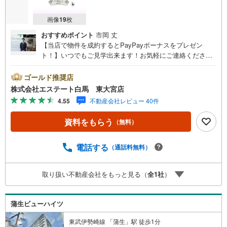
画像
19
枚
おすすめポイント
市岡 丈
【当店で物件を成約するとPayPayボーナスをプレゼン
ト！】いつでもご見学出来ます！お気軽にご連絡くださ
い。当店は東大宮駅東口から徒歩3分。電車でもお車でもご
来店しやすい店舗です。お気軽にお立ち寄り下さい。～人
ゴールド推奨店
気のリモート見学・リモート相談サービス～・小さいお子
株式会社エステート白馬 東大宮店
様や家事で外出できない、天気が悪く外出したくない時・L
4.55
不動産会社レビュー 40件
INEやZOOMなど無料のアプリですぐにご利用いただけま
す・リモート見学はスタッフがご興味ある物件の現地から
資料をもらう
（無料）
映像をお届けします・写真では伝わりにくい「空気感」や
違うアングルからみたかったリビングの「見え方」なども
しっかり確認できます・リモート相談は第三者による住宅
電話する
（通話料無料）
ローンや家計相談を専門のファイナンシャルプランナーと1
対1で・バーチャル背景でプライバシーも安心・忙しいパー
取り扱い不動産会社をもっと見る（
全
1
社
）
トナーに変わって予め確認も・別々の場所から家族みんな
で参加もできます・お気軽にご相談下さい～営業時間～9:3
0～18:30こちらのお時間でしたらお電話でのお問合せがス
蒲生ビューハイツ
ムーズですお気軽にお問合せください
東武伊勢崎線 「蒲生」駅 徒歩1分