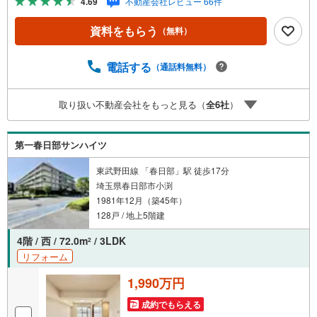
4.69
不動産会社レビュー 66件
ボーナスライトがもらえる「Yahoo！ 不動産 物件ご成約キ
ャンペーン」の対象になります。「資料をもらう」「見学
資料をもらう
（無料）
予約をする」ボタンからお問い合わせください。※必ずYah
oo！ JAPAN IDでログインしてください。※PayPayボーナ
スライトは出金と譲渡はできません。ご案内・詳細な資料
電話する
（通話料無料）
のご請求はお気軽にどうぞ♪お電話でのお問い合わせも常
時受け付けております！■頭金0円からのご購入可能です■
取り扱い不動産会社をもっと見る（
全
6
社
）
（諸費用もOK）お気軽にお問い合わせください。
第一春日部サンハイツ
東武野田線 「春日部」駅 徒歩17分
埼玉県春日部市小渕
1981年12月（築45年）
128戸 / 地上5階建
4階 / 西 / 72.0m
/ 3LDK
2
リフォーム
1,990万円
成約でもらえる