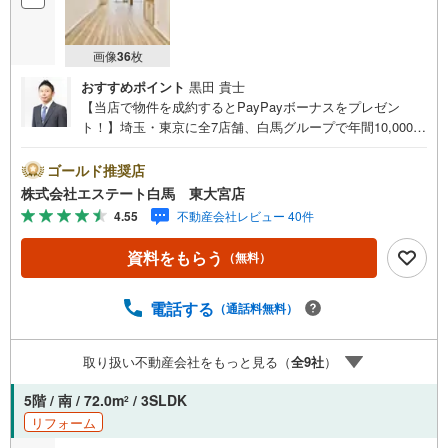
画像
36
枚
おすすめポイント
黒田 貴士
【当店で物件を成約するとPayPayボーナスをプレゼン
ト！】埼玉・東京に全7店舗、白馬グループで年間10,000人
以上の方にご利用頂いています。ご購入・ご売却から建
築・リフォーム・資金計画のプロが、より良いご提案をい
ゴールド推奨店
たします。～人気のリモート見学・リモート相談サービス
株式会社エステート白馬 東大宮店
～・小さいお子様や家事で外出できない、天気が悪く外出
4.55
不動産会社レビュー 40件
したくない時・LINEやZOOMなど無料のアプリですぐにご
利用いただけます・リモート見学はスタッフがご興味ある
資料をもらう
（無料）
物件の現地から映像をお届けします・写真では伝わりにく
い「空気感」や違うアングルからみたかったリビングの
「見え方」などもしっかり確認できます・リモート相談は
電話する
（通話料無料）
第三者による住宅ローンや家計相談を専門のファイナンシ
ャルプランナーと1対1で・バーチャル背景でプライバシー
取り扱い不動産会社をもっと見る（
全
9
社
）
も安心・忙しいパートナーに変わって予め確認も・別々の
場所から家族みんなで参加もできます・お気軽にご相談下
5階 / 南 / 72.0m
/ 3SLDK
2
さい～営業時間～9:30～18:30こちらのお時間でしたらお電
リフォーム
話でのお問合せがスムーズですお気軽にお問合せください