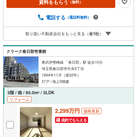
資料をもらう
（無料）
物件の現地から映像をお届けします・写真では伝わりにく
い「空気感」や違うアングルからみたかったリビングの
「見え方」などもしっかり確認できます・リモート相談は
電話する
（通話料無料）
第三者による住宅ローンや家計相談を専門のファイナンシ
ャルプランナーと1対1で・バーチャル背景でプライバシー
取り扱い不動産会社をもっと見る（
全
1
社
）
も安心・忙しいパートナーに変わって予め確認も・別々の
場所から家族みんなで参加もできます・お気軽にご相談下
さい～営業時間～9:30～18:30こちらのお時間でしたらお電
クラーク春日部壱番館
話でのお問合せがスムーズですお気軽にお問合せください
東武伊勢崎線 「春日部」駅 徒歩10分
埼玉県春日部市中央5丁目
1994年11月（築32年）
37戸 / 地上5階建
3階 / 南 / 60.0m
/ 3LDK
2
リフォーム
2,299万円
価格更新
成約でもらえる