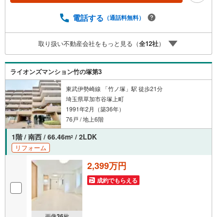
い「空気感」や違うアングルからみたかったリビングの
「見え方」などもしっかり確認できます・リモート相談は
電話する
（通話料無料）
第三者による住宅ローンや家計相談を専門のファイナンシ
ャルプランナーと1対1で・バーチャル背景でプライバシー
取り扱い不動産会社をもっと見る（
全
12
社
）
も安心・忙しいパートナーに変わって予め確認も・別々の
場所から家族みんなで参加もできます・お気軽にご相談下
さい～営業時間～9:30～18:30こちらのお時間でしたらお電
ライオンズマンション竹の塚第3
話でのお問合せがスムーズですお気軽にお問合せください
東武伊勢崎線 「竹ノ塚」駅 徒歩21分
埼玉県草加市谷塚上町
1991年2月（築36年）
76戸 / 地上6階
1階 / 南西 / 66.46m
/ 2LDK
2
リフォーム
2,399万円
成約でもらえる
画像
36
枚