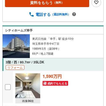
平日も土日もご案内OK。お仕事帰りの内覧も大歓迎！○
資料をもらう
（無料）
「写真だけじゃピンとこない…」という方には、現地でし
っかりご案内します。〇住み替えやローンの見直しなども
電話する
（通話料無料）
無料で対応中。まずは「ちょっと聞いてみたい」からで
も、お気軽にどうぞ！＼☆＼住宅無料相談会開催中/☆/はじ
めてのマイホーム購入をご検討中の皆様のために、住宅無
料相談会を開催しております！『無理をしない予算での家
シティホームズ幸手
探し』をコンセプトに、スタッフが分かりやすく丁寧にお
東武日光線 「幸手」駅 徒歩10分
答え致します☆彡大切な住まいの売りたい・買いたいを経
埼玉県幸手市中4丁目
験豊富なスタッフが全力サポート！今お探し中の方も、こ
1989年3月（築38年）
れからの方も、お気軽にご相談ください♪
69戸 / 地上7階建
3階 / 西 / 80.7m
/ 3SLDK
2
リフォーム
1,590万円
成約でもらえる
画像
36
枚