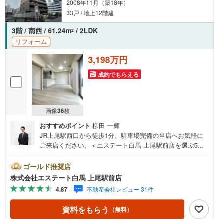
2008年11月（築18年）
33戸 / 地上12階建
3階 / 南西 / 61.24m
/ 2LDK
2
リフォーム
3,198万円
成約でもらえる
画像
36
枚
おすすめポイント
柳田 一輝
JR上尾駅西口から徒歩1分、駐車場完備の当店へお気軽に
ご来店ください。＜エステート白馬 上尾駅前店を選ぶ5つ
のポイント＞1.JR高崎線「上尾駅」から徒歩1分駅前の「イ
トーヨーカドー上尾駅前店」内に立地。2.無料駐車場完備
ゴールド推奨店
のお店立体駐車場は全480台収容可。駐車場完備してます。
株式会社エステート白馬 上尾駅前店
3.大型キッズスペース当店自慢のキッズスペースをぜひご
4.87
不動産会社レビュー 31件
覧ください。店内におむつ替えコーナーもご用意してま
す。4.年中無休・365日営業でお手伝い営業時間:10時～20
資料をもらう
（無料）
時まで。スピードある対応が自慢のお店です。5.提携FPへ