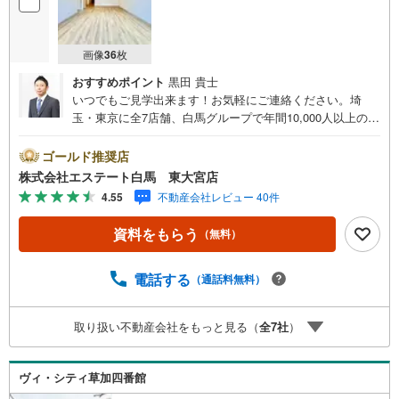
画像
36
枚
おすすめポイント
黒田 貴士
いつでもご見学出来ます！お気軽にご連絡ください。埼
玉・東京に全7店舗、白馬グループで年間10,000人以上の方
にご利用頂いています。ご購入・ご売却から建築・リフォ
ーム・資金計画のプロが、より良いご提案をいたします。
ゴールド推奨店
～人気のリモート見学・リモート相談サービス～・小さい
株式会社エステート白馬 東大宮店
お子様や家事で外出できない、天気が悪く外出したくない
4.55
不動産会社レビュー 40件
時・LINEやZOOMなど無料のアプリですぐにご利用いただ
けます・リモート見学はスタッフがご興味ある物件の現地
資料をもらう
（無料）
から映像をお届けします・写真では伝わりにくい「空気
感」や違うアングルからみたかったリビングの「見え方」
などもしっかり確認できます・リモート相談は第三者によ
電話する
（通話料無料）
る住宅ローンや家計相談を専門のファイナンシャルプラン
ナーと1対1で・バーチャル背景でプライバシーも安心・忙
取り扱い不動産会社をもっと見る（
全
7
社
）
しいパートナーに変わって予め確認も・別々の場所から家
族みんなで参加もできます・お気軽にご相談下さい～営業
時間～9:30～18:30こちらのお時間でしたらお電話でのお問
ヴィ・シティ草加四番館
合せがスムーズですお気軽にお問合せください