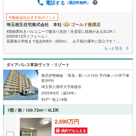
電話する
（通話料無料）
不動産会社おすすめポイント
埼玉相互住宅株式会社 本社
ゴールド推奨店
4階南西向きバルコニーで陽当り良好！全居室に収納がある3LDK！
2025年12月リフォーム！
花栗南小学校まで徒歩約8分（620m）、お子様の通学に安心です！
もっと見る
【お子様がいるお客様でも安心】
本社来店専用のキッズスペースを完備、お子様連れでも落ち着いてご相談
いただけます。
ダイアパレス草加ヴィラ・リゾート
チャイルドシートもご用意しております。
【住宅ローンに強い！本社直結の住宅ローン・契約サポート】
東武伊勢崎線 「草加」駅 バス10分 手代橋 バス停下車
本社在籍の専門スタッフが、金融機関との調整から 審査のポイントまで一
徒歩6分
貫してサポート。
埼玉県八潮市大字南後谷
現在お借入れがある方、勤続年数が短い方、自己資金に不安がある方も、
2002年9月（築24年）
まずはご相談ください。住宅ローンに詳しいスタッフが、状況に合わせて
無理のない進め方をご案内します。 初めての方も安心してご相談いただけ
93戸 / 地上14階
ます。
1階 / 南 / 100.72m
/ 4LDK
2
【本社ならではの総合サポート・検討段階から具体化までスムーズ】
まだ迷っている段階でも問題ありません。
2,690万円
物件のご紹介だけでなく、資金計画、間取りの考え方、建築の注意点、将
来的な売却や住み替えの可能性まで、一つひとつ整理しながらご案内しま
成約でもらえる
す。