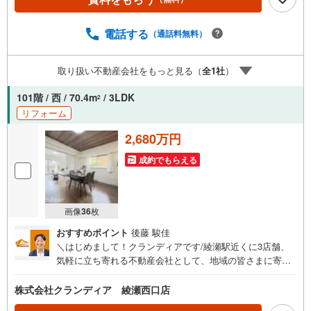
予約をする」ボタンからお問い合わせください。※必ずYah
oo！ JAPAN IDでログインしてください。※PayPayボーナ
スライトは出金と譲渡はできません。ご案内・詳細な資料
電話する
（通話料無料）
のご請求はお気軽にどうぞ♪お電話でのお問い合わせも常
時受け付けております！■頭金0円からのご購入可能です■
取り扱い不動産会社をもっと見る（
全
1
社
）
（諸費用もOK）お気軽にお問い合わせください。
101階 / 西 / 70.4m
/ 3LDK
2
リフォーム
2,680万円
成約でもらえる
画像
36
枚
おすすめポイント
後藤 駿佳
＼はじめまして！クランディアです/綾瀬駅近くに3店舗、
気軽に立ち寄れる不動産会社として、地域の皆さまに寄り
添っています。「住まい探しってむずかしそう…」そんな
方こそ、ぜひご相談ください。『不動産のプロスタッフ』
株式会社クランディア 綾瀬西口店
が、ローンや資金のこともわかりやすくご説明します。〇