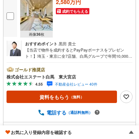
2,580万円
成約でもらえる
画像
36
枚
おすすめポイント
黒田 貴士
【当店で物件を成約するとPayPayボーナスをプレゼン
ト！】埼玉・東京に全7店舗、白馬グループで年間10,000人
以上の方にご利用頂いています。ご購入・ご売却から建
築・リフォーム・資金計画のプロが、より良いご提案をい
ゴールド推奨店
たします。～人気のリモート見学・リモート相談サービス
株式会社エステート白馬 東大宮店
～・小さいお子様や家事で外出できない、天気が悪く外出
4.55
不動産会社レビュー 40件
したくない時・LINEやZOOMなど無料のアプリですぐにご
利用いただけます・リモート見学はスタッフがご興味ある
資料をもらう
（無料）
物件の現地から映像をお届けします・写真では伝わりにく
い「空気感」や違うアングルからみたかったリビングの
「見え方」などもしっかり確認できます・リモート相談は
電話する
（通話料無料）
第三者による住宅ローンや家計相談を専門のファイナンシ
ャルプランナーと1対1で・バーチャル背景でプライバシー
取り扱い不動産会社をもっと見る（
全
9
社
）
も安心・忙しいパートナーに変わって予め確認も・別々の
お気に入り登録内容を確認する
場所から家族みんなで参加もできます・お気軽にご相談下