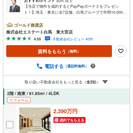
おすすめポイント
黒田 貴士
【当店で物件を成約するとPayPayボーナスをプレゼン
ト！】埼玉・東京に全7店舗、白馬グループで年間10,000人
以上の方にご利用頂いています。ご購入・ご売却から建
築・リフォーム・資金計画のプロが、より良いご提案をい
ゴールド推奨店
たします。～人気のリモート見学・リモート相談サービス
株式会社エステート白馬 東大宮店
～・小さいお子様や家事で外出できない、天気が悪く外出
4.55
不動産会社レビュー 40件
したくない時・LINEやZOOMなど無料のアプリですぐにご
利用いただけます・リモート見学はスタッフがご興味ある
資料をもらう
（無料）
物件の現地から映像をお届けします・写真では伝わりにく
い「空気感」や違うアングルからみたかったリビングの
「見え方」などもしっかり確認できます・リモート相談は
電話する
（通話料無料）
第三者による住宅ローンや家計相談を専門のファイナンシ
ャルプランナーと1対1で・バーチャル背景でプライバシー
取り扱い不動産会社をもっと見る（
全
2
社
）
も安心・忙しいパートナーに変わって予め確認も・別々の
場所から家族みんなで参加もできます・お気軽にご相談下
2階 / 南東 / 81.85m
/ 4LDK
2
さい～営業時間～9:30～18:30こちらのお時間でしたらお電
リフォーム
話でのお問合せがスムーズですお気軽にお問合せください
2,390万円
成約でもらえる