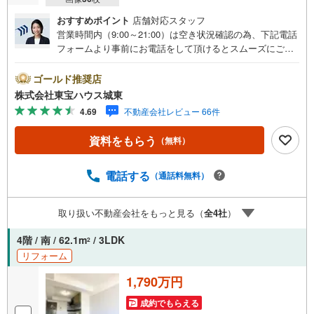
おすすめポイント
店舗対応スタッフ
営業時間内（9:00～21:00）は空き状況確認の為、下記電話
フォームより事前にお電話をして頂けるとスムーズにご案
内ができます。▽TOHO HOUSE CLUB▽現時点の未来
カレンダーの作成▽ご購入後もお客様の人生のパートナー
ゴールド推奨店
として暮らしの「安心」を守り続けます。【Yahoo！ 不動
株式会社東宝ハウス城東
産キャンペーン対象店舗】当店で物件を成約するとPayPay
4.69
不動産会社レビュー 66件
ボーナスライトがもらえる「Yahoo！ 不動産 物件ご成約キ
ャンペーン」の対象になります。「資料をもらう」「見学
資料をもらう
（無料）
予約をする」ボタンからお問い合わせください。※必ずYah
oo！ JAPAN IDでログインしてください。※PayPayボーナ
スライトは出金と譲渡はできません。ご案内・詳細な資料
電話する
（通話料無料）
のご請求はお気軽にどうぞ♪お電話でのお問い合わせも常
時受け付けております！■頭金0円からのご購入可能です■
取り扱い不動産会社をもっと見る（
全
4
社
）
（諸費用もOK）お気軽にお問い合わせください。
4階 / 南 / 62.1m
/ 3LDK
2
リフォーム
1,790万円
成約でもらえる