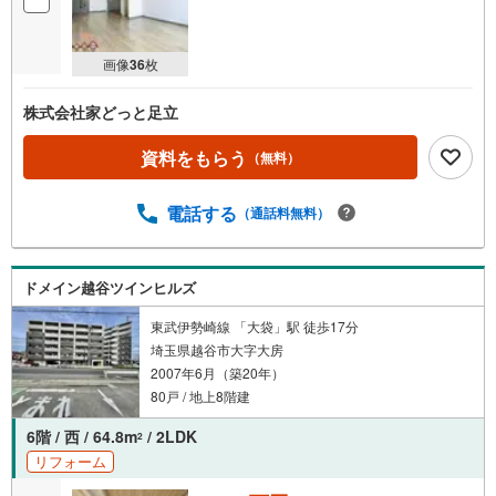
画像
36
枚
株式会社家どっと足立
資料をもらう
（無料）
電話する
（通話料無料）
ドメイン越谷ツインヒルズ
東武伊勢崎線 「大袋」駅 徒歩17分
埼玉県越谷市大字大房
2007年6月（築20年）
80戸 / 地上8階建
6階 / 西 / 64.8m
/ 2LDK
2
リフォーム