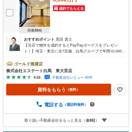
成約でもらえる
画像
36
枚
おすすめポイント
黒田 貴士
【当店で物件を成約するとPayPayボーナスをプレゼン
ト！】埼玉・東京に全7店舗、白馬グループで年間10,000人
以上の方にご利用頂いています。ご購入・ご売却から建
築・リフォーム・資金計画のプロが、より良いご提案をい
ゴールド推奨店
たします。～人気のリモート見学・リモート相談サービス
株式会社エステート白馬 東大宮店
～・小さいお子様や家事で外出できない、天気が悪く外出
4.55
不動産会社レビュー 40件
したくない時・LINEやZOOMなど無料のアプリですぐにご
利用いただけます・リモート見学はスタッフがご興味ある
資料をもらう
（無料）
物件の現地から映像をお届けします・写真では伝わりにく
い「空気感」や違うアングルからみたかったリビングの
「見え方」などもしっかり確認できます・リモート相談は
電話する
（通話料無料）
第三者による住宅ローンや家計相談を専門のファイナンシ
ャルプランナーと1対1で・バーチャル背景でプライバシー
取り扱い不動産会社をもっと見る（
全
8
社
）
も安心・忙しいパートナーに変わって予め確認も・別々の
場所から家族みんなで参加もできます・お気軽にご相談下