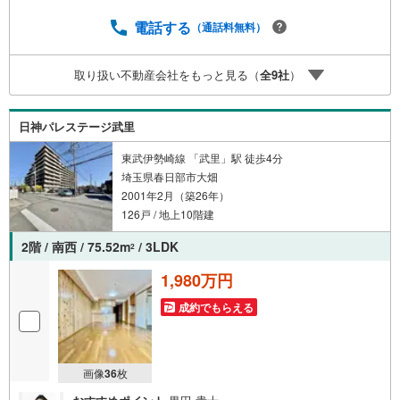
の無料個別相談サービス社外の中立的なファイナンシャル
プランナーと無料相談。ローン返済について、老後や学費
電話する
（通話料無料）
等も含めたシミュレーションをご提案できます。当店には
宅地建物取引士やファイナンシャルプランナー、住宅ロー
取り扱い不動産会社をもっと見る（
全
9
社
）
ンアドバイザーなど、専門資格を持つスタッフが多数在籍
しております。お客様からの資料請求、お問い合わせをお
待ちしております。
日神パレステージ武里
東武伊勢崎線 「武里」駅 徒歩4分
埼玉県春日部市大畑
2001年2月（築26年）
126戸 / 地上10階建
2階 / 南西 / 75.52m
/ 3LDK
2
1,980万円
成約でもらえる
画像
36
枚