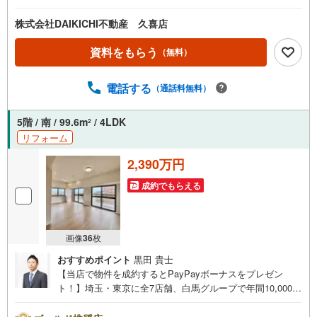
す。スタッフは年間40件前後の引き渡しを経験しておりま
すので、安心、安全のお取引ができる事をお約束いたしま
株式会社DAIKICHI不動産 久喜店
す。住宅ローンや火災保険、ライフライン（電気、ガス、
水道等）や税金の控除手続きまで、不動産購入に関わる全
資料をもらう
（無料）
ての手続きを私共がサポートいたします。お客様のご不明
点は丁寧にご説明いたしますのでご安心ください。その他
電話する
（通話料無料）
物件以外にかかる諸経費について、「どこに、なんで、い
くら」全てご説明いたします。いつでもお気軽にお問い合
わせください。
5階 / 南 / 99.6m
/ 4LDK
2
リフォーム
2,390万円
成約でもらえる
画像
36
枚
おすすめポイント
黒田 貴士
【当店で物件を成約するとPayPayボーナスをプレゼン
ト！】埼玉・東京に全7店舗、白馬グループで年間10,000人
以上の方にご利用頂いています。ご購入・ご売却から建
築・リフォーム・資金計画のプロが、より良いご提案をい