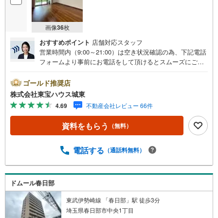
画像
36
枚
おすすめポイント
店舗対応スタッフ
営業時間内（9:00～21:00）は空き状況確認の為、下記電話
フォームより事前にお電話をして頂けるとスムーズにご案
内ができます。▽TOHO HOUSE CLUB▽現時点の未来
カレンダーの作成▽ご購入後もお客様の人生のパートナー
ゴールド推奨店
として暮らしの「安心」を守り続けます。【Yahoo！ 不動
株式会社東宝ハウス城東
産キャンペーン対象店舗】当店で物件を成約するとPayPay
4.69
不動産会社レビュー 66件
ボーナスライトがもらえる「Yahoo！ 不動産 物件ご成約キ
ャンペーン」の対象になります。「資料をもらう」「見学
資料をもらう
（無料）
予約をする」ボタンからお問い合わせください。※必ずYah
oo！ JAPAN IDでログインしてください。※PayPayボーナ
スライトは出金と譲渡はできません。ご案内・詳細な資料
電話する
（通話料無料）
のご請求はお気軽にどうぞ♪お電話でのお問い合わせも常
時受け付けております！■頭金0円からのご購入可能です■
（諸費用もOK）お気軽にお問い合わせください。
ドムール春日部
東武伊勢崎線 「春日部」駅 徒歩3分
埼玉県春日部市中央1丁目