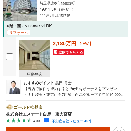
埼玉県越谷市蒲生茜町
1981年5月（築46年）
111戸 / 地上10階建
6階 / 西 / 51.3m
/ 2LDK
2
リフォーム
2,180万円
NEW
成約でもらえる
画像
36
枚
おすすめポイント
黒田 貴士
【当店で物件を成約するとPayPayボーナスをプレゼン
ト！】埼玉・東京に全7店舗、白馬グループで年間10,000人
以上の方にご利用頂いています。ご購入・ご売却から建
築・リフォーム・資金計画のプロが、より良いご提案をい
ゴールド推奨店
たします。～人気のリモート見学・リモート相談サービス
株式会社エステート白馬 東大宮店
～・小さいお子様や家事で外出できない、天気が悪く外出
4.55
不動産会社レビュー 40件
したくない時・LINEやZOOMなど無料のアプリですぐにご
利用いただけます・リモート見学はスタッフがご興味ある