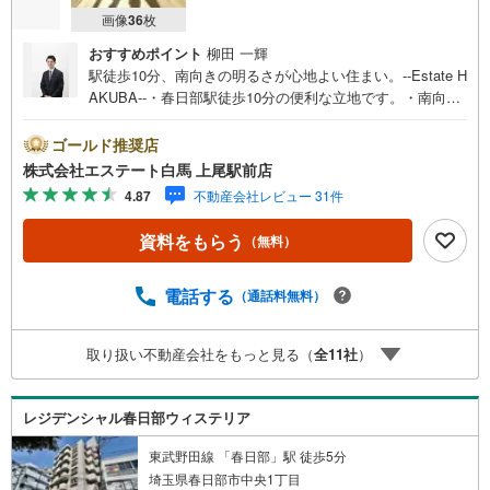
画像
36
枚
おすすめポイント
柳田 一輝
駅徒歩10分、南向きの明るさが心地よい住まい。--Estate H
AKUBA--・春日部駅徒歩10分の便利な立地です。・南向き
バルコニーの明るい住空間。・小学校約450mで通学にも配
慮。・24時間宅配ボックス付きで便利です。・24時間ゴミ
ゴールド推奨店
出し可で時間にゆとり。・浴室乾燥機や追焚機能を備えた
株式会社エステート白馬 上尾駅前店
設備。・食洗機と浄水器付きのキッチンです。・オートロ
4.87
不動産会社レビュー 31件
ックや防犯カメラで安心感。Public Relations ----◇弊社は
中古設備にも修理サービスを無料付保します◇無料駐車場
資料をもらう
（無料）
完備のお店です◇店内に大型キッズスペースあり◇提携FP
への無料個別相談サービスが好評です◎春日部駅徒歩10分
の利便性に加え、小学校約450mの暮らしやすさが魅力。南
電話する
（通話料無料）
向きの明るさと宅配ボックスなど共用設備も整い、落ち着
いて新生活を始めたい方におすすめです。
取り扱い不動産会社をもっと見る（
全
11
社
）
レジデンシャル春日部ウィステリア
東武野田線 「春日部」駅 徒歩5分
埼玉県春日部市中央1丁目