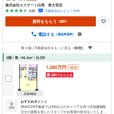
たします。～人気のリモート見学・リモート相談サービス
株式会社エステート白馬 東大宮店
～・小さいお子様や家事で外出できない、天気が悪く外出
4.55
不動産会社レビュー 40件
したくない時・LINEやZOOMなど無料のアプリですぐにご
利用いただけます・リモート見学はスタッフがご興味ある
資料をもらう
（無料）
物件の現地から映像をお届けします・写真では伝わりにく
い「空気感」や違うアングルからみたかったリビングの
「見え方」などもしっかり確認できます・リモート相談は
電話する
（通話料無料）
第三者による住宅ローンや家計相談を専門のファイナンシ
ャルプランナーと1対1で・バーチャル背景でプライバシー
取り扱い不動産会社をもっと見る（
全
2
社
）
も安心・忙しいパートナーに変わって予め確認も・別々の
場所から家族みんなで参加もできます・お気軽にご相談下
3階 / 東 / 66.3m
/ 2LDK
2
さい～営業時間～9:30～18:30こちらのお時間でしたらお電
話でのお問合せがスムーズですお気軽にお問合せください
1,280万円
NEW
成約でもらえる
画像
36
枚
おすすめポイント
DAIKICHI不動産では5年以上のキャリアを持つ宅地建物取
引士の資格を有したスタッフがお客様の担当をいたしま