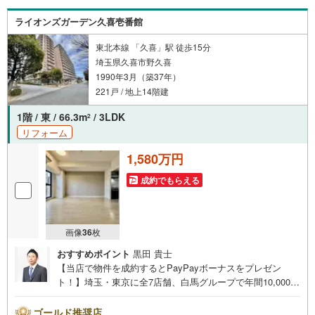
さい～営業時間～9:30～18:30こちらのお時間でしたらお電
ライオンズガーデン久喜壱番館
話でのお問合せがスムーズですお気軽にお問合せください
東北本線 「久喜」駅 徒歩15分
埼玉県久喜市野久喜
1990年3月（築37年）
221戸 / 地上14階建
1階 / 東 / 66.3m
/ 3LDK
2
リフォーム
1,580万円
成約でもらえる
画像
36
枚
おすすめポイント
黒田 貴士
【当店で物件を成約するとPayPayボーナスをプレゼン
ト！】埼玉・東京に全7店舗、白馬グループで年間10,000人
以上の方にご利用頂いています。ご購入・ご売却から建
築・リフォーム・資金計画のプロが、より良いご提案をい
ゴールド推奨店