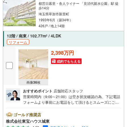
都営日暮里・舎人ライナー 「見沼代親水公園」駅 徒
歩14分
埼玉県草加市新里町
1993年6月（築34年）
426戸 / 地上14階
12階 / 南東 / 102.77m
/ 4LDK
2
リフォーム
2,398万円
成約でもらえる
画像
36
枚
おすすめポイント
店舗対応スタッフ
営業時間内（9:00～21:00）は空き状況確認の為、下記電話
フォームより事前にお電話をして頂けるとスムーズにご案
内ができます。▽TOHO HOUSE CLUB▽現時点の未来
カレンダーの作成▽ご購入後もお客様の人生のパートナー
ゴールド推奨店
として暮らしの「安心」を守り続けます。【Yahoo！ 不動
株式会社東宝ハウス城東
産キャンペーン対象店舗】当店で物件を成約するとPayPay