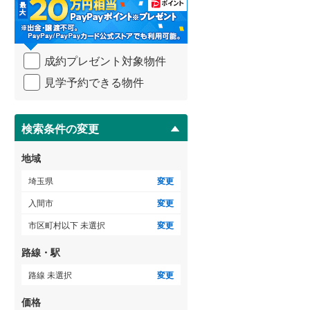
・
比企郡吉見町
(
0
)
条
件
秩父郡横瀬町
(
0
)
を
ゲストルーム
（
0
）
成約プレゼント対象物件
マ
秩父郡小鹿野町
(
0
)
イ
見学予約できる物件
ペ
児玉郡神川町
(
0
)
ー
ＴＶモニタ付インターホン
ジ
南埼玉郡宮代町
(
0
)
に
検索条件の変更
（
2
）
保
存
地域
す
る
埼玉県
変更
入間市
変更
市区町村以下 未選択
変更
路線・駅
路線 未選択
変更
価格