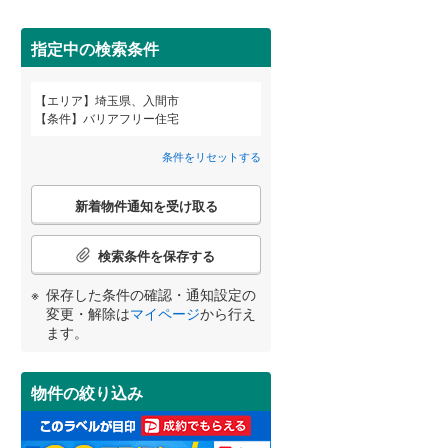
狭山市
(
0
)
西武池袋線
(
2
)
深谷市
(
1
)
指定中の検索条件
西武狭山線
(
0
)
越谷市
(
6
)
エリア
埼玉県、入間市
宮崎
鹿児島
沖縄
条件
バリアフリー住宅
2階以上
（
2
）
入間市
(
2
)
条件をリセットする
和光市
(
4
)
最上階
（
0
）
こ
久喜市
(
3
)
新着物件通知を受け取る
の
する
る
条件をリセットする
条件をリセットする
条件をリセットする
条件をリセットする
条件をリセットする
条件をリセットする
検
富士見市
(
0
)
索
検索条件を保存する
条
坂戸市
制震構造
(
3
（
)
0
）
件
保存した条件の確認・通知設定の
で
日高市
低層マンション（4階建て以
(
0
)
変更・解除は
マイページ
から行え
通
ます。
下）
（
0
）
知
白岡市
(
1
)
を
受
入間郡毛呂山町
(
0
)
物件の絞り込み
け
取
比企郡嵐山町
(
0
)
小学校まで1km以内
（
1
）
る