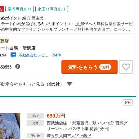
室内写真あり
水回り写真あり
る
ッチン
（
1
）
対面キッチン
（
1
）
すめポイント
緒方 亜由美
ステート白馬が選ばれる5つのポイント＞1.提携FPへの無料個別相談サービ
外の中立的なファイナンシャルプランナーと無料相談できます。ローン返
ついて保険や学費等も含めてシミュレーションをご提案できます2.物件情
機あり
（
2
）
浴室に窓あり
（
0
）
豊富所沢市を中心にたくさんの情報をご用意しております。インターネッ
奨店
告前の物件も多数取り揃えております。お客様のご希望エリアをお申し付
テート白馬 所沢店
ださい。3.自社グループでリフォーム、新築請負所沢店の3階はリフォー
庭
不動産会社レビュー 34件
4.94
注文建築部門の相談スペースです。一級建築士をはじめとした専門スタッ
おりますのでご見学とあわせて、リフォームや注文建築についてご相談頂
ルコニー
（
0
）
専用庭
（
0
）
資料をもらう
-59555
無料
4.年中無休（年末年始除く）で営業しております営業時間 9:30～19:00
時間はお電話でのお問合わせがスムーズです5.お子様連れでおこしくだ
キッズスペース、授乳室、オムツ替えベッド、アンパンマンジュースをご
不動産会社をもっと見る（
全
5
社
）
しております。ご見学ご希望の方は、右上の“室内・現地を見学する（無
をボタンからご予約ください。
インクローゼット
PR
690万円
価格
契約、入居関連など
西武池袋線 「武蔵藤沢」駅 バス12分 西武グ
交通
リーンヒル バス停下車 徒歩1分 他
能
（
2
）
埼玉県入間市大字上藤沢
所在地