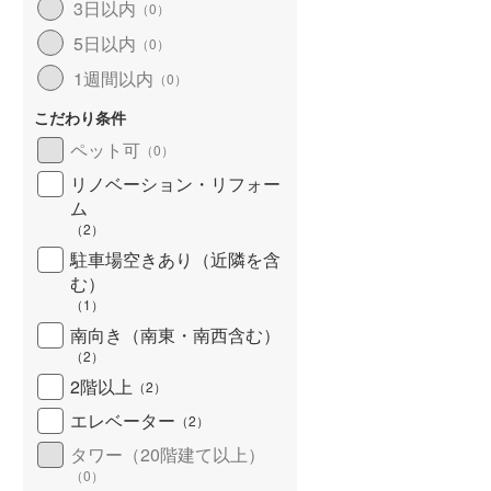
3日以内
（
0
）
5日以内
（
0
）
1週間以内
（
0
）
こだわり条件
ペット可
（
0
）
リノベーション・リフォー
ム
（
2
）
駐車場空きあり（近隣を含
む）
（
1
）
南向き（南東・南西含む）
（
2
）
2階以上
（
2
）
エレベーター
（
2
）
タワー（20階建て以上）
（
0
）