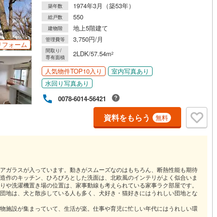
1974年3月（築53年）
築年数
応
550
総戸数
地上5階建て
ン内見(相談)可
（
1
）
IT重説可
（
1
）
建物階
3,750円/月
管理費等
リフォーム
間取り/
2LDK/57.54m
2
ン対応とは？
専有面積
人気物件TOP10入り
室内写真あり
水回り写真あり
0078-6014-56421
資料をもらう
無料
アガラスが入っています。動きがスムーズなのはもちろん、断熱性能も期待
造作のキッチン、ひろびろとした洗面は、北欧風のインテリがよく似合いま
りや洗濯機置き場の位置は、家事動線も考えられている家事ラク部屋です。
団地は、犬と散歩している人も多く、犬好き・猫好きにはうれしい団地とな
物施設が集まっていて、生活が楽。仕事や育児に忙しい年代にはうれしい環