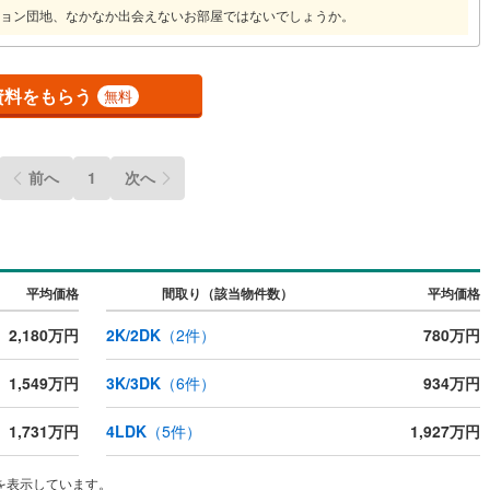
ョン団地、なかなか出会えないお部屋ではないでしょうか。
資料をもらう
無料
前へ
1
次へ
平均価格
間取り（該当物件数）
平均価格
2,180万円
2K/2DK
（
2
件）
780万円
1,549万円
3K/3DK
（
6
件）
934万円
1,731万円
4LDK
（
5
件）
1,927万円
を表示しています。