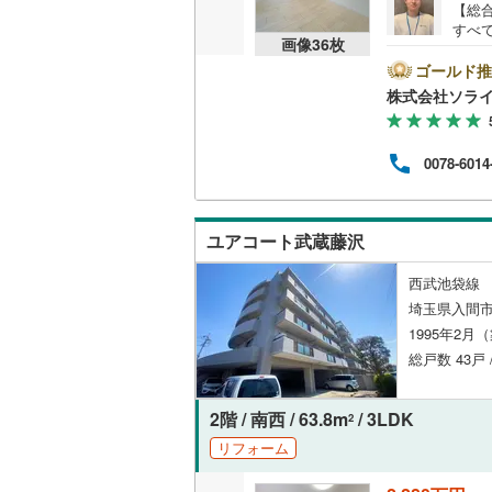
【総
比企郡小
すべ
共用施設
画像
36
枚
業マ
比企郡鳩
り、
ゴールド推
コンシェ
緒に
株式会社ソラ
秩父郡皆
系の
現地
設備
秩父郡東
ます
0078-6014
談・
床暖房
（
児玉郡上
せ・
北葛飾郡
ユアコート武蔵藤沢
間取り、居室
西武池袋線 
バリアフ
埼玉県入間市
1995年2月
LD
総戸数 43戸 
リビング
2階 / 南西 / 63.8m
/ 3LDK
2
（
0
）
リフォーム
キッチン