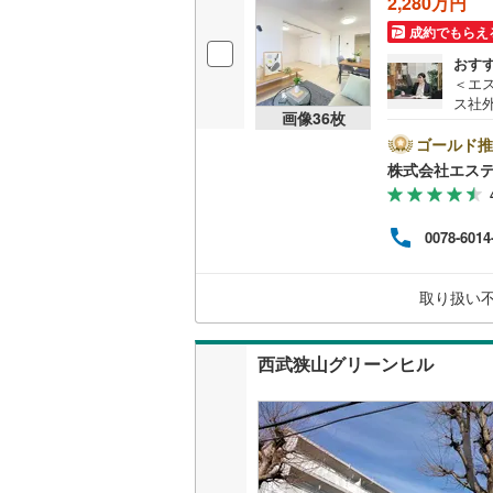
2,280万円
成約でもらえ
独立型キ
おす
＜エ
浴室
ス社
画像
36
枚
済に
浴室乾燥
報が
ゴールド推
ト広
株式会社エス
けく
バルコニー、
ム、
フが
ルーフバ
0078-6014
けます
この
さい
収納
取り扱い
用意
料）
ウォーク
（
0
）
西武狭山グリーンヒル
販売、価格、
即入居可