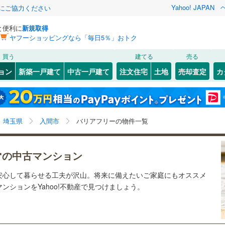
Yahoo! JAPAN
金にご協力ください
と便利に
新規取得
ヤフーショッピングなら「毎日5％」おトク
検索条件を保存しました
買う
建てる
売る
0
)
川越線
(
0
)
リノベーション
ョン
新築一戸建て
中古一戸建て
注文住宅
土地
売却査定
カ
この検索条件の新着物件通知は、
マイページ
から設定できます。
ライン（宇都宮～逗子）
湘南新宿ライン（前橋～小田原）
ション・リフォーム
築古・築30年以上
（
2
）
北区
東藤沢
(
10
(
1
)
)
岩手
宮城
秋田
山形
(
0
)
)
中央区
(
5
)
京浜東北線
(
0
)
埼玉県、入間市、バリアフリー住宅
神奈川
埼玉
千葉
茨城
埼玉県
入間市
バリアフリーの物件一覧
)
南区
(
5
)
線
(
0
)
上越新幹線
(
0
)
クスあり
)
（
0
）
24時間ゴミ出し可
（
0
）
長野
富山
石川
福井
ー
線
(
0
)
北陸新幹線
(
0
)
の中古マンション
検索条件を保存する
ルーム
（
0
）
エレベーター
（
2
）
閉じる
閉じる
お気に入りリストを見る
お気に入りリストを見る
閉じる
閉じる
3
)
熊谷市
(
3
)
岐阜
静岡
三重
安心して暮らせる工夫が沢山。将来に備えたいご家庭にもオススメ
ロ有楽町線
(
0
)
東京メトロ副都心線
(
0
)
きあり（近隣を含む）
オートロック
（
2
）
マイページ
ンションをYahoo!不動産で見つけましょう。
)
秩父市
(
0
)
兵庫
京都
滋賀
奈良
0
)
埼玉新都市交通伊奈線
(
0
)
)
加須市
(
0
)
約
崎線
(
0
)
東武日光線
(
0
)