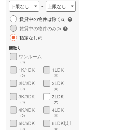
下限なし
上限なし
~
賃貸中の物件は除く
(
2
)
賃貸中の物件のみ
(
0
)
指定なし
(
2
)
間取り
ワンルーム
ワイドバルコニー
（
2
）
（
0
）
1K/1DK
1LDK
（
0
）
（
0
）
2K/2DK
2LDK
（
0
）
（
0
）
3K/3DK
3LDK
（
0
）
（
2
）
4K/4DK
4LDK
（
0
）
（
0
）
5K/5DK
5LDK以上
（
0
）
（
0
）