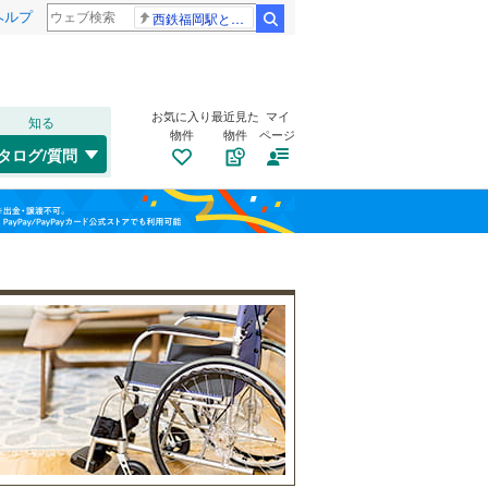
ヘルプ
西鉄福岡駅と薬院駅の構内で不適切音声
検索
お気に入り
最近見た
マイ
知る
物件
物件
ページ
高崎線
(
0
)
タログ/質問
武蔵野線
(
0
)
大宮区
(
5
)
福島
桜区
(
6
)
埼京線
(
0
)
栃木
群馬
山梨
緑区
(
5
)
山形新幹線
(
0
)
自転車置き場
（
2
）
バイク置き場
（
1
）
川口市
(
32
)
防犯カメラ
（
1
）
所沢市
(
8
)
和歌山
つくばエクスプレス
(
0
)
本庄市
(
0
)
東武野田線
(
0
)