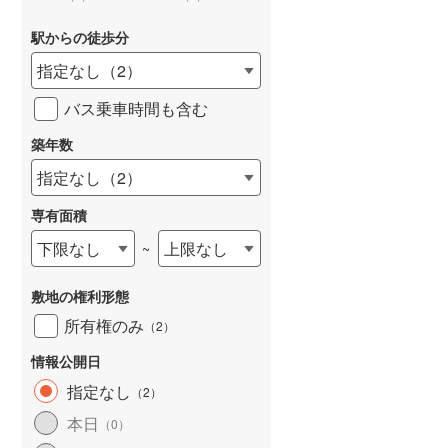
駅からの徒歩分
指定なし
（
2
）
バス乗車時間も含む
詳しく見る
築年数
指定なし
（
2
）
専有面積
下限なし
上限なし
~
敷地の権利形態
所有権のみ
（
2
）
情報公開日
指定なし
（
2
）
本日
（
0
）