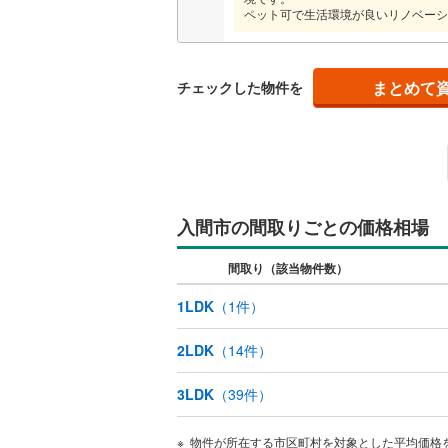
ペット可で生活環境が良いリノベーシ
まとめて
チェックした物件を
入間市の間取りごとの価格相場
間取り（該当物件数）
1LDK
（
1
件）
2LDK
（
14
件）
3LDK
（
39
件）
物件が所在する市区町村を対象とした平均価格