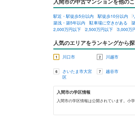
入間市の中古マンションを他のこ
駅近・駅徒歩5分以内
駅徒歩10分以内
築浅・築5年以内
駐車場に空きがある
2,000万円以下
2,500万円以下
3,000
人気のエリアをランキングから探
川口市
川越市
1
2
さいたま市大宮
越谷市
6
7
区
入
入間市の学区情報
間
市
入間市の学区情報は公開されています。小学校
に
関
す
る
情
報