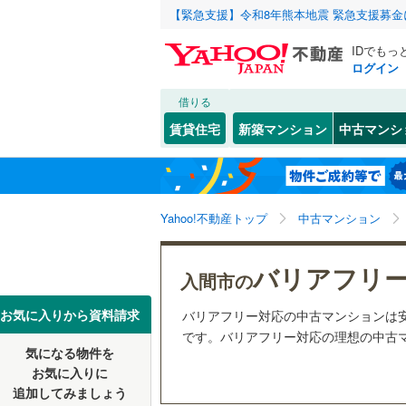
【緊急支援】令和8年熊本地震 緊急支援募
IDでもっ
ログイン
借りる
北海道
JR
北海道
東北本線
(
こだわり条件
リフォーム、
賃貸住宅
新築マンション
中古マンシ
湘南新宿
リノベー
さいたま市
西区
豊岡
(
(
0
1
)
)
東北
青森
(
0
)
（
2
）
見沼区
(
2
八高線
(
0
)
関東
東京
Yahoo!不動産トップ
中古マンション
共用設備
浦和区
(
5
東北新幹
岩槻区
宅配ボッ
(
1
信越・北陸
新潟
バリアフリ
秋田新幹
入間市の
トランク
埼玉県のそのほ
川越市
(
1
東海
愛知
お気に入りから資料請求
バリアフリー対応の中古マンションは
地下鉄
東京メト
駐車場空
かの地域
です。バリアフリー対応の理想の中古マ
行田市
(
0
気になる物件を
（
1
）
近畿
大阪
私鉄・その他
秩父鉄道
(
お気に入りに
飯能市
(
0
追加してみましょう
管理・管理規
東武伊勢