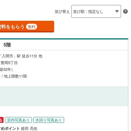
島根
岡山
広島
山口
(
1
)
春日部市
(
5
)
線
（
(
0
0
)
）
24時間有人管理
東武越生線
(
0
)
（
0
）
並び替え
)
鴻巣市
(
2
)
香川
愛媛
高知
線
(
0
)
西武新宿線
(
1
)
保存した条件を見る
建ち方、日当たり
)
草加市
(
5
)
資料をもらう
無料
線
(
0
)
埼玉高速鉄道
(
0
)
佐賀
長崎
熊本
大分
2
）
南向き（南東・南西含む）
戸田市
(
6
)
（
2
）
 5階
)
志木市
(
1
)
戸なし
（
0
）
メゾネット
（
0
）
「入間市」駅 徒歩11分 他
)
桶川市
(
0
)
この条件で検索する
この条件で検索する
この条件で検索する
この条件で検索する
この条件で検索する
この条件で検索する
市区町村以下を選択
市区町村を選択す
駅を選択する
豊岡5丁目
施工・品質・工法関連
)
八潮市
(
0
)
（築32年）
 / 地上階数11階
（
)
1
）
蓮田市
免震構造
(
0
（
)
0
）
総戸数200以上）
)
鶴ヶ島市
タワー（20階建て以上）
(
0
)
（
0
）
)
ふじみ野市
(
4
)
伊奈町
(
0
)
入間郡三芳町
(
0
)
室内写真あり
水回り写真あり
る
生町
(
0
)
比企郡滑川町
(
0
)
駅が始発駅
（
2
）
海まで2km以内
（
0
）
すめポイント
鎗田 亮佑