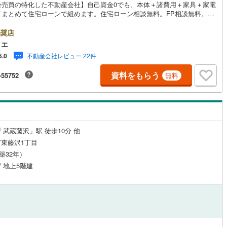
合売買の特化した不動産会社】自己資金0でも、本体＋諸費用＋家具＋家電
川町
(
0
)
比企郡川島町
(
0
)
てまとめて住宅ローンで組めます。住宅ローン相談無料。FP相談無料。営
ンの熱意とスピーディをモットーにお客さん目線での営業を心がけてお
山町
(
0
)
比企郡ときがわ町
(
0
)
営業マンの差を実感してください！◆他社様でご紹介されている物件も一
奨店
ルジュサービス
（
0
）
キッズルーム
（
0
）
ご提案できます。◆おまとめローン（消費者金融系・車のローン・カード
イエ
野町
(
0
)
秩父郡長瀞町
(
0
)
借入・エアコン等の電化製品等）もおまとめ可能です。◆お忙しいときは
不動産会社レビュー 22件
5.0
待合せ＆現地解散できます。◆勤続年数が1年未満でも、ローンが受けられ
秩父村
(
0
)
児玉郡美里町
(
0
)
。株式会社ソライエにお任せください！売買・賃貸・売却相談・相続相
資料をもらう
-55752
無料
空家管理・住宅ローン相談等何でもお気軽にご相談ください！お問い合わ
0
）
オール電化
（
0
）
里町
(
0
)
大里郡寄居町
(
0
)
ご来店お待ちしております！（＾＾）！
杉戸町
(
0
)
北葛飾郡松伏町
(
0
)
全体
「武蔵藤沢」駅 徒歩10分 他
リー住宅
（
2
）
東藤沢1丁目
（築32年）
/ 地上5階建
ダイニング15畳以上