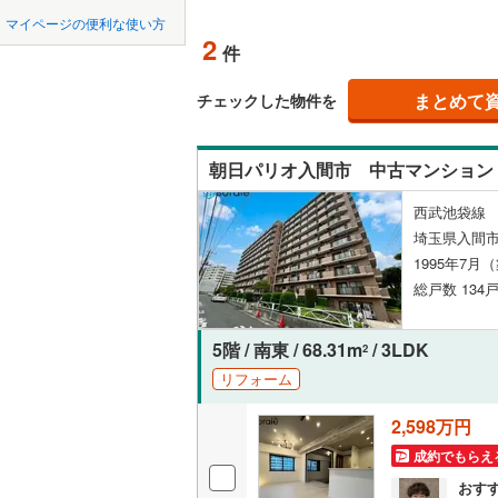
中国
鳥取
東松山市
マイページの便利な使い方
ペット可
東武東上
2
件
羽生市
(
0
四国
徳島
西武秩父
配置、向き、
上尾市
(
4
まとめて
チェックした物件を
西武山口
九州・沖縄
福岡
角住戸
（
蕨市
(
0
)
朝日パリオ入間市 中古マンション
朝霞市
(
8
階下に住
西武池袋線 
新座市
(
9
0
0
0
0
0
0
埼玉県入間市
該当物件
該当物件
該当物件
該当物件
該当物件
該当物件
件
件
件
件
件
件
構造・規模・
北本市
(
1
1995年7月
総戸数 134戸
三郷市
耐震構造
(
3
幸手市
大規模（
(
0
5階 / 南東 / 68.31m
/ 3LDK
2
（
0
）
リフォーム
吉川市
(
0
2,598万円
立地
北足立郡
成約でもらえ
入間郡越
最寄りの
おす