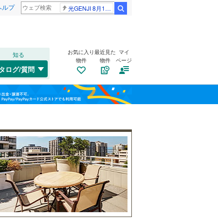
ヘルプ
光GENJI 8月19日
検索
お気に入り
最近見た
マイ
知る
物件
物件
ページ
高崎線
(
0
)
タログ/質問
武蔵野線
(
0
)
大宮区
(
0
)
福島
桜区
(
3
)
埼京線
(
0
)
栃木
群馬
山梨
緑区
(
0
)
山形新幹線
(
0
)
自転車置き場
（
0
）
バイク置き場
（
0
）
川口市
(
16
)
防犯カメラ
（
0
）
所沢市
(
3
)
和歌山
つくばエクスプレス
(
0
)
本庄市
(
0
)
東武野田線
(
0
)