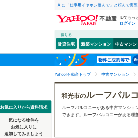
AIに「仕事用イヤホン選んで」と頼んで実
IDでもっ
ログイン
借りる
北海道
JR
北海道
東北本線
(
こだわり条件
リフォーム、
賃貸住宅
新築マンション
中古マンシ
湘南新宿
リノベー
さいたま市
西区
(
0
)
東北
青森
(
0
)
（
0
）
見沼区
(
0
八高線
(
0
)
関東
東京
Yahoo!不動産トップ
中古マンション
共用設備
浦和区
(
5
東北新幹
岩槻区
宅配ボッ
(
1
信越・北陸
新潟
ルーフバル
秋田新幹
和光市の
トランク
埼玉県のそのほ
川越市
(
6
東海
愛知
お気に入りから資料請求
ルーフバルコニーがある中古マンショ
地下鉄
東京メト
駐車場空
かの地域
できます。ルーフバルコニーがある理想
行田市
(
0
気になる物件を
（
0
）
近畿
大阪
私鉄・その他
秩父鉄道
(
お気に入りに
飯能市
(
0
追加してみましょう
管理・管理規
東武伊勢