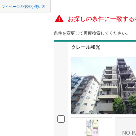
中国
鳥取
東松山市
マイページの便利な使い方
ペット可
東武東上
羽生市
(
0
お探しの条件に一致する
四国
徳島
西武秩父
配置、向き、
上尾市
(
4
西武山口
条件を変更して再度検索してください。
九州・沖縄
福岡
角住戸
（
蕨市
(
2
)
クレール和光
朝霞市
(
4
階下に住
新座市
(
3
0
0
0
0
0
0
該当物件
該当物件
該当物件
該当物件
該当物件
該当物件
件
件
件
件
件
件
構造・規模・
北本市
(
3
三郷市
耐震構造
(
0
幸手市
大規模（
(
0
（
0
）
吉川市
(
1
立地
北足立郡
入間郡越
最寄りの