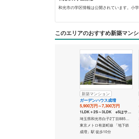
光
オンライン対
市
和光市の学区情報は公開されています。小学
に
オンライ
関
す
る
このエリアのおすすめ新築マンシ
オンライ
情
報
新築マンション
ガーデンハウス成増
5,900万円～7,300万円
1LDK＋2S～3LDK ※Sはサービスルーム（納戸）です。
埼玉県和光市白子2丁目885番1、東京都板橋区成増2丁目54番1の一部（地番）
東京メトロ有楽町線 「地下鉄
成増」駅 徒歩10分