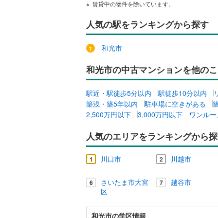
賃貸中の物件を除いています。
独立型キ
人気の駅をランキングから探す
浴室
和光市
浴室乾燥
和光市の中古マンションを他のこ
バルコニー、
駅近・駅徒歩5分以内
駅徒歩10分以内
ルーフバ
築浅・築5年以内
駐車場に空きがある
2,500万円以下
3,000万円以下
ワンルー
収納
人気のエリアをランキングから探
ウォーク
川口市
川越市
（
0
）
1
2
さいたま市大宮
越谷市
6
7
販売、価格、
区
即入居可
和
和光市の学区情報