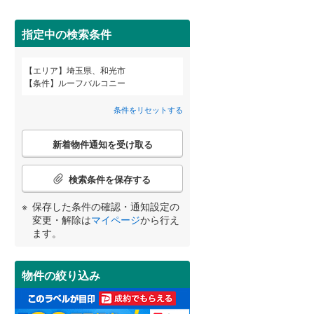
狭山市
(
0
)
西武池袋線
(
0
)
深谷市
(
0
)
指定中の検索条件
西武狭山線
(
0
)
越谷市
(
1
)
エリア
埼玉県、和光市
宮崎
鹿児島
沖縄
条件
ルーフバルコニー
2階以上
（
0
）
入間市
(
2
)
条件をリセットする
和光市
(
0
)
最上階
（
0
）
こ
久喜市
(
1
)
新着物件通知を受け取る
の
する
る
条件をリセットする
条件をリセットする
条件をリセットする
条件をリセットする
条件をリセットする
条件をリセットする
検
富士見市
(
3
)
索
検索条件を保存する
条
坂戸市
制震構造
(
2
（
)
0
）
件
保存した条件の確認・通知設定の
で
日高市
低層マンション（4階建て以
(
0
)
変更・解除は
マイページ
から行え
通
ます。
下）
（
0
）
知
白岡市
(
0
)
を
受
入間郡毛呂山町
(
0
)
物件の絞り込み
け
取
比企郡嵐山町
(
0
)
小学校まで1km以内
（
0
）
る