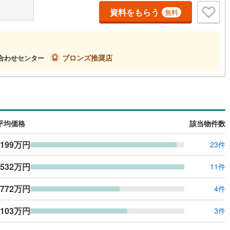
川町
(
0
)
比企郡川島町
(
0
)
資料をもらう
無料
山町
(
0
)
比企郡ときがわ町
(
0
)
ルジュサービス
（
0
）
キッズルーム
（
0
）
野町
(
0
)
秩父郡長瀞町
(
0
)
ブロンズ推奨店
い合わせセンター
秩父村
(
0
)
児玉郡美里町
(
0
)
0
）
オール電化
（
0
）
里町
(
0
)
大里郡寄居町
(
0
)
杉戸町
(
0
)
北葛飾郡松伏町
(
0
)
全体
平均価格
該当物件数
リー住宅
（
0
）
,199万円
23件
,532万円
11件
ダイニング15畳以上
,772万円
4件
,103万円
3件