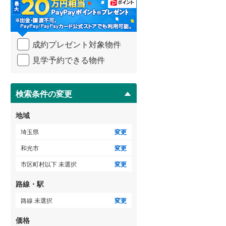
・
比企郡吉見町
(
0
)
条
件
秩父郡横瀬町
(
0
)
を
ゲストルーム
（
0
）
成約プレゼント対象物件
マ
秩父郡小鹿野町
(
0
)
イ
見学予約できる物件
ペ
児玉郡神川町
(
0
)
ー
ＴＶモニタ付インターホン
ジ
南埼玉郡宮代町
(
0
)
に
検索条件の変更
（
0
）
保
存
地域
す
る
埼玉県
変更
和光市
変更
市区町村以下 未選択
変更
路線・駅
路線 未選択
変更
価格