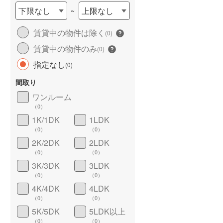
下限なし
上限なし
~
賃貸中の物件は除く
(
0
)
賃貸中の物件のみ
(
0
)
指定なし
(
0
)
間取り
ワンルーム
ワイドバルコニー
（
0
）
（
0
）
1K/1DK
1LDK
（
0
）
（
0
）
2K/2DK
2LDK
（
0
）
（
0
）
3K/3DK
3LDK
（
0
）
（
0
）
4K/4DK
4LDK
（
0
）
（
0
）
5K/5DK
5LDK以上
（
0
）
（
0
）