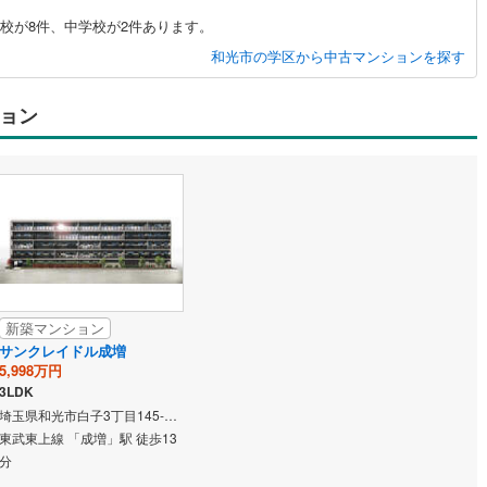
応
校が8件、中学校が2件あります。
和光市の学区から中古マンションを探す
ン内見(相談)可
（
0
）
IT重説可
（
0
）
ョン
ン対応とは？
新築マンション
サンクレイドル成増
5,998万円
3LDK
埼玉県和光市白子3丁目145-1（地番）
東武東上線 「成増」駅 徒歩13
分