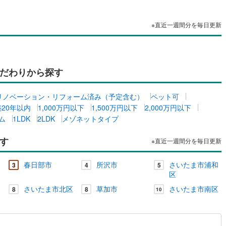
ッチン
（
0
）
対面キッチン
（
0
）
※直近一週間分を毎日更新
機あり
（
0
）
浴室に窓あり
（
0
）
だわりから探す
庭
リノベーション・リフォーム済み（予定含む）
ペット可
ルコニー
（
0
）
専用庭
（
0
）
築20年以内
1,000万円以下
1,500万円以下
2,000万円以下
ム
1LDK
2LDK
メゾネットタイプ
す
※直近一週間分を毎日更新
インクローゼット
春日部市
所沢市
さいたま市浦和
3
4
5
区
さいたま市北区
草加市
さいたま市南区
8
8
契約、入居関連など
10
能
（
0
）