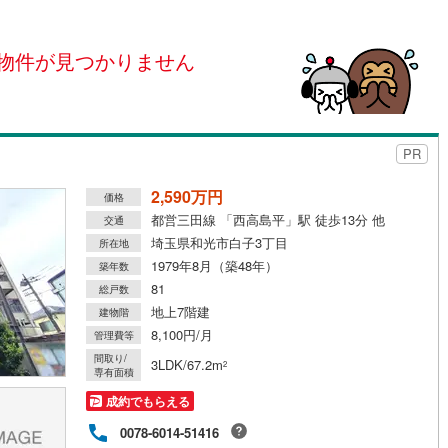
島根
岡山
広島
山口
(
1
)
春日部市
(
1
)
線
（
(
0
0
)
）
24時間有人管理
東武越生線
(
0
)
（
0
）
)
鴻巣市
(
0
)
物件が見つかりません
香川
愛媛
高知
線
(
0
)
西武新宿線
(
0
)
保存した条件を見る
建ち方、日当たり
)
草加市
(
4
)
線
(
0
)
埼玉高速鉄道
(
0
)
佐賀
長崎
熊本
大分
0
）
南向き（南東・南西含む）
戸田市
(
3
)
（
0
）
PR
)
志木市
(
0
)
戸なし
（
0
）
メゾネット
（
0
）
2,590万円
)
桶川市
(
0
)
価格
この条件で検索する
この条件で検索する
この条件で検索する
この条件で検索する
この条件で検索する
この条件で検索する
市区町村以下を選択
市区町村を選択す
駅を選択する
都営三田線 「西高島平」駅 徒歩13分 他
交通
施工・品質・工法関連
)
八潮市
(
1
)
埼玉県和光市白子3丁目
所在地
1979年8月（築48年）
築年数
（
)
0
）
蓮田市
免震構造
(
0
（
)
0
）
81
総戸数
地上7階建
総戸数200以上）
)
鶴ヶ島市
タワー（20階建て以上）
(
1
)
（
0
）
建物階
8,100円/月
管理費等
)
ふじみ野市
(
0
)
間取り/
3LDK/67.2m
2
専有面積
伊奈町
(
0
)
入間郡三芳町
(
0
)
成約でもらえる
生町
(
0
)
比企郡滑川町
(
0
)
駅が始発駅
（
0
）
海まで2km以内
（
0
）
0078-6014-51416