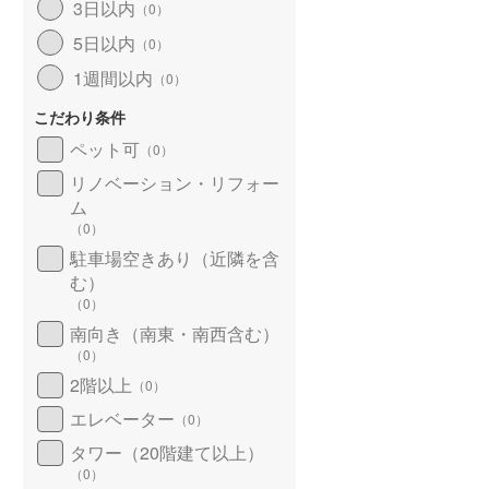
3日以内
（
0
）
5日以内
（
0
）
1週間以内
（
0
）
こだわり条件
ペット可
（
0
）
リノベーション・リフォー
ム
（
0
）
駐車場空きあり（近隣を含
む）
（
0
）
南向き（南東・南西含む）
（
0
）
2階以上
（
0
）
エレベーター
（
0
）
タワー（20階建て以上）
（
0
）