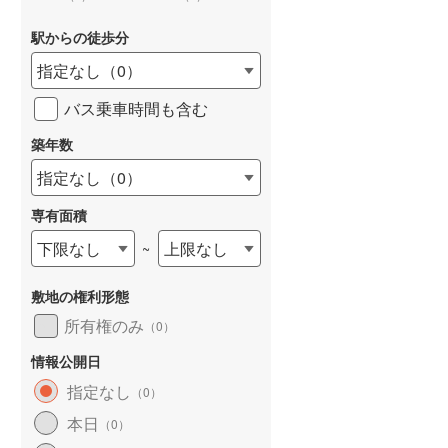
駅からの徒歩分
指定なし
（
0
）
バス乗車時間も含む
詳しく見る
築年数
指定なし
（
0
）
専有面積
下限なし
上限なし
~
敷地の権利形態
所有権のみ
（
0
）
情報公開日
指定なし
（
0
）
本日
（
0
）