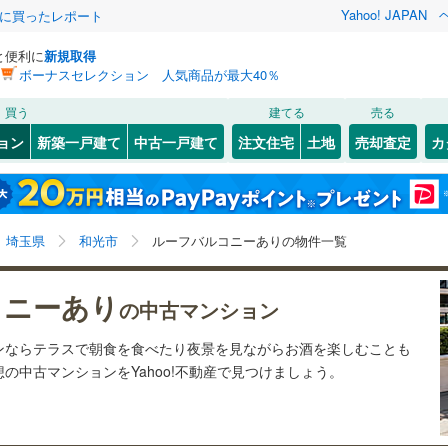
Yahoo! JAPAN
際に買ったレポート
と便利に
新規取得
ボーナスセレクション 人気商品が最大40％
検索条件を保存しました
買う
建てる
売る
0
)
川越線
(
0
)
リノベーション
ョン
新築一戸建て
中古一戸建て
注文住宅
土地
売却査定
カ
この検索条件の新着物件通知は、
マイページ
から設定できます。
ライン（宇都宮～逗子）
湘南新宿ライン（前橋～小田原）
ション・リフォーム
築古・築30年以上
（
0
）
北区
(
4
)
岩手
宮城
秋田
山形
(
0
)
)
中央区
(
2
)
京浜東北線
(
0
)
埼玉県、和光市、ルーフバルコニー
神奈川
埼玉
千葉
茨城
埼玉県
和光市
ルーフバルコニーありの物件一覧
)
南区
(
4
)
線
(
0
)
上越新幹線
(
0
)
クスあり
)
（
0
）
24時間ゴミ出し可
（
0
）
長野
富山
石川
福井
コニーあり
線
(
0
)
北陸新幹線
(
0
)
の中古マンション
検索条件を保存する
ルーム
（
0
）
エレベーター
（
0
）
閉じる
閉じる
お気に入りリストを見る
お気に入りリストを見る
閉じる
閉じる
)
熊谷市
(
0
)
岐阜
静岡
三重
ンならテラスで朝食を食べたり夜景を見ながらお酒を楽しむことも
ロ有楽町線
(
0
)
東京メトロ副都心線
(
0
)
きあり（近隣を含む）
オートロック
（
0
）
マイページ
の中古マンションをYahoo!不動産で見つけましょう。
)
秩父市
(
0
)
兵庫
京都
滋賀
奈良
0
)
埼玉新都市交通伊奈線
(
0
)
)
加須市
(
0
)
約
崎線
(
0
)
東武日光線
(
0
)