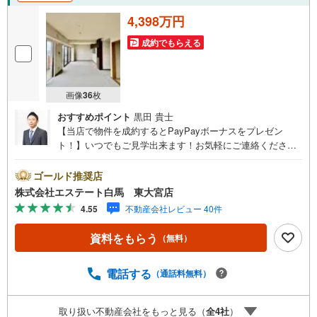
4,398万円
成約でもらえる
画像
36
枚
おすすめポイント
黒田 貴士
【当店で物件を成約するとPayPayボーナスをプレゼン
ト！】いつでもご見学出来ます！お気軽にご連絡くださ
い。当店は東大宮駅東口から徒歩3分。電車でもお車でもご
来店しやすい店舗です。お気軽にお立ち寄り下さい。～人
ゴールド推奨店
気のリモート見学・リモート相談サービス～・小さいお子
株式会社エステート白馬 東大宮店
様や家事で外出できない、天気が悪く外出したくない時・L
4.55
不動産会社レビュー 40件
INEやZOOMなど無料のアプリですぐにご利用いただけま
す・リモート見学はスタッフがご興味ある物件の現地から
資料をもらう
（無料）
映像をお届けします・写真では伝わりにくい「空気感」や
違うアングルからみたかったリビングの「見え方」なども
しっかり確認できます・リモート相談は第三者による住宅
電話する
（通話料無料）
ローンや家計相談を専門のファイナンシャルプランナーと1
対1で・バーチャル背景でプライバシーも安心・忙しいパー
取り扱い不動産会社をもっと見る（
全
4
社
）
トナーに変わって予め確認も・別々の場所から家族みんな