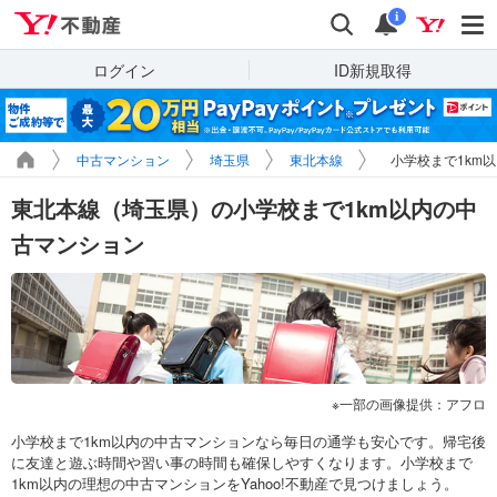
Yahoo!不動産
検索
通知
i
ログイン
ID新規取得
中古マンション
埼玉県
東北本線
小学校まで1km
東北本線（埼玉県）の小学校まで1km以内の中
古マンション
一部の画像提供：アフロ
小学校まで1km以内の中古マンションなら毎日の通学も安心です。帰宅後
に友達と遊ぶ時間や習い事の時間も確保しやすくなります。小学校まで
1km以内の理想の中古マンションをYahoo!不動産で見つけましょう。