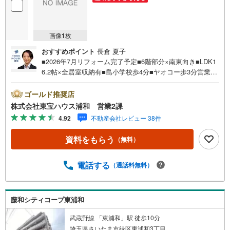
画像
1
枚
おすすめポイント
長倉 夏子
■2026年7月リフォーム完了予定■6階部分×南東向き■LDK1
6.2帖×全居室収納有■島小学校歩4分■ヤオコー歩3分営業時
間:7:00～22:00（年中無休）こちらの時間帯はお電話での
お問い合わせがスムーズにご案内できますぜひお気軽にご
ゴールド推奨店
連絡下さい！東宝ハウスライフソリューションズグルー
株式会社東宝ハウス浦和 営業2課
プ 東宝ハウス浦和 特別提携金利〔一例〕東宝ハウス浦
4.92
不動産会社レビュー 38件
和の住宅ローン■変動金利全期間引下げプラン⇒住宅ローン
金利優遇割の最大適用《0.89％》と某信用金庫金利1.275％
資料をもらう
（無料）
の比較借入金4000万円返済期間35年の総返済額の差額:303
万円※2026年7月末実行分まで（審査・要件があります）◇
TOHO HOUSE CLUBで生涯の安心をお届け◇東宝ハウスの
電話する
（通話料無料）
ライフパートナーが直接ご対応ライフプランニング、かけ
つけサポート、Club Offプレミアムなど多彩なサービスがご
ざいます
藤和シティコープ東浦和
武蔵野線 「東浦和」駅 徒歩10分
埼玉県さいたま市緑区東浦和3丁目