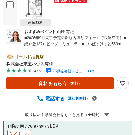
成約でもらえる
画像
23
枚
おすすめポイント
山崎 有紀
■2026年9月完了予定の新規内装リフォームで快適空間に■
総戸数187戸ビッグコミュニティ■まいばすけっと550m
（徒歩7分）■大宮駅歩14分営業時間:7:00～22:00（年中無
休）こちらの時間帯はお電話でのお問い合わせがスムーズ
ゴールド推奨店
にご案内できますぜひお気軽にご連絡下さい！東宝ハウス
株式会社東宝ハウス浦和
ライフソリューションズグループ 東宝ハウス浦和 特別
4.92
不動産会社レビュー 38件
提携金利〔一例〕東宝ハウス浦和の住宅ローン■変動金利全
期間引下げプラン⇒住宅ローン金利優遇割の最大適用《0.8
資料をもらう
（無料）
9％》と某信用金庫金利1.275％の比較借入金4000万円返済
期間35年の総返済額の差額:303万円※2026年7月末実行分ま
で（審査・要件があります）◇TOHO HOUSE CLUBで生涯
電話する
（通話料無料）
の安心をお届け◇東宝ハウスのライフパートナーが直接ご
対応ライフプランニング、かけつけサポート、Club Offプレ
取り扱い不動産会社をもっと見る（
全
8
社
）
ミアムなど多彩なサービスがございます
14階 / 南 / 76.97m
/ 3LDK
2
リフォーム