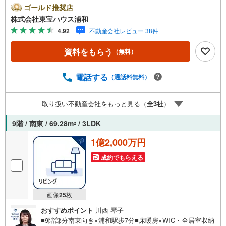
修繕計画書あり■ローソン歩4分■伊勢丹歩8分×パルコ歩9分
ゴールド推奨店
お問合せでもれなく「住宅ローン講座」プレゼント！営業
株式会社東宝ハウス浦和
時間:7:00～22:00（年中無休）こちらの時間帯はお電話で
4.92
不動産会社レビュー 38件
のお問い合わせがスムーズにご案内できますぜひお気軽に
ご連絡下さい！東宝ハウスライフソリューションズグルー
資料をもらう
（無料）
プ 東宝ハウス浦和 特別提携金利〔一例〕東宝ハウス浦
和の住宅ローン■変動金利全期間引下げプラン⇒住宅ローン
金利優遇割の最大適用《0.89％》と某信用金庫金利1.275％
電話する
（通話料無料）
の比較借入金4000万円返済期間35年の総返済額の差額:303
万円※2026年7月末実行分まで（審査・要件があります）◇
取り扱い不動産会社をもっと見る（
全
3
社
）
TOHO HOUSE CLUBで生涯の安心をお届け◇東宝ハウス
の…
9階 / 南東 / 69.28m
/ 3LDK
2
1億2,000万円
成約でもらえる
画像
25
枚
おすすめポイント
川西 琴子
■9階部分南東向き×浦和駅歩7分■床暖房×WIC・全居室収納