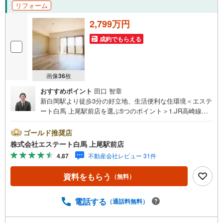
リフォーム
2,799万円
成約でもらえる
画像
36
枚
おすすめポイント
田口 智章
新白岡駅より徒歩3分の好立地、生活便利な住環境＜エステ
ート白馬 上尾駅前店を選ぶ5つのポイント＞1.JR高崎線
「上尾駅」から徒歩1分駅前の「イトーヨーカドー上尾駅前
店」内に立地。2.無料駐車場完備のお店立体駐車場は全480
ゴールド推奨店
台収容可。駐車場完備してます。3.大型キッズスペース当
株式会社エステート白馬 上尾駅前店
店自慢のキッズスペースをぜひご覧ください。店内におむ
4.87
不動産会社レビュー 31件
つ替えコーナーもご用意してます。4.年中無休・365日営業
でお手伝い営業時間:10時～20時まで。スピードある対応が
資料をもらう
（無料）
自慢のお店です。5.提携FPへの無料個別相談サービス社外
の中立的なファイナンシャルプランナーと無料相談。ロー
ン返済について、老後や学費等も含めたシミュレーション
電話する
（通話料無料）
をご提案できます。当店には宅地建物取引士やファイナン
シャルプランナー、住宅ローンアドバイザーなど、専門資