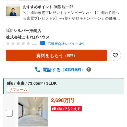
おすすめポイント
伊藤 聡一郎
＼ご成約家電プレゼントキャンペーン♪/～【ご成約で選べ
る家電プレゼント♪】～※割引や他キャンペーンとの併用は
できません。お問い合わせは「 -788-767」【宅地建物取引
士】・【大手ハウスメーカー経験者】・【ローンアドバイ
シルバー推奨店
ザー】がサポートいたします！さいたま市・上尾市・桶川
株式会社こもれびハウス
市・北本市・鴻巣市・川島町・伊奈町・蓮田市・白岡市エ
-.--
不動産会社レビュー 4件
リアの新築戸建て、中古戸建て、マンション、土地などの
取り扱いに特化しております！【Komorebi houseの強み】
資料をもらう
（無料）
☆新築・中古戸建て購入の方☆●毎年、提携業者（第三者機
関）にて定期点検が永年無料！●建物状況調査（インスペク
ション）と同等検査が無料で行えます！☆レスポンス☆●内
電話する
（通話料無料）
覧の即日対応！スタッフが駆け付けます！●諸費用のご相
談！ローン計画書もすぐお送りいたします！☆住宅ローン
6階 / 南東 / 73.05m
/ 3LDK
2
☆●提携銀行多数、たくさんの銀行さんをご紹介できます！
リフォーム
●他社で否決・減額になってしまった方も承認実績あり！
2,698万円
成約でもらえる