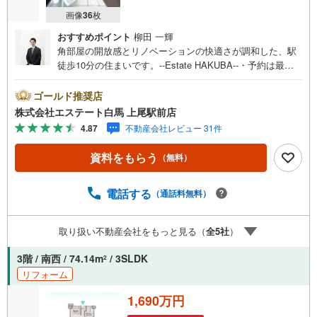
画像
36
枚
おすすめポイント
柳田 一輝
角部屋の開放感とリノベーションの快適さが調和した、駅
徒歩10分の住まいです。--Estate HAKUBA--・予約は最短2
分でOK、ネットからの見学予約が好評です。・2026年1月
完了のリノベーションにより水回りを一新しました。・角
ゴールド推奨店
部屋につき、採光と通風に配慮された住空間です。・LDK
株式会社エステート白馬 上尾駅前店
は13.80帖、家具配置がしやすい間取り設計。・全居室収納
4.87
不動産会社レビュー 31件
付きで、室内をすっきり保てます。・TVモニタ付インター
ホンで来訪者確認も安心。・エレベーター付きで日々の移
資料をもらう
（無料）
動も快適です。・幸手駅まで徒歩10分、通勤通学に配慮し
た立地。【リノベーション内容（2026年1月完了）】キッ
チン、浴室、トイレ、洗面所交換全室クロス張替、フロー
電話する
（通話料無料）
リング、建具交換Public Relations ----◇弊社は中古設備に
も修理サービスを無料付保◇無料駐車場完備のお店です◇
取り扱い不動産会社をもっと見る（
全
5
社
）
店内に大型キッズスペースあり◇提携FPへの無料個別相談
サービスが好評です◎2026年1月完了のリノベーションで
3階 / 南西 / 74.14m
/ 3SLDK
2
水回りを一新した角部屋です
リフォーム
1,690万円