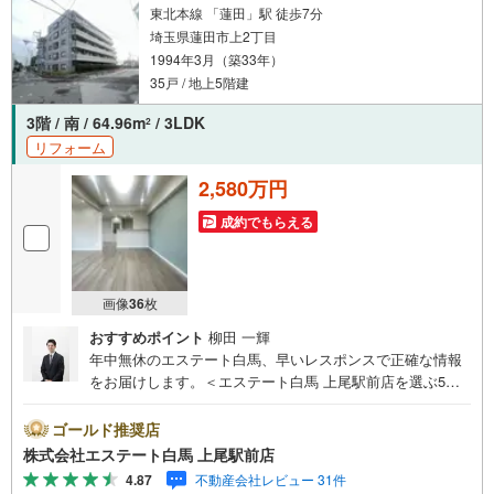
東北本線 「蓮田」駅 徒歩7分
埼玉県蓮田市上2丁目
1994年3月（築33年）
35戸 / 地上5階建
3階 / 南 / 64.96m
/ 3LDK
2
リフォーム
2,580万円
成約でもらえる
画像
36
枚
おすすめポイント
柳田 一輝
年中無休のエステート白馬、早いレスポンスで正確な情報
をお届けします。＜エステート白馬 上尾駅前店を選ぶ5つ
のポイント＞1.JR高崎線「上尾駅」から徒歩1分駅前の「イ
トーヨーカドー上尾駅前店」内に立地。2.無料駐車場完備
ゴールド推奨店
のお店立体駐車場は全480台収容可。駐車場完備してます。
株式会社エステート白馬 上尾駅前店
3.大型キッズスペース当店自慢のキッズスペースをぜひご
4.87
不動産会社レビュー 31件
覧ください。店内におむつ替えコーナーもご用意してま