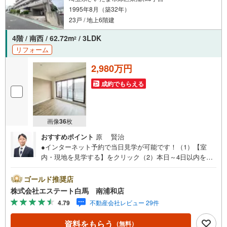
1995年8月（築32年）
23戸 / 地上6階建
4階 / 南西 / 62.72m
/ 3LDK
2
リフォーム
2,980万円
成約でもらえる
画像
36
枚
おすすめポイント
原 賢治
●インターネット予約で当日見学が可能です！（1）【室
内・現地を見学する】をクリック（2）本日～4日以内をご
希望の方は、「ご要望・ご質問欄」にご希望日時をご記入
ください。●10:00～21:00はお電話でのお問い合わせがスム
ゴールド推奨店
ーズです。●2025年7月上旬リフォーム完了●東浦和駅徒歩
株式会社エステート白馬 南浦和店
約10分●南西向き3LDK、全居室収納付き【Yahoo！ 不動産
4.79
不動産会社レビュー 29件
キャンペーン対象店舗です。】 当店で物件を成約すると
PayPayボーナスをプレゼント！◆エステート白馬の5大サ
資料をもらう
（無料）