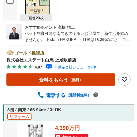
画像
23
枚
おすすめポイント
高橋 祐二
ペット飼育可能な南向きの明るいお部屋で、新生活を始め
ませんか。--Estate HAKUBA--・LDKは18.3帖の広さ。ご家
族の会話が弾む空間。・居住中につき、ご案内は8月中旬か
ら予定しています。・大宮駅利用の利便性が特徴。通勤通
ゴールド推奨店
学の強い味方。・187戸のビッグコミュニティ。管理状態、
株式会社エステート白馬 上尾駅前店
良好です。・【リフォーム内容（2015年4月完了）】・水
4.87
不動産会社レビュー 31件
回り設備一式の交換や内装全面の施工等を実施。Public Rel
ations ----◇弊社は中古設備にも修理サービスを無料で付保
資料をもらう
（無料）
します。◇提携FPへの無料個別相談サービスが好評です。
◎ペットと暮らせるお部屋。オートロックや防犯カメラな
どセキュリティ対策が施された安心の住まいです。
電話する
（通話料無料）
8階 / 南東 / 66.94m
/ 3LDK
2
リフォーム
4,390万円