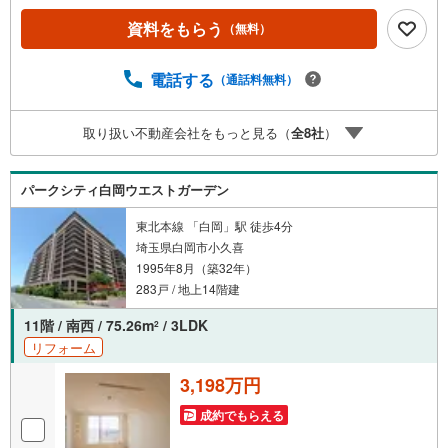
す。4.年中無休・365日営業でお手伝い営業時間:10時～20
資料をもらう
（無料）
時まで。スピードある対応が自慢のお店です。5.提携FPへ
の無料個別相談サービス社外の中立的なファイナンシャル
プランナーと無料相談。ローン返済について、老後や学費
電話する
（通話料無料）
等も含めたシミュレーションをご提案できます。当店には
宅地建物取引士やファイナンシャルプランナー、住宅ロー
取り扱い不動産会社をもっと見る（
全
8
社
）
ンアドバイザーなど、専門資格を持つスタッフが多数在籍
しております。お客様からの資料請求、お問い合わせをお
待ちしております。
パークシティ白岡ウエストガーデン
東北本線 「白岡」駅 徒歩4分
埼玉県白岡市小久喜
1995年8月（築32年）
283戸 / 地上14階建
11階 / 南西 / 75.26m
/ 3LDK
2
リフォーム
3,198万円
成約でもらえる