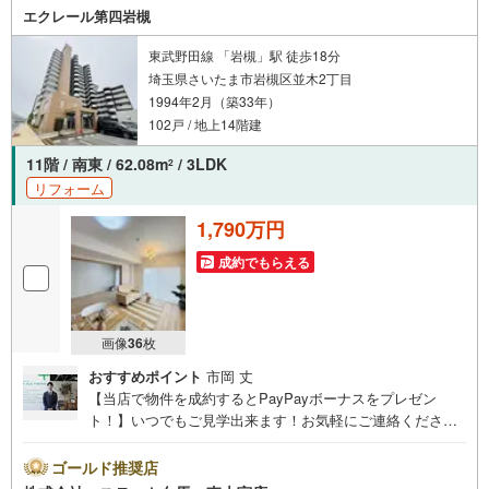
エクレール第四岩槻
東武野田線 「岩槻」駅 徒歩18分
埼玉県さいたま市岩槻区並木2丁目
1994年2月（築33年）
102戸 / 地上14階建
11階 / 南東 / 62.08m
/ 3LDK
2
リフォーム
1,790万円
成約でもらえる
画像
36
枚
おすすめポイント
市岡 丈
【当店で物件を成約するとPayPayボーナスをプレゼン
ト！】いつでもご見学出来ます！お気軽にご連絡くださ
い。当店は東大宮駅東口から徒歩3分。電車でもお車でもご
来店しやすい店舗です。お気軽にお立ち寄り下さい。～人
ゴールド推奨店
気のリモート見学・リモート相談サービス～・小さいお子