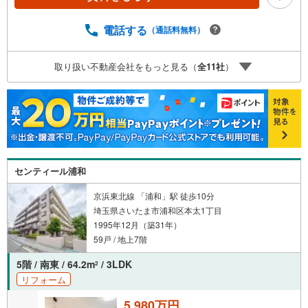
ポート◆1.FP相談サポート社外のファイナンシャルプラン
ナーと資金相談が無料。2.設備保証の延長サービス新築住
宅は2年、中古住宅は半年の設備修理サービスが無料で付
電話する
（通話料無料）
帯。3.注文住宅「白馬の家」高気密・高断熱のフルオーダ
ー住宅「白馬の家」のご提案可能。4.見学時、建築士同行
取り扱い不動産会社をもっと見る（
全
11
社
）
サービス目視検査やリフォーム費用をお伝えするなどの無
料サービス5.お引渡し後もしっかりサポートCSサポート室
がお引渡し後のお悩みもしっかりサポートします。
センティール浦和
京浜東北線 「浦和」駅 徒歩10分
埼玉県さいたま市浦和区本太1丁目
1995年12月（築31年）
59戸 / 地上7階
5階 / 南東 / 64.2m
/ 3LDK
2
リフォーム
5,980万円