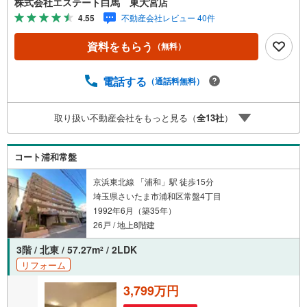
株式会社エステート白馬 東大宮店
様や家事で外出できない、天気が悪く外出したくない時・L
4.55
不動産会社レビュー 40件
INEやZOOMなど無料のアプリですぐにご利用いただけま
す・リモート見学はスタッフがご興味ある物件の現地から
資料をもらう
（無料）
映像をお届けします・写真では伝わりにくい「空気感」や
違うアングルからみたかったリビングの「見え方」なども
しっかり確認できます・リモート相談は第三者による住宅
電話する
（通話料無料）
ローンや家計相談を専門のファイナンシャルプランナーと1
対1で・バーチャル背景でプライバシーも安心・忙しいパー
取り扱い不動産会社をもっと見る（
全
13
社
）
トナーに変わって予め確認も・別々の場所から家族みんな
で参加もできます・お気軽にご相談下さい～営業時間～9:3
0～18:30こちらのお時間でしたらお電話でのお問合せがス
コート浦和常盤
ムーズですお気軽にお問合せください
京浜東北線 「浦和」駅 徒歩15分
埼玉県さいたま市浦和区常盤4丁目
1992年6月（築35年）
26戸 / 地上8階建
3階 / 北東 / 57.27m
/ 2LDK
2
リフォーム
3,799万円