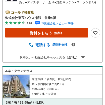
あり■ディスポーザーあり■対面キッチン■ローソン歩4分■
浦和コルソ歩8分×伊勢丹浦和店歩8分お問合せでもれなく
「住宅ローン講座」プレゼント！営業時間:7:00～22:00
ゴールド推奨店
（年中無休）こちらの時間帯はお電話でのお問い合わせが
株式会社東宝ハウス浦和 営業4課
スムーズにご案内できますぜひお気軽にご連絡下さい！東
4.92
不動産会社レビュー 38件
宝ハウスライフソリューションズグループ 東宝ハウス浦
和 特別提携金利〔一例〕東宝ハウス浦和の住宅ローン■変
資料をもらう
（無料）
動金利全期間引下げプラン⇒住宅ローン金利優遇割の最大
適用《0.89％》と某信用金庫金利1.275％の比較借入金4000
万円返済期間35年の総返済額の差額:303万円※2026年7月末
電話する
（通話料無料）
実行分まで（審査・要件があります）◇TOHO HOUSE CL
UBで生涯の安心をお届け◇東宝ハウスのライフパートナー
取り扱い不動産会社をもっと見る（
全
1
社
）
が直接ご対応ライフプランニング、かけつけサポート、Clu
b Offプレミアム…
ルネ・グランテラス
東北本線 「新白岡」駅 徒歩3分
埼玉県白岡市新白岡2丁目
1997年3月（築30年）
170戸 / 地上12階建
6階 / 南 / 88.58m
/ 4LDK
2