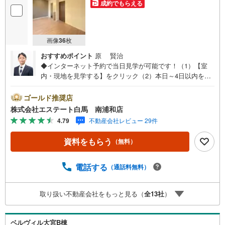
成約でもらえる
画像
36
枚
おすすめポイント
原 賢治
◆インターネット予約で当日見学が可能です！（1）【室
内・現地を見学する】をクリック（2）本日～4日以内をご
希望の方は、「ご要望・ご質問欄」にご希望日時をご記入
ください。◆10:00～21:00はお電話でのお問い合わせがス
ゴールド推奨店
ムーズです。●2025年11月リフォーム完了●家事動線を考え
株式会社エステート白馬 南浦和店
られた間取です●浦和駅徒歩約15分【Yahoo！ 不動産キャ
4.79
不動産会社レビュー 29件
ンペーン対象店舗です】 当店で物件を成約するとPayPay
ボーナスをプレゼント！◆エステート白馬の5大サポート◆
資料をもらう
（無料）
1.FP相談サポート社外のファイナンシャルプランナーと資
金相談が無料2.設備保証の延長サービス新築住宅は2年、中
古住宅は半年の設備修理サービスが無料で付帯3.注文住宅
電話する
（通話料無料）
「白馬の家」高気密・高断熱のフルオーダー住宅「白馬の
家」のご提案可能4.見学時、建築士同行サービス目視検査
取り扱い不動産会社をもっと見る（
全
13
社
）
やリフォーム費用をお伝えするなどの無料サービス5.お引
渡し後もしっかりサポートCSサポート室がお引渡し後のお
悩みもしっかりサポートします
ベルヴィル大宮B棟