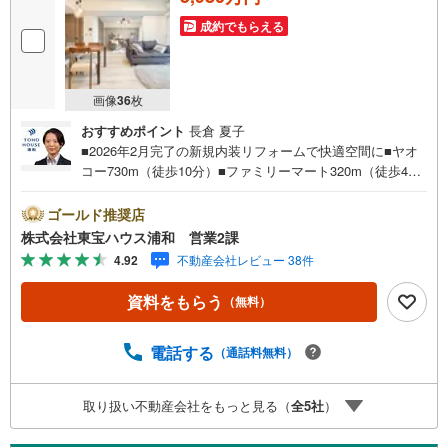
成約でもらえる
画像
36
枚
おすすめポイント
長倉 夏子
■2026年2月完了の新規内装リフォームで快適空間に■ヤオ
コー730m（徒歩10分）■ファミリーマート320m（徒歩4
分）■どんぐり山児童遊園250m（徒歩4分）■浦和駅歩10分
営業時間:7:00～22:00（年中無休）こちらの時間帯はお電
ゴールド推奨店
話でのお問い合わせがスムーズにご案内できますぜひお気
株式会社東宝ハウス浦和 営業2課
軽にご連絡下さい！東宝ハウスライフソリューションズグ
4.92
不動産会社レビュー 38件
ループ 東宝ハウス浦和 特別提携金利〔一例〕東宝ハウ
ス浦和の住宅ローン■変動金利全期間引下げプラン⇒住宅ロ
資料をもらう
（無料）
ーン金利優遇割の最大適用《0.89％》と某信用金庫金利1.2
75％の比較借入金4000万円返済期間35年の総返済額の差額:
303万円※2026年7月末実行分まで（審査・要件がありま
電話する
（通話料無料）
す）◇TOHO HOUSE CLUBで生涯の安心をお届け◇東宝ハ
ウスのライフパートナーが直接ご対応ライフプランニン
取り扱い不動産会社をもっと見る（
全
5
社
）
グ、かけつけサポート、Club Offプレミアムなど多彩なサー
ビスがございます