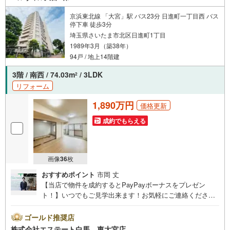
京浜東北線 「大宮」駅 バス23分 日進町一丁目西 バス
停下車 徒歩3分
埼玉県さいたま市北区日進町1丁目
1989年3月（築38年）
94戸 / 地上14階建
3階 / 南西 / 74.03m
/ 3LDK
2
リフォーム
1,890万円
価格更新
成約でもらえる
画像
36
枚
おすすめポイント
市岡 丈
【当店で物件を成約するとPayPayボーナスをプレゼン
ト！】いつでもご見学出来ます！お気軽にご連絡くださ
い。～人気のリモート見学・リモート相談サービス～・小
さいお子様や家事で外出できない、天気が悪く外出したく
ゴールド推奨店
ない時・LINEやZOOMなど無料のアプリですぐにご利用い
株式会社エステート白馬 東大宮店