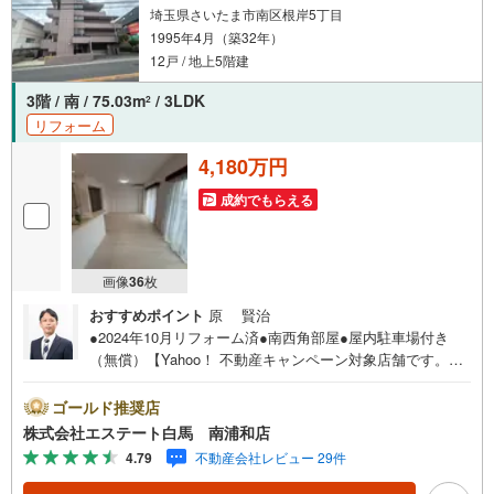
埼玉県さいたま市南区根岸5丁目
1995年4月（築32年）
12戸 / 地上5階建
3階 / 南 / 75.03m
/ 3LDK
2
リフォーム
4,180万円
成約でもらえる
画像
36
枚
おすすめポイント
原 賢治
●2024年10月リフォーム済●南西角部屋●屋内駐車場付き
（無償）【Yahoo！ 不動産キャンペーン対象店舗です。】
当店で物件を成約するとPayPayボーナスをプレゼント！
≪だからエステート白馬が選ばれる≫◆エステート白馬の5
ゴールド推奨店
大サポート◆1.FP相談サポート社外のファイナンシャルプ
株式会社エステート白馬 南浦和店
ランナーと資金相談が出来ます。無料で何度でもお気軽
4.79
不動産会社レビュー 29件
に。2.設備保証の延長サービス新築住宅は2年、中古住宅は
半年の設備修理サービスを無料で付帯しています3.注文住