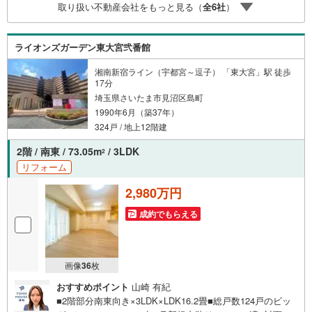
取り扱い不動産会社をもっと見る（
全
6
社
）
格を持つスタッフが多数在籍しております。お客様からの
資料請求、お問い合わせをお待ちしております。
ライオンズガーデン東大宮弐番館
湘南新宿ライン（宇都宮～逗子） 「東大宮」駅 徒歩
17分
埼玉県さいたま市見沼区島町
1990年6月（築37年）
324戸 / 地上12階建
2階 / 南東 / 73.05m
/ 3LDK
2
リフォーム
2,980万円
成約でもらえる
画像
36
枚
おすすめポイント
山崎 有紀
■2階部分南東向き×3LDK×LDK16.2畳■総戸数124戸のビッ