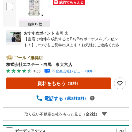
成約でもらえる
画像
19
枚
おすすめポイント
市岡 丈
【当店で物件を成約するとPayPayボーナスをプレゼン
ト！】いつでもご見学出来ます！お気軽にご連絡くださ
い。当店は東大宮駅東口から徒歩3分。電車でもお車でもご
来店しやすい店舗です。お気軽にお立ち寄り下さい。～人
ゴールド推奨店
気のリモート見学・リモート相談サービス～・小さいお子
株式会社エステート白馬 東大宮店
様や家事で外出できない、天気が悪く外出したくない時・L
4.55
不動産会社レビュー 40件
INEやZOOMなど無料のアプリですぐにご利用いただけま
す・リモート見学はスタッフがご興味ある物件の現地から
資料をもらう
（無料）
映像をお届けします・写真では伝わりにくい「空気感」や
違うアングルからみたかったリビングの「見え方」なども
しっかり確認できます・リモート相談は第三者による住宅
電話する
（通話料無料）
ローンや家計相談を専門のファイナンシャルプランナーと1
対1で・バーチャル背景でプライバシーも安心・忙しいパー
取り扱い不動産会社をもっと見る（
全
2
社
）
トナーに変わって予め確認も・別々の場所から家族みんな
で参加もできます・お気軽にご相談下さい～営業時間～9:3
0～18:30こちらのお時間でしたらお電話でのお問合せがス
ガーデンアクシス
PR