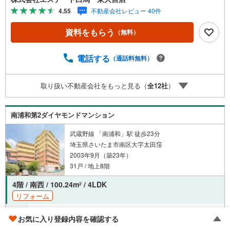
ただけます・リモート見学はスタッフがご興味ある物件の
4.55
不動産会社レビュー 40件
現地から映像をお届けします・写真では伝わりにくい「空
気感」や違うアングルからみたかったリビングの「見え
資料をもらう
（無料）
方」などもしっかり確認できます・リモート相談は第三者
による住宅ローンや家計相談を専門のファイナンシャルプ
ランナーと1対1で・バーチャル背景でプライバシーも安
電話する
（通話料無料）
心・忙しいパートナーに変わって予め確認も・別々の場所
から家族みんなで参加もできます・お気軽にご相談下さい
取り扱い不動産会社をもっと見る（
全
12
社
）
～営業時間～9:30～18:30こちらのお時間でしたらお電話で
のお問合せがスムーズですお気軽にお問合せくださいご見
学を希望の方は「見学予約」ボタンより予約していただき
南浦和第2ダイヤモンドマンション
ますとスムーズですなおご見学は時間外でも対応できます
武蔵野線 「南浦和」駅 徒歩23分
埼玉県さいたま市南区大字太田窪
2003年9月（築23年）
31戸 / 地上8階
4階 / 南西 / 100.24m
/ 4LDK
2
リフォーム
4,680万円
お気に入り登録内容を確認する