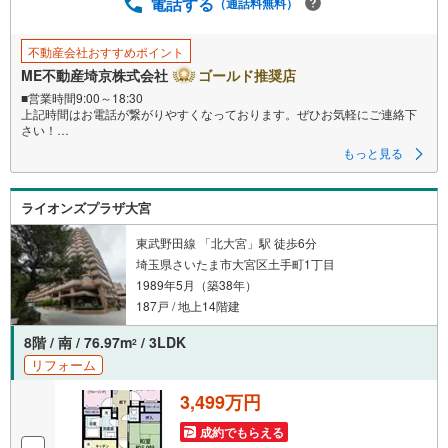
電話する
（通話料無料）
不動産会社おすすめポイント
ME不動産埼京株式会社
ゴールド推奨店
■営業時間9:00～18:30
上記時間はお電話が繋がりやすくなっております。ぜひお気軽にご連絡下
さい！
現地を見学される場合は「室内・現地を見学する（無料）」ボタンよりご
もっと見る
希望の日時をご記入いただけますとスムーズにご案内が可能です。
■ご来店特典
1.ご見学、ご来店後にアンケート記入でもれなく3、000円のQUOカードプ
ライオンズプラザ大宮
レゼント（1組様1回限り後日郵送）
2.未公開の物件情報をご紹介
3.不動産ご購入、ご売却、太陽光発電システムご検討中のお客様、ご紹介で
東武野田線 「北大宮」駅 徒歩6分
もれなくQUOカード3、000円分プレゼント
埼玉県さいたま市大宮区土手町1丁目
更にご紹介のお客様が弊社仲介にてご契約頂くと、1万円から最大10万円の
1989年5月（築38年）
ご紹介料をお支払いさせて頂きます！詳しくはスタッフ迄
■県内有数の大型店舗
187戸 / 地上14階建
1.店舗敷地内に大型駐車場完備、マイカーでも安心！
2.チャイルドスペース、授乳室、ベビーベッド完備
8階 / 南 / 76.97m
/ 3LDK
2
3.他にもファミリーに優しい『あったら良いな』がここにある！ミルク用浄
リフォーム
水サーバー、紙おむつ、アメニティ、大型個室2部屋、各ブースモニター等
3,499万円
成約でもらえる