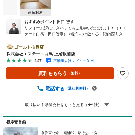
画像
36
枚
おすすめポイント
田口 智章
リフォーム済につきいつでもご見学いただけます！（エス
テート白馬・田口智章）＜物件の特徴＞◯11階南西向きの
明るお部屋です◯水まわり全て交換しました◯フローリン
グ全室貼替え◯全796戸のビッグコミュニティ◯駅徒歩4
ゴールド推奨店
分、生活便利な立地です。◯再開発の進む西口エリア＜エ
株式会社エステート白馬 上尾駅前店
ステート白馬 上尾駅前店を選ぶ5つのポイント＞1.JR高崎
4.87
不動産会社レビュー 31件
線「上尾駅」から徒歩1分駅前の「イトーヨーカドー上尾駅
前店」内に立地。2.無料駐車場完備のお店立体駐車場は全4
資料をもらう
（無料）
80台収容可。駐車場完備してます。3.大型キッズスペース
当店自慢のキッズスペースをぜひご覧ください。店内にお
むつ替えコーナーもご用意してます。4.年中無休・365日営
電話する
（通話料無料）
業でお手伝い営業時間:10時～20時まで。スピードある対応
が自慢のお店です。5.提携FPへの無料個別相談サービス社
取り扱い不動産会社をもっと見る（
全
4
社
）
外の中立的なファイナンシャルプランナーと無料相談。ロ
ーン返済について、老後や学費等も含めたシミュレーショ
ンをご提案できます。（自己紹介）三代目大宮っ子です
根岸壱番館
京浜東北線 「南浦和」駅 徒歩14分