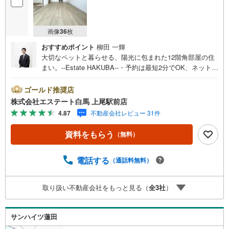
画像
36
枚
おすすめポイント
柳田 一輝
大切なペットと暮らせる、陽光に包まれた12階角部屋の住
まい。--Estate HAKUBA--・予約は最短2分でOK、ネットか
らの見学予約が好評です。・LDKは16.7帖の広々サイズ。
家族の会話も弾みます。・12階の角部屋につき開放感があ
ゴールド推奨店
り、眺望も堪能できる住まい。・ペット飼育可能。大切な
株式会社エステート白馬 上尾駅前店
家族と一緒に新しい生活を始められます。・足元からじん
4.87
不動産会社レビュー 31件
わり温まる床暖房。寒い冬の日も快適に過ごせます。【リ
フォーム内容（令和8年5月完了）】・キッチン、トイレ交
資料をもらう
（無料）
換。洗面台、ユニットバス塗装。・全室クロス貼替、一部
床張替、畳交換、襖、障子、照明等。Public Relations ----
◇無料駐車場完備のお店です。◇店内に大型キッズスペー
電話する
（通話料無料）
スあり。◇提携FPへの無料個別相談サービスが好評。◎植
竹小学校まで約460m。低学年のお子様も安心して通学でき
取り扱い不動産会社をもっと見る（
全
3
社
）
る距離。浴室乾燥機や宅配ボックス等、利便性の高い設備
が充実。
サンハイツ蓮田