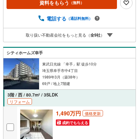
資料をもらう
（無料）
宅「白馬の家」高気密・高断熱のフルオーダー住宅「白馬
の家」のご提案もできます。ご興味のある土地にプランを
作るのもお任せください4.見学時、建築士同行サービス見
電話する
（通話料無料）
学に建築士が同行し、目視検査やリフォーム費用をお伝え
するなどの無料サービスを行っています5.ご売却不動産の
取り扱い不動産会社をもっと見る（
全
9
社
）
買取保証一定期間で不動産売却ができなかった場合、予め
定めた金額で弊社が買取いたします
シティホームズ幸手
東武日光線 「幸手」駅 徒歩10分
埼玉県幸手市中4丁目
1989年3月（築38年）
69戸 / 地上7階建
3階 / 西 / 80.7m
/ 3SLDK
2
リフォーム
1,490万円
価格更新
成約でもらえる