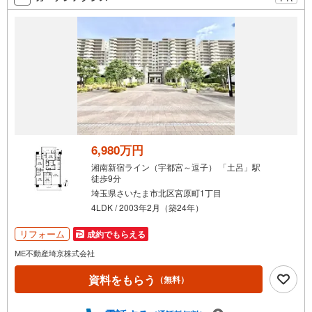
ムーズですお気軽にお問合せください
6,980万円
湘南新宿ライン（宇都宮～逗子） 「土呂」駅
徒歩9分
埼玉県さいたま市北区宮原町1丁目
4LDK / 2003年2月（築24年）
リフォーム
成約でもらえる
ME不動産埼京株式会社
資料をもらう
（無料）