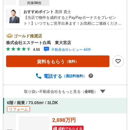
画像
36
枚
おすすめポイント
黒田 貴士
【当店で物件を成約するとPayPayボーナスをプレゼン
ト！】いつでもご見学出来ます！お気軽にご連絡くださ
い。当店は東大宮駅東口から徒歩3分。電車でもお車でもご
来店しやすい店舗です。お気軽にお立ち寄り下さい。～人
ゴールド推奨店
気のリモート見学・リモート相談サービス～・小さいお子
株式会社エステート白馬 東大宮店
様や家事で外出できない、天気が悪く外出したくない時・L
4.55
不動産会社レビュー 40件
INEやZOOMなど無料のアプリですぐにご利用いただけま
す・リモート見学はスタッフがご興味ある物件の現地から
資料をもらう
（無料）
映像をお届けします・写真では伝わりにくい「空気感」や
違うアングルからみたかったリビングの「見え方」なども
しっかり確認できます・リモート相談は第三者による住宅
電話する
（通話料無料）
ローンや家計相談を専門のファイナンシャルプランナーと1
対1で・バーチャル背景でプライバシーも安心・忙しいパー
取り扱い不動産会社をもっと見る（
全
8
社
）
トナーに変わって予め確認も・別々の場所から家族みんな
で参加もできます・お気軽にご相談下さい～営業時間～9:3
6階 / 南東 / 73.05m
/ 3LDK
2
0～18:30こちらのお時間でしたらお電話でのお問合せがス
リフォーム
ムーズですお気軽にお問合せください
2,698万円
成約でもらえる