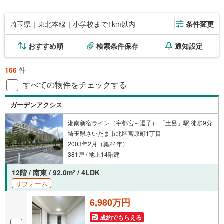
埼玉県｜東北本線｜小学校まで1km以内
条件変更
おすすめ順
検索条件保存
通知設定
166
件
すべての物件をチェックする
ガーデンアクシス
湘南新宿ライン（宇都宮～逗子） 「土呂」駅 徒歩9分
埼玉県さいたま市北区宮原町1丁目
2003年2月（築24年）
381戸 / 地上14階建
12階 / 南東 / 92.0m
/ 4LDK
2
リフォーム
6,980万円
成約でもらえる