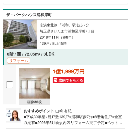
で参加もできます・お気軽にご相談下さい～営業時間～9:3
0～18:30こちらのお時間でしたらお電話でのお問合せがス
ザ・パークハウス浦和岸町
ムーズですお気軽にお問合せください
京浜東北線 「浦和」駅 徒歩7分
埼玉県さいたま市浦和区岸町7丁目
2018年11月（築8年）
139戸 / 地上15階
8階 / 西 / 72.05m
/ 3LDK
2
リフォーム
1億1,999万円
成約でもらえる
画像
36
枚
おすすめポイント
山崎 有紀
■平成30年築×総戸数139戸×浦和駅歩7分■8階角住戸×全室
収納有■2026年5月新規内装リフォーム完了予定■ペット飼
育可（細則有）■WICで満足の収納力■2面バルコニー■長期