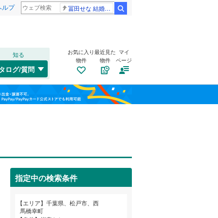
ヘルプ
冨田せな 結婚発表
検索
お気に入り
最近見た
マイ
知る
物件
物件
ページ
外房線
(
0
)
タログ/質問
成田線
(
0
)
稲毛区
大金平
(
(
71
2
)
)
福島
東金線
(
0
)
美浜区
河原塚
(
(
126
1
)
)
栃木
群馬
山梨
総武線
(
0
)
古ケ崎
(
1
)
船橋市
(
220
)
小金清志町
自転車置き場
(
1
（
)
2
）
松戸市
(
196
)
小山
バイク置き場
(
1
)
（
1
）
成田市
(
8
)
小湊鐵道
(
0
)
指定中の検索条件
新松戸
防犯カメラ
(
40
)
（
0
）
旭市
(
0
)
つくばエクスプレス
(
0
)
和歌山
常盤平
(
5
)
エリア
千葉県、松戸市、西
勝浦市
(
7
)
京成千葉線
(
0
)
馬橋幸町
西馬橋相川町
(
1
)