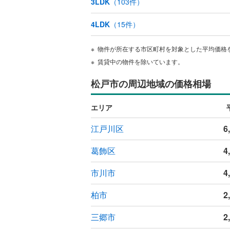
3LDK
（
103
件）
オンライン対
4LDK
（
15
件）
オンライ
物件が所在する市区町村を対象とした平均価格
オンライ
賃貸中の物件を除いています。
松戸市の周辺地域の価格相場
エリア
江戸川区
6
葛飾区
4
市川市
4
柏市
2
三郷市
2