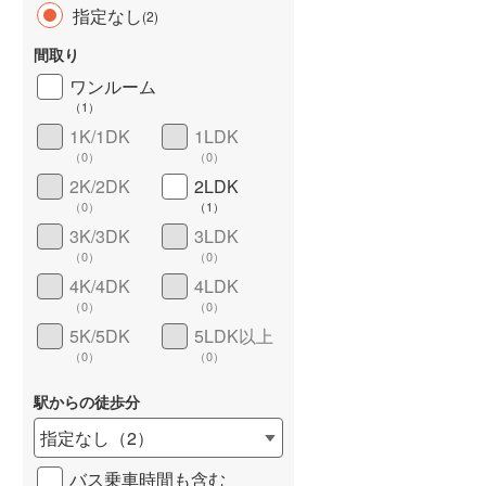
指定なし
(
2
)
間取り
ワンルーム
（
1
）
1K/1DK
1LDK
（
0
）
（
0
）
2K/2DK
2LDK
（
0
）
（
1
）
ワイドバルコニー
（
0
）
3K/3DK
3LDK
（
0
）
（
0
）
4K/4DK
4LDK
（
0
）
（
0
）
5K/5DK
5LDK以上
（
0
）
（
0
）
駅からの徒歩分
指定なし
（
2
）
バス乗車時間も含む