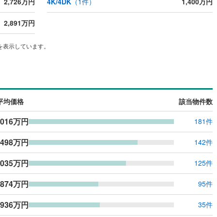
2,726万円
4K/4DK
（
1
件）
1,400万円
応
2,891万円
ン内見(相談)可
（
1
）
IT重説可
（
1
）
を表示しています。
ン対応とは？
平均価格
該当物件数
,016万円
181件
,498万円
142件
,035万円
125件
,874万円
95件
,936万円
35件