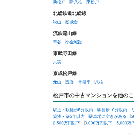
新松戸
新八柱
東松戸
北総鉄道北総線
秋山
松飛台
流鉄流山線
幸谷
小金城趾
東武野田線
六実
京成松戸線
元山
五香
常盤平
八柱
松戸市の中古マンションを他のこ
駅近・駅徒歩5分以内
駅徒歩10分以内
築浅・築5年以内
駐車場に空きがある
2,500万円以下
3,000万円以下
5,000