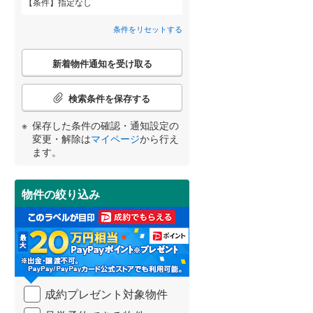
条件
指定なし
八千代市
(
51
)
北総鉄道北総線
(
0
)
根木内
(
5
)
条件をリセットする
鎌ケ谷市
東武野田線
(
(
17
0
)
)
八ケ崎緑町
(
2
)
こ
浦安市
(
57
)
新着物件通知を受け取る
の
樋野口
(
1
)
宮崎
鹿児島
沖縄
検
2階以上
（
1
）
八街市
(
0
)
索
検索条件を保存する
牧の原
(
4
)
条
富里市
(
9
)
件
保存した条件の確認・通知設定の
馬橋
(
4
)
最上階
（
0
）
で
変更・解除は
マイページ
から行え
香取市
(
0
)
通
する
る
条件をリセットする
条件をリセットする
条件をリセットする
条件をリセットする
条件をリセットする
条件をリセットする
ます。
南花島
(
6
)
知
大網白里市
(
0
)
を
和名ケ谷
(
3
)
受
香取郡神崎町
制震構造
（
0
）
(
0
)
物件の絞り込み
け
新松戸北
(
7
)
取
山武郡九十九里町
低層マンション（4階建て以
(
0
)
る
東松戸
(
2
)
下）
（
1
）
・
長生郡一宮町
(
1
)
条
件
長生郡白子町
(
10
)
を
成約プレゼント対象物件
マ
夷隅郡大多喜町
(
0
)
小学校まで1km以内
（
2
）
イ