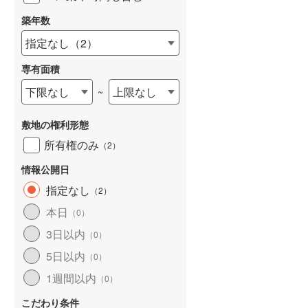
築年数
指定なし
（
2
）
専有面積
詳しく見る
下限なし
上限なし
~
敷地の権利形態
所有権のみ
（
2
）
情報公開日
指定なし
（
2
）
本日
（
0
）
3日以内
（
0
）
5日以内
（
0
）
1週間以内
（
0
）
こだわり条件