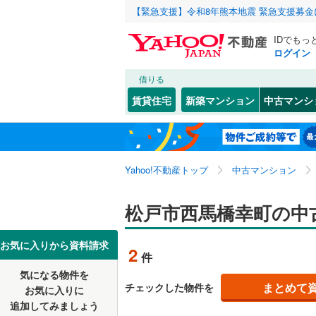
【緊急支援】令和8年熊本地震 緊急支援募
IDでもっ
ログイン
借りる
北海道
JR
北海道
常磐線
(
0
)
こだわり条件
リフォーム、
賃貸住宅
新築マンション
中古マンシ
内房線
(
0
)
リノベー
千葉市
中央区
秋山
(
3
(
)
9
東北
青森
（
2
）
鹿島線
(
0
)
若葉区
金ケ作
(
(
3
3
関東
東京
武蔵野線
(
Yahoo!不動産トップ
中古マンション
共用設備
串崎新田
千葉県のそのほ
銚子市
(
0
小金
宅配ボッ
(
1
)
信越・北陸
かの地域
新潟
地下鉄
松戸市西馬橋幸町の中
東京メト
館山市
(
1
小金原
トランク
(
3
野田市
(
9
東海
愛知
私鉄・その他
いすみ鉄
お気に入りから資料請求
2
件
胡録台
駐車場空
(
5
佐倉市
(
3
千葉都市
気になる物件を
（
0
）
近畿
大阪
高塚新田
まとめて
チェックした物件を
お気に入りに
習志野市
京成成田
追加してみましょう
管理・管理規
常盤平陣