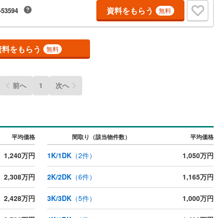
資料をもらう
-53594
無料
ッチン
（
1
）
対面キッチン
（
0
）
資料をもらう
無料
機あり
（
1
）
浴室に窓あり
（
0
）
庭
前へ
1
次へ
ルコニー
（
0
）
専用庭
（
0
）
平均価格
間取り（該当物件数）
平均価格
インクローゼット
1,240万円
1K/1DK
（
2
件）
1,050万円
2,308万円
2K/2DK
（
6
件）
1,165万円
契約、入居関連など
2,428万円
3K/3DK
（
5
件）
1,000万円
能
（
1
）