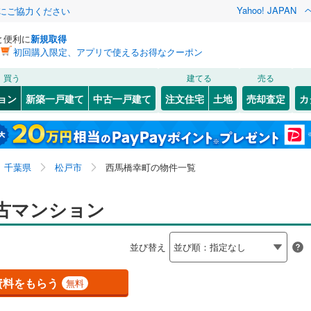
Yahoo! JAPAN
金にご協力ください
と便利に
新規取得
初回購入限定、アプリで使えるお得なクーポン
検索条件を保存しました
買う
建てる
売る
総武本線
(
0
)
リノベーション
ョン
新築一戸建て
中古一戸建て
注文住宅
土地
売却査定
カ
この検索条件の新着物件通知は、
マイページ
から設定できます。
京葉線
(
0
)
ション・リフォーム
築古・築30年以上
（
2
）
4
)
花見川区
岩瀬
(
2
)
(
50
)
岩手
宮城
秋田
山形
久留里線
(
0
)
1
)
)
緑区
上本郷
(
21
(
9
)
)
千葉県、松戸市、西馬橋幸町
神奈川
埼玉
千葉
茨城
1
)
常磐線（各駅停車）
(
2
)
千葉県
松戸市
西馬橋幸町の物件一覧
(
1
)
久保平賀
(
7
)
)
市川市
(
142
)
クスあり
（
0
）
小金きよしケ丘
24時間ゴミ出し可
(
3
)
（
0
）
長野
富山
石川
福井
古マンション
ロ東西線
(
0
)
都営新宿線
(
0
)
)
木更津市
(
5
)
検索条件を保存する
ルーム
)
（
0
）
小根本
エレベーター
(
7
)
（
1
）
閉じる
閉じる
お気に入りリストを見る
お気に入りリストを見る
閉じる
閉じる
)
茂原市
(
1
)
岐阜
静岡
三重
道
(
0
)
銚子電気鉄道
(
0
)
並び替え
きあり（近隣を含む）
)
栄町
オートロック
(
2
)
（
0
）
マイページ
5
)
東金市
(
1
)
モノレール
(
0
)
流鉄流山線
(
2
)
兵庫
京都
滋賀
奈良
(
1
)
竹ケ花
(
1
)
資料をもらう
無料
(
63
)
柏市
(
99
)
高速鉄道アクセス線
(
0
)
京成本線
(
0
)
約
屋前
(
1
)
中根
(
1
)