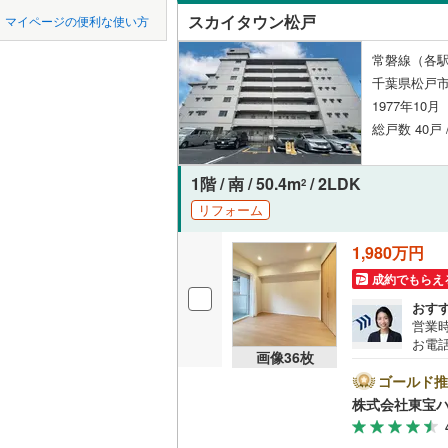
中国
鳥取
市原市
(
2
京成千原
スカイタウン松戸
マイページの便利な使い方
西馬橋幸
ペット可
我孫子市
山万ユー
四国
徳島
常磐線（各駅
根本
(
3
)
配置、向き、
千葉県松戸
東葉高速
君津市
(
1
1977年10
東平賀
(
1
九州・沖縄
福岡
角住戸
（
四街道市
総戸数 40戸 
二ツ木
(
2
印西市
(
3
1階 / 南 / 50.4m
/ 2LDK
松戸
(
9
)
階下に住
2
南房総市
0
0
0
0
0
0
リフォーム
該当物件
該当物件
該当物件
該当物件
該当物件
該当物件
件
件
件
件
件
件
三ケ月
(
1
構造・規模・
山武市
(
0
1,980万円
稔台
(
5
)
印旛郡酒
耐震構造
成約でもらえ
新松戸南
おす
香取郡多
大規模（
営業時
五香
(
2
)
（
0
）
お電話
山武郡芝
画像
36
枚
B▽
て暮ら
ゴールド推
立地
長生郡睦
舗】当
株式会社東宝
産 
長生郡長
最寄りの
をする