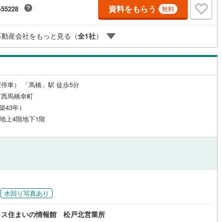
ください。※PayPayボーナスライトは出金と譲渡はできません。ご案
資料をもらう
宿町
(
2
)
安房郡鋸南町
(
0
)
-55228
無料
詳細な資料のご請求はお気軽にどうぞ♪お電話でのお問い合わせも常時受け
ております！■頭金0円からのご購入可能です■（諸費用もOK）お気軽にお
合わせください。
ルジュサービス
（
0
）
キッズルーム
（
0
）
不動産会社をもっと見る（
全
1
社
）
0
）
オール電化
（
0
）
停車） 「馬橋」駅 徒歩5分
市西馬橋幸町
（築43年）
全体
/ 地上4階地下1階
リー住宅
（
0
）
ダイニング15畳以上
水回り写真あり
ラス住まいの情報館 松戸北営業所