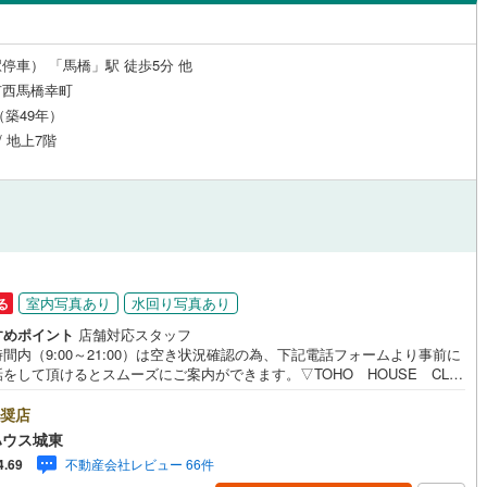
島根
岡山
広島
山口
1
)
流山市
(
32
)
線
(
0
)
京成松戸線
(
0
)
町
(
2
)
西馬橋広手町
(
3
)
（
0
）
24時間有人管理
（
0
）
カリが丘線
(
24
)
(
0
)
鴨川市
芝山鉄道
(
5
(
)
0
)
香川
愛媛
高知
停車） 「馬橋」駅 徒歩5分 他
八ケ崎
(
4
)
保存した条件を見る
建ち方、日当たり
市西馬橋幸町
鉄道
(
0
)
ディズニーリゾートライン
(
0
)
)
富津市
(
0
)
月（築49年）
)
日暮
(
5
)
佐賀
長崎
熊本
大分
0
）
南向き（南東・南西含む）
(
9
)
袖ケ浦市
(
3
)
/ 地上7階
)
本町
(
1
)
（
1
）
5
)
白井市
(
26
)
松戸新田
(
4
)
戸なし
（
1
）
メゾネット
（
0
）
(
6
)
匝瑳市
(
0
)
この条件で検索する
この条件で検索する
この条件で検索する
この条件で検索する
この条件で検索する
この条件で検索する
市区町村以下を選択
市区町村を選択す
駅を選択する
)
緑ケ丘
(
3
)
施工・品質・工法関連
)
いすみ市
(
0
)
吉井町
(
2
)
々井町
（
1
）
(
1
)
印旛郡栄町
免震構造
（
(
0
0
）
)
室内写真あり
水回り写真あり
る
(
1
)
六高台
(
11
)
すめポイント
店舗対応スタッフ
古町
総戸数200以上）
(
0
)
香取郡東庄町
タワー（20階建て以上）
(
0
)
（
0
）
間内（9:00～21:00）は空き状況確認の為、下記電話フォームより事前に
五香南
(
1
)
をして頂けるとスムーズにご案内ができます。▽TOHO HOUSE CLU
山町
(
0
)
山武郡横芝光町
(
2
)
現時点の未来カレンダーの作成▽ご購入後もお客様の人生のパートナーとし
しの「安心」を守り続けます。【Yahoo！ 不動産キャンペーン対象店
奨店
沢町
(
0
)
長生郡長生村
(
0
)
店で物件を成約するとPayPayボーナスライトがもらえる「Yahoo！ 不動
ハウス城東
物件ご成約キャンペーン」の対象になります。「資料をもらう」「見学予約
柄町
(
1
)
長生郡長南町
(
0
)
駅が始発駅
（
0
）
海まで2km以内
（
0
）
不動産会社レビュー 66件
4.69
」ボタンからお問い合わせください。※必ずYahoo！ JAPAN IDでログイ