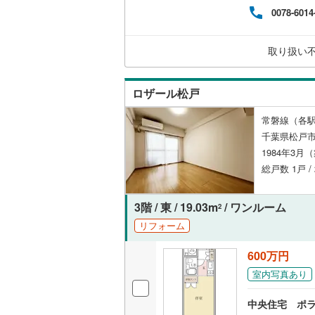
ンして
夷隅郡御
0078-6014
内・
共用施設
付け
問い
コンシェ
取り扱い
設備
ロザール松戸
床暖房
（
常磐線（各駅
千葉県松戸
1984年3月
間取り、居室
総戸数 1戸 
バリアフ
3階 / 東 / 19.03m
/ ワンルーム
2
リフォーム
LD
600万円
リビング
（
0
）
室内写真あり
中央住宅 ポ
キッチン