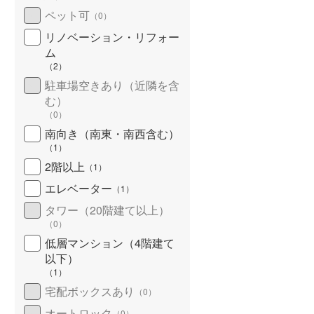
ペット可
（
0
）
リノベーション・リフォー
ム
（
2
）
駐車場空きあり（近隣を含
む）
（
0
）
南向き（南東・南西含む）
（
1
）
2階以上
（
1
）
エレベーター
（
1
）
タワー（20階建て以上）
（
0
）
低層マンション（4階建て
以下）
（
1
）
宅配ボックスあり
（
0
）
オートロック
（
0
）