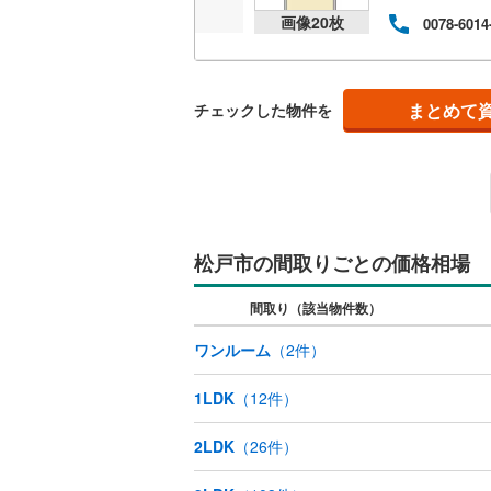
画像
20
枚
0078-6014
独立型キ
浴室
まとめて
チェックした物件を
浴室乾燥
バルコニー、
ルーフバ
松戸市の間取りごとの価格相場
収納
間取り（該当物件数）
ウォーク
ワンルーム
（
2
件）
（
0
）
1LDK
（
12
件）
販売、価格、
2LDK
（
26
件）
即入居可