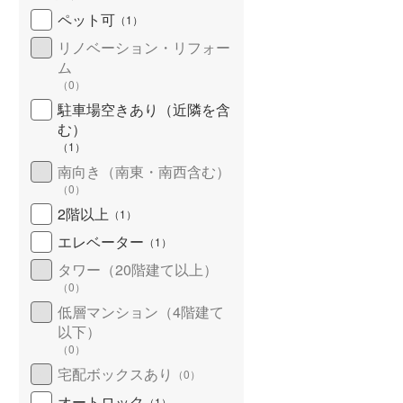
ペット可
（
1
）
リノベーション・リフォー
ム
（
0
）
駐車場空きあり（近隣を含
む）
（
1
）
南向き（南東・南西含む）
（
0
）
2階以上
（
1
）
エレベーター
（
1
）
タワー（20階建て以上）
（
0
）
低層マンション（4階建て
以下）
（
0
）
宅配ボックスあり
（
0
）
オートロック
（
1
）