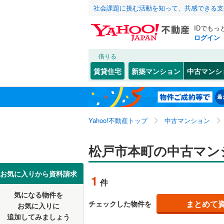
社会課題に挑む活動を知って、共感できる支
IDでもっ
ログイン
借りる
北海道
JR
北海道
常磐線
(
1
)
こだわり条件
リフォーム、
賃貸住宅
新築マンション
中古マンシ
内房線
(
0
)
リノベー
千葉市
中央区
秋山
(
3
(
)
9
東北
青森
（
0
）
鹿島線
(
0
)
若葉区
金ケ作
(
(
3
3
関東
東京
武蔵野線
(
Yahoo!不動産トップ
中古マンション
共用設備
久保平賀
千葉県のそのほ
銚子市
(
0
小金きよ
宅配ボッ
信越・北陸
かの地域
新潟
地下鉄
松戸市本町の中古マン
東京メト
館山市
(
2
小根本
トランク
(
7
野田市
(
8
東海
愛知
私鉄・その他
いすみ鉄
お気に入りから資料請求
1
件
栄町
駐車場空
(
2
)
佐倉市
(
3
千葉都市
気になる物件を
（
1
）
近畿
大阪
竹ケ花
(
1
まとめて
チェックした物件を
お気に入りに
習志野市
京成成田
追加してみましょう
管理・管理規
中根
(
1
)