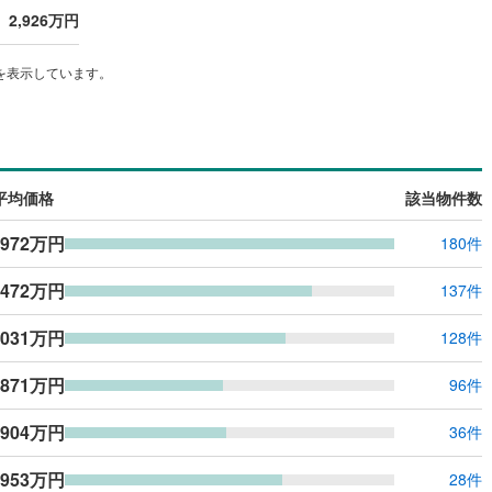
2,926万円
ッチン
（
0
）
対面キッチン
（
1
）
を表示しています。
機あり
（
1
）
浴室に窓あり
（
0
）
庭
平均価格
該当物件数
ルコニー
（
0
）
専用庭
（
0
）
,972万円
180件
,472万円
137件
インクローゼット
,031万円
128件
,871万円
96件
契約、入居関連など
,904万円
36件
能
（
0
）
,953万円
28件