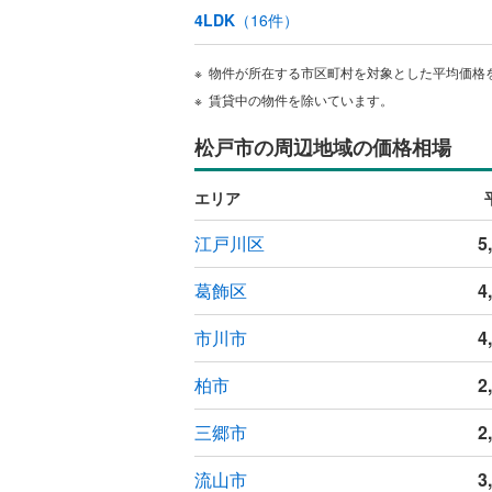
4LDK
（
16
件）
独立型キ
物件が所在する市区町村を対象とした平均価格
浴室
賃貸中の物件を除いています。
浴室乾燥
松戸市の周辺地域の価格相場
バルコニー、
エリア
ルーフバ
江戸川区
5
収納
葛飾区
4
ウォーク
市川市
4
（
1
）
柏市
2
販売、価格、
三郷市
2
即入居可
流山市
3