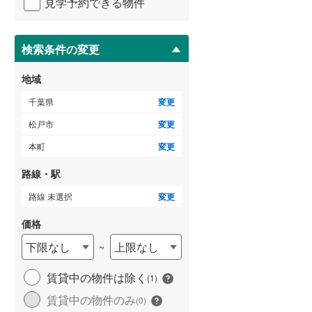
見学予約できる物件
ペ
ー
ジ
に
検索条件の変更
ゲストルーム
（
0
）
保
存
地域
す
る
千葉県
変更
ＴＶモニタ付インターホン
松戸市
変更
（
1
）
本町
変更
路線・駅
路線 未選択
変更
価格
下限なし
上限なし
~
賃貸中の物件は除く
(
1
)
賃貸中の物件のみ
(
0
)