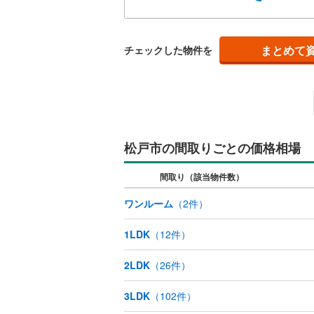
よる
夷隅郡御
共用施設
フ化
提案
コンシェ
まとめて
チェックした物件を
設備
床暖房
（
松戸市の間取りごとの価格相場
間取り、居室
間取り（該当物件数）
バリアフ
ワンルーム
（
2
件）
LD
1LDK
（
12
件）
リビング
2LDK
（
26
件）
（
0
）
3LDK
（
102
件）
キッチン