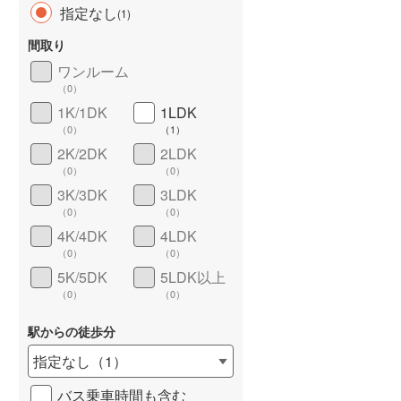
指定なし
(
1
)
間取り
ワンルーム
（
0
）
1K/1DK
1LDK
（
0
）
（
1
）
2K/2DK
2LDK
（
0
）
（
0
）
ワイドバルコニー
（
1
）
3K/3DK
3LDK
（
0
）
（
0
）
4K/4DK
4LDK
（
0
）
（
0
）
5K/5DK
5LDK以上
（
0
）
（
0
）
駅からの徒歩分
指定なし
（
1
）
バス乗車時間も含む