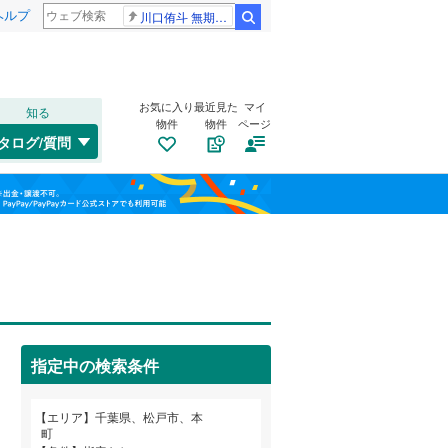
ヘルプ
川口侑斗 無期懲役
検索
お気に入り
最近見た
マイ
知る
物件
物件
ページ
外房線
(
0
)
タログ/質問
成田線
(
0
)
稲毛区
大金平
(
(
71
2
)
)
福島
東金線
(
0
)
美浜区
河原塚
(
(
125
2
)
)
栃木
群馬
山梨
総武線
(
0
)
小金
(
1
)
船橋市
(
222
)
小金原
自転車置き場
(
3
)
（
1
）
松戸市
(
196
)
胡録台
バイク置き場
(
5
)
（
0
）
成田市
(
7
)
小湊鐵道
(
0
)
指定中の検索条件
高塚新田
防犯カメラ
(
1
（
)
0
）
旭市
(
0
)
つくばエクスプレス
(
0
)
和歌山
常盤平陣屋前
(
1
)
エリア
千葉県、松戸市、本
勝浦市
(
7
)
京成千葉線
(
0
)
町
西馬橋幸町
(
2
)