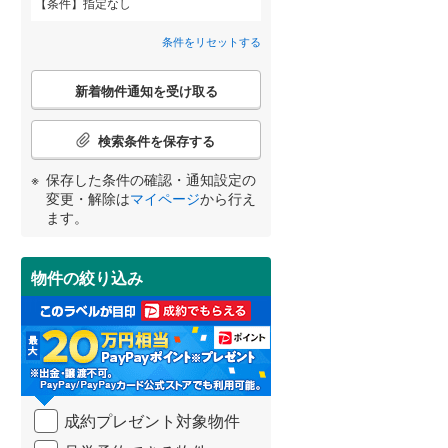
条件
指定なし
八千代市
(
53
)
北総鉄道北総線
(
0
)
根本
(
3
)
条件をリセットする
鎌ケ谷市
東武野田線
(
(
19
0
)
)
東平賀
(
1
)
こ
浦安市
(
57
)
新着物件通知を受け取る
の
二ツ木
(
2
)
宮崎
鹿児島
沖縄
検
2階以上
（
1
）
八街市
(
0
)
索
検索条件を保存する
松戸
(
9
)
条
富里市
(
9
)
件
保存した条件の確認・通知設定の
三ケ月
(
1
)
最上階
（
0
）
で
変更・解除は
マイページ
から行え
香取市
(
0
)
通
する
る
条件をリセットする
条件をリセットする
条件をリセットする
条件をリセットする
条件をリセットする
条件をリセットする
ます。
稔台
(
5
)
知
大網白里市
(
0
)
を
新松戸南
(
1
)
受
香取郡神崎町
制震構造
（
0
）
(
0
)
物件の絞り込み
け
五香
(
2
)
取
山武郡九十九里町
低層マンション（4階建て以
(
0
)
る
下）
（
0
）
・
長生郡一宮町
(
1
)
条
件
長生郡白子町
(
9
)
を
成約プレゼント対象物件
マ
夷隅郡大多喜町
(
0
)
小学校まで1km以内
（
1
）
イ