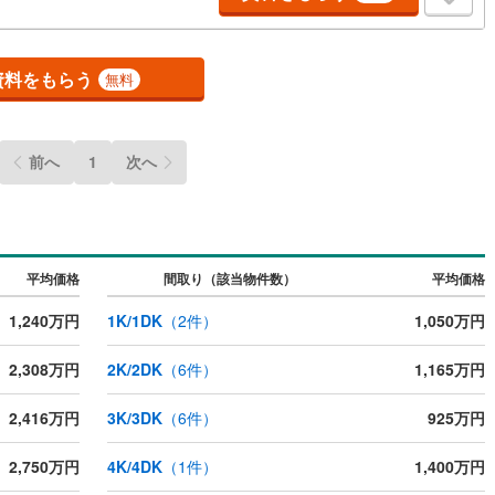
ファイナンシャルライフサポート」・漠然としたキャッシュフローのグラ
宿町
(
2
)
安房郡鋸南町
(
0
)
、効果的な生命保険の見直し、繰り上げ返済の効果的なタイミングなどご
させて頂きます。
ルジュサービス
（
0
）
キッズルーム
（
0
）
資料をもらう
無料
前へ
1
次へ
0
）
オール電化
（
0
）
全体
平均価格
間取り（該当物件数）
平均価格
リー住宅
（
0
）
1,240万円
1K/1DK
（
2
件）
1,050万円
2,308万円
2K/2DK
（
6
件）
1,165万円
ダイニング15畳以上
2,416万円
3K/3DK
（
6
件）
925万円
2,750万円
4K/4DK
（
1
件）
1,400万円