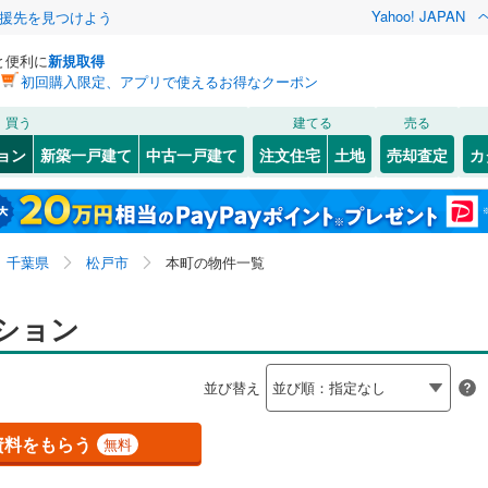
Yahoo! JAPAN
援先を見つけよう
と便利に
新規取得
初回購入限定、アプリで使えるお得なクーポン
検索条件を保存しました
買う
建てる
売る
総武本線
(
0
)
リノベーション
ョン
新築一戸建て
中古一戸建て
注文住宅
土地
売却査定
カ
この検索条件の新着物件通知は、
マイページ
から設定できます。
京葉線
(
0
)
ション・リフォーム
築古・築30年以上
（
0
）
3
)
花見川区
岩瀬
(
2
)
(
49
)
岩手
宮城
秋田
山形
久留里線
(
0
)
3
)
)
緑区
上本郷
(
21
(
9
)
)
千葉県、松戸市、本町
神奈川
埼玉
千葉
茨城
0
)
常磐線（各駅停車）
(
1
)
千葉県
松戸市
本町の物件一覧
(
7
)
古ケ崎
(
1
)
)
市川市
(
146
)
しケ丘
クスあり
(
3
（
)
0
）
小金清志町
24時間ゴミ出し可
(
1
)
（
0
）
長野
富山
石川
福井
ション
ロ東西線
(
0
)
都営新宿線
(
0
)
)
木更津市
(
5
)
検索条件を保存する
ルーム
)
（
0
）
小山
エレベーター
(
1
)
（
1
）
閉じる
閉じる
お気に入りリストを見る
お気に入りリストを見る
閉じる
閉じる
)
茂原市
(
1
)
岐阜
静岡
三重
道
(
0
)
銚子電気鉄道
(
0
)
並び替え
きあり（近隣を含む）
新松戸
オートロック
(
39
)
（
1
）
マイページ
5
)
東金市
(
1
)
モノレール
(
0
)
流鉄流山線
(
0
)
兵庫
京都
滋賀
奈良
)
常盤平
(
5
)
資料をもらう
無料
(
66
)
柏市
(
100
)
高速鉄道アクセス線
(
0
)
京成本線
(
0
)
約
西馬橋相川町
(
1
)