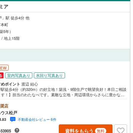
島根
岡山
広島
山口
1
)
流山市
(
32
)
線
(
0
)
京成松戸線
(
1
)
ミア
手町
(
3
)
根木内
(
5
)
（
1
）
24時間有人管理
（
0
）
カリが丘線
(
24
)
(
0
)
鴨川市
芝山鉄道
(
5
(
)
0
)
香川
愛媛
高知
戸」駅 徒歩4分 他
)
八ケ崎緑町
(
2
)
保存した条件を見る
建ち方、日当たり
市本町
鉄道
(
0
)
ディズニーリゾートライン
(
0
)
)
富津市
(
0
)
（築5年）
樋野口
(
1
)
佐賀
長崎
熊本
大分
0
）
南向き（南東・南西含む）
(
9
)
袖ケ浦市
(
3
)
 / 地上15階
牧の原
(
5
)
（
0
）
6
)
白井市
(
26
)
(
4
)
馬橋
(
5
)
戸なし
（
0
）
メゾネット
（
0
）
(
6
)
匝瑳市
(
0
)
この条件で検索する
この条件で検索する
この条件で検索する
この条件で検索する
この条件で検索する
この条件で検索する
市区町村以下を選択
市区町村を選択す
駅を選択する
)
南花島
(
6
)
NEW
施工・品質・工法関連
)
いすみ市
(
0
)
室内写真あり
水回り写真あり
る
)
和名ケ谷
(
3
)
々井町
（
0
）
(
1
)
印旛郡栄町
免震構造
（
(
0
0
）
)
すめポイント
渡辺 結心
1
)
新松戸北
(
7
)
戸駅徒歩4分（約320m）の好立地！築浅・9階住戸で眺望良好！本日ご相談
古町
総戸数200以上）
(
0
)
香取郡東庄町
タワー（20階建て以上）
(
0
)
（
0
）
ます！】担当のわたなべです。素敵な立地・周辺環境からさらに豊かな暮
)
東松戸
(
2
)
へ！築浅・9階住戸で眺望良好！■ご予約いただくとご見学がスムーズで
山町
(
0
)
山武郡横芝光町
(
2
)
営業時間9:00～21:00】ご見学希望のお客様:右上の「室内・現地を見学す
奨店
をクリックして下さい。資料請求希望のお客様:右上の「資料をもらう」を
ハウス松戸
沢町
(
0
)
長生郡長生村
(
0
)
ックして下さい。【東宝ハウス松戸のポイント】（1）不動産のご提案から
不動産会社レビュー 6件
4.83
計画・ライフシミュレーションのご相談・無理のないライフプラン、提携
柄町
(
1
)
長生郡長南町
(
0
)
る低金利住宅ローンのご提案、購入前に知る「購入後の家族の生活」を
駅が始発駅
（
0
）
海まで2km以内
（
0
）
資料をもらう
-53905
無料
来カレンダー」で見える化します。（2）ご購入後から始まる「専属FPに