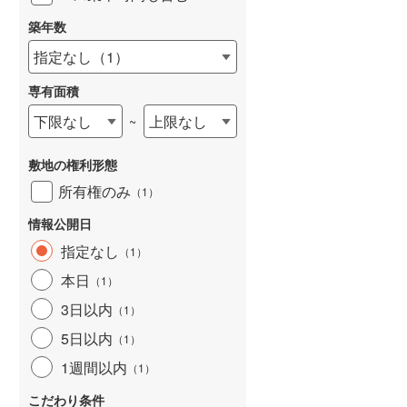
築年数
指定なし
（
1
）
専有面積
詳しく見る
下限なし
上限なし
~
敷地の権利形態
所有権のみ
（
1
）
情報公開日
指定なし
（
1
）
本日
（
1
）
3日以内
（
1
）
5日以内
（
1
）
1週間以内
（
1
）
こだわり条件