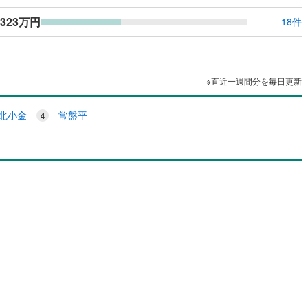
応
,323万円
18件
ン内見(相談)可
（
1
）
IT重説可
（
1
）
ン対応とは？
※直近一週間分を毎日更新
北小金
常盤平