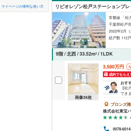
中国
鳥取
市原市
(
2
京成千原
リビオレゾン松戸ステーションプレ
マイページの便利な使い方
西馬橋広
ペット可
我孫子市
山万ユー
四国
徳島
常磐線 「松
八ケ崎
(
4
配置、向き、
千葉県松戸
東葉高速
君津市
(
2
2022年2月
日暮
(
4
)
九州・沖縄
福岡
角住戸
（
四街道市
総戸数 112戸
本町
(
1
)
印西市
(
3
9階 / 北西 / 33.52m
/ 1LDK
松戸新田
階下に住
2
南房総市
0
0
0
0
0
0
該当物件
該当物件
該当物件
該当物件
該当物件
該当物件
件
件
件
件
件
件
緑ケ丘
(
3
3,580万円
構造・規模・
山武市
(
0
成約でもらえ
吉井町
(
2
印旛郡酒
耐震構造
おす
六高台
(
1
【松
香取郡多
大規模（
でき
画像
36
枚
五香南
(
1
らし
（
0
）
山武郡芝
す！【
ブロンズ推
る」
株式会社東宝
立地
長生郡睦
クリ
資金
長生郡長
によ
最寄りの
0078-6014
「未