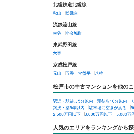
北総鉄道北総線
秋山
松飛台
流鉄流山線
幸谷
小金城趾
東武野田線
六実
京成松戸線
元山
五香
常盤平
八柱
松戸市の中古マンションを他のこ
駅近・駅徒歩5分以内
駅徒歩10分以内
築浅・築5年以内
駐車場に空きがある
2,500万円以下
3,000万円以下
5,000
人気のエリアをランキングから探