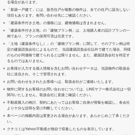
る場合があります。
「新築一戸建て」には、販売住戸が複数の物件は、全ての住戸に該当しない
項目もあります。各問い合わせ先にご確認ください。
「建築条件付き土地」の価格には、建物価格は含まれません。
「建築条件付き土地」の「建物プラン例」は、土地購入者の設計プランの一
例であり、プランの採用可否は任意です。
「土地（建築条件なし）」の「建物プラン例」に関して、そのプラン例は特
定の建築請負会社によるもので、 当該建築請負会社以外で建てた場合、同様
のものが同価格で建てられるとは限りません。また、建築請負会社を特定す
るものではありません。
お客様が入力する個人情報を含むお問い合わせデータは、当該物件の取扱会
社に送信され、そこで管理されます。
お問い合わせをされたお客様へは、取扱会社がご連絡いたします。
物件に関するお客様のお問い合わせについては、LINEヤフー株式会社は一切
関与いたしません。取扱会社に直接ご確認ください。
不動産購入の検討、契約にあたってはお客様ご自身が情報を確認し、各会社
より十分な説明を受け判断してください。
本ページの掲載内容は変更される場合があります。あらかじめご了承くださ
い。
クチコミはYahoo!不動産が独自で収集したものを表示しています。