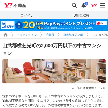
Yahoo!不動産
検索
通知
i
ログイン
ID新規取得
中古マンション
千葉県
山武郡横芝光町
2,000万
山武郡横芝光町の2,000万円以下の中古マンシ
ョン
一部の画像提供：アフロ
憧れのマイホームを2,000万円以下の中古マンションから探しましょう。
Yahoo!不動産なら間取りやエリア、こだわり条件を追加してさらに詳し
く検索できるので2,000万円以下の理想の中古マンションに出会えます。