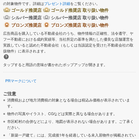
の対象物件です。詳細は
プレゼント詳細
をご覧ください。
ゴールド推奨店
ゴールド推奨店 取り扱い物件
シルバー推奨店
シルバー推奨店 取り扱い物件
ブロンズ推奨店
ブロンズ推奨店 取り扱い物件
広告商品を購入している不動産会社のうち、物件情報の正確性、法令遵守、ヤ
フー不動産における成約実績等、当社所定の基準を満たした優良な店舗運営を
実践していると認めた不動産会社（もしくは当該認定を受けた不動産会社の取
扱物件）に表示されます。
タップすると用語の意味が書かれたポップアップが開きます。
PRマークについて
ご注意
消費税および地方消費税の対象となる場合は税込み価格が表示されていま
す。
物件の写真やイラスト、CGなどは実際と異なる場合があります。
市区町村の合併などにより、地図が表示されない場合があります。ご了承く
ださい。
「新築一戸建て」には、完成後1年を経過している未入居物件が掲載されてい