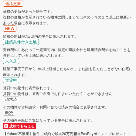
価格更新
価格の更新があった物件です。
複数の価格が表示されている物件に関しましてはそのうちの１つ以上に更新が
あった場合に表示されます。
NEW
情報公開日が7日以内の場合に表示されます。
建築条件付き土地
売買契約にあたって一定期間内に特定の建設会社と建築請負契約を結ぶことを
条件にしている土地に表示されます。
未入居
建築工事完了日から1年以上経過したものの、まだ誰も住んだことがない住宅に
表示されます。
賃貸中
賃貸中の物件に表示されます。
賃貸中の物件は、原則ご自身でお住まいいただくことができません。
請求済
その物件が資料請求・お問い合わせ済みの場合に表示されます。
既読
その物件を既にご覧になっている場合に表示されます。
成約でもらえる
【Yahoo!不動産】物件ご成約で最大20万円相当PayPayポイントプレゼント！