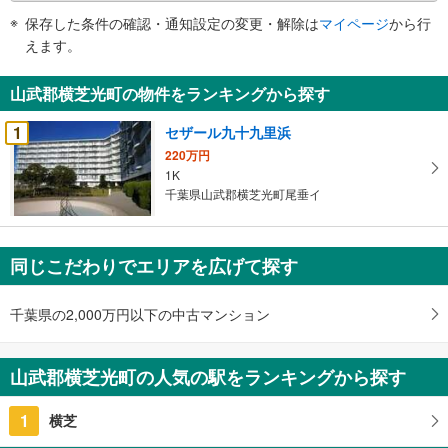
件
保存した条件の確認・通知設定の変更・解除は
マイページ
から行
で
えます。
通
知
山武郡横芝光町の物件をランキングから探す
を
受
1
セザール九十九里浜
け
220万円
取
1K
る
千葉県山武郡横芝光町尾垂イ
・
条
件
同じこだわりでエリアを広げて探す
を
マ
千葉県の2,000万円以下の中古マンション
イ
ペ
ー
山武郡横芝光町の人気の駅をランキングから探す
ジ
に
1
横芝
保