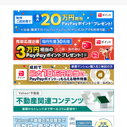
マンションカタログ
教えて！住まいの先生
新築マンション
中古マンション
新築一戸建て
中古一戸建て
注文住宅
土地
売却査定