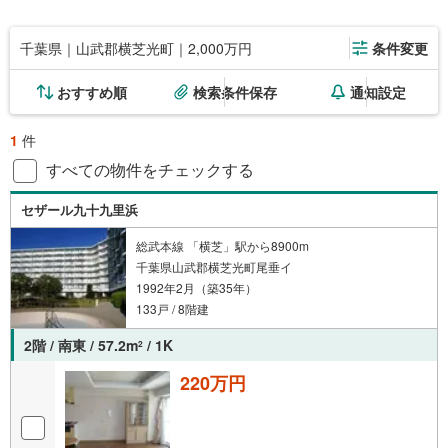
千葉県｜山武郡横芝光町｜2,000万円
条件変更
おすすめ順
検索条件保存
通知設定
1
件
すべての物件をチェックする
セザール九十九里浜
総武本線 「横芝」駅から8900m
千葉県山武郡横芝光町尾垂イ
1992年2月（築35年）
133戸 / 8階建
2階 / 南東 / 57.2m
/ 1K
2
220万円