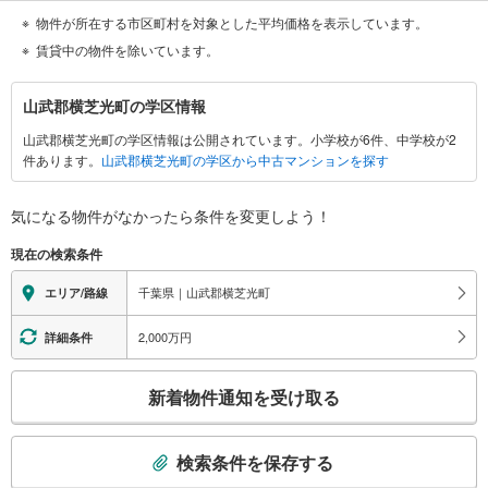
物件が所在する市区町村を対象とした平均価格を表示しています。
賃貸中の物件を除いています。
山
山武郡横芝光町の学区情報
武
山武郡横芝光町の学区情報は公開されています。小学校が6件、中学校が2
郡
件あります。
山武郡横芝光町の学区から中古マンションを探す
横
芝
光
気になる物件がなかったら
条件を変更しよう！
町
現在の検索条件
に
関
千葉県｜山武郡横芝光町
エリア/路線
す
る
2,000万円
詳細条件
情
こ
報
新着物件通知を受け取る
の
検
索
検索条件を保存する
条