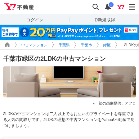
Yahoo!不動産
検索
通知
i
ログイン
ID新規取得
中古マンション
千葉県
千葉市
緑区
2LDK
千葉市緑区の2LDKの中古マンション
一部の画像提供：アフロ
2LDKの中古マンションは二人以上でもお互いのプライベートを尊重でき
る人気の間取りです。2LDKの理想の中古マンションをYahoo!不動産で見
つけましょう。