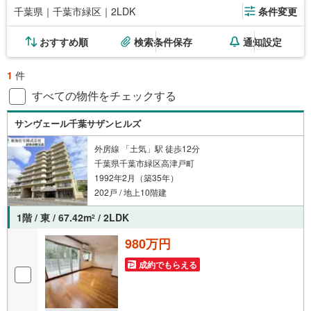
千葉県｜千葉市緑区｜2LDK
条件変更
おすすめ順
検索条件保存
通知設定
1
件
すべての物件をチェックする
サンヴェール千葉サザンヒルズ
外房線 「土気」駅 徒歩12分
千葉県千葉市緑区高津戸町
1992年2月（築35年）
202戸 / 地上10階建
1階 / 東 / 67.42m
/ 2LDK
2
980万円
成約でもらえる