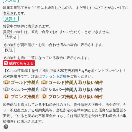
建築工事完了日から1年以上経過したものの、まだ誰も住んだことがない住宅に
表示されます。
賃貸中
賃貸中の物件に表示されます。
賃貸中の物件は、原則ご自身でお住まいいただくことができません。
請求済
その物件が資料請求・お問い合わせ済みの場合に表示されます。
既読
その物件を既にご覧になっている場合に表示されます。
成約でもらえる
【Yahoo!不動産】物件ご成約で最大20万円相当PayPayポイントプレゼント！
の対象物件です。詳細は
プレゼント詳細
をご覧ください。
ゴールド推奨店
ゴールド推奨店 取り扱い物件
シルバー推奨店
シルバー推奨店 取り扱い物件
ブロンズ推奨店
ブロンズ推奨店 取り扱い物件
広告商品を購入している不動産会社のうち、物件情報の正確性、法令遵守、ヤ
フー不動産における成約実績等、当社所定の基準を満たした優良な店舗運営を
実践していると認めた不動産会社（もしくは当該認定を受けた不動産会社の取
扱物件）に表示されます。