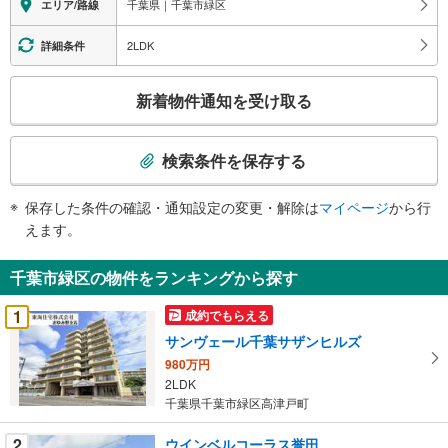
千葉県｜千葉市緑区
エリア/路線
情
報
2LDK
詳細条件
こ
新着物件通知を受け取る
の
検
索
検索条件を保存する
条
件
保存した条件の確認・通知設定の変更・解除は
マイページ
から行
で
えます。
通
知
千葉市緑区の物件をランキングから探す
を
受
1
成約でもらえる
け
サンヴェール千葉サザンヒルズ
取
980万円
る
2LDK
・
千葉県千葉市緑区高津戸町
条
件
2
ウインベルコーラス誉田