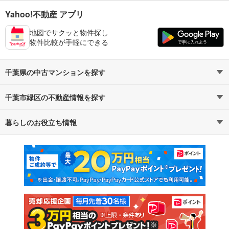
Yahoo!不動産 アプリ
地図でサクッと物件探し
物件比較が手軽にできる
千葉県の中古マンションを探す
千葉市緑区の不動産情報を探す
路線・駅から探す
地域から探す
暮らしのお役立ち情報
不動産・住宅
賃貸住宅
通勤・通学時間から探す
地図から探す
マンションカタログ
教えて！住まいの先生
新築マンション
中古マンション
新築一戸建て
中古一戸建て
注文住宅
土地