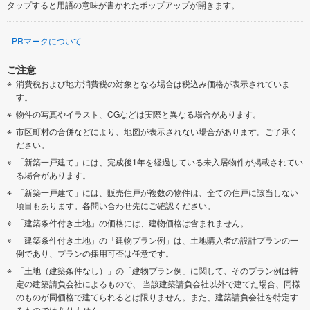
タップすると用語の意味が書かれたポップアップが開きます。
PRマークについて
ご注意
消費税および地方消費税の対象となる場合は税込み価格が表示されていま
す。
物件の写真やイラスト、CGなどは実際と異なる場合があります。
市区町村の合併などにより、地図が表示されない場合があります。ご了承く
ださい。
「新築一戸建て」には、完成後1年を経過している未入居物件が掲載されてい
る場合があります。
「新築一戸建て」には、販売住戸が複数の物件は、全ての住戸に該当しない
項目もあります。各問い合わせ先にご確認ください。
「建築条件付き土地」の価格には、建物価格は含まれません。
「建築条件付き土地」の「建物プラン例」は、土地購入者の設計プランの一
例であり、プランの採用可否は任意です。
「土地（建築条件なし）」の「建物プラン例」に関して、そのプラン例は特
定の建築請負会社によるもので、 当該建築請負会社以外で建てた場合、同様
のものが同価格で建てられるとは限りません。また、建築請負会社を特定す
るものではありません。