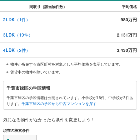
間取り（該当物件数）
平均価格
2LDK
（
1
件）
980万円
3LDK
（
19
件）
2,131万円
4LDK
（
2
件）
3,430万円
物件が所在する市区町村を対象とした平均価格を表示しています。
賃貸中の物件を除いています。
千
千葉市緑区の学区情報
葉
千葉市緑区の学区情報は公開されています。小学校が16件、中学校が8件あ
市
ります。
千葉市緑区の学区から中古マンションを探す
緑
区
に
気になる物件がなかったら
条件を変更しよう！
関
現在の検索条件
す
る