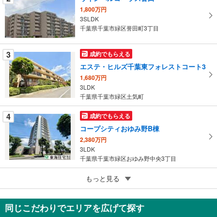
を
1,800万円
マ
3SLDK
イ
千葉県千葉市緑区誉田町3丁目
ペ
ー
3
成約でもらえる
ジ
エステ・ヒルズ千葉東フォレストコート3
に
1,680万円
保
3LDK
存
千葉県千葉市緑区土気町
す
る
4
成約でもらえる
コープシティおゆみ野B棟
2,380万円
3LDK
千葉県千葉市緑区おゆみ野中央3丁目
5
ライオンズマンション土気
もっと見る
1,380万円
3LDK
同じこだわりでエリアを広げて探す
千葉県千葉市緑区高津戸町