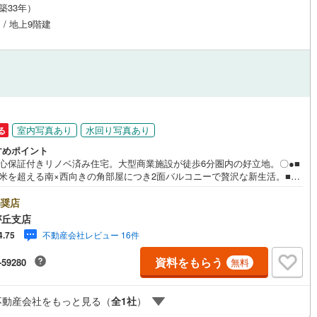
（築33年）
応
 / 地上9階建
ン内見(相談)可
（
7
）
IT重説可
（
2
）
ン対応とは？
室内写真あり
水回り写真あり
る
すめポイント
安心保証付きリノベ済み住宅。大型商業施設が徒歩6分圏内の好立地。〇●■
0平米を超える南×西向きの角部屋につき2面バルコニーで贅沢な新生活。■広
室は8帖でWベッドも設置できそうな広さ。
奨店
が丘支店
不動産会社レビュー 16件
4.75
資料をもらう
-59280
無料
不動産会社をもっと見る（
全
1
社
）