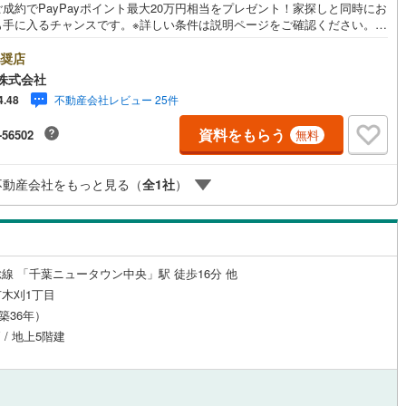
成約でPayPayポイント最大20万円相当をプレゼント！家探しと同時にお
宿町
(
0
)
安房郡鋸南町
(
0
)
も手に入るチャンスです。※詳しい条件は説明ページをご確認ください。
日ご案内OK』送迎無料！頭金なし・銀行比較＆相談可！ テレビで紹介さ
『やどかリッチ』使えます！豊かに過ごすには『インテリア』家具や家電
奨店
ルジュサービス
（
0
）
キッズルーム
（
0
）
エクステリア』カーポートや楽しめる庭、この充実度で変わってきます。
株式会社
らを一括で購入でき、その代金を住宅ローンに組み込むことが可能なサー
不動産会社レビュー 25件
4.48
、それがやどかリッチです。 頭金0円でもOK！（諸経費含む） アフターサ
ス充実！「どこの銀行がいいの？疾病ってなに？ローン組めるかな？」わ
資料をもらう
-56502
無料
ないことが多い家探しを丁寧にご説明致します！物件の探し方、ローンの
0
）
オール電化
（
0
）
方、知らないと損する税金のこと等トータルでサポート致します！
不動産会社をもっと見る（
全
1
社
）
全体
リー住宅
（
0
）
線 「千葉ニュータウン中央」駅 徒歩16分 他
木刈1丁目
（築36年）
ダイニング15畳以上
 / 地上5階建