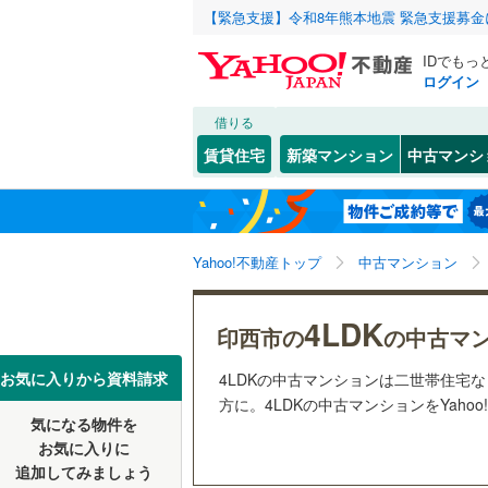
【緊急支援】令和8年熊本地震 緊急支援募
IDでもっ
ログイン
借りる
北海道
JR
北海道
常磐線
(
0
)
こだわり条件
リフォーム、
賃貸住宅
新築マンション
中古マンシ
内房線
(
0
)
リノベー
千葉市
中央区
木刈
(
1
(
)
5
東北
青森
（
9
）
鹿島線
(
0
)
若葉区
西の原
(
(
5
4
関東
東京
武蔵野線
(
Yahoo!不動産トップ
中古マンション
共用設備
千葉県のそのほ
銚子市
(
0
宅配ボッ
信越・北陸
かの地域
新潟
地下鉄
東京メト
4LDK
館山市
(
0
印西市の
の中古マ
トランク
野田市
(
2
東海
愛知
私鉄・その他
いすみ鉄
お気に入りから資料請求
4LDKの中古マンションは二世帯住宅
駐車場空
方に。4LDKの中古マンションをYaho
佐倉市
(
6
千葉都市
気になる物件を
（
10
）
近畿
大阪
お気に入りに
習志野市
京成成田
追加してみましょう
管理・管理規