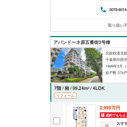
電話
0078-6014
取り扱い
アバンドーネ原五番街3号棟
北総鉄道北総
千葉県印西市
1999年3月
総戸数 374戸
7階 / 南 / 99.24m
/ 4LDK
2
リフォーム
2,999万円
成約でもらえ
おす