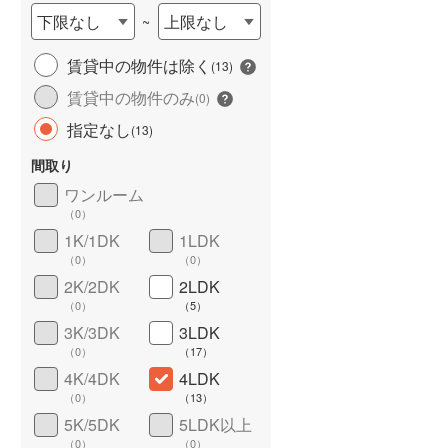
下限なし
上限なし
~
賃貸中の物件は除く
(
13
)
賃貸中の物件のみ
(
0
)
指定なし
(
13
)
間取り
ワンルーム
ワイドバルコニー
（
4
）
（
0
）
1K/1DK
1LDK
（
0
）
（
0
）
2K/2DK
2LDK
（
0
）
（
5
）
3K/3DK
3LDK
（
0
）
（
17
）
4K/4DK
4LDK
（
0
）
（
13
）
5K/5DK
5LDK以上
（
0
）
（
0
）