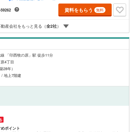
がスムーズです【通話料無料】是非、お気軽にお問い合わせください！
資料をもらう
-59262
無料
不動産会社をもっと見る（
全
2
社
）
線 「印西牧の原」駅 徒歩11分
原4丁目
（築28年）
 / 地上7階建
る
すめポイント