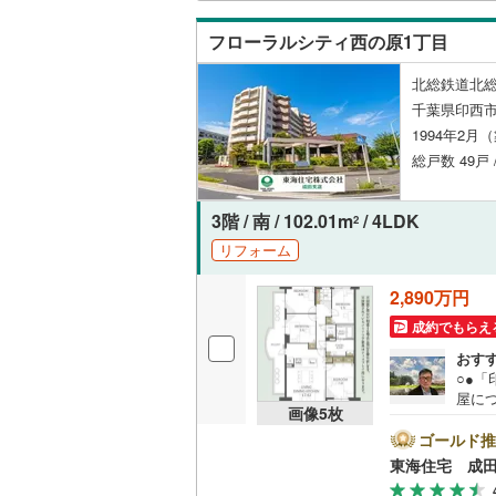
フローラルシティ西の原1丁目
北総鉄道北総
千葉県印西市
1994年2月
総戸数 49戸 
3階 / 南 / 102.01m
/ 4LDK
2
リフォーム
2,890万円
成約でもらえ
おす
○●
屋に
画像
5
枚
13
案内
ゴールド推
プロ
東海住宅 成
地域