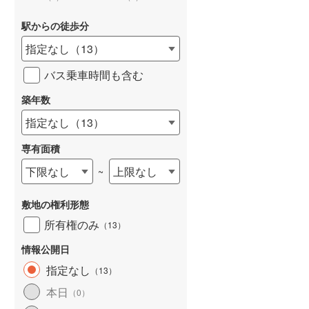
駅からの徒歩分
指定なし
（
13
）
バス乗車時間も含む
詳しく見る
築年数
指定なし
（
13
）
専有面積
下限なし
上限なし
~
敷地の権利形態
所有権のみ
（
13
）
情報公開日
指定なし
（
13
）
本日
（
0
）