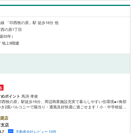
線 「印西牧の原」駅 徒歩16分 他
西の原1丁目
（築33年）
/ 地上9階建
る
すめポイント
馬渕 孝俊
「印西牧の原」駅徒歩16分、周辺商業施設充実で暮らしやすい住環境●○角部
つき2面バルコニーで陽当り・通風良好快適に過ごせます！小・中学校徒歩
分圏内とお子様の通学も安心！《東海住宅 成田支店の特徴》●他の物件もご
可能です、気になる物件まとめてご紹介いたします●この街を知り尽くした
奨店
だから、「買う」も「売る」も強い。初めての購入でも、住み替えでも、
田支店
密着55年の東海住宅がトータルサポート！本日、明日内覧ご希望の方はお
不動産会社レビュー 10件
4.7