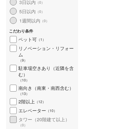
3日以内
（
0
）
5日以内
（
0
）
1週間以内
（
0
）
こだわり条件
ペット可
（
1
）
リノベーション・リフォー
ム
（
9
）
駐車場空きあり（近隣を含
む）
（
10
）
南向き（南東・南西含む）
（
13
）
2階以上
（
12
）
エレベーター
（
10
）
タワー（20階建て以上）
（
0
）