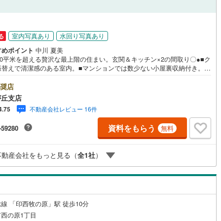
ッチン
（
5
）
対面キッチン
（
6
）
室内写真あり
水回り写真あり
る
すめポイント
中川 夏美
00平米を超える贅沢な最上階の住まい。玄関＆キッチン×2の間取り〇●■ク
機あり
（
5
）
浴室に窓あり
（
0
）
張替えで清潔感のある室内。■マンションでは数少ない小屋裏収納付き。■
バルコニーで風通しも良好。
庭
奨店
が丘支店
ルコニー
（
0
）
専用庭
（
1
）
不動産会社レビュー 16件
4.75
資料をもらう
-59280
無料
インクローゼット
不動産会社をもっと見る（
全
1
社
）
契約、入居関連など
線 「印西牧の原」駅 徒歩10分
能
（
4
）
西の原1丁目