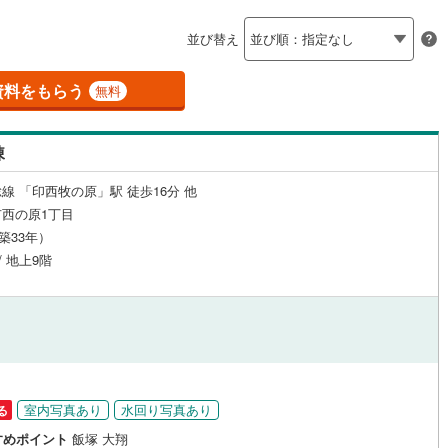
島根
岡山
広島
山口
)
流山市
(
7
)
線
(
0
)
京成松戸線
(
1
)
（
1
）
24時間有人管理
（
0
）
並び替え
カリが丘線
(
4
)
(
0
)
鴨川市
芝山鉄道
(
0
(
)
0
)
香川
愛媛
高知
保存した条件を見る
建ち方、日当たり
鉄道
(
0
)
ディズニーリゾートライン
(
0
)
)
富津市
(
0
)
資料をもらう
無料
佐賀
長崎
熊本
大分
9
）
南向き（南東・南西含む）
(
0
)
袖ケ浦市
(
0
)
（
13
）
棟
3
)
白井市
(
7
)
戸なし
（
0
）
メゾネット
（
0
）
線 「印西牧の原」駅 徒歩16分 他
(
0
)
匝瑳市
(
0
)
この条件で検索する
この条件で検索する
この条件で検索する
この条件で検索する
この条件で検索する
この条件で検索する
市区町村以下を選択
市区町村を選択す
駅を選択する
西の原1丁目
施工・品質・工法関連
)
いすみ市
(
0
)
（築33年）
/ 地上9階
々井町
（
0
）
(
0
)
印旛郡栄町
免震構造
（
(
0
0
）
)
古町
総戸数200以上）
(
0
)
香取郡東庄町
タワー（20階建て以上）
(
0
)
（
0
）
山町
(
0
)
山武郡横芝光町
(
0
)
沢町
(
0
)
長生郡長生村
(
0
)
室内写真あり
水回り写真あり
る
柄町
(
0
)
長生郡長南町
(
0
)
駅が始発駅
（
1
）
海まで2km以内
（
0
）
すめポイント
飯塚 大翔