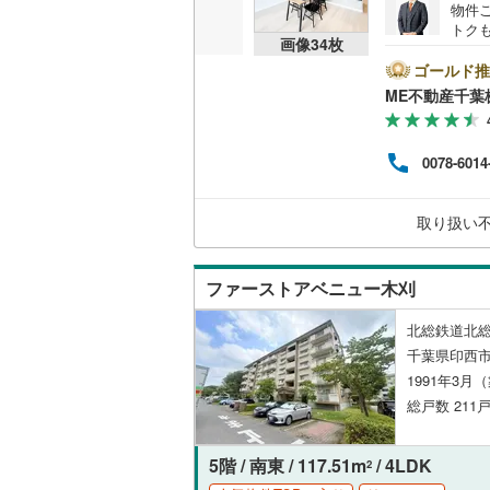
物件ご
夷隅郡御
トク
共用施設
画像
34
枚
『本
れた
ゴールド推
コンシェ
と『
ME不動産千葉
これ
ビス
設備
ービ
0078-6014
から
床暖房
（
組み
取り扱い
間取り、居室
ファーストアベニュー木刈
バリアフ
北総鉄道北総
LD
千葉県印西市
1991年3月
リビング
総戸数 211戸
（
7
）
5階 / 南東 / 117.51m
/ 4LDK
2
キッチン