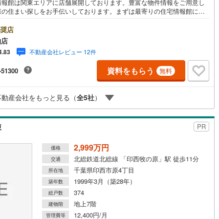
情報館は関東エリアに店舗展開しております。豊富な物件情報をご用意し
様の住まい探しをお手伝いしております。まずは最寄りの住宅情報館にお
ご相談ください。【営業時間 10:00～19:00 火曜・水曜（祝日の場合
業いたします）】「資料請求」「内覧」のお問い合わせは上記時間内です
奨店
ムーズにご対応が可能です。スタッフ一同お客様のお問合せをお待ちして
柏店
ます。【住宅ローン相談会】開催中無理のない住宅ローンの試算やご購入
不動産会社レビュー 12件
4.83
にかかる諸費用の概算も行っております。しっかりとした資金計画のアド
スをさせて頂きますので、お気軽にご相談ください。お客様第一主義をモ
資料をもらう
-51300
無料
-にお引越しをしてからも安心して住んでいただけるよう、末永く誠実に努
せて頂きます。住宅情報館にお越し頂けたら、物件のご紹介だけではな
お住まいの疑問、不安、お家の事ならなんでもご相談いただけます。お客
不動産会社をもっと見る（
全
5
社
）
要望をお伺いしながら誠心誠意、全力でサポートさせて頂きます。お客様
一人に合わせたライフプランのご提案をさせていただきます。お気軽にご
ください。
棟
PR
2,999万円
価格
北総鉄道北総線 「印西牧の原」駅 徒歩11分
交通
千葉県印西市原4丁目
所在地
1999年3月（築28年）
築年数
374
総戸数
地上7階
建物階
12,400円/月
管理費等