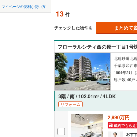
中国
鳥取
市原市
(
9
京成千原
マイページの便利な使い方
ペット可
13
件
我孫子市
山万ユー
四国
徳島
配置、向き、
東葉高速
君津市
(
0
まとめて
チェックした物件を
九州・沖縄
福岡
角住戸
（
四街道市
フローラルシティ西の原一丁目1号
印西市
(
1
階下に住
北総鉄道北総
南房総市
0
0
0
0
0
0
千葉県印西市
該当物件
該当物件
該当物件
該当物件
該当物件
該当物件
件
件
件
件
件
件
構造・規模・
山武市
(
0
1994年2月
総戸数 49戸 
印旛郡酒
耐震構造
香取郡多
大規模（
3階 / 南 / 102.01m
/ 4LDK
2
（
9
）
リフォーム
山武郡芝
2,890万円
立地
長生郡睦
成約でもらえ
長生郡長
最寄りの
おす