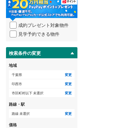
・
条
件
を
ゲストルーム
（
0
）
成約プレゼント対象物件
マ
イ
見学予約できる物件
ペ
ー
ＴＶモニタ付インターホン
ジ
に
検索条件の変更
（
7
）
保
存
地域
す
る
千葉県
変更
印西市
変更
市区町村以下 未選択
変更
路線・駅
路線 未選択
変更
価格