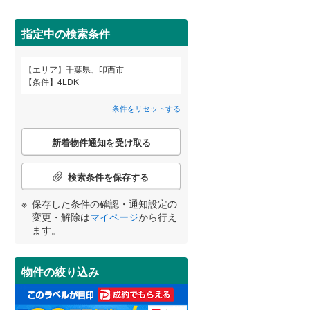
八千代市
(
9
)
北総鉄道北総線
(
13
)
鎌ケ谷市
東武野田線
(
(
1
1
)
)
指定中の検索条件
浦安市
(
13
)
エリア
千葉県、印西市
宮崎
鹿児島
沖縄
条件
4LDK
2階以上
（
12
）
八街市
(
0
)
条件をリセットする
富里市
(
3
)
最上階
（
5
）
こ
香取市
(
0
)
新着物件通知を受け取る
の
する
る
条件をリセットする
条件をリセットする
条件をリセットする
条件をリセットする
条件をリセットする
条件をリセットする
検
大網白里市
(
0
)
索
検索条件を保存する
条
香取郡神崎町
制震構造
（
0
）
(
0
)
件
保存した条件の確認・通知設定の
で
山武郡九十九里町
低層マンション（4階建て以
(
0
)
変更・解除は
マイページ
から行え
通
ます。
下）
（
0
）
知
長生郡一宮町
(
0
)
を
受
長生郡白子町
(
0
)
物件の絞り込み
け
取
夷隅郡大多喜町
(
0
)
小学校まで1km以内
（
9
）
る