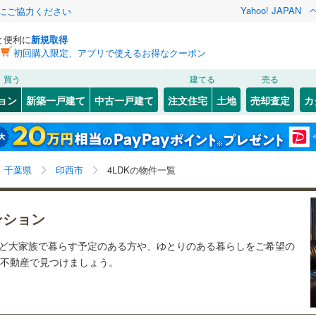
Yahoo! JAPAN
金にご協力ください
と便利に
新規取得
初回購入限定、アプリで使えるお得なクーポン
検索条件を保存しました
買う
建てる
売る
総武本線
(
0
)
リノベーション
ョン
新築一戸建て
中古一戸建て
注文住宅
土地
売却査定
カ
この検索条件の新着物件通知は、
マイページ
から設定できます。
京葉線
(
0
)
ション・リフォーム
築古・築30年以上
（
8
）
)
花見川区
高花
(
1
)
(
4
)
岩手
宮城
秋田
山形
久留里線
(
0
)
)
)
緑区
原
(
4
(
)
2
)
千葉県、印西市、4LDK
神奈川
埼玉
千葉
茨城
0
)
常磐線（各駅停車）
(
0
)
千葉県
印西市
4LDKの物件一覧
)
市川市
(
9
)
クスあり
（
2
）
24時間ゴミ出し可
（
0
）
長野
富山
石川
福井
ロ東西線
(
0
)
都営新宿線
(
0
)
)
木更津市
(
1
)
ンション
検索条件を保存する
ルーム
（
1
）
エレベーター
（
10
）
閉じる
閉じる
お気に入りリストを見る
お気に入りリストを見る
閉じる
閉じる
)
茂原市
(
0
)
岐阜
静岡
三重
道
(
0
)
銚子電気鉄道
(
0
)
など大家族で暮らす予定のある方や、ゆとりのある暮らしをご希望の
きあり（近隣を含む）
オートロック
（
3
）
マイページ
o!不動産で見つけましょう。
)
東金市
(
0
)
モノレール
(
0
)
流鉄流山線
(
0
)
兵庫
京都
滋賀
奈良
(
5
)
柏市
(
14
)
高速鉄道アクセス線
(
0
)
京成本線
(
0
)
約