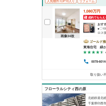
人気物件TOP10入り
リフォーム
独立型キ
1,080万円
成約でもらえ
浴室
おす
●〇1
浴室乾燥
ロス
画像
34
枚
2面
バルコニー、
ゴールド推
東海住宅 緑
ルーフバ
0078-6014
収納
ウォーク
取り扱い
（
3
）
フローラルシティ西の原
販売、価格、
北総鉄道北総
即入居可
千葉県印西市