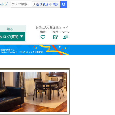
ヘルプ
御堂筋線 中津駅
検索
お気に入り
最近見た
マイ
知る
物件
物件
ページ
外房線
(
0
)
タログ/質問
成田線
(
3
)
稲毛区
原山
(
1
(
)
4
)
福島
東金線
(
0
)
美浜区
滝野
(
2
(
)
5
)
栃木
群馬
山梨
総武線
(
0
)
船橋市
(
25
)
自転車置き場
（
7
）
松戸市
(
15
)
バイク置き場
（
4
）
成田市
(
1
)
小湊鐵道
(
0
)
防犯カメラ
（
5
）
旭市
(
0
)
つくばエクスプレス
(
0
)
和歌山
勝浦市
(
0
)
京成千葉線
(
0
)