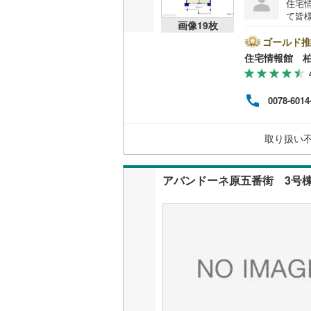
住宅
て皆
画像
19
枚
気軽に
は営
ゴールド推
とス
住宅情報館 
おり
の際
バイ
0078-6014
ット
めさ
く、
取り扱い
様の
一人
相談
アバンドーネ原五番街 3号