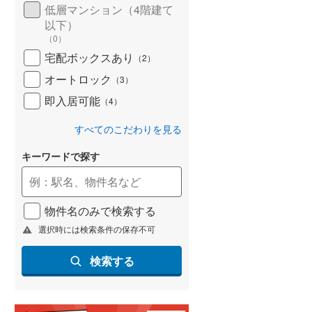
低層マンション（4階建て
以下）
（
0
）
宅配ボックスあり
（
2
）
オートロック
（
3
）
即入居可能
（
4
）
すべてのこだわりを見る
キーワードで探す
物件名のみで検索する
選択時には検索条件の保存不可
検索する