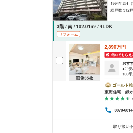
1994年2月
オンライン対
総戸数 312戸
オンライ
3階 / 南 / 102.01m
/ 4LDK
2
オンライ
リフォーム
2,890万円
成約でもらえ
おす
●〇
10
画像
35
枚
い洋
ゴールド推
東海住宅 緑
0078-6014
取り扱い