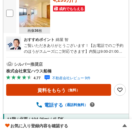
ださい。
成約でもらえる
営業時間:10:00～18:00（定休日火・水曜日※店舗により変動あり）
現地のご案内も可能ですので、どうぞお気軽にお問い合わせください！
画像
36
枚
おすすめポイント
綿屋 智
ご覧いただきありがとうございます！【お電話でのご予約
のほうがスムーズにご対応できます】内覧は9:00-21:00ま
で可。●インターネット予約で当日見学が可能です●（1）
［室内・現地を見学する］をクリック（2）本日～4日以内
シルバー推奨店
をご希望の方は「ご要望・ご質問欄」に希望日時をご記入
株式会社東宝ハウス船橋
ください！《東宝ハウス船橋のこだわり》スタッフ一同、
4.77
不動産会社レビュー 9件
すべてのお客様に対して、自分の家族や仲の良い友人に対
するときと同じ気持ちで接客させていただいています。お
資料をもらう
（無料）
客様ひとりひとりが理想の住宅と出会い、住宅ローンやそ
の他のサービスの内容にもご満足いただき、ご納得される
まで、お付き合いをさせていただきます。
電話する
（通話料無料）
11階 / 北西 / 104.26m
/ 4LDK
2
お気に入り登録内容を確認する
リフォーム