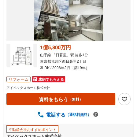
1億5,800万円
山手線 「日暮里」駅 徒歩1分
東京都荒川区西日暮里2丁目
3LDK / 2008年2月（築19年）
リフォーム
成約でもらえる
アイベックスホーム株式会社
資料をもらう
（無料）
電話する
（通話料無料）
不動産会社おすすめポイント
アイベックスホーム株式会社