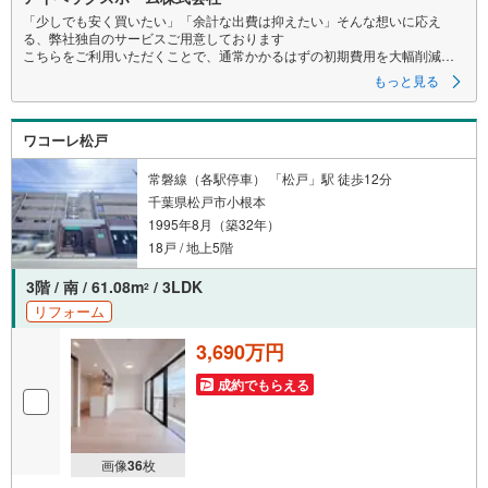
「少しでも安く買いたい」「余計な出費は抑えたい」そんな想いに応え
る、弊社独自のサービスご用意しております
こちらをご利用いただくことで、通常かかるはずの初期費用を大幅削減す
ることが可能です！
もっと見る
詳細につきましては、下記のお電話フォームよりご連絡ください。営業時
間:朝10時～19時30分 火曜・水曜日は定休日となります。
現地を見学される場合は「室内・現地を見学する（無料）」ボタンよりご
ワコーレ松戸
希望の日時をご記入いただけますとスムーズにご案内が可能です。
まずは『いくらお得になるか』だけでも、お気軽にお問い合わせくださ
い！
常磐線（各駅停車） 「松戸」駅 徒歩12分
当日のご案内もご相談を！ご内見は現地お待ち合わせ・現地解散も可能で
千葉県松戸市小根本
す
1995年8月（築32年）
住宅ローン等のご相談もお気軽にお申し付け下さい！
18戸 / 地上5階
3階 / 南 / 61.08m
/ 3LDK
2
リフォーム
3,690万円
成約でもらえる
画像
36
枚