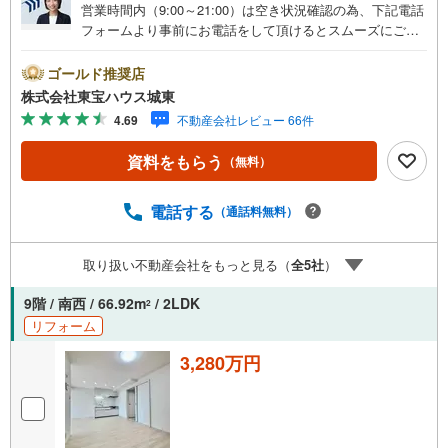
営業時間内（9:00～21:00）は空き状況確認の為、下記電話
フォームより事前にお電話をして頂けるとスムーズにご案
内ができます。▽TOHO HOUSE CLUB▽現時点の未来
カレンダーの作成▽ご購入後もお客様の人生のパートナー
ゴールド推奨店
として暮らしの「安心」を守り続けます。【Yahoo！ 不動
株式会社東宝ハウス城東
産キャンペーン対象店舗】当店で物件を成約するとPayPay
4.69
不動産会社レビュー 66件
ボーナスライトがもらえる「Yahoo！ 不動産 物件ご成約キ
ャンペーン」の対象になります。「資料をもらう」「見学
資料をもらう
（無料）
予約をする」ボタンからお問い合わせください。※必ずYah
oo！ JAPAN IDでログインしてください。※PayPayボーナ
スライトは出金と譲渡はできません。ご案内・詳細な資料
電話する
（通話料無料）
のご請求はお気軽にどうぞ♪お電話でのお問い合わせも常
時受け付けております！■頭金0円からのご購入可能です■
取り扱い不動産会社をもっと見る（
全
5
社
）
（諸費用もOK）お気軽にお問い合わせください。
9階 / 南西 / 66.92m
/ 2LDK
2
リフォーム
3,280万円