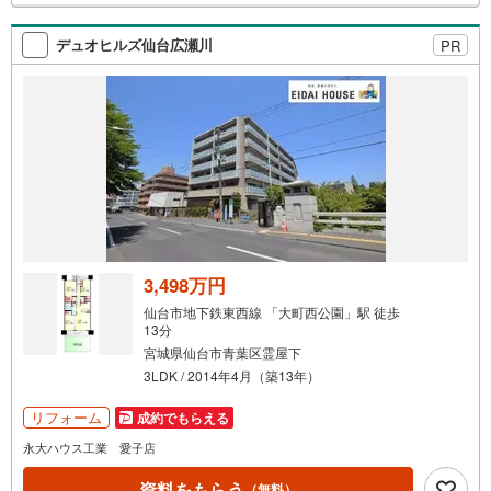
検
索
デュオヒルズ仙台広瀬川
PR
条
件
で
通
知
を
受
け
取
る
3,498万円
・
仙台市地下鉄東西線 「大町西公園」駅 徒歩
条
13分
件
宮城県仙台市青葉区霊屋下
を
3LDK / 2014年4月（築13年）
マ
リフォーム
成約でもらえる
イ
ペ
永大ハウス工業 愛子店
ー
資料をもらう
（無料）