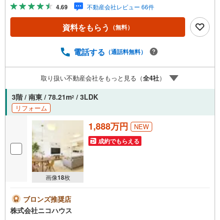
産キャンペーン対象店舗】当店で物件を成約するとPayPay
4.69
不動産会社レビュー 66件
ボーナスライトがもらえる「Yahoo！ 不動産 物件ご成約キ
ャンペーン」の対象になります。「資料をもらう」「見学
資料をもらう
（無料）
予約をする」ボタンからお問い合わせください。※必ずYah
oo！ JAPAN IDでログインしてください。※PayPayボーナ
スライトは出金と譲渡はできません。ご案内・詳細な資料
電話する
（通話料無料）
のご請求はお気軽にどうぞ♪お電話でのお問い合わせも常
時受け付けております！■頭金0円からのご購入可能です■
取り扱い不動産会社をもっと見る（
全
4
社
）
（諸費用もOK）お気軽にお問い合わせください。
3階 / 南東 / 78.21m
/ 3LDK
2
リフォーム
1,888万円
NEW
成約でもらえる
画像
18
枚
ブロンズ推奨店
株式会社ニコハウス