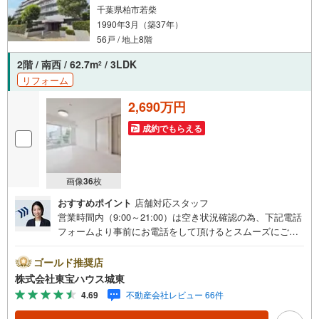
千葉県柏市若柴
1990年3月（築37年）
56戸 / 地上8階
2階 / 南西 / 62.7m
/ 3LDK
2
リフォーム
2,690万円
成約でもらえる
画像
36
枚
おすすめポイント
店舗対応スタッフ
営業時間内（9:00～21:00）は空き状況確認の為、下記電話
フォームより事前にお電話をして頂けるとスムーズにご案
内ができます。▽TOHO HOUSE CLUB▽現時点の未来
カレンダーの作成▽ご購入後もお客様の人生のパートナー
ゴールド推奨店
として暮らしの「安心」を守り続けます。【Yahoo！ 不動
株式会社東宝ハウス城東
産キャンペーン対象店舗】当店で物件を成約するとPayPay
4.69
不動産会社レビュー 66件
ボーナスライトがもらえる「Yahoo！ 不動産 物件ご成約キ
ャンペーン」の対象になります。「資料をもらう」「見学