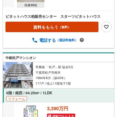
画像
30
枚
ピタットハウス柏販売センター スターツピタットハウス
資料をもらう
（無料）
電話する
（通話料無料）
中銀松戸マンシオン
常磐線 「松戸」駅 徒歩5分
千葉県松戸市根本
1984年8月（築43年）
117戸 / 地上11階地下1階
6階 / 南西 / 64.25m
/ 1LDK
2
リフォーム
3,390万円
成約でもらえる