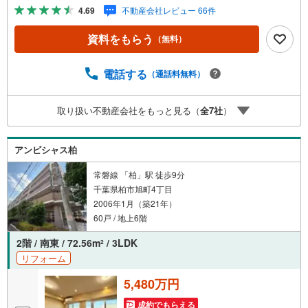
産キャンペーン対象店舗】当店で物件を成約するとPayPay
4.69
不動産会社レビュー 66件
ボーナスライトがもらえる「Yahoo！ 不動産 物件ご成約キ
ャンペーン」の対象になります。「資料をもらう」「見学
資料をもらう
（無料）
予約をする」ボタンからお問い合わせください。※必ずYah
oo！ JAPAN IDでログインしてください。※PayPayボーナ
スライトは出金と譲渡はできません。ご案内・詳細な資料
電話する
（通話料無料）
のご請求はお気軽にどうぞ♪お電話でのお問い合わせも常
時受け付けております！■頭金0円からのご購入可能です■
取り扱い不動産会社をもっと見る（
全
7
社
）
（諸費用もOK）お気軽にお問い合わせください。
アンビシャス柏
常磐線 「柏」駅 徒歩9分
千葉県柏市旭町4丁目
2006年1月（築21年）
60戸 / 地上6階
2階 / 南東 / 72.56m
/ 3LDK
2
リフォーム
5,480万円
成約でもらえる