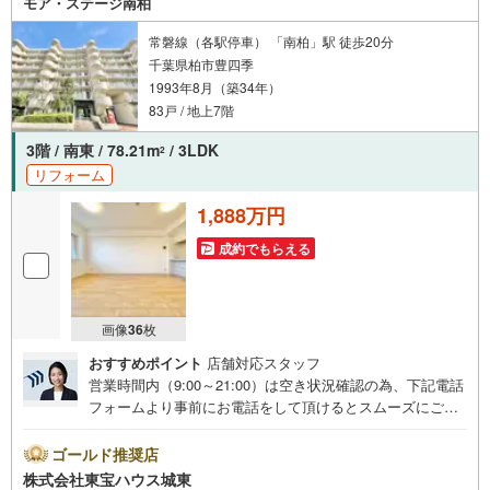
モア・ステージ南柏
常磐線（各駅停車） 「南柏」駅 徒歩20分
千葉県柏市豊四季
1993年8月（築34年）
83戸 / 地上7階
3階 / 南東 / 78.21m
/ 3LDK
2
リフォーム
1,888万円
成約でもらえる
画像
36
枚
おすすめポイント
店舗対応スタッフ
営業時間内（9:00～21:00）は空き状況確認の為、下記電話
フォームより事前にお電話をして頂けるとスムーズにご案
内ができます。▽TOHO HOUSE CLUB▽現時点の未来
カレンダーの作成▽ご購入後もお客様の人生のパートナー
ゴールド推奨店
として暮らしの「安心」を守り続けます。【Yahoo！ 不動
株式会社東宝ハウス城東