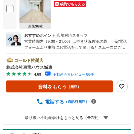
成約でもらえる
画像
36
枚
おすすめポイント
店舗対応スタッフ
営業時間内（9:00～21:00）は空き状況確認の為、下記電話
フォームより事前にお電話をして頂けるとスムーズにご案
内ができます。▽TOHO HOUSE CLUB▽現時点の未来
カレンダーの作成▽ご購入後もお客様の人生のパートナー
ゴールド推奨店
として暮らしの「安心」を守り続けます。【Yahoo！ 不動
株式会社東宝ハウス城東
産キャンペーン対象店舗】当店で物件を成約するとPayPay
4.69
不動産会社レビュー 66件
ボーナスライトがもらえる「Yahoo！ 不動産 物件ご成約キ
ャンペーン」の対象になります。「資料をもらう」「見学
資料をもらう
（無料）
予約をする」ボタンからお問い合わせください。※必ずYah
oo！ JAPAN IDでログインしてください。※PayPayボーナ
スライトは出金と譲渡はできません。ご案内・詳細な資料
電話する
（通話料無料）
のご請求はお気軽にどうぞ♪お電話でのお問い合わせも常
時受け付けております！■頭金0円からのご購入可能です■
取り扱い不動産会社をもっと見る（
全
7
社
）
（諸費用もOK）お気軽にお問い合わせください。