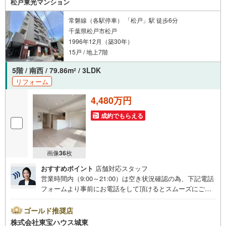
松戸東光マンション
い。
常磐線（各駅停車） 「松戸」駅 徒歩6分
千葉県松戸市松戸
1996年12月（築30年）
15戸 / 地上7階
5階 / 南西 / 79.86m
/ 3LDK
2
リフォーム
4,480万円
成約でもらえる
画像
36
枚
おすすめポイント
店舗対応スタッフ
営業時間内（9:00～21:00）は空き状況確認の為、下記電話
フォームより事前にお電話をして頂けるとスムーズにご案
内ができます。▽TOHO HOUSE CLUB▽現時点の未来
カレンダーの作成▽ご購入後もお客様の人生のパートナー
ゴールド推奨店
として暮らしの「安心」を守り続けます。【Yahoo！ 不動
株式会社東宝ハウス城東