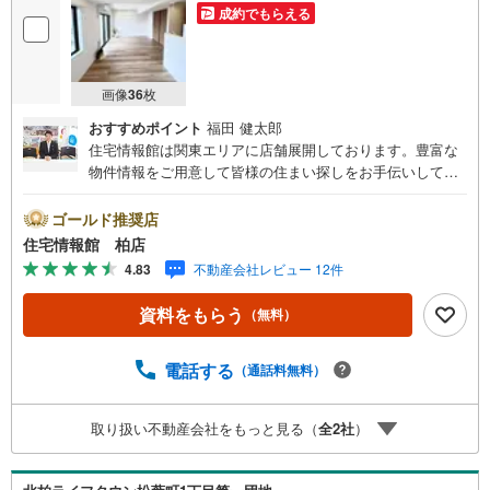
成約でもらえる
画像
36
枚
おすすめポイント
福田 健太郎
住宅情報館は関東エリアに店舗展開しております。豊富な
物件情報をご用意して皆様の住まい探しをお手伝いしてお
ります。まずは最寄りの住宅情報館にお気軽にご相談くだ
さい。【営業時間 10:00～19:00 火曜・水曜（祝日の場
ゴールド推奨店
合は営業いたします）】「資料請求」「内覧」のお問い合
住宅情報館 柏店
わせは上記時間内ですとスムーズにご対応が可能です。ス
4.83
不動産会社レビュー 12件
タッフ一同お客様のお問合せをお待ちしております。【住
宅ローン相談会】開催中無理のない住宅ローンの試算やご
資料をもらう
（無料）
購入の際にかかる諸費用の概算も行っております。しっか
りとした資金計画のアドバイスをさせて頂きますので、お
気軽にご相談ください。お客様第一主義をモット-にお引越
電話する
（通話料無料）
しをしてからも安心して住んでいただけるよう、末永く誠
実に努めさせて頂きます。住宅情報館にお越し頂けたら、
取り扱い不動産会社をもっと見る（
全
2
社
）
物件のご紹介だけではなく、お住まいの疑問、不安、お家
の事ならなんでもご相談いただけます。お客様の要望をお
伺いしながら誠心誠意、全力でサポートさせて頂きます。