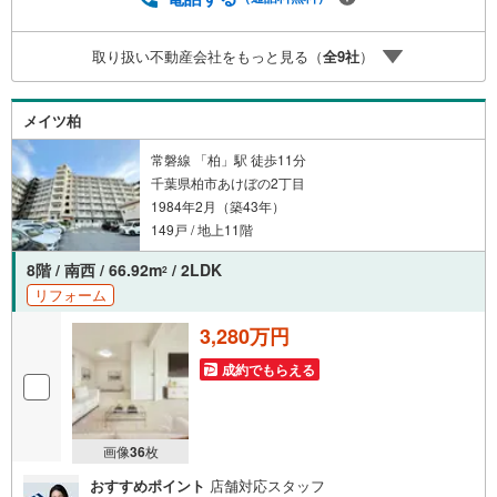
のご請求はお気軽にどうぞ♪お電話でのお問い合わせも常
時受け付けております！■頭金0円からのご購入可能です■
取り扱い不動産会社をもっと見る（
全
9
社
）
（諸費用もOK）お気軽にお問い合わせください。
メイツ柏
常磐線 「柏」駅 徒歩11分
千葉県柏市あけぼの2丁目
1984年2月（築43年）
149戸 / 地上11階
8階 / 南西 / 66.92m
/ 2LDK
2
リフォーム
3,280万円
成約でもらえる
画像
36
枚
おすすめポイント
店舗対応スタッフ