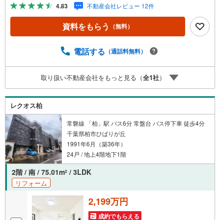
宅情報館にお気軽にご相談ください。住宅ローン相談会も
4.83
不動産会社レビュー 12件
同時開催中無理のない住宅ローンの試算やご購入の際にか
かる諸費用の概算も行っております。しっかりとした資金
資料をもらう
（無料）
計画のアドバイスをさせて頂きますので、お気軽にご相談
ください。
電話する
（通話料無料）
取り扱い不動産会社をもっと見る（
全
1
社
）
レクオス柏
常磐線 「柏」駅 バス6分 常盤台 バス停下車 徒歩4分
千葉県柏市ひばりが丘
1991年6月（築36年）
24戸 / 地上4階地下1階
2階 / 南 / 75.01m
/ 3LDK
2
リフォーム
2,199万円
成約でもらえる