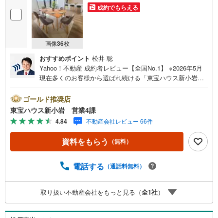
成約でもらえる
画像
36
枚
おすすめポイント
松井 聡
Yahoo！不動産 成約者レビュー【全国No.1】 ※2026年5月
現在多くのお客様から選ばれ続ける「東宝ハウス新小岩」
が、圧倒的な実力でお住まい探しをサポートします！■本日
見学OK■営業時間内（9:00～20:00）はお電話でのご連絡が
ゴールド推奨店
スムーズです。ご自宅への送迎・最寄駅でのお待ち合わせ
東宝ハウス新小岩 営業4課
等、お気軽にご相談ください。 選ばれる3つの「圧倒的メ
4.84
不動産会社レビュー 66件
リット」 （1）【業界最低水準の提携住宅ローン】「他社
で断られた」「借入がある」方も独自審査で多数承認！優
資料をもらう
（無料）
遇金利と各種手数料0円でお得に。（2）【未来カレンダー
で資金の不安ゼロへ】専用ソフトで将来の家計を無料シミ
ュレーション。「月々いくらなら安心か」をプロが明確に
電話する
（通話料無料）
します。（3）【ご購入後の生涯サポート】売って終わりで
はありません。専属FPがお引渡し後も一生涯お守りしま
取り扱い不動産会社をもっと見る（
全
1
社
）
す。 Yahoo！不動産キャンペーン対象店舗 当店でのご成約
でPayPayボーナスがもらえるキャンペーン対象です！※必
ずYahoo！ JAPAN IDでログインの上お問い合わせくださ