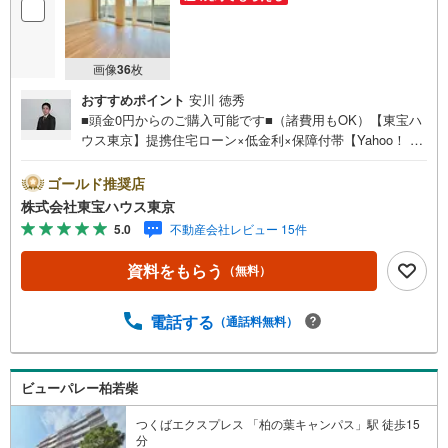
画像
36
枚
おすすめポイント
安川 徳秀
■頭金0円からのご購入可能です■（諸費用もOK）【東宝ハ
ウス東京】提携住宅ローン×低金利×保障付帯【Yahoo！ 不
動産キャンペーン対象店舗】当店で物件を成約するとPayP
ayボーナスライトがもらえる「Yahoo！ 不動産 物件ご成約
ゴールド推奨店
キャンペーン」の対象になります。「資料をもらう」「見
株式会社東宝ハウス東京
学予約をする」ボタンからお問い合わせください。※必ずY
5.0
不動産会社レビュー 15件
ahoo！ JAPAN IDでログインしてください。※PayPayボー
ナスライトは出金と譲渡はできません。ご案内・詳細な資
資料をもらう
（無料）
料のご請求はお気軽にどうぞ♪お電話でのお問い合わせも
常時受け付けております！お気軽にお問い合わせくださ
い。
電話する
（通話料無料）
ビューパレー柏若柴
つくばエクスプレス 「柏の葉キャンパス」駅 徒歩15
分