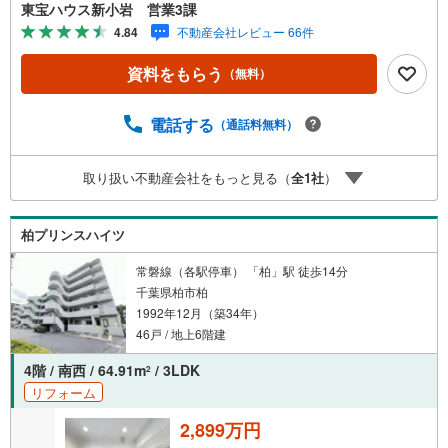
スムーズです。ご自宅への送迎・最寄駅でのお待ち合わせ
東宝ハウス新小岩 営業3課
等、お気軽にご相談ください。 選ばれる3つの「圧倒的メ
4.84
不動産会社レビュー 66件
リット」 （1）【業界最低水準の提携住宅ローン】「他社
で断られた」「借入がある」方も独自審査で多数承認！優
資料をもらう
（無料）
遇金利と各種手数料0円でお得に。（2）【未来カレンダー
で資金の不安ゼロへ】専用ソフトで将来の家計を無料シミ
ュレーション。「月々いくらなら安心か」をプロが明確に
電話する
（通話料無料）
します。（3）【ご購入後の生涯サポート】売って終わりで
はありません。専属FPがお引渡し後も一生涯お守りしま
取り扱い不動産会社をもっと見る（
全
1
社
）
す。 Yahoo！不動産キャンペーン対象店舗 当店でのご成約
でPayPayボーナスがもらえるキャンペーン対象です！※必
ずYahoo！ JAPAN IDでログインの上お問い合わせくださ
柏プリンスハイツ
い。
常磐線（各駅停車） 「柏」駅 徒歩14分
千葉県柏市柏
1992年12月（築34年）
46戸 / 地上6階建
4階 / 南西 / 64.91m
/ 3LDK
2
リフォーム
2,899万円