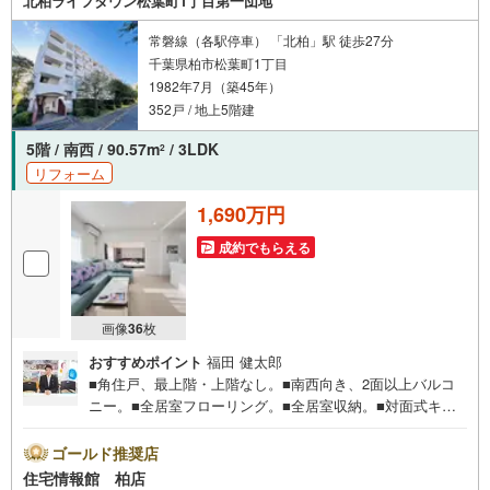
北柏ライフタウン松葉町1丁目第一団地
お客様一人一人に合わせたライフプランのご提案をさせて
いただきます。お気軽にご相談ください。
常磐線（各駅停車） 「北柏」駅 徒歩27分
千葉県柏市松葉町1丁目
1982年7月（築45年）
352戸 / 地上5階建
5階 / 南西 / 90.57m
/ 3LDK
2
リフォーム
1,690万円
成約でもらえる
画像
36
枚
おすすめポイント
福田 健太郎
■角住戸、最上階・上階なし。■南西向き、2面以上バルコ
ニー。■全居室フローリング。■全居室収納。■対面式キッ
チン。■浴室乾燥機、浴室暖房。住宅情報館は関東エリアに
店舗展開しております。豊富な物件情報をご用意して皆様
ゴールド推奨店
の住まい探しをお手伝いしております。まずは最寄りの住
住宅情報館 柏店