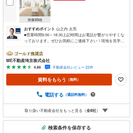
画像
33
枚
おすすめポイント
山之内 太亮
■営業時間9:00～18:30上記時間はお電話が繋がりやすくな
っております。ぜひお気軽にご連絡下さい！現地を見学さ
れる場合は「室内・現地を見学する（無料）」ボタンより
ご希望の日時をご記入いただけますとスムーズにご案内が
ゴールド推奨店
可能です。■ご来店特典1.ご見学、ご来店後にアンケート記
ME不動産埼京株式会社
入でもれなく3、000円のQUOカードプレゼント（1組様1回
4.86
不動産会社レビュー 22件
限り後日郵送）2.未公開の物件情報をご紹介3.不動産ご購
入、ご売却、太陽光発電システムご検討中のお客様、ご紹
資料をもらう
（無料）
介でもれなくQUOカード3、000円分プレゼント更にご紹介
のお客様が弊社仲介にてご契約頂くと、1万円から最大10万
円のご紹介料をお支払いさせて頂きます！詳しくはスタッ
電話する
（通話料無料）
フ迄■県内有数の大型店舗1.店舗敷地内に大型駐車場完備、
マイカーでも安心！2.チャイルドスペース、授乳室、ベビ
取り扱い不動産会社をもっと見る（
全
8
社
）
ーベッド完備3.他にもファミリーに優しい『あったら良い
な』がここにある！ミルク用浄水サーバー、紙おむつ、ア
こ
メニティ、大型個室2部屋、各ブースモニター等
検索条件を保存する
の