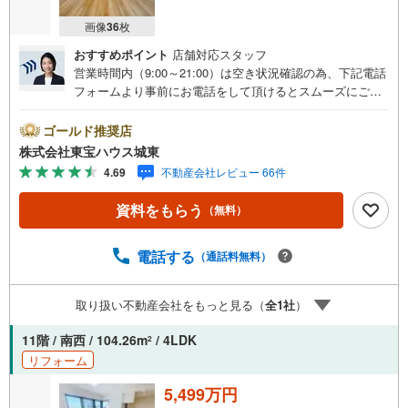
画像
36
枚
おすすめポイント
店舗対応スタッフ
営業時間内（9:00～21:00）は空き状況確認の為、下記電話
フォームより事前にお電話をして頂けるとスムーズにご案
内ができます。▽TOHO HOUSE CLUB▽現時点の未来
カレンダーの作成▽ご購入後もお客様の人生のパートナー
ゴールド推奨店
として暮らしの「安心」を守り続けます。【Yahoo！ 不動
株式会社東宝ハウス城東
産キャンペーン対象店舗】当店で物件を成約するとPayPay
4.69
不動産会社レビュー 66件
ボーナスライトがもらえる「Yahoo！ 不動産 物件ご成約キ
ャンペーン」の対象になります。「資料をもらう」「見学
資料をもらう
（無料）
予約をする」ボタンからお問い合わせください。※必ずYah
oo！ JAPAN IDでログインしてください。※PayPayボーナ
スライトは出金と譲渡はできません。ご案内・詳細な資料
電話する
（通話料無料）
のご請求はお気軽にどうぞ♪お電話でのお問い合わせも常
時受け付けております！■頭金0円からのご購入可能です■
取り扱い不動産会社をもっと見る（
全
1
社
）
（諸費用もOK）お気軽にお問い合わせください。
11階 / 南西 / 104.26m
/ 4LDK
2
リフォーム
5,499万円