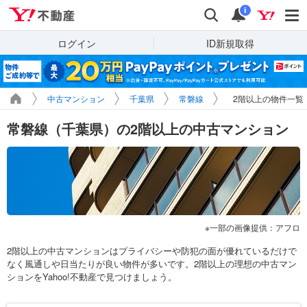
Yahoo!不動産
検索
通知
i
ログイン
ID新規取得
中古マンション
千葉県
常磐線
2階以上の物件一覧
常磐線（千葉県）の2階以上の中古マンション
一部の画像提供：アフロ
2階以上の中古マンションはプライバシーや防犯の面が優れているだけで
なく風通しや日当たりが良い物件が多いです。2階以上の理想の中古マン
ションをYahoo!不動産で見つけましょう。