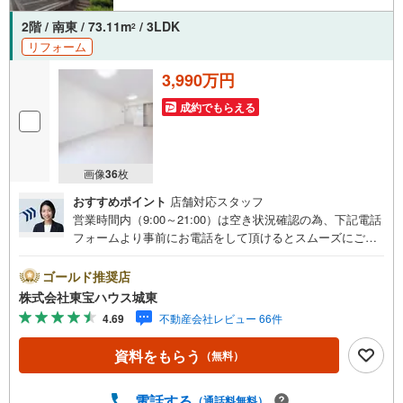
2階 / 南東 / 73.11m
/ 3LDK
2
リフォーム
3,990万円
成約でもらえる
画像
36
枚
おすすめポイント
店舗対応スタッフ
営業時間内（9:00～21:00）は空き状況確認の為、下記電話
フォームより事前にお電話をして頂けるとスムーズにご案
内ができます。▽TOHO HOUSE CLUB▽現時点の未来
カレンダーの作成▽ご購入後もお客様の人生のパートナー
ゴールド推奨店
として暮らしの「安心」を守り続けます。【Yahoo！ 不動
株式会社東宝ハウス城東
産キャンペーン対象店舗】当店で物件を成約するとPayPay
4.69
不動産会社レビュー 66件
ボーナスライトがもらえる「Yahoo！ 不動産 物件ご成約キ
ャンペーン」の対象になります。「資料をもらう」「見学
資料をもらう
（無料）
予約をする」ボタンからお問い合わせください。※必ずYah
oo！ JAPAN IDでログインしてください。※PayPayボーナ
スライトは出金と譲渡はできません。ご案内・詳細な資料
電話する
（通話料無料）