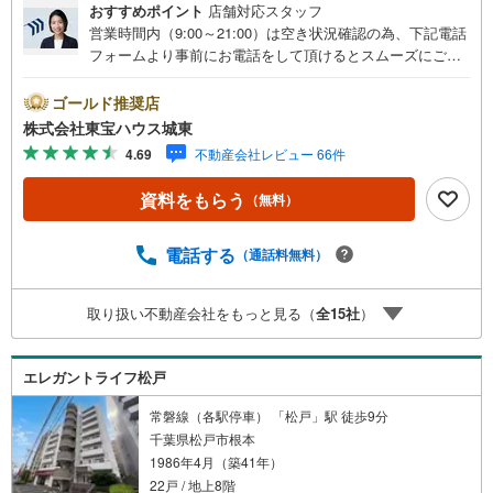
おすすめポイント
店舗対応スタッフ
営業時間内（9:00～21:00）は空き状況確認の為、下記電話
フォームより事前にお電話をして頂けるとスムーズにご案
内ができます。▽TOHO HOUSE CLUB▽現時点の未来
カレンダーの作成▽ご購入後もお客様の人生のパートナー
ゴールド推奨店
として暮らしの「安心」を守り続けます。【Yahoo！ 不動
株式会社東宝ハウス城東
産キャンペーン対象店舗】当店で物件を成約するとPayPay
4.69
不動産会社レビュー 66件
ボーナスライトがもらえる「Yahoo！ 不動産 物件ご成約キ
ャンペーン」の対象になります。「資料をもらう」「見学
資料をもらう
（無料）
予約をする」ボタンからお問い合わせください。※必ずYah
oo！ JAPAN IDでログインしてください。※PayPayボーナ
スライトは出金と譲渡はできません。ご案内・詳細な資料
電話する
（通話料無料）
のご請求はお気軽にどうぞ♪お電話でのお問い合わせも常
時受け付けております！■頭金0円からのご購入可能です■
取り扱い不動産会社をもっと見る（
全
15
社
）
（諸費用もOK）お気軽にお問い合わせください。
エレガントライフ松戸
常磐線（各駅停車） 「松戸」駅 徒歩9分
千葉県松戸市根本
1986年4月（築41年）
22戸 / 地上8階