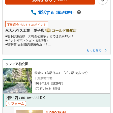
ジ
に
電話する
保
（通話料無料）
存
す
不動産会社おすすめポイント
る
永大ハウス工業 愛子店
ゴールド推奨店
■地下鉄東西線「大町西公園駅」まで徒歩約13分！
■ペット可マンション（細則有）
■駐車場1台目優先使用権あり！
もっと見る
～永大ハウス工業の強み～
仙台市を中心に宮城県内の多数店舗で展開中！こちらでは当社の強みを大
きく2つに分けてご紹介！
ソフィア柏公園
1.
＜豊富な不動産知識＞
戸建・マンション・土地...と種別を問わず不動産を取り扱っております。
常磐線（各駅停車） 「柏」駅 徒歩12分
更に教育施設や商業施設、子育て環境や行政などの地域情報を総合し、お
千葉県柏市柏
客様により良い物件選びをして頂けるよう、しっかりとサポートさせて頂
1998年2月（築29年）
きます。
172戸 / 地上15階建
2.＜経験豊富なスタッフ＞
当社では【購入】【売却】【引っ越し】【リフォーム】など住宅に関する
7階 / 西 / 86.1m
/ 3LDK
2
様々なご質問はもちろん、ご購入時に気になる住宅ローン各種税金につい
リフォーム
ても、誠心誠意ご説明させて頂きます。
4,299万円
各店舗ではキッズスペースも完備！お子様連れのご家族様で是非お越しく