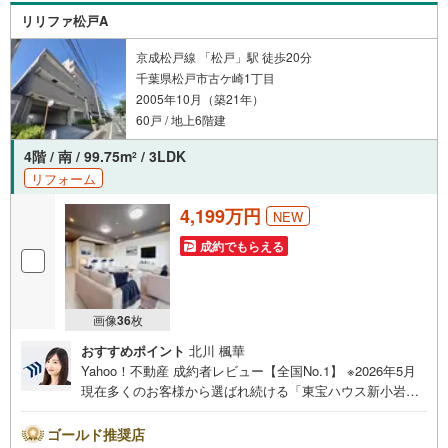
リリファ松戸A
京成松戸線 「松戸」駅 徒歩20分
千葉県松戸市古ケ崎1丁目
2005年10月（築21年）
60戸 / 地上6階建
4階 / 南 / 99.75m
/ 3LDK
2
リフォーム
4,199万円
NEW
成約でもらえる
画像
36
枚
おすすめポイント
北川 楓華
Yahoo！不動産 成約者レビュー【全国No.1】 ※2026年5月
現在多くのお客様から選ばれ続ける「東宝ハウス新小岩」
が、圧倒的な実力でお住まい探しをサポートします！■本日
見学OK■営業時間内（9:00～20:00）はお電話でのご連絡が
ゴールド推奨店