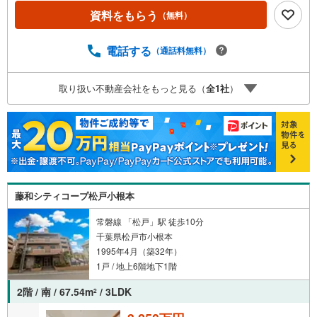
資料をもらう
（無料）
電話する
（通話料無料）
取り扱い不動産会社をもっと見る（
全
1
社
）
藤和シティコープ松戸小根本
常磐線 「松戸」駅 徒歩10分
千葉県松戸市小根本
1995年4月（築32年）
1戸 / 地上6階地下1階
2階 / 南 / 67.54m
/ 3LDK
2