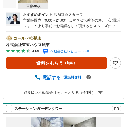
画像
36
枚
おすすめポイント
店舗対応スタッフ
営業時間内（9:00～21:00）は空き状況確認の為、下記電話
フォームより事前にお電話をして頂けるとスムーズにご案
内ができます。▽TOHO HOUSE CLUB▽現時点の未来
カレンダーの作成▽ご購入後もお客様の人生のパートナー
ゴールド推奨店
として暮らしの「安心」を守り続けます。【Yahoo！ 不動
株式会社東宝ハウス城東
産キャンペーン対象店舗】当店で物件を成約するとPayPay
4.69
不動産会社レビュー 66件
ボーナスライトがもらえる「Yahoo！ 不動産 物件ご成約キ
ャンペーン」の対象になります。「資料をもらう」「見学
資料をもらう
（無料）
予約をする」ボタンからお問い合わせください。※必ずYah
oo！ JAPAN IDでログインしてください。※PayPayボーナ
スライトは出金と譲渡はできません。ご案内・詳細な資料
電話する
（通話料無料）
のご請求はお気軽にどうぞ♪お電話でのお問い合わせも常
時受け付けております！■頭金0円からのご購入可能です■
取り扱い不動産会社をもっと見る（
全
1
社
）
（諸費用もOK）お気軽にお問い合わせください。
ステーションガーデンタワー
PR