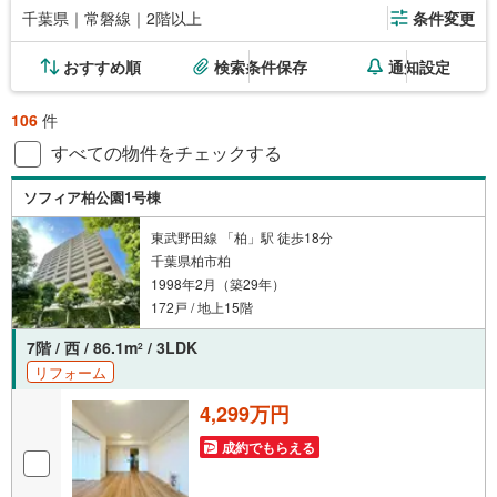
千葉県｜常磐線｜2階以上
条件変更
おすすめ順
検索条件保存
通知設定
106
件
すべての物件をチェックする
ソフィア柏公園1号棟
東武野田線 「柏」駅 徒歩18分
千葉県柏市柏
1998年2月（築29年）
172戸 / 地上15階
7階 / 西 / 86.1m
/ 3LDK
2
リフォーム
4,299万円
成約でもらえる