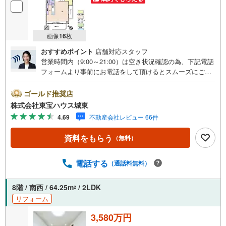
画像
16
枚
おすすめポイント
店舗対応スタッフ
営業時間内（9:00～21:00）は空き状況確認の為、下記電話
フォームより事前にお電話をして頂けるとスムーズにご案
内ができます。▽TOHO HOUSE CLUB▽現時点の未来
カレンダーの作成▽ご購入後もお客様の人生のパートナー
ゴールド推奨店
として暮らしの「安心」を守り続けます。【Yahoo！ 不動
株式会社東宝ハウス城東
産キャンペーン対象店舗】当店で物件を成約するとPayPay
4.69
不動産会社レビュー 66件
ボーナスライトがもらえる「Yahoo！ 不動産 物件ご成約キ
ャンペーン」の対象になります。「資料をもらう」「見学
資料をもらう
（無料）
予約をする」ボタンからお問い合わせください。※必ずYah
oo！ JAPAN IDでログインしてください。※PayPayボーナ
スライトは出金と譲渡はできません。ご案内・詳細な資料
電話する
（通話料無料）
のご請求はお気軽にどうぞ♪お電話でのお問い合わせも常
時受け付けております！■頭金0円からのご購入可能です■
8階 / 南西 / 64.25m
/ 2LDK
2
（諸費用もOK）お気軽にお問い合わせください。
リフォーム
3,580万円