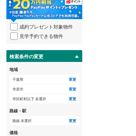
・
条
件
を
ゲストルーム
（
0
）
成約プレゼント対象物件
マ
イ
見学予約できる物件
ペ
ー
ＴＶモニタ付インターホン
ジ
に
検索条件の変更
（
0
）
保
存
地域
す
る
千葉県
変更
市原市
変更
市区町村以下 未選択
変更
路線・駅
路線 未選択
変更
価格