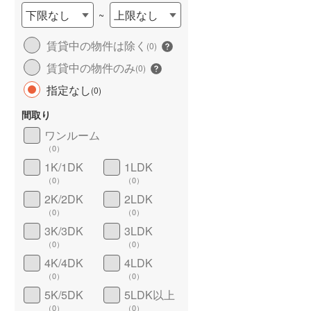
下限なし
上限なし
~
賃貸中の物件は除く
(
0
)
賃貸中の物件のみ
(
0
)
指定なし
(
0
)
間取り
ワンルーム
ワイドバルコニー
（
0
）
（
0
）
1K/1DK
1LDK
（
0
）
（
0
）
2K/2DK
2LDK
（
0
）
（
0
）
3K/3DK
3LDK
（
0
）
（
0
）
4K/4DK
4LDK
（
0
）
（
0
）
5K/5DK
5LDK以上
（
0
）
（
0
）