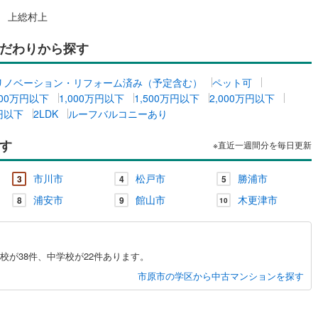
宿町
(
0
)
安房郡鋸南町
(
0
)
上総村上
だわりから探す
ルジュサービス
（
0
）
キッズルーム
（
0
）
リノベーション・リフォーム済み（予定含む）
ペット可
500万円以下
1,000万円以下
1,500万円以下
2,000万円以下
0
）
オール電化
（
0
）
万円以下
2LDK
ルーフバルコニーあり
す
※直近一週間分を毎日更新
全体
市川市
松戸市
勝浦市
3
4
5
リー住宅
（
0
）
浦安市
館山市
木更津市
8
9
10
が38件、中学校が22件あります。
ダイニング15畳以上
市原市の学区から中古マンションを探す