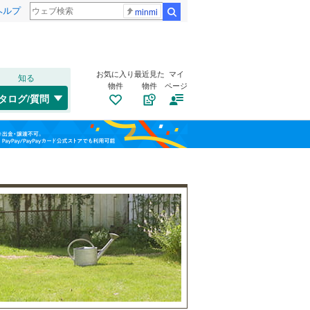
ヘルプ
minmi
検索
お気に入り
最近見た
マイ
知る
物件
物件
ページ
外房線
(
0
)
タログ/質問
成田線
(
0
)
稲毛区
(
6
)
福島
東金線
(
0
)
美浜区
(
0
)
栃木
群馬
山梨
総武線
(
0
)
船橋市
(
19
)
自転車置き場
（
0
）
松戸市
(
11
)
バイク置き場
（
0
）
成田市
(
0
)
小湊鐵道
(
0
)
防犯カメラ
（
0
）
旭市
(
0
)
つくばエクスプレス
(
0
)
和歌山
勝浦市
(
0
)
京成千葉線
(
0
)