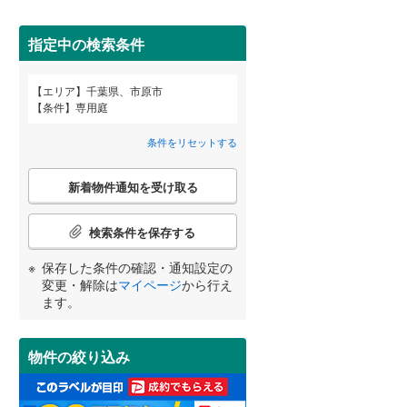
八千代市
(
3
)
北総鉄道北総線
(
0
)
鎌ケ谷市
東武野田線
(
(
1
0
)
)
指定中の検索条件
浦安市
(
6
)
エリア
千葉県、市原市
宮崎
鹿児島
沖縄
条件
専用庭
2階以上
（
0
）
八街市
(
0
)
条件をリセットする
富里市
(
0
)
最上階
（
0
）
こ
香取市
(
0
)
新着物件通知を受け取る
の
する
る
条件をリセットする
条件をリセットする
条件をリセットする
条件をリセットする
条件をリセットする
条件をリセットする
検
大網白里市
(
0
)
索
検索条件を保存する
条
香取郡神崎町
制震構造
（
0
）
(
0
)
件
保存した条件の確認・通知設定の
で
山武郡九十九里町
低層マンション（4階建て以
(
0
)
変更・解除は
マイページ
から行え
通
ます。
下）
（
0
）
知
長生郡一宮町
(
0
)
を
受
長生郡白子町
(
0
)
物件の絞り込み
け
取
夷隅郡大多喜町
(
0
)
小学校まで1km以内
（
0
）
る