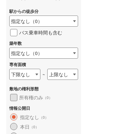
駅からの徒歩分
指定なし
（
0
）
バス乗車時間も含む
詳しく見る
築年数
指定なし
（
0
）
専有面積
下限なし
上限なし
~
敷地の権利形態
所有権のみ
（
0
）
情報公開日
指定なし
（
0
）
本日
（
0
）