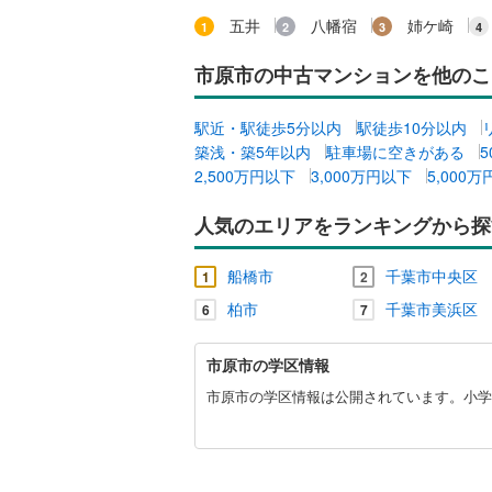
夷隅郡御
五井
八幡宿
姉ケ崎
共用施設
市原市の中古マンションを他のこ
コンシェ
駅近・駅徒歩5分以内
駅徒歩10分以内
設備
築浅・築5年以内
駐車場に空きがある
床暖房
（
2,500万円以下
3,000万円以下
5,000
人気のエリアをランキングから探
間取り、居室
船橋市
千葉市中央区
1
2
バリアフ
柏市
千葉市美浜区
6
7
市
LD
市原市の学区情報
原
市
市原市の学区情報は公開されています。小学校
リビング
に
（
0
）
関
す
る
キッチン