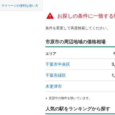
中国
鳥取
市原市
(
0
京成千原
マイページの便利な使い方
ペット可
我孫子市
山万ユー
お探しの条件に一致する
四国
徳島
配置、向き、
東葉高速
君津市
(
0
条件を変更して再度検索してください。
九州・沖縄
福岡
角住戸
（
四街道市
市原市の周辺地域の価格相場
印西市
(
2
階下に住
南房総市
0
0
0
0
0
0
エリア
該当物件
該当物件
該当物件
該当物件
該当物件
該当物件
件
件
件
件
件
件
構造・規模・
山武市
(
0
千葉市中央区
3
印旛郡酒
耐震構造
千葉市緑区
1
香取郡多
大規模（
木更津市
（
0
）
山武郡芝
賃貸中の物件を除いています。
立地
長生郡睦
人気の駅をランキングから探す
長生郡長
最寄りの