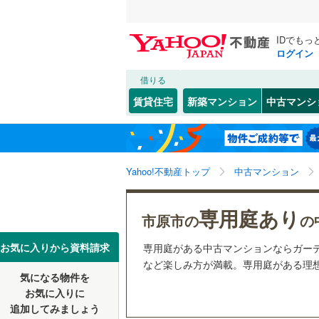
IDでもっ
ログイン
借りる
北海道
JR
北海道
常磐線
(
0
)
こだわり条件
リフォーム、
賃貸住宅
新築マンション
中古マンシ
内房線
(
0
)
リノベー
千葉市
中央区
(
7
東北
青森
（
0
）
鹿島線
(
0
)
若葉区
(
3
関東
東京
武蔵野線
(
Yahoo!不動産トップ
中古マンション
共用設備
千葉県のそのほ
銚子市
(
0
宅配ボッ
信越・北陸
かの地域
新潟
地下鉄
東京メト
専用庭あり
館山市
(
0
市原市の
の
トランク
野田市
(
1
東海
愛知
私鉄・その他
いすみ鉄
お気に入りから資料請求
専用庭がある中古マンションならガー
駐車場空
など楽しみ方が満載。専用庭がある理想
佐倉市
(
2
千葉都市
気になる物件を
（
0
）
近畿
大阪
お気に入りに
習志野市
京成成田
追加してみましょう
管理・管理規