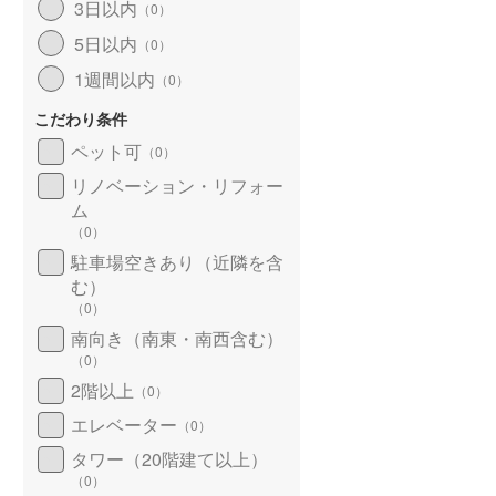
3日以内
（
0
）
5日以内
（
0
）
1週間以内
（
0
）
こだわり条件
ペット可
（
0
）
リノベーション・リフォー
ム
（
0
）
駐車場空きあり（近隣を含
む）
（
0
）
南向き（南東・南西含む）
（
0
）
2階以上
（
0
）
エレベーター
（
0
）
タワー（20階建て以上）
（
0
）