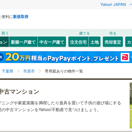
Yahoo! JAPAN
と便利に
新規取得
検索条件を保存しました
買う
建てる
売る
総武本線
(
0
)
リノベーション
ョン
新築一戸建て
中古一戸建て
注文住宅
土地
売却査定
カ
この検索条件の新着物件通知は、
マイページ
から設定できます。
京葉線
(
0
)
ション・リフォーム
築古・築30年以上
（
0
）
)
花見川区
(
1
)
岩手
宮城
秋田
山形
久留里線
(
0
)
)
緑区
(
2
)
千葉県、市原市、専用庭
神奈川
埼玉
千葉
茨城
0
)
常磐線（各駅停車）
(
0
)
千葉県
市原市
専用庭ありの物件一覧
)
市川市
(
6
)
クスあり
（
0
）
24時間ゴミ出し可
（
0
）
長野
富山
石川
福井
ロ東西線
(
0
)
都営新宿線
(
0
)
)
木更津市
(
1
)
中古マンション
検索条件を保存する
ルーム
（
0
）
エレベーター
（
0
）
閉じる
閉じる
お気に入りリストを見る
お気に入りリストを見る
閉じる
閉じる
)
茂原市
(
0
)
岐阜
静岡
三重
道
(
0
)
銚子電気鉄道
(
0
)
デニングや家庭菜園を満喫したり遊具を置いて子供の遊び場にする
きあり（近隣を含む）
オートロック
（
0
）
マイページ
の中古マンションをYahoo!不動産で見つけましょう。
)
東金市
(
0
)
モノレール
(
0
)
流鉄流山線
(
0
)
兵庫
京都
滋賀
奈良
(
6
)
柏市
(
9
)
高速鉄道アクセス線
(
0
)
京成本線
(
0
)
約