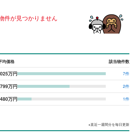
島根
岡山
広島
山口
)
流山市
(
6
)
線
(
0
)
京成松戸線
(
0
)
（
0
）
24時間有人管理
（
0
）
カリが丘線
(
0
)
(
0
)
鴨川市
芝山鉄道
(
0
(
)
0
)
物件が見つかりません
香川
愛媛
高知
保存した条件を見る
建ち方、日当たり
鉄道
(
0
)
ディズニーリゾートライン
(
0
)
)
富津市
(
0
)
佐賀
長崎
熊本
大分
0
）
南向き（南東・南西含む）
(
3
)
袖ケ浦市
(
0
)
（
0
）
)
白井市
(
2
)
戸なし
（
0
）
メゾネット
（
0
）
(
0
)
匝瑳市
(
0
)
平均価格
該当物件数
この条件で検索する
この条件で検索する
この条件で検索する
この条件で検索する
この条件で検索する
この条件で検索する
市区町村以下を選択
市区町村を選択す
駅を選択する
施工・品質・工法関連
)
いすみ市
(
0
)
,025万円
7件
々井町
（
0
）
(
0
)
印旛郡栄町
免震構造
（
(
0
0
）
)
,799万円
2件
古町
総戸数200以上）
(
0
)
香取郡東庄町
タワー（20階建て以上）
(
0
)
（
0
）
480万円
1件
山町
(
0
)
山武郡横芝光町
(
0
)
沢町
(
0
)
長生郡長生村
(
0
)
※直近一週間分を毎日更新
柄町
(
0
)
長生郡長南町
(
0
)
駅が始発駅
（
0
）
海まで2km以内
（
0
）