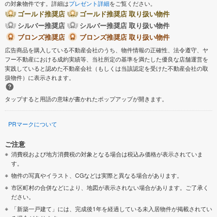
の対象物件です。詳細は
プレゼント詳細
をご覧ください。
ゴールド推奨店
ゴールド推奨店 取り扱い物件
シルバー推奨店
シルバー推奨店 取り扱い物件
ブロンズ推奨店
ブロンズ推奨店 取り扱い物件
広告商品を購入している不動産会社のうち、物件情報の正確性、法令遵守、ヤ
フー不動産における成約実績等、当社所定の基準を満たした優良な店舗運営を
実践していると認めた不動産会社（もしくは当該認定を受けた不動産会社の取
扱物件）に表示されます。
タップすると用語の意味が書かれたポップアップが開きます。
PRマークについて
ご注意
消費税および地方消費税の対象となる場合は税込み価格が表示されていま
す。
物件の写真やイラスト、CGなどは実際と異なる場合があります。
市区町村の合併などにより、地図が表示されない場合があります。ご了承く
ださい。
「新築一戸建て」には、完成後1年を経過している未入居物件が掲載されてい