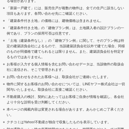
る場合があります。
「新築一戸建て」には、販売住戸が複数の物件は、全ての住戸に該当しない
項目もあります。各問い合わせ先にご確認ください。
「建築条件付き土地」の価格には、建物価格は含まれません。
「建築条件付き土地」の「建物プラン例」は、土地購入者の設計プランの一
例であり、プランの採用可否は任意です。
「土地（建築条件なし）」の「建物プラン例」に関して、そのプラン例は特
定の建築請負会社によるもので、 当該建築請負会社以外で建てた場合、同様
のものが同価格で建てられるとは限りません。また、建築請負会社を特定す
るものではありません。
お客様が入力する個人情報を含むお問い合わせデータは、当該物件の取扱会
社に送信され、そこで管理されます。
お問い合わせをされたお客様へは、取扱会社がご連絡いたします。
物件に関するお客様のお問い合わせについては、LINEヤフー株式会社は一切
関与いたしません。取扱会社に直接ご確認ください。
不動産購入の検討、契約にあたってはお客様ご自身が情報を確認し、各会社
より十分な説明を受け判断してください。
本ページの掲載内容は変更される場合があります。あらかじめご了承くださ
い。
クチコミはYahoo!不動産が独自で収集したものを表示しています。
朝の通勤ラッシュ時の所要時間ではありません。時間帯などによっては実際