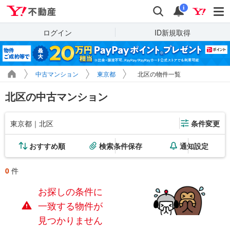
Yahoo!不動産
検索
通知
i
ログイン
ID新規取得
中古マンション
東京都
北区の物件一覧
北区の中古マンション
東京都｜北区
条件変更
おすすめ順
検索条件保存
通知設定
0
件
お探しの条件に
一致する物件が
見つかりません