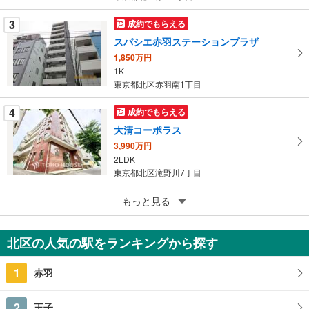
ペ
ー
3
成約でもらえる
ジ
スパシエ赤羽ステーションプラザ
に
1,850万円
保
1K
存
東京都北区赤羽南1丁目
す
る
4
成約でもらえる
大清コーポラス
3,990万円
2LDK
東京都北区滝野川7丁目
5
もっと見る
成約でもらえる
日神パレス東十条
1,920万円
北区の人気の駅をランキングから探す
1K
東京都北区東十条1丁目
1
赤羽
2
王子