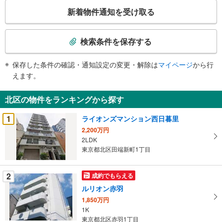
こ
新着物件通知を受け取る
の
検
索
検索条件を保存する
条
件
保存した条件の確認・通知設定の変更・解除は
マイページ
から行
で
えます。
通
知
北区の物件をランキングから探す
を
受
1
ライオンズマンション西日暮里
け
2,200万円
取
2LDK
る
東京都北区田端新町1丁目
・
条
2
成約でもらえる
件
ルリオン赤羽
を
1,850万円
マ
1K
イ
東京都北区赤羽1丁目