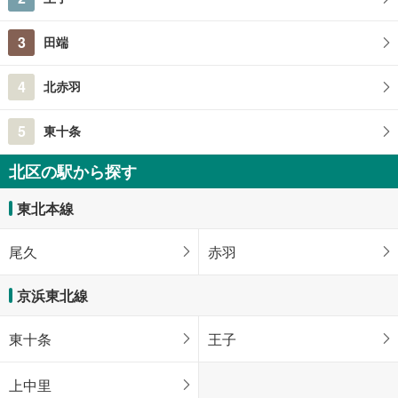
3
田端
4
北赤羽
5
東十条
北区の駅から探す
東北本線
尾久
赤羽
京浜東北線
東十条
王子
上中里