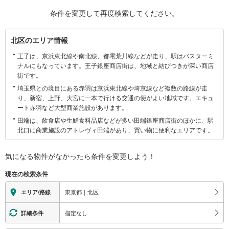
条件を変更して再度検索してください。
北
北区のエリア情報
区
王子は、京浜東北線や南北線、都電荒川線などが走り、駅はバスターミ
に
ナルにもなっています。王子銀座商店街は、地域と結びつきが深い商店
関
街です。
す
埼玉県との境目にある赤羽は京浜東北線や埼京線など複数の路線が走
る
り、新宿、上野、大宮に一本で行ける交通の便がよい地域です。エキュ
情
ート赤羽など大型商業施設があります。
報
田端は、飲食店や生鮮食料品店などが多い田端銀座商店街のほかに、駅
北口に商業施設のアトレヴィ田端があり、買い物に便利なエリアです。
気になる物件がなかったら
条件を変更しよう！
現在の検索条件
東京都｜北区
エリア/路線
指定なし
詳細条件