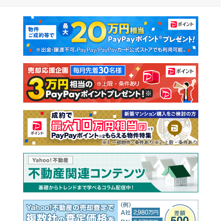
マンションカタログ
教えて！住まいの先生
新築マンション
中古マンション
新築一戸建て
中古一戸建て
注文住宅
土地
売却査定