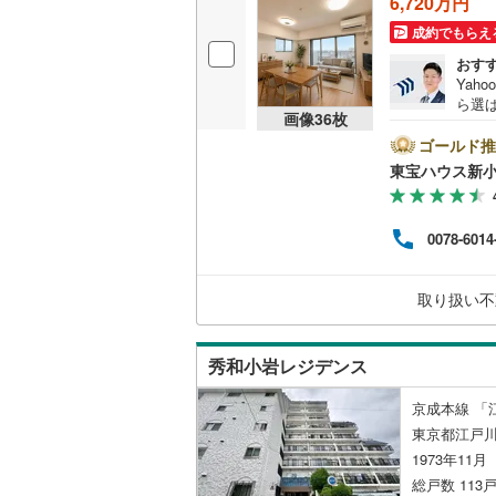
6,720万円
成約でもらえ
独立型キ
おす
Yah
浴室
ら選
画像
36
枚
ートし
浴室乾燥
スム
ゴールド推
くだ
東宝ハウス新小
ロー
バルコニー、
利と
用ソ
ルーフバ
0078-6014
プロ
ません
ーン対
収納
取り扱い不
です！
ウォーク
（
2
）
秀和小岩レジデンス
京成本線 「
販売、価格、
東京都江戸川
1973年11
即入居可
総戸数 113戸