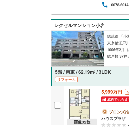
0078-6014
レクセルマンション小岩
総武線 「小岩
東京都江戸川
1996年2月
総戸数 37戸 
5階 / 南東 / 62.19m
/ 3LDK
2
リフォーム
5,999万円
成約でもらえ
ブロンズ推
ハウスプラザ
画像
32
枚