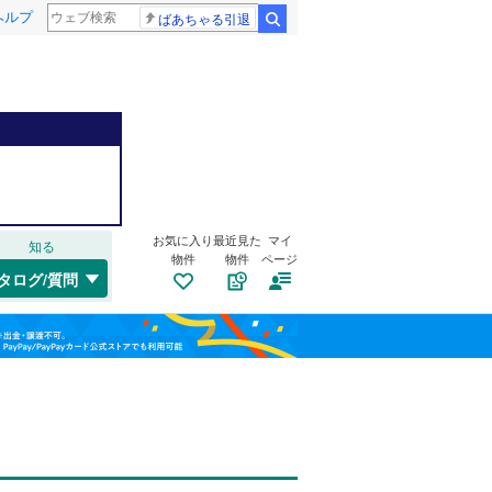
ヘルプ
ばあちゃる引退
検索
高崎線
(
0
)
総武本線
(
0
)
港区
江戸川
(
801
(
2
)
)
福島
渋谷区
小松川
(
(
492
6
)
)
お気に入り
最近見た
マイ
知る
山手線
(
0
)
栃木
群馬
山梨
物件
物件
ページ
板橋区
中央
(
8
(
)
469
)
タログ/質問
横浜線
(
0
)
江東区
西小岩
自転車置き場
(
(
432
15
)
)
（
6
）
青梅線
(
0
)
葛飾区
東葛西
バイク置き場
(
(
213
10
)
)
（
3
）
京浜東北線
(
0
)
杉並区
東瑞江
防犯カメラ
(
(
378
1
)
（
)
5
）
総武線
(
6
)
和歌山
目黒区
松江
(
13
(
302
)
)
山形新幹線
(
0
)
南小岩
(
8
)
東海道新幹線
(
0
)