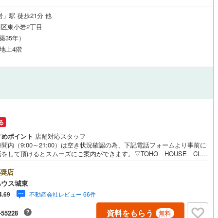
」駅 徒歩21分 他
区東小岩2丁目
（築35年）
 地上4階
る
すめポイント
店舗対応スタッフ
間内（9:00～21:00）は空き状況確認の為、下記電話フォームより事前に
をして頂けるとスムーズにご案内ができます。▽TOHO HOUSE CLU
現時点の未来カレンダーの作成▽ご購入後もお客様の人生のパートナーとし
しの「安心」を守り続けます。【Yahoo！ 不動産キャンペーン対象店
奨店
店で物件を成約するとPayPayボーナスライトがもらえる「Yahoo！ 不動
ハウス城東
物件ご成約キャンペーン」の対象になります。「資料をもらう」「見学予約
不動産会社レビュー 66件
4.69
」ボタンからお問い合わせください。※必ずYahoo！ JAPAN IDでログイ
ください。※PayPayボーナスライトは出金と譲渡はできません。ご案
資料をもらう
-55228
無料
詳細な資料のご請求はお気軽にどうぞ♪お電話でのお問い合わせも常時受け