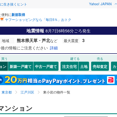
Yahoo! JAPAN
クに生き抜くヒント
と便利に
新規取得
ヤフーショッピングなら「毎日5％」おトク
検索条件を保存しました
地震情報
8月7日6時56分ごろ発生
0
)
常磐線
(
0
)
リノベーション
熊本県天草・芦北
3
地域
など
最大震度
この検索条件の新着物件通知は、
マイページ
から設定できます。
ライン（宇都宮～逗子）
湘南新宿ライン（前橋～小田原）
ション・リフォーム
築古・築30年以上
（
4
）
(
)
158
)
中央区
宇喜田町
(
551
(
1
)
)
今後の情報にご注意ください
岩手
宮城
詳細
秋田
山形
(
0
)
12
)
)
文京区
北小岩
(
(
328
10
)
)
買う
東海道本線
建てる
(
0
)
売る
東京都、江戸川区、東小岩
神奈川
埼玉
千葉
茨城
40
)
北区
篠崎町
(
258
(
3
)
)
ョン
新築一戸建て
中古一戸建て
注文住宅
土地
売却査定
カ
武蔵野線
(
0
)
クスあり
25
9
)
)
（
3
）
墨田区
西葛西
24時間ゴミ出し可
(
(
220
17
)
)
（
1
）
長野
富山
石川
福井
0
)
中央本線（JR東日本）
(
0
)
検索条件を保存する
ルーム
59
)
)
（
2
）
足立区
春江町
エレベーター
(
(
406
4
)
)
（
5
）
0
)
八高線
(
0
)
閉じる
閉じる
お気に入りリストを見る
お気に入りリストを見る
閉じる
閉じる
岐阜
静岡
三重
東京都
江戸川区
東小岩の物件一覧
きあり（近隣を含む）
(
)
204
)
中野区
東小松川
オートロック
(
311
(
3
)
)
（
3
）
マイページ
各駅停車）
(
0
)
埼京線
(
0
)
兵庫
京都
滋賀
奈良
53
)
品川区
船堀
(
10
(
386
)
)
マンション
線
(
0
)
上越新幹線
(
0
)
約
96
)
世田谷区
南葛西
(
16
(
551
)
)
線
(
0
)
北陸新幹線
(
0
)