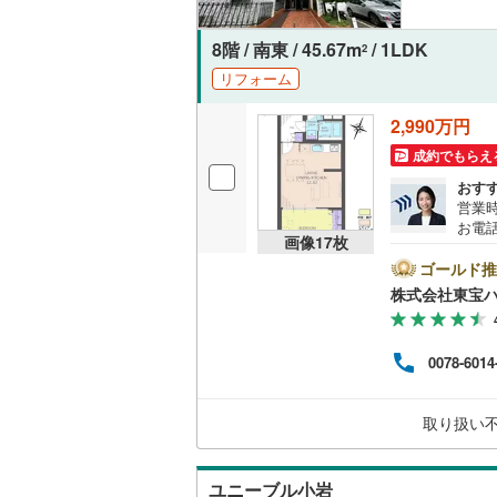
オンライン対
8階 / 南東 / 45.67m
/ 1LDK
2
オンライ
リフォーム
2,990万円
オンライ
成約でもらえ
おす
営業時
お電話
画像
17
枚
B▽
て暮ら
ゴールド推
舗】当
株式会社東宝
産 
をする
ンして
0078-6014
内・
付け
問い
取り扱い
ユニーブル小岩