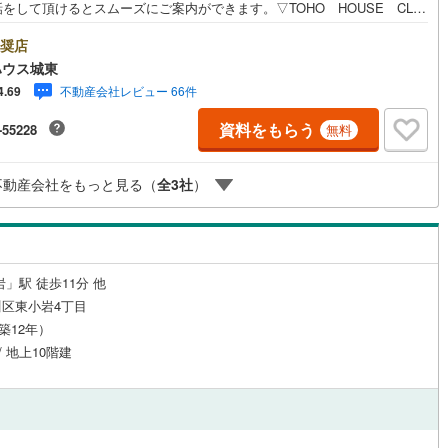
をして頂けるとスムーズにご案内ができます。▽TOHO HOUSE CLU
(
0
)
三宅島三宅村
(
0
)
現時点の未来カレンダーの作成▽ご購入後もお客様の人生のパートナーとし
原線
(
0
)
京王井の頭線
(
0
)
しの「安心」を守り続けます。【Yahoo！ 不動産キャンペーン対象店
奨店
丈町
(
0
)
青ヶ島村
(
0
)
店で物件を成約するとPayPayボーナスライトがもらえる「Yahoo！ 不動
摩線
(
0
)
東急東横線
(
0
)
ハウス城東
ルジュサービス
（
0
）
キッズルーム
（
0
）
物件ご成約キャンペーン」の対象になります。「資料をもらう」「見学予約
不動産会社レビュー 66件
4.69
」ボタンからお問い合わせください。※必ずYahoo！ JAPAN IDでログイ
町線
(
0
)
東急田園都市線
(
0
)
ください。※PayPayボーナスライトは出金と譲渡はできません。ご案
資料をもらう
-55228
無料
詳細な資料のご請求はお気軽にどうぞ♪お電話でのお問い合わせも常時受け
谷線
(
0
)
東急目黒線
(
0
)
ております！■頭金0円からのご購入可能です■（諸費用もOK）お気軽にお
0
）
オール電化
（
0
）
合わせください。
線
(
0
)
都電荒川線
(
0
)
不動産会社をもっと見る（
全
3
社
）
め
(
0
)
都営日暮里・舎人ライナー
(
0
)
全体
レール
(
0
)
埼玉高速鉄道
(
0
)
リー住宅
（
0
）
」駅 徒歩11分 他
区東小岩4丁目
（築12年）
/ 地上10階建
ダイニング15畳以上