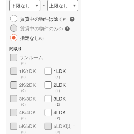
下限なし
上限なし
~
賃貸中の物件は除く
(
6
)
賃貸中の物件のみ
(
0
)
指定なし
(
6
)
間取り
ワンルーム
ワイドバルコニー
（
2
）
（
0
）
1K/1DK
1LDK
（
0
）
（
1
）
2K/2DK
2LDK
（
0
）
（
1
）
3K/3DK
3LDK
（
0
）
（
2
）
4K/4DK
4LDK
（
0
）
（
2
）
5K/5DK
5LDK以上
（
0
）
（
0
）