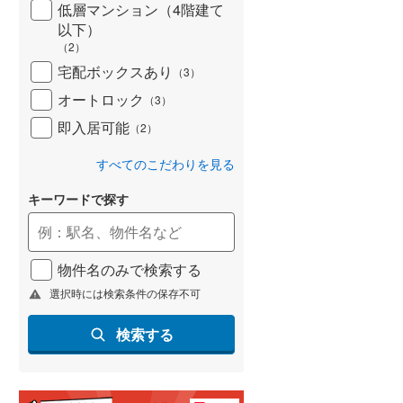
低層マンション（4階建て
以下）
（
2
）
宅配ボックスあり
（
3
）
オートロック
（
3
）
即入居可能
（
2
）
すべてのこだわりを見る
キーワードで探す
物件名のみで検索する
選択時には検索条件の保存不可
検索する