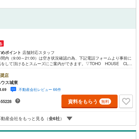
応
ン内見(相談)可
（
6
）
IT重説可
（
4
）
ン対応とは？
る
すめポイント
店舗対応スタッフ
間内（9:00～21:00）は空き状況確認の為、下記電話フォームより事前に
をして頂けるとスムーズにご案内ができます。▽TOHO HOUSE CLU
現時点の未来カレンダーの作成▽ご購入後もお客様の人生のパートナーとし
しの「安心」を守り続けます。【Yahoo！ 不動産キャンペーン対象店
奨店
店で物件を成約するとPayPayボーナスライトがもらえる「Yahoo！ 不動
ハウス城東
物件ご成約キャンペーン」の対象になります。「資料をもらう」「見学予約
不動産会社レビュー 66件
4.69
」ボタンからお問い合わせください。※必ずYahoo！ JAPAN IDでログイ
ください。※PayPayボーナスライトは出金と譲渡はできません。ご案
資料をもらう
-55228
無料
詳細な資料のご請求はお気軽にどうぞ♪お電話でのお問い合わせも常時受け
ております！■頭金0円からのご購入可能です■（諸費用もOK）お気軽にお
合わせください。
不動産会社をもっと見る（
全
6
社
）