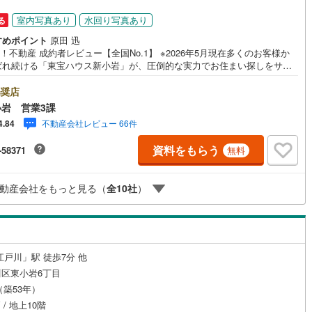
室内写真あり
水回り写真あり
る
ッチン
（
0
）
対面キッチン
（
3
）
すめポイント
原田 迅
oo！不動産 成約者レビュー【全国No.1】 ※2026年5月現在多くのお客様か
ばれ続ける「東宝ハウス新小岩」が、圧倒的な実力でお住まい探しをサポ
ます！■本日見学OK■営業時間内（9:00～20:00）はお電話でのご連絡が
機あり
（
5
）
浴室に窓あり
（
0
）
ーズです。ご自宅への送迎・最寄駅でのお待ち合わせ等、お気軽にご相談
奨店
さい。 選ばれる3つの「圧倒的メリット」 （1）【業界最低水準の提携住宅
岩 営業3課
ン】「他社で断られた」「借入がある」方も独自審査で多数承認！優遇金
庭
不動産会社レビュー 66件
4.84
各種手数料0円でお得に。（2）【未来カレンダーで資金の不安ゼロへ】専
フトで将来の家計を無料シミュレーション。「月々いくらなら安心か」を
ルコニー
（
1
）
専用庭
（
0
）
資料をもらう
-58371
無料
が明確にします。（3）【ご購入後の生涯サポート】売って終わりではあり
。専属FPがお引渡し後も一生涯お守りします。 Yahoo！不動産キャンペ
象店舗 当店でのご成約でPayPayボーナスがもらえるキャンペーン対象
動産会社をもっと見る（
全
10
社
）
※必ずYahoo！ JAPAN IDでログインの上お問い合わせください。
インクローゼット
江戸川」駅 徒歩7分 他
契約、入居関連など
区東小岩6丁目
月（築53年）
能
（
2
）
 / 地上10階