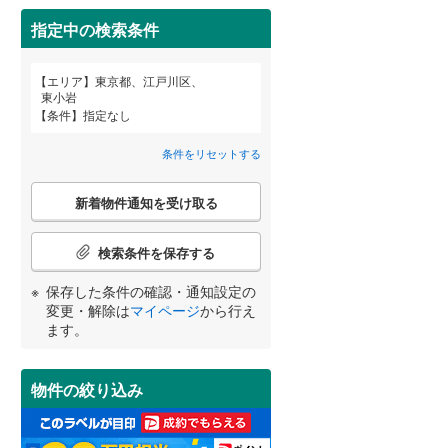
指定中の検索条件
上一色
(
1
)
武蔵野市
(
68
)
東京メトロ丸ノ内方南支線
(
0
)
谷河内
(
1
)
エリア
東京都、江戸川区、
府中市
(
92
)
東京メトロ千代田線
(
0
)
東小岩
宮崎
鹿児島
沖縄
条件
指定なし
2階以上
（
6
）
町田市
(
78
)
東京メトロ南北線
(
0
)
条件をリセットする
日野市
(
39
)
都営三田線
(
0
)
最上階
（
1
）
こ
国立市
(
23
)
新着物件通知を受け取る
の
する
る
条件をリセットする
条件をリセットする
条件をリセットする
条件をリセットする
条件をリセットする
条件をリセットする
検
東大和市
(
15
)
索
京成押上線
(
0
)
検索条件を保存する
条
武蔵村山市
制震構造
（
(
0
5
）
)
件
東武伊勢崎線
(
0
)
保存した条件の確認・通知設定の
で
変更・解除は
マイページ
から行え
羽村市
低層マンション（4階建て以
(
22
)
通
西武池袋線
(
0
)
ます。
下）
（
2
）
知
西多摩郡瑞穂町
(
0
)
を
西武国分寺線
(
0
)
受
物件の絞り込み
西多摩郡奥多摩町
(
0
)
け
西武拝島線
(
0
)
取
新島村
(
0
)
小学校まで1km以内
（
4
）
る
京王高尾線
(
0
)