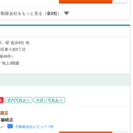
ております！■頭金0円からのご購入可能です■（諸費用もOK）お気軽にお
合わせください。
不動産会社をもっと見る（
全
2
社
）
岩」駅 徒歩8分 他
区東小岩5丁目
（築46年）
/ 地上3階建
室内写真あり
水回り写真あり
る
奨店
 篠崎店
不動産会社レビュー 1件
-.--