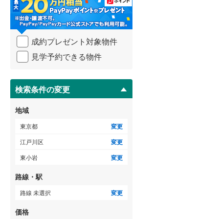
・
御蔵島村
(
0
)
小田急小田原線
(
0
)
条
件
小笠原村
(
0
)
東急多摩川線
(
0
)
を
ゲストルーム
（
0
）
成約プレゼント対象物件
マ
東急池上線
(
0
)
イ
見学予約できる物件
ペ
京急本線
(
0
)
ー
ＴＶモニタ付インターホン
ジ
東京モノレール
(
0
)
に
検索条件の変更
（
5
）
保
東京臨海高速鉄道りんかい線
(
0
)
存
地域
す
る
東京都
変更
江戸川区
変更
東小岩
変更
路線・駅
路線 未選択
変更
価格