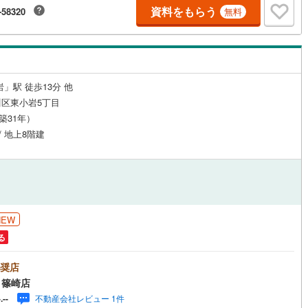
資料をもらう
-58320
無料
」駅 徒歩13分 他
区東小岩5丁目
（築31年）
/ 地上8階建
NEW
る
奨店
 篠崎店
不動産会社レビュー 1件
-.--