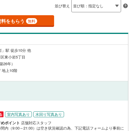
島根
岡山
広島
山口
並び替え
0
)
臨海町
(
1
)
（
2
）
24時間有人管理
（
1
）
(
299
)
立川市
(
77
)
ロ銀座線
(
0
)
東京メトロ丸ノ内線
(
0
)
香川
愛媛
高知
)
上篠崎
(
1
)
資料をもらう
無料
保存した条件を見る
建ち方、日当たり
2
)
青梅市
(
50
)
ロ日比谷線
(
0
)
東京メトロ東西線
(
0
)
佐賀
長崎
熊本
大分
2
）
南向き（南東・南西含む）
3
)
調布市
(
68
)
ロ有楽町線
(
0
)
東京メトロ半蔵門線
(
0
)
（
5
）
(
44
)
小平市
(
34
)
ロ副都心線
(
0
)
都営浅草線
(
0
)
」駅 徒歩10分 他
戸なし
（
0
）
メゾネット
（
0
）
区東小岩5丁目
(
43
)
国分寺市
(
33
)
線
(
2
)
都営大江戸線
(
0
)
この条件で検索する
この条件で検索する
この条件で検索する
この条件で検索する
この条件で検索する
この条件で検索する
市区町村以下を選択
市区町村を選択す
駅を選択する
（築26年）
施工・品質・工法関連
8
)
狛江市
(
7
)
/ 地上10階
クスプレス
(
0
)
京成本線
(
6
)
4
（
)
3
）
東久留米市
免震構造
（
(
0
15
）
)
線
(
0
)
北総鉄道北総線
(
0
)
総戸数200以上）
4
)
稲城市
タワー（20階建て以上）
(
26
)
（
0
）
線
(
0
)
東武東上線
(
0
)
市
(
2
)
西東京市
(
72
)
町線
(
0
)
西武新宿線
(
0
)
日の出町
(
0
)
西多摩郡檜原村
(
0
)
室内写真あり
水回り写真あり
る
湖線
(
0
)
西武多摩川線
(
0
)
すめポイント
店舗対応スタッフ
)
利島村
(
0
)
駅が始発駅
（
0
）
海まで2km以内
（
0
）
間内（9:00～21:00）は空き状況確認の為、下記電話フォームより事前に
線
(
0
)
京王線
(
0
)