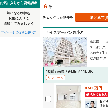
中国
鳥取
お気に入りから資料請求
6
件
清新町
(
1
ペット可
東京23区以外
八王子市
地下鉄
東京メト
気になる物件を
四国
徳島
本一色
(
3
まとめて
チェックした物件を
お気に入りに
配置、向き、
三鷹市
(
7
東京メト
追加してみましょう
九州・沖縄
福岡
角住戸
（
昭島市
(
2
東京メト
ナイスアーバン東小岩
マイページの便利な使い方
小金井市
東京メト
総武線 「小岩
階下に住
東京都江戸川
東村山市
都営新宿
0
0
0
0
0
0
2001年1月
該当物件
該当物件
該当物件
該当物件
該当物件
該当物件
件
件
件
件
件
件
構造・規模・
福生市
(
2
総戸数 20戸 
私鉄・その他
つくばエ
清瀬市
耐震構造
(
1
京成金町
10階 / 南東 / 94.8m
/ 4LDK
2
多摩市
大規模（
(
8
リフォーム
東武亀戸
（
0
）
あきる野
8,580万円
西武有楽
立地
西多摩郡
成約でもらえ
西武多摩
おす
大島町
(
0
最寄りの
営業時
西武山口