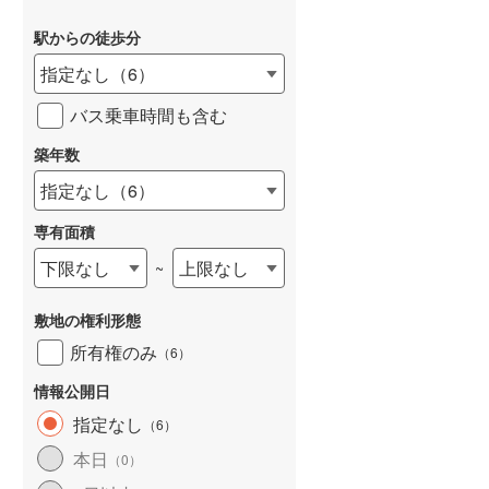
駅からの徒歩分
指定なし
（
6
）
バス乗車時間も含む
詳しく見る
築年数
指定なし
（
6
）
専有面積
下限なし
上限なし
~
敷地の権利形態
所有権のみ
（
6
）
情報公開日
指定なし
（
6
）
本日
（
0
）