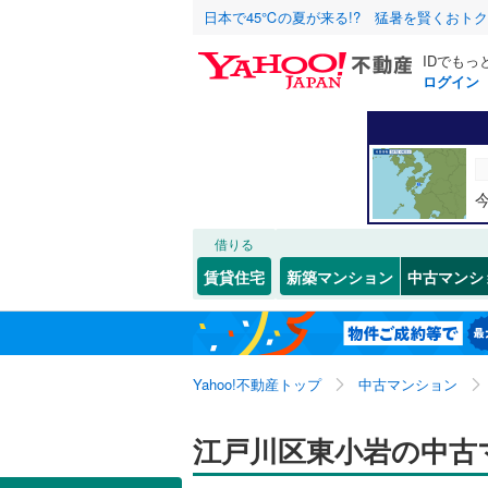
日本で45℃の夏が来る!? 猛暑を賢くおト
IDでもっ
ログイン
北海道
JR
北海道
東北本線
(
こだわり条件
リフォーム、
湘南新宿
リノベー
東京23区
千代田区
一之江
(
5
東北
青森
(
0
)
（
4
）
新宿区
北葛西
(
(
7
4
借りる
京葉線
(
0
)
関東
東京
共用設備
豊島区
鹿骨
(
2
(
)
4
賃貸住宅
新築マンション
中古マンシ
南武線
(
0
)
台東区
中葛西
宅配ボッ
(
(
3
1
信越・北陸
新潟
横須賀線
(
荒川区
西瑞江
トランク
(
(
1
2
五日市線
(
東海
愛知
Yahoo!不動産トップ
中古マンション
江戸川区
東小岩
駐車場空
(
6
常磐線（
（
5
）
近畿
大阪
練馬区
平井
(
20
(
3
)
江戸川区東小岩の中古
東北新幹
管理・管理規
大田区
松島
(
2
(
)
3
秋田新幹