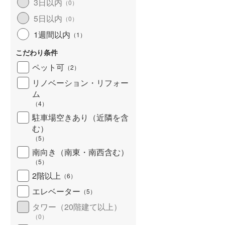
3日以内
（
0
）
5日以内
（
0
）
1週間以内
（
1
）
こだわり条件
ペット可
（
2
）
リノベーション・リフォー
ム
（
4
）
駐車場空きあり（近隣を含
む）
（
5
）
南向き（南東・南西含む）
（
5
）
2階以上
（
6
）
エレベーター
（
5
）
タワー（20階建て以上）
（
0
）