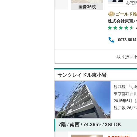
お電話
神津島村
画像
36
枚
B▽
京王相模
共用施設
て暮ら
ゴールド推
八丈島八
舗】当
小田急多
株式会社東宝
コンシェ
産 
をする
東急大井
ンして
設備
0078-6014
内・
東急世田
付け
床暖房
（
問い
京急空港
取り扱い
ゆりかも
間取り、居室
サンクレイドル東小岩
多摩モノ
バリアフ
総武線 「小岩
東京都江戸川
LD
2015年6月
総戸数 26戸 
リビング
（
2
）
7階 / 南西 / 74.36m
/ 3SLDK
2
キッチン