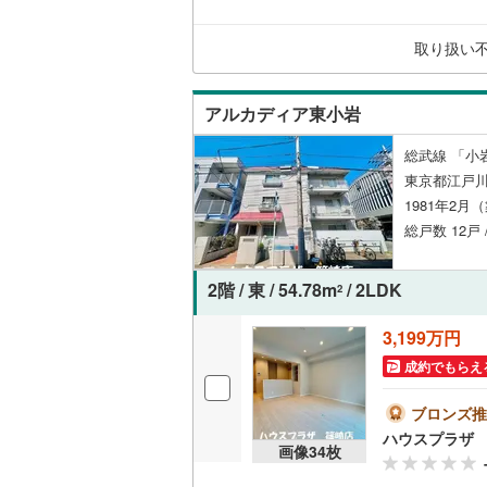
付け
問い
取り扱い
アルカディア東小岩
総武線 「小
東京都江戸川
1981年2月
総戸数 12戸 
2階 / 東 / 54.78m
/ 2LDK
2
3,199万円
成約でもらえ
ブロンズ推
ハウスプラザ
画像
34
枚