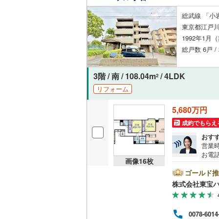
総武線 「小岩
東京都江戸川
1992年1月
総戸数 6戸 /
3階 / 南 / 108.04m
/ 4LDK
2
リフォーム
5,680万円
成約でもらえ
おす
営業時
お電話
画像
16
枚
B▽
て暮ら
ゴールド推
舗】当
株式会社東宝
産 
をする
ンして
0078-6014
内・