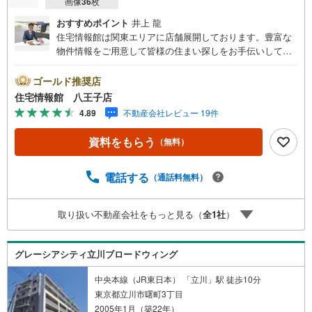
画像
36
枚
おすすめポイント
井上 龍
住宅情報館は関東エリアに店舗展開しております。豊富な
物件情報をご用意して皆様の住まい探しをお手伝いしてお
ります。まずは最寄りの住宅情報館にお気軽にご相談くだ
さい。住宅ローン相談会も同時開催中無理のない住宅ロー
ゴールド推奨店
ンの試算やご購入の際にかかる諸費用の概算も行っており
住宅情報館 八王子店
ます。しっかりとした資金計画のアドバイスをさせて頂き
4.89
不動産会社レビュー 19件
ますので、お気軽にご相談ください。
資料をもらう
（無料）
電話する
（通話料無料）
取り扱い不動産会社をもっと見る（
全
1
社
）
グレーシアシティ立川ブロードウィング
中央本線（JR東日本） 「立川」駅 徒歩10分
東京都立川市曙町3丁目
2005年1月（築22年）