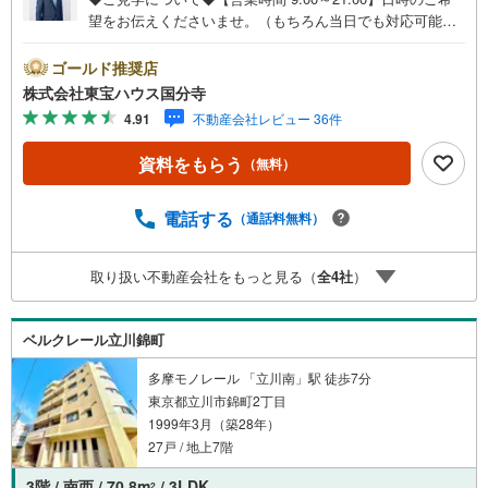
望をお伝えくださいませ。（もちろん当日でも対応可能で
す）人気物件は特にお問い合わせが集中するため、お早め
のご連絡をおすすめいたします。「室内・現地を見学す
ゴールド推奨店
る」ボタンよりご予約いただくと、スムーズにご案内可能
株式会社東宝ハウス国分寺
です。事前に鍵の手配や内覧準備が必要な場合がございま
4.91
不動産会社レビュー 36件
すのでご了承ください。◆TOHO HOUSE CLUB◆弊社で売
買いただいたお客様はTOHO HOUSE CLUBにご加入いただ
資料をもらう
（無料）
けます。10～20、30年後のリフォーム、保険やローンの見
直し、相続や資産運用など、将来にわたってのサポートを
ご提供いたします。◆FPによるライフサポート◆専属ファ
電話する
（通話料無料）
イナンシャルプランナーが住宅ローン・保険・税金・資産
運用・相続など幅広くアドバイスいたします。ご契約前後
取り扱い不動産会社をもっと見る（
全
4
社
）
を問わず、安心してご利用いただけます。◆安心の環境◆
無料駐車場、キッズスペースを完備し、ご家族でのご来店
も安心です。の体制で皆様の住まい探しをサポートいたし
ベルクレール立川錦町
ます。
多摩モノレール 「立川南」駅 徒歩7分
東京都立川市錦町2丁目
1999年3月（築28年）
27戸 / 地上7階
3階 / 南西 / 70.8m
/ 3LDK
2