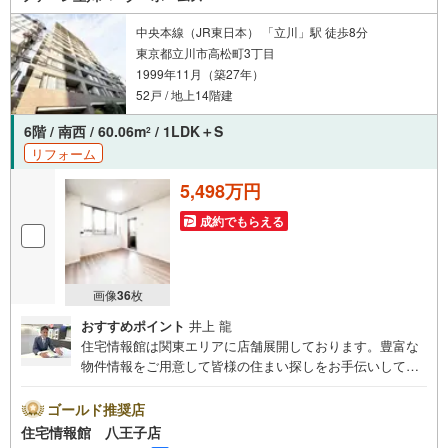
中央本線（JR東日本） 「立川」駅 徒歩8分
東京都立川市高松町3丁目
1999年11月（築27年）
52戸 / 地上14階建
6階 / 南西 / 60.06m
/ 1LDK＋S
2
リフォーム
5,498万円
成約でもらえる
画像
36
枚
おすすめポイント
井上 龍
住宅情報館は関東エリアに店舗展開しております。豊富な
物件情報をご用意して皆様の住まい探しをお手伝いしてお
ります。まずは最寄りの住宅情報館にお気軽にご相談くだ
さい。住宅ローン相談会も同時開催中無理のない住宅ロー
ゴールド推奨店
ンの試算やご購入の際にかかる諸費用の概算も行っており
住宅情報館 八王子店
ます。しっかりとした資金計画のアドバイスをさせて頂き