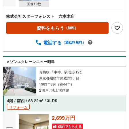
画像
10
枚
株式会社スターフォレスト 六本木店
資料をもらう
（無料）
電話する
（通話料無料）
メゾンエクレーレニュー昭島
青梅線 「中神」駅 徒歩12分
東京都昭島市武蔵野3丁目
1983年8月（築44年）
218戸 / 地上10階建
4階 / 南西 / 68.22m
/ 3LDK
2
リフォーム
2,699万円
成約でもらえる