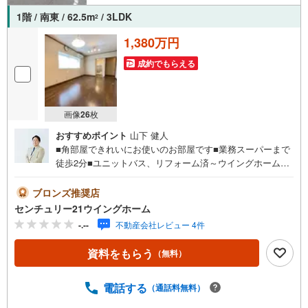
1階 / 南東 / 62.5m
/ 3LDK
2
1,380万円
成約でもらえる
画像
26
枚
おすすめポイント
山下 健人
■角部屋できれいにお使いのお部屋です■業務スーパーまで
徒歩2分■ユニットバス、リフォーム済～ウイングホームか
らのお知らせ～●住宅ローン無料相談随時受付中● 多数存
在する金融機関の住宅ローン商品の中からお客様に最適な
ブロンズ推奨店
住宅ローンをご提案させて頂きます。●FPによるライフプ
センチュリー21ウイングホーム
ラン無料相談● 我が家にはいくらまでの住宅ローンが的確
-.--
不動産会社レビュー 4件
なのかなど 住宅購入を機会にライフプランを見直しして
みてはいかがでしょうか。また、表示されている担当者と
資料をもらう
（無料）
は別の者がお伺いする場合もございますので、ご了承くだ
さいませ。ご納得いただける物件と巡り合えるようしっか
りとお手伝いさせて頂きます。お問合せを心よりお待ち申
電話する
（通話料無料）
し上げております。【営業時間 9:00-19:00】定休日:水上記