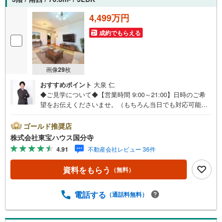
4,499万円
成約でもらえる
画像
29
枚
おすすめポイント
大泉 仁
◆ご見学について◆【営業時間 9:00～21:00】日時のご希
望をお伝えくださいませ。（もちろん当日でも対応可能で
す）人気物件は特にお問い合わせが集中するため、お早め
のご連絡をおすすめいたします。「室内・現地を見学す
ゴールド推奨店
る」ボタンよりご予約いただくと、スムーズにご案内可能
株式会社東宝ハウス国分寺
です。事前に鍵の手配や内覧準備が必要な場合がございま
4.91
不動産会社レビュー 36件
すのでご了承ください。◆TOHO HOUSE CLUB◆弊社で売
買いただいたお客様はTOHO HOUSE CLUBにご加入いただ
資料をもらう
（無料）
けます。10～20、30年後のリフォーム、保険やローンの見
直し、相続や資産運用など、将来にわたってのサポートを
ご提供いたします。◆FPによるライフサポート◆専属ファ
電話する
（通話料無料）
イナンシャルプランナーが住宅ローン・保険・税金・資産
運用・相続など幅広くアドバイスいたします。ご契約前後