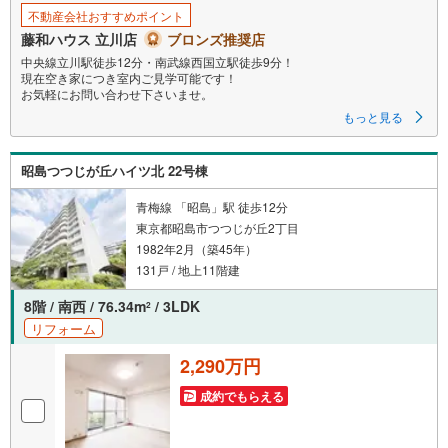
不動産会社おすすめポイント
藤和ハウス 立川店
ブロンズ推奨店
中央線立川駅徒歩12分・南武線西国立駅徒歩9分！
現在空き家につき室内ご見学可能です！
お気軽にお問い合わせ下さいませ。
もっと見る
昭島つつじが丘ハイツ北 22号棟
青梅線 「昭島」駅 徒歩12分
東京都昭島市つつじが丘2丁目
1982年2月（築45年）
131戸 / 地上11階建
8階 / 南西 / 76.34m
/ 3LDK
2
リフォーム
2,290万円
成約でもらえる