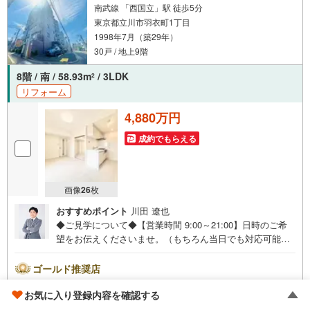
南武線 「西国立」駅 徒歩5分
東京都立川市羽衣町1丁目
1998年7月（築29年）
30戸 / 地上9階
8階 / 南 / 58.93m
/ 3LDK
2
リフォーム
4,880万円
成約でもらえる
画像
26
枚
おすすめポイント
川田 遼也
◆ご見学について◆【営業時間 9:00～21:00】日時のご希
望をお伝えくださいませ。（もちろん当日でも対応可能で
す）人気物件は特にお問い合わせが集中するため、お早め
のご連絡をおすすめいたします。「室内・現地を見学す
ゴールド推奨店
る」ボタンよりご予約いただくと、スムーズにご案内可能
株式会社東宝ハウス国分寺
です。事前に鍵の手配や内覧準備が必要な場合がございま
お気に入り登録内容を確認する
4.91
不動産会社レビュー 36件
すのでご了承ください。◆TOHO HOUSE CLUB◆弊社で売