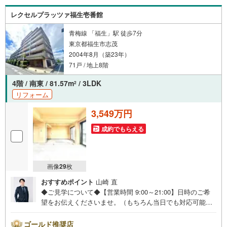
も安心です。の体制で皆様の住まい探しをサポートいたし
レクセルプラッツァ福生壱番館
ます。
青梅線 「福生」駅 徒歩7分
東京都福生市志茂
2004年8月（築23年）
71戸 / 地上8階
4階 / 南東 / 81.57m
/ 3LDK
2
リフォーム
3,549万円
成約でもらえる
画像
29
枚
おすすめポイント
山崎 直
◆ご見学について◆【営業時間 9:00～21:00】日時のご希
望をお伝えくださいませ。（もちろん当日でも対応可能で
す）人気物件は特にお問い合わせが集中するため、お早め
のご連絡をおすすめいたします。「室内・現地を見学す
ゴールド推奨店