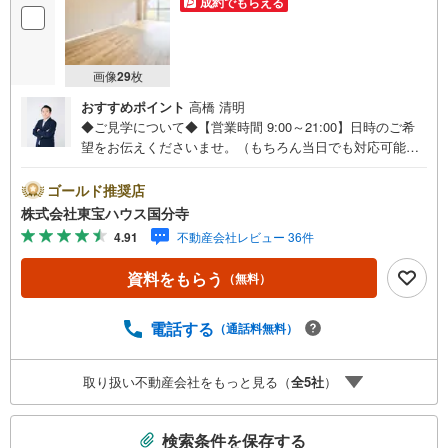
成約でもらえる
画像
29
枚
おすすめポイント
高橋 清明
◆ご見学について◆【営業時間 9:00～21:00】日時のご希
望をお伝えくださいませ。（もちろん当日でも対応可能で
す）人気物件は特にお問い合わせが集中するため、お早め
のご連絡をおすすめいたします。「室内・現地を見学す
ゴールド推奨店
る」ボタンよりご予約いただくと、スムーズにご案内可能
株式会社東宝ハウス国分寺
です。事前に鍵の手配や内覧準備が必要な場合がございま
4.91
不動産会社レビュー 36件
すのでご了承ください。◆TOHO HOUSE CLUB◆弊社で売
買いただいたお客様はTOHO HOUSE CLUBにご加入いただ
資料をもらう
（無料）
けます。10～20、30年後のリフォーム、保険やローンの見
直し、相続や資産運用など、将来にわたってのサポートを
ご提供いたします。◆FPによるライフサポート◆専属ファ
電話する
（通話料無料）
イナンシャルプランナーが住宅ローン・保険・税金・資産
運用・相続など幅広くアドバイスいたします。ご契約前後
取り扱い不動産会社をもっと見る（
全
5
社
）
を問わず、安心してご利用いただけます。◆安心の環境◆
無料駐車場、キッズスペースを完備し、ご家族でのご来店
こ
も安心です。の体制で皆様の住まい探しをサポートいたし
検索条件を保存する
ます。