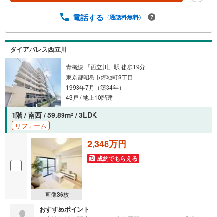
常時受け付けております！お気軽にお問い合わせくださ
い。
電話する
（通話料無料）
ダイアパレス西立川
青梅線 「西立川」駅 徒歩19分
東京都昭島市郷地町3丁目
1993年7月（築34年）
43戸 / 地上10階建
1階 / 南西 / 59.89m
/ 3LDK
2
リフォーム
2,348万円
成約でもらえる
画像
36
枚
おすすめポイント