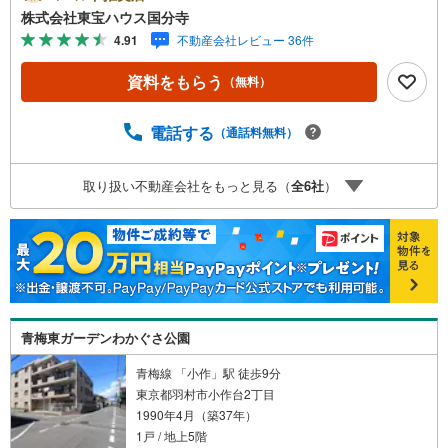
る」ボタンよりご予約いただくと、スムーズにご案内可能
株式会社東宝ハウス国分寺
です。事前に鍵の手配や内覧準備が必要な場合がございま
4.91
不動産会社レビュー 36件
すのでご了承ください。◆TOHO HOUSE CLUB◆弊社で売
買いただいたお客様はTOHO HOUSE CLUBにご加入いただ
資料をもらう
（無料）
けます。10～20、30年後のリフォーム、保険やローンの見
直し、相続や資産運用など、将来にわたってのサポートを
ご提供いたします。◆FPによるライフサポート◆専属ファ
電話する
（通話料無料）
イナンシャルプランナーが住宅ローン・保険・税金・資産
運用・相続など幅広くアドバイスいたします。ご契約前後
取り扱い不動産会社をもっと見る（
全
6
社
）
を問わず、安心してご利用いただけます。◆安心の環境◆
無料駐車場、キッズスペースを完備し、ご家族でのご来店
も安心です。の体制で皆様の住まい探しをサポートいたし
ます。
青梅東ガーデンわかぐさ公園
青梅線 「小作」駅 徒歩9分
東京都羽村市小作台2丁目
1990年4月（築37年）
1戸 / 地上5階