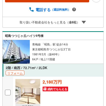
電話する
（通話料無料）
取り扱い不動産会社をもっと見る（
全
6
社
）
昭島つつじヶ丘ハイツ4号棟
青梅線 「昭島」駅 徒歩14分
東京都昭島市つつじが丘3丁目
1981年3月（築46年）
64戸 / 地上11階建
2階 / 南西 / 72.71m
/ 2LDK
2
リフォーム
2,180万円
成約でもらえる