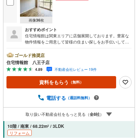
画像
36
枚
おすすめポイント
住宅情報館は関東エリアに店舗展開しております。豊富な
物件情報をご用意して皆様の住まい探しをお手伝いしてお
ります。まずは最寄りの住宅情報館にお気軽にご相談くだ
さい。【営業時間 10:00～19:00 火曜・水曜（祝日の場
ゴールド推奨店
合は営業いたします）】「資料請求」「内覧」のお問い合
住宅情報館 八王子店
わせは上記時間内ですとスムーズにご対応が可能です。ス
4.89
不動産会社レビュー 19件
タッフ一同お客様のお問合せをお待ちしております。【住
宅ローン相談会】開催中無理のない住宅ローンの試算やご
資料をもらう
（無料）
購入の際にかかる諸費用の概算も行っております。しっか
りとした資金計画のアドバイスをさせて頂きますので、お
気軽にご相談ください。お客様第一主義をモット-にお引越
電話する
（通話料無料）
しをしてからも安心して住んでいただけるよう、末永く誠
実に努めさせて頂きます。住宅情報館にお越し頂けたら、
取り扱い不動産会社をもっと見る（
全
8
社
）
物件のご紹介だけではなく、お住まいの疑問、不安、お家
の事ならなんでもご相談いただけます。お客様の要望をお
10階 / 南東 / 68.22m
/ 3LDK
2
伺いしながら誠心誠意、全力でサポートさせて頂きます。
リフォーム
お客様一人一人に合わせたライフプランのご提案をさせて