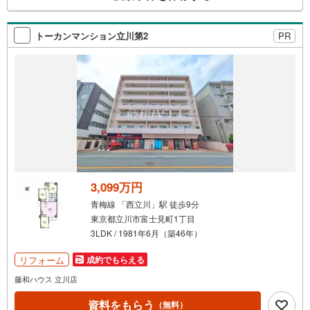
の
検
索
トーカンマンション立川第2
PR
条
件
で
通
知
を
受
け
取
る
3,099万円
・
青梅線 「西立川」駅 徒歩9分
条
東京都立川市富士見町1丁目
件
3LDK / 1981年6月（築46年）
を
マ
リフォーム
成約でもらえる
イ
藤和ハウス 立川店
ペ
資料をもらう
ー
（無料）