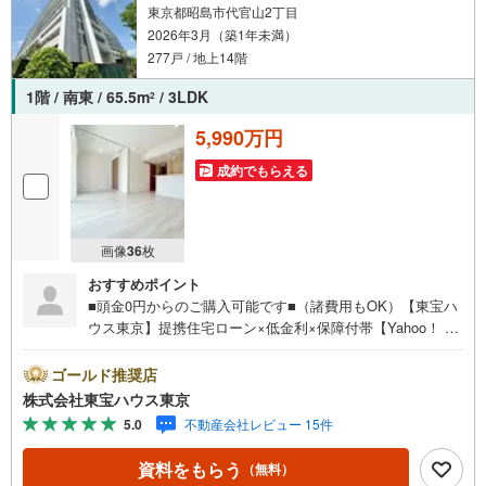
東京都昭島市代官山2丁目
2026年3月（築1年未満）
277戸 / 地上14階
1階 / 南東 / 65.5m
/ 3LDK
2
5,990万円
成約でもらえる
画像
36
枚
おすすめポイント
■頭金0円からのご購入可能です■（諸費用もOK）【東宝ハ
ウス東京】提携住宅ローン×低金利×保障付帯【Yahoo！ 不
動産キャンペーン対象店舗】当店で物件を成約するとPayP
ayボーナスライトがもらえる「Yahoo！ 不動産 物件ご成約
ゴールド推奨店
キャンペーン」の対象になります。「資料をもらう」「見
株式会社東宝ハウス東京
学予約をする」ボタンからお問い合わせください。※必ずY
5.0
不動産会社レビュー 15件
ahoo！ JAPAN IDでログインしてください。※PayPayボー
ナスライトは出金と譲渡はできません。ご案内・詳細な資
資料をもらう
（無料）
料のご請求はお気軽にどうぞ♪お電話でのお問い合わせも