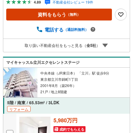
4.89
不動産会社レビュー 19件
ますので、お気軽にご相談ください。
資料をもらう
（無料）
電話する
（通話料無料）
取り扱い不動産会社をもっと見る（
全
5
社
）
マイキャッスル立川エクセレントステージ
中央本線（JR東日本） 「立川」駅 徒歩9分
東京都立川市錦町1丁目
2001年8月（築26年）
21戸 / 地上8階建
5階 / 南東 / 65.53m
/ 3LDK
2
リフォーム
5,980万円
成約でもらえる