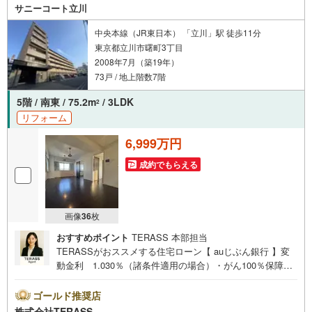
を問わず、安心してご利用いただけます。◆安心の環境◆
サニーコート立川
無料駐車場、キッズスペースを完備し、ご家族でのご来店
も安心です。の体制で皆様の住まい探しをサポートいたし
中央本線（JR東日本） 「立川」駅 徒歩11分
ます。
東京都立川市曙町3丁目
2008年7月（築19年）
73戸 / 地上階数7階
5階 / 南東 / 75.2m
/ 3LDK
2
リフォーム
6,999万円
成約でもらえる
画像
36
枚
おすすめポイント
TERASS 本部担当
TERASSがおススメする住宅ローン【 auじぶん銀行 】変
動金利 1.030％（諸条件適用の場合）・がん100％保障団
信が【金利上乗せなし】で加入可能！・頭金0円でも可
能！・諸費用も、物件価格の10％までは融資可能！※2026
ゴールド推奨店
年8月現在■JR中央線・青梅線・南武線の3沿線が乗り入れ
株式会社TERASS