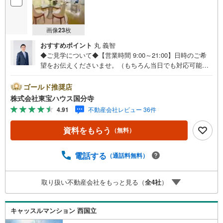
画像
23
枚
おすすめポイント
丸 義智
◆ご見学について◆【営業時間 9:00～21:00】日時のご希
望をお伝えくださいませ。（もちろん当日でも対応可能で
す）人気物件は特にお問い合わせが集中するため、お早め
のご連絡をおすすめいたします。「室内・現地を見学す
ゴールド推奨店
る」ボタンよりご予約いただくと、スムーズにご案内可能
株式会社東宝ハウス国分寺
です。事前に鍵の手配や内覧準備が必要な場合がございま
4.91
不動産会社レビュー 36件
すのでご了承ください。◆TOHO HOUSE CLUB◆弊社で売
買いただいたお客様はTOHO HOUSE CLUBにご加入いただ
資料をもらう
（無料）
けます。10～20、30年後のリフォーム、保険やローンの見
直し、相続や資産運用など、将来にわたってのサポートを
ご提供いたします。◆FPによるライフサポート◆専属ファ
電話する
（通話料無料）
イナンシャルプランナーが住宅ローン・保険・税金・資産
運用・相続など幅広くアドバイスいたします。ご契約前後
取り扱い不動産会社をもっと見る（
全
4
社
）
を問わず、安心してご利用いただけます。◆安心の環境◆
無料駐車場、キッズスペースを完備し、ご家族でのご来店
も安心です。の体制で皆様の住まい探しをサポートいたし
キャッスルマンション 西国立
ます。