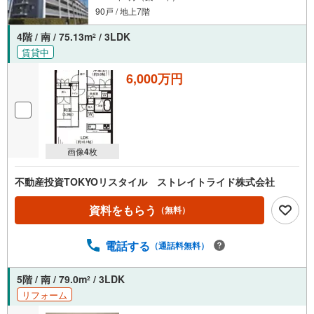
90戸 / 地上7階
4階 / 南 / 75.13m
/ 3LDK
2
賃貸中
6,000万円
画像
4
枚
不動産投資TOKYOリスタイル ストレイトライド株式会社
資料をもらう
（無料）
電話する
（通話料無料）
5階 / 南 / 79.0m
/ 3LDK
2
リフォーム