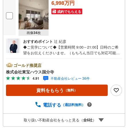
6,998万円
成約でもらえる
画像
34
枚
おすすめポイント
辻 紀彦
◆ご見学について◆【営業時間 9:00～21:00】日時のご希
望をお伝えくださいませ。（もちろん当日でも対応可能で
す）人気物件は特にお問い合わせが集中するため、お早め
のご連絡をおすすめいたします。「室内・現地を見学す
ゴールド推奨店
る」ボタンよりご予約いただくと、スムーズにご案内可能
株式会社東宝ハウス国分寺
です。事前に鍵の手配や内覧準備が必要な場合がございま
4.91
不動産会社レビュー 36件
すのでご了承ください。◆TOHO HOUSE CLUB◆弊社で売
買いただいたお客様はTOHO HOUSE CLUBにご加入いただ
資料をもらう
（無料）
けます。10～20、30年後のリフォーム、保険やローンの見
直し、相続や資産運用など、将来にわたってのサポートを
ご提供いたします。◆FPによるライフサポート◆専属ファ
電話する
（通話料無料）
イナンシャルプランナーが住宅ローン・保険・税金・資産
運用・相続など幅広くアドバイスいたします。ご契約前後
取り扱い不動産会社をもっと見る（
全
6
社
）
を問わず、安心してご利用いただけます。◆安心の環境◆
無料駐車場、キッズスペースを完備し、ご家族でのご来店