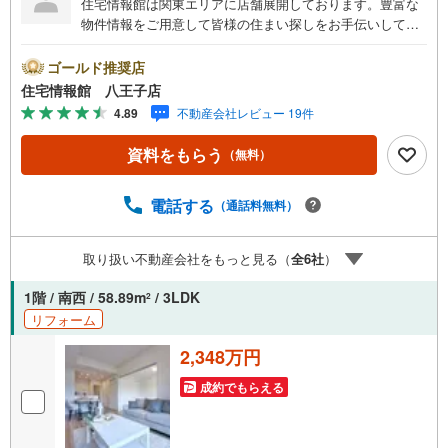
住宅情報館は関東エリアに店舗展開しております。豊富な
物件情報をご用意して皆様の住まい探しをお手伝いしてお
ります。まずは最寄りの住宅情報館にお気軽にご相談くだ
さい。【営業時間 10:00～19:00 火曜・水曜（祝日の場
ゴールド推奨店
合は営業いたします）】「資料請求」「内覧」のお問い合
住宅情報館 八王子店
わせは上記時間内ですとスムーズにご対応が可能です。ス
4.89
不動産会社レビュー 19件
タッフ一同お客様のお問合せをお待ちしております。【住
宅ローン相談会】開催中無理のない住宅ローンの試算やご
資料をもらう
（無料）
購入の際にかかる諸費用の概算も行っております。しっか
りとした資金計画のアドバイスをさせて頂きますので、お
気軽にご相談ください。お客様第一主義をモット-にお引越
電話する
（通話料無料）
しをしてからも安心して住んでいただけるよう、末永く誠
実に努めさせて頂きます。住宅情報館にお越し頂けたら、
取り扱い不動産会社をもっと見る（
全
6
社
）
物件のご紹介だけではなく、お住まいの疑問、不安、お家
の事ならなんでもご相談いただけます。お客様の要望をお
1階 / 南西 / 58.89m
/ 3LDK
2
伺いしながら誠心誠意、全力でサポートさせて頂きます。
リフォーム
お客様一人一人に合わせたライフプランのご提案をさせて
いただきます。お気軽にご相談ください。
2,348万円
成約でもらえる