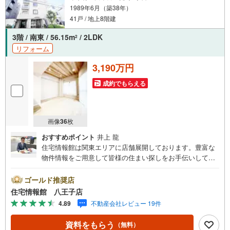
1989年6月（築38年）
41戸 / 地上8階建
3階 / 南東 / 56.15m
/ 2LDK
2
リフォーム
3,190万円
成約でもらえる
画像
36
枚
おすすめポイント
井上 龍
住宅情報館は関東エリアに店舗展開しております。豊富な
物件情報をご用意して皆様の住まい探しをお手伝いしてお
ります。まずは最寄りの住宅情報館にお気軽にご相談くだ
さい。住宅ローン相談会も同時開催中無理のない住宅ロー
ゴールド推奨店
ンの試算やご購入の際にかかる諸費用の概算も行っており
住宅情報館 八王子店
ます。しっかりとした資金計画のアドバイスをさせて頂き
4.89
不動産会社レビュー 19件
ますので、お気軽にご相談ください。
資料をもらう
（無料）