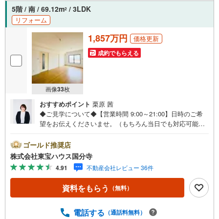
時間はお電話が繋がりやすくなっております。ぜひお気軽
5階 / 南 / 69.12m
/ 3LDK
2
にご連絡下さい！現地を見学される場合は「室内・現地を
リフォーム
見学する（無料）」ボタンよりご希望の日時をご記入いた
だけますとスムーズにご案内が可能です。
1,857万円
価格更新
成約でもらえる
画像
33
枚
おすすめポイント
栗原 茜
◆ご見学について◆【営業時間 9:00～21:00】日時のご希
望をお伝えくださいませ。（もちろん当日でも対応可能で
す）人気物件は特にお問い合わせが集中するため、お早め
のご連絡をおすすめいたします。「室内・現地を見学す
ゴールド推奨店
る」ボタンよりご予約いただくと、スムーズにご案内可能
株式会社東宝ハウス国分寺
です。事前に鍵の手配や内覧準備が必要な場合がございま
4.91
不動産会社レビュー 36件
すのでご了承ください。◆TOHO HOUSE CLUB◆弊社で売
買いただいたお客様はTOHO HOUSE CLUBにご加入いただ
資料をもらう
（無料）
けます。10～20、30年後のリフォーム、保険やローンの見
直し、相続や資産運用など、将来にわたってのサポートを
ご提供いたします。◆FPによるライフサポート◆専属ファ
電話する
（通話料無料）