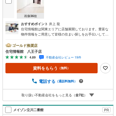
画像
36
枚
おすすめポイント
井上 龍
住宅情報館は関東エリアに店舗展開しております。豊富な
物件情報をご用意して皆様の住まい探しをお手伝いしてお
ります。まずは最寄りの住宅情報館にお気軽にご相談くだ
さい。住宅ローン相談会も同時開催中無理のない住宅ロー
ゴールド推奨店
ンの試算やご購入の際にかかる諸費用の概算も行っており
住宅情報館 八王子店
ます。しっかりとした資金計画のアドバイスをさせて頂き
4.89
不動産会社レビュー 19件
ますので、お気軽にご相談ください。
資料をもらう
（無料）
電話する
（通話料無料）
取り扱い不動産会社をもっと見る（
全
7
社
）
メイゾン立川二番館
PR