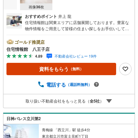
画像
36
枚
おすすめポイント
井上 龍
住宅情報館は関東エリアに店舗展開しております。豊富な
物件情報をご用意して皆様の住まい探しをお手伝いしてお
ります。まずは最寄りの住宅情報館にお気軽にご相談くだ
さい。住宅ローン相談会も同時開催中無理のない住宅ロー
ゴールド推奨店
ンの試算やご購入の際にかかる諸費用の概算も行っており
住宅情報館 八王子店
ます。しっかりとした資金計画のアドバイスをさせて頂き
4.89
不動産会社レビュー 19件
ますので、お気軽にご相談ください。
資料をもらう
（無料）
電話する
（通話料無料）
取り扱い不動産会社をもっと見る（
全
5
社
）
日神パレス立川第2
青梅線 「西立川」駅 徒歩4分
東京都立川市富士見町1丁目