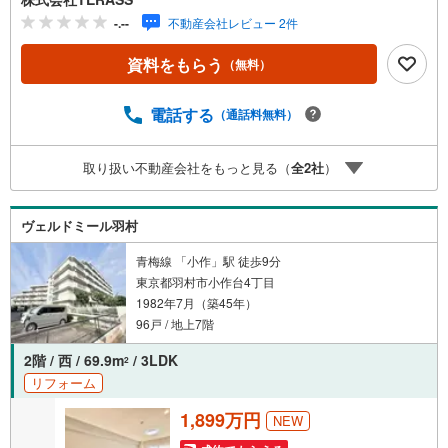
る「立川」駅まで徒歩11分駅周辺には商業施設が揃い、通
-.--
不動産会社レビュー 2件
勤・通学時や休日のお買い物に便利です■立川市立第二小学
校まで徒歩1分！小さなお子様でも通いやすい距離です■室
資料をもらう
（無料）
内各所に収納が設けられた、住空間が整いやすい間取り■ご
家族のお顔が見えるカウンター付き対面式キッチン■管理人
週7日勤務（日勤）
電話する
（通話料無料）
取り扱い不動産会社をもっと見る（
全
2
社
）
ヴェルドミール羽村
青梅線 「小作」駅 徒歩9分
東京都羽村市小作台4丁目
1982年7月（築45年）
96戸 / 地上7階
2階 / 西 / 69.9m
/ 3LDK
2
リフォーム
1,899万円
NEW