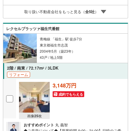
イナンシャルプランナーが住宅ローン・保険・税金・資産
運用・相続など幅広くアドバイスいたします。ご契約前後
取り扱い不動産会社をもっと見る（
全
5
社
）
を問わず、安心してご利用いただけます。◆安心の環境◆
無料駐車場、キッズスペースを完備し、ご家族でのご来店
も安心です。の体制で皆様の住まい探しをサポートいたし
レクセルプラッツァ福生弐番館
ます。
青梅線 「福生」駅 徒歩7分
東京都福生市志茂
2004年5月（築23年）
43戸 / 地上5階
2階 / 南東 / 72.17m
/ 3LDK
2
リフォーム
3,148万円
成約でもらえる
画像
25
枚
おすすめポイント
丸 義智
◆ご見学について◆【営業時間 9:00～21:00】日時のご希