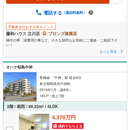
ジ
に
電話する
（通話料無料）
保
存
不動産会社おすすめポイント
す
藤和ハウス 立川店
ブロンズ推奨店
る
物件の事、諸費用の事など、小さな疑問もお気軽にご連絡・ご相談下さ
い！
もっと見る
オハナ昭島中神
青梅線 「中神」駅 徒歩9分
東京都昭島市中神町
2019年1月（築8年）
185戸 / 地上7階
2階 / 南西 / 86.22m
/ 4LDK
2
6,370万円
成約でもらえる