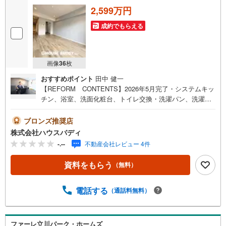
いただきます。お気軽にご相談ください。
2,599万円
成約でもらえる
画像
36
枚
おすすめポイント
田中 健一
【REFORM CONTENTS】2026年5月完了・システムキッ
チン、浴室、洗面化粧台、トイレ交換・洗濯パン、洗濯用
水栓交換・フローリング上張り・建具、給湯器、スイッチ
コンセント交換・玄関収納、クローゼット新設・天井、壁
ブロンズ推奨店
クロス張替え、フロアタイル張替え・各所塗装・ハウスク
株式会社ハウスバディ
リーニング など【LOCATION】・JR青梅線「中神」駅…
-.--
不動産会社レビュー 4件
徒歩約12分・市立武蔵野小学校…徒歩約9分・市立瑞雲中学
校…徒歩約8分・ザ・ビッグ…徒歩約4分・タイラヤ…徒歩
資料をもらう
（無料）
約8分・モリタウン…徒歩約15分当社は、昭島・福生・羽
村・青梅・あきる野エリアはもちろん、西武拝島線エリア
の武蔵村山・東大和エリアを中心に物件情報をお届け致し
電話する
（通話料無料）
ます。物件についてはもちろん、住宅ローンや税、また、
エリアの耳より情報を熟知した専門スタッフにお気軽にご
相談下さい。
ファーレ立川パーク・ホームズ