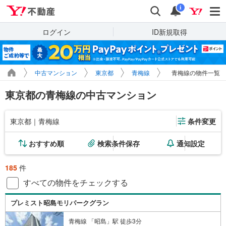
Yahoo!不動産
検索
通知
i
ログイン
ID新規取得
中古マンション
東京都
青梅線
青梅線の物件一覧
東京都の青梅線の中古マンション
東京都｜青梅線
条件変更
おすすめ順
検索条件保存
通知設定
185
件
すべての物件をチェックする
プレミスト昭島モリパークグラン
青梅線 「昭島」駅 徒歩3分