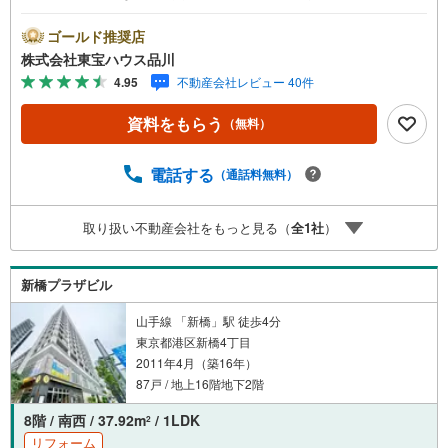
にお伝えします。東宝ハウス品川では、良いことも悪いこ
とも包み隠さずお伝えし、「納得して選ぶ」ためのサポー
ゴールド推奨店
トを大切にしています。現地でしか分からないリアルな情
株式会社東宝ハウス品川
報も含めて、一緒に後悔しない住まい探しを進めていきま
4.95
不動産会社レビュー 40件
しょう。まずはお気軽にご相談ください。【Yahoo！ 不動
産キャンペーン対象店舗】当店で物件を成約するとPayPay
資料をもらう
（無料）
ボーナスライトがもらえる「Yahoo！ 不動産 物件ご成約キ
ャンペーン」の対象になります。「資料をもらう」「見学
予約をする」ボタンからお問い合わせください。※必ずYah
電話する
（通話料無料）
oo！ JAPAN IDでログインしてください。※PayPayボーナ
スライトは出金と譲渡はできません。ご案内・詳細な資料
取り扱い不動産会社をもっと見る（
全
1
社
）
のご請求はお気軽にどうぞ♪お電話でのお問い合わせも常
時受け付けております！お気軽にお問い合わせください。
新橋プラザビル
山手線 「新橋」駅 徒歩4分
東京都港区新橋4丁目
2011年4月（築16年）
87戸 / 地上16階地下2階
8階 / 南西 / 37.92m
/ 1LDK
2
リフォーム