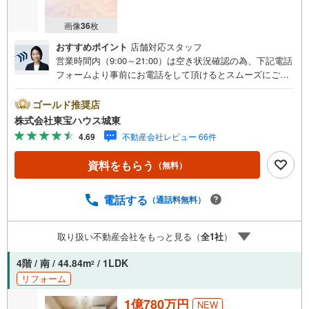
画像
36
枚
おすすめポイント
店舗対応スタッフ
営業時間内（9:00～21:00）は空き状況確認の為、下記電話
フォームより事前にお電話をして頂けるとスムーズにご案
内ができます。▽TOHO HOUSE CLUB▽現時点の未来
カレンダーの作成▽ご購入後もお客様の人生のパートナー
ゴールド推奨店
として暮らしの「安心」を守り続けます。【Yahoo！ 不動
株式会社東宝ハウス城東
産キャンペーン対象店舗】当店で物件を成約するとPayPay
4.69
不動産会社レビュー 66件
ボーナスライトがもらえる「Yahoo！ 不動産 物件ご成約キ
ャンペーン」の対象になります。「資料をもらう」「見学
資料をもらう
（無料）
予約をする」ボタンからお問い合わせください。※必ずYah
oo！ JAPAN IDでログインしてください。※PayPayボーナ
スライトは出金と譲渡はできません。ご案内・詳細な資料
電話する
（通話料無料）
のご請求はお気軽にどうぞ♪お電話でのお問い合わせも常
時受け付けております！■頭金0円からのご購入可能です■
取り扱い不動産会社をもっと見る（
全
1
社
）
（諸費用もOK）お気軽にお問い合わせください。
4階 / 南 / 44.84m
/ 1LDK
2
リフォーム
1億780万円
NEW