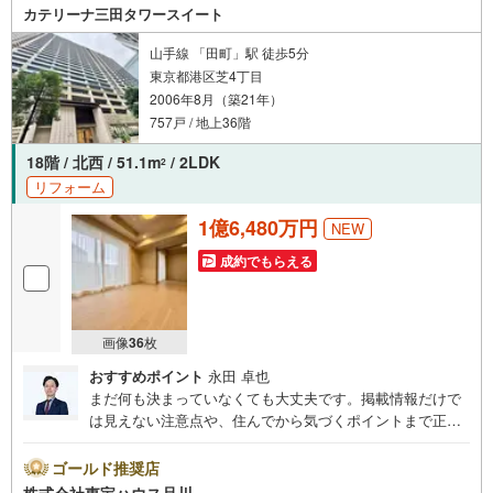
カテリーナ三田タワースイート
山手線 「田町」駅 徒歩5分
東京都港区芝4丁目
2006年8月（築21年）
757戸 / 地上36階
18階 / 北西 / 51.1m
/ 2LDK
2
リフォーム
1億6,480万円
NEW
成約でもらえる
画像
36
枚
おすすめポイント
永田 卓也
まだ何も決まっていなくても大丈夫です。掲載情報だけで
は見えない注意点や、住んでから気づくポイントまで正直
にお伝えします。東宝ハウス品川では、良いことも悪いこ
とも包み隠さずお伝えし、「納得して選ぶ」ためのサポー
ゴールド推奨店
トを大切にしています。現地でしか分からないリアルな情