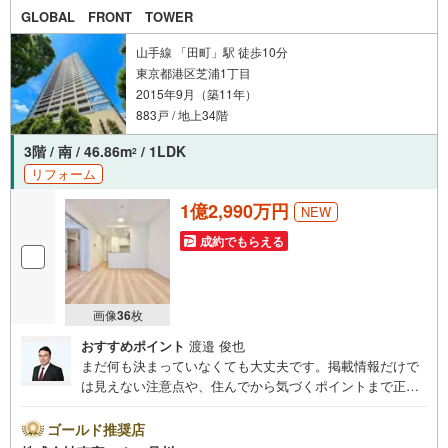
【Yahoo！ 不動産キャンペーン対象店舗】
GLOBAL FRONT TOWER
当店で物件を成約するとPayPayボーナスライトがもらえる
「Yahoo！ 不動産 物件ご成約キャンペーン」の対象になります。
「資料をもらう」「見学予約をする」ボタンからお問い合わせください。
山手線 「田町」駅 徒歩10分
※必ずYahoo！ JAPAN IDでログインしてください。
東京都港区芝浦1丁目
※PayPayボーナスライトは出金と譲渡はできません。
2015年9月（築11年）
ご案内・詳細な資料のご請求はお気軽にどうぞ♪
883戸 / 地上34階
お電話でのお問い合わせも常時受け付けております！
3階 / 南 / 46.86m
/ 1LDK
2
お気軽にお問い合わせください。
リフォーム
1億2,990万円
NEW
成約でもらえる
画像
36
枚
おすすめポイント
渡邉 俊也
まだ何も決まっていなくても大丈夫です。掲載情報だけで
は見えない注意点や、住んでから気づくポイントまで正直
にお伝えします。東宝ハウス品川では、良いことも悪いこ
とも包み隠さずお伝えし、「納得して選ぶ」ためのサポー
ゴールド推奨店
トを大切にしています。現地でしか分からないリアルな情