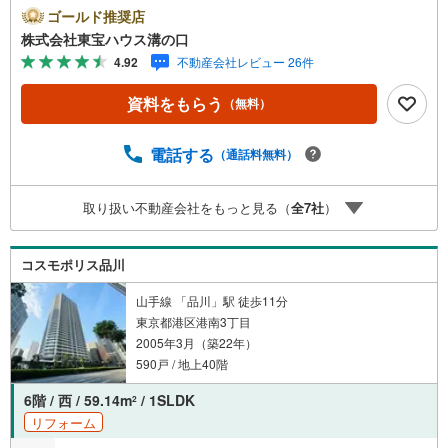
い！●10:00～21:00はお電話でのお問い合わせがスムーズで
ゴールド推奨店
す。【Yahoo！ 不動産キャンペーン対象店舗】当店で物件
株式会社東宝ハウス溝の口
を成約するとPayPayポイントがもらえる「Yahoo！不動産
4.92
不動産会社レビュー 26件
物件ご成約キャンペーン」の対象になります。「資料をも
らう」「見学予約をする」ボタンからお問い合わせくださ
資料をもらう
（無料）
い。※必ずYahoo！ JAPAN IDでログインしてください。※P
ayPayポイントは出金と譲渡はできません。たくさんのお
客様からのお言葉に感謝してこれからも楽しく素敵なお家
電話する
（通話料無料）
探しをお約束します。お家探しを始めてみようと思われた
らまずは、お気軽に東宝ハウス溝の口に相談してみません
取り扱い不動産会社をもっと見る（
全
7
社
）
か？何も決まっていなくて大丈夫！まずはお客様の夢をお
聞かせ下さい！未来の「不安」を「安心」に変える「未来
カレンダー」もご来店時に好評です。スタッフ一同いつで
コスモポリス品川
もお客様のお問合せをお待ちしております。
山手線 「品川」駅 徒歩11分
東京都港区港南3丁目
2005年3月（築22年）
590戸 / 地上40階
6階 / 西 / 59.14m
/ 1SLDK
2
リフォーム