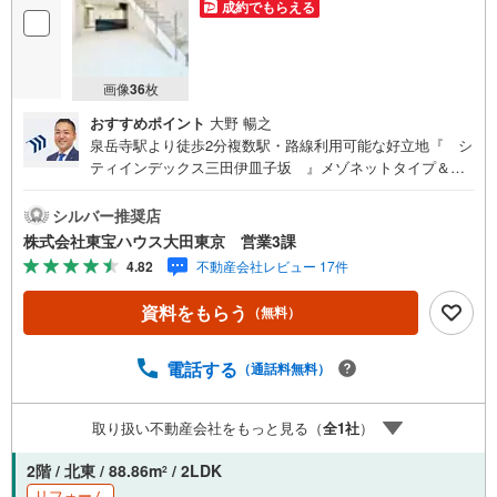
成約でもらえる
画像
36
枚
おすすめポイント
大野 暢之
泉岳寺駅より徒歩2分複数駅・路線利用可能な好立地『 シ
ティインデックス三田伊皿子坂 』メゾネットタイプ＆テ
ラス付の2LDK 2025年10月新規内装リノベーション完了 IH
3口コンロ・食洗機付の対面式システムキッチン キレイな
シルバー推奨店
お水がいつでも安心して飲める浄水器付 全居室にWIC付！
株式会社東宝ハウス大田東京 営業3課
お部屋がすっきり片付きます 浴室乾燥機・追焚機能付！快
4.82
不動産会社レビュー 17件
適なバスタイム 留守中も荷物を受け取ることができる宅配
BOX有～東京、川崎エリアの「住まい」探しに確かな安心
資料をもらう
（無料）
と満足を～ 東宝ハウス大田東京ならではの高品質なサービ
スをお届けします。各種ご相談も承っております。 住宅ロ
ーンのご相談 FPによるライフプランのシミュレーションお
電話する
（通話料無料）
電話よりお問い合わせの際は「Yahoo！不動産を見た」と
お伝え下さい。【資料をもらう】【室内・現地を見学す
取り扱い不動産会社をもっと見る（
全
1
社
）
る】ボタンよりご予約いただくとご見学がスムーズにご案
内できます。お客様のお住まいへの「希望」を形にするべ
2階 / 北東 / 88.86m
/ 2LDK
2
く全力でお手伝いさせていただきます。お会いできる日を
リフォーム