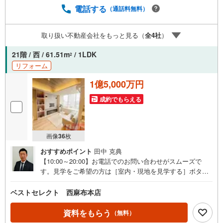
相談 FPによるライフプランのシミュレーションお電話より
電話する
（通話料無料）
お問い合わせの際は「Yahoo！不動産を見た」とお伝え下
さい。【資料をもらう】【室内・現地を見学する】ボタン
取り扱い不動産会社をもっと見る（
全
4
社
）
よりご予約いただくとご見学がスムーズにご案内できま
す。お客様のお住まいへの「希望」を形にするべく全力で
21階 / 西 / 61.51m
/ 1LDK
2
お手伝いさせていただきます。お会いできる日を心待ちに
リフォーム
しております。
1億5,000万円
成約でもらえる
画像
36
枚
おすすめポイント
田中 克典
【10:00～20:00】お電話でのお問い合わせがスムーズで
す。見学をご希望の方は［室内・現地を見学する］ボタン
からもご予約できます。■■■■■■■■■■■■■■■■■■■■■【港
区芝浦4丁目】2006年11月築！総戸数834戸の大規模タワー
ベストセレクト 西麻布本店
レジデンス！新規内装リフォーム施工済み1LDK＋SIC！随
時、ご見学可能！お問合せお待ちしております〈物件POIN
資料をもらう
（無料）
T〉■JR山手線・京浜東北線『田町』駅徒歩7分■都営三田線