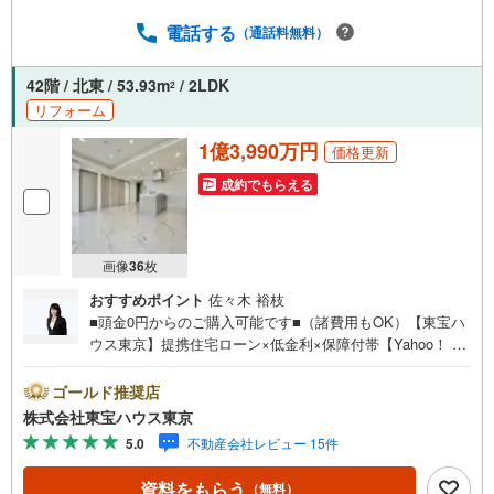
『三田』駅徒歩9分■ゆりかもめ『芝浦ふ頭』駅徒歩9分■採
電話する
（通話料無料）
光・眺望良好な21階部分の西向き住戸■2023年大規模修繕
工事実施済み■大切なペットと一緒に暮らせるマンション
（細則有）■セキュリティ面も安心の24時間有人管理■快適
42階 / 北東 / 53.93m
/ 2LDK
2
な暮らしをサポートする充実した共用施設■買い物施設や総
リフォーム
合病院が近くに整う利便性の高い立地■■■■■■■■■■■■■■■
1億3,990万円
■■■■■■お気軽にお申しつけください。
価格更新
成約でもらえる
画像
36
枚
おすすめポイント
佐々木 裕枝
■頭金0円からのご購入可能です■（諸費用もOK）【東宝ハ
ウス東京】提携住宅ローン×低金利×保障付帯【Yahoo！ 不
動産キャンペーン対象店舗】当店で物件を成約するとPayP
ayボーナスライトがもらえる「Yahoo！ 不動産 物件ご成約
ゴールド推奨店
キャンペーン」の対象になります。「資料をもらう」「見
株式会社東宝ハウス東京
学予約をする」ボタンからお問い合わせください。※必ずY
5.0
不動産会社レビュー 15件
ahoo！ JAPAN IDでログインしてください。※PayPayボー
ナスライトは出金と譲渡はできません。ご案内・詳細な資
資料をもらう
（無料）