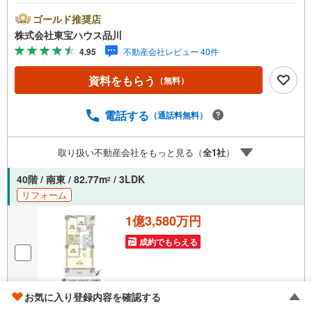
にお伝えします。東宝ハウス品川では、良いことも悪いこ
とも包み隠さずお伝えし、「納得して選ぶ」ためのサポー
ゴールド推奨店
トを大切にしています。現地でしか分からないリアルな情
株式会社東宝ハウス品川
報も含めて、一緒に後悔しない住まい探しを進めていきま
4.95
不動産会社レビュー 40件
しょう。まずはお気軽にご相談ください。【Yahoo！ 不動
産キャンペーン対象店舗】当店で物件を成約するとPayPay
資料をもらう
（無料）
ボーナスライトがもらえる「Yahoo！ 不動産 物件ご成約キ
ャンペーン」の対象になります。「資料をもらう」「見学
予約をする」ボタンからお問い合わせください。※必ずYah
電話する
（通話料無料）
oo！ JAPAN IDでログインしてください。※PayPayボーナ
スライトは出金と譲渡はできません。ご案内・詳細な資料
取り扱い不動産会社をもっと見る（
全
1
社
）
のご請求はお気軽にどうぞ♪お電話でのお問い合わせも常
時受け付けております！お気軽にお問い合わせください。
40階 / 南東 / 82.77m
/ 3LDK
2
リフォーム
1億3,580万円
成約でもらえる
画像
19
枚
お気に入り登録内容を確認する