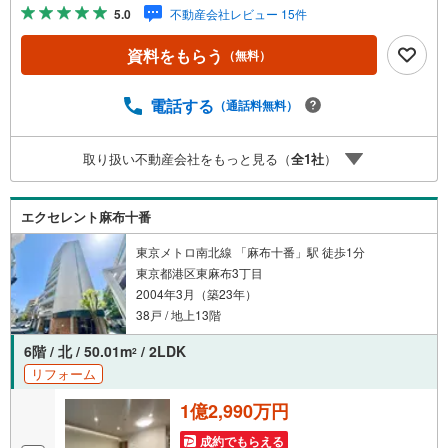
学予約をする」ボタンからお問い合わせください。※必ずY
5.0
不動産会社レビュー 15件
ahoo！ JAPAN IDでログインしてください。※PayPayボー
ナスライトは出金と譲渡はできません。ご案内・詳細な資
資料をもらう
（無料）
料のご請求はお気軽にどうぞ♪お電話でのお問い合わせも
常時受け付けております！お気軽にお問い合わせくださ
い。
電話する
（通話料無料）
取り扱い不動産会社をもっと見る（
全
1
社
）
エクセレント麻布十番
東京メトロ南北線 「麻布十番」駅 徒歩1分
東京都港区東麻布3丁目
2004年3月（築23年）
38戸 / 地上13階
6階 / 北 / 50.01m
/ 2LDK
2
リフォーム
1億2,990万円
成約でもらえる