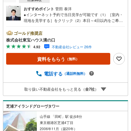
おすすめポイント
菅田 泰洋
●インターネット予約で当日見学が可能です（1）［室内・
現地を見学する］をクリック（2）本日～4日以内をご希望
の方は「ご要望・ご質問欄」に希望日時をご記入くださ
い！●10:00～21:00はお電話でのお問い合わせがスムーズで
ゴールド推奨店
す。【Yahoo！ 不動産キャンペーン対象店舗】当店で物件
株式会社東宝ハウス溝の口
を成約するとPayPayポイントがもらえる「Yahoo！不動産
4.92
不動産会社レビュー 26件
物件ご成約キャンペーン」の対象になります。「資料をも
らう」「見学予約をする」ボタンからお問い合わせくださ
資料をもらう
（無料）
い。※必ずYahoo！ JAPAN IDでログインしてください。※P
ayPayポイントは出金と譲渡はできません。たくさんのお
客様からのお言葉に感謝してこれからも楽しく素敵なお家
電話する
（通話料無料）
探しをお約束します。お家探しを始めてみようと思われた
らまずは、お気軽に東宝ハウス溝の口に相談してみません
取り扱い不動産会社をもっと見る（
全
7
社
）
か？何も決まっていなくて大丈夫！まずはお客様の夢をお
聞かせ下さい！未来の「不安」を「安心」に変える「未来
カレンダー」もご来店時に好評です。スタッフ一同いつで
芝浦アイランドグローヴタワー
もお客様のお問合せをお待ちしております。
山手線 「田町」駅 徒歩8分
東京都港区芝浦4丁目
2006年11月（築20年）