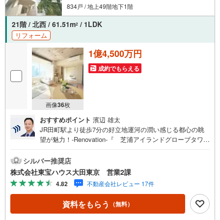
834戸 / 地上49階地下1階
21階 / 北西 / 61.51m
/ 1LDK
2
リフォーム
1億4,500万円
成約でもらえる
画像
36
枚
おすすめポイント
濱辺 雄太
JR田町駅より徒歩7分の好立地運河の潤い感じる都心の眺
望が魅力！-Renovation-『 芝浦アイランドグローブタワ
ー 』 犬猫2匹までOK！大切なペットとくつろぎの毎日 充
実リノベーションで内装＆設備が一新！ 広々約18.5帖のリ
シルバー推奨店
ビングには快適な床暖房を装備 食洗機付で機能性の高い対
株式会社東宝ハウス大田東京 営業2課
面式システムキッチン 浴室乾燥や追焚機能などのバス設備
4.82
不動産会社レビュー 17件
も充実 大容量のCLやSIC付でゆったり快適に過ごせます～
東京、川崎エリアの「住まい」探しに確かな安心と満足を
資料をもらう
（無料）
～ 東宝ハウス大田東京ならではの高品質なサービスをお届
けします。各種ご相談も承っております。 住宅ローンのご