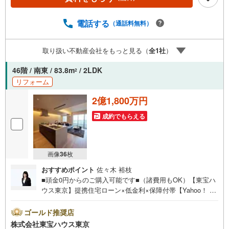
料のご請求はお気軽にどうぞ♪お電話でのお問い合わせも
常時受け付けております！お気軽にお問い合わせくださ
い。
電話する
（通話料無料）
取り扱い不動産会社をもっと見る（
全
1
社
）
46階 / 南東 / 83.8m
/ 2LDK
2
リフォーム
2億1,800万円
成約でもらえる
画像
36
枚
おすすめポイント
佐々木 裕枝
■頭金0円からのご購入可能です■（諸費用もOK）【東宝ハ
ウス東京】提携住宅ローン×低金利×保障付帯【Yahoo！ 不
動産キャンペーン対象店舗】当店で物件を成約するとPayP
ayボーナスライトがもらえる「Yahoo！ 不動産 物件ご成約
ゴールド推奨店
キャンペーン」の対象になります。「資料をもらう」「見
株式会社東宝ハウス東京