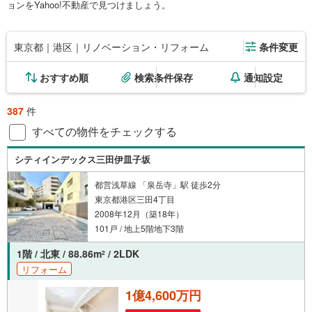
ョンをYahoo!不動産で見つけましょう。
東京都｜港区｜リノベーション・リフォーム
条件変更
おすすめ順
検索条件保存
通知設定
387
件
すべての物件をチェックする
シティインデックス三田伊皿子坂
都営浅草線 「泉岳寺」駅 徒歩2分
東京都港区三田4丁目
2008年12月（築18年）
101戸 / 地上5階地下3階
1階 / 北東 / 88.86m
/ 2LDK
2
リフォーム
1億4,600万円