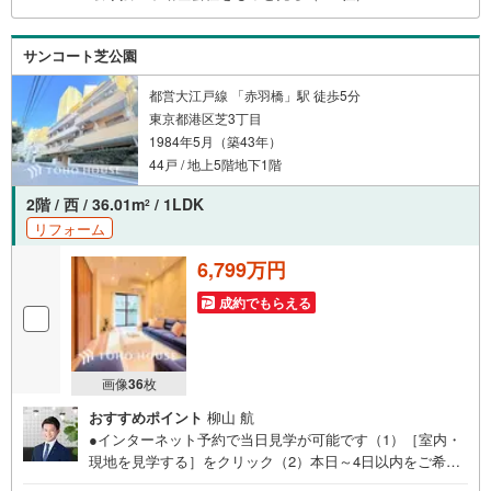
サンコート芝公園
都営大江戸線 「赤羽橋」駅 徒歩5分
東京都港区芝3丁目
1984年5月（築43年）
44戸 / 地上5階地下1階
2階 / 西 / 36.01m
/ 1LDK
2
リフォーム
6,799万円
成約でもらえる
画像
36
枚
おすすめポイント
柳山 航
●インターネット予約で当日見学が可能です（1）［室内・
現地を見学する］をクリック（2）本日～4日以内をご希望
の方は「ご要望・ご質問欄」に希望日時をご記入くださ