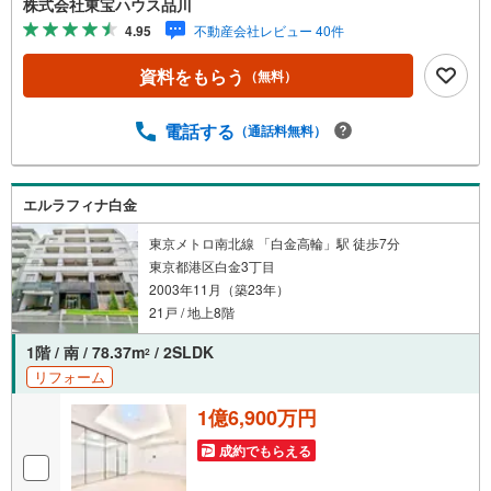
株式会社東宝ハウス品川
報も含めて、一緒に後悔しない住まい探しを進めていきま
4.95
不動産会社レビュー 40件
しょう。まずはお気軽にご相談ください。【Yahoo！ 不動
産キャンペーン対象店舗】当店で物件を成約するとPayPay
資料をもらう
（無料）
ボーナスライトがもらえる「Yahoo！ 不動産 物件ご成約キ
ャンペーン」の対象になります。「資料をもらう」「見学
予約をする」ボタンからお問い合わせください。※必ずYah
電話する
（通話料無料）
oo！ JAPAN IDでログインしてください。※PayPayボーナ
スライトは出金と譲渡はできません。ご案内・詳細な資料
のご請求はお気軽にどうぞ♪お電話でのお問い合わせも常
エルラフィナ白金
時受け付けております！お気軽にお問い合わせください。
東京メトロ南北線 「白金高輪」駅 徒歩7分
東京都港区白金3丁目
2003年11月（築23年）
21戸 / 地上8階
1階 / 南 / 78.37m
/ 2SLDK
2
リフォーム
1億6,900万円
成約でもらえる