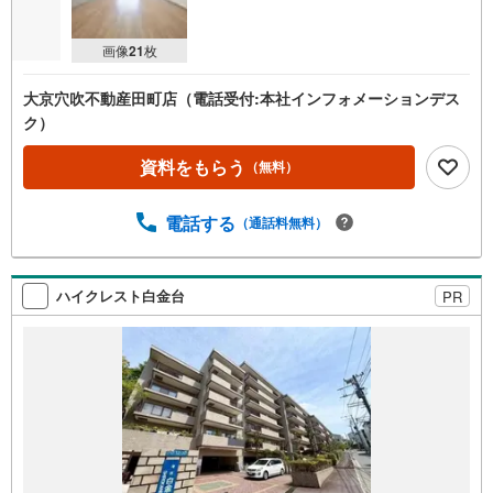
画像
21
枚
大京穴吹不動産田町店（電話受付:本社インフォメーションデス
ク）
資料をもらう
（無料）
電話する
（通話料無料）
ハイクレスト白金台
PR