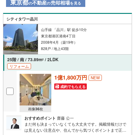
東京都
不動産
売却相場
の
の
を見る
シティタワー品川
山手線 「品川」駅 徒歩10分
東京都港区港南4丁目
2008年4月（築19年）
828戸 / 地上43階
25階 / 南 / 73.89m
/ 2LDK
2
リフォーム
1億1,800万円
NEW
成約でもらえる
画像
36
枚
おすすめポイント
齋藤 公一
まだ何も決まっていなくても大丈夫です。掲載情報だけで
は見えない注意点や、住んでから気づくポイントまで正直