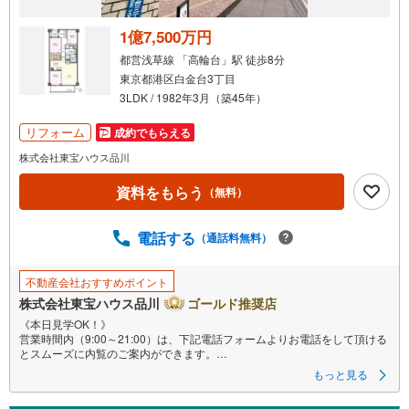
1億7,500万円
都営浅草線 「高輪台」駅 徒歩8分
東京都港区白金台3丁目
3LDK / 1982年3月（築45年）
リフォーム
成約でもらえる
株式会社東宝ハウス品川
資料をもらう
（無料）
電話する
（通話料無料）
不動産会社おすすめポイント
株式会社東宝ハウス品川
ゴールド推奨店
《本日見学OK！》
営業時間内（9:00～21:00）は、下記電話フォームよりお電話をして頂ける
とスムーズに内覧のご案内ができます。
もっと見る
マンション売買の《 Professional 》