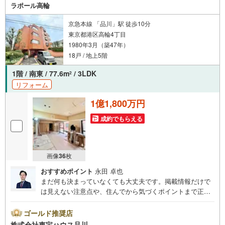
か？何も決まっていなくて大丈夫！まずはお客様の夢をお
ラポール高輪
聞かせ下さい！未来の「不安」を「安心」に変える「未来
カレンダー」もご来店時に好評です。スタッフ一同いつで
京急本線 「品川」駅 徒歩10分
もお客様のお問合せをお待ちしております。
東京都港区高輪4丁目
1980年3月（築47年）
18戸 / 地上5階
1階 / 南東 / 77.6m
/ 3LDK
2
リフォーム
1億1,800万円
成約でもらえる
画像
36
枚
おすすめポイント
永田 卓也
まだ何も決まっていなくても大丈夫です。掲載情報だけで
は見えない注意点や、住んでから気づくポイントまで正直
にお伝えします。東宝ハウス品川では、良いことも悪いこ
とも包み隠さずお伝えし、「納得して選ぶ」ためのサポー
ゴールド推奨店
トを大切にしています。現地でしか分からないリアルな情
株式会社東宝ハウス品川