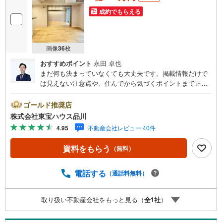
成約でもらえる
画像
36
枚
おすすめポイント
永田 卓也
まだ何も決まっていなくても大丈夫です。掲載情報だけで
は見えない注意点や、住んでから気づくポイントまで正直
にお伝えします。東宝ハウス品川では、良いことも悪いこ
とも包み隠さずお伝えし、「納得して選ぶ」ためのサポー
ゴールド推奨店
トを大切にしています。現地でしか分からないリアルな情
株式会社東宝ハウス品川
報も含めて、一緒に後悔しない住まい探しを進めていきま
4.95
不動産会社レビュー 40件
しょう。まずはお気軽にご相談ください。【Yahoo！ 不動
産キャンペーン対象店舗】当店で物件を成約するとPayPay
資料をもらう
（無料）
ボーナスライトがもらえる「Yahoo！ 不動産 物件ご成約キ
ャンペーン」の対象になります。「資料をもらう」「見学
予約をする」ボタンからお問い合わせください。※必ずYah
電話する
（通話料無料）
oo！ JAPAN IDでログインしてください。※PayPayボーナ
スライトは出金と譲渡はできません。ご案内・詳細な資料
取り扱い不動産会社をもっと見る（
全
1
社
）
のご請求はお気軽にどうぞ♪お電話でのお問い合わせも常
時受け付けております！お気軽にお問い合わせください。