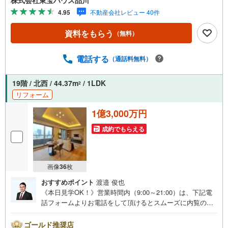
株式会社東宝ハウス品川
報も含めて、一緒に後悔しない住まい探しを進めていきま
4.95
不動産会社レビュー 40件
しょう。まずはお気軽にご相談ください。【Yahoo！ 不動
産キャンペーン対象店舗】当店で物件を成約するとPayPay
資料をもらう
（無料）
ボーナスライトがもらえる「Yahoo！ 不動産 物件ご成約キ
ャンペーン」の対象になります。「資料をもらう」「見学
予約をする」ボタンからお問い合わせください。※必ずYah
電話する
（通話料無料）
oo！ JAPAN IDでログインしてください。※PayPayボーナ
スライトは出金と譲渡はできません。ご案内・詳細な資料
19階 / 北西 / 44.37m
/ 1LDK
2
のご請求はお気軽にどうぞ♪お電話でのお問い合わせも常
リフォーム
時受け付けております！お気軽にお問い合わせください。
1億3,000万円
成約でもらえる
画像
36
枚
おすすめポイント
渡邉 俊也
《本日見学OK！》営業時間内（9:00～21:00）は、下記電
話フォームよりお電話をして頂けるとスムーズに内覧のご
案内ができます。マンション売買の《 Professional 》【Ya
hoo！ 不動産キャンペーン対象店舗】当店で物件を成約す
ゴールド推奨店