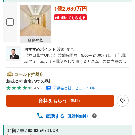
でお手伝いさせていただきます。お会いできる日を心待ち
1億2,680万円
にしております。
成約でもらえる
画像
36
枚
おすすめポイント
渡邉 俊也
《本日見学OK！》営業時間内（9:00～21:00）は、下記電
話フォームよりお電話をして頂けるとスムーズに内覧のご
案内ができます。マンション売買の《 Professional 》【Ya
hoo！ 不動産キャンペーン対象店舗】当店で物件を成約す
ゴールド推奨店
るとPayPayボーナスライトがもらえる「Yahoo！ 不動産
株式会社東宝ハウス品川
物件ご成約キャンペーン」の対象になります。「資料をも
4.95
不動産会社レビュー 40件
らう」「見学予約をする」ボタンからお問い合わせくださ
い。※必ずYahoo！ JAPAN IDでログインしてください。※P
資料をもらう
（無料）
ayPayボーナスライトは出金と譲渡はできません。ご案
内・詳細な資料のご請求はお気軽にどうぞ♪お電話でのお
問い合わせも常時受け付けております！お気軽にお問い合
電話する
（通話料無料）
わせください。
31階 / 東 / 85.82m
/ 3LDK
2