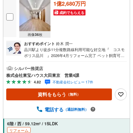
1億2,680万円
成約でもらえる
画像
36
枚
おすすめポイント
鈴木 潤一
品川駅より徒歩11分複数路線利用可能な好立地『 コスモ
ポリス品川 』2026年4月リフォーム完了 ペット飼育可！
大切なペットと一緒に暮らせます ダブルオートロック付な
のでセキュリティ面も安心 留守中も荷物を受け取ることが
シルバー推奨店
できる宅配ボックス有 3口コンロや食洗機が付いた対面式
株式会社東宝ハウス大田東京 営業4課
システムキッチン 乾燥や空気の汚れが少なく快適に過ごせ
4.82
不動産会社レビュー 17件
る床暖房 全居室に収納付！トランクルームも付いて収納充
実～東京、川崎エリアの「住まい」探しに確かな安心と満
資料をもらう
（無料）
足を～ 東宝ハウス大田東京ならではの高品質なサービスを
お届けします。各種ご相談も承っております。 住宅ローン
のご相談 FPによるライフプランのシミュレーションお電話
電話する
（通話料無料）
よりお問い合わせの際は「Yahoo！不動産を見た」とお伝
え下さい。【資料をもらう】【室内・現地を見学する】ボ
6階 / 西 / 59.12m
/ 1SLDK
2
タンよりご予約いただくとご見学がスムーズにご案内でき
リフォーム
ます。お客様のお住まいへの「希望」を形にするべく全力