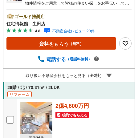
物件情報をご用意して皆様の住まい探しをお手伝いしてお
ります。まずは最寄りの住宅情報館にお気軽にご相談くだ
さい。住宅ローン相談会も同時開催中無理のない住宅ロー
ゴールド推奨店
ンの試算やご購入の際にかかる諸費用の概算も行っており
住宅情報館 生田店
ます。しっかりとした資金計画のアドバイスをさせて頂き
4.8
不動産会社レビュー 20件
ますので、お気軽にご相談ください。
資料をもらう
（無料）
電話する
（通話料無料）
取り扱い不動産会社をもっと見る（
全
2
社
）
28階 / 北 / 70.31m
/ 2LDK
2
リフォーム
2億4,800万円
成約でもらえる
画像
36
枚