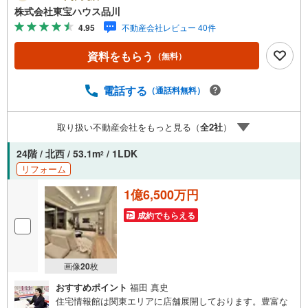
るとPayPayボーナスライトがもらえる「Yahoo！ 不動産
株式会社東宝ハウス品川
物件ご成約キャンペーン」の対象になります。「資料をも
4.95
不動産会社レビュー 40件
らう」「見学予約をする」ボタンからお問い合わせくださ
い。※必ずYahoo！ JAPAN IDでログインしてください。※P
資料をもらう
（無料）
ayPayボーナスライトは出金と譲渡はできません。ご案
内・詳細な資料のご請求はお気軽にどうぞ♪お電話でのお
問い合わせも常時受け付けております！お気軽にお問い合
電話する
（通話料無料）
わせください。
取り扱い不動産会社をもっと見る（
全
2
社
）
24階 / 北西 / 53.1m
/ 1LDK
2
リフォーム
1億6,500万円
成約でもらえる
画像
20
枚
おすすめポイント
福田 真史
住宅情報館は関東エリアに店舗展開しております。豊富な