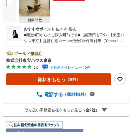
画像
36
枚
おすすめポイント
佐々木 裕枝
■頭金0円からのご購入可能です■（諸費用もOK）【東宝ハ
ウス東京】提携住宅ローン×低金利×保障付帯【Yahoo！ 不
動産キャンペーン対象店舗】当店で物件を成約するとPayP
ayボーナスライトがもらえる「Yahoo！ 不動産 物件ご成約
ゴールド推奨店
キャンペーン」の対象になります。「資料をもらう」「見
株式会社東宝ハウス東京
学予約をする」ボタンからお問い合わせください。※必ずY
5.0
不動産会社レビュー 15件
ahoo！ JAPAN IDでログインしてください。※PayPayボー
ナスライトは出金と譲渡はできません。ご案内・詳細な資
資料をもらう
（無料）
料のご請求はお気軽にどうぞ♪お電話でのお問い合わせも
常時受け付けております！お気軽にお問い合わせくださ
い。
電話する
（通話料無料）
取り扱い不動産会社をもっと見る（
全
1
社
）