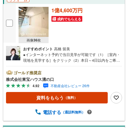
心待ちにしております。
1億4,600万円
成約でもらえる
画像
36
枚
おすすめポイント
高橋 留美
●インターネット予約で当日見学が可能です（1）［室内・
現地を見学する］をクリック（2）本日～4日以内をご希望
の方は「ご要望・ご質問欄」に希望日時をご記入くださ
い！●10:00～21:00はお電話でのお問い合わせがスムーズで
ゴールド推奨店
す。【Yahoo！ 不動産キャンペーン対象店舗】当店で物件
株式会社東宝ハウス溝の口
を成約するとPayPayポイントがもらえる「Yahoo！不動産
4.92
不動産会社レビュー 26件
物件ご成約キャンペーン」の対象になります。「資料をも
らう」「見学予約をする」ボタンからお問い合わせくださ
資料をもらう
（無料）
い。※必ずYahoo！ JAPAN IDでログインしてください。※P
ayPayポイントは出金と譲渡はできません。たくさんのお
客様からのお言葉に感謝してこれからも楽しく素敵なお家
電話する
（通話料無料）
探しをお約束します。お家探しを始めてみようと思われた
らまずは、お気軽に東宝ハウス溝の口に相談してみません