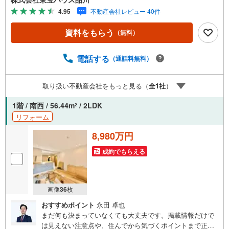
報も含めて、一緒に後悔しない住まい探しを進めていきま
4.95
不動産会社レビュー 40件
しょう。まずはお気軽にご相談ください。【Yahoo！ 不動
産キャンペーン対象店舗】当店で物件を成約するとPayPay
資料をもらう
（無料）
ボーナスライトがもらえる「Yahoo！ 不動産 物件ご成約キ
ャンペーン」の対象になります。「資料をもらう」「見学
予約をする」ボタンからお問い合わせください。※必ずYah
電話する
（通話料無料）
oo！ JAPAN IDでログインしてください。※PayPayボーナ
スライトは出金と譲渡はできません。ご案内・詳細な資料
取り扱い不動産会社をもっと見る（
全
1
社
）
のご請求はお気軽にどうぞ♪お電話でのお問い合わせも常
時受け付けております！お気軽にお問い合わせください。
1階 / 南西 / 56.44m
/ 2LDK
2
リフォーム
8,980万円
成約でもらえる
画像
36
枚
おすすめポイント
永田 卓也
まだ何も決まっていなくても大丈夫です。掲載情報だけで
は見えない注意点や、住んでから気づくポイントまで正直