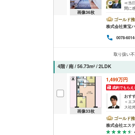
≪当
神津島村
間に
京王相模
共用施設
画像
36
枚
ら始
八丈島八
ーム
ゴールド推
小田急多
コンシェ
綺麗
株式会社東宝
へ、
東急大井
して
設備
0078-6014
前に
東急世田
容赦
床暖房
（
ます
京急空港
取り扱い不
お客
合わ
ゆりかも
4階 / 南 / 56.73m
/ 2LDK
2
見学
間取り、居室
内さ
多摩モノ
1,499万円
バリアフ
成約でもらえ
おす
LD
＜エ
ス社
リビング
画像
33
枚
済に
（
6
）
報が
ゴールド推
ト広
株式会社エス
けく
キッチン
ム、