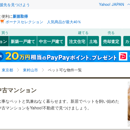
Yahoo! JAPAN
援先を見つけよう
と便利に
新規取得
ボーナスセレクション 人気商品が最大40％
検索条件を保存しました
買う
建てる
売る
0
)
常磐線
(
0
)
リノベーション
ョン
新築一戸建て
中古一戸建て
注文住宅
土地
売却査定
カ
この検索条件の新着物件通知は、
マイページ
から設定できます。
ライン（宇都宮～逗子）
湘南新宿ライン（前橋～小田原）
ション・リフォーム
築古・築30年以上
（
9
）
(
)
63
)
中央区
久米川町
(
255
(
1
)
)
岩手
宮城
秋田
山形
(
0
)
76
)
)
文京区
萩山町
(
(
125
2
)
)
東海道本線
(
0
)
東京都、東村山市、ペット可
神奈川
埼玉
千葉
茨城
東京都
東村山市
ペット可な物件一覧
39
)
北区
美住町
(
88
(
4
)
)
武蔵野線
(
1
)
クスあり
22
)
（
15
）
墨田区
24時間ゴミ出し可
(
60
)
（
3
）
長野
富山
石川
福井
0
)
中央本線（JR東日本）
(
0
)
中古マンション
検索条件を保存する
ルーム
6
)
（
2
）
足立区
エレベーター
(
176
)
（
20
）
0
)
八高線
(
0
)
閉じる
閉じる
お気に入りリストを見る
お気に入りリストを見る
閉じる
閉じる
岐阜
静岡
三重
大事なペットと気兼ねなく暮らせます。新居でペットを飼い始めた
きあり（近隣を含む）
(
89
)
中野区
オートロック
(
109
)
（
14
）
マイページ
古マンションをYahoo!不動産で見つけましょう。
各駅停車）
(
0
)
埼京線
(
0
)
兵庫
京都
滋賀
奈良
01
)
品川区
(
155
)
線
(
0
)
上越新幹線
(
0
)
約
7
)
世田谷区
(
203
)
線
(
0
)
北陸新幹線
(
0
)