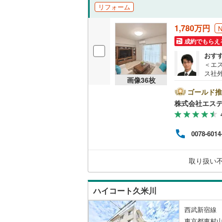
リフォーム
1,780万円
成約でもらえ
おす
＜エ
ス社
画像
36
枚
済に
報が
ゴールド推
ト広
株式会社エス
けく
ム、
フが
0078-6014
けます
この
さい
取り扱い
用意
料）
ハイコート久米川
西武新宿線 
東京都東村山