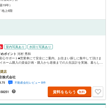
（築19年）
/ 地上6階
室内写真あり
水回り写真あり
る
すめポイント
河村 秀和
の安心サポート■営業車にて安全にご案内。お住まい探しに集中して頂けま
マイホーム購入の資金計画・購入から老後までの人生設計を実施、暮らしに
を提案します■どんなに信用のある建築会社でもご自分の目で確認すること
要ですよね。特殊機材を使用し物件状態を調査致しますご来店特典■FP相
奨店
ャッシュフローの作成無料でできます■未公開の物件情報をご紹介■弊社仲
京株式会社
てご契約頂くと1万円から最大10万円のご紹介料をお支払い！詳しくはスタ
不動産会社レビュー 8件
4.75
迄 都内有数の1棟ビル大型店舗開店！■西武新宿線『田無駅』徒歩3分の好
！ それでもちょっとな？という方はご自宅へ『無料送迎サービス』実施し
資料をもらう
-58251
無料
ります！■チャイルドスペース、ベビーベッド、ミルク用浄水サーバー、紙
つ、アメニティ、大型個室ブース4部屋、各ブースモニター等完備しており
！