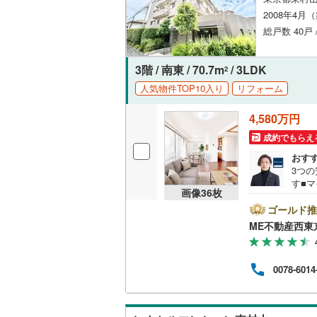
2008年4月
総戸数 40戸 
3階 / 南東 / 70.7m
/ 3LDK
2
人気物件TOP10入り
リフォーム
4,580万円
成約でもらえ
おす
3つ
す■
画像
36
枚
安心
は重
ゴールド推
談キ
ME不動産西東
介に
ッフ
立地
0078-6014
てお
おむ
ます