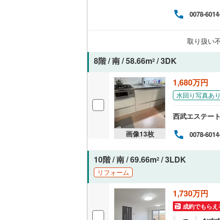
フが
0078-6014
独立型キ
けます
この
さい
浴室
取り扱い
用意
料）
浴室乾燥
8階 / 南 / 58.66m
/ 3DK
2
1,680万円
バルコニー、
水回り写真あ
ルーフバ
西武エステー
収納
画像
13
枚
0078-6014
ウォーク
10階 / 南 / 69.66m
/ 3LDK
（
10
）
2
リフォーム
販売、価格、
1,730万円
即入居可
成約でもらえ