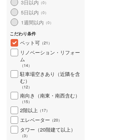
3日以内
（
0
）
5日以内
（
0
）
1週間以内
（
0
）
こだわり条件
ペット可
（
21
）
リノベーション・リフォー
ム
（
14
）
駐車場空きあり（近隣を含
む）
（
12
）
南向き（南東・南西含む）
（
15
）
2階以上
（
17
）
エレベーター
（
20
）
タワー（20階建て以上）
（
3
）