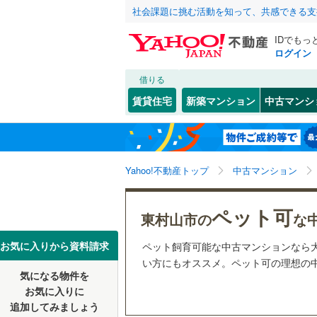
社会課題に挑む活動を知って、共感できる支
IDでもっ
ログイン
借りる
北海道
JR
北海道
東北本線
(
こだわり条件
リフォーム、
賃貸住宅
新築マンション
中古マンシ
湘南新宿
リノベー
東京23区
千代田区
恩多町
(
1
東北
青森
(
0
)
（
14
）
新宿区
野口町
(
(
2
4
京葉線
(
0
)
関東
東京
Yahoo!不動産トップ
中古マンション
共用設備
豊島区
本町
(
1
(
)
1
南武線
(
0
)
台東区
宅配ボッ
(
1
信越・北陸
新潟
ペット可
横須賀線
(
東村山市の
な
荒川区
トランク
(
6
五日市線
(
東海
愛知
お気に入りから資料請求
ペット飼育可能な中古マンションなら
江戸川区
駐車場空
い方にもオススメ。ペット可の理想の中
常磐線（
気になる物件を
（
12
）
近畿
大阪
練馬区
(
1
東北新幹
お気に入りに
追加してみましょう
管理・管理規
大田区
(
8
秋田新幹