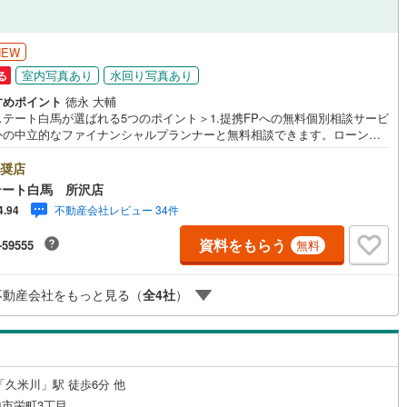
NEW
室内写真あり
水回り写真あり
る
すめポイント
徳永 大輔
ステート白馬が選ばれる5つのポイント＞1.提携FPへの無料個別相談サービ
外の中立的なファイナンシャルプランナーと無料相談できます。ローン返
ついて保険や学費等も含めてシミュレーションをご提案できます2.物件情
豊富所沢市を中心にたくさんの情報をご用意しております。インターネッ
奨店
告前の物件も多数取り揃えております。お客様のご希望エリアをお申し付
テート白馬 所沢店
ださい。3.自社グループでリフォーム、新築請負所沢店の3階はリフォー
不動産会社レビュー 34件
4.94
注文建築部門の相談スペースです。一級建築士をはじめとした専門スタッ
おりますのでご見学とあわせて、リフォームや注文建築についてご相談頂
資料をもらう
-59555
無料
4.年中無休（年末年始除く）で営業しております営業時間 9:30～19:00
時間はお電話でのお問合わせがスムーズです5.お子様連れでおこしくだ
キッズスペース、授乳室、オムツ替えベッド、アンパンマンジュースをご
不動産会社をもっと見る（
全
4
社
）
しております。ご見学ご希望の方は、右上の“室内・現地を見学する（無
をボタンからご予約ください。
「久米川」駅 徒歩6分 他
市栄町3丁目