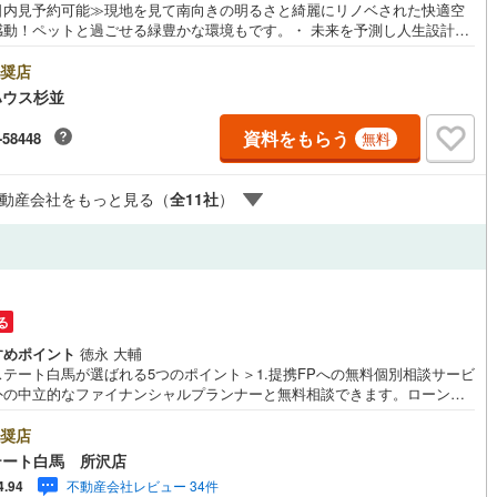
日内見予約可能≫現地を見て南向きの明るさと綺麗にリノベされた快適空
(
0
)
三宅島三宅村
(
0
)
感動！ペットと過ごせる緑豊かな環境もです。・ 未来を予測し人生設計か
原線
(
0
)
京王井の頭線
(
0
)
まる「未来カレンダー」のご提案。・ 未来に起こるであろうご自宅リフォ
丈町
(
0
)
青ヶ島村
(
0
)
をオンライン上でご提案「ミラカレクラブ」。・ 不動産売却時、ご自宅を
奨店
摩線
(
0
)
東急東横線
(
0
)
ルジュサービス
（
0
）
キッズルーム
（
1
）
にかつ瀟洒にさせるCG加工ホームステイジングサービス。・ 購入者様
ハウス杉並
税理士による確定申告の無料セミナーをご招待いたします。◆ご予約に際
町線
(
0
)
東急田園都市線
(
0
)
◆日時のご希望をお伝えください。（もちろん当日でも対応可能です）事
資料をもらう
-58448
無料
鍵等の手配や内覧（居住中物件）の手配が必要な場合がございますのでご
谷線
(
0
)
東急目黒線
(
0
)
ください。事前にご連絡をいただけると、スムーズなご案内が可能となり
5
）
オール電化
（
1
）
のでお手数ですがご一報ください。◆物件のご案内は◆弊社へのご来社、
線
(
0
)
都電荒川線
(
0
)
動産会社をもっと見る（
全
11
社
）
様宅へのお迎え・最寄駅での待ち合わせ、物件周辺のコンビニ等でお待ち
せなど、ご希望をお伝えください。ご希望条件をお伝え頂けましたら、ご
め
(
0
)
都営日暮里・舎人ライナー
(
0
)
希望物件以外の資料も用意して参ります。もちろん他の物件も併せてご案
全体
せていただきます。
レール
(
0
)
埼玉高速鉄道
(
0
)
リー住宅
（
1
）
る
すめポイント
徳永 大輔
ステート白馬が選ばれる5つのポイント＞1.提携FPへの無料個別相談サービ
外の中立的なファイナンシャルプランナーと無料相談できます。ローン返
ダイニング15畳以上
ついて保険や学費等も含めてシミュレーションをご提案できます2.物件情
豊富所沢市を中心にたくさんの情報をご用意しております。インターネッ
奨店
告前の物件も多数取り揃えております。お客様のご希望エリアをお申し付
テート白馬 所沢店
ださい。3.自社グループでリフォーム、新築請負所沢店の3階はリフォー
不動産会社レビュー 34件
4.94
注文建築部門の相談スペースです。一級建築士をはじめとした専門スタッ