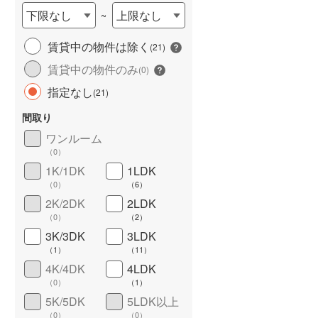
下限なし
上限なし
~
賃貸中の物件は除く
(
21
)
賃貸中の物件のみ
(
0
)
指定なし
(
21
)
間取り
ワンルーム
ワイドバルコニー
（
5
）
（
0
）
1K/1DK
1LDK
（
0
）
（
6
）
2K/2DK
2LDK
（
0
）
（
2
）
3K/3DK
3LDK
（
1
）
（
11
）
4K/4DK
4LDK
（
0
）
（
1
）
5K/5DK
5LDK以上
（
0
）
（
0
）