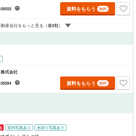
おりますのでご見学とあわせて、リフォームや注文建築についてご相談頂
資料をもらう
-59555
無料
ッチン
（
1
）
対面キッチン
（
9
）
4.年中無休（年末年始除く）で営業しております営業時間 9:30～19:00
時間はお電話でのお問合わせがスムーズです5.お子様連れでおこしくだ
キッズスペース、授乳室、オムツ替えベッド、アンパンマンジュースをご
不動産会社をもっと見る（
全
2
社
）
しております。ご見学ご希望の方は、右上の“室内・現地を見学する（無
をボタンからご予約ください。
機あり
（
16
）
浴室に窓あり
（
2
）
庭
り
ルコニー
（
1
）
専用庭
（
3
）
ト株式会社
資料をもらう
-58584
無料
インクローゼット
契約、入居関連など
能
（
4
）
室内写真あり
水回り写真あり
る