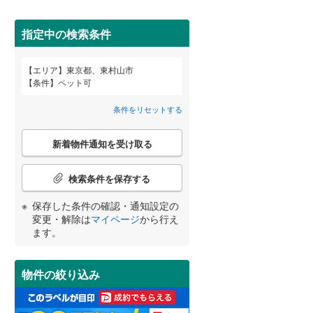
武蔵野市
(
13
)
指定中の検索条件
東京メトロ丸ノ内方南支線
(
0
)
府中市
(
41
)
東京メトロ千代田線
(
0
)
エリア
東京都、東村山市
宮崎
鹿児島
沖縄
条件
ペット可
2階以上
（
17
）
町田市
(
34
)
東京メトロ南北線
(
0
)
条件をリセットする
日野市
(
19
)
都営三田線
(
0
)
最上階
（
2
）
こ
国立市
(
10
)
新着物件通知を受け取る
の
する
る
条件をリセットする
条件をリセットする
条件をリセットする
条件をリセットする
条件をリセットする
条件をリセットする
検
東大和市
(
4
)
索
京成押上線
(
0
)
検索条件を保存する
条
武蔵村山市
制震構造
（
(
0
0
）
)
件
東武伊勢崎線
(
0
)
保存した条件の確認・通知設定の
で
羽村市
低層マンション（4階建て以
(
2
)
変更・解除は
マイページ
から行え
通
西武池袋線
(
0
)
ます。
下）
（
0
）
知
西多摩郡瑞穂町
(
0
)
西武国分寺線
(
13
)
を
受
西多摩郡奥多摩町
(
0
)
物件の絞り込み
西武拝島線
(
6
)
け
取
新島村
(
0
)
小学校まで1km以内
（
11
）
京王高尾線
(
0
)
る