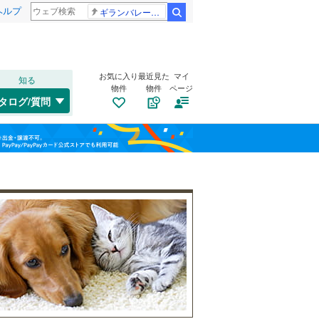
ヘルプ
ギランバレー症候群
検索
お気に入り
最近見た
マイ
知る
物件
物件
ページ
高崎線
(
0
)
タログ/質問
総武本線
(
0
)
港区
栄町
(
(
416
3
)
)
福島
渋谷区
富士見町
(
239
(
5
)
)
山手線
(
0
)
栃木
群馬
山梨
板橋区
(
147
)
横浜線
(
0
)
江東区
自転車置き場
(
217
)
（
16
）
青梅線
(
0
)
葛飾区
バイク置き場
(
56
)
（
13
）
京浜東北線
(
0
)
杉並区
防犯カメラ
(
95
)
（
9
）
総武線
(
0
)
和歌山
目黒区
(
133
)
山形新幹線
(
0
)
東海道新幹線
(
0
)