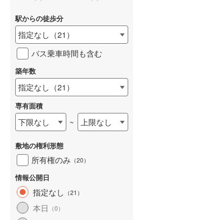
駅からの徒歩分
指定なし
（
21
）
バス乗車時間も含む
詳しく見る
築年数
指定なし
（
21
）
専有面積
下限なし
上限なし
~
敷地の権利形態
所有権のみ
（
20
）
情報公開日
指定なし
（
21
）
本日
（
0
）