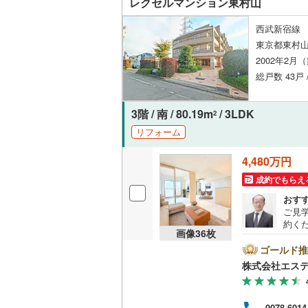
レクセルマンション東村山
西武新宿線 
東京都東村山
2002年2月
総戸数 43戸 
3階 / 南 / 80.19m
/ 3LDK
2
リフォーム
4,480万円
成約でもらえ
おす
ご見
約く
画像
36
枚
別相
す。
ゴールド推
ます
株式会社エス
イン
アを
はリ
0078-6014