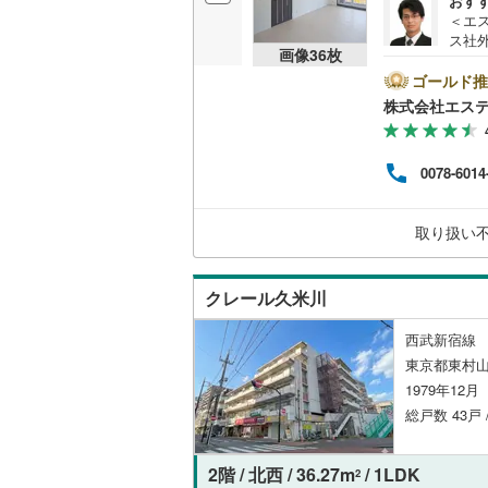
おす
オンライン対
＜エ
ス社
画像
36
枚
済に
オンライ
報が
ゴールド推
ト広
株式会社エス
けく
オンライ
ム、
フが
0078-6014
けます
この
さい
取り扱い
用意
料）
クレール久米川
西武新宿線 
東京都東村山
1979年12
総戸数 43戸 
2階 / 北西 / 36.27m
/ 1LDK
2