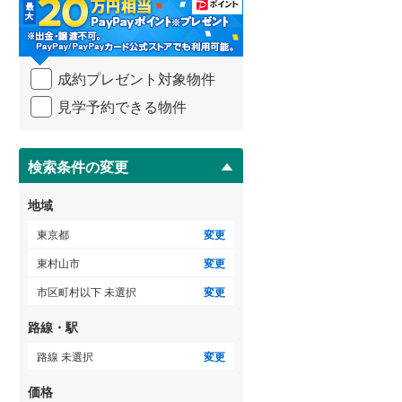
・
御蔵島村
(
0
)
小田急小田原線
(
0
)
条
件
小笠原村
(
0
)
東急多摩川線
(
0
)
を
ゲストルーム
（
1
）
成約プレゼント対象物件
マ
東急池上線
(
0
)
イ
見学予約できる物件
ペ
京急本線
(
0
)
ー
ＴＶモニタ付インターホン
ジ
東京モノレール
(
0
)
に
検索条件の変更
（
18
）
保
東京臨海高速鉄道りんかい線
(
0
)
存
地域
す
る
東京都
変更
東村山市
変更
市区町村以下 未選択
変更
路線・駅
路線 未選択
変更
価格