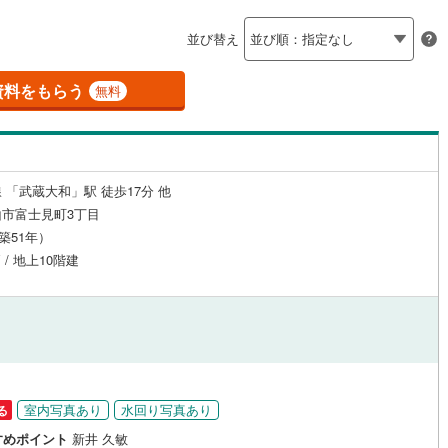
島根
岡山
広島
山口
（
21
）
24時間有人管理
（
2
）
並び替え
(
84
)
立川市
(
15
)
ロ銀座線
(
0
)
東京メトロ丸ノ内線
(
0
)
香川
愛媛
高知
保存した条件を見る
建ち方、日当たり
5
)
青梅市
(
7
)
資料をもらう
ロ日比谷線
(
0
)
東京メトロ東西線
(
0
)
無料
佐賀
長崎
熊本
大分
5
）
南向き（南東・南西含む）
)
調布市
(
34
)
ロ有楽町線
(
0
)
東京メトロ半蔵門線
(
0
)
（
15
）
(
17
)
小平市
(
12
)
ロ副都心線
(
0
)
都営浅草線
(
0
)
戸なし
（
1
）
メゾネット
（
0
）
 「武蔵大和」駅 徒歩17分 他
(
21
)
国分寺市
(
9
)
線
(
0
)
都営大江戸線
(
0
)
この条件で検索する
この条件で検索する
この条件で検索する
この条件で検索する
この条件で検索する
この条件で検索する
市区町村以下を選択
市区町村を選択す
駅を選択する
市富士見町3丁目
施工・品質・工法関連
)
狛江市
(
3
)
（築51年）
クスプレス
(
0
)
京成本線
(
0
)
 / 地上10階建
（
)
0
）
東久留米市
免震構造
（
(
0
3
）
)
線
(
0
)
北総鉄道北総線
(
0
)
総戸数200以上）
4
)
稲城市
タワー（20階建て以上）
(
7
)
（
3
）
線
(
0
)
東武東上線
(
0
)
市
(
0
)
西東京市
(
38
)
町線
(
0
)
西武新宿線
(
19
)
日の出町
(
0
)
西多摩郡檜原村
(
0
)
湖線
(
15
)
西武多摩川線
(
0
)
室内写真あり
水回り写真あり
る
)
利島村
(
0
)
駅が始発駅
（
5
）
海まで2km以内
（
0
）
線
(
0
)
京王線
(
0
)
すめポイント
新井 久敏