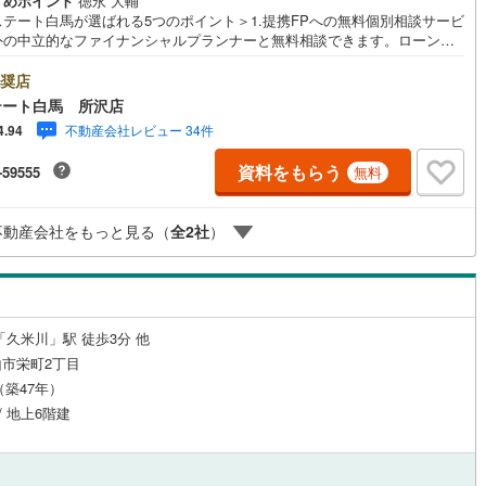
すめポイント
徳永 大輔
応
ステート白馬が選ばれる5つのポイント＞1.提携FPへの無料個別相談サービ
外の中立的なファイナンシャルプランナーと無料相談できます。ローン返
ついて保険や学費等も含めてシミュレーションをご提案できます2.物件情
ン内見(相談)可
（
17
）
IT重説可
（
11
）
豊富所沢市を中心にたくさんの情報をご用意しております。インターネッ
奨店
告前の物件も多数取り揃えております。お客様のご希望エリアをお申し付
テート白馬 所沢店
ださい。3.自社グループでリフォーム、新築請負所沢店の3階はリフォー
ン対応とは？
不動産会社レビュー 34件
4.94
注文建築部門の相談スペースです。一級建築士をはじめとした専門スタッ
おりますのでご見学とあわせて、リフォームや注文建築についてご相談頂
資料をもらう
-59555
無料
4.年中無休（年末年始除く）で営業しております営業時間 9:30～19:00
時間はお電話でのお問合わせがスムーズです5.お子様連れでおこしくだ
キッズスペース、授乳室、オムツ替えベッド、アンパンマンジュースをご
不動産会社をもっと見る（
全
2
社
）
しております。ご見学ご希望の方は、右上の“室内・現地を見学する（無
をボタンからご予約ください。
「久米川」駅 徒歩3分 他
市栄町2丁目
月（築47年）
/ 地上6階建