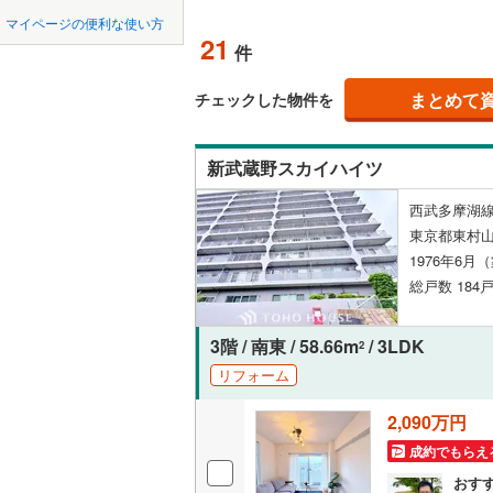
中国
鳥取
マイページの便利な使い方
ペット可
21
件
東京23区以外
八王子市
地下鉄
東京メト
四国
徳島
配置、向き、
三鷹市
(
2
まとめて
東京メト
チェックした物件を
九州・沖縄
福岡
角住戸
（
昭島市
(
4
東京メト
新武蔵野スカイハイツ
小金井市
東京メト
階下に住
西武多摩湖線
東村山市
都営新宿
0
0
0
0
0
0
東京都東村山
該当物件
該当物件
該当物件
該当物件
該当物件
該当物件
件
件
件
件
件
件
構造・規模・
福生市
(
8
1976年6月
私鉄・その他
つくばエ
総戸数 184戸
清瀬市
耐震構造
(
1
京成金町
多摩市
大規模（
(
3
3階 / 南東 / 58.66m
/ 3LDK
2
東武亀戸
（
0
）
リフォーム
あきる野
西武有楽
2,090万円
立地
西多摩郡
西武多摩
成約でもらえ
大島町
(
0
最寄りの
西武山口
おす