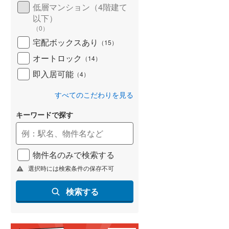
低層マンション（4階建て
以下）
（
0
）
宅配ボックスあり
（
15
）
オートロック
（
14
）
即入居可能
（
4
）
すべてのこだわりを見る
キーワードで探す
物件名のみで検索する
選択時には検索条件の保存不可
検索する