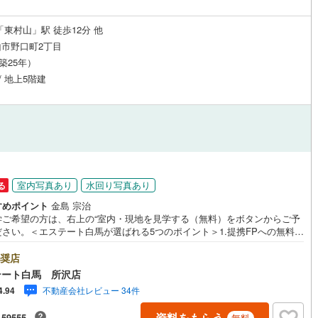
「東村山」駅 徒歩12分 他
市野口町2丁目
（築25年）
/ 地上5階建
室内写真あり
水回り写真あり
る
すめポイント
金島 宗治
学ご希望の方は、右上の“室内・現地を見学する（無料）をボタンからご予
ださい。＜エステート白馬が選ばれる5つのポイント＞1.提携FPへの無料個
談サービス社外の中立的なファイナンシャルプランナーと無料相談できま
ローン返済について保険や学費等も含めてシミュレーションをご提案でき
奨店
2.物件情報が豊富所沢市を中心にたくさんの情報をご用意しております。
テート白馬 所沢店
ターネット広告前の物件も多数取り揃えております。お客様のご希望エリ
不動産会社レビュー 34件
4.94
お申し付けください。3.自社グループでリフォーム、新築請負所沢店の3階
フォーム、注文建築部門の相談スペースです。一級建築士をはじめとした
資料をもらう
-59555
無料