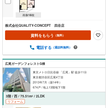
画像
18
枚
株式会社QUALITY-CONCEPT 四谷店
資料をもらう
（無料）
電話する
（通話料無料）
広尾ガーデンフォレストG棟
東京メトロ日比谷線 「広尾」駅 徒歩11分
東京都渋谷区広尾4丁目
2013年7月（築14年）
674戸 / 地上13階地下1階
3階 / 西 / 75.51m
/ 2LDK
2
リフォーム