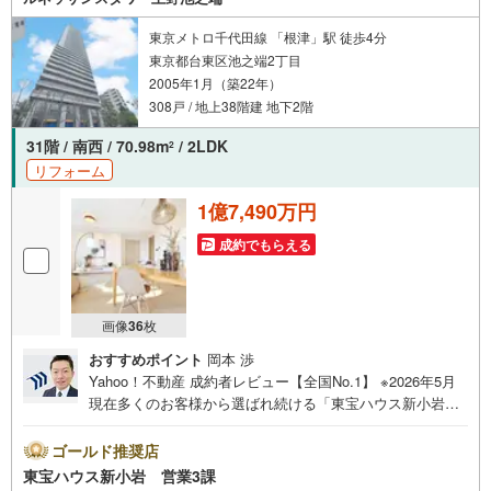
い。
東京メトロ千代田線 「根津」駅 徒歩4分
東京都台東区池之端2丁目
2005年1月（築22年）
308戸 / 地上38階建 地下2階
31階 / 南西 / 70.98m
/ 2LDK
2
リフォーム
1億7,490万円
成約でもらえる
画像
36
枚
おすすめポイント
岡本 渉
Yahoo！不動産 成約者レビュー【全国No.1】 ※2026年5月
現在多くのお客様から選ばれ続ける「東宝ハウス新小岩」
が、圧倒的な実力でお住まい探しをサポートします！■本日
見学OK■営業時間内（9:00～20:00）はお電話でのご連絡が
ゴールド推奨店
スムーズです。ご自宅への送迎・最寄駅でのお待ち合わせ
東宝ハウス新小岩 営業3課
等、お気軽にご相談ください。 選ばれる3つの「圧倒的メ