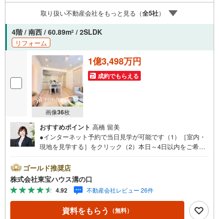
産を見た」とお伝え下さい。【資料をもらう】【室内・現
取り扱い不動産会社をもっと見る（
全
5
社
）
地を見学する】ボタンよりご予約いただくとご見学がスム
ーズにご案内できます。お客様のお住まいへの「希望」を
4階 / 南西 / 60.89m
/ 2SLDK
2
形にするべく全力でお手伝いさせていただきます。お会い
リフォーム
できる日を心待ちにしております。
1億3,498万円
成約でもらえる
画像
36
枚
おすすめポイント
高橋 留美
●インターネット予約で当日見学が可能です（1）［室内・
現地を見学する］をクリック（2）本日～4日以内をご希望
の方は「ご要望・ご質問欄」に希望日時をご記入くださ
い！●10:00～21:00はお電話でのお問い合わせがスムーズで
ゴールド推奨店
す。【Yahoo！ 不動産キャンペーン対象店舗】当店で物件
株式会社東宝ハウス溝の口
を成約するとPayPayポイントがもらえる「Yahoo！不動産
4.92
不動産会社レビュー 26件
物件ご成約キャンペーン」の対象になります。「資料をも
らう」「見学予約をする」ボタンからお問い合わせくださ
資料をもらう
（無料）
い。※必ずYahoo！ JAPAN IDでログインしてください。※P