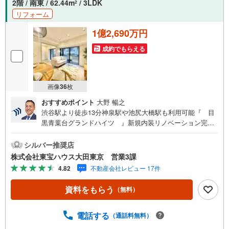
2階 / 南東 / 62.44m
/ 3LDK
2
リフォーム
1億2,690万円
成約でもらえる
画像
36
枚
おすすめポイント
大野 暢之
渋谷駅より徒歩13分神泉駅や池尻大橋駅も利用可能『 目
黒青葉台グランドハイツ 』新規内装リノベーション完了
ペット飼育可！大切なペットと一緒に暮らせます 全居室に
収納付！WICも付いて収納スペース充実 3口コンロや食洗
シルバー推奨店
機が付いた対面式システムキッチン キレイなお水がいつで
株式会社東宝ハウス大田東京 営業3課
も安心して飲める浄水器付 2階部分南東向きバルコニー
4.82
不動産会社レビュー 17件
付！採光・風通し良好 留守中も荷物を受け取ることができ
る宅配ボックス有～東京、川崎エリアの「住まい」探しに
資料をもらう
（無料）
確かな安心と満足を～ 東宝ハウス大田東京ならではの高品
質なサービスをお届けします。各種ご相談も承っておりま
す。 住宅ローンのご相談 FPによるライフプランのシミュ
電話する
（通話料無料）
レーションお電話よりお問い合わせの際は「Yahoo！不動