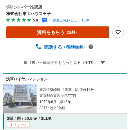
にお電話ください！下記のお申込み方法も可能です！ご見
シルバー推奨店
学希望のお客様:右上の「室内・現地を見学する」をクリッ
株式会社東宝ハウス王子
クして下さい。資料請求希望のお客様:右上の「資料をもら
5.0
不動産会社レビュー 16件
う」をクリックして下さい。【東宝ハウス王子のポイン
ト】（1）不動産のご提案から資金計画・ライフシミュレー
資料をもらう
（無料）
ションのご相談・無理のないライフプラン、提携による低
金利住宅ローンのご提案、購入前に知る「購入後の家族の
生活」を「未来カレンダー」で見える化します。（2）ご購
電話する
（通話料無料）
入後から始まる「専属FPによるファイナンシャルライフサ
ポート」・漠然としたキャッシュフローのグラフ化、効果
取り扱い不動産会社をもっと見る（
全
1
社
）
的な生命保険の見直し、繰り上げ返済の効果的なタイミン
グなどご提案させて頂きます。■ご案内方法ご自宅へお迎
え・最寄駅等でお待ち合わせ、弊社へのご来社など、ご相
浅草ロイヤルマンション
談くださいませ。■お車の無料提携駐車場がございます。
東武伊勢崎線 「浅草」駅 徒歩16分
東京都台東区今戸2丁目
1979年8月（築48年）
83戸 / 地上9階建
2階 / 西 / 50.6m
/ 2LDK
2
リフォーム