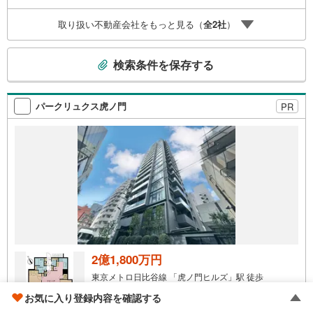
取り扱い不動産会社をもっと見る（
全
2
社
）
こ
検索条件を保存する
の
検
索
パークリュクス虎ノ門
PR
条
件
で
通
知
を
受
け
取
る
2億1,800万円
・
東京メトロ日比谷線 「虎ノ門ヒルズ」駅 徒歩
条
5分
お気に入り登録内容を確認する
件
東京都港区西新橋3丁目