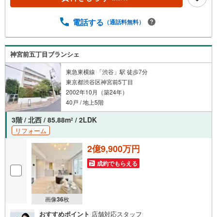
件POINT〉■京王井の頭線『神泉』駅徒歩6分■東急田園都
市線『池尻大橋』駅徒歩12分■JR山手線『渋谷』駅徒歩13
電話する
（通話料無料）
分■大切なペットと一緒に暮らせます（細則有）■全室エア
コン設置済、すぐに新生活をスタート■セキュリティ面も安
心のオートロック完備■急な外出時にも荷物の受け取りに便
利な宅配ボックス■買い物施設や公園が近くに揃う充実した
神宮前五丁目ブランシェ
生活環境■■■■■■■■■■■■■■■■■■■■■お気軽にお申しつけ
東急東横線 「渋谷」駅 徒歩7分
ください。
東京都渋谷区神宮前5丁目
2002年10月（築24年）
40戸 / 地上5階
3階 / 北西 / 85.88m
/ 2LDK
2
リフォーム
2億9,900万円
成約でもらえる
画像
36
枚
おすすめポイント
店舗対応スタッフ