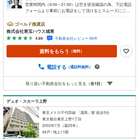
営業時間内（9:00～21:00）は空き状況確認の為、下記電話
フォームより事前にお電話をして頂けるとスムーズにご案
内ができます。▽TOHO HOUSE CLUB▽現時点の未来
カレンダーの作成▽ご購入後もお客様の人生のパートナー
ゴールド推奨店
として暮らしの「安心」を守り続けます。【Yahoo！ 不動
株式会社東宝ハウス城東
産キャンペーン対象店舗】当店で物件を成約するとPayPay
4.69
不動産会社レビュー 66件
ボーナスライトがもらえる「Yahoo！ 不動産 物件ご成約キ
ャンペーン」の対象になります。「資料をもらう」「見学
資料をもらう
（無料）
予約をする」ボタンからお問い合わせください。※必ずYah
oo！ JAPAN IDでログインしてください。※PayPayボーナ
スライトは出金と譲渡はできません。ご案内・詳細な資料
電話する
（通話料無料）
のご請求はお気軽にどうぞ♪お電話でのお問い合わせも常
時受け付けております！■頭金0円からのご購入可能です■
取り扱い不動産会社をもっと見る（
全
1
社
）
（諸費用もOK）お気軽にお問い合わせください。
デュオ・スカーラ上野
東京メトロ千代田線 「湯島」駅 徒歩3分
東京都台東区上野1丁目
2002年7月（築25年）
49戸 / 地上11階