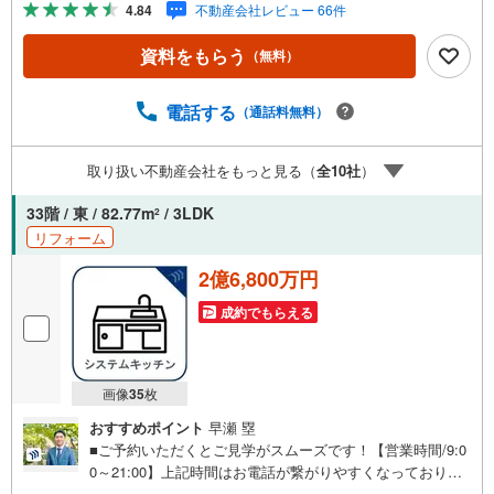
4.84
不動産会社レビュー 66件
リット」 （1）【業界最低水準の提携住宅ローン】「他社
で断られた」「借入がある」方も独自審査で多数承認！優
資料をもらう
（無料）
遇金利と各種手数料0円でお得に。（2）【未来カレンダー
で資金の不安ゼロへ】専用ソフトで将来の家計を無料シミ
ュレーション。「月々いくらなら安心か」をプロが明確に
電話する
（通話料無料）
します。（3）【ご購入後の生涯サポート】売って終わりで
はありません。専属FPがお引渡し後も一生涯お守りしま
取り扱い不動産会社をもっと見る（
全
10
社
）
す。 Yahoo！不動産キャンペーン対象店舗 当店でのご成約
でPayPayボーナスがもらえるキャンペーン対象です！※必
33階 / 東 / 82.77m
/ 3LDK
2
ずYahoo！ JAPAN IDでログインの上お問い合わせくださ
リフォーム
い。
2億6,800万円
成約でもらえる
画像
35
枚
おすすめポイント
早瀬 塁
■ご予約いただくとご見学がスムーズです！【営業時間/9:0
0～21:00】上記時間はお電話が繋がりやすくなっておりま
す。人気物件には特に問い合わせが集中するため、お早め