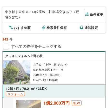
東京都｜東京メトロ銀座線｜駐車場空きあり（近
条件変更
隣を含む）
おすすめ順
検索条件保存
通知設定
242
件
すべての物件をチェックする
クレストフォルム上野の杜
山手線 「上野」駅 徒歩7分
東京都台東区下谷1丁目
2004年7月（築23年）
124戸 / 地上15階建
12階 / 西 / 70.21m
/ 3LDK
2
リフォーム
1億2,800万円
NEW