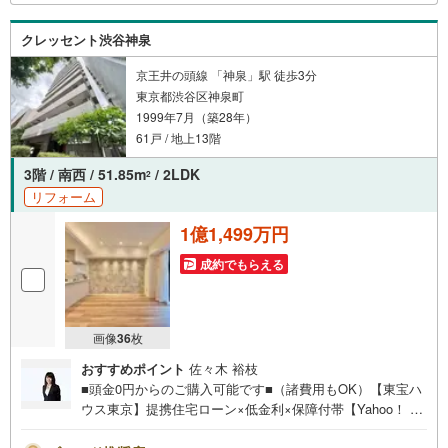
聞かせ下さい！未来の「不安」を「安心」に変える「未来
カレンダー」もご来店時に好評です。スタッフ一同いつで
クレッセント渋谷神泉
もお客様のお問合せをお待ちしております。
京王井の頭線 「神泉」駅 徒歩3分
東京都渋谷区神泉町
1999年7月（築28年）
61戸 / 地上13階
3階 / 南西 / 51.85m
/ 2LDK
2
リフォーム
1億1,499万円
成約でもらえる
画像
36
枚
おすすめポイント
佐々木 裕枝
■頭金0円からのご購入可能です■（諸費用もOK）【東宝ハ
ウス東京】提携住宅ローン×低金利×保障付帯【Yahoo！ 不
動産キャンペーン対象店舗】当店で物件を成約するとPayP