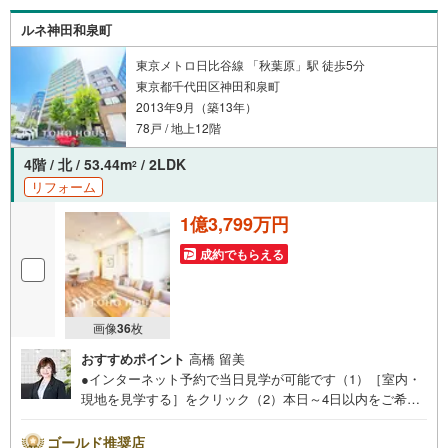
ルネ神田和泉町
東京メトロ日比谷線 「秋葉原」駅 徒歩5分
東京都千代田区神田和泉町
2013年9月（築13年）
78戸 / 地上12階
4階 / 北 / 53.44m
/ 2LDK
2
リフォーム
1億3,799万円
成約でもらえる
画像
36
枚
おすすめポイント
高橋 留美
●インターネット予約で当日見学が可能です（1）［室内・
現地を見学する］をクリック（2）本日～4日以内をご希望
の方は「ご要望・ご質問欄」に希望日時をご記入くださ
い！●10:00～21:00はお電話でのお問い合わせがスムーズで
ゴールド推奨店