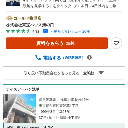
現地を見学する］をクリック（2）本日～4日以内をご希望
の方は「ご要望・ご質問欄」に希望日時をご記入くださ
い！●10:00～21:00はお電話でのお問い合わせがスムーズで
ゴールド推奨店
す。【Yahoo！ 不動産キャンペーン対象店舗】当店で物件
株式会社東宝ハウス溝の口
を成約するとPayPayポイントがもらえる「Yahoo！不動産
4.92
不動産会社レビュー 26件
物件ご成約キャンペーン」の対象になります。「資料をも
らう」「見学予約をする」ボタンからお問い合わせくださ
資料をもらう
（無料）
い。※必ずYahoo！ JAPAN IDでログインしてください。※P
ayPayポイントは出金と譲渡はできません。たくさんのお
客様からのお言葉に感謝してこれからも楽しく素敵なお家
電話する
（通話料無料）
探しをお約束します。お家探しを始めてみようと思われた
らまずは、お気軽に東宝ハウス溝の口に相談してみません
取り扱い不動産会社をもっと見る（
全
9
社
）
か？何も決まっていなくて大丈夫！まずはお客様の夢をお
聞かせ下さい！未来の「不安」を「安心」に変える「未来
カレンダー」もご来店時に好評です。スタッフ一同いつで
ナイスアーバン浅草
もお客様のお問合せをお待ちしております。
都営浅草線 「浅草」駅 徒歩15分
東京都台東区東浅草1丁目
1999年8月（築28年）
37戸 / 地上14階建 地下1階
9階 / 東 / 63.48m
/ 3LDK
2