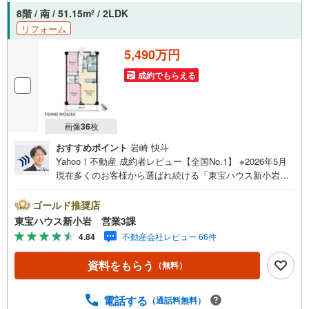
でPayPayボーナスがもらえるキャンペーン対象です！※必
8階 / 南 / 51.15m
/ 2LDK
2
ずYahoo！ JAPAN IDでログインの上お問い合わせくださ
リフォーム
い。
5,490万円
成約でもらえる
画像
36
枚
おすすめポイント
岩崎 快斗
Yahoo！不動産 成約者レビュー【全国No.1】 ※2026年5月
現在多くのお客様から選ばれ続ける「東宝ハウス新小岩」
が、圧倒的な実力でお住まい探しをサポートします！■本日
見学OK■営業時間内（9:00～20:00）はお電話でのご連絡が
ゴールド推奨店
スムーズです。ご自宅への送迎・最寄駅でのお待ち合わせ
東宝ハウス新小岩 営業3課
等、お気軽にご相談ください。 選ばれる3つの「圧倒的メ
4.84
不動産会社レビュー 66件
リット」 （1）【業界最低水準の提携住宅ローン】「他社
で断られた」「借入がある」方も独自審査で多数承認！優
資料をもらう
（無料）
遇金利と各種手数料0円でお得に。（2）【未来カレンダー
で資金の不安ゼロへ】専用ソフトで将来の家計を無料シミ
ュレーション。「月々いくらなら安心か」をプロが明確に
電話する
（通話料無料）