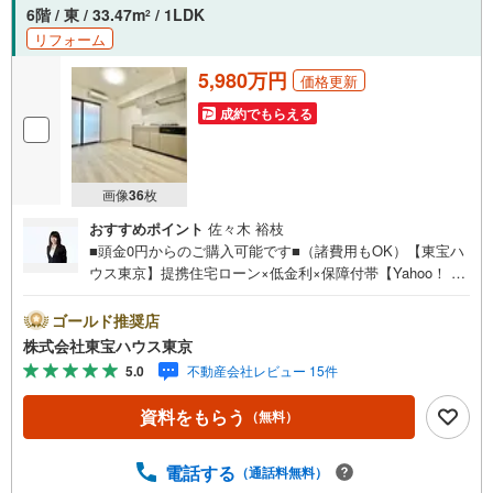
6階 / 東 / 33.47m
/ 1LDK
2
リフォーム
5,980万円
価格更新
成約でもらえる
画像
36
枚
おすすめポイント
佐々木 裕枝
■頭金0円からのご購入可能です■（諸費用もOK）【東宝ハ
ウス東京】提携住宅ローン×低金利×保障付帯【Yahoo！ 不
動産キャンペーン対象店舗】当店で物件を成約するとPayP
ayボーナスライトがもらえる「Yahoo！ 不動産 物件ご成約
ゴールド推奨店
キャンペーン」の対象になります。「資料をもらう」「見
株式会社東宝ハウス東京
学予約をする」ボタンからお問い合わせください。※必ずY
5.0
不動産会社レビュー 15件
ahoo！ JAPAN IDでログインしてください。※PayPayボー
ナスライトは出金と譲渡はできません。ご案内・詳細な資
資料をもらう
（無料）
料のご請求はお気軽にどうぞ♪お電話でのお問い合わせも
常時受け付けております！お気軽にお問い合わせくださ
い。
電話する
（通話料無料）