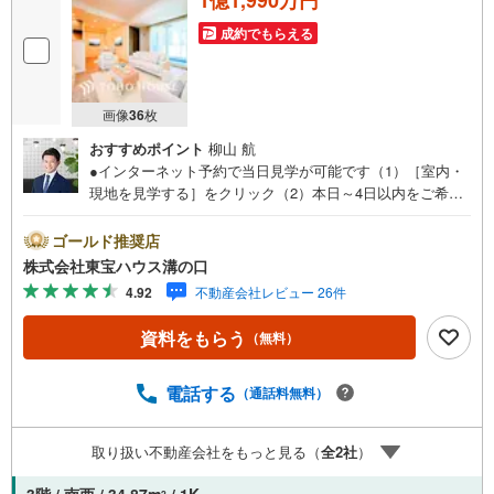
1億1,990万円
成約でもらえる
画像
36
枚
おすすめポイント
柳山 航
●インターネット予約で当日見学が可能です（1）［室内・
現地を見学する］をクリック（2）本日～4日以内をご希望
の方は「ご要望・ご質問欄」に希望日時をご記入くださ
い！●10:00～21:00はお電話でのお問い合わせがスムーズで
ゴールド推奨店
す。【Yahoo！ 不動産キャンペーン対象店舗】当店で物件
株式会社東宝ハウス溝の口
を成約するとPayPayポイントがもらえる「Yahoo！不動産
4.92
不動産会社レビュー 26件
物件ご成約キャンペーン」の対象になります。「資料をも
らう」「見学予約をする」ボタンからお問い合わせくださ
資料をもらう
（無料）
い。※必ずYahoo！ JAPAN IDでログインしてください。※P
ayPayポイントは出金と譲渡はできません。たくさんのお
客様からのお言葉に感謝してこれからも楽しく素敵なお家
電話する
（通話料無料）
探しをお約束します。お家探しを始めてみようと思われた
らまずは、お気軽に東宝ハウス溝の口に相談してみません
取り扱い不動産会社をもっと見る（
全
2
社
）
か？何も決まっていなくて大丈夫！まずはお客様の夢をお
聞かせ下さい！未来の「不安」を「安心」に変える「未来
2