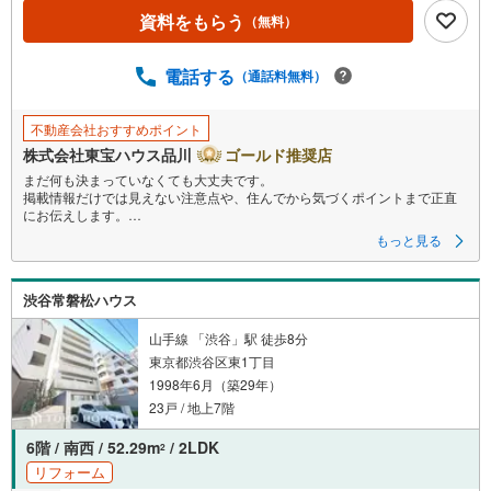
資料をもらう
（無料）
電話する
（通話料無料）
不動産会社おすすめポイント
株式会社東宝ハウス品川
ゴールド推奨店
まだ何も決まっていなくても大丈夫です。
掲載情報だけでは見えない注意点や、住んでから気づくポイントまで正直
にお伝えします。
もっと見る
東宝ハウス品川では、良いことも悪いことも包み隠さずお伝えし、「納得
して選ぶ」ためのサポートを大切にしています。
現地でしか分からないリアルな情報も含めて、一緒に後悔しない住まい探
渋谷常磐松ハウス
しを進めていきましょう。
まずはお気軽にご相談ください。
山手線 「渋谷」駅 徒歩8分
東京都渋谷区東1丁目
【Yahoo！ 不動産キャンペーン対象店舗】
1998年6月（築29年）
当店で物件を成約するとPayPayボーナスライトがもらえる
「Yahoo！ 不動産 物件ご成約キャンペーン」の対象になります。
23戸 / 地上7階
「資料をもらう」「見学予約をする」ボタンからお問い合わせください。
※必ずYahoo！ JAPAN IDでログインしてください。
6階 / 南西 / 52.29m
/ 2LDK
2
※PayPayボーナスライトは出金と譲渡はできません。
リフォーム