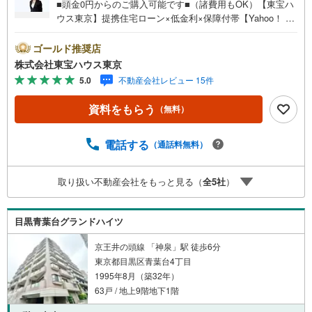
■頭金0円からのご購入可能です■（諸費用もOK）【東宝ハ
ウス東京】提携住宅ローン×低金利×保障付帯【Yahoo！ 不
動産キャンペーン対象店舗】当店で物件を成約するとPayP
ayボーナスライトがもらえる「Yahoo！ 不動産 物件ご成約
ゴールド推奨店
キャンペーン」の対象になります。「資料をもらう」「見
株式会社東宝ハウス東京
学予約をする」ボタンからお問い合わせください。※必ずY
5.0
不動産会社レビュー 15件
ahoo！ JAPAN IDでログインしてください。※PayPayボー
ナスライトは出金と譲渡はできません。ご案内・詳細な資
資料をもらう
（無料）
料のご請求はお気軽にどうぞ♪お電話でのお問い合わせも
常時受け付けております！お気軽にお問い合わせくださ
い。
電話する
（通話料無料）
取り扱い不動産会社をもっと見る（
全
5
社
）
目黒青葉台グランドハイツ
京王井の頭線 「神泉」駅 徒歩6分
東京都目黒区青葉台4丁目
1995年8月（築32年）
63戸 / 地上9階地下1階