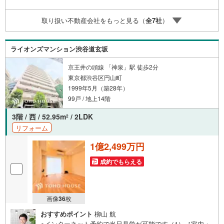
します。（3）【ご購入後の生涯サポート】売って終わりで
はありません。専属FPがお引渡し後も一生涯お守りしま
取り扱い不動産会社をもっと見る（
全
7
社
）
す。 Yahoo！不動産キャンペーン対象店舗 当店でのご成約
でPayPayボーナスがもらえるキャンペーン対象です！※必
ずYahoo！ JAPAN IDでログインの上お問い合わせくださ
ライオンズマンション渋谷道玄坂
い。
京王井の頭線 「神泉」駅 徒歩2分
東京都渋谷区円山町
1999年5月（築28年）
99戸 / 地上14階
3階 / 西 / 52.95m
/ 2LDK
2
リフォーム
1億2,499万円
成約でもらえる
画像
36
枚
おすすめポイント
柳山 航
●インターネット予約で当日見学が可能です（1）［室内・