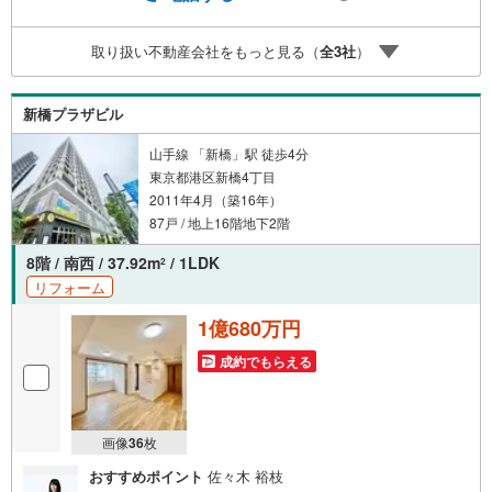
探しをお約束します。お家探しを始めてみようと思われた
らまずは、お気軽に東宝ハウス溝の口に相談してみません
取り扱い不動産会社をもっと見る（
全
3
社
）
か？何も決まっていなくて大丈夫！まずはお客様の夢をお
聞かせ下さい！未来の「不安」を「安心」に変える「未来
カレンダー」もご来店時に好評です。スタッフ一同いつで
新橋プラザビル
もお客様のお問合せをお待ちしております。
山手線 「新橋」駅 徒歩4分
東京都港区新橋4丁目
2011年4月（築16年）
87戸 / 地上16階地下2階
8階 / 南西 / 37.92m
/ 1LDK
2
リフォーム
1億680万円
成約でもらえる
画像
36
枚
おすすめポイント
佐々木 裕枝