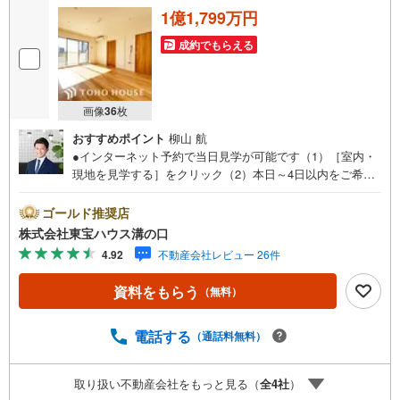
ご案内・詳細な資料のご請求はお気軽にどうぞ♪
1億1,799万円
お電話でのお問い合わせも常時受け付けております！
成約でもらえる
お気軽にお問い合わせください。
画像
36
枚
おすすめポイント
柳山 航
●インターネット予約で当日見学が可能です（1）［室内・
現地を見学する］をクリック（2）本日～4日以内をご希望
の方は「ご要望・ご質問欄」に希望日時をご記入くださ
い！●10:00～21:00はお電話でのお問い合わせがスムーズで
ゴールド推奨店
す。【Yahoo！ 不動産キャンペーン対象店舗】当店で物件
株式会社東宝ハウス溝の口
を成約するとPayPayポイントがもらえる「Yahoo！不動産
4.92
不動産会社レビュー 26件
物件ご成約キャンペーン」の対象になります。「資料をも
らう」「見学予約をする」ボタンからお問い合わせくださ
資料をもらう
（無料）
い。※必ずYahoo！ JAPAN IDでログインしてください。※P
ayPayポイントは出金と譲渡はできません。たくさんのお
客様からのお言葉に感謝してこれからも楽しく素敵なお家
電話する
（通話料無料）
探しをお約束します。お家探しを始めてみようと思われた
らまずは、お気軽に東宝ハウス溝の口に相談してみません
取り扱い不動産会社をもっと見る（
全
4
社
）
か？何も決まっていなくて大丈夫！まずはお客様の夢をお