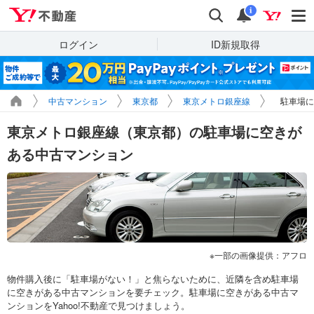
Yahoo!不動産
検索
通知
i
ログイン
ID新規取得
中古マンション
東京都
東京メトロ銀座線
駐車場に
東京メトロ銀座線（東京都）の駐車場に空きが
ある中古マンション
一部の画像提供：アフロ
物件購入後に「駐車場がない！」と焦らないために、近隣を含め駐車場
に空きがある中古マンションを要チェック。駐車場に空きがある中古マ
ンションをYahoo!不動産で見つけましょう。