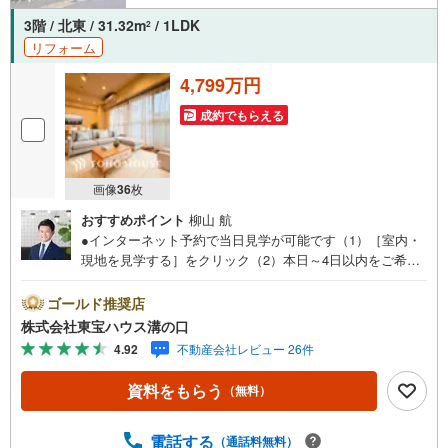
3階 / 北東 / 31.32m
/ 1LDK
2
リフォーム
4,799万円
成約でもらえる
画像
36
枚
おすすめポイント
柳山 航
●インターネット予約で当日見学が可能です（1）［室内・
現地を見学する］をクリック（2）本日～4日以内をご希望
の方は「ご要望・ご質問欄」に希望日時をご記入くださ
い！●10:00～21:00はお電話でのお問い合わせがスムーズで
ゴールド推奨店
す。【Yahoo！ 不動産キャンペーン対象店舗】当店で物件
株式会社東宝ハウス溝の口
を成約するとPayPayポイントがもらえる「Yahoo！不動産
4.92
不動産会社レビュー 26件
物件ご成約キャンペーン」の対象になります。「資料をも
らう」「見学予約をする」ボタンからお問い合わせくださ
資料をもらう
（無料）
い。※必ずYahoo！ JAPAN IDでログインしてください。※P
ayPayポイントは出金と譲渡はできません。たくさんのお
客様からのお言葉に感謝してこれからも楽しく素敵なお家
電話する
（通話料無料）