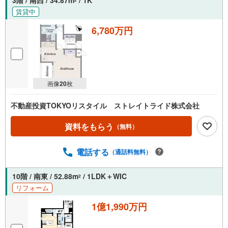
3階 / 南西 / 34.87m
/ 1K
カレンダー」もご来店時に好評です。スタッフ一同いつで
賃貸中
もお客様のお問合せをお待ちしております。
6,780万円
画像
20
枚
不動産投資TOKYOリスタイル ストレイトライド株式会社
資料をもらう
（無料）
電話する
（通話料無料）
10階 / 南東 / 52.88m
/ 1LDK＋WIC
2
リフォーム
1億1,990万円