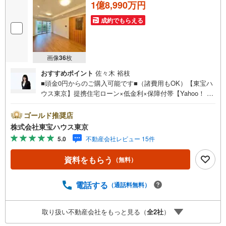
1億8,990万円
成約でもらえる
画像
36
枚
おすすめポイント
佐々木 裕枝
■頭金0円からのご購入可能です■（諸費用もOK）【東宝ハ
ウス東京】提携住宅ローン×低金利×保障付帯【Yahoo！ 不
動産キャンペーン対象店舗】当店で物件を成約するとPayP
ayボーナスライトがもらえる「Yahoo！ 不動産 物件ご成約
ゴールド推奨店
キャンペーン」の対象になります。「資料をもらう」「見
株式会社東宝ハウス東京
学予約をする」ボタンからお問い合わせください。※必ずY
5.0
不動産会社レビュー 15件
ahoo！ JAPAN IDでログインしてください。※PayPayボー
ナスライトは出金と譲渡はできません。ご案内・詳細な資
資料をもらう
（無料）
料のご請求はお気軽にどうぞ♪お電話でのお問い合わせも
常時受け付けております！お気軽にお問い合わせくださ
い。
電話する
（通話料無料）
取り扱い不動産会社をもっと見る（
全
2
社
）