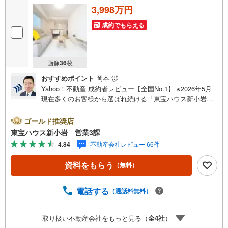
3,998万円
成約でもらえる
画像
36
枚
おすすめポイント
岡本 渉
Yahoo！不動産 成約者レビュー【全国No.1】 ※2026年5月
現在多くのお客様から選ばれ続ける「東宝ハウス新小岩」
が、圧倒的な実力でお住まい探しをサポートします！■本日
見学OK■営業時間内（9:00～20:00）はお電話でのご連絡が
ゴールド推奨店
スムーズです。ご自宅への送迎・最寄駅でのお待ち合わせ
東宝ハウス新小岩 営業3課
等、お気軽にご相談ください。 選ばれる3つの「圧倒的メ
4.84
不動産会社レビュー 66件
リット」 （1）【業界最低水準の提携住宅ローン】「他社
で断られた」「借入がある」方も独自審査で多数承認！優
資料をもらう
（無料）
遇金利と各種手数料0円でお得に。（2）【未来カレンダー
で資金の不安ゼロへ】専用ソフトで将来の家計を無料シミ
ュレーション。「月々いくらなら安心か」をプロが明確に
電話する
（通話料無料）
します。（3）【ご購入後の生涯サポート】売って終わりで
はありません。専属FPがお引渡し後も一生涯お守りしま
取り扱い不動産会社をもっと見る（
全
4
社
）
す。 Yahoo！不動産キャンペーン対象店舗 当店でのご成約