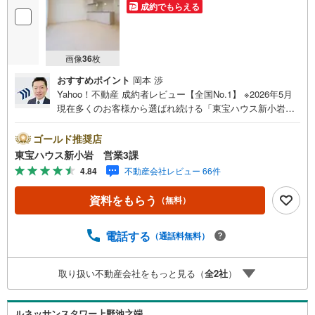
成約でもらえる
画像
36
枚
おすすめポイント
岡本 渉
Yahoo！不動産 成約者レビュー【全国No.1】 ※2026年5月
現在多くのお客様から選ばれ続ける「東宝ハウス新小岩」
が、圧倒的な実力でお住まい探しをサポートします！■本日
見学OK■営業時間内（9:00～20:00）はお電話でのご連絡が
ゴールド推奨店
スムーズです。ご自宅への送迎・最寄駅でのお待ち合わせ
東宝ハウス新小岩 営業3課
等、お気軽にご相談ください。 選ばれる3つの「圧倒的メ
4.84
不動産会社レビュー 66件
リット」 （1）【業界最低水準の提携住宅ローン】「他社
で断られた」「借入がある」方も独自審査で多数承認！優
資料をもらう
（無料）
遇金利と各種手数料0円でお得に。（2）【未来カレンダー
で資金の不安ゼロへ】専用ソフトで将来の家計を無料シミ
ュレーション。「月々いくらなら安心か」をプロが明確に
電話する
（通話料無料）
します。（3）【ご購入後の生涯サポート】売って終わりで
はありません。専属FPがお引渡し後も一生涯お守りしま
取り扱い不動産会社をもっと見る（
全
2
社
）
す。 Yahoo！不動産キャンペーン対象店舗 当店でのご成約
でPayPayボーナスがもらえるキャンペーン対象です！※必
ずYahoo！ JAPAN IDでログインの上お問い合わせくださ
ルネッサンスタワー上野池之端