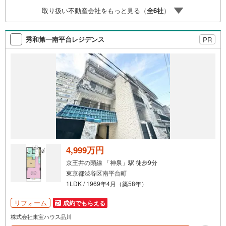
に対応させて頂きます。*空室の物件においても事前に鍵の
取り扱い不動産会社をもっと見る（
全
6
社
）
手配が必要な場合があります。*居住中の物件は事前に売主
様との日程調整が必要です。*物件によっては当日のご見学
希望にお応えできない場合がございます。ご来店、心より
秀和第一南平台レジデンス
PR
お待ちしております。
4,999万円
京王井の頭線 「神泉」駅 徒歩9分
東京都渋谷区南平台町
1LDK / 1969年4月（築58年）
リフォーム
成約でもらえる
株式会社東宝ハウス品川