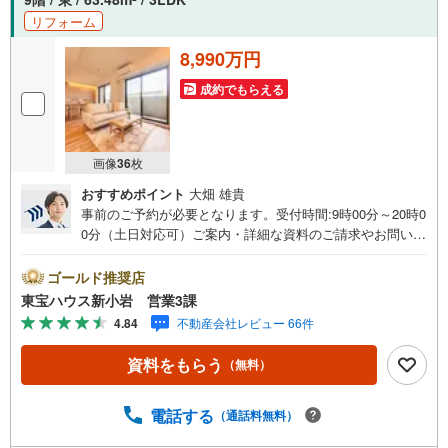
リフォーム
8,990万円
成約でもらえる
画像
36
枚
おすすめポイント
大畑 雄貴
事前のご予約が必要となります。受付時間:9時00分～20時0
0分（土日対応可）ご案内・詳細な資料のご請求やお問い合
わせも常時受け付けております！ Yahoo！ 不動産キャンペ
ーン対象店舗 当店で物件を成約するとPayPayボーナスラ
ゴールド推奨店
イトがもらえる「ご成約キャンペーン」の対象になりま
東宝ハウス新小岩 営業3課
す。「資料をもらう」「見学予約をする」ボタンからお問
4.84
不動産会社レビュー 66件
い合わせください。※必ずYahoo！ JAPAN IDでログインし
てください。※PayPayボーナスライトは出金と譲渡はでき
資料をもらう
（無料）
ません。有効期限は付与日から60日です。■住宅ローンは
『東宝ハウス新小岩の提携ローン』にお任せください。 頭
金0円からのご購入可能です（諸費用もOK）お気楽にお問
電話する
（通話料無料）
い合わせください。 現地ご見学*曜日・時間帯問わず柔軟