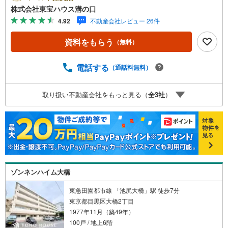
す。【Yahoo！ 不動産キャンペーン対象店舗】当店で物件
株式会社東宝ハウス溝の口
を成約するとPayPayポイントがもらえる「Yahoo！不動産
4.92
不動産会社レビュー 26件
物件ご成約キャンペーン」の対象になります。「資料をも
らう」「見学予約をする」ボタンからお問い合わせくださ
資料をもらう
（無料）
い。※必ずYahoo！ JAPAN IDでログインしてください。※P
ayPayポイントは出金と譲渡はできません。たくさんのお
客様からのお言葉に感謝してこれからも楽しく素敵なお家
電話する
（通話料無料）
探しをお約束します。お家探しを始めてみようと思われた
らまずは、お気軽に東宝ハウス溝の口に相談してみません
取り扱い不動産会社をもっと見る（
全
3
社
）
か？何も決まっていなくて大丈夫！まずはお客様の夢をお
聞かせ下さい！未来の「不安」を「安心」に変える「未来
カレンダー」もご来店時に好評です。スタッフ一同いつで
もお客様のお問合せをお待ちしております。
ゾンネンハイム大橋
東急田園都市線 「池尻大橋」駅 徒歩7分
東京都目黒区大橋2丁目
1977年11月（築49年）
100戸 / 地上6階