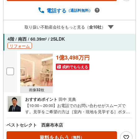
ayPayポイントは出金と譲渡はできません。たくさんのお
客様からのお言葉に感謝してこれからも楽しく素敵なお家
電話する
（通話料無料）
探しをお約束します。お家探しを始めてみようと思われた
らまずは、お気軽に東宝ハウス溝の口に相談してみません
取り扱い不動産会社をもっと見る（
全
10
社
）
か？何も決まっていなくて大丈夫！まずはお客様の夢をお
聞かせ下さい！未来の「不安」を「安心」に変える「未来
4階 / 南西 / 60.39m
/ 2SLDK
2
カレンダー」もご来店時に好評です。スタッフ一同いつで
リフォーム
もお客様のお問合せをお待ちしております。
1億3,498万円
成約でもらえる
画像
32
枚
おすすめポイント
田中 克典
【10:00～20:00】お電話でのお問い合わせがスムーズで
す。見学をご希望の方は［室内・現地を見学する］ボタン
からもご予約できます。■■■■■■■■■■■■■■■■■■■■■【目
黒区青葉台4丁目】1995年8月築（総戸数63戸）新耐震基準
ベストセレクト 西麻布本店
マンション！採光・通風良好な4階部分の南西向き2SLD
K！随時、ご見学可能！お問合せお待ちしております〈物
資料をもらう
（無料）