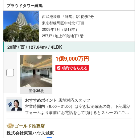
ずYahoo！ JAPAN IDでログインの上お問い合わせくださ
プラウドタワー練馬
い。
西武池袋線 「練馬」駅 徒歩7分
東京都練馬区中村北1丁目
2009年1月（築18年）
257戸 / 地上29階地下1階
28階 / 西 / 127.64m
/ 4LDK
2
1億9,000万円
成約でもらえる
画像
36
枚
おすすめポイント
店舗対応スタッフ
営業時間内（9:00～21:00）は空き状況確認の為、下記電話
フォームより事前にお電話をして頂けるとスムーズにご案
内ができます。▽TOHO HOUSE CLUB▽現時点の未来
カレンダーの作成▽ご購入後もお客様の人生のパートナー
ゴールド推奨店
として暮らしの「安心」を守り続けます。【Yahoo！ 不動
株式会社東宝ハウス城東
産キャンペーン対象店舗】当店で物件を成約するとPayPay