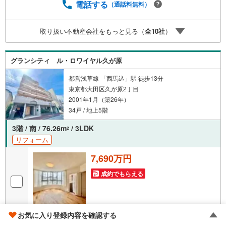
ービスが無料で付帯3.注文住宅「白馬の家」高気密・高断
電話する
（通話料無料）
熱のフルオーダー住宅「白馬の家」のご提案可能4.見学
時、建築士同行サービス目視検査やリフォーム費用をお伝
取り扱い不動産会社をもっと見る（
全
10
社
）
えするなどの無料サービス5.お引渡し後もしっかりサポー
トCSサポート室がお引渡し後のお悩みもしっかりサポート
します
グランシティ ル・ロワイヤル久が原
都営浅草線 「西馬込」駅 徒歩13分
東京都大田区久が原2丁目
2001年1月（築26年）
34戸 / 地上5階
3階 / 南 / 76.26m
/ 3LDK
2
リフォーム
7,690万円
成約でもらえる
画像
36
枚
お気に入り登録内容を確認する