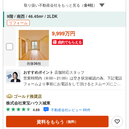
時受け付けております！■頭金0円からのご購入可能です■
取り扱い不動産会社をもっと見る（
全
4
社
）
（諸費用もOK）お気軽にお問い合わせください。※告知事
項あり
9階 / 南西 / 46.45m
/ 2LDK
2
リフォーム
9,999万円
成約でもらえる
画像
36
枚
おすすめポイント
店舗対応スタッフ
営業時間内（9:00～21:00）は空き状況確認の為、下記電話
フォームより事前にお電話をして頂けるとスムーズにご案
内ができます。▽TOHO HOUSE CLUB▽現時点の未来
カレンダーの作成▽ご購入後もお客様の人生のパートナー
ゴールド推奨店
として暮らしの「安心」を守り続けます。【Yahoo！ 不動
株式会社東宝ハウス城東
産キャンペーン対象店舗】当店で物件を成約するとPayPay
4.69
不動産会社レビュー 66件
ボーナスライトがもらえる「Yahoo！ 不動産 物件ご成約キ
ャンペーン」の対象になります。「資料をもらう」「見学
資料をもらう
（無料）
予約をする」ボタンからお問い合わせください。※必ずYah