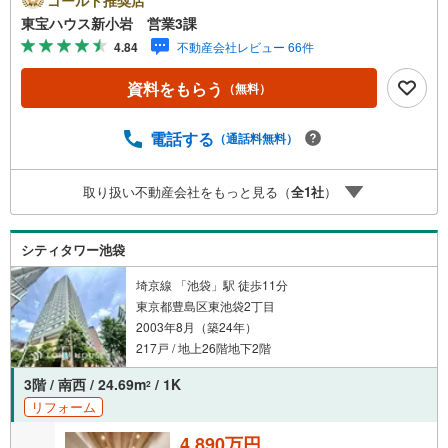
ゴールド推奨店
スムーズです。ご自宅への送迎・最寄駅でのお待ち合わせ
東宝ハウス新小岩 営業3課
等、お気軽にご相談ください。 選ばれる3つの「圧倒的メ
4.84
不動産会社レビュー 66件
リット」 （1）【業界最低水準の提携住宅ローン】「他社
で断られた」「借入がある」方も独自審査で多数承認！優
資料をもらう
（無料）
遇金利と各種手数料0円でお得に。（2）【未来カレンダー
で資金の不安ゼロへ】専用ソフトで将来の家計を無料シミ
ュレーション。「月々いくらなら安心か」をプロが明確に
電話する
（通話料無料）
します。（3）【ご購入後の生涯サポート】売って終わりで
はありません。専属FPがお引渡し後も一生涯お守りしま
取り扱い不動産会社をもっと見る（
全
1
社
）
す。 Yahoo！不動産キャンペーン対象店舗 当店でのご成約
でPayPayボーナスがもらえるキャンペーン対象です！※必
ずYahoo！ JAPAN IDでログインの上お問い合わせくださ
シティタワー池袋
い。
埼京線 「池袋」駅 徒歩11分
東京都豊島区東池袋2丁目
2003年8月（築24年）
217戸 / 地上26階地下2階
3階 / 南西 / 24.69m
/ 1K
2
リフォーム
4,890万円