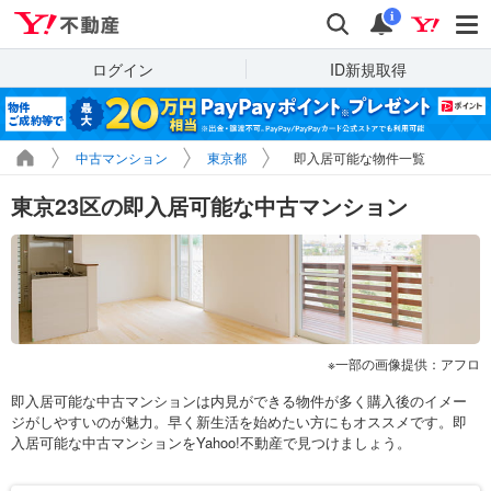
Yahoo!不動産
検索
通知
i
ログイン
ID新規取得
中古マンション
東京都
即入居可能な物件一覧
東京23区の即入居可能な中古マンション
一部の画像提供：アフロ
即入居可能な中古マンションは内見ができる物件が多く購入後のイメー
ジがしやすいのが魅力。早く新生活を始めたい方にもオススメです。即
入居可能な中古マンションをYahoo!不動産で見つけましょう。