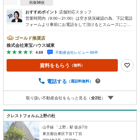
画像
36
枚
おすすめポイント
店舗対応スタッフ
営業時間内（9:00～21:00）は空き状況確認の為、下記電話
フォームより事前にお電話をして頂けるとスムーズにご案
内ができます。▽TOHO HOUSE CLUB▽現時点の未来
カレンダーの作成▽ご購入後もお客様の人生のパートナー
ゴールド推奨店
として暮らしの「安心」を守り続けます。【Yahoo！ 不動
株式会社東宝ハウス城東
産キャンペーン対象店舗】当店で物件を成約するとPayPay
4.69
不動産会社レビュー 66件
ボーナスライトがもらえる「Yahoo！ 不動産 物件ご成約キ
ャンペーン」の対象になります。「資料をもらう」「見学
資料をもらう
（無料）
予約をする」ボタンからお問い合わせください。※必ずYah
oo！ JAPAN IDでログインしてください。※PayPayボーナ
スライトは出金と譲渡はできません。ご案内・詳細な資料
電話する
（通話料無料）
のご請求はお気軽にどうぞ♪お電話でのお問い合わせも常
時受け付けております！■頭金0円からのご購入可能です■
取り扱い不動産会社をもっと見る（
全
2
社
）
（諸費用もOK）お気軽にお問い合わせください。
クレストフォルム上野の杜
山手線 「上野」駅 徒歩7分
東京都台東区下谷1丁目
2004年7月（築23年）