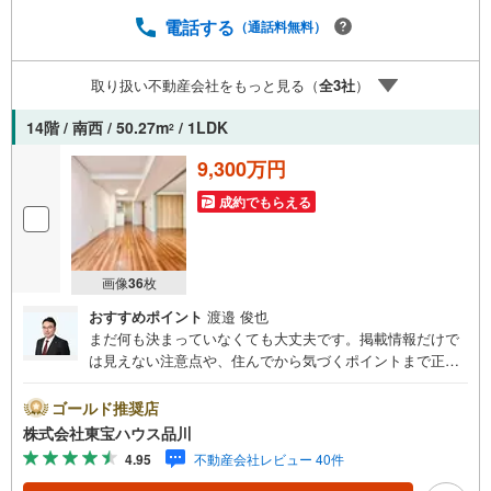
oo！ JAPAN IDでログインしてください。※PayPayボーナ
スライトは出金と譲渡はできません。ご案内・詳細な資料
電話する
（通話料無料）
のご請求はお気軽にどうぞ♪お電話でのお問い合わせも常
時受け付けております！■頭金0円からのご購入可能です■
取り扱い不動産会社をもっと見る（
全
3
社
）
（諸費用もOK）お気軽にお問い合わせください。
14階 / 南西 / 50.27m
/ 1LDK
2
9,300万円
成約でもらえる
画像
36
枚
おすすめポイント
渡邉 俊也
まだ何も決まっていなくても大丈夫です。掲載情報だけで
は見えない注意点や、住んでから気づくポイントまで正直
にお伝えします。東宝ハウス品川では、良いことも悪いこ
とも包み隠さずお伝えし、「納得して選ぶ」ためのサポー
ゴールド推奨店
トを大切にしています。現地でしか分からないリアルな情
株式会社東宝ハウス品川
報も含めて、一緒に後悔しない住まい探しを進めていきま
4.95
不動産会社レビュー 40件
しょう。まずはお気軽にご相談ください。【Yahoo！ 不動