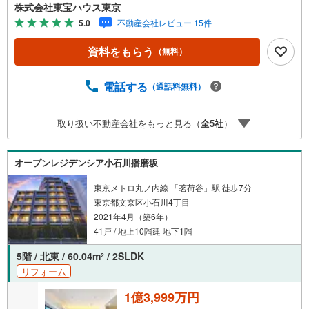
キャンペーン」の対象になります。「資料をもらう」「見
株式会社東宝ハウス東京
学予約をする」ボタンからお問い合わせください。※必ずY
5.0
不動産会社レビュー 15件
ahoo！ JAPAN IDでログインしてください。※PayPayボー
ナスライトは出金と譲渡はできません。ご案内・詳細な資
資料をもらう
（無料）
料のご請求はお気軽にどうぞ♪お電話でのお問い合わせも
常時受け付けております！お気軽にお問い合わせくださ
い。
電話する
（通話料無料）
取り扱い不動産会社をもっと見る（
全
5
社
）
オープンレジデンシア小石川播磨坂
東京メトロ丸ノ内線 「茗荷谷」駅 徒歩7分
東京都文京区小石川4丁目
2021年4月（築6年）
41戸 / 地上10階建 地下1階
5階 / 北東 / 60.04m
/ 2SLDK
2
リフォーム
1億3,999万円