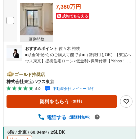
い。
7,380万円
成約でもらえる
画像
35
枚
おすすめポイント
佐々木 裕枝
■頭金0円からのご購入可能です■（諸費用もOK）【東宝ハ
ウス東京】提携住宅ローン×低金利×保障付帯【Yahoo！ 不
動産キャンペーン対象店舗】当店で物件を成約するとPayP
ayボーナスライトがもらえる「Yahoo！ 不動産 物件ご成約
ゴールド推奨店
キャンペーン」の対象になります。「資料をもらう」「見
株式会社東宝ハウス東京
学予約をする」ボタンからお問い合わせください。※必ずY
5.0
不動産会社レビュー 15件
ahoo！ JAPAN IDでログインしてください。※PayPayボー
ナスライトは出金と譲渡はできません。ご案内・詳細な資
資料をもらう
（無料）
料のご請求はお気軽にどうぞ♪お電話でのお問い合わせも
常時受け付けております！お気軽にお問い合わせくださ
い。
電話する
（通話料無料）
6階 / 北東 / 60.04m
/ 2SLDK
2
リフォーム