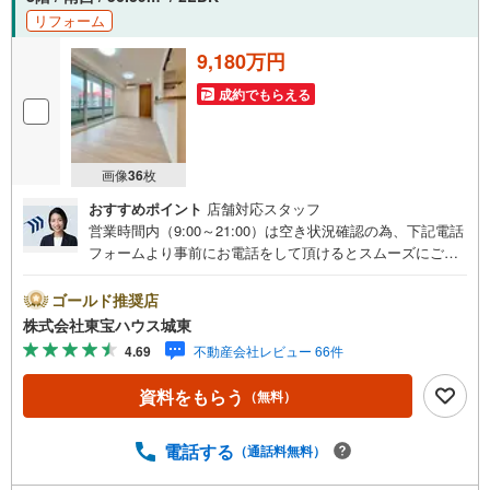
ち合わせなど、ご希望をお伝えください。ご希望条件をお
リフォーム
伝え頂けましたら、ご見学希望物件以外の資料も用意して
参ります。もちろん他の物件も併せてご案内させていただ
9,180万円
きます。
成約でもらえる
画像
36
枚
おすすめポイント
店舗対応スタッフ
営業時間内（9:00～21:00）は空き状況確認の為、下記電話
フォームより事前にお電話をして頂けるとスムーズにご案
内ができます。▽TOHO HOUSE CLUB▽現時点の未来
カレンダーの作成▽ご購入後もお客様の人生のパートナー
ゴールド推奨店
として暮らしの「安心」を守り続けます。【Yahoo！ 不動
株式会社東宝ハウス城東
産キャンペーン対象店舗】当店で物件を成約するとPayPay
4.69
不動産会社レビュー 66件
ボーナスライトがもらえる「Yahoo！ 不動産 物件ご成約キ
ャンペーン」の対象になります。「資料をもらう」「見学
資料をもらう
（無料）
予約をする」ボタンからお問い合わせください。※必ずYah
oo！ JAPAN IDでログインしてください。※PayPayボーナ
スライトは出金と譲渡はできません。ご案内・詳細な資料
電話する
（通話料無料）
のご請求はお気軽にどうぞ♪お電話でのお問い合わせも常