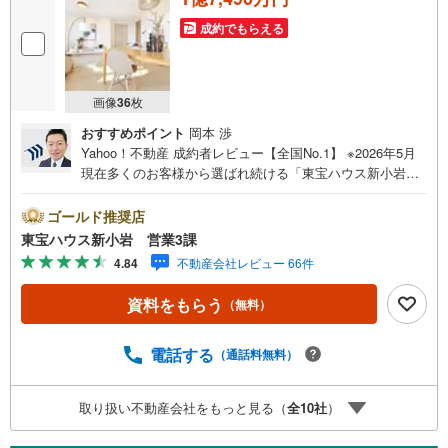
成約でもらえる
弊社が会員様のみにご提供する先行公開物件も多数ご提案いたします。ホ
ームページにて会員登録ください
資料請求は【下部のオレンジ色資料請求ボタン】よりお問い合わせくださ
い
画像
36
枚
おすすめポイント
岡本 渉
Yahoo！不動産 成約者レビュー【全国No.1】 ※2026年5月
現在多くのお客様から選ばれ続ける「東宝ハウス新小岩」
が、圧倒的な実力でお住まい探しをサポートします！■本日
見学OK■営業時間内（9:00～20:00）はお電話でのご連絡が
ゴールド推奨店
スムーズです。ご自宅への送迎・最寄駅でのお待ち合わせ
東宝ハウス新小岩 営業3課
等、お気軽にご相談ください。 選ばれる3つの「圧倒的メ
4.84
不動産会社レビュー 66件
リット」 （1）【業界最低水準の提携住宅ローン】「他社
で断られた」「借入がある」方も独自審査で多数承認！優
資料をもらう
（無料）
遇金利と各種手数料0円でお得に。（2）【未来カレンダー
で資金の不安ゼロへ】専用ソフトで将来の家計を無料シミ
ュレーション。「月々いくらなら安心か」をプロが明確に
電話する
（通話料無料）
します。（3）【ご購入後の生涯サポート】売って終わりで
はありません。専属FPがお引渡し後も一生涯お守りしま
取り扱い不動産会社をもっと見る（
全
10
社
）
す。 Yahoo！不動産キャンペーン対象店舗 当店でのご成約
でPayPayボーナスがもらえるキャンペーン対象です！※必