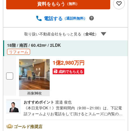
産キャンペーン対象店舗】当店で物件を成約するとPayPay
資料をもらう
（無料）
ボーナスライトがもらえる「Yahoo！ 不動産 物件ご成約キ
ャンペーン」の対象になります。「資料をもらう」「見学
予約をする」ボタンからお問い合わせください。※必ずYah
電話する
（通話料無料）
oo！ JAPAN IDでログインしてください。※PayPayボーナ
スライトは出金と譲渡はできません。ご案内・詳細な資料
取り扱い不動産会社をもっと見る（
全
4
社
）
のご請求はお気軽にどうぞ♪お電話でのお問い合わせも常
時受け付けております！お気軽にお問い合わせください。
18階 / 南西 / 60.42m
/ 2LDK
2
リフォーム
1億2,980万円
成約でもらえる
画像
36
枚
おすすめポイント
渡邉 俊也
《本日見学OK！》営業時間内（9:00～21:00）は、下記電
話フォームよりお電話をして頂けるとスムーズに内覧のご
案内ができます。マンション売買の《 Professional 》【Ya
hoo！ 不動産キャンペーン対象店舗】当店で物件を成約す
ゴールド推奨店