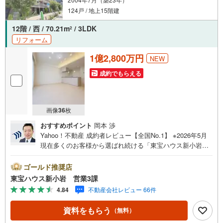
124戸 / 地上15階建
12階 / 西 / 70.21m
/ 3LDK
2
リフォーム
1億2,800万円
NEW
成約でもらえる
画像
36
枚
おすすめポイント
岡本 渉
Yahoo！不動産 成約者レビュー【全国No.1】 ※2026年5月
現在多くのお客様から選ばれ続ける「東宝ハウス新小岩」
が、圧倒的な実力でお住まい探しをサポートします！■本日
見学OK■営業時間内（9:00～20:00）はお電話でのご連絡が
ゴールド推奨店
スムーズです。ご自宅への送迎・最寄駅でのお待ち合わせ
東宝ハウス新小岩 営業3課
等、お気軽にご相談ください。 選ばれる3つの「圧倒的メ
4.84
不動産会社レビュー 66件
リット」 （1）【業界最低水準の提携住宅ローン】「他社
で断られた」「借入がある」方も独自審査で多数承認！優
資料をもらう
（無料）
遇金利と各種手数料0円でお得に。（2）【未来カレンダー