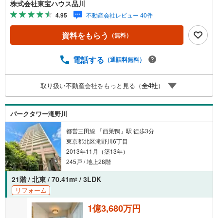
るとPayPayボーナスライトがもらえる「Yahoo！ 不動産
株式会社東宝ハウス品川
物件ご成約キャンペーン」の対象になります。「資料をも
4.95
不動産会社レビュー 40件
らう」「見学予約をする」ボタンからお問い合わせくださ
い。※必ずYahoo！ JAPAN IDでログインしてください。※P
資料をもらう
（無料）
ayPayボーナスライトは出金と譲渡はできません。ご案
内・詳細な資料のご請求はお気軽にどうぞ♪お電話でのお
問い合わせも常時受け付けております！お気軽にお問い合
電話する
（通話料無料）
わせください。
取り扱い不動産会社をもっと見る（
全
4
社
）
パークタワー滝野川
都営三田線 「西巣鴨」駅 徒歩3分
東京都北区滝野川6丁目
2013年11月（築13年）
245戸 / 地上28階
21階 / 北東 / 70.41m
/ 3LDK
2
リフォーム
1億3,680万円