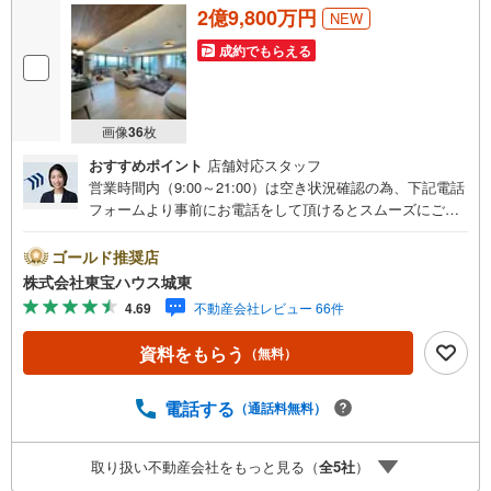
2億9,800万円
NEW
成約でもらえる
画像
36
枚
おすすめポイント
店舗対応スタッフ
営業時間内（9:00～21:00）は空き状況確認の為、下記電話
フォームより事前にお電話をして頂けるとスムーズにご案
内ができます。▽TOHO HOUSE CLUB▽現時点の未来
カレンダーの作成▽ご購入後もお客様の人生のパートナー
ゴールド推奨店
として暮らしの「安心」を守り続けます。【Yahoo！ 不動
株式会社東宝ハウス城東
産キャンペーン対象店舗】当店で物件を成約するとPayPay
4.69
不動産会社レビュー 66件
ボーナスライトがもらえる「Yahoo！ 不動産 物件ご成約キ
ャンペーン」の対象になります。「資料をもらう」「見学
資料をもらう
（無料）
予約をする」ボタンからお問い合わせください。※必ずYah
oo！ JAPAN IDでログインしてください。※PayPayボーナ
スライトは出金と譲渡はできません。ご案内・詳細な資料
電話する
（通話料無料）
のご請求はお気軽にどうぞ♪お電話でのお問い合わせも常
時受け付けております！■頭金0円からのご購入可能です■
取り扱い不動産会社をもっと見る（
全
5
社
）
（諸費用もOK）お気軽にお問い合わせください。