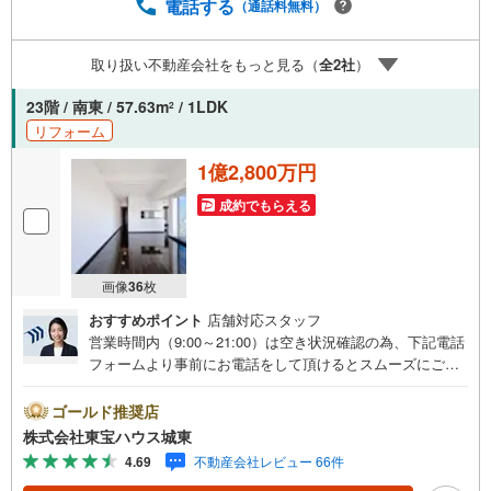
予約をする」ボタンからお問い合わせください。※必ずYah
電話する
（通話料無料）
oo！ JAPAN IDでログインしてください。※PayPayボーナ
スライトは出金と譲渡はできません。ご案内・詳細な資料
取り扱い不動産会社をもっと見る（
全
2
社
）
のご請求はお気軽にどうぞ♪お電話でのお問い合わせも常
時受け付けております！お気軽にお問い合わせください。
23階 / 南東 / 57.63m
/ 1LDK
2
リフォーム
1億2,800万円
成約でもらえる
画像
36
枚
おすすめポイント
店舗対応スタッフ
営業時間内（9:00～21:00）は空き状況確認の為、下記電話
フォームより事前にお電話をして頂けるとスムーズにご案
内ができます。▽TOHO HOUSE CLUB▽現時点の未来
カレンダーの作成▽ご購入後もお客様の人生のパートナー
ゴールド推奨店
として暮らしの「安心」を守り続けます。【Yahoo！ 不動
株式会社東宝ハウス城東
産キャンペーン対象店舗】当店で物件を成約するとPayPay
4.69
不動産会社レビュー 66件
ボーナスライトがもらえる「Yahoo！ 不動産 物件ご成約キ