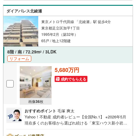
ダイアパレス北綾瀬
東京メトロ千代田線 「北綾瀬」駅 徒歩4分
東京都足立区加平1丁目
1995年2月（築32年）
65戸 / 地上12階建
8階 / 南 / 72.29m
/ 3LDK
2
リフォーム
5,680万円
成約でもらえる
画像
36
枚
おすすめポイント
毛塚 爽太
Yahoo！不動産 成約者レビュー【全国No.1】 ※2026年5月
現在多くのお客様から選ばれ続ける「東宝ハウス新小岩」
が、圧倒的な実力でお住まい探しをサポートします！■本日
見学OK■営業時間内（9:00～20:00）はお電話でのご連絡が