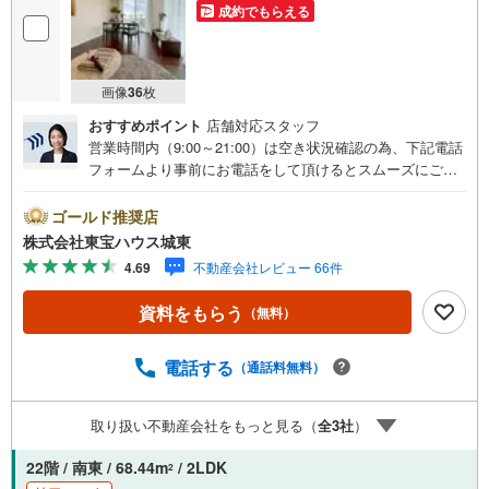
成約でもらえる
画像
36
枚
おすすめポイント
店舗対応スタッフ
営業時間内（9:00～21:00）は空き状況確認の為、下記電話
フォームより事前にお電話をして頂けるとスムーズにご案
内ができます。▽TOHO HOUSE CLUB▽現時点の未来
カレンダーの作成▽ご購入後もお客様の人生のパートナー
ゴールド推奨店
として暮らしの「安心」を守り続けます。【Yahoo！ 不動
株式会社東宝ハウス城東
産キャンペーン対象店舗】当店で物件を成約するとPayPay
4.69
不動産会社レビュー 66件
ボーナスライトがもらえる「Yahoo！ 不動産 物件ご成約キ
ャンペーン」の対象になります。「資料をもらう」「見学
資料をもらう
（無料）
予約をする」ボタンからお問い合わせください。※必ずYah
oo！ JAPAN IDでログインしてください。※PayPayボーナ
スライトは出金と譲渡はできません。ご案内・詳細な資料
電話する
（通話料無料）
のご請求はお気軽にどうぞ♪お電話でのお問い合わせも常
時受け付けております！■頭金0円からのご購入可能です■
取り扱い不動産会社をもっと見る（
全
3
社
）
（諸費用もOK）お気軽にお問い合わせください。
22階 / 南東 / 68.44m
/ 2LDK
2