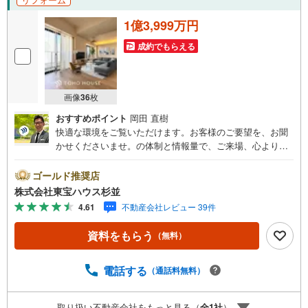
1億3,999万円
成約でもらえる
画像
36
枚
おすすめポイント
岡田 直樹
快適な環境をご覧いただけます。お客様のご要望を、お聞
かせくださいませ。の体制と情報量で、ご来場、心よりお
待ちしております。・ 未来を予測し人生設計から始まる
「未来カレンダー」のご提案。・ 未来に起こるであろうご
ゴールド推奨店
自宅リフォームをオンライン上でご提案「ミラカレクラ
株式会社東宝ハウス杉並
ブ」。・ 不動産売却時、ご自宅を綺麗にかつ瀟洒にさせる
4.61
不動産会社レビュー 39件
CG加工ホームステイジングサービス。・ 購入者様へ、税
理士による確定申告の無料セミナーをご招待いたします。
資料をもらう
（無料）
◆ご予約に際して◆日時のご希望をお伝えください。（も
ちろん当日でも対応可能です）事前に鍵等の手配や内覧
（居住中物件）の手配が必要な場合がございますのでご容
電話する
（通話料無料）
赦ください。事前にご連絡をいただけると、スムーズなご
案内が可能となりますのでお手数ですがご一報ください。
取り扱い不動産会社をもっと見る（
全
1
社
）