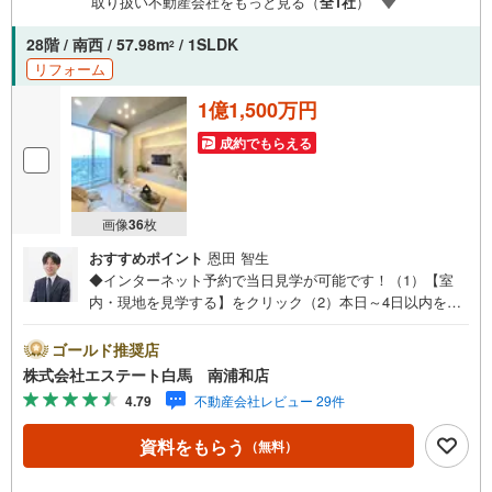
取り扱い不動産会社をもっと見る（
全
1
社
）
◆物件のご案内は◆弊社へのご来社、お客様宅へのお迎
え・最寄駅での待ち合わせ、物件周辺のコンビニ等でお待
28階 / 南西 / 57.98m
/ 1SLDK
2
ち合わせなど、ご希望をお伝えください。ご希望条件をお
リフォーム
伝え頂けましたら、ご見学希望物件以外の資料も用意して
参ります。もちろん他の物件も併せてご案内させていただ
1億1,500万円
きます。
成約でもらえる
画像
36
枚
おすすめポイント
恩田 智生
◆インターネット予約で当日見学が可能です！（1）【室
内・現地を見学する】をクリック（2）本日～4日以内をご
希望の方は、「ご要望・ご質問欄」にご希望日時をご記入
ください。◆10:00～21:00はお電話でのお問い合わせがス
ゴールド推奨店
ムーズです。●最上階●南西向き住戸●駅徒歩3分！複数路線
株式会社エステート白馬 南浦和店
利用可【Yahoo！ 不動産キャンペーン対象店舗です】 当
4.79
不動産会社レビュー 29件
店で物件を成約するとPayPayボーナスをプレゼント！◆エ
ステート白馬の5大サポート◆1.FP相談サポート社外のフ
資料をもらう
（無料）
ァイナンシャルプランナーと資金相談が無料2.設備保証の
延長サービス新築住宅は2年、中古住宅は半年の設備修理サ