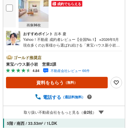
成約でもらえる
画像
36
枚
おすすめポイント
吉本 慶
Yahoo！不動産 成約者レビュー【全国No.1】 ※2026年5月
現在多くのお客様から選ばれ続ける「東宝ハウス新小岩」
が、圧倒的な実力でお住まい探しをサポートします！■本日
見学OK■営業時間内（9:00～20:00）はお電話でのご連絡が
ゴールド推奨店
スムーズです。ご自宅への送迎・最寄駅でのお待ち合わせ
東宝ハウス新小岩 営業2課
等、お気軽にご相談ください。 選ばれる3つの「圧倒的メ
4.84
不動産会社レビュー 66件
リット」 （1）【業界最低水準の提携住宅ローン】「他社
で断られた」「借入がある」方も独自審査で多数承認！優
資料をもらう
（無料）
遇金利と各種手数料0円でお得に。（2）【未来カレンダー
で資金の不安ゼロへ】専用ソフトで将来の家計を無料シミ
ュレーション。「月々いくらなら安心か」をプロが明確に
電話する
（通話料無料）
します。（3）【ご購入後の生涯サポート】売って終わりで
はありません。専属FPがお引渡し後も一生涯お守りしま
取り扱い不動産会社をもっと見る（
全
2
社
）
す。 Yahoo！不動産キャンペーン対象店舗 当店でのご成約
でPayPayボーナスがもらえるキャンペーン対象です！※必
5階 / 南西 / 33.53m
/ 1LDK
2
ずYahoo！ JAPAN IDでログインの上お問い合わせくださ