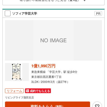
◆物件のご案内は◆弊社へのご来社、お客様宅へのお迎
え・最寄駅での待ち合わせ、物件周辺のコンビニ等でお待
ち合わせなど、ご希望をお伝えください。ご希望条件をお
ソフィア学芸大学
PR
伝え頂けましたら、ご見学希望物件以外の資料も用意して
参ります。もちろん他の物件も併せてご案内させていただ
きます。
1億1,990万円
東急東横線 「学芸大学」駅 徒歩9分
東京都目黒区鷹番1丁目
3LDK / 2000年3月（築27年）
リフォーム
成約でもらえる
リビングライフ蒲田支店
資料をもらう
（無料）