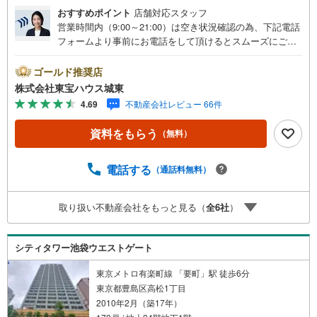
おすすめポイント
店舗対応スタッフ
営業時間内（9:00～21:00）は空き状況確認の為、下記電話
フォームより事前にお電話をして頂けるとスムーズにご案
内ができます。▽TOHO HOUSE CLUB▽現時点の未来
カレンダーの作成▽ご購入後もお客様の人生のパートナー
ゴールド推奨店
として暮らしの「安心」を守り続けます。【Yahoo！ 不動
株式会社東宝ハウス城東
産キャンペーン対象店舗】当店で物件を成約するとPayPay
4.69
不動産会社レビュー 66件
ボーナスライトがもらえる「Yahoo！ 不動産 物件ご成約キ
ャンペーン」の対象になります。「資料をもらう」「見学
資料をもらう
（無料）
予約をする」ボタンからお問い合わせください。※必ずYah
oo！ JAPAN IDでログインしてください。※PayPayボーナ
スライトは出金と譲渡はできません。ご案内・詳細な資料
電話する
（通話料無料）
のご請求はお気軽にどうぞ♪お電話でのお問い合わせも常
時受け付けております！■頭金0円からのご購入可能です■
取り扱い不動産会社をもっと見る（
全
6
社
）
（諸費用もOK）お気軽にお問い合わせください。
シティタワー池袋ウエストゲート
東京メトロ有楽町線 「要町」駅 徒歩6分
東京都豊島区高松1丁目
2010年2月（築17年）