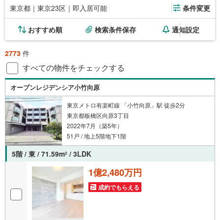
東京都｜東京23区｜即入居可能
条件変更
おすすめ順
検索条件保存
通知設定
2773
件
すべての物件をチェックする
オープンレジデンシア小竹向原
東京メトロ有楽町線 「小竹向原」駅 徒歩2分
東京都板橋区向原3丁目
2022年7月（築5年）
51戸 / 地上5階地下1階
5階 / 東 / 71.59m
/ 3LDK
2
1億2,480万円
成約でもらえる