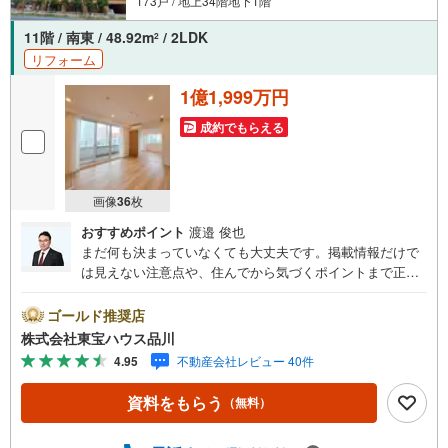
173戸 / 地上34階地下1階
11階 / 南東 / 48.92m
/ 2LDK
2
リフォーム
1億1,999万円
成約でもらえる
画像
36
枚
おすすめポイント
渡邉 俊也
まだ何も決まっていなくても大丈夫です。掲載情報だけで
は見えない注意点や、住んでから気づくポイントまで正直
にお伝えします。東宝ハウス品川では、良いことも悪いこ
とも包み隠さずお伝えし、「納得して選ぶ」ためのサポー
ゴールド推奨店
トを大切にしています。現地でしか分からないリアルな情
株式会社東宝ハウス品川
報も含めて、一緒に後悔しない住まい探しを進めていきま
4.95
不動産会社レビュー 40件
しょう。まずはお気軽にご相談ください。【Yahoo！ 不動
産キャンペーン対象店舗】当店で物件を成約するとPayPay
資料をもらう
（無料）
ボーナスライトがもらえる「Yahoo！ 不動産 物件ご成約キ
ャンペーン」の対象になります。「資料をもらう」「見学