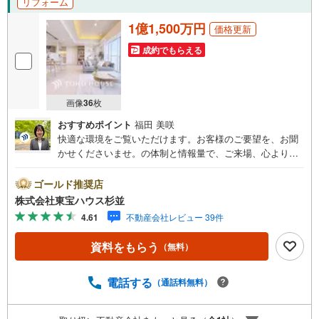
リフォーム
1億1,500万円
価格更新
成約でもらえる
画像
36
枚
おすすめポイント
福田 美咲
快適な環境をご覧いただけます。お客様のご要望を、お聞
かせくださいませ。の体制と情報量で、ご来場、心よりお
待ちしております。・ 未来を予測し人生設計から始まる
「未来カレンダー」のご提案。・ 未来に起こるであろうご
ゴールド推奨店
自宅リフォームをオンライン上でご提案「ミラカレクラ
株式会社東宝ハウス杉並
ブ」。・ 不動産売却時、ご自宅を綺麗にかつ瀟洒にさせる
4.61
不動産会社レビュー 39件
CG加工ホームステイジングサービス。・ 購入者様へ、税
理士による確定申告の無料セミナーをご招待いたします。
資料をもらう
（無料）
◆ご予約に際して◆日時のご希望をお伝えください。（も
ちろん当日でも対応可能です）事前に鍵等の手配や内覧
（居住中物件）の手配が必要な場合がございますのでご容
電話する
（通話料無料）
赦ください。事前にご連絡をいただけると、スムーズなご
案内が可能となりますのでお手数ですがご一報ください。