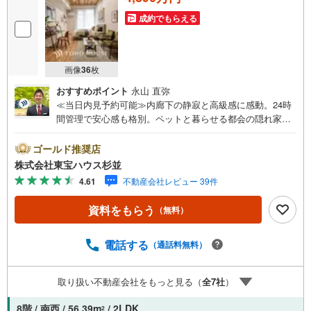
成約でもらえる
画像
36
枚
おすすめポイント
永山 直弥
≪当日内見予約可能≫内廊下の静寂と高級感に感動。24時
間管理で安心感も格別。ペットと暮らせる都会の隠れ家の
ようなお部屋です。・ 未来を予測し人生設計から始まる
「未来カレンダー」のご提案。・ 未来に起こるであろうご
ゴールド推奨店
自宅リフォームをオンライン上でご提案「ミラカレクラ
株式会社東宝ハウス杉並
ブ」。・ 不動産売却時、ご自宅を綺麗にかつ瀟洒にさせる
4.61
不動産会社レビュー 39件
CG加工ホームステイジングサービス。・ 購入者様へ、税
理士による確定申告の無料セミナーをご招待いたします。
資料をもらう
（無料）
◆ご予約に際して◆日時のご希望をお伝えください。（も
ちろん当日でも対応可能です）事前に鍵等の手配や内覧
（居住中物件）の手配が必要な場合がございますのでご容
電話する
（通話料無料）
赦ください。事前にご連絡をいただけると、スムーズなご
案内が可能となりますのでお手数ですがご一報ください。
取り扱い不動産会社をもっと見る（
全
7
社
）
◆物件のご案内は◆弊社へのご来社、お客様宅へのお迎
え・最寄駅での待ち合わせ、物件周辺のコンビニ等でお待
8階 / 南西 / 56.39m
/ 2LDK
2