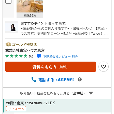
画像
36
枚
おすすめポイント
佐々木 裕枝
■頭金0円からのご購入可能です■（諸費用もOK）【東宝ハ
ウス東京】提携住宅ローン×低金利×保障付帯【Yahoo！ 不
動産キャンペーン対象店舗】当店で物件を成約するとPayP
ayボーナスライトがもらえる「Yahoo！ 不動産 物件ご成約
ゴールド推奨店
キャンペーン」の対象になります。「資料をもらう」「見
株式会社東宝ハウス東京
学予約をする」ボタンからお問い合わせください。※必ずY
5.0
不動産会社レビュー 15件
ahoo！ JAPAN IDでログインしてください。※PayPayボー
ナスライトは出金と譲渡はできません。ご案内・詳細な資
資料をもらう
（無料）
料のご請求はお気軽にどうぞ♪お電話でのお問い合わせも
常時受け付けております！お気軽にお問い合わせくださ
い。
電話する
（通話料無料）
取り扱い不動産会社をもっと見る（
全
10
社
）
28階 / 南東 / 124.96m
/ 2LDK
2
リフォーム