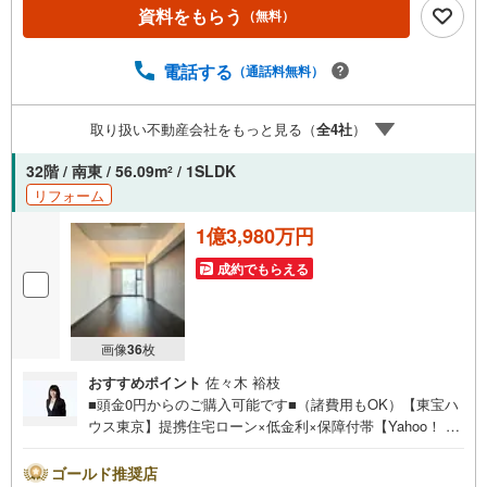
ャンペーン」の対象になります。「資料をもらう」「見学
資料をもらう
（無料）
予約をする」ボタンからお問い合わせください。※必ずYah
oo！ JAPAN IDでログインしてください。※PayPayボーナ
スライトは出金と譲渡はできません。ご案内・詳細な資料
電話する
（通話料無料）
のご請求はお気軽にどうぞ♪お電話でのお問い合わせも常
時受け付けております！■頭金0円からのご購入可能です■
取り扱い不動産会社をもっと見る（
全
4
社
）
（諸費用もOK）お気軽にお問い合わせください。
32階 / 南東 / 56.09m
/ 1SLDK
2
リフォーム
1億3,980万円
成約でもらえる
画像
36
枚
おすすめポイント
佐々木 裕枝
■頭金0円からのご購入可能です■（諸費用もOK）【東宝ハ
ウス東京】提携住宅ローン×低金利×保障付帯【Yahoo！ 不
動産キャンペーン対象店舗】当店で物件を成約するとPayP
ayボーナスライトがもらえる「Yahoo！ 不動産 物件ご成約
ゴールド推奨店