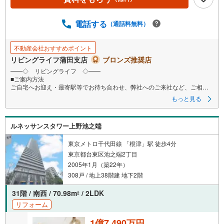
電話する
（通話料無料）
不動産会社おすすめポイント
リビングライフ蒲田支店
ブロンズ推奨店
━━◇ リビングライフ ◇━━
■ご案内方法
ご自宅へお迎え・最寄駅等でお待ち合わせ、弊社へのご来社など、ご相談
くださいませ。ご希望があれば周辺環境、お客様の希望に合わせた物件な
もっと見る
どもご案内をいたします
■ご予約方法
ルネッサンスタワー上野池之端
事前に鍵の手配が必要な場合がありますので、お早目にご連絡をいただけ
ると、ご案内がスムーズです。
東京メトロ千代田線 「根津」駅 徒歩4分
■資金のご相談もお気軽にどうぞ！
東京都台東区池之端2丁目
ライフプラン作成や住宅ローンはどこの銀行がいい？適切な借入額は？な
2005年1月（築22年）
どご質問にもFPがしっかりとお答えいたします
308戸 / 地上38階建 地下2階
■キッズスペースもご用意
お子様が退屈しないよう、DVD、おもちゃ、絵本などキッズスペースも充
31階 / 南西 / 70.98m
/ 2LDK
2
実させておりますので、ご安心下さい
リフォーム
■お客様駐車場をご用意しております
1億7,490万円
詳しくはスタッフよりお伝えさせて頂きます