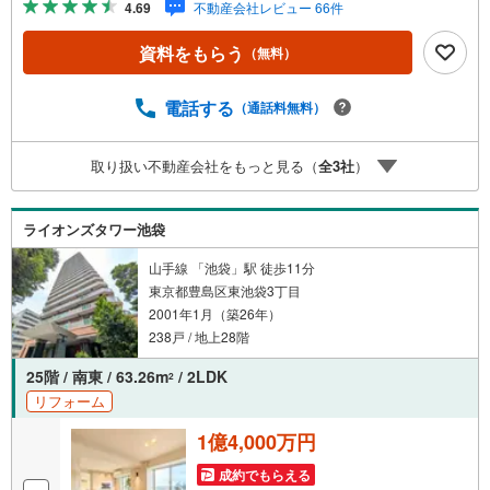
4.69
不動産会社レビュー 66件
ボーナスライトがもらえる「Yahoo！ 不動産 物件ご成約キ
ャンペーン」の対象になります。「資料をもらう」「見学
資料をもらう
（無料）
予約をする」ボタンからお問い合わせください。※必ずYah
oo！ JAPAN IDでログインしてください。※PayPayボーナ
スライトは出金と譲渡はできません。ご案内・詳細な資料
電話する
（通話料無料）
のご請求はお気軽にどうぞ♪お電話でのお問い合わせも常
時受け付けております！■頭金0円からのご購入可能です■
取り扱い不動産会社をもっと見る（
全
3
社
）
（諸費用もOK）お気軽にお問い合わせください。
ライオンズタワー池袋
山手線 「池袋」駅 徒歩11分
東京都豊島区東池袋3丁目
2001年1月（築26年）
238戸 / 地上28階
25階 / 南東 / 63.26m
/ 2LDK
2
リフォーム
1億4,000万円
成約でもらえる