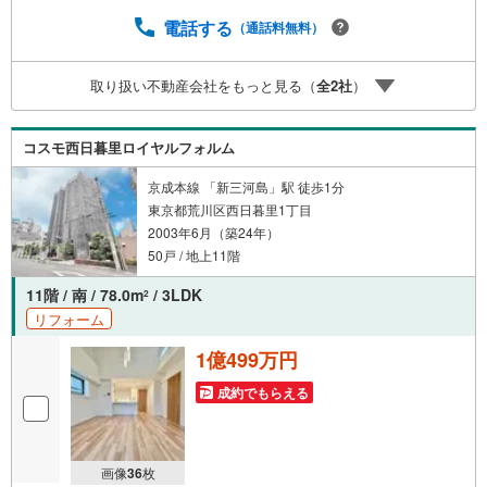
で資金の不安ゼロへ】専用ソフトで将来の家計を無料シミ
ュレーション。「月々いくらなら安心か」をプロが明確に
電話する
（通話料無料）
します。（3）【ご購入後の生涯サポート】売って終わりで
はありません。専属FPがお引渡し後も一生涯お守りしま
取り扱い不動産会社をもっと見る（
全
2
社
）
す。 Yahoo！不動産キャンペーン対象店舗 当店でのご成約
でPayPayボーナスがもらえるキャンペーン対象です！※必
ずYahoo！ JAPAN IDでログインの上お問い合わせくださ
コスモ西日暮里ロイヤルフォルム
い。
京成本線 「新三河島」駅 徒歩1分
東京都荒川区西日暮里1丁目
2003年6月（築24年）
50戸 / 地上11階
11階 / 南 / 78.0m
/ 3LDK
2
リフォーム
1億499万円
成約でもらえる
画像
36
枚