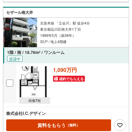
セザール南大井
京急本線 「立会川」駅 徒歩4分
東京都品川区南大井1丁目
1989年5月（築38年）
30戸 / 地上4階建
1階 / 南 / 18.76m
/ ワンルーム
2
賃貸中
1,090万円
成約でもらえる
画像
7
枚
株式会社I.C.デザイン
資料をもらう
（無料）