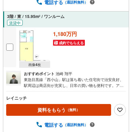
電話する
（通話料無料）
3階 / 東 / 15.95m
/ ワンルーム
2
賃貸中
1,180万円
成約でもらえる
画像
4
枚
おすすめポイント
池崎 翔平
東急目黒線「西小山」駅は落ち着いた住宅街で治安良好、
駅周辺は商店街が充実し、日常の買い物も便利です。アク
セス面では、目黒へ3駅8分でアクセスでき、都心部への移
動も便利な場所になります。当物件は西小山駅より徒歩7分
レイニッチ
の場所にございます。徒歩圏には星薬科大学や昭和医科大
学 旗の台キャンパスがあり、学生さんからの賃貸需要にも
資料をもらう
（無料）
期待できそうです。今後も安定した賃貸需要に期待できる
物件として、オススメ致します。是非、ご検討下さいま
電話する
（通話料無料）
せ。