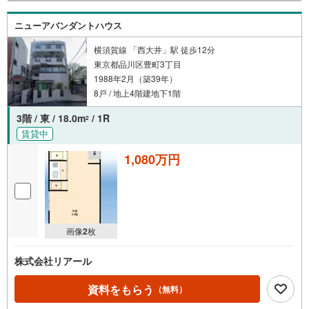
ニューアバンダントハウス
横須賀線 「西大井」駅 徒歩12分
東京都品川区豊町3丁目
1988年2月（築39年）
8戸 / 地上4階建地下1階
3階 / 東 / 18.0m
/ 1R
2
賃貸中
1,080万円
画像
2
枚
株式会社リアール
資料をもらう
（無料）