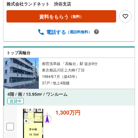
株式会社ランドネット 渋谷支店
資料をもらう
（無料）
電話する
（通話料無料）
トップ高輪台
都営浅草線 「高輪台」駅 徒歩9分
東京都品川区上大崎1丁目
1984年7月（築43年）
37戸 / 地上4階建
4階 / 南 / 13.95m
/ ワンルーム
2
賃貸中
1,300万円