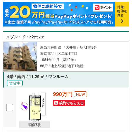
メゾン・ド・パナシェ
東急大井町線 「大井町」駅 徒歩8分
東京都品川区二葉1丁目
1984年11月（築42年）
88戸 / 地上5階建/地下1階建
4階 / 南西 / 11.29m
/ ワンルーム
2
賃貸中
990万円
NEW
成約でもらえる
画像
7
枚