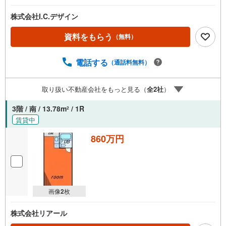
株式会社I.C.デザイン
資料をもらう
（無料）
電話する
（通話料無料）
取り扱い不動産会社をもっと見る（
全
2
社
）
3階 / 南 / 13.78m
/ 1R
2
賃貸中
860万円
画像
2
枚
株式会社リアール