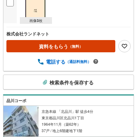
画像
3
枚
株式会社ランドネット
資料をもらう
（無料）
電話する
（通話料無料）
こ
検索条件を保存する
の
検
索
品川コーポ
条
件
京急本線 「北品川」駅 徒歩4分
東京都品川区北品川1丁目
で
1964年11月（築62年）
通
37戸 / 地上6階建地下1階
知