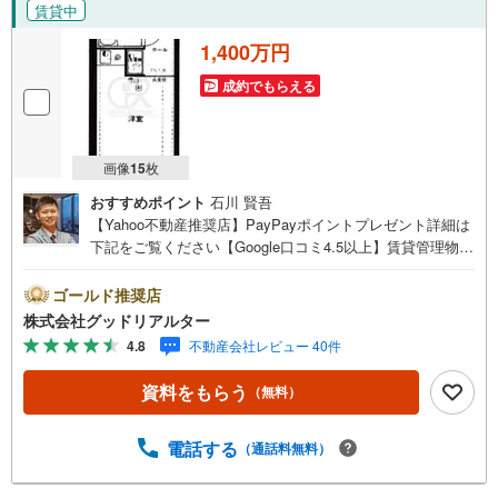
賃貸中
1,400万円
成約でもらえる
画像
15
枚
おすすめポイント
石川 賢吾
【Yahoo不動産推奨店】PayPayポイントプレゼント詳細は
下記をご覧ください【Google口コミ4.5以上】賃貸管理物件
の入居率99％※2026年1月末時点お薦めのマンションのご紹
介です。投資用マンションを購入する際、最大のリスクは
ゴールド推奨店
空室リスクです。利回りがいくら高かろうとも、空室が続
株式会社グッドリアルター
いてしまえば、絵に描いた餅になってしまいます。弊社で
4.8
不動産会社レビュー 40件
ご紹介するマンションは、人気エリアのお薦め物件はもち
ろんのこと、エリアのニーズに合った人気のお部屋等、賃
資料をもらう
（無料）
貸営業経験スタッフの培ってきた知識と経験を基に物件を
選定して、お部屋をご紹介している為、空室リスクに対し
ての対策はお任せください。掲載されている物件は、弊社
電話する
（通話料無料）
にてご紹介可能な物件のごく一部ですので、お気軽にお問
い合わせください。※記載賃料等の収入や利回りは、将来に