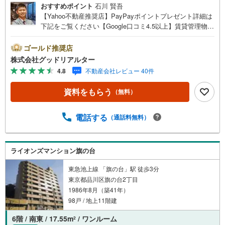
おすすめポイント
石川 賢吾
【Yahoo不動産推奨店】PayPayポイントプレゼント詳細は
下記をご覧ください【Google口コミ4.5以上】賃貸管理物件
の入居率99％※2026年6月末時点お薦めマンションのご紹介
です。自己使用も良し、貸しても良しのお薦めマンション
ゴールド推奨店
です。現在空室の為、セカンドハウスを探されている方。
株式会社グッドリアルター
初めは自分で利用し、いずれは投資用として貸し出したい
4.8
不動産会社レビュー 40件
方。投資はしたいけど、実際のお部屋を内見した上で検討
したい方等々。是非お任せください。内見をご希望のお客
資料をもらう
（無料）
様は、事前にご予約頂ければ現地にてご案内可能となって
おりますので、この機会に是非ご検討下さい。※記載賃料等
の収入や利回りは、将来にわたり、得られることを保証す
電話する
（通話料無料）
るものではありません。※賃料等については、賃貸中のもの
については現在の賃料等で、空室または所有者居住中等の
ものについては、周辺の賃料相場に基づき、満室時を想定
ライオンズマンション旗の台
して表示しています。
東急池上線 「旗の台」駅 徒歩3分
東京都品川区旗の台2丁目
1986年8月（築41年）
98戸 / 地上11階建
6階 / 南東 / 17.55m
/ ワンルーム
2