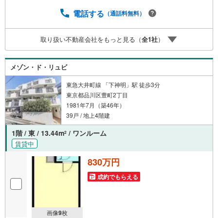
電話する
（通話料無料）
取り扱い不動産会社をもっと見る（
全
1
社
）
メゾン・ド・リュビ
東急大井町線 「下神明」駅 徒歩3分
東京都品川区豊町2丁目
1981年7月（築46年）
39戸 / 地上4階建
1階 / 東 / 13.44m
/ ワンルーム
2
賃貸中
830万円
成約でもらえる
画像
9
枚