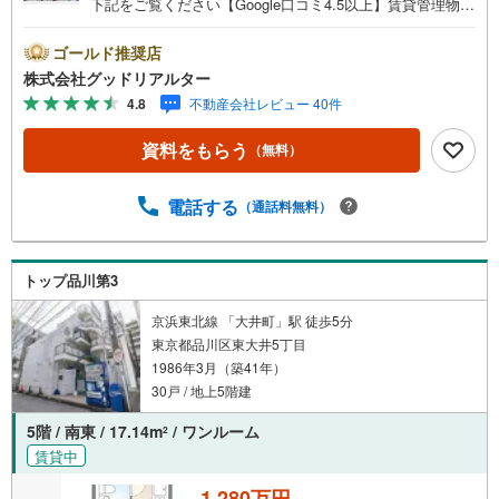
下記をご覧ください【Google口コミ4.5以上】賃貸管理物件
の入居率99％※2026年4月末時点お薦めのマンションのご紹
介です。投資用マンションを購入する際、最大のリスクは
ゴールド推奨店
空室リスクです。利回りがいくら高かろうとも、空室が続
株式会社グッドリアルター
いてしまえば、絵に描いた餅になってしまいます。弊社で
4.8
不動産会社レビュー 40件
ご紹介するマンションは、人気エリアのお薦め物件はもち
ろんのこと、エリアのニーズに合った人気のお部屋等、賃
資料をもらう
（無料）
貸営業経験スタッフの培ってきた知識と経験を基に物件を
選定して、お部屋をご紹介している為、空室リスクに対し
ての対策はお任せください。掲載されている物件は、弊社
電話する
（通話料無料）
にてご紹介可能な物件のごく一部ですので、お気軽にお問
い合わせください。※記載賃料等の収入や利回りは、将来に
わたり、得られることを保証するものではありません。※賃
トップ品川第3
料等については、賃貸中のものについては現在の賃料等
で、空室または所有者居住中等のものについては、周辺の
京浜東北線 「大井町」駅 徒歩5分
賃料相場に基づき、満室時を想定して表示しています。
東京都品川区東大井5丁目
1986年3月（築41年）
30戸 / 地上5階建
5階 / 南東 / 17.14m
/ ワンルーム
2
賃貸中
1,280万円