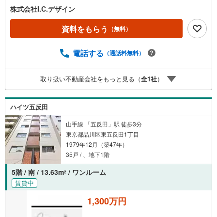
株式会社I.C.デザイン
資料をもらう
（無料）
電話する
（通話料無料）
取り扱い不動産会社をもっと見る（
全
1
社
）
ハイツ五反田
山手線 「五反田」駅 徒歩3分
東京都品川区東五反田1丁目
1979年12月（築47年）
35戸 / 、地下1階
5階 / 南 / 13.63m
/ ワンルーム
2
賃貸中
1,300万円