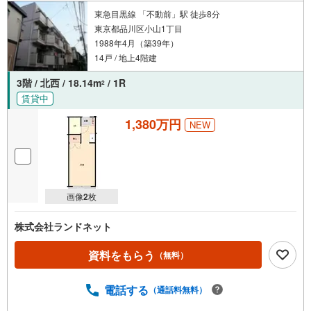
東急目黒線 「不動前」駅 徒歩8分
東京都品川区小山1丁目
1988年4月（築39年）
14戸 / 地上4階建
3階 / 北西 / 18.14m
/ 1R
2
賃貸中
1,380万円
NEW
画像
2
枚
株式会社ランドネット
資料をもらう
（無料）
電話する
（通話料無料）