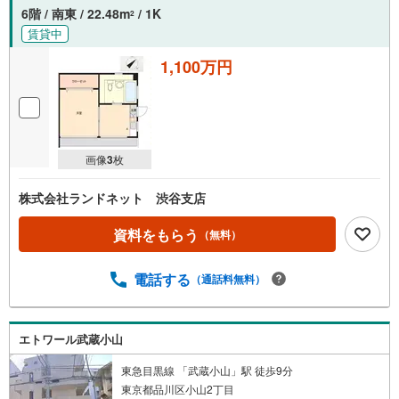
を
6階 / 南東 / 22.48m
/ 1K
2
受
賃貸中
け
取
1,100万円
る
・
条
件
画像
3
枚
を
マ
株式会社ランドネット 渋谷支店
イ
ペ
資料をもらう
（無料）
ー
ジ
電話する
に
（通話料無料）
保
存
す
エトワール武蔵小山
る
東急目黒線 「武蔵小山」駅 徒歩9分
東京都品川区小山2丁目