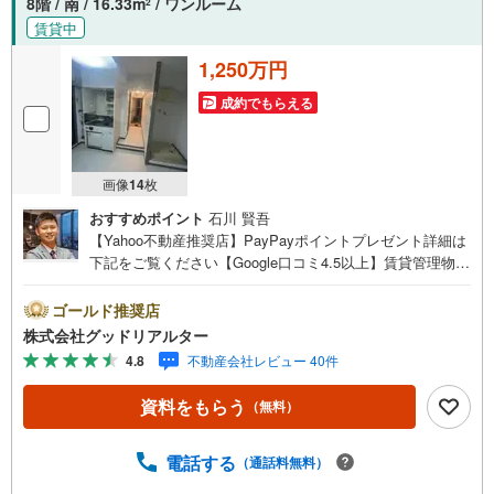
8階 / 南 / 16.33m
/ ワンルーム
2
賃貸中
1,250万円
成約でもらえる
画像
14
枚
おすすめポイント
石川 賢吾
【Yahoo不動産推奨店】PayPayポイントプレゼント詳細は
下記をご覧ください【Google口コミ4.5以上】賃貸管理物件
の入居率99％※2026年2月末時点お薦めマンションのご紹介
です。自己使用も良し、貸しても良しのお薦めマンション
ゴールド推奨店
です。現在空室の為、セカンドハウスを探されている方。
株式会社グッドリアルター
初めは自分で利用し、いずれは投資用として貸し出したい
4.8
不動産会社レビュー 40件
方。投資はしたいけど、実際のお部屋を内見した上で検討
したい方等々。是非お任せください。内見をご希望のお客
資料をもらう
（無料）
様は、事前にご予約頂ければ現地にてご案内可能となって
おりますので、この機会に是非ご検討下さい。※記載賃料等
の収入や利回りは、将来にわたり、得られることを保証す
電話する
（通話料無料）
るものではありません。※賃料等については、賃貸中のもの