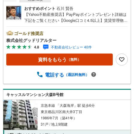
おすすめポイント
石川 賢吾
【Yahoo不動産推奨店】PayPayポイントプレゼント詳細は
下記をご覧ください【Google口コミ4.5以上】賃貸管理物件
の入居率99％※2026年6月末時点お薦めのマンションのご紹
介です。投資用マンションを購入する際、最大のリスクは
ゴールド推奨店
空室リスクです。利回りがいくら高かろうとも、空室が続
株式会社グッドリアルター
いてしまえば、絵に描いた餅になってしまいます。弊社で
4.8
不動産会社レビュー 40件
ご紹介するマンションは、人気エリアのお薦め物件はもち
ろんのこと、エリアのニーズに合った人気のお部屋等、賃
資料をもらう
（無料）
貸営業経験スタッフの培ってきた知識と経験を基に物件を
選定して、お部屋をご紹介している為、空室リスクに対し
ての対策はお任せください。掲載されている物件は、弊社
電話する
（通話料無料）
にてご紹介可能な物件のごく一部ですので、お気軽にお問
い合わせください。※記載賃料等の収入や利回りは、将来に
わたり、得られることを保証するものではありません。※賃
キャッスルマンション大森B号館
料等については、賃貸中のものについては現在の賃料等
で、空室または所有者居住中等のものについては、周辺の
京急本線 「大森海岸」駅 徒歩6分
賃料相場に基づき、満室時を想定して表示しています。
東京都品川区南大井3丁目
1986年7月（築41年）
31戸 / 地上9階建