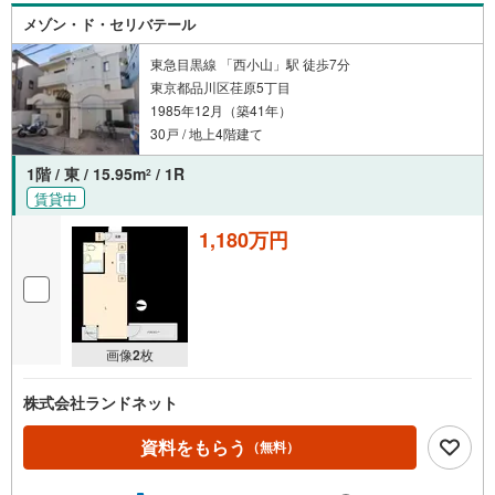
わたり、得られることを保証するものではありません。※賃
メゾン・ド・セリバテール
料等については、賃貸中のものについては現在の賃料等
で、空室または所有者居住中等のものについては、周辺の
東急目黒線 「西小山」駅 徒歩7分
賃料相場に基づき、満室時を想定して表示しています。
東京都品川区荏原5丁目
1985年12月（築41年）
30戸 / 地上4階建て
1階 / 東 / 15.95m
/ 1R
2
賃貸中
1,180万円
画像
2
枚
株式会社ランドネット
資料をもらう
（無料）