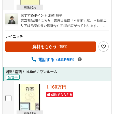
画像
10
枚
おすすめポイント
池崎 翔平
東京都品川区にある、東急目黒線「不動前」駅。不動前エ
リアは治安の良い閑静な住宅街が広がっております。「不
動前」駅周辺には飲食店が複数点在しており、商店街も広
がっているため、日常の生活に便利な住環境となっており
レイニッチ
ます。アクセス面では、JR山手線が通っている「目黒」駅
まで直通1分で行けるため、利便性も良好です。当物件は
資料をもらう
（無料）
「不動前」駅から徒歩5分の駅近物件です。総戸数132戸の
大型マンションで、共用部にはオートロック、エレベータ
電話する
（通話料無料）
ー、宅配ボックスが完備されております。現在サブリース
で賃貸中のため、安定した家賃収入が可能でございます。
お問い合わせをお待ちしております。
2階 / 南西 / 14.5m
/ ワンルーム
2
賃貸中
1,160万円
成約でもらえる
画像
19
枚