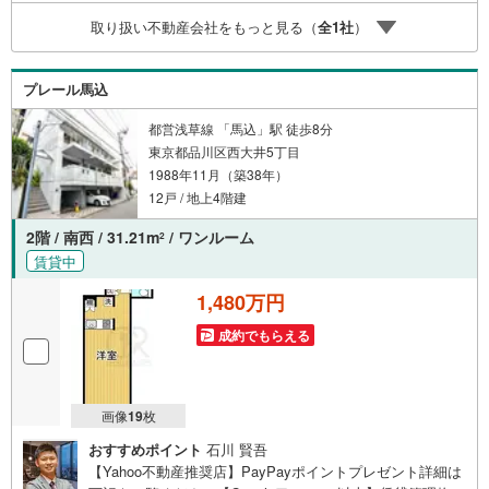
については現在の賃料等で、空室または所有者居住中等の
取り扱い不動産会社をもっと見る（
全
1
社
）
ものについては、周辺の賃料相場に基づき、満室時を想定
して表示しています。
プレール馬込
都営浅草線 「馬込」駅 徒歩8分
東京都品川区西大井5丁目
1988年11月（築38年）
12戸 / 地上4階建
2階 / 南西 / 31.21m
/ ワンルーム
2
賃貸中
1,480万円
成約でもらえる
画像
19
枚
おすすめポイント
石川 賢吾
【Yahoo不動産推奨店】PayPayポイントプレゼント詳細は