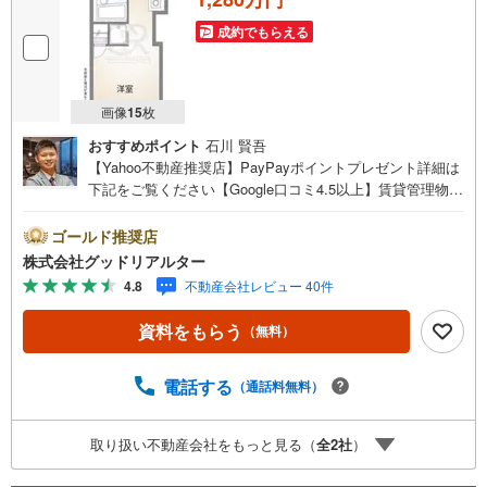
成約でもらえる
画像
15
枚
おすすめポイント
石川 賢吾
【Yahoo不動産推奨店】PayPayポイントプレゼント詳細は
下記をご覧ください【Google口コミ4.5以上】賃貸管理物件
の入居率99％※2026年6月末時点お薦めのマンションのご紹
介です。投資用マンションを購入する際、最大のリスクは
ゴールド推奨店
空室リスクです。利回りがいくら高かろうとも、空室が続
株式会社グッドリアルター
いてしまえば、絵に描いた餅になってしまいます。弊社で
4.8
不動産会社レビュー 40件
ご紹介するマンションは、人気エリアのお薦め物件はもち
ろんのこと、エリアのニーズに合った人気のお部屋等、賃
資料をもらう
（無料）
貸営業経験スタッフの培ってきた知識と経験を基に物件を
選定して、お部屋をご紹介している為、空室リスクに対し
ての対策はお任せください。掲載されている物件は、弊社
電話する
（通話料無料）
にてご紹介可能な物件のごく一部ですので、お気軽にお問
い合わせください。※記載賃料等の収入や利回りは、将来に
取り扱い不動産会社をもっと見る（
全
2
社
）
わたり、得られることを保証するものではありません。※賃
料等については、賃貸中のものについては現在の賃料等