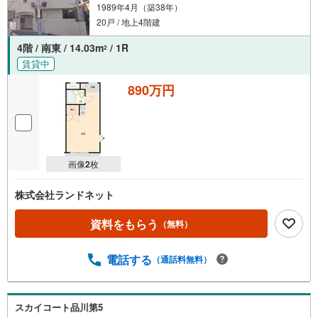
1989年4月（築38年）
20戸 / 地上4階建
4階 / 南東 / 14.03m
/ 1R
2
賃貸中
890万円
画像
2
枚
株式会社ランドネット
資料をもらう
（無料）
電話する
（通話料無料）
スカイコート品川第5