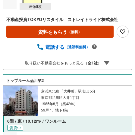
画像
8
枚
不動産投資TOKYOリスタイル ストレイトライド株式会社
資料をもらう
（無料）
電話する
（通話料無料）
取り扱い不動産会社をもっと見る（
全
1
社
）
トップルーム品川第2
京浜東北線 「大井町」駅 徒歩5分
東京都品川区大井1丁目
1985年8月（築42年）
59戸 / 、地下1階
6階 / 東 / 10.12m
/ ワンルーム
2
賃貸中