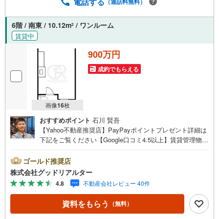
電話する
（通話料無料）
6階 / 南東 / 10.12m
/ ワンルーム
2
賃貸中
900万円
成約でもらえる
画像
16
枚
おすすめポイント
石川 賢吾
【Yahoo不動産推奨店】PayPayポイントプレゼント詳細は
下記をご覧ください【Google口コミ4.5以上】賃貸管理物件
の入居率99％※2026年2月末時点お薦めのマンションのご紹
介です。投資用マンションを購入する際、最大のリスクは
ゴールド推奨店
空室リスクです。利回りがいくら高かろうとも、空室が続
株式会社グッドリアルター
いてしまえば、絵に描いた餅になってしまいます。弊社で
4.8
不動産会社レビュー 40件
ご紹介するマンションは、人気エリアのお薦め物件はもち
ろんのこと、エリアのニーズに合った人気のお部屋等、賃
資料をもらう
（無料）
貸営業経験スタッフの培ってきた知識と経験を基に物件を
選定して、お部屋をご紹介している為、空室リスクに対し