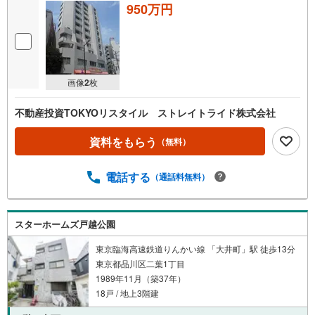
950万円
画像
2
枚
不動産投資TOKYOリスタイル ストレイトライド株式会社
資料をもらう
（無料）
電話する
（通話料無料）
スターホームズ戸越公園
東京臨海高速鉄道りんかい線 「大井町」駅 徒歩13分
東京都品川区二葉1丁目
1989年11月（築37年）
18戸 / 地上3階建