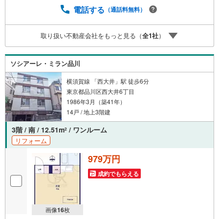
ての対策はお任せください。掲載されている物件は、弊社
電話する
（通話料無料）
にてご紹介可能な物件のごく一部ですので、お気軽にお問
い合わせください。※記載賃料等の収入や利回りは、将来に
取り扱い不動産会社をもっと見る（
全
1
社
）
わたり、得られることを保証するものではありません。※賃
料等については、賃貸中のものについては現在の賃料等
で、空室または所有者居住中等のものについては、周辺の
ソシアーレ・ミラン品川
賃料相場に基づき、満室時を想定して表示しています。
横須賀線 「西大井」駅 徒歩6分
東京都品川区西大井6丁目
1986年3月（築41年）
14戸 / 地上3階建
3階 / 南 / 12.51m
/ ワンルーム
2
リフォーム
979万円
成約でもらえる
画像
16
枚