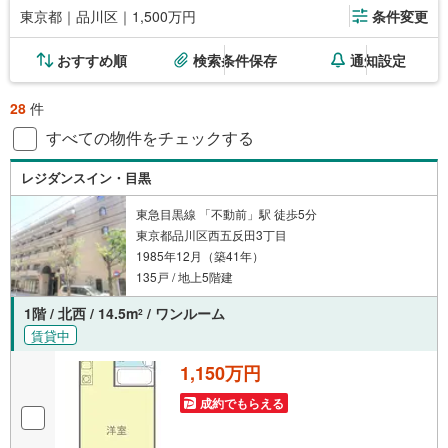
東京都｜品川区｜1,500万円
条件変更
おすすめ順
検索条件保存
通知設定
28
件
すべての物件をチェックする
レジダンスイン・目黒
東急目黒線 「不動前」駅 徒歩5分
東京都品川区西五反田3丁目
1985年12月（築41年）
135戸 / 地上5階建
1階 / 北西 / 14.5m
/ ワンルーム
2
賃貸中
1,150万円
成約でもらえる