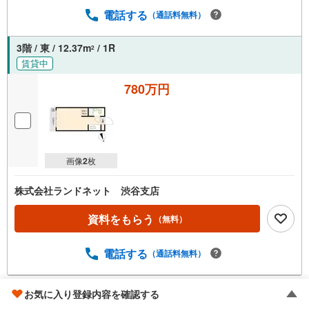
電話する
（通話料無料）
3階 / 東 / 12.37m
/ 1R
2
賃貸中
780万円
画像
2
枚
株式会社ランドネット 渋谷支店
資料をもらう
（無料）
電話する
（通話料無料）
お気に入り登録内容を確認する
メゾン・ド・イザール