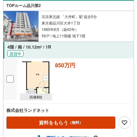
で、空室または所有者居住中等のものについては、周辺の
TOPルーム品川第2
賃料相場に基づき、満室時を想定して表示しています。
京浜東北線 「大井町」駅 徒歩5分
東京都品川区大井1丁目
1985年8月（築42年）
59戸 / 地上11階建 地下1階
4階 / 南 / 10.12m
/ 1R
2
賃貸中
850万円
画像
8
枚
株式会社ランドネット
資料をもらう
（無料）